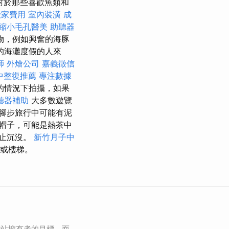
對於那些喜歡魚類和
搬家費用
室內裝潢
成
縮小毛孔醫美
助聽器
物，例如興奮的海豚
的海灘度假的人來
師
外燴公司
嘉義徵信
中整復推薦
專注數據
的情況下拍攝，如果
聽器補助
大多數遊覽
腳步旅行中可能有泥
帽子，可能是熱茶中
防止沉沒。
新竹月子中
或樓梯。
網站擁有者的目標，而