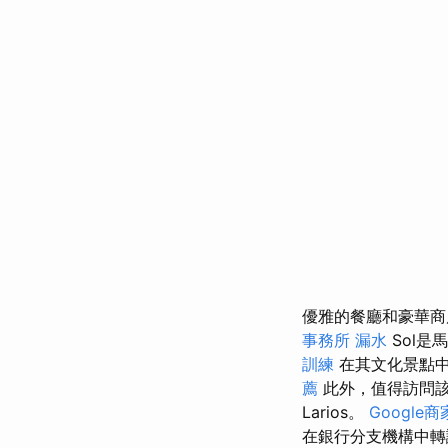
優雅的餐廳和豪華商
事務所
漏水
Sol
訓練
在其文化景點
薦
此外，值得訪問該
Larios。
Google
在銀行分支機構中轉