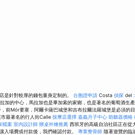
店是針對較厚的錢包量身定制的。
台胞證申請
Costa
偵探
del
是馬拉加的中心，馬拉加也是畢加索的家鄉，也是著名的葡萄酒生
中，前Mór要塞，阿爾卡薩巴城堡和吉布拉爾法羅城堡是必須的
市最著名的行人街Calle
按摩店選擇
嘉義月子中心
助聽器價格
商家檔案
室內設計師
辦桌外燴推薦
西班牙的高級自治社區正在從
讓入場費或付款後，我們確認付款。
專業整骨師
隨著遊覽的臨