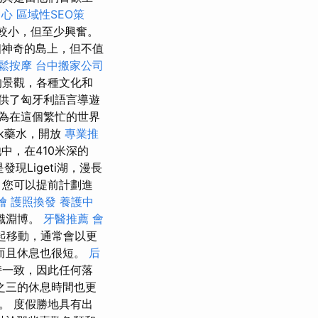
中心
區域性SEO策
較小，但至少興奮。
個神奇的島上，但不值
鬆按摩
台中搬家公司
的景觀，各種文化和
供了匈牙利語言導遊
為在這個繁忙的世界
lók藥水，開放
專業推
中，在410米深的
現Ligeti湖，漫長
，您可以提前計劃進
燴
護照換發
養護中
識淵博。
牙醫推薦
會
起移動，通常會以更
而且休息也很短。
后
持一致，因此任何落
之三的休息時間也更
。 度假勝地具有出