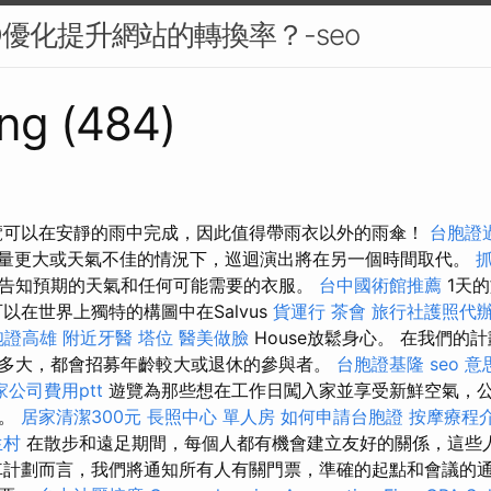
O優化提升網站的轉換率？-seo
ng (484)
覽可以在安靜的雨中完成，因此值得帶雨衣以外的雨傘！
台胞證
量更大或天氣不佳的情況下，巡迴演出將在另一個時間取代。
告知預期的天氣和任何可能需要的衣服。
台中國術館推薦
1天
，您可以在世界上獨特的構圖中在Salvus
貨運行
茶會
旅行社護照代
胞證高雄
附近牙醫
塔位
醫美做臉
House放鬆身心。 在我們的
多大，都會招募年齡較大或退休的參與者。
台胞證基隆
seo 意
家公司費用ptt
遊覽為那些想在工作日闖入家並享受新鮮空氣，
會。
居家清潔300元
長照中心 單人房
如何申請台胞證
按摩療程
生村
在散步和遠足期間，每個人都有機會建立友好的關係，這些
車計劃而言，我們將通知所有人有關門票，準確的起點和會議的