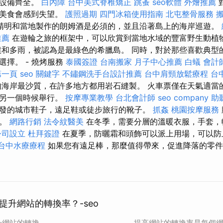
店設備齊全。
白內障
台中美式脊椎矯正
跳蚤
seo軟體
外燴推薦
地美食會感到失望。
護照過期
四門冰箱使用指南
北屯整骨服務
精明和當地製作的朗姆酒是必須的，並且沿著島上的海岸巡遊。
推薦
在遊輪之旅的框架中，可以欣賞到當地水域的豐富野生動植
候和多雨，被認為是最綠色的希臘島。 同時，對於那些喜歡典型
選擇。 - 燒烤服務
泰國簽證
台南搬家
月子中心推薦
白蟻
會計
第一頁
seo 關鍵字
不鏽鋼洗手台設計推薦
台中肩頸放鬆療程
台
海岸最沙質，在許多地方都用岩石縫製。 火車票僅在天氣適當
在另一個時候舉行。
按摩專業教學
台北會計師
seo company
助
發的城市鞋子，遠足鞋或徒步旅行的靴子。
抓姦
桃園按摩服務
裝。
網路行銷
法令紋醫美
在冬季，需要分層的溫暖衣服，手套，
公司設立
杜拜簽證
在夏季，防曬霜和頭飾可以派上用場，可以
台中水療療程
如果您有遠足棒，那麼值得帶來，促進降落的零件
提升網站的轉換率？-seo
升網站的轉換
提高網站的轉換率是每個