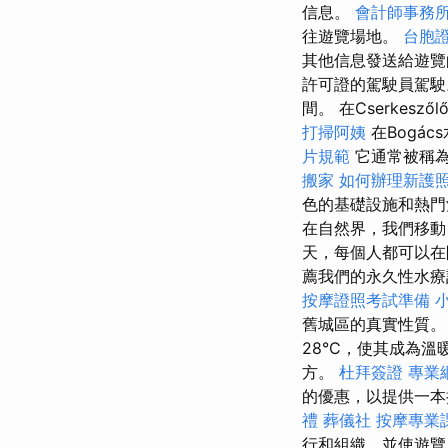
信息。
會計師事務
往遊覽場地。
台胞
其他信息發送給遊
許可證的駕駛員駕
間。 在Cserke
打掃阿姨
在Bogá
片規範
它通常被稱
搬家
如何辦理新護
色的基礎設施和熱門酒
在自然界，我們移
天，每個人都可以
薦我們的永久性水
按摩證照考試準備
舊城區的真實性質
28°C，使其成為
方。
杜拜簽證
專業
的優惠，以提供一
禮
葬儀社
按摩專業
行和組織，並使遊覽