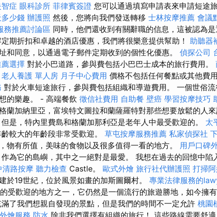
失智症
眼科診所
菲律賓簽證
您可以通過填寫申請表來申請短途
天多少錢
辦護照
然後，您將向我們發送轉移
士林按摩推薦
會議
服務推薦討論區
同時，他們還收到有關辭職的信息，這被認為是
解定期折扣和卓越的酒店優惠，我們將很樂意提供幫助！
助聽器
址和同意，以通過電子郵件定期收到的個性化優惠。
偵探公司
推薦選擇
對於小巴道路，參與費包括小巴巴士成本的旅行費用。
老人養護 單人房
月子中心費用
價格不包括任何餐點或其他費
務
對於火車短途旅行，參與費包括組織和導遊費用。 一個世俗流
想的樂趣。 - 高端餐飲
徵信社費用
自助餐
壁癌
學習按摩技巧
格蘭加納里亞，富埃特文圖拉和蘭薩羅特對那些想要放鬆的人來
但是，特內里費島和格蘭加那利亞是老年人中最受歡迎的。
太
年齡較大的年齡段非常受歡迎。
草屯按摩服務推薦
私家偵探社
，物有所值，美味的食物以及很多值得一看的地方。
用戶口碑
作為它的島嶼，其中之一絕對是最愛。 我想在過去的回憶中陷
中清路按摩
聽力檢查
Castle。
歐式外燴
旅行社代辦護照
打掃阿
建於19世紀，位於風景如畫的加斯圖爾村。
專業法律服務的lawy
si）的受歡迎的地方之一，它仍然是一個流行的旅遊勝地，如今擁
滿了我們想親自發現的景點，但是我們的時間不一定允許
桃園
式外燴服務
防水
除非我們選擇有組織的旅行！ 這些路線需要舒適