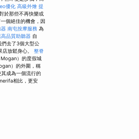
seo優化
高級外燴
提
對於那些不再快樂或
一個絕佳的機會，因
聽器
南屯按摩服務
為
薦高品質助聽器
自
我們去了3個大型公
果店放鬆身心。
整脊
ogan）的度假城
ogan）的外圍，稱
使其成為一個流行的
enerifa相比，更安