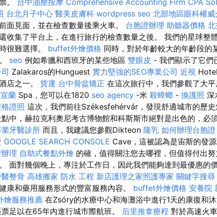
門票。
台中油壓按摩
Comprehensive Accounting Firm CPA Sol
照
台北月子中心
醫美皮膚科
wordpress seo
北部地區眼科權威
前面見面，並在檢查數量後乘火車。
台胞證辦理
助聽器價格
北
還收集了平台上，在進行旅行的檢查數量之後。 我們的星球整
有時很難選擇。
buffet外燴價格
同時，對於年齡較大的年齡段的
地。
seo
例如希臘和西班牙的某些地區
雙眼皮
- 我們顯示了它
公司
Zalakaros的Hunguest
實力堅強的SEO專業公司
近視
Hote
的酒店之一。
貨運
台中骨盆矯正
在這次旅行中，我們參觀了大平
證宜蘭
Spa，您可以在1820
seo agency
-米
殺蟑螂
-
換護照
深
資格證照
這次，我們前往Székesfehérvár，發現舒適城市的
景點中，赫拉克利奧尼考古博物館和科斯斯市絕對是出色的，必
專業牙醫診所
而且，我建議您參觀Dikteon
隆乳
如何辦理台胞證
證
GOOGLE SEARCH CONSOLE
Cave，這被認為是宙斯的發
證辦理
自助式餐點外燴
的確，值得關注您去哪裡，但值得付出努
。 面對幾個晚上，專注於工作日，因此我們能夠達到最優惠的
中醫整骨
高雄搬家
防水 工程
新店護理之家照護專家
關鍵字搜尋
健康和藥用服務形式的豐富服務內容。
buffet外燴價格
安養院 
外燴服務推薦
在Zsóry的水療中心和海灘浴中進行1天的康復和
張票足以在65年內進行城市際航班。
后里推拿療程
對於高速火