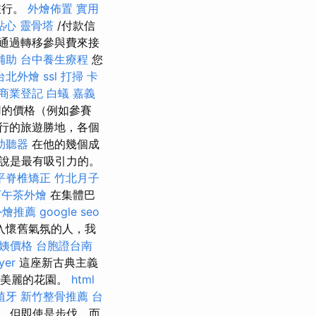
旅行。
外燴佈置
實用
點心
靈骨塔
/付款信
通過轉移參與費來接
補助
台中養生療程
您
台北外燴
ssl
打掃
卡
商業登記
白蟻
嘉義
用的價格（例如參賽
行的旅遊勝地，各個
助聽器
在他的幾個成
說是最有吸引力的。
平脊椎矯正
竹北月子
下午茶外燴
在集體巴
外燴推薦
google seo
入懷舊氣氛的人，我
姨價格
台胞證台南
er
這座新古典主義
有美麗的花園。
html
植牙
新竹整骨推薦
台
，但即使是步伐，而