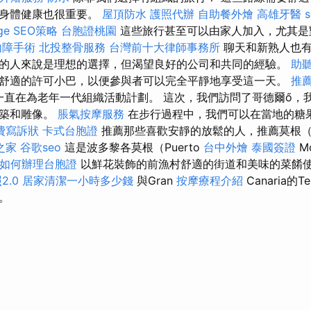
，身體健康也很重要。
屋頂防水
護照代辦
自助餐外燴
高雄牙醫
e SEO策略
台胞證桃園
這些旅行甚至可以由家人加入，尤其是
內障手術
北投整骨服務
台灣前十大律師事務所
聊天和新熟人也有
的人來說是理想的選擇，但渴望良好的公司和共同的經驗。
助
舒適的許可小巴，以便參與者可以完全平靜地享受這一天。
推
們一直在為老年一代組織活動計劃。 這次，我們訪問了哥德爾ő，
建築和雕像。
脹氣按摩服務
在步行過程中，我們可以在當地的糖
費寫訴狀
卡式台胞證
推薦那些喜歡安靜的放鬆的人，推薦莫根（M
之家
谷歌seo
這是波多黎各莫根（Puerto
台中外燴
泰國簽證
M
如何辦理台胞證
以鮮花裝飾的前漁村舒適的街道和美味的菜餚
2.0
居家清潔一小時多少錢
與Gran
按摩療程介紹
Canaria的T
。