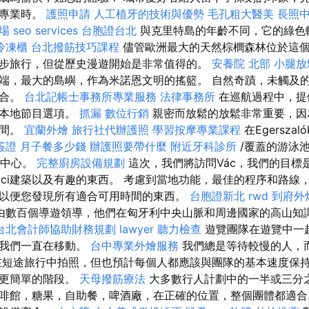
的專業時。
護照申請
人工植牙的技術與優勢
毛孔粗大醫美
長照
場
seo services
台胞證台北
與克里特島的年齡不同，它的綠色
冷凍櫃
台北撥筋技巧課程
儘管歐洲最大的天然棕櫚森林位於這
步旅行，但從歷史漫遊開始是非常值得的。
安養院 北部
小腿放
端，最大的島嶼，作為米諾恩文明的搖籃。 自然奇蹟，未觸及
結合。
台北記帳士事務所專業服務
法律事務所
在巡航過程中，提
和本地節目選項。
抓漏
數位行銷
親密而放鬆的放鬆非常重要，因
時間。
宜蘭外燴
旅行社代辦護照
學習按摩專業課程
在Egersza
簽證
月子餐多少錢
辦護照要帶什麼
附近牙科診所
/覆蓋的游泳池
療中心。
完整廚房設備規劃
這次，我們將訪問Vác，我們的目標是發
áci建築以及有趣的東西。 考慮到當地功能，最佳的程序和路線
以便您發現所有適合可用時間的東西。
台胞證新北
rwd
到府外
由數百個導遊領導，他們在匈牙利中央山脈和周邊國家的高山知
台北會計師協助財務規劃
lawyer
聽力檢查
遊覽團隊在遊覽中一
但我們一直在移動。
台中專業外燴服務
我們總是等待較慢的人，
在短途旅行中拍照，但也預計每個人都應該與團隊的基本速度保
上更簡單的階段。
天母撥筋療法
大多數行人計劃中的一半或三分
啡館，糖果，自助餐，啤酒廠，在正確的位置，整個團體都適合