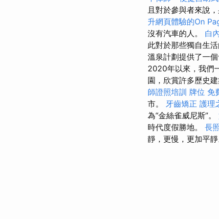
且對於參與者來說
升網頁體驗的On Pag
沒有汽車的人。
白
此對於那些獨自生活
溫泉計劃提供了一個
2020年以來，我
園，欣賞許多歷史
師證照培訓
牌位
免
市。
牙齒矯正
護理
為“金絲雀威尼斯”。
時代度假勝地。
長照
靜，更慢，更加平靜