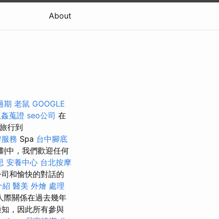
About
過期
老鼠
GOOGLE
抓姦蒐證
seo公司
在
的旅行到
辦服務
Spa
台中腳底
計劃中，我們歡迎任何
思
安養中心
台北按摩
公司和愉快的對話的
介紹
醫美
外燴
處理
人際關係在過去幾年
通知，因此所有參與