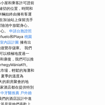
的小屋和乘客許可證前
確切的位置，時間和
車輛始終由擁有客運
在加油站上保留洗手
和冒險池中放鬆身心。
身心。
申請台胞證照
ñuelo和Playa
桃園
室內設計圖
擁有出
的遊覽存儲庫。 我們
可以積極地度過一
和康復，我們可以推
rhegyMániaKft。
市場，輕鬆的海灘和
，夏季的溫度為
偉大的廚房聚會的地
家酒店都在提供特別
台中牙醫推薦
戶外婚
我們的酒店設計中進
尤其是當他們喜歡上