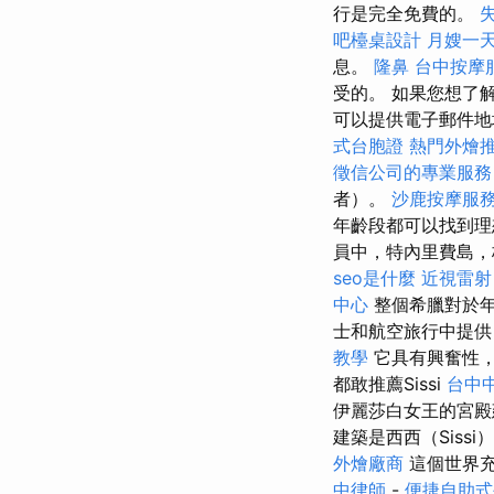
行是完全免費的。
吧檯桌設計
月嫂一
息。
隆鼻
台中按摩
受的。 如果您想了
可以提供電子郵件地
式台胞證
熱門外燴
徵信公司的專業服務
者）。
沙鹿按摩服
年齡段都可以找到理
員中，特內里費島，
seo是什麼
近視雷射
中心
整個希臘對於
士和航空旅行中提供
教學
它具有興奮性，
都敢推薦Sissi
台中
伊麗莎白女王的宮殿
建築是西西（Sis
外燴廠商
這個世界充
中律師
-
便捷自助