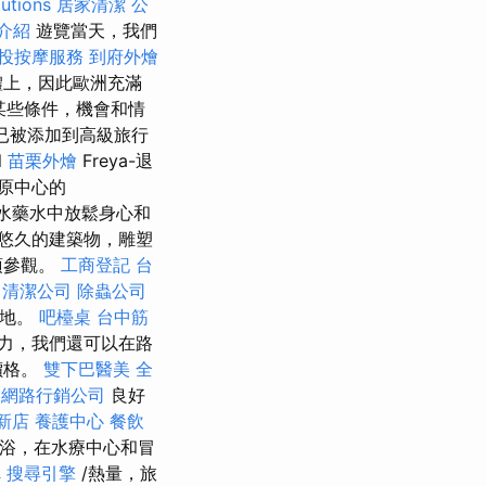
utions
居家清潔
公
介紹
遊覽當天，我們
投按摩服務
到府外燴
體上，因此歐洲充滿
某些條件，機會和情
們已被添加到高級旅行
l
苗栗外燴
Freya-退
原中心的
水藥水中放鬆身心和
歷史悠久的建築物，雕塑
須參觀。
工商登記
台
清潔公司
除蟲公司
源地。
吧檯桌
台中筋
力，我們還可以在路
價格。
雙下巴醫美
全
網路行銷公司
良好
新店
養護中心
餐飲
沐浴，在水療中心和冒
車
搜尋引擎
/熱量，旅