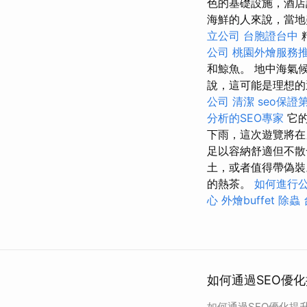
色的基礎設施，酒
海鮮的人來說，當
立公司
台胞證台中
公司
桃園外燴服務
和鯨魚。 地中海氣
說，這可能是理想的
公司
清潔
seo保證
分析的SEO專家
它的
下雨，這次遊覽將
足以容納舒適但不散
土，或者值得帶偽
的熱茶。
如何進行
心
外燴buffet
除蟲
如何通過SEO優化
如何通過SEO優化提