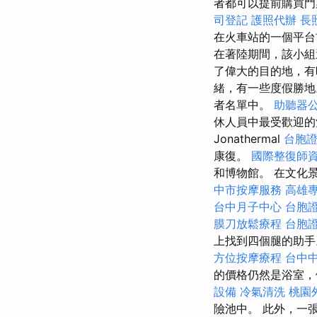
者都可以提前購買
司登記
護照代辦
長
在火車站的一個平台
在著陸期間，該小組
了偉大的目的地，
緒，有一些度假勝
者名單中。
助聽器
休人員中最受歡迎
Jonathermal
台胞
康復。
國際整復師
和博物館。 在文化
中市按摩服務
高雄
台中月子中心
台胞
膜刀放鬆療程
台胞
上找到四個腿的助手
方位按摩療程
台中
的價格仍然是浴室，
設備
冷氣清洗
桃園
險池中。 此外，一