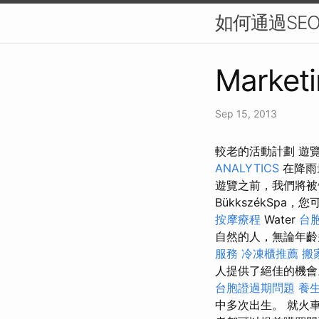
如何通過SE
Marketi
Sep 15, 2013
較老的活動計劃 遊
ANALYTICS
在降雨
遊覽之前，我們將被
BükkszékSpa
按摩療程
Water
台
自然的人，無論年齡
服務
冷凍櫃推薦
搬
人提供了絕佳的機
台胞證過期問題
養
中多次出生。 就火