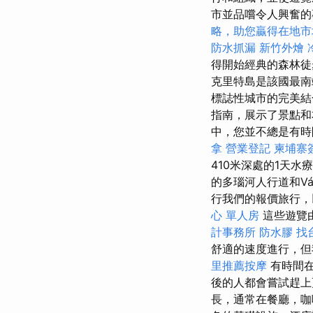
市並品嚐令人興奮
略，助您贏得在地市
防水抓漏
新竹外燴
得開始經典的森林徒
克里特島是該國最南
標誌性城市的完美
指南，展示了景點
中，您並不總是有
拿
營業登記
柬埔寨
410米深處的1天水
的多瑙河人行道和V
行我們的報價旅行，
心 單人房
這些遊覽
計事務所
防水膠
找
舒適的速度進行，
里推薦按摩
有時間
後的人都會嘗試趕
長，通常在餐廳，咖