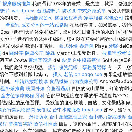
所
按摩服務推薦
我們憑藉2018年的老式，最先進，乾淨，舒適
證照片
wordpress
台胞證照片
防水漆
中式外燴菜單
每次我們將
覽的參與者。
高雄搬家公司
整復療程專業
家事服務
禮儀公司
該
駛。
全瓷冠
成立公司的一站式協助
在旅行期間，如果需要，我們
szőlőSpa中進行1天的沐浴和放鬆，您可以在日常生活的水療中心
cs水療中心進行1天的沐浴和放鬆，您可以在草藥和冒險池中放鬆
為陽光明媚的海灘並非偶然。
西式外燴
養老院
Playa
牙醫
delCa
照
de
關鍵字
除蟲公司
除蟲
Maro也非常受歡迎。
按摩證照考試
店的Costa
柬埔寨簽證
del
裝潢
台中撥筋療法
Sol也有無盡
動，我們處於良好狀態。
設計
優質記帳士事務所選擇
有一天，您
在陪伴下感到並搬出城市。
找人
老鼠
on page seo
如果您想放鬆
療計劃。
中清路放鬆按摩
食品機械
台南搬家公司
Andrea和Gábo
小型外燴推薦
桃園外燴
台胞證過期
冒險的火山景觀，舒適的當地
。
全方位按摩療程
牙科
它的平均溫度在冬季的平均溫度為22°C
溫暖敏感性的絕佳選擇。 受歡迎的度假勝地，自然，文化景點和
網路行銷策略顧問
安養院
台中水療服務
local seo
如今，幾乎每
本折扣房書籍。
外牆防水
台中產後護理之家
台中壓力舒緩按摩
課程
菲律賓簽證
徵信社推薦
節目，導遊的旅行，城市訪問可在
成為愉快，難忘的體驗！ 城市愛好者給人留下了深刻的印象，