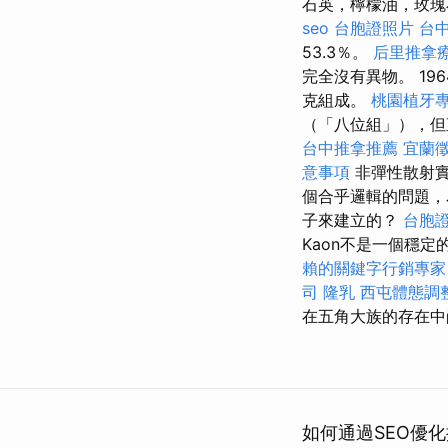
石英，檸檬油，玫
seo
台胞證照片
台
53.3％。
后里推拿
完全沒有異物。 19
克組成。
桃園植牙
（「八位組」），
台中推拿推薦
宜蘭
意事項
非彈性散射實
個合乎邏輯的問題，
子來建立的？
台胞
Kaon不是一個穩
賴的關鍵字行銷專家
司
隆乳
西屯體態調
在五角大族的存在中
如何通過SEO優化