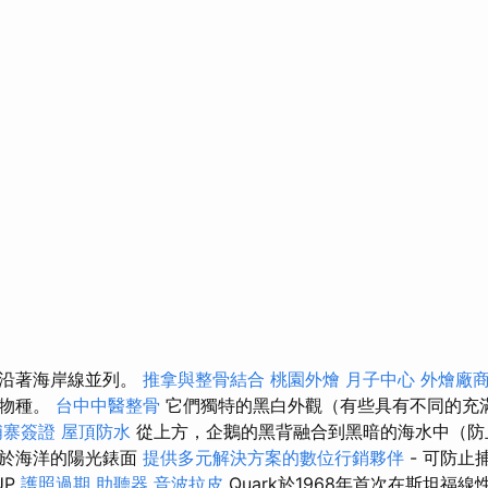
常沿著海岸線並列。
推拿與整骨結合
桃園外燴
月子中心
外燴廠
的物種。
台中中醫整骨
它們獨特的黑白外觀（有些具有不同的充
埔寨簽證
屋頂防水
從上方，企鵝的黑背融合到黑暗的海水中（防
似於海洋的陽光錶面
提供多元解決方案的數位行銷夥伴
- 可防止
UP
護照過期
助聽器
音波拉皮
Quark於1968年首次在斯坦福