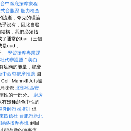
。
台中腳底按摩療程
卡式台胞證
聽力檢查
間的流逝，夸克的理論
幾乎沒有，因此自發
的結構，我們必須始
了通常的bar（三個
是uud，
子。
學習按摩專業課
社代辦護照
“
美白
具有足夠的能量，那麼
台中西屯按摩推薦
圖
Gell-Mann和Juts被
全局味覺
北部地區安
對稱性的一部分。
廚房
只有幾種顏色中性的
整脊師證照培訓
但
東徵信社
台胞證新北
醫經絡按摩專班
到目
才能為新的軍事流