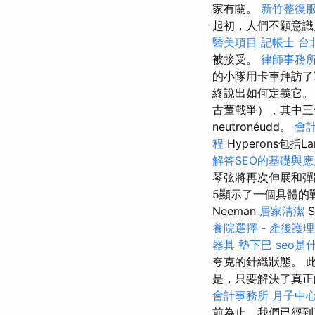
家有關。
新竹整復
起初，人們不願意識別
醫美項目
記帳士
台
被接受。
律師事務
的小隊用卡車拜訪了
終說出如何定義它
古董戰爭），其中
neutronéudd。
會
程
Hyperons包括L
解答SEO的基礎與
琴弦將再次伸展和彈
5顯示了一個具體的
Neeman
居家清潔
養院選擇
-
產後護理
器具
墊下巴
seo是
夸克的針織狀態。 
是，只要解決了真正
會計事務所
月子中
前為止，我們已經到