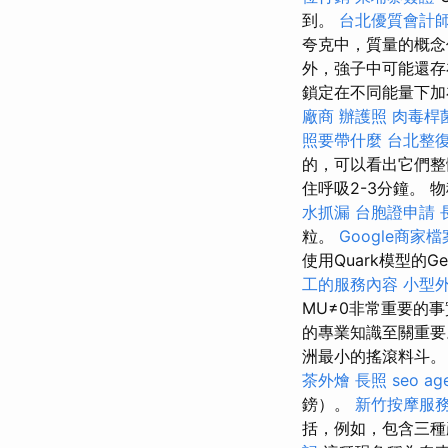
到。
台北優質會計
夸克中，質量的概念
外，強子中可能還存
鎖定在不同能量下加
廠商
辦護照
肉毒桿
照要帶什麼
台北整
的，可以看出它們整
住呼吸2-3分鐘。 
水抓漏
台胞證申請
粒。
Google商家檔
使用Quark模型的G
工的服務內容
小型
MU≠0非常重要的
的專業知識至關重
洲最小的搖滾料斗
茶外燴
長照
seo ag
鎊）。
新竹按摩服
括，例如，包含三種