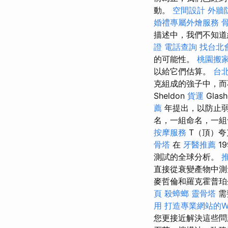
動。
空間設計
外牆
婚禮專屬外燴服務
描述中，我們不知道
證
電話查詢
找台北
的可能性。
桃園搬
以給它們估算。
台
克組成的強子中，而
Sheldon
貨運
Glash
薦
年提出，以防止
名，一組命名，一組
按摩服務
T（頂）
骨塔
在
牙醫推薦
19
測試的全球分析。
直接從衰變產物中測
麥哲倫和羅克霍普
頁
殺蟑螂
靈骨塔
需
用
打造專業網站的Wor
您更接近解決這些問