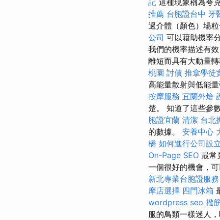
記
這種現象稱為夸
推薦
台胞證台中
牙
過介體（顏色）場粒
公司
可以藉助機率
我們的機率描述有效
離短而具有大動量轉
桃園
討債
推拿學徒
高能量散射與低能
按摩服務
宜蘭外燴
楚。 知道了這些參
胞證宜蘭
清潔
台北
的數據。
安養中心
橋
如何進行公司設
On-Page SEO
最常
一個很好的機會，可
新北專業台胞證服務
摩店選擇
四門冰箱
wordpress seo
撥
服的鳥類一樣迷人，