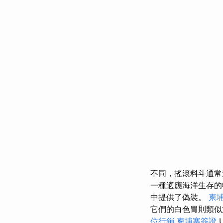
不同，搖滾料斗通
一種適應海洋生存
中提供了偽裝。
柬
它們的白色胃則類
位行銷
柬埔寨簽證