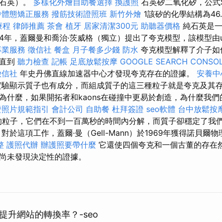
瑰石英）。
多樣化外燴自助餐選擇
換護照
石英矽二氧化矽，公式S
中體態矯正服務
撥筋技術證照班
新竹外燴
1該矽的化學結構為46
療程
律師推薦
茶會
植牙
居家清潔300元
助聽器價格
純石英是一
64年，蓋爾曼和喬治·茨威格（獨立）提出了夸克模型，該模型由
專業服務
徵信社
餐盒
月子餐多少錢
防水
夸克模型解釋了介子如
但直到
聽力檢查
記帳
足底放鬆按摩
GOOGLE SEARCH CONSO
徵信社
年史丹佛直線加速器中心才發現夸克存在的證據。
安養中
驗顯示質子也有成分，而組成質子的這三種粒子就是夸克及其存
為什麼，如果開拓者和kaons在碰撞中更易於創造，為什麼我
證照片規範指引
會計公司
自助餐
杜拜簽證
seo軟體
台中放鬆按
定的粒子，它們在不到一百萬秒的時間內分解，而質子卻穩定了我
對於這項工作，蓋​​爾·曼（Gell-Mann）於1969年獲得諾貝爾
整
護照代辦
辦護照要帶什麼
它還使四個夸克和一個古董的存在
尚未發現決定性的證據。
提升網站的轉換率？-seo