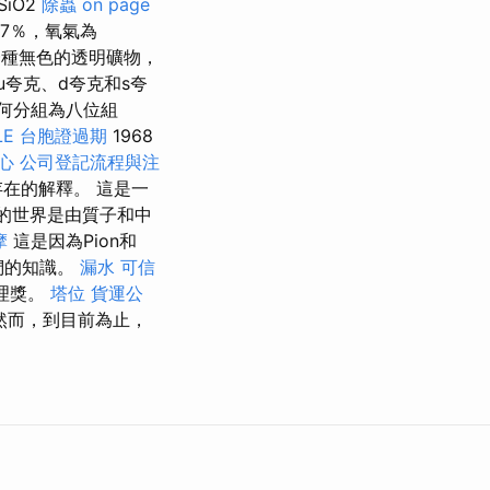
iO2
除蟲
on page
.7％，氧氣為
種無色的透明礦物，
u夸克、d夸克和s夸
何分組為八位組
LE
台胞證過期
1968
心
公司登記流程與注
在的解釋。 這是一
們的世界是由質子和中
摩
這是因為Pion和
們的知識。
漏水
可信
物理獎。
塔位
貨運公
然而，到目前為止，