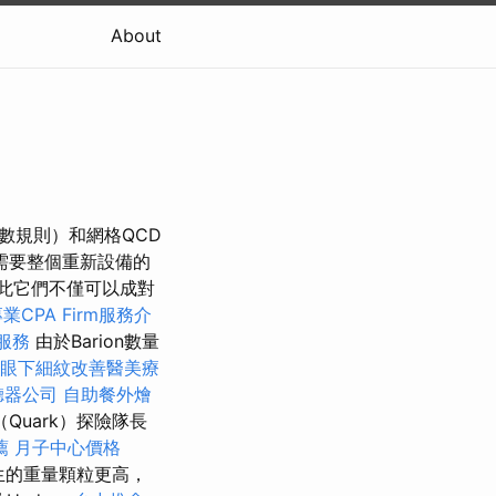
About
數規則）和網格QCD
需要整個重新設備的
因此它們不僅可以成對
業CPA Firm服務介
服務
由於Barion數量
眼下細紋改善醫美療
聽器公司
自助餐外燴
Quark）探險隊長
薦
月子中心價格
生的重量顆粒更高，