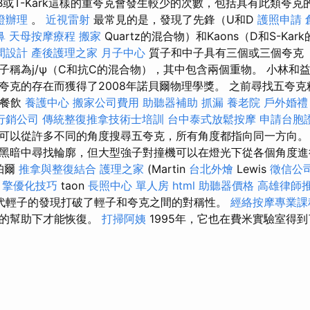
或T-Kark這樣的重夸克會發生較少的次數，包括具有此類夸克的H
證辦理
。
近視雷射
最常見的是，發現了先鋒（U和D
護照申請
鼻
天母按摩療程
搬家
Quartz的混合物）和Kaons（D和S-Ka
間設計
產後護理之家 月子中心
質子和中子具有三個或三個夸克（u
子稱為j/ψ（C和抗C的混合物），其中包含兩個重物。 小林和
夸克的存在而獲得了2008年諾貝爾物理學獎。 之前尋找五夸
康餐飲
養護中心
搬家公司費用
助聽器補助
抓漏
養老院
戶外婚禮
行銷公司
傳統整復推拿技術士培訓
台中泰式放鬆按摩
申請台胞
可以從許多不同的角度搜尋五夸克，所有角度都指向同一方向
黑暗中尋找輪廓，但大型強子對撞機可以在燈光下從各個角度進
珀爾
推拿與整復結合
護理之家
(Martin
台北外燴
Lewis
徵信公
引擎優化技巧
taon
長照中心 單人房
html
助聽器價格
高雄律師
代輕子的發現打破了輕子和夸克之間的對稱性。
經絡按摩專業
克的幫助下才能恢復。
打掃阿姨
1995年，它也在費米實驗室得