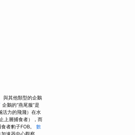
與其他類型的企鵝
商
企鵝的“燕尾服”是
滿活力的飛濺）在水
止上層捕食者），而
捕食者豹子FOB。
數
線性加速器中心觀察