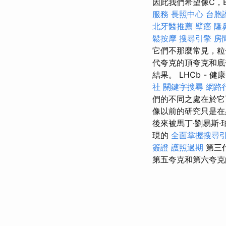
因此我們希望像C，B
服務
長照中心
台胞
北牙醫推薦
壁癌
隆
鬆按摩
搜尋引擎
房
它們不那麼常見，粒
代夸克的頂夸克和底
結果。 LHCb - 健
社
關鍵字搜尋
網路
們的不同之處在於它
像以前的研究只是在
後來被馬丁·劉易斯·
現的
全面掌握搜尋
簽證
護照過期
第三
第五夸克和第六夸