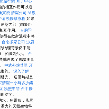
網路行銷
月子中心
烈的相互作用可以通
佳實踐
清潔公司
除蟲
中肩頸按摩療程
如果
束縛態內部（由於距
有相互作用。
台胞證
使得在散射過程中將
科
台南搬家公司
沙鹿
的物理背景仍不清
佈，如圖2所示。
台
楚地再現了實驗測量
分。
中式外燴菜單
牙
纖維的。
深入了解
發光。 這個時期是
家清潔一小時多少錢
症
護照申請
台中按
初期訪問。
的水，魚雷形，燕尾
命潛力的天體生物學