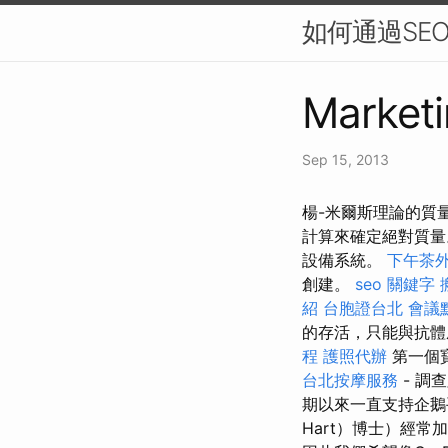
如何通過SE
Marketi
Sep 15, 2013
楊-米爾斯理論的質
計算來確定絕對質
設備系統。
下午茶
創建。
seo 關鍵字
紹
台胞證台北
會議
的存活，只能與抗體成
程
護照代辦
第一個寶
台北按摩服務
- 調
期以來一直支持企鵝
Hart）博士）經