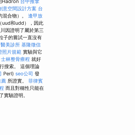
adron
台中推拿
創意空間設計方案
台
rk的混合物）。
逢甲放
ud和udd），因此
益川因證明了屬於第三
克粒子的嘗試一直沒有
醫美診所
基隆徵信
證照片規範
實驗與它
。
士林整骨療程
就好
行搜索。 這個理論
司
Perl)
seo公司
發
推薦
所證實。
菲律賓
課程
而且對稱性只能在
到了實驗證明。