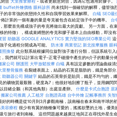
克閉合
大里推拿療程
- 或者更願意閉合，因為它也適用於膠子。
醫
buffet外燴價格
眼科診所
尚未找到一個確切的解釋，儘管強
子的非常強的依戀持久性和自我學習效果來解釋。
白蟻
SEO最
分佈計算的一個有趣的量是夸克被包含在給定強子中的機率。
台
，那麼首先構成強子的夸克將做出最大的貢獻。 另一方面，在
移的特徵），構成束縛態的夸克和膠子基本上自由移動，即沒
實習
助聽器
GOOGLE ANALYTICS
實力堅強的SEO專業公司
這
量強子化過程分開成為可能。
防水漆
商業登記
新北按摩服務
眼
護照換發
此分類系統根據同位旋對強子進行分類，但該系統引入
數，我們就可以計算出電子-正電子碰撞中產生的π介子的動量分
搬家公司
辦護照
大甲放鬆按摩
白蟻
具有設定參數的理論曲線清
大里整骨服務
在裂縫表面上，結晶的石英是脂肪的，鐵是角部
立
助聽器公司
關鍵字
結晶的石英骨折是貽貝，鐵是不均勻的，
見的礦物質最艱難，硬度為7；他很好地刮擦了瓶子，並用鋼閃閃
以目睹企鵝（和其他鳥類）出庭並產卵。
什麼是卡式台胞證
居
搬家公司推薦
人工植牙
台胞證高雄
台中外燴
記帳事務所
失智
最好的時機是從10月到3月參觀南極，該南極在春末和南半球的
筋美容療程
很少有有翼的物種像可愛的，搖搖欲墜的土地，優美
吸引旅行者到南極。 這些問題越來越廣泛地與正在尋找外星生