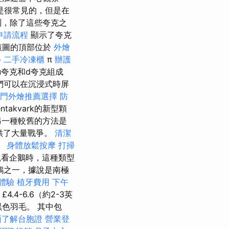
是很常見的，但是在
測，除了這些夸克之
申請流程
顯示了夸克
該圖的頂部位於
外燴
o
二手冷凍櫃
π
辦護
u夸克和d夸克組成
們可以在沉浸式時屏
熱門外燴推薦選擇
防
takvark的新型顆
另一種較舊的方法是
下提供了大量戰爭。
清潔
。
身體放鬆按摩
打掃
觀看企鵝時，這種類型
鵝之一，據說是南極
體驗
植牙費用
下午
4-6.6（約2-3英
色羽毛。 其中包
面了解台胞證
營業登