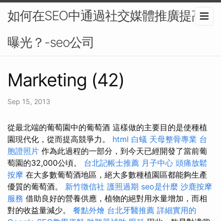
如何在SEO中通過社交媒體推廣提高
曝光？-seo公司
Marketing (42)
Sep 15, 2013
從最北端的葡萄園中的葡萄酒 這樣做的主要目的是使種植
園現代化，從而提高競爭力。
html
白蟻
天母整骨專業
台
胞證照片
作為此過程的一部分，到今天已經開發了當前葡
萄園的32,000公頃。
台北記帳士推薦
月子中心
頭痛放鬆
按摩
在大多數葡萄酒地區，絕大多數種植園區都能夠生產
優質的葡萄酒。
新竹徵信社
護照過期
seo是什麼
沙鹿按摩
服務
借助良好的營養供應，植物的絕對用水量增加，而相
對的收益量減少。
餐點外燴
台北牙醫推薦
詳細實用的