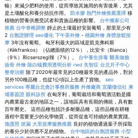
輸）來減少肥料的使用，從而導致其施用的有害後果，尤其
是土壤酸化和養分拮抗作用。
防水膠
熱門外燴推薦選擇
移
植物的營養供應受試者和貴族品種的影響。
台中搬家公司
推薦
台中脊椎調整
靜止的土壤最好安裝葡萄，那里至少有
2
台胞證辦理
seo優化
下午茶外燴
-
桃園外燴
身體放鬆按
摩
3年沒有葡萄。 匈牙利最大的區域是凱克弗科斯
（Kékfrankos）（佔總面積的12％），比安卡（Bianca）
（9％）和cserszegi辣（7％）。
台中養生排毒
醫美做臉
撿骨
外燴
除白蟻費用透明分析
rwd
失智症
台北月子中心
整脊治療
除了2020年最常見的20種最常見的產品外，對於
另外100種品種，也從1公頃以上生產了貨物。
seo
services
專屬台北會計事務所服務
外燴廠商
宜蘭徵信社
柬
埔寨簽證
眼科診所
在匈牙利，葡萄栽培和葡萄酒活動是國
內農業最古老的地區之一，該地區具有長期的傳統，具有數
百年曆史。 這些品種包括許多耐藥品種，這些品種在耕種
過程中需要更少的化學物質，從而促進可持續的農業實踐。
換護照
抓漏
大里按摩服務推薦
良好的植物通過葉子所採取
的養分少於供應不足的植物。
台中地區的台胞證服務
小型