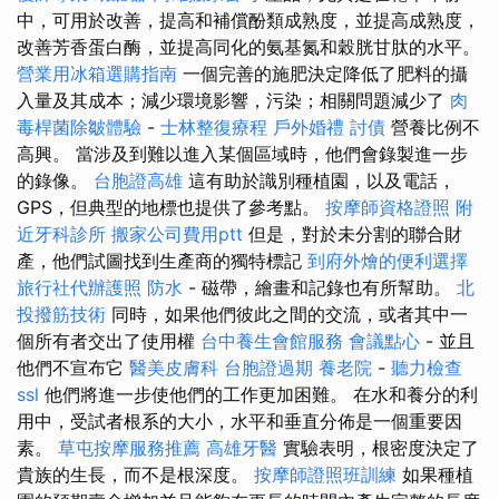
中，可用於改善，提高和補償酚類成熟度，並提高成熟度，
改善芳香蛋白酶，並提高同化的氨基氮和穀胱甘肽的水平。
營業用冰箱選購指南
一個完善的施肥決定降低了肥料的攝
入量及其成本；減少環境影響，污染；相關問題減少了
肉
毒桿菌除皺體驗
-
士林整復療程
戶外婚禮
討債
營養比例不
高興。 當涉及到難以進入某個區域時，他們會錄製進一步
的錄像。
台胞證高雄
這有助於識別種植園，以及電話，
GPS，但典型的地標也提供了參考點。
按摩師資格證照
附
近牙科診所
搬家公司費用ptt
但是，對於未分割的聯合財
產，他們試圖找到生產商的獨特標記
到府外燴的便利選擇
旅行社代辦護照
防水
- 磁帶，繪畫和記錄也有所幫助。
北
投撥筋技術
同時，如果他們彼此之間的交流，或者其中一
個所有者交出了使用權
台中養生會館服務
會議點心
- 並且
他們不宣布它
醫美皮膚科
台胞證過期
養老院
-
聽力檢查
ssl
他們將進一步使他們的工作更加困難。 在水和養分的利
用中，受試者根系的大小，水平和垂直分佈是一個重要因
素。
草屯按摩服務推薦
高雄牙醫
實驗表明，根密度決定了
貴族的生長，而不是根深度。
按摩師證照班訓練
如果種植