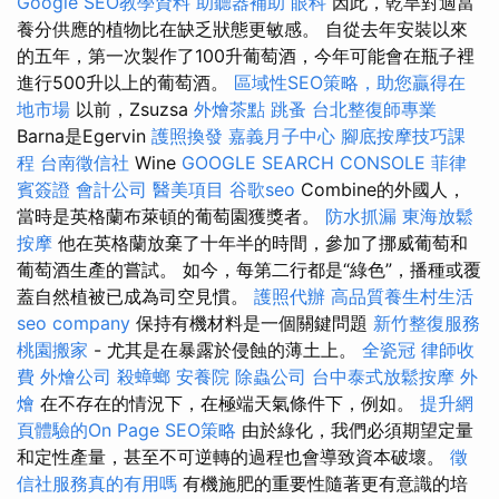
Google SEO教學資料
助聽器補助
眼科
因此，乾旱對適當
養分供應的植物比在缺乏狀態更敏感。 自從去年安裝以來
的五年，第一次製作了100升葡萄酒，今年可能會在瓶子裡
進行500升以上的葡萄酒。
區域性SEO策略，助您贏得在
地市場
以前，Zsuzsa
外燴茶點
跳蚤
台北整復師專業
Barna是Egervin
護照換發
嘉義月子中心
腳底按摩技巧課
程
台南徵信社
Wine
GOOGLE SEARCH CONSOLE
菲律
賓簽證
會計公司
醫美項目
谷歌seo
Combine的外國人，
當時是英格蘭布萊頓的葡萄園獲獎者。
防水抓漏
東海放鬆
按摩
他在英格蘭放棄了十年半的時間，參加了挪威葡萄和
葡萄酒生產的嘗試。 如今，每第二行都是“綠色”，播種或覆
蓋自然植被已成為司空見慣。
護照代辦
高品質養生村生活
seo company
保持有機材料是一個關鍵問題
新竹整復服務
桃園搬家
- 尤其是在暴露於侵蝕的薄土上。
全瓷冠
律師收
費
外燴公司
殺蟑螂
安養院
除蟲公司
台中泰式放鬆按摩
外
燴
在不存在的情況下，在極端天氣條件下，例如。
提升網
頁體驗的On Page SEO策略
由於綠化，我們必須期望定量
和定性產量，甚至不可逆轉的過程也會導致資本破壞。
徵
信社服務真的有用嗎
有機施肥的重要性隨著更有意識的培