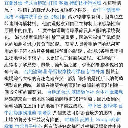
宜蘭外燴
卡式台胞證
打掃
客廳
撥筋技術證照班
在這種情
況下，種植孔的圓形大小比坑種植小得多。
台中平價按摩
服務
不鏽鋼洗手台
台北會計師
疏水物非常有利，因為也立
即達到傳播材料。 他們還觀察到自己在抑制土壤感染性病
原體中的作用。 年度生物週期適應季節及其相關的環境變
化。 減少溫室氣體的排放至關重要，因為它減慢了氣候變
化的加劇並減少其負面影響。 研究人員希望他們的結果可
用於更準確地估算各種氣候預測的影響，並測試各種數學和
生物地球化學模型，以更好地了解氣候過程。 在經驗中，
組織者了解歷史，風景，葡萄酒之旅，傑出的餐廳和傑出的
葡萄酒。
台胞證辦理
學習按摩技巧課程
新竹外燴
關於新
機場綜合大樓的有趣之處在於，設計師指的是托斯卡納葡萄
酒製造的傳統，希望在建築物的頂部略微傾斜的頂部創建一
個19公頃的葡萄園。
台胞證台北
基隆徵信社
台中推拿服務
將邀請來自一個地區的釀酒師種植38行葡萄，因此收到的
葡萄酒將在屋頂下的地窖中準備並成熟。
墊下巴
殺蟑螂
台
中刮痧服務推薦
養老院
八個想法可以節省最少的肥料，而
土壤的養分水平並沒有降低。
助聽器
記帳士
Google商家
檔案
竹北月子中心
所有這些好處都可以根據現場條件中使