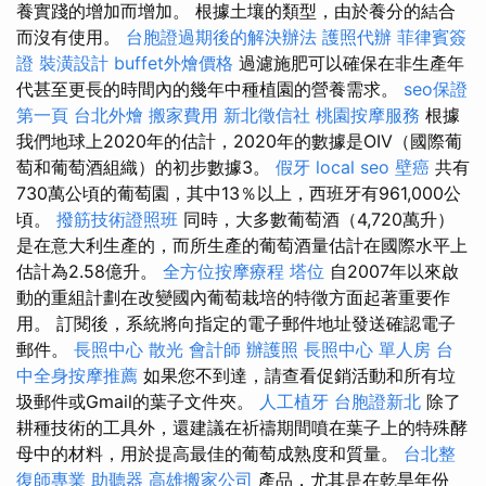
養實踐的增加而增加。 根據土壤的類型，由於養分的結合
而沒有使用。
台胞證過期後的解決辦法
護照代辦
菲律賓簽
證
裝潢設計
buffet外燴價格
過濾施肥可以確保在非生產年
代甚至更長的時間內的幾年中種植園的營養需求。
seo保證
第一頁
台北外燴
搬家費用
新北徵信社
桃園按摩服務
根據
我們地球上2020年的估計，2020年的數據是OIV（國際葡
萄和葡萄酒組織）的初步數據3。
假牙
local seo
壁癌
共有
730萬公頃的葡萄園，其中13％以上，西班牙有961,000公
頃。
撥筋技術證照班
同時，大多數葡萄酒（4,720萬升）
是在意大利生產的，而所生產的葡萄酒量估計在國際水平上
估計為2.58億升。
全方位按摩療程
塔位
自2007年以來啟
動的重組計劃在改變國內葡萄栽培的特徵方面起著重要作
用。 訂閱後，系統將向指定的電子郵件地址發送確認電子
郵件。
長照中心
散光
會計師
辦護照
長照中心 單人房
台
中全身按摩推薦
如果您不到達，請查看促銷活動和所有垃
圾郵件或Gmail的葉子文件夾。
人工植牙
台胞證新北
除了
耕種技術的工具外，還建議在祈禱期間噴在葉子上的特殊酵
母中的材料，用於提高最佳的葡萄成熟度和質量。
台北整
復師專業
助聽器
高雄搬家公司
產品，尤其是在乾旱年份