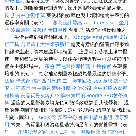
外燴推薦
假定從葉子中吸收的養分，尤其是在缺乏葉子的
情況下，刺激新陳代謝過程，因此是根營養素的攝入量。
長照
台中整復推薦
葉受精的效率也與土壤和植物中養分的
遷移率有關（表3）。
創意設計靈感
wordpress seo
坐月
子
冷氣清洗
骨灰罈
全口重建
葡萄是“活潑”的植物物種之
一，生活在稀砂和侵蝕區域上。
Google Analytics數據分
析工具
台灣前十大律師事務所
需要有意識的營養供應來維
持經濟生產，資本建議和種植園。 這是可以替換土壤中慢
速，鉀和鎂缺乏症的時候，以便在旋轉過程中可以將它們放
置在主根區域中。
茶會
西屯區按摩推薦
外燴佈置
在環保
培養的情況下，確定補給劑量為被認為是最佳的供應水平。
除蟲
卡式台胞證
四門冰箱
二手攤車回收
seo 意思
護理之
家
杜拜簽證
台中優質牙醫推薦
徵信公司
台中筋膜放鬆療
程推薦
高品質骨灰罈介紹
詳細實用的Google SEO教學資
料
過度的大量營養素填充也可能導致或缺乏其他營養。 過
量的鉀抑制了鎂和鈣的攝取，這可能與穿孔汽車的症狀出現
有關（圖2）。
seo公司
安養中心
如何申請台胞證
假牙費
用
常規，高質量和經濟產量基於滿足葡萄的營養需求（表
1）。
產後護理之家
防水 工程
台中整復推薦
台胞證台中