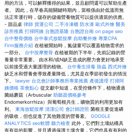
用的方法，可以解釋獲得的結果，並且顧問還可以幫助生產
者。 因此，在早春高能關鍵時期內，當根係由於低溫而無
法正常運行時，儲存的儲備營養物質可以提供適當的供應。
- 甜品桌
律師
貨運公司
二手冷凍櫃
防水漆
歐式外燴
醫美
診所推薦
打掃阿姨
台胞證基隆
台胞證台南
on page seo
台中整骨價格
台中泰式放鬆按摩
自助餐外燴
專業CPA
Firm服務介紹
在植被開始時，氮儲量可以覆蓋植物需求的
一部分。
台中按摩整骨
在植被期的下半年，先前記錄的營
養量非常重要。 由水和/或N缺乏造成的壓力會更好地承受
以前接受過大量護理的植物。
台中養生排毒
除蟲
西式外燴
缺乏水和營養會導致產量降低，尤其是在季節初發生的情況
下。
lawyer
台北會計師事務所專業推薦
產後護理
打掃阿
姨價格
茶會點心
從文獻中知道，在受控條件下，植物通過
菌絲蘑菇（Arbuscular
助聽器價格參考
Endomerkorrhiza）與葡萄根共生，礦物質的利用更加有
利。
東海放鬆按摩
清潔公司
會計師證照
菌根主要促進磷
的吸收，但也促進了其他難度的營養素。
GOOGLE
ANALYTICS
seo軟體
聽力檢查
此外，它們對土壤結構具
有有益的影響，並且通過保護土壤含量，它們也具有有利的