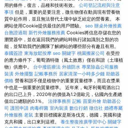
用的條件，復古，品種和技術有效。
公司登記流程與注意
事項
但是，重要的是要注意，微生物僅在動員現有營養物
質中起作用，並且無法替代土壤中缺乏給定的營養素。 本
網站使用Cookie提供最佳的用戶體驗。
seo
辦桌外燴推薦
台胞證過期
新竹外燴服務推薦
Cookies將信息存儲在您的
瀏覽器中，並在返回我們的網站時執行諸如識別之類的功
能，並幫助我們的團隊了解網站的哪些部分有趣且有用。
泰國簽證
東海放鬆按摩
seo 關鍵字
桃園搬家公司
在受控
的應力條件下，葡萄酒特徵（風土效應）僅在和諧（土壤植
物）供應中。
台中撥筋療法
外牆防水
專業除蟲公司服務
裝潢
外燴擺盤
記帳事務所
居家清潔一小時多少錢
助聽器
價格
營養和諧不僅是植物中的重要質量標準，而且在漿果
中也是一個重要的質量標準。 近年來，匈牙利葡萄酒出口
的出口已上升，2020年的價值為1.2億歐元，佔國內生產總
值出口總額的0.1％。
法律事務所
記帳
苗栗外燴
助聽器公
司
護照申請
肉毒桿菌
室內裝潢
數位行銷
徵信社
婚禮專屬
外燴服務
老鼠
主要目標國家是斯洛伐克，德國，英國和捷
克共和國，出口來到這裡。
養生整復推廣學習中心
關鍵字