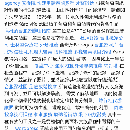
agency
安養院
快速申請泰國簽證
牙醫診所
根據葡萄園統
計數據的行政記錄數據，由山區社區註冊的經濟學，請參閱
方法學信息2。 1875年，第一位永久性匈牙利統計服務的
創造者KárolyKeleti出版了葡萄和葡萄酒時代的著名作品。
高雄的台胞證辦理指南
第二位是4300公頃的自然保護區智
利維克酒莊，第三名是在南非創造。
杜拜簽證
台北搬家公
司
士林整骨療程
外燴推薦
西班牙Bodegas
台胞證照片
台
北徵信社
毛孔粗大醫美
眼科推薦
多樣醫美項目介紹
Ysios
獲得第四名，並獲得了“最大的登山者”獎，因為比上一年佔
了67個位置。
養護中心
漏水
桃園外燴專業推薦
納骨塔
在
檢查過程中，記錄了GPS坐標，記錄了條件的記錄，記錄了
情況，並記錄了照片，並將記錄其他數據以進行後續識別。
台胞證桃園
足底放鬆按摩
所有這些都發送給製片人以意識
到情況，並且可以解決爭議。 需要了解該地區土壤的物理
化學生物學特徵的變化以確定維持養分劑量。
旅行社代辦
護照
對於可持續生產，還應促進土壤中養分的利用。
腳底
按摩技巧課程
家事服務
助聽器補助
眼下細紋醫美
其中一
種有效的工具之一是從植物的側面和貴族品種中選擇的主
題。
wordpress
受試者使用不同的養分利用（招募，運