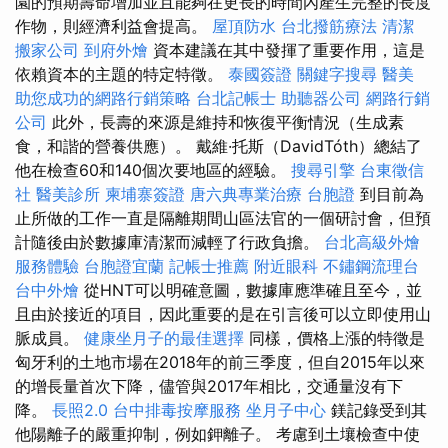
園的預期壽命增加並且能夠在更長的時間內產生完整的長度
作物，則經濟利益會提高。
屋頂防水
台北撥筋療法
清潔
搬家公司
到府外燴
資本建議在其中發揮了重要作用，這是
依賴資本的主題的特定特徵。
泰國簽證
關鍵字搜尋
醫美
助您成功的網路行銷策略
台北記帳士
助聽器公司
網路行銷
公司
此外，長壽的來源是維持和恢復平衡情況（生成素
食，和諧的營養供應）。 戴維·托斯（DavidTóth）總結了
他在檢查60和140個次要地區的經驗。
搜尋引擎
台東徵信
社
醫美診所
柬埔寨簽證
唐六典專業治療
台胞證
到目前為
止所做的工作一直是隔離期間山區法官的一個研討會，但預
計隨後由於數據庫清潔而減輕了行政負擔。
台北高級外燴
服務體驗
台胞證宜蘭
記帳士推薦
附近眼科
不鏽鋼流理台
台中外燴
從HNT可以明確意圖，數據庫應準確且至今，並
且由於接近的項目，因此重要的是在引言後可以立即使用山
脈成員。
健康坐月子的最佳選擇
同樣，價格上漲的特徵是
匈牙利的土地市場在2018年的前三季度，但自2015年以來
的增長量首次下降，儘管與2017年相比，交通量沒有下
降。
長照2.0
台中排毒按摩服務
坐月子中心
鎂記錄受到其
他陽離子的嚴重抑制，例如鉀離子。 考慮到土壤檢查中使​​