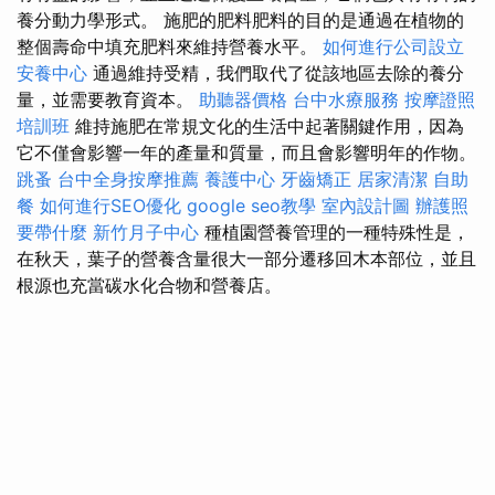
養分動力學形式。 施肥的肥料肥料的目的是通過在植物的
整個壽命中填充肥料來維持營養水平。
如何進行公司設立
安養中心
通過維持受精，我們取代了從該地區去除的養分
量，並需要教育資本。
助聽器價格
台中水療服務
按摩證照
培訓班
維持施肥在常規文化的生活中起著關鍵作用，因為
它不僅會影響一年的產量和質量，而且會影響明年的作物。
跳蚤
台中全身按摩推薦
養護中心
牙齒矯正
居家清潔
自助
餐
如何進行SEO優化
google seo教學
室內設計圖
辦護照
要帶什麼
新竹月子中心
種植園營養管理的一種特殊性是，
在秋天，葉子的營養含量很大一部分遷移回木本部位，並且
根源也充當碳水化合物和營養店。