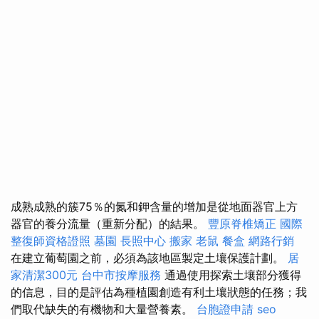
成熟成熟的簇75％的氮和鉀含量的增加是從地面器官上方
器官的養分流量（重新分配）的結果。
豐原脊椎矯正
國際
整復師資格證照
墓園
長照中心
搬家
老鼠
餐盒
網路行銷
在建立葡萄園之前，必須為該地區製定土壤保護計劃。
居
家清潔300元
台中市按摩服務
通過使用探索土壤部分獲得
的信息，目的是評估為種植園創造有利土壤狀態的任務；我
們取代缺失的有機物和大量營養素。
台胞證申請
seo