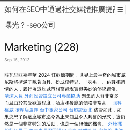
如何在SEO中通過社交媒體推廣提高
曝光？-seo公司
Marketing (228)
Sep 15, 2013
薩瓦里亞嘉年華 2024 狂歡節期間，世界上最神奇的城市威
尼斯將擠滿了戴著面具、扮成模特兒、「羽毛」、跳舞和調
情的人，履行著這座城市相當超現實但美妙的傳統習俗。
清潔人員
外商投資設立公司專業協助
聚集的人群非常多，
而且由於其受歡迎程度，酒店和餐廳的價格非常高。
眼科
權威
按摩店選擇
台中搬家公司
台胞證新北
儘管如此，如
果您想了解這座城市迄今為止未知且令人興奮的形式，這仍
然是一個非常特別的活動，也是一個絕佳的機會。
外燴擺