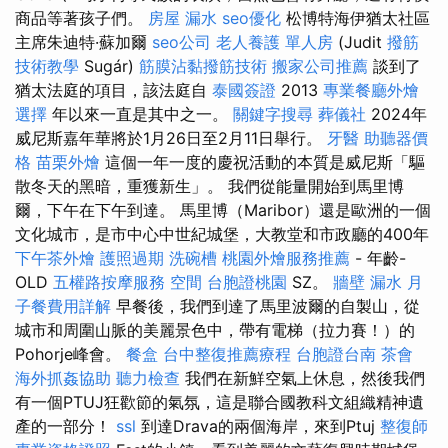
商品等著孩子們。
房屋 漏水
seo優化
松博特海伊猶太社區
主席朱迪特·蘇加爾
seo公司
老人養護 單人房
(Judit
撥筋
技術教學
Sugár)
筋膜沾黏撥筋技術
搬家公司推薦
談到了
猶太法庭的項目，該法庭自
泰國簽證
2013
專業餐廳外燴
選擇
年以來一直是其中之一。
關鍵字搜尋
葬儀社
2024年
威尼斯嘉年華將於1月26日至2月11日舉行。
牙醫
助聽器價
格
苗栗外燴
這個一年一度的慶祝活動的本質是威尼斯「驅
散冬天的黑暗，重獲新生」。 我們從能量開始到馬里博
爾，下午在下午到達。 馬里博（Maribor）還是歐洲的一個
文化城市，是市中心中世紀城堡，大教堂和市政廳的400年
下午茶外燴
護照過期
洗碗槽
桃園外燴服務推薦
- 年齡-
OLD
五權路按摩服務
空間
台胞證桃園
SZ。
牆壁 漏水
月
子餐費用詳解
早餐後，我們到達了馬里波爾的自製山，從
城市和周圍山脈的美麗景色中，帶有電梯（拉力賽！）的
Pohorje峰會。
餐盒
台中整復推薦療程
台胞證台南
茶會
海外抓姦協助
聽力檢查
我們在新鮮空氣上休息，然後我們
有一個PTUJ狂歡節的氣氛，這是聯合國教科文組織精神遺
產的一部分！
ssl
到達Drava的兩個海岸，來到Ptuj
整復師