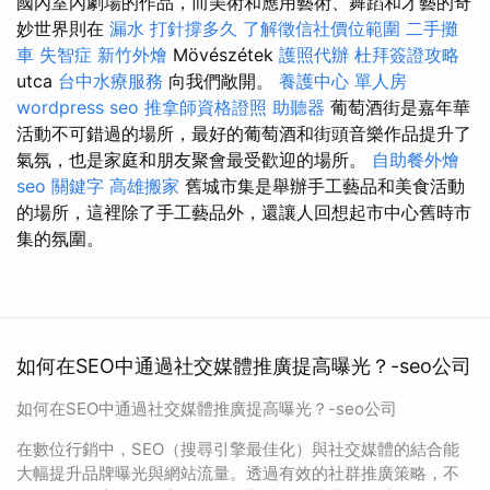
國內室內劇場的作品，而美術和應用藝術、舞蹈和才藝的奇
妙世界則在
漏水 打針撐多久
了解徵信社價位範圍
二手攤
車
失智症
新竹外燴
Mövészétek
護照代辦
杜拜簽證攻略
utca
台中水療服務
向我們敞開。
養護中心 單人房
wordpress seo
推拿師資格證照
助聽器
葡萄酒街是嘉年華
活動不可錯過的場所，最好的葡萄酒和街頭音樂作品提升了
氣氛，也是家庭和朋友聚會最受歡迎的場所。
自助餐外燴
seo 關鍵字
高雄搬家
舊城市集是舉辦手工藝品和美食活動
的場所，這裡除了手工藝品外，還讓人回想起市中心舊時市
集的氛圍。
如何在SEO中通過社交媒體推廣提高曝光？-seo公司
如何在SEO中通過社交媒體推廣提高曝光？-seo公司
在數位行銷中，SEO（搜尋引擎最佳化）與社交媒體的結合能
大幅提升品牌曝光與網站流量。透過有效的社群推廣策略，不