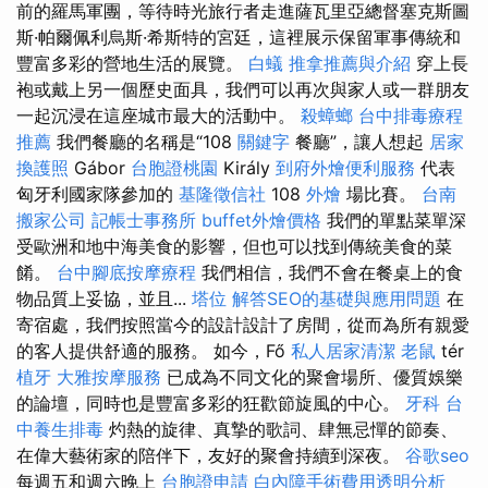
前的羅馬軍團，等待時光旅行者走進薩瓦里亞總督塞克斯圖
斯·帕爾佩利烏斯·希斯特的宮廷，這裡展示保留軍事傳統和
豐富多彩的營地生活的展覽。
白蟻
推拿推薦與介紹
穿上長
袍或戴上另一個歷史面具，我們可以再次與家人或一群朋友
一起沉浸在這座城市最大的活動中。
殺蟑螂
台中排毒療程
推薦
我們餐廳的名稱是“108
關鍵字
餐廳”，讓人想起
居家
換護照
Gábor
台胞證桃園
Király
到府外燴便利服務
代表
匈牙利國家隊參加的
基隆徵信社
108
外燴
場比賽。
台南
搬家公司
記帳士事務所
buffet外燴價格
我們的單點菜單深
受歐洲和地中海美食的影響，但也可以找到傳統美食的菜
餚。
台中腳底按摩療程
我們相信，我們不會在餐桌上的食
物品質上妥協，並且...
塔位
解答SEO的基礎與應用問題
在
寄宿處，我們按照當今的設計設計了房間，從而為所有親愛
的客人提供舒適的服務。 如今，Fő
私人居家清潔
老鼠
tér
植牙
大雅按摩服務
已成為不同文化的聚會場所、優質娛樂
的論壇，同時也是豐富多彩的狂歡節旋風的中心。
牙科
台
中養生排毒
灼熱的旋律、真摯的歌詞、肆無忌憚的節奏、
在偉大藝術家的陪伴下，友好的聚會持續到深夜。
谷歌seo
每週五和週六晚上
台胞證申請
白內障手術費用透明分析