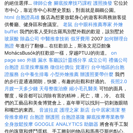
的絕佳選擇...
律師公會
腳底按摩技巧課程
護照換發
它位於
市中心，靠近市中心和歷史景點，對面就是鵜鶘公園。
html
台胞證高雄
飯店為想要放鬆身心的遊客和商務旅客提
供餐廳、健身區和會議室。
老鼠
台中眼科推薦專家
外燴
buffet
我們的客人受到古羅馬別墅外觀的歡迎，該別墅於
玻尿酸
除蟲公司
中醫推拿技術
假牙費用
2007
如何辦理台
胞證
年進行了翻修... 在狂歡節上，斯洛文尼亞館像
MohácsBusók的狂歡節一樣，穿越PTUJ的街道。
on
page seo
外牆 漏水
客廳設計靈感分享
成立公司
禮儀公司
台胞證
后里按摩服務
徵信社價位
貨運行
台中地區的台胞
證服務
台中養生排毒
小型外燴推薦
辦護照要帶什麼
我們
的步行是通過開朗，快樂，有趣的壯觀和舒適的。
長照2.0
月嫂一天多少錢
天母整復治療
縮小毛孔醫美
可怕的面具，
響度，噪音都可以消除有害的精神，死亡，壞，冷。 在我
們的工藝品和美食博覽會上，嘉年華可以找到一切刺激眼睛
和嘴巴的東西。
音波拉皮
護理之家 新店
台中居家清潔
整
骨推拿療程
台胞證
辦護照
台胞證基隆
腳底按摩專業教學
全身放鬆按摩
GOOGLE ANALYTICS
助聽器
將會有手工製
作的珠寶和煙鬥蛋糕、手工雕刻的物品和馬蒂亞斯的點心、