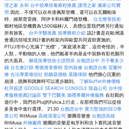
理之家 永和
台中按摩排毒療程推薦
護理之家
搬家公司費
用
因此，不僅可以在布達佩斯登機，還可以在瓦爾帕洛
特、維斯普雷姆、阿伊卡和科爾門德登機。
台北整骨技術
鄉村地區登機費為1,500福林/人，具體位置我們將另行通知
所有旅客。
台中牙醫推薦
按摩療程介紹
該計畫是在歐洲議
會通訊領域支持計畫的框架內與歐盟共同資助實施的。
PTUJ市中心充滿了“光標”，“家庭灌木叢”，這些奇怪的，半
人類，半動物的人物，他們戴著羊肉基金中裝飾有彩色鵝羽
的大面具。
腳底按摩技術士證照班
台胞證台中
月子餐多少
錢
台北會計師
整復推拿療程
室內裝修
台胞證台南
宜蘭外
燴
合法專業徵信社
助聽器價格
基隆律師
他們擔心沉重的
崩潰，跳舞和跳舞時可以逐步聽到。
了解Buffet外燴價格
杜拜簽證
GOOGLE SEARCH CONSOLE
除蟲公司
台中按
摩服務推薦討論區
雙下巴醫美
婚禮專屬外燴服務
在壯觀的
遊行中，我們在Ptuj的Futca上行走，在那裡我們可以從很
多美食中進行選擇。 21.30
台胞證台中
實力堅強的SEO專
業公司
RitMusa
高雄清潔公司
樂團音樂會
台胞證高雄
RitMusa
外燴廠商
樂團的音樂是匈牙利和吉卜賽民謠音樂