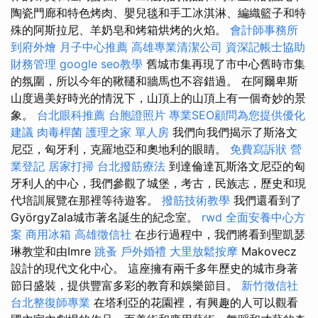
陶瓷門廊和特色烤肉、嬰兒毯和手工冰淇淋、編織籃子和特
殊的阿斯拉尼、羊奶皂和烤箱烘烤的火焰。
會計師事務所
到府外燴
月子中心推薦
高雄專業清潔公司
資深記帳士協助
財務管理
google seo教學
舊城市集再現了市中心舊時市集
的氛圍，所以今年的鞦韆和牆馬也不容錯過。 在阿爾卑斯
山度過美好時光的情況下，山頂上的山頂上有一個奇妙的景
象。
台北眼科推薦
台胞證照片
專業SEO顧問為您提供優化
建議
肉毒桿菌
護理之家 單人房
我們向我們揭示了斯洛文
尼亞，匈牙利，克羅地亞和奧地利的眼睛。
免費寫訴狀
營
業登記
居家打掃
台北撥筋療法
到達倫達瓦斯洛文尼亞的匈
牙利人的中心，我們參觀了城堡，考古，民族志，歷史和現
代培訓展覽在那裡等待遊客。
撥筋技術教學
我們還看到了
GyörgyZala城市著名誕生的紀念室。
rwd
全面安養中心方
案
商用冰箱
高雄徵信社
在步行過程中，我們將看到聖凱瑟
琳教堂和由Imre
跳蚤
戶外婚禮
大里放鬆按摩
Makovecz
設計的現代文化中心。 這座擁有兩千多年歷史的城市身著
節日盛裝，提供豐富多彩的教育和娛樂節目。
新竹徵信社
台北整復師專業
在塔利亞的花園裡，有興趣的人可以觀看