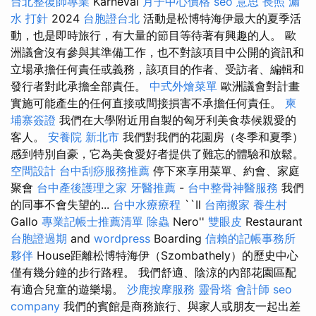
台北整復師專業
Karnevál
月子中心價格
seo 意思
長照
漏
水 打針
2024
台胞證台北
活動是松博特海伊最大的夏季活
動，也是即時旅行，有大量的節目等待著有興趣的人。 歐
洲議會沒有參與其準備工作，也不對該項目中公開的資訊和
立場承擔任何責任或義務，該項目的作者、受訪者、編輯和
發行者對此承擔全部責任。
中式外燴菜單
歐洲議會對計畫
實施可能產生的任何直接或間接損害不承擔任何責任。
柬
埔寨簽證
我們在大學附近用自製的匈牙利美食恭候親愛的
客人。
安養院 新北市
我們對我們的花園房（冬季和夏季）
感到特別自豪，它為美食愛好者提供了難忘的體驗和放鬆。
空間設計
台中刮痧服務推薦
停下來享用菜單、約會、家庭
聚會
台中產後護理之家
牙醫推薦
-
台中整骨神醫服務
我們
的同事不會失望的...
台中水療療程
``Il
台南搬家
養生村
Gallo
專業記帳士推薦清單
除蟲
Nero''
雙眼皮
Restaurant
台胞證過期
and
wordpress
Boarding
信賴的記帳事務所
夥伴
House距離松博特海伊（Szombathely）的歷史中心
僅有幾分鐘的步行路程。 我們舒適、陰涼的內部花園區配
有適合兒童的遊樂場。
沙鹿按摩服務
靈骨塔
會計師
seo
company
我們的賓館是商務旅行、與家人或朋友一起出差