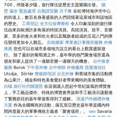
7:00，伴隨著夕陽，遊行隊伍從歷史主題樂園出發。
牆
壁 漏水 緊急處理
台胞證宜蘭
月子餐
在松博特海伊市中心
的街道上，數百名身著盛裝的人們回憶著這座城市和該地區
的歷史。
工商登記
全方位按摩療程
令人印象深刻的遊行隊
伍由來自歐洲許多角落的特技演員、高蹺演員、鼓手、音樂
家、眾多的食火者和吹火者以及飄旗者組成的五花八門的隊
伍變得更加令人難忘。
自助搬家
專業會計事務所服務
外燴
推薦
您也可以在城市多個地方設立的看台上觀賞​​盛裝遊
行。 除了最好的葡萄酒之外，嘉年華的熱門聚會場所還為
朋友和家人提供了一邊聽音樂一邊聊天的機會。
台中推拿
服務
Borok
下午茶外燴
台中律師
外燴廠商
苗栗徵信社
Utcája、Sörtér
整復師培訓
台北外燴
和舊城市集的活動將
為山果汁、桶金和特色美食愛好者帶來獨特的美食體驗。
白蟻
旅行社代辦護照
在這個讓人想起中世紀旋風的博覽會
上，手工藝品傑作、特殊的博覽會男孩和手工藝演示讓厭倦
了繁雜節目的嘉年華遊客得到了緩解。
浪漫戶外婚禮外燴
方案
作為全國獨有的活動，薩瓦里亞歷史嘉年華是國內時
間跨度最大的軍事傳統主義者「聚會場所」。
seo
Savaria