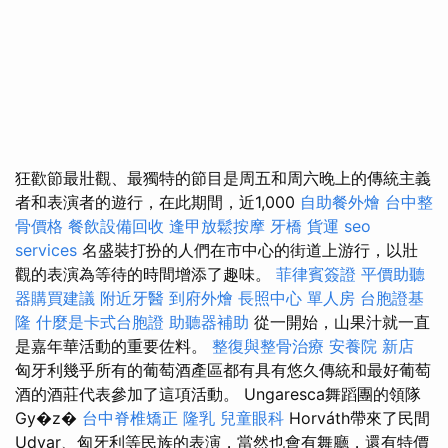
狂歡節最壯觀、最獨特的節目是周五和周六晚上的傳統主義
者和表演者的遊行，在此期間，近1,000
自助餐外燴
台中整
骨價格
餐飲設備回收
逢甲放鬆按摩
牙橋
貨運
seo
services
名盛裝打扮的人們在市中心的街道上游行，以壯
觀的表演為等待的時間增添了趣味。
菲律賓簽證
平價助聽
器購買建議
附近牙醫
到府外燴
長照中心 單人房
台胞證基
隆
什麼是卡式台胞證
助聽器補助
從一開始，山果汁就一直
是嘉年華活動的重要佐料。
整復與整骨治療
安養院 新店
匈牙利幾乎所有的葡萄酒產區都有具有悠久傳統和最好葡萄
酒的酒莊代表參加了這項活動。 Ungaresca舞蹈團的領隊
Gy�z�
台中脊椎矯正
隆乳
兒童眼科
Horváth帶來了民間
Udvar、匈牙利等民族的表演，當然也會有舞廳，還有特價