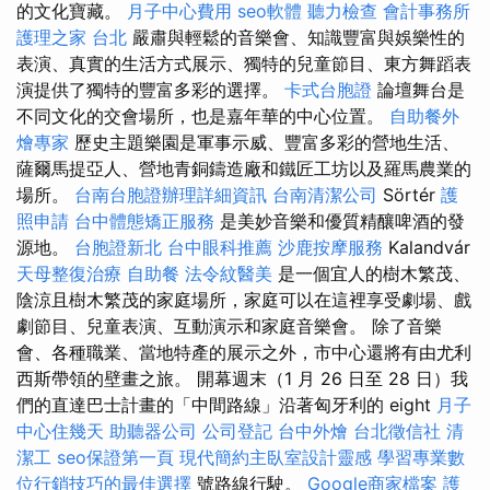
的文化寶藏。
月子中心費用
seo軟體
聽力檢查
會計事務所
護理之家 台北
嚴肅與輕鬆的音樂會、知識豐富與娛樂性的
表演、真實的生活方式展示、獨特的兒童節目、東方舞蹈表
演提供了獨特的豐富多彩的選擇。
卡式台胞證
論壇舞台是
不同文化的交會場所，也是嘉年華的中心位置。
自助餐外
燴專家
歷史主題樂園是軍事示威、豐富多彩的營地生活、
薩爾馬提亞人、營地青銅鑄造廠和鐵匠工坊以及羅馬農業的
場所。
台南台胞證辦理詳細資訊
台南清潔公司
Sörtér
護
照申請
台中體態矯正服務
是美妙音樂和優質精釀啤酒的發
源地。
台胞證新北
台中眼科推薦
沙鹿按摩服務
Kalandvár
天母整復治療
自助餐
法令紋醫美
是一個宜人的樹木繁茂、
陰涼且樹木繁茂的家庭場所，家庭可以在這裡享受劇場、戲
劇節目、兒童表演、互動演示和家庭音樂會。 除了音樂
會、各種職業、當地特產的展示之外，市中心還將有由尤利
西斯帶領的壁畫之旅。 開幕週末（1 月 26 日至 28 日）我
們的直達巴士計畫的「中間路線」沿著匈牙利的 eight
月子
中心住幾天
助聽器公司
公司登記
台中外燴
台北徵信社
清
潔工
seo保證第一頁
現代簡約主臥室設計靈感
學習專業數
位行銷技巧的最佳選擇
號路線行駛。
Google商家檔案
護