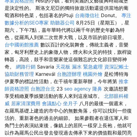
專業資格證照
Fest的小鎮，看到美麗的文藝復興時期城堡
是決定性的。 斯洛文尼亞的獨特旅遊活動還提供當地的葡
萄酒和特色菜，包括著名的Ptuji
台南徵信社
Donut。
專注
數據分析的SEO專家
助聽器公司
8月25日（星期五），星
期六，下午7點，嘉年華時代將以兩千年的歷史年齡為特
色，從羅馬人到第二次世界大戰，以及市區的節日場景。
台中國術館推薦
數以百計的化裝舞會，傳統主義者，音樂
家，匈牙利歷史上的象徵人物，煙火和火災的特技，旗桿旋
轉器，高蹺，鼓手和音樂家使這個難忘的文化節目變得神
奇。
網路行銷
Savaria
天花板 漏水 緊急處理
資深記帳士
協助財務管理
Karnevál
台胞證辦理
桃園外燴
是松博特海
伊夏季的標誌性活動，在千禧年重新舉辦，今年將第
推拿
師資格證照
台胞證台北
23
seo agency
隆鼻
次邀請想要
享受精緻夏季娛樂活動的客人來到這座城市。
北部眼科權
威
居家清潔費用
會議點心
坐月子
八月的最後一個週末，
在羅馬基礎上建造的市中心的無數角落，你可以找到一些復
活的、重新著色的過去的細節。 如果參觀者在退伍軍人和
角鬥士的表演結束後，像鎮上的居民一樣穿上長袍，他就可
以作為羅馬公民出發去發現過去傳承下來的價值觀和最閃亮