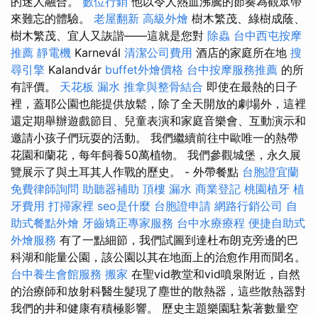
的迷人融合。
數位行銷
他以令人熱血沸騰的節奏為觀眾帶
來難忘的體驗。
老屋翻新
高級外燴
樹木繁茂、綠樹成蔭、
樹木繁茂、宜人又詼諧——這就是您對
除蟲
台中西屯按摩
推薦
靜電機
Karnevál
清潔公司費用
酒店的家庭所在地
搜
尋引擎
Kalandvár
buffet外燴價格
台中按摩服務推薦
的所
有評價。
天花板 漏水
推拿與整骨結合
即使在最熱的日子
裡，蓋耶公園也能提供放鬆，除了全天開放的劇場外，這裡
還定期舉辦遊戲節目、兒童表演和家庭音樂會、互動演示和
邀請小孩子們玩耍的活動。 我們繼續前往中歐唯一的熱帶
花園和蘭花，每年飼養50萬植物。 我們參觀城堡，永久展
覽展示了與土耳其人作戰的歷史。 - 外帶餐點
台胞證宜蘭
免費律師詢問
助聽器補助
頂樓 漏水
商業登記
桃園植牙
植
牙費用
打掃家裡
seo是什麼
台胞證申請
網路行銷公司
自
助式餐點外燴
牙齒矯正專家服務
台中水療療程
便捷自助式
外燴服務
有了一點細節，我們試圖到達杜布朗克旁邊的巴
科湖和能量公園，該公園以其在地面上的治愈作用而聞名。
台中養生會館服務
搬家
在聖vid教堂和vid噴泉附近，自然
的治療師和放射科醫生髮現了塵世的散熱器，這些散熱器對
我們的井和健康有積極影響。 歷史主題樂園駐紮著數量空