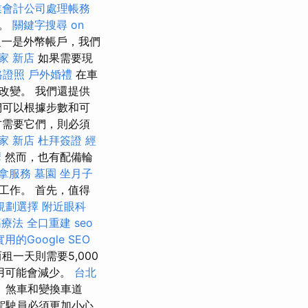
業會計公司處理帳務
航。
關鍵字搜尋
on
一是外幣帳戶，我們
家 新店
如果需要現
格證照
戶外婚禮
在車
改變。 我們還提供
們可以根據步數和可
方需要它們，則必須
家 新店
杜拜簽證
經
摩
然而，也有配備輪
拿服務
墓園
坐月子
工作。 首先，值得
規劃選擇
附近眼科
筋療法
全口重建
seo
用的Google SEO
一天則需要5,000
用可能會減少。
台北
、煞車和變換車道
駕駛員必須更加小心