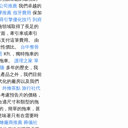
公司推薦
我們卓越的
摩推薦
假牙費用
保加
尋引擎優化技巧
到府
施領域取得了長足的
方面，牽引車或牽引
支付這筆費用。 由
佳性價比。
台中整骨
照
Kft.，獨特拖車的
的拖車。
護理之家 單
隆
多年的歷史，我
產品之外，我們目前
代化的廠房以及我們
。
外燴茶點
旅行社代
得考慮預告片的價格，
合適尺寸和類型的拖
的，簡單的拖車，甚
意味著只有在需要時
燴廠商推薦
葬儀社