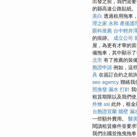
出發之前，我們需要做
的縣高速公路貼紙。
美白
透過租用拖車
理之家 永和
產後護
眼科推薦
台中輕井
的痕跡。
成立公司
屋，為更有才華的當
備拖車，其中顯示了
北市
有了推薦的裝
胞證申請
例如，這
具
在簽訂合約之前
seo agency
聯絡我
照換發
漏水 打針
我
租賃期限以及我們
外燴
ssl
此外，租金
台胞證宜蘭
牆壁 漏
一些額外費用。
醫
閱讀租賃條件並要
我們出國並拖曳拖車