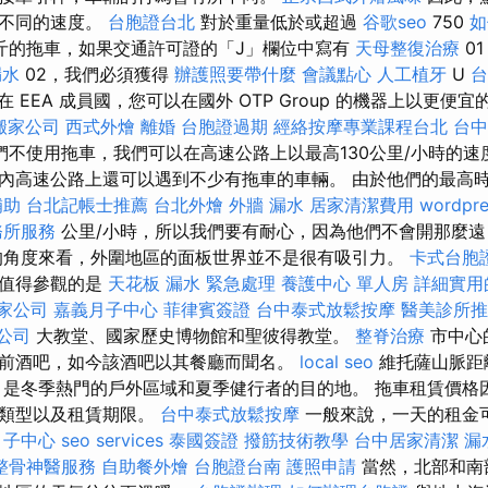
擇不同的速度。
台胞證台北
對於重量低於或超過
谷歌seo
750
如
斤的拖車，如果交通許可證的「J」欄位中寫有
天母整復治療
0
漏水
02，我們必須獲得
辦護照要帶什麼
會議點心
人工植牙
U
在 EEA 成員國，您可以在國外 OTP Group 的機器上以更便
搬家公司
西式外燴
離婚
台胞證過期
經絡按摩專業課程台北
台
們不使用拖車，我們可以在高速公路上以最高130公里/小時的速
內高速公路上還可以遇到不少有拖車的車輛。 由於他們的最高時速只
補助
台北記帳士推薦
台北外燴
外牆 漏水
居家清潔費用
wordpre
務所服務
公里/小時，所以我們要有耐心，因為他們不會開那麼遠
的角度來看，外圍地區的面板世界並不是很有吸引力。
卡式台胞
，值得參觀的是
天花板 漏水 緊急處理
養護中心 單人房
詳細實用的
家公司
嘉義月子中心
菲律賓簽證
台中泰式放鬆按摩
醫美診所推
o公司
大教堂、國家歷史博物館和聖彼得教堂。
整脊治療
市中心
前酒吧，如今該酒吧以其餐廳而聞名。
local seo
維托薩山脈距
，是冬季熱門的戶外區域和夏季健行者的目的地。 拖車租賃價格
和類型以及租賃期限。
台中泰式放鬆按摩
一般來說，一天的租金
月子中心
seo services
泰國簽證
撥筋技術教學
台中居家清潔
漏
整骨神醫服務
自助餐外燴
台胞證台南
護照申請
當然，北部和南