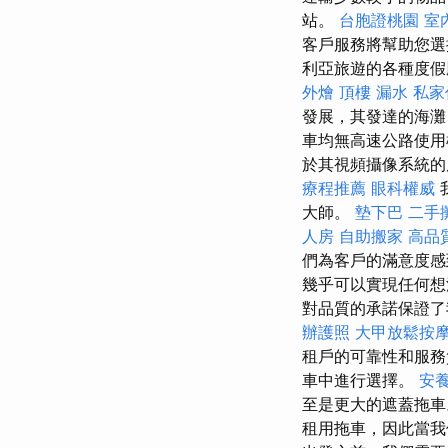
站。
台胞證桃園
室
客戶服務將幫助您
利亞旅遊的各種度
外燴
頂樓 漏水
私家
發展，其發達的海灘
車均無高速公路使用
於其視頻攝像系統的
療程推薦
眼科權威
大師。
墊下巴
二手
人房
自助搬家
高品
們為客戶的滿意度
幾乎可以實現任何
對品質的承諾保證了
辦護照
大甲放鬆按
租戶的可靠性和服
車中進行選擇。
安養
至是更大的遮蓋拖
租用拖車，因此當我