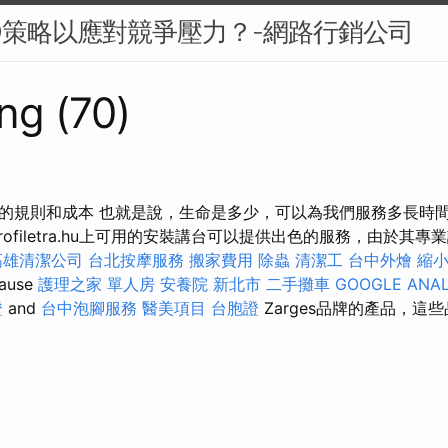
O策略以應對競爭壓力？-網路行銷公司
ng (70)
的規則和成本 也就是說，生命是多少，可以為我們服務多長時
ofiletra.hu上可用的安裝講台可以提供出色的服務，由於其
高雄清潔公司
台北按摩服務
搬家費用
除蟲
清潔工
台中外燴
縮
use
護理之家 單人房
安養院 新北市
二手攤車
GOOGLE ANAL
證
and
台中泡腳服務
醫美項目
台胞證
Zarges品牌的產品，這