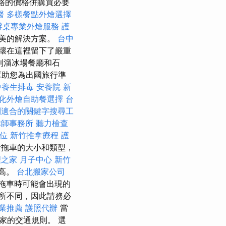
可價格的價格併購買必要
醫
多樣餐點外燴選擇
辦桌專業外燴服務
護
美的解決方案。
台中
壞在這裡留下了嚴重
到溜冰場餐廳和石
幫助您為出國旅行準
中養生排毒
安養院 新
化外燴自助餐選擇
台
到適合的關鍵字搜尋工
律師事務所
聽力檢查
位
新竹推拿療程
護
括拖車的大小和類型，
之家 月子中心
新竹
更高。
台北搬家公司
拖車時可能會出現的
所不同，因此請務必
業推薦
護照代辦
當
家的交通規則。 選