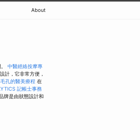
About
間。
中醫經絡按摩專
專業設計，它非常方便，
小毛孔的醫美療程
在
YTICS
記帳士事務
些品牌是由狀態設計和