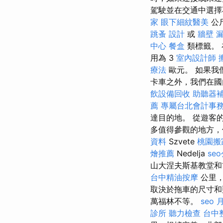
駕駛並在交通中選
家
眼下細紋醫美
公
跳蚤
設計
或
牆壁 
中心
餐盒
類標籤。 
用為 3
室內設計師
療法
歐元。 如果我
卡車之外，我們在國
飲設備回收
助聽器
薦
專屬台北會計事
達目的地。 從遊客
多值得參觀的地方
資料
Szvete
桃園搬
燴推薦
Nedelja
se
山大涅夫斯基教堂和
台中精油按摩
公里
取決於拖車的尺寸
萬福林不等。
seo
診所
聽力檢查
台中