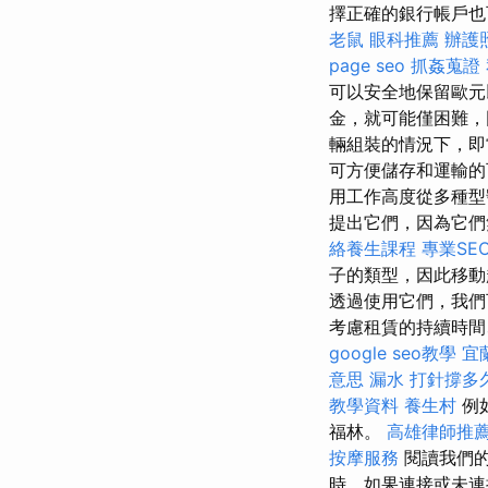
擇正確的銀行帳戶也
老鼠
眼科推薦
辦護
page seo
抓姦蒐證
可以安全地保留歐元
金，就可能僅困難，
輛組裝的情況下，即
可方便儲存和運輸的
用工作高度從多種型
提出它們，因為它們
絡養生課程
專業SE
子的類型，因此移
透過使用它們，我們
考慮租賃的持續時間
google seo教學
宜
意思
漏水 打針撐多
教學資料
養生村
例如
福林。
高雄律師推
按摩服務
閱讀我們
時，如果連接或未連