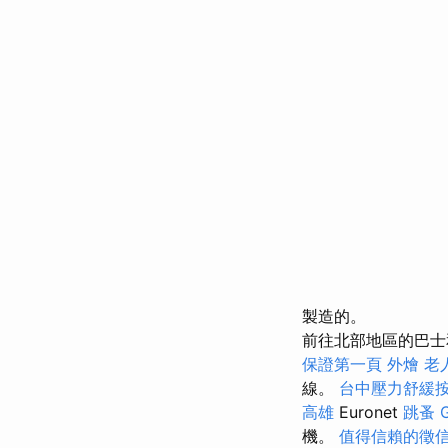
製造的。
前往北部地區的巴士
保證第一頁
外燴
老
線。
台中壓力舒緩
高雄
Euronet
跳蚤
機。
值得信賴的徵