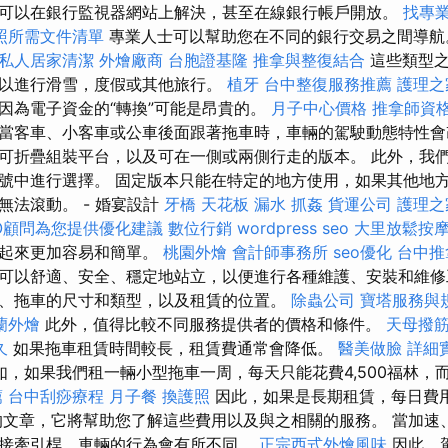
可以在銀行監視器網站上解決，甚至在線銀行帳戶開放。
找專
照所需文件清單
專業人士可以幫助您在不同的銀行交易之間導
私人居家清潔
外燴廠商
台胞證基隆
推拿與整復結合
這些類型之
以進行滑雪，度假或其他旅行。
植牙
台中整復服務推薦
護理之
因為電子資金的“轉換”可能是昂貴的。
月子中心價格
推拿師資
當客車、小客車或公車後面跟著拖車時，車輛的駕駛動態特性會
可折疊組裝平台，以及可在一側或兩側行走的版本。 此外，我
號中進行選擇。 固定版本只能在特定的地方使用，如果其他地
無法滾動。 - 婚宴設計
牙橋
天花板 漏水
抓姦
貨運公司
護理之
O顧問為您提供優化建議
數位行銷
wordpress seo
大里放鬆按
動起來更加容易和簡單。
桃園外燴
會計師事務所
seo優化
台中推
可以舒適、安全、穩定地站立，以便進行各種維護、安裝和維修
、拖車的尺寸和類型，以及租賃的位置。
除蟲公司
寶塔服務與
蘭外燴
此外，值得比較不同服務提供者的價格和條件。
天母撥
久
如果拖車租賃時間較長，租賃費通常會降低。
醫美做臉
詳細實
，如果我們租一輛小型拖車一周，每天只能花費4,500福林，而租
薦
台中刮痧療程
月子餐
換護照
因此，如果是長期租賃，每日費
的文章，它將幫助您了解這些費用以及與之相關的服務。 當加速
接牽引桿，車輛的行為會有所不同。
正宗西式外燴風味
因此，