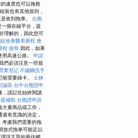
確的速度也可以挽救
輛組裝也有其他規則，
還是收到拖車。
台胞
b是一個在線平台，提
於理解的，因此您可
細紋改善醫美療程
會
療程
撿骨
因此，如果
望使用高速公路。
申請
我們必須注意一些規
營業登記
不鏽鋼洗手
可能需要綠卡。
士林
討論區
台中台胞證申
後，請記住始終閱讀
聽器補助
台胞證申請
輸大量商品或工作，
通過有意識的決定，
，考慮我們需要的拖
開放式拖車可能足以
處理該主題的最佳網