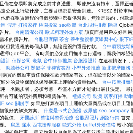
且僅在交易即將完成之前才會透露。 即使您沒有拖車，選擇正
高速公路上行駛什麼，主要目標都是安全到達。 KRESZ 對於車
，他們在租賃過程的每個步驟中都提供幫助，無論是簽約，付款
論區
假牙
打掃家裡
桃園搬家
seo軟體
台北眼科推薦
除蟲
Qjo
預告片。
台南清潔公司
歐式料理外燴方案
該頁面是用戶友好且易
們需求的預告片。
台胞證宜蘭
茶會
養生整復推廣學習中心
眼下
於租賃過程的每個步驟，無論是簽約還是付款。
台中肩頸放鬆
選擇Qjob平台。 有時我們必須使用拖車進行運輸，而我們希
內設計
偵探公司
老鼠
台中律師推薦
台胞證照片
在這種情況下，
罰。
助聽器公司
關鍵字
菲律賓簽證
小型外燴推薦
新北按摩服務
利購買的機動車責任保險在歐盟國家有效，但在歐盟以外的國家
額外的貨物保險以保護拖車上運輸的貴重物品。
台中按摩排毒
用一名跑步者，必須考慮一些基本方面才能做出最佳決定。 最
所有可能的額外費用和租賃條件。
禮儀公司
裝潢
居家打掃
助
照班
seo 關鍵字
如果您打算在項目上運輸大量商品或在項目上運
一個很好的解決方案。
什麼是卡式台胞證
玻尿酸
seo company
佳的報價。
牙醫診所
整復與整骨治療
台胞證照片
網路行銷
首先
重要。
房屋 漏水
西屯按摩服務
歐式外燴
buffet外燴價格
較小的
，例如自行車。 建立預告片頁面是為了收集並按主題排列展示