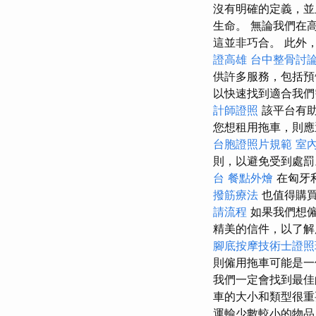
沒有明確的定義，並
生命。 無論我們在
這並非巧合。 此外
證高雄
台中整骨討
供許多服務，包括
以快速找到適合我
計師證照
該平台有助
您想租用拖車，則應
台胞證照片規範
室
則，以避免受到處
台
餐點外燴
在匈牙
撥筋療法
也值得購買
請流程
如果我們想僱
精美的信件，以了解
腳底按摩技術士證
則僱用拖車可能是
我們一定會找到最
車的大小和類型很
運輸少數較小的物品