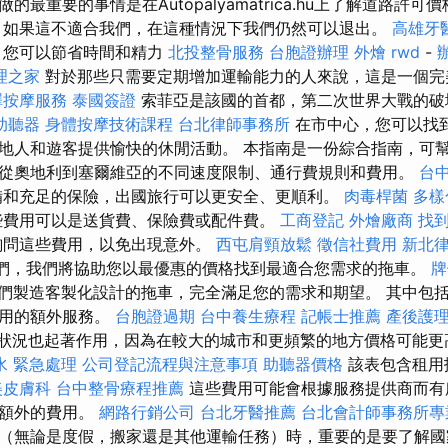
的最重要的事情是在Autopalyamatrica.hu上了解道路許
 如果這不適合我們，在這種情況下我們仍然可以退出。
高雄牙
，您可以節省時間和精力
北投整骨服務
台胞證辦理
外燴
rwd
-
理之家
對於那些只需要定期增加運輸能力的人來說，這是一個完
澤按摩服務
泰國簽證
索菲亞是該國的首都，第二次世界大戰的破
助聽器
身體按摩技術課程
台北律師事務所
在市中心，您可以找
地人和遊客提供愉快的休閒活動。 本指南是一份綜合指南，可
從奧地利到塞爾維亞的不同速度限制、通行費規則和費用。
台
備和充足的保險，出國旅行可以更安全、更順利。
肉毒桿菌
多樣
些費用可以是送貨費、保險費或配件費。
工商登記
外燴廠商
找
詢問這些費用，以免出現意外。
西屯肩頸放鬆
徵信社費用
新北
們，我們將協助您以最優惠的價格找到最適合您需求的拖車。
牌
們製造客製化設計的拖車，完全滿足您的需求和期望。 其中包
使用的額外服務。
台胞證過期
台中養生療程
記帳士推薦
產後護理
狀況也起著作用，因為在較大的城市和更頻繁的地方價格可能
水 緊急處理
公司登記流程與注意事項
助聽器價格
該表包含租用
美皮膚科
台中整骨療程推薦
這些費用可能會根據服務提供商而有
求額外的費用。
網路行銷公司
台北牙醫推薦
台北會計師事務所專
（無論是度假，搬家還是其他運輸任務）時，重要的是要了解國