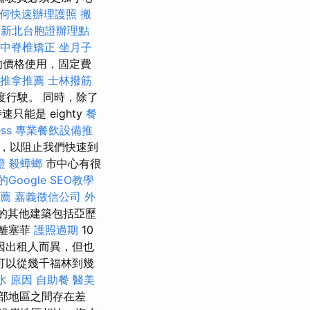
何快速辦理護照
搬
1
新北台胞證辦理點
台中脊椎矯正
坐月子
宜的價格使用，固定費
中推拿推薦
士林撥筋
度行駛。 同時，除了
能是 eighty
餐
ss
專業餐飲設備推
，以阻止我們快速到
證
殺蟑螂
市中心有很
Google SEO教學
薦
嘉義徵信公司
外
的其他建築包括亞歷
離塞菲
護照過期
10
因出租人而異，但也
可以從幾千福林到幾
水 原因
自助餐
醫美
部地區之間存在差