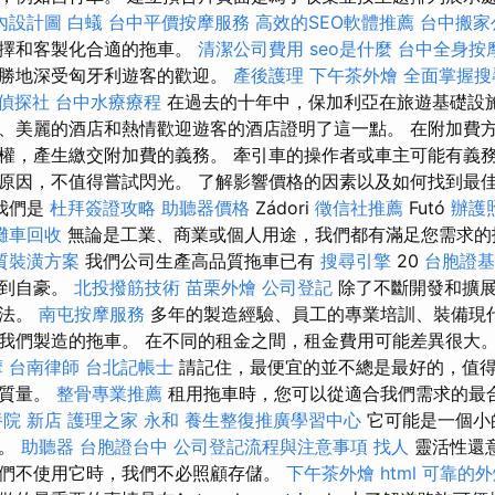
內設計圖
白蟻
台中平價按摩服務
高效的SEO軟體推薦
台中搬家
選擇和客製化合適的拖車。
清潔公司費用
seo是什麼
台中全身按
假勝地深受匈牙利遊客的歡迎。
產後護理
下午茶外燴
全面掌握搜
偵探社
台中水療療程
在過去的十年中，保加利亞在旅遊基礎設
、美麗的酒店和熱情歡迎遊客的酒店證明了這一點。 在附加費
權，產生繳交附加費的義務。 牽引車的操作者或車主可能有義務
原因，不值得嘗試閃光。 了解影響價格的因素以及如何找到最
我們是
杜拜簽證攻略
助聽器價格
Zádori
徵信社推薦
Futó
辦護
攤車回收
無論是工業、商業或個人用途，我們都有滿足您需求
質裝潢方案
我們公司生產高品質拖車已有
搜尋引擎
20
台胞證基
感到自豪。
北投撥筋技術
苗栗外燴
公司登記
除了不斷開發和擴展
想法。
南屯按摩服務
多年的製造經驗、員工的專業培訓、裝備現
我們製造的拖車。 在不同的租金之間，租金費用可能差異很大
摩
台南律師
台北記帳士
請記住，最便宜的並不總是最好的，值
務質量。
整骨專業推薦
租用拖車時，您可以從適合我們需求的最
院 新店
護理之家 永和
養生整復推廣學習中心
它可能是一個小
車。
助聽器
台胞證台中
公司登記流程與注意事項
找人
靈活性還
們不使用它時，我們不必照顧存儲。
下午茶外燴
html
可靠的外