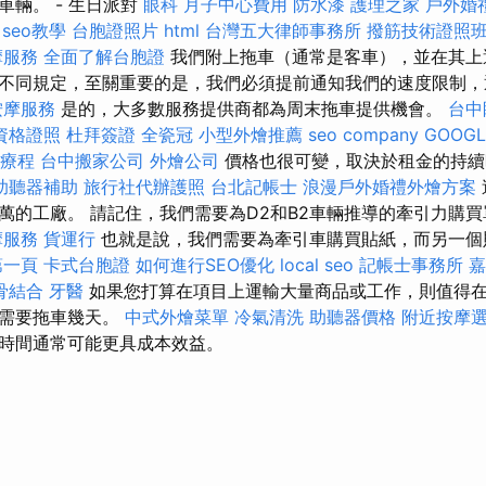
車輛。 - 生日派對
眼科
月子中心費用
防水漆
護理之家
戶外婚
e seo教學
台胞證照片
html
台灣五大律師事務所
撥筋技術證照
摩服務
全面了解台胞證
我們附上拖車（通常是客車），並在其上
不同規定，至關重要的是，我們必須提前通知我們的速度限制，
按摩服務
是的，大多數服務提供商都為周末拖車提供機會。
台中
資格證照
杜拜簽證
全瓷冠
小型外燴推薦
seo company
GOOGL
療程
台中搬家公司
外燴公司
價格也很可變，取決於租金的持續
助聽器補助
旅行社代辦護照
台北記帳士
浪漫戶外婚禮外燴方案
萬的工廠。 請記住，我們需要為D2和B2車輛推導的牽引力購
摩服務
貨運行
也就是說，我們需要為牽引車購買貼紙，而另一個
第一頁
卡式台胞證
如何進行SEO優化
local seo
記帳士事務所
嘉
骨結合
牙醫
如果您打算在項目上運輸大量商品或工作，則值得
能需要拖車幾天。
中式外燴菜單
冷氣清洗
助聽器價格
附近按摩
時間通常可能更具成本效益。