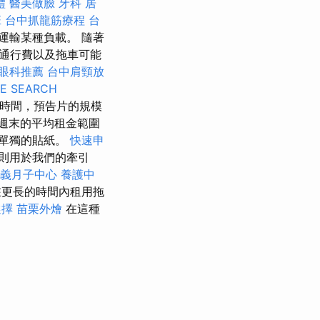
禮
醫美做臉
牙科
居
班
台中抓龍筋療程
台
運輸某種負載。 隨著
通行費以及拖車可能
眼科推薦
台中肩頸放
E SEARCH
時間，預告片的規模
週末的平均租金範圍
買單獨的貼紙。
快速申
則用於我們的牽引
義月子中心
養護中
在更長的時間內租用拖
選擇
苗栗外燴
在這種