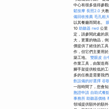
中心有很多值得參
鬆按摩
長照2.0
大教
備回收推薦
毛孔粗
以其餐廳而聞名。
10
助聽器
rwd
公里
定，請參閱此處的原
大，更重的物品，例
價提供了絕佳的工具
作，但它們主要用
築工地。
雙眼皮
台
作業工具，由製造
腳手架提供較低的工
多的任務是需要我們
飲設備的好選擇
谷歌
一段時間了，您會知
胞證申請
自助式餐
事務所
助聽器價格
領域提供額外的額