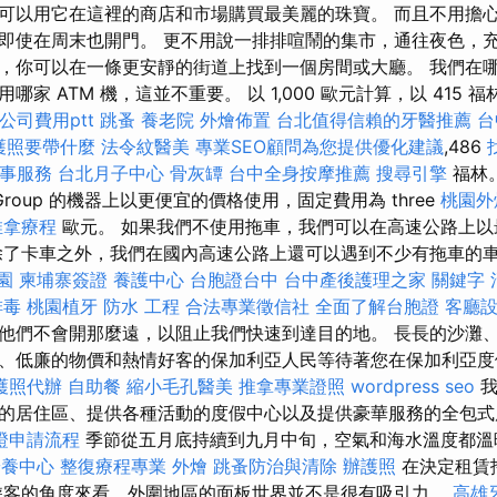
可以用它在這裡的商店和市場購買最美麗的珠寶。 而且不用擔
即使在周末也開門。 更不用說一排排喧鬧的集市，通往夜色，
，你可以在一條更安靜的街道上找到一個房間或大廳。 我們在
家 ATM 機，這並不重要。 以 1,000 歐元計算，以 415
公司費用ptt
跳蚤
養老院
外燴佈置
台北值得信賴的牙醫推薦
台
護照要帶什麼
法令紋醫美
專業SEO顧問為您提供優化建議
,486
事服務
台北月子中心
骨灰罈
台中全身按摩推薦
搜尋引擎
福林。
Group 的機器上以更便宜的價格使用，固定費用為 three
桃園外
推拿療程
歐元。 如果我們不使用拖車，我們可以在高速公路上以最
除了卡車之外，我們在國內高速公路上還可以遇到不少有拖車的車
園
柬埔寨簽證
養護中心
台胞證台中
台中產後護理之家
關鍵字
排毒
桃園植牙
防水 工程
合法專業徵信社
全面了解台胞證
客廳
他們不會開那麼遠，以阻止我們快速到達目的地。 長長的沙灘
、低廉的物價和熱情好客的保加利亞人民等待著您在保加利亞
護照代辦
自助餐
縮小毛孔醫美
推拿專業證照
wordpress seo
我
的居住區、提供各種活動的度假中心以及提供豪華服務的全包
證申請流程
季節從五月底持續到九月中旬，空氣和海水溫度都
安養中心
整復療程專業
外燴
跳蚤防治與清除
辦護照
在決定租賃
遊客的角度來看，外圍地區的面板世界並不是很有吸引力。
高雄