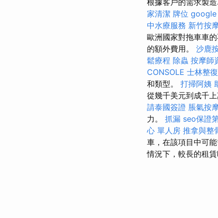
根據客戶的需求製造
家清潔
牌位
googl
中水療服務
新竹按
歐洲國家對拖車車的
的額外費用。
沙鹿
鬆療程
除蟲
按摩師
CONSOLE
士林整復
和類型。
打掃阿姨
從幾千美元到成千上
請泰國簽證
脹氣按
力。
抓漏
seo保證
心 單人房
推拿與整
車，在該項目中可
情況下，較長的租賃