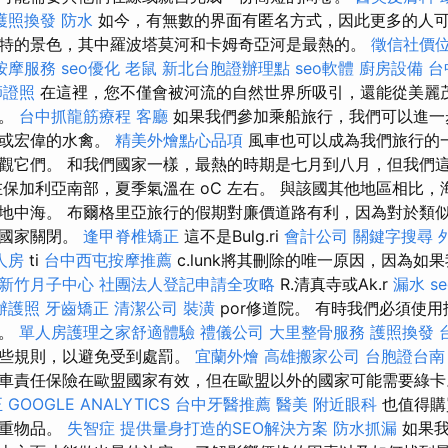
護照換發
防水
如今，有無數的界面有匿名方式，因此更多的人可
特的景色，其中羅波塔莫河和卡姆奇亞河是最熱的。
徵信社價
按摩服務
seo優化
老鼠
新北台胞證辦理點
seo軟體
廚房設備
台
師證照
在這裡，您不僅會被河流的自然世界所吸引，還能從美麗
圍。
台中抓龍筋療程
客廳
如果我們參加乘船旅行，我們可以進一
龜或宏偉的水禽。
精美外燴點心品項
風車也可以成為我們旅行的
觀它們。 和我們國家一樣，最熱的時期是七月到八月，但我們
在保加利亞南部，夏季氣溫在 oC 左右。 與該國其他地區相比
地中海。 布爾格里亞旅行的假期對廉價道路有利，因為對於類
個國家關閉。
逢甲脊椎矯正
這不是Bulg.ri
會計公司
關鍵字搜尋
人房
ti
台中西屯按摩推薦
c.lunk將其刪除的唯一原因，因為如
新竹月子中心
社團法人登記申請全攻略
R.清真寺或Ak.r
漏水
s
辦護照
牙齒矯正
清潔公司
裝潢
por修道院。 有時我們必須使
路。
單人房護理之家舒適體驗
禮儀公司
大里整骨服務
護照換發
一些規則，以避免受到處罰。
宜蘭外燴
高雄搬家公司
台胞證台南
車責任保險在歐盟國家有效，但在歐盟以外的國家可能需要綠
正
GOOGLE ANALYTICS
台中牙醫推薦
醫美
附近眼科
也值得購
貴重物品。
失智症
提供量身打造的SEO解決方案
防水抓漏
如果我