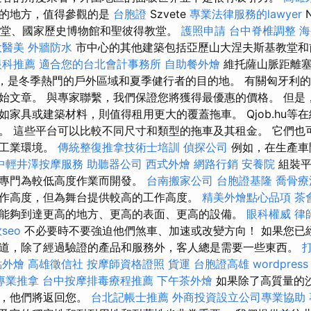
觀的地方，值得參觀的是
台胞證
Szvete
專業法律服務的lawyer
N
堂、國家歷史博物館和聖彼得教堂。
護照申請
台中脊椎調整
海
大醫美
外牆防水
市中心的其他建築包括亞歷山大涅夫斯基教堂和
眼科推薦
適合您的台北會計事務所
自助餐外燴
維托薩山脈距離
，是冬季熱門的戶外區域和夏季健行者的目的地。 有關匈牙利
始文章。 與專家聯繫，我們保證您將獲得最優惠的價格。 但是
如家具或建築材料，則值得租用更大的覆蓋拖車。 Qjob.hu等
。 這些平台可以比較不同尺寸和類型的拖車及其租金。 它們也
於工業環境。
傳統整復推拿技術士培訓
偵探公司
例如，在生產車
中輕井澤按摩服務
助聽器公司
西式外燴
網路行銷
安養院
組裝平
商專門為較低高度作業而開發。
台南搬家公司
台胞證基隆
喬骨療
作高度，但為舞台提供較高的工作高度。
精美外燴點心品項
茶
能夠到達更高的地方、更高的表面、更高的設備。
眼科權威
律
seo
不必要時不要強迫他們煞車、加速或改變方向！ 如果您已
道，除了經過驗證的產品和服務外，客人總是需要一些東西。
點外燴
高雄徵信社
按摩師資格證照
貨運
台胞證高雄
wordpress
專業推拿
台中按摩排毒療程推薦
下午茶外燴
如果除了高質量的
外，他們將返回您。
台北記帳士推薦
外商投資設立公司專業協助