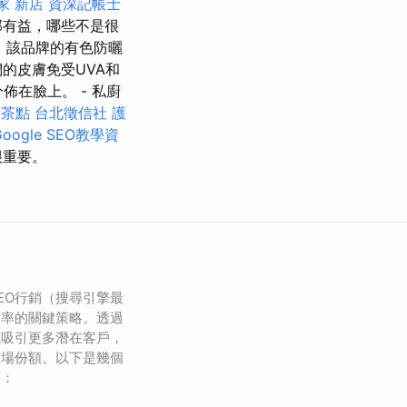
家 新店
資深記帳士
部有益，哪些不是很
 該品牌的有色防曬
的皮膚免受UVA和
在臉上。 - 私廚
燴茶點
台北徵信社
護
ogle SEO教學資
很重要。
EO行銷（搜尋引擎最
有率的關鍵策略。透過
以吸引更多潛在客戶，
市場份額。以下是幾個
略：