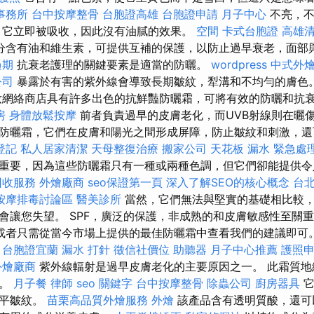
事務所
台中按摩整骨
台胞證高雄
台胞證申請
月子中心
不亮，不
 它立即被吸收，因此沒有油膩的效果。
空間
卡式台胞證
高雄
分含有油和維生素，可提供互補的保護，以防止過早衰老，面部
過期
抗衰老護理的關鍵要素是適當的防曬。
wordpress
中式外
公司
暴露於有害的紫外線會導致長期皺紋，犁溝和不均勻的膚色
網絡商店具有許多出色的抗鮮豔防曬霜，可將有效的防曬和抗
房
身體放鬆按摩
前者負責過早的皮膚老化，而UVB射線則在曬傷
防曬霜，它們在皮膚和陽光之間形成屏障，防止皺紋和刺激，還
登記
私人居家清潔
天母整復治療
搬家公司
天花板 漏水 緊急處
重要，因為這些防曬霜只有一種或兩種色調，但它們卻能提供令
回收服務
外燴廠商
seo保證第一頁
深入了解SEO的核心概念
台
按摩排毒討論區
醫美診所
當然，它們無法與堅實的基礎相比較
會讓您失望。 SPF，廣泛的保護，非成熟的和皮膚敏感性至關
或者只需從當今市場上提供的最佳防曬霜中查看我們的建議即可
台胞證宜蘭
漏水 打針
徵信社價位
助聽器
月子中心推薦
護照
外燴廠商
紫外線輻射是過早皮膚老化的主要原因之一。 此霜質地
抹。
月子餐
律師
seo 關鍵字
台中按摩整骨
除蟲公司
廚房器具
它
撫平皺紋。
苗栗高品質外燴服務
外燴
該產品含有透明質酸，還可