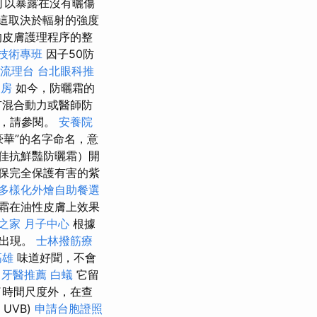
可以暴露在沒有曬傷
這取決於輻射的強度
的皮膚護理程序的整
技術專班
因子50防
流理台
台北眼科推
人房
如今，防曬霜的
有混合動力或醫師防
膚，請參閱。
安養院
“豪華”的名字命名，意
佳抗鮮豔防曬霜）開
保完全保護有害的紫
多樣化外燴自助餐選
霜在油性皮膚上效果
之家 月子中心
根據
的出現。
士林撥筋療
高雄
味道好聞，不會
摩
牙醫推薦
白蟻
它留
了時間尺度外，在查
UVB)
申請台胞證照