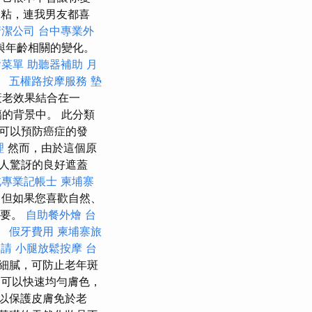
粘，連我男友都喜
清潔公司
台中專業外
與年齡相關的變化。
燴菜單
助聽器補助
月
。
五權路按摩服務
墊
衰老效果結合在一
的背景中。 此分類
可以預防癌症的發
理
然而，由於這個原
人驚訝的良好遮蓋
北專業記帳士
柬埔寨
，但如果您喜歡自然、
重要。
自助餐外燴
台
。
假牙費用
柬埔寨旅
申請
小腿放鬆按摩
台
細膩，可防止老年斑
可以快速均勻膚色，
以保護皮膚免於老