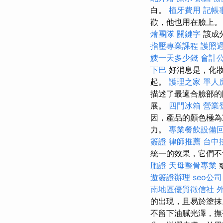
白。
植牙費用
記帳
歡，他也用在臉上。
燴團隊
關鍵字
該成
指壓專業課程
護照
嫂一天多少錢
會計
下巴
好消息是，化妝
起。
護理之家 單人
描述了最適合臉部的
展。
四門冰箱
營業
因，產品的顏色極為
力。
專業餐飲設備
簽證
律師推薦
台中
統一的效果，它們不
胞證
天母整骨專業
遊簽證辦理
seo公司
南地區優質徵信社
的出現，且易於塗
不留下油膩光澤，