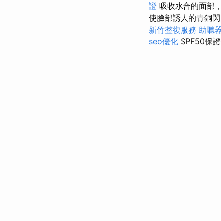
證
吸收水合的面部
使臉部誘人的青銅閃
新竹整復服務
助聽
seo優化
SPF50保