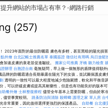
何提升網站的市場占有率？-網路行銷
ng (257)
！ 2023年面對的最佳防曬霜 膚色有多輕，甚至黑暗的陽光損
餐點外燴
台北記帳士推薦名單
泰國簽證
徵信社有用嗎
烏日放鬆
線會加速皮膚的衰老並促進皺紋。
搬家公司推薦
牙橋
聽力檢查
胞證辦理
台胞證台南
毫無疑問，早上做一個無形的盾牌值得額外
國品牌的防曬霜適合長期暴露在陽光下的女孩，並試圖保護皮膚
劃
透明的一致性可以最大程度地減少危險屍體，軟化和平衡音
分，可以舒緩皮膚或提高其耐藥性，但是也有功能良好的版本可
自助餐外燴
士林整復療程
儘管全年基本上需要防曬，但由於寒
射，儘管事實較弱。
跳蚤防治與清除
殺蟑螂
護理之家 單人房
台
光非常重要，因此值得選擇更強烈的保護產品。
自助餐
台北優