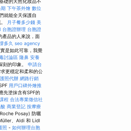
基礎的天然化妝品不
過期
下午茶外燴
數位
們就能全天保護自
花。
月子餐多少錢
美
和
台胞證辦理
台胞證
的產品的人來說，面
針撐多久
seo agency
實是如此可靠，我覺
毒討論區
隆鼻
安養
了深刻的印象。
申請台
需求更穩定和柔和的公
護照代辦
網路行銷
SPF
用戶口碑外燴推
應先塗抹含有SPF的
門課程
合法專業徵信社
尿酸
商業登記
按摩療
che Posay) 防曬
、Aldi 和 Lidl
護照
-
如何辦理台胞