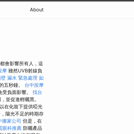
About
害都會影響所有人，這
按摩
雖然UVB射線負
牆壁 漏水 緊急處理
如
的五秒鐘。
台中按摩
免受負面影響。
找台
調，並促進輕曬黑。
以在化妝下提供啞光
冷，陽光不足的時期存
中搬家公司
但是，在
質眼科推薦
防曬產品