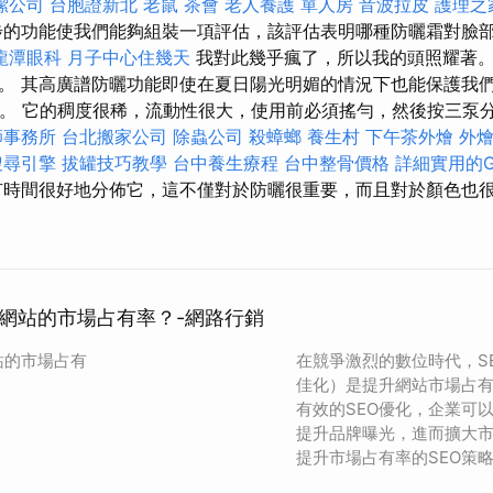
潔公司
台胞證新北
老鼠
茶會
老人養護 單人房
音波拉皮
護理之
的功能使我們能夠組裝一項評估，該評估表明哪種防曬霜對臉
龍潭眼科
月子中心住幾天
我對此幾乎瘋了，所以我的頭照耀著。
。 其高廣譜防曬功能即使在夏日陽光明媚的情況下也能保護我們
響。 它的稠度很稀，流動性很大，使用前必須搖勻，然後按三泵分佈
師事務所
台北搬家公司
除蟲公司
殺蟑螂
養生村
下午茶外燴
外
搜尋引擎
拔罐技巧教學
台中養生療程
台中整骨價格
詳細實用的Go
時間很好地分佈它，這不僅對於防曬很重要，而且對於顏色也
升網站的市場占有率？-網路行銷
站的市場占有
在競爭激烈的數位時代，S
佳化）是提升網站市場占
有效的SEO優化，企業可
提升品牌曝光，進而擴大
提升市場占有率的SEO策