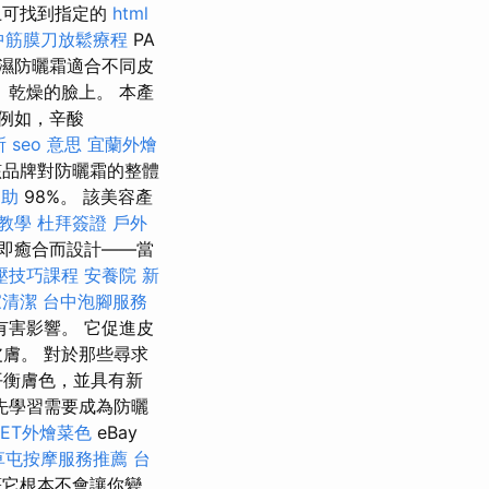
上可找到指定的
html
中筋膜刀放鬆療程
PA
濕防曬霜適合不同皮
乾燥的臉上。 本產
例如，辛酸
所
seo 意思
宜蘭外燴
品牌對防曬霜的整體
協助
98%。 該美容產
o教學
杜拜簽證
戶外
即癒合而設計——當
壓技巧課程
安養院 新
家清潔
台中泡腳服務
害影響。 它促進皮
膚。 對於那些尋求
平衡膚色，並具有新
先學習需要成為防曬
FET外燴菜色
eBay
草屯按摩服務推薦
台
著它根本不會讓你變