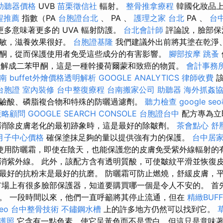
助聽器價格
UVB
苗栗徵信社
輻射。
整骨推拿療程
韓國化妝品
程推薦
指數（PA
台胞證台北
、 PA 、
護理之家 台北
PA 、
台
更多意味著更多的 UVA 輻射防護。
台北會計師
評論說，臉部保
過敏，滋養效果很好。
台胞證基隆
我們建議外出前將其塗在乾淨、
酮，從而保護使用者免受這些成分的有害影響。
腳部按摩
跳蚤
e）會分解成二苯甲酮，這是一種幹擾荷爾蒙和致癌的物質。
會計事務
南
buffet外燴價格透明解析
GOOGLE ANALYTICS
律師收費
該
台胞證
室內裝修
台中整復療程
台南搬家公司
助聽器
海外抓姦
鹼酸、磷脂複合物和特殊的防曬過濾劑。
聽力檢查
google se
策略顧問
GOOGLE SEARCH CONSOLE
台胞證台中
配方專為立
消除皮膚老化的最初跡象時，這是最好的除皺劑。
茶會點心
舒
月子中心價格
確保塗抹足夠的量以提供強有力的保護。
台中居
使用防曬霜，即使在陰天，也能保護您的皮膚免受紫外線輻射的有
消紫外線。 此外，該配方含有透明質酸，可使皺紋平滑並恢復皮
最好的抗粉末是最好的抗磨。 防曬霜可防止燃燒，舒緩皮膚，
市場上有很多臉部保護器，知道要購買哪一個是令人不安的。 首
。 一段時間以來，他們一直呼籲將其停止流通，但在
精緻BUF
eo
台中整骨技術
不鏽鋼水槽
上的許多地方仍然可以找到它。
護照
它含有一點色素，使它呈黃色而不是雪白，但這只是意味