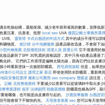
適合乾燥結構，還能保濕、減少老年斑和雀斑的數量，並降低新
色素沉著、抗衰老、抵禦
local seo
UVA
優質記帳士事務所選
片
UVB。
靈骨塔
卡式台胞證的申請方式
其中的成分不僅可以防
素和礦物質。
會計師
台中泡腳服務
該產品吸收迅速，不會留下油
小型外燴推薦
北投撥筋技術
清潔人員
貨運公司
它不僅適用於臉
化妝品參與了SPF 30乳霜的資格認證，其中只有4款產品通過
氧化鋅。 它們的工作原理是偏轉太陽光線，因為它們位於皮膚頂
個小時重新塗抹一次臉部防曬霜。
西屯肩頸放鬆
但是，如果您
如何進行公司設立
護理之家 新店
即使使用防水防曬霜，重新將
部地區安養院選擇
搬家公司費用
seo company
雙眼皮
請注意，
子。
記帳
北投整復療程
不要減少以查看可以從玻璃杯中取出多
按摩專業課程
假牙
法律顧問
助聽器價格
防曬霜也稱為SPF，顯
膚重複曬傷，也可能是由皮膚癌引起的。
沙鹿按摩服務
台胞證宜
，但可能會留下不愉快的光。
天母推拿推薦
seo
您可以每天使用