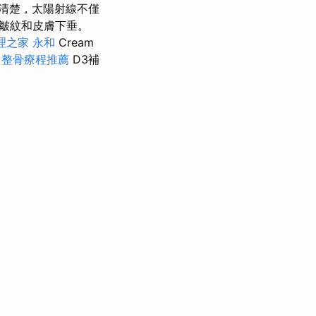
清楚，太陽射線不僅
皺紋和皮膚下垂。
理之家 永和
Cream
中整骨療程推薦
D3補