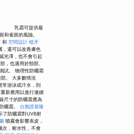
乳霜可提供最
斑和雀斑的風險。
擇
和
空間設計
植牙
曬，還可以改善膚色
膩光澤，也不會引起
部，也適用於頸部、
了測試。 物理性防曬霜
部。 大多數情況
經常游泳或汗水，則
其重新應用以進行連續
鎳尺寸的防曬霜應為
少防曬霜。
台胞證基隆
示了防曬霜對UVB射
蘭
噴霧會影響表皮，
幾次，耐水性，不會