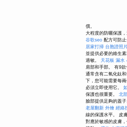
償。
大程度的防曬保護，
谷歌seo
配方可防止
居家打掃
台胞證照
並提供必要的維生
過敏。
天花板 漏水
肩部和手部。 有9款
通常含有二氧化鈦和
下，您可能需要每兩
必須立即使用它。
保護也很重要。
北
臉部提供足夠的蓋
老屋翻新
外燴
經絡
線的保護水平。 皮
對應於敏感的皮膚