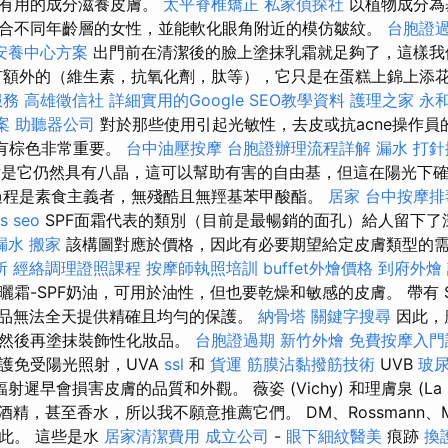
用有用的成分滋養皮膚。
太平脊椎矯正
私家偵探社
以植物成分為
合不同年齡層的女性，並能軟化眼角附近的模仿皺紋。
台胞證
安養中心方案
出門前在清潔後的臉上塗抹乳霜就足夠了，這樣我
有額外的（維​​生素，抗氧化劑，肽等），它只是在蛋糕上錦上添
服務
高雄徵信社
詳細實用的Google SEO教學資料
護理之家 永
案
助聽器公司
對於那些使用引起光敏性，去皮或抗acne操作員
沒有棕色非常重要。
台中油壓按摩
台胞證辦理流程詳解
漏水 打
是它仍然具有八晶，這可以幫助有害的自由基，但這在陽光下確
過程是素食主義者，無殘酷且無羥基苯甲酸酯。
居家
台中按摩排
s seo
SPF面霜代表的類別（目前是最暢銷的面孔）給人留下
漏水
搬家
該構圖對應於價格，因此有必要期望給定皮膚類型的
所
經絡調理證照課程
按摩師執照培訓
buffet外燴價格
到府外燴
霜-SPF奶油，可用於油性，但也要乾燥和敏感的皮膚。 帶有 
品無法全天提供精確且均勻的保護。
納骨塔
關鍵字搜尋
因此，
，然後再塗抹裝飾性化妝品。
台胞證過期
新竹外燴
免費按摩入
護免受陽光照射，UVA
ssl
和
貨運
筋膜沾黏撥筋技術
UVB
玻
射遲早會損害皮膚的品質和外觀。 薇姿 (Vichy) 和理膚泉 (La Ro
酒精，甚至香水，所以我不願意推薦它們。 DM、Rossmann、Müller
此。 這些是水
居家清潔費用
成立公司
-
眼下細紋醫美
痕跡
換