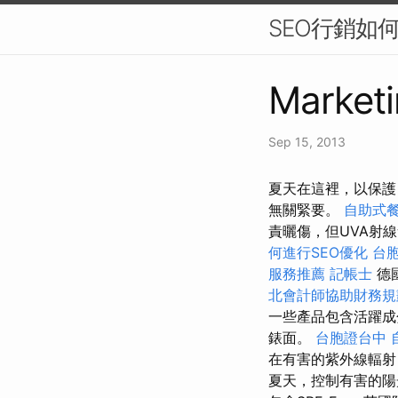
SEO行銷如
Marketi
Sep 15, 2013
夏天在這裡，以保護
無關緊要。
自助式
責曬傷，但UVA射
何進行SEO優化
台
服務推薦
記帳士
德
北會計師協助財務規
一些產品包含活躍成
錶面。
台胞證台中
在有害的紫外線輻
夏天，控制有害的陽