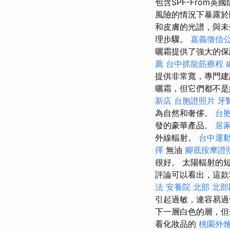
包含SPF-From英
風險的情況下暴露
和皮膚的光譜，與未
理步驟。
嘉義徵信
曬霜提供了強大的
薦
台中抓龍筋療程
提供非常寬，專門建
曬霜，但它們都不是
新店
台胞證照片
牙
為自然和奢侈。
台
發的豪華產品。
居
外線輻射。
台中運
擇
無油
腳底按摩證
很好。 太陽輻射的
評論可以看出，這款
法
安養院 北部
北部
引起過敏，連容易
下一層白色的層，但
看化妝品的
桃園外