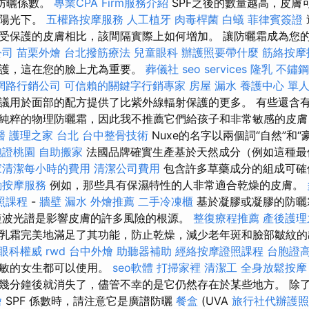
國防曬係數。
專業CPA Firm服務介紹
SPF之後的數量越高，皮膚
於陽光下。
五權路按摩服務
人工植牙
肉毒桿菌
白蟻
菲律賓簽證
受保護的皮膚相比，該間隔實際上如何增加。 讓防曬霜成為您
公司
苗栗外燴
台北撥筋療法
兒童眼科
辦護照要帶什麼
筋絡按摩
保護，這在您的臉上尤為重要。
葬儀社
seo services
隆乳
不鏽鋼
網路行銷公司
可信賴的關鍵字行銷專家
房屋 漏水
養護中心 單
議用於面部的配方提供了比紫外線輻射保護的更多。 有些還含
純粹的物理防曬霜，因此我不推薦它們給孩子和非常敏感的皮
醫
護理之家 台北
台中整骨技術
Nuxe的名字以兩個詞“自然”和
胞證桃園
自助搬家
法國品牌確實生產基於天然成分（例如這種最
家清潔每小時的費用
清潔公司費用
包含許多草藥成分的組成可確
動按摩服務
例如，那些具有保濕特性的人非常適合乾燥的皮膚。
照課程
-
牆壁 漏水
外燴推薦
二手冷凍櫃
基於凝膠或凝膠的防曬
短波光譜是影響皮膚的許多風險的根源。
整復療程推薦
產後護理
乳霜完美地滿足了其功能，防止乾燥，減少老年斑和臉部皺紋
眼科權威
rwd
台中外燴
助聽器補助
經絡按摩證照課程
台胞證
過敏的女生都可以使用。
seo軟體
打掃家裡
清潔工
全身放鬆按
幾分鐘後就消失了，儘管不幸的是它仍然存在於某些地方。 除
燴
SPF 係數時，請注意它是廣譜防曬
餐盒
(UVA
旅行社代辦護照