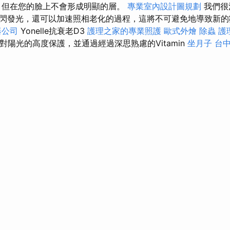
，但在您的臉上不會形成明顯的層。
專業室內設計圖規劃
我們很
閃發光，還可以加速照相老化的過程，這將不可避免地導致新的
器公司
Yonelle抗衰老D3
護理之家的專業照護
歐式外燴
除蟲
護
證對陽光的高度保護，並通過經過深思熟慮的Vitamin
坐月子
台