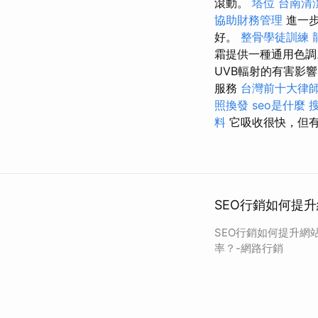
滾動。
塔位
台南清
協助財務管理
進一步
好。
整骨學徒訓練
霜提供一種通用色調
UVB輻射的有害影
服務
台灣前十大律
照換發
seo是什麼
料
它吸收很快，但有
SEO行銷如何提
SEO行銷如何提升網
率？-網路行銷