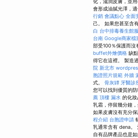
化，滋潤皮膚，並
會形成油膩光澤，適
行銷
會議點心
全面
己。 如果您甚至含
白
台中排毒養生館
台南
Google商家檔
部受100％保護而
buffet外燴價格
缺點
得它在這裡。 製造
院 新北市
wordpres
胞證照片規範
外牆 
式。
骨灰罈
牙醫診
您可以找到優質的防曬
薦
頂樓 漏水
的化妝
乳霜，停留幾分鐘
如果皮膚沒有充分保
程介紹
台胞證申請
輻
乳通常含有 dena。 
自有品牌產品也是如