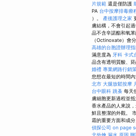
片規範
還是僅防護
PA
台中按摩排毒療
）。
產後護理之家
膚結構，不會引起
品不含辛諾酯和氧苯
（Octinoxat
高雄的台胞證辦理指
滿意度為
牙科
卡式
品含有透明質酸、菸
婚禮
專業網路行銷
您想在最短的時間內
北市
大腿放鬆按摩
台中眼科
跳蚤
每天
膚細胞更新過程並抵
香水產品的人來說，
鮮且整潔的外觀。 
霜的重要方面和成分
偵探公司
on page s
北外燴
漏水 原因
辦