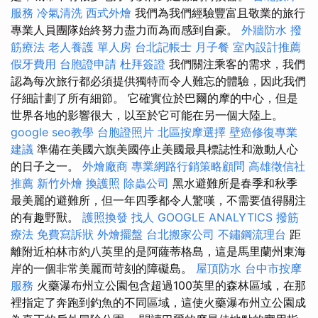
服務
冷氣清洗
西式外燴
我們為我們經驗豐富且敬業的旅行
專業人員團隊始終努力盡力而為而感到自豪。
外牆防水
撥
筋療法
老人養護 單人房
台北記帳士
月子餐
室內設計推薦
假牙費用
台胞證申請
杜拜簽證
我們關注乘客的需求，我們
認為每次旅行都必須提供獨特而令人難忘的體驗，因此我們
仔細計劃了所有細節。 它確實位於巴爾的摩的中心，但是
世界各地的影響很大，以至於它可能在另一個大陸上。
google seo教學
台胞證照片
北區按摩選擇
壁癌修復專業
建議
準備在美國六旗美國停止美國最具標誌性和激動人心
的日子之一。
外燴廠商
專業網路行銷策略顧問
高雄徵信社
推薦
新竹外燴
換護照
除蟲公司
黑水避難所是春季和秋季
最美麗的避難所，但一年四季都令人驚嘆，不需要值得關注
的有趣野獸。
護照換發
找人
GOOGLE ANALYTICS
撥筋
療法
免費寫訴狀
外燴擺盤
台北搬家公司
不鏽鋼流理台
距
離附近柏林市約八英里的是阿薩蒂格島，這是馬里蘭州東海
岸的一個非常美麗而苛刻的障礙島。
屋頂防水
台中市按摩
服務
火藥瀑布州立公園包含超過100英里的森林區域，在那
裡指定了奔跑到釣魚的不同區域，這使火藥瀑布州立公園成