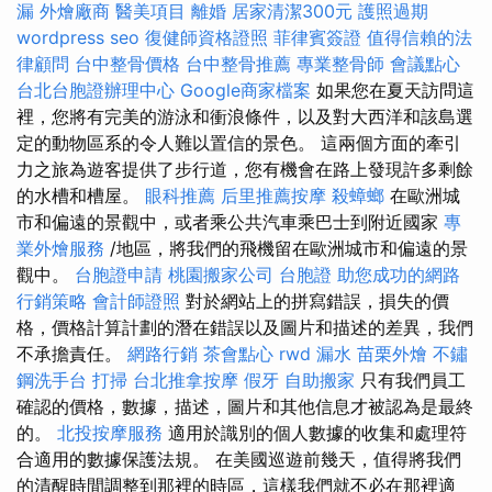
漏
外燴廠商
醫美項目
離婚
居家清潔300元
護照過期
wordpress seo
復健師資格證照
菲律賓簽證
值得信賴的法
律顧問
台中整骨價格
台中整骨推薦
專業整骨師
會議點心
台北台胞證辦理中心
Google商家檔案
如果您在夏天訪問這
裡，您將有完美的游泳和衝浪條件，以及對大西洋和該島選
定的動物區系的令人難以置信的景色。 這兩個方面的牽引
力之旅為遊客提供了步行道，您有機會在路上發現許多剩餘
的水槽和槽屋。
眼科推薦
后里推薦按摩
殺蟑螂
在歐洲城
市和偏遠的景觀中，或者乘公共汽車乘巴士到附近國家
專
業外燴服務
/地區，將我們的飛機留在歐洲城市和偏遠的景
觀中。
台胞證申請
桃園搬家公司
台胞證
助您成功的網路
行銷策略
會計師證照
對於網站上的拼寫錯誤，損失的價
格，價格計算計劃的潛在錯誤以及圖片和描述的差異，我們
不承擔責任。
網路行銷
茶會點心
rwd
漏水
苗栗外燴
不鏽
鋼洗手台
打掃
台北推拿按摩
假牙
自助搬家
只有我們員工
確認的價格，數據，描述，圖片和其他信息才被認為是最終
的。
北投按摩服務
適用於識別的個人數據的收集和處理符
合適用的數據保護法規。 在美國巡遊前幾天，值得將我們
的清醒時間調整到那裡的時區，這樣我們就不必在那裡適