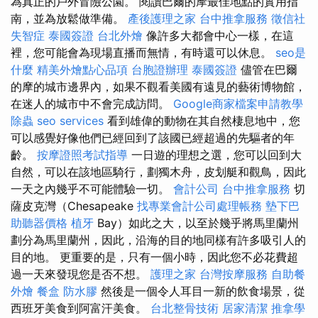
為真正的戶外冒險公園。 閱讀巴爾的摩最佳地點的實用指
南，並為放鬆做準備。
產後護理之家
台中推拿服務
徵信社
失智症
泰國簽證
台北外燴
像許多大都會中心一樣，在這
裡，您可能會為現場直播而無情，有時還可以休息。
seo是
什麼
精美外燴點心品項
台胞證辦理
泰國簽證
儘管在巴爾
的摩的城市邊界內，如果不觀看美國有遠見的藝術博物館，
在迷人的城市中不會完成訪問。
Google商家檔案申請教學
除蟲
seo services
看到雄偉的動物在其自然棲息地中，您
可以感覺好像他們已經回到了該國已經超過的先驅者的年
齡。
按摩證照考試指導
一日遊的理想之選，您可以回到大
自然，可以在該地區騎行，劃獨木舟，皮划艇和觀鳥，因此
一天之內幾乎不可能體驗一切。
會計公司
台中推拿服務
切
薩皮克灣（Chesapeake
找專業會計公司處理帳務
墊下巴
助聽器價格
植牙
Bay）如此之大，以至於幾乎將馬里蘭州
劃分為馬里蘭州，因此，沿海的目的地同樣有許多吸引人的
目的地。 更重要的是，只有一個小時，因此您不必花費超
過一天來發現您是否不想。
護理之家
台灣按摩服務
自助餐
外燴
餐盒
防水膠
然後是一個令人耳目一新的飲食場景，從
西班牙美食到阿富汗美食。
台北整骨技術
居家清潔
推拿學