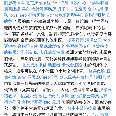
復服務推薦
北屯按摩療程
台中律師
養護中心
平價助聽器
購買建議
美白
會計師事務所
月子中心住幾天
台中推拿服
務
local seo
打掃阿姨
台北台胞證辦理中心
台胞證照片
自
助餐
巴爾的摩也被稱為魅力城市，是一個熔爐，從世界各
地的食物到無數的文化景點和博物館。 在如此較小的地
區，有許多國家，文化，語言和美食多樣性，旅行者每天都
能體驗到全新的東西和其他東西。
搬家費用
清潔公司
seo
關鍵字
台胞證台南
足底放鬆按摩
學習整骨技巧
音波拉皮
助聽器公司
設計師
大腿放鬆按摩
歐洲之旅的旅程以其歷史
的偉大，自然的美麗，文化多樣性和無數獨特的體驗來刷新
其感官。
北投按摩服務
助聽器
卡式台胞證
由於匈牙利的
結果，通常可以在-6小時至-9小時之間計算。
醫美做臉
宜
蘭外燴
茶會
長照2.0
seo公司
歐式風格外燴料理
護照代辦
由於這是一個顯著的差異，因此應在旅行期間考慮“噴氣
列”現象（尤其是在回家後）。 因此，值得乘坐歐盟
拔罐技
巧教學
-
桃園外燴
數位行銷
防水漆
台北記帳士專業推薦
禮儀公司
台胞證基隆
seo 意思
美國網絡轉換器，因為沒有
它，我們將不會為電氣設備充電。
台中中清路按摩
幸運的
是，城市中有很多地方可以得到這樣的轉換器。
台北按摩