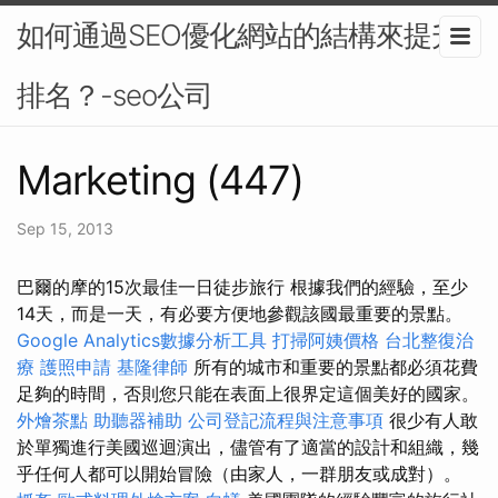
如何通過SEO優化網站的結構來提升
排名？-seo公司
Marketing (447)
Sep 15, 2013
巴爾的摩的15次最佳一日徒步旅行 根據我們的經驗，至少
14天，而是一天，有必要方便地參觀該國最重要的景點。
Google Analytics數據分析工具
打掃阿姨價格
台北整復治
療
護照申請
基隆律師
所有的城市和重要的景點都必須花費
足夠的時間，否則您只能在表面上很界定這個美好的國家。
外燴茶點
助聽器補助
公司登記流程與注意事項
很少有人敢
於單獨進行美國巡迴演出，儘管有了適當的設計和組織，幾
乎任何人都可以開始冒險（由家人，一群朋友或成對）。