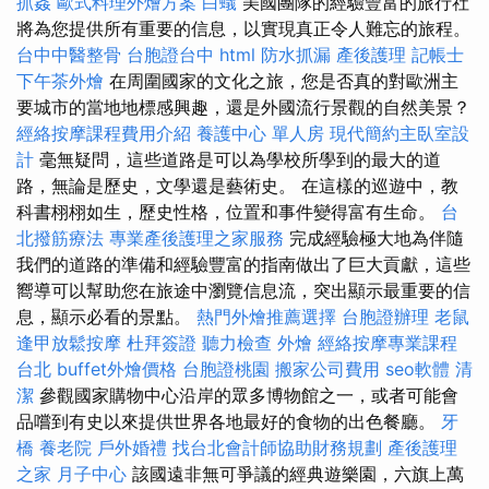
抓姦
歐式料理外燴方案
白蟻
美國團隊的經驗豐富的旅行社
將為您提供所有重要的信息，以實現真正令人難忘的旅程。
台中中醫整骨
台胞證台中
html
防水抓漏
產後護理
記帳士
下午茶外燴
在周圍國家的文化之旅，您是否真的對歐洲主
要城市的當地地標感興趣，還是外國流行景觀的自然美景？
經絡按摩課程費用介紹
養護中心 單人房
現代簡約主臥室設
計
毫無疑問，這些道路是可以為學校所學到的最大的道
路，無論是歷史，文學還是藝術史。 在這樣的巡遊中，教
科書栩栩如生，歷史性格，位置和事件變得富有生命。
台
北撥筋療法
專業產後護理之家服務
完成經驗極大地為伴隨
我們的道路的準備和經驗豐富的指南做出了巨大貢獻，這些
嚮導可以幫助您在旅途中瀏覽信息流，突出顯示最重要的信
息，顯示必看的景點。
熱門外燴推薦選擇
台胞證辦理
老鼠
逢甲放鬆按摩
杜拜簽證
聽力檢查
外燴
經絡按摩專業課程
台北
buffet外燴價格
台胞證桃園
搬家公司費用
seo軟體
清
潔
參觀國家購物中心沿岸的眾多博物館之一，或者可能會
品嚐到有史以來提供世界各地最好的食物的出色餐廳。
牙
橋
養老院
戶外婚禮
找台北會計師協助財務規劃
產後護理
之家 月子中心
該國遠非無可爭議的經典遊樂園，六旗上萬