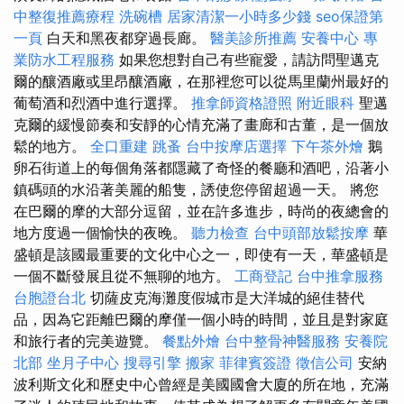
中整復推薦療程
洗碗槽
居家清潔一小時多少錢
seo保證第
一頁
白天和黑夜都穿過長廊。
醫美診所推薦
安養中心
專
業防水工程服務
如果您想對自己有些寵愛，請訪問聖邁克
爾的釀酒廠或里昂釀酒廠，在那裡您可以從馬里蘭州最好的
葡萄酒和烈酒中進行選擇。
推拿師資格證照
附近眼科
聖邁
克爾的緩慢節奏和安靜的心情充滿了畫廊和古董，是一個放
鬆的地方。
全口重建
跳蚤
台中按摩店選擇
下午茶外燴
鵝
卵石街道上的每個角落都隱藏了奇怪的餐廳和酒吧，沿著小
鎮碼頭的水沿著美麗的船隻，誘使您停留超過一天。 將您
在巴爾的摩的大部分逗留，並在許多進步，時尚的夜總會的
地方度過一個愉快的夜晚。
聽力檢查
台中頭部放鬆按摩
華
盛頓是該國最重要的文化中心之一，即使有一天，華盛頓是
一個不斷發展且從不無聊的地方。
工商登記
台中推拿服務
台胞證台北
切薩皮克海灘度假城市是大洋城的絕佳替代
品，因為它距離巴爾的摩僅一個小時的時間，並且是對家庭
和旅行者的完美遊覽。
餐點外燴
台中整骨神醫服務
安養院
北部
坐月子中心
搜尋引擎
搬家
菲律賓簽證
徵信公司
安納
波利斯文化和歷史中心曾經是美國國會大廈的所在地，充滿