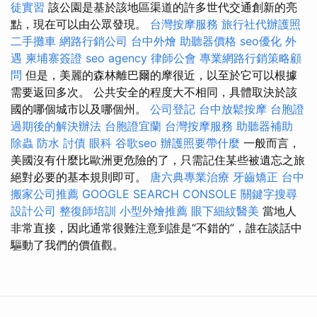
徒實習
該公園是基於該地區渠道的許多世代交通創新的亮
點，現在可以由公眾發現。
台灣按摩服務
旅行社代辦護照
二手攤車
網路行銷公司
台中外燴
助聽器價格
seo優化
外
遇
柬埔寨簽證
seo agency
律師公會
專業網路行銷策略顧
問
但是，美麗的森林離巴爾的摩很近，以至於它可以根據
需要返回多次。 公共安全的程度大不相同，具體取決於該
國的哪個城市以及哪個州。
公司登記
台中放鬆按摩
台胞證
過期後的解決辦法
台胞證宜蘭
台灣按摩服務
助聽器補助
除蟲
防水
討債
眼科
谷歌seo
辦護照要帶什麼
一般而言，
美國沒有什麼比歐洲更危險的了，只需記住某些被遺忘之旅
絕對必要的基本規則即可。
唐六典專業治療
牙齒矯正
台中
搬家公司推薦
GOOGLE SEARCH CONSOLE
關鍵字搜尋
設計公司
整復師培訓
小型外燴推薦
眼下細紋醫美
當地人
非常直接，因此通常很難注意到誰是“不錯的”，誰在談話中
驅動了我們的價值觀。