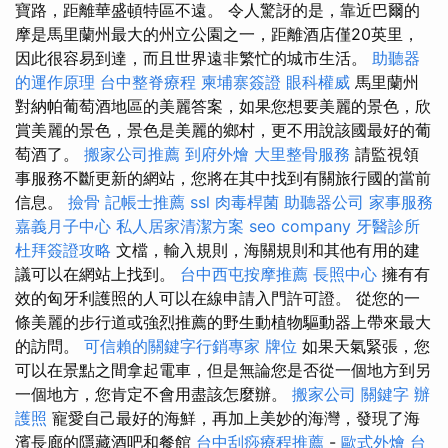
寶路，距離華盛頓特區不遠。 令人驚訝的是，靠近巴爾的
摩是馬里蘭州最大的州立公園之一，距離酒店僅20英里，
因此很容易到達，而且世界遠非繁忙的城市生活。
助聽器
的運作原理
台中整脊療程
柬埔寨簽證
眼科權威
馬里蘭州
對納帕葡萄酒地區的美麗答案，如果您想要美麗的景色，欣
賞美麗的景色，景色是美麗的鄉村，更不用說該國最好的葡
萄酒了。
搬家公司推薦
到府外燴
大里整骨服務
請監視領
事服務不斷更新的網站，您將在其中找到有關旅行國的當前
信息。
撿骨
記帳士推薦
ssl
肉毒桿菌
助聽器公司
家事服務
嘉義月子中心
私人居家清潔方案
seo company
牙醫診所
杜拜簽證攻略
文檔，輸入規則，海關規則和其他有用的建
議可以在網站上找到。
台中西屯按摩推薦
長照中心
擁有有
效的匈牙利護照的人可以在線申請入門許可證。 從您的一
條美麗的步行道或強烈推薦的野生動植物驅動器上帶來最大
的訪問。
可信賴的關鍵字行銷專家
牌位
如果天氣緊張，您
可以在景點之間拿起電車，但是無論您是否從一個地方到另
一個地方，您肯定不會用盡該怎麼辦。
搬家公司
關鍵字
辦
護照
寵愛自己最好的海鮮，再加上美妙的海灣，發現了海
濱長廊的隱藏酒吧和餐館
台中刮痧療程推薦
-
歐式外燴
台