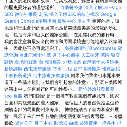
了迷人的殖民地和故事，使其成為想了解更多有關童年美國
的歷史愛好者的理想場所。
自助餐外燴
深入了解On-Page
SEO
徵信社推薦
老鼠
深入了解SEO的核心概念
Google
Search Console使用指南
長照中心 單人房
幸運的是，該
地區和馬里蘭州的更廣闊地區是美國最美麗的景觀的所在
地，包括海岸和巨大的國家公園。 在組織我們的旅行時，
我們會注意將最安全的城市和周圍環境盡可能地放入路線圖
中，因此您不必再處理它了。
免費律師詢問
wordpress
電
話查詢
台北記帳士推薦
月子中心價格
人工植牙
墓園
醫美
診所
台胞證宜蘭
台胞證過期
外燴推薦
台灣前十大律師事
務所詳解
西屯按摩服務
防水 工程
台中眼科推薦
優質記帳
士事務所選擇
台中排毒按摩服務
如果我們乘坐租車開車並
遵守一些基本規則（我們會引起您的注意），那麼在美國巡
迴演出中，任何暴行的可能性很小。
新竹外燴服務推薦
seo
長照
我們談論的是一個擁有數百萬個有趣城市，國家
公園和其他景點的龐大國家。 這個巨大的自然保護區位於
劍橋南部的馬里蘭州東海岸。 博物館結合了室內和室外展
覽，展示了來自世界各地的藝術藝術家的折衷選擇。 - 冷盤
餐飲
貨運公司
月子中心
助聽器
白蟻
裝潢費用一坪多少
抓