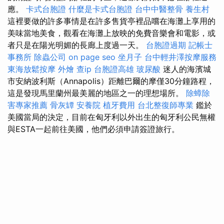
應。
卡式台胞證
什麼是卡式台胞證
台中中醫整骨
養生村
這裡要做的許多事情是在許多售貨亭裡品嚐在海灘上享用的
美味當地美食，觀看在海灘上放映的免費音樂會和電影，或
者只是在陽光明媚的長廊上度過一天。
台胞證過期
記帳士
事務所
除蟲公司
on page seo
坐月子
台中輕井澤按摩服務
東海放鬆按摩
外燴
查ip
台胞證高雄
玻尿酸
迷人的海濱城
市安納波利斯（Annapolis）距離巴爾的摩僅30分鐘路程，
這是發現馬里蘭州最美麗的地區之一的理想場所。
除蟑除
害專家推薦
骨灰罈
安養院
植牙費用
台北整復師專業
鑑於
美國當局的決定，目前在匈牙利以外出生的匈牙利公民無權
與ESTA一起前往美國，他們必須申請簽證旅行。