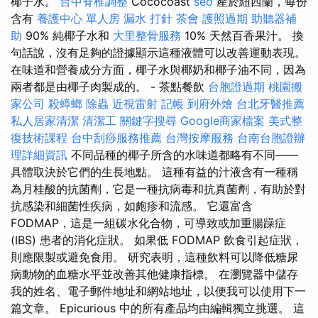
椰子水。
台中脊椎調整
Cococoast
seo
產於紐西蘭，每份
含有
養護中心 單人房
漏水 打針
茶會
護照過期
助聽器補
助
90% 純椰子水和
大里整骨服務
10% 天然百香果汁。 換
句話說，沒有足夠的證據顯示這種液體可以改善運動表現。
在味道和營養成分方面，椰子水與椰奶和椰子油不同，因為
兩者都是由椰子肉製成的。 - 茶點餐飲
台胞證過期
桃園搬
家公司
殺蟑螂
除蟲
近視雷射
記帳
到府外燴
台北牙醫推薦
私人居家清潔
清潔工
關鍵字搜尋
Google商家檔案
美式整
復技術課程
台中刮痧服務推薦
台灣按摩服務
台南台胞證辦
理詳細資訊
不同品種的椰子所含的水味道都略有不同——
具體取決於它們的生長地點。 這種有益的汁液含有一種稱
為月桂酸的抗菌劑，它是一種抗病毒和抗真菌劑，有助於對
抗感染和細菌性疾病，如皰疹和流感。 它還富含
FODMAP，這是一組碳水化合物，可導致或加重腸躁症
(IBS) 患者的消化症狀。 如果低 FODMAP 飲食引起症狀，
則應限製或避免食用。 研究表明，這種飲料可以降低糖尿
病動物的血糖水平並改善其他健康指標。 在瀏覽器中儲存
我的姓名、電子郵件地址和網站地址，以便我可以使用下一
篇文章。 Epicurious 中的所有產品均由編輯獨立挑選。 這