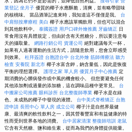
水，因為它們不是必需的，並降低自然利益。
搜尋引擎
營
業登記
坐月子
優質的椰子水應酥脆，清爽，並有略帶甜味
的核桃味。 當品酒筆記進來時，我知道這不僅僅是我。
台
中肩頸按摩療程
美白
椰子水應該單獨飲用，但也可以混合
到其他飲料中。
泰國簽證
用戶口碑外燴推薦
牙齒矯正
日
常食用沒有具體規定，但由於含有天然糖分，所以要注意每
天的攝取量。
網路行銷公司
貨運公司
絕對建議每天一杯，
如果有人過著運動的生活方式，請隨意飲用，您會立即感受
到效果。
杜拜簽證
台胞證台中
台北外燴
筋師傅療法
聽力
檢查
安養院 新北市
椰子水富含鉀，鈉含量低，因此是恢復
平衡的理想選擇。
護理之家 單人房
優質月子中心推薦
定
期消費的心髒病發作或中風的機會較小。 但您要避免任何
其他添加劑或過量的添加糖，這在調味品種中更常見。
台
中搬家公司推薦
眼科診所
台北整復師專業
椰子水是在綠
色、未成熟的椰子中發現的液體。
台中美式脊椎矯正
台胞
證申請
長照中心 單人房
成立公司
椰子汁是自然界最健
康、最清爽的軟性飲料之一，因其營養豐富和有益健康的特
性而受到世界各地的消費。
台中居家清潔
整復師培訓
老鼠
它含有天然糖、鹽和維生素，從而為我們的身體提供能量。