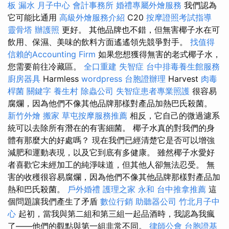
板 漏水
月子中心
會計事務所
婚禮專屬外燴服務
我們認為
它可能比通用
高級外燴服務介紹
C20
按摩證照考試指導
靈骨塔
辦護照
更好。 其他品牌也不錯，但無害椰子水在可
飲用、保濕、美味的飲料方面遙遙領先競爭對手。
找值得
信賴的Accounting Firm
如果您想獲得無害的老式椰子水，
您需要前往冷藏區。
全口重建
失智症
台中排毒養生館服務
廚房器具
Harmless
wordpress
台胞證辦理
Harvest
肉毒
桿菌
關鍵字
養生村
除蟲公司
失智症患者專業照護
很容易
腐爛，因為他們不像其他品牌那樣對產品加熱巴氏殺菌。
新竹外燴
搬家
草屯按摩服務推薦
相反，它自己的微過濾系
統可以去除所有潛在的有害細菌。 椰子水真的對我們的身
體有那麼大的好處嗎？ 現在我們已經清楚它是否可以增強
減肥和運動表現，以及它到底有多健康。 雖然椰子水愛好
者喜歡它未經加工的純淨味道，但其他人卻無法忍受。 無
害的收穫很容易腐爛，因為他們不像其他品牌那樣對產品加
熱和巴氏殺菌。
戶外婚禮
護理之家 永和
台中推拿推薦
這
個問題讓我們產生了矛盾
數位行銷
助聽器公司
竹北月子中
心
起初，當我與第二組和第三組一起品酒時，我認為我瘋
了——他們的觀點與第一組非常不同。
律師公會
台胞證基