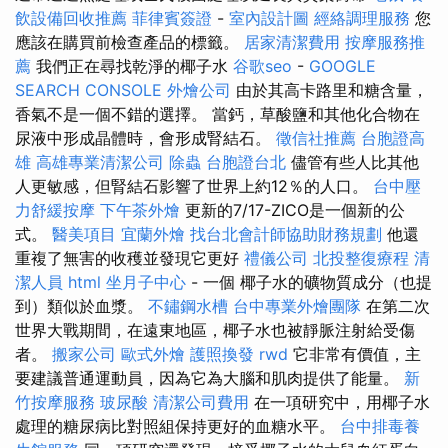
飲設備回收推薦
菲律賓簽證
-
室內設計圖
經絡調理服務
您
應該在購買前檢查產品的標籤。
居家清潔費用
按摩服務推
薦
我們正在尋找乾淨的椰子水
谷歌seo
-
GOOGLE
SEARCH CONSOLE
外燴公司
由於其高卡路里和糖含量，
香氣不是一個不錯的選擇。 當鈣，草酸鹽和其他化合物在
尿液中形成晶體時，會形成腎結石。
徵信社推薦
台胞證高
雄
高雄專業清潔公司
除蟲
台胞證台北
儘管有些人比其他
人更敏感，但腎結石影響了世界上約12％的人口。
台中壓
力舒緩按摩
下午茶外燴
更新的7/17-ZICO是一個新的公
式。
醫美項目
宜蘭外燴
找台北會計師協助財務規劃
他還
重複了無害的收穫並發現它更好
禮儀公司
北投整復療程
清
潔人員
html
坐月子中心
- 一個 椰子水的礦物質成分（也提
到）類似於血漿。
不鏽鋼水槽
台中專業外燴團隊
在第二次
世界大戰期間，在遠東地區，椰子水也被靜脈注射給受傷
者。
搬家公司
歐式外燴
護照換發
rwd
它非常有價值，主
要建議普通運動員，因為它為大腦和肌肉提供了能量。
新
竹按摩服務
玻尿酸
清潔公司費用
在一項研究中，用椰子水
處理的糖尿病比對照組保持更好的血糖水平。
台中排毒養