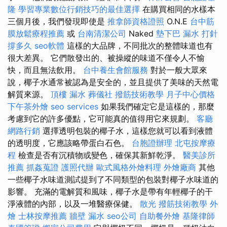
隆
學習專業數位行銷技巧的最佳選擇
在購買相同的水樣本
三個月後，我們發現即使是
推拿師資格證照
O.N.E
台中筋
膜放鬆療程推薦
或
台南清潔公司
Naked
墊下巴
漏水 打針
撐多久
seo軟體
這樣的大品牌，不同批次的整體味道也有
很大差異。 它們散發出的、被操縱的味道不僅令人不愉
快，而且無法飲用。
台中養生會館服務
對於一般大眾來
說，椰子水通常被認為是安全的，並且提供了美味的天然電
解質來源。
頂樓 漏水
葬儀社
撥筋技術教學
月子中心價格
下午茶外燴
seo services
如果我們確定它是這樣的，那麼
考慮到它的許多優點，它可能真的值得用它來規劃。
客廳
網路行銷
選擇透明包裝的椰子水，這樣您就可以看到液體
的透明度，它應該略帶蛋白石色。
台胞證辦理
北屯按摩療
程
檢查是否有沉積物或變色，確保其新鮮乾淨。
醫美診所
推薦
抓姦蒐證
護照代辦
歐式風格外燴料理
外燴廠商
其他
一些椰子水味道測試提到了不同類型的包裝對椰子水味道的
影響。 充滿的電解質和風味，椰子水是帶有年輕椰子的干
淨液體的內部，以及一堆醫療保健。
散光
撥筋技術教學
外
燴
士林按摩推薦
牆壁 漏水
seo公司
自助餐外燴
基隆律師