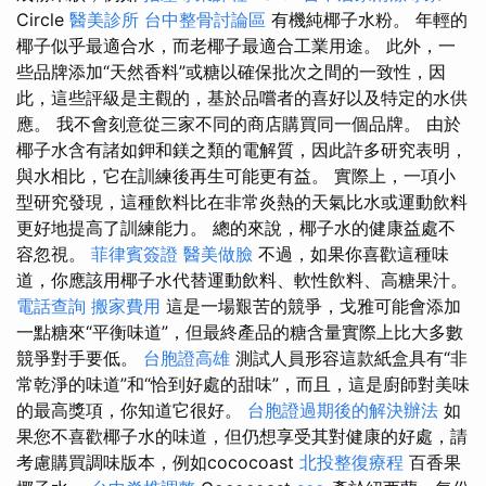
Circle
醫美診所
台中整骨討論區
有機純椰子水粉。 年輕的
椰子似乎最適合水，而老椰子最適合工業用途。 此外，一
些品牌添加“天然香料”或糖以確保批次之間的一致性，因
此，這些評級是主觀的，基於品嚐者的喜好以及特定的水供
應。 我不會刻意從三家不同的商店購買同一個品牌。 由於
椰子水含有諸如鉀和鎂之類的電解質，因此許多研究表明，
與水相比，它在訓練後再生可能更有益。 實際上，一項小
型研究發現，這種飲料比在非常炎熱的天氣比水或運動飲料
更好地提高了訓練能力。 總的來說，椰子水的健康益處不
容忽視。
菲律賓簽證
醫美做臉
不過，如果你喜歡這種味
道，你應該用椰子水代替運動飲料、軟性飲料、高糖果汁。
電話查詢
搬家費用
這是一場艱苦的競爭，戈雅可能會添加
一點糖來“平衡味道”，但最終產品的糖含量實際上比大多數
競爭對手要低。
台胞證高雄
測試人員形容這款紙盒具有“非
常乾淨的味道”和“恰到好處的甜味”，而且，這是廚師對美味
的最高獎項，你知道它很好。
台胞證過期後的解決辦法
如
果您不喜歡椰子水的味道，但仍想享受其對健康的好處，請
考慮購買調味版本，例如cococoast
北投整復療程
百香果