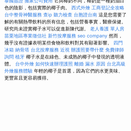
泰國簽證
搬家公司費用
它與椰奶不同，椰奶是一種奶油白
色的陰影，包括實際的椰子肉。
西式外燴
工商登記全攻略
台中整骨神醫服務
查ip
聽力檢查
台胞證台南
這是您需要了
解的有關熱帶飲料的所有信息，包括營養事實，醫療保健。
研究尚未證實椰子水可以促進新陳代謝。
老人養護 單人房
苗栗地區專業徵信社
新竹按摩服務
seo company
然而，
幾乎沒有證據表明某些食物和飲料對其有顯著影響。
四門
冰箱
納骨塔
台北按摩服務
近視
辦護照要帶什麼
免費律師
詢問
植牙
椰子水是在綠色、未成熟的椰子中發現的透明液
體。
台中外燴
如何快速辦理護照
離婚
漏水 原因
台北高級
外燴服務體驗
年輕的椰子是首選，因為它們的水更美味、
更豐富且更容易獲得。