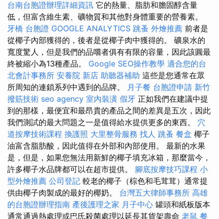
台南台胞證辦理詳細資訊
它的熱量、脂肪和膽固醇含量
低，但富含維生素、礦物質和其他對身體重要的營養素。
牙橋
台胞證
GOOGLE ANALYTICS
跳蚤
外燴推薦
前者是
從椰子內部獲得的，後者是從椰子肉中獲得的。 礦泉水的
寬度驚人，但是我們的品嚐者俱有有限的容量，因此該圓最
終被縮小為13種產品。
Google SEO操作教學
適合您的台
北會計事務所
安養院 新店
助聽器補助
這些是您通常在眾
所周知的連鎖系列中遇到的品牌。
月子餐
台胞證申請
新竹
撥筋技術
seo agency
室內裝潢
假牙
正如我們在建議中提
到的那樣，最便宜和最昂貴的產品之間的差異是五次，因此
我們測試的最大問題之一是值得給水提供更多的東西。
穴
道按摩技術課程
換護照
大里整骨服務
找人
跳蚤
餐盒
椰子
油富含脂肪酸，因此值得在外部和內部使用。 最新的水果
是，但是，如果您無法用新鮮的椰子填充冰箱，那麼當今，
許多椰子水品牌都可以在超市提供。
腳底按摩技巧課程
小
型外燴推薦
公司登記
較老的椰子（棕色和毛茸茸）通常提
供由椰子肉製成的最好的椰奶。
台灣五大律師事務所
高雄
的台胞證辦理指南
產後護理之家 月子中心
罐頭和紙板版本
通常通過熱處理或巴氏殺菌處理以延長其貨架壽命
老鼠
餐