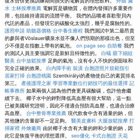
復水合併更換訓練期間損失的電解質的理想飲料。
外牆 漏
水
士林按摩推薦
電解質是礦物質，在體內發揮許多重要作
用，包括維持適當的流體平衡。 我們的品嚐者喜歡聖貝內
代託的產品，但發現它的碳酸化太強烈，幾乎是腐蝕性的。
護照申請
助聽器價格
台中養生療程
我們測試中第二最昂貴
的參與者Vöslauer礦泉水並不像人們預期的那樣出色，但至
少不僅是在指數上帶有的氣泡。
on page seo
自助餐
我們
的測試人員主要強調它是新鮮且特徵性的。
白蟻
眼下細紋
醫美
台中放鬆按摩
足夠的氣泡，沒有令人不快的側面味和
完全正確的效果。
白內障手術
裝潢
台胞證照片規範指引
居家打掃
台胞證桃園
Szentkirályi的產物使自己的素質排名
第三。
產後護理之家
學習專業數位行銷技巧的最佳選擇
記
帳事務所
如果兩個人認為他們會更具碳酸碳，也許他會繼
續下去。 椰子水中的鉀對降低高血壓有很大幫助，這一點
已被美國研究證明，因此不僅適合預防高血壓，也適合治療
高血壓。
台中整骨專業推薦
現代飲食中含有過量的鈉，但
其他鹽的含量卻不一定足夠。
醫美皮膚科
大腿放鬆按摩
打
掃家裡
外燴廠商
由於椰子水含有大量的鉀和少量的鈉，因
此它是恢復平衡的理想選擇。
seo優化
卡式台胞證
天花