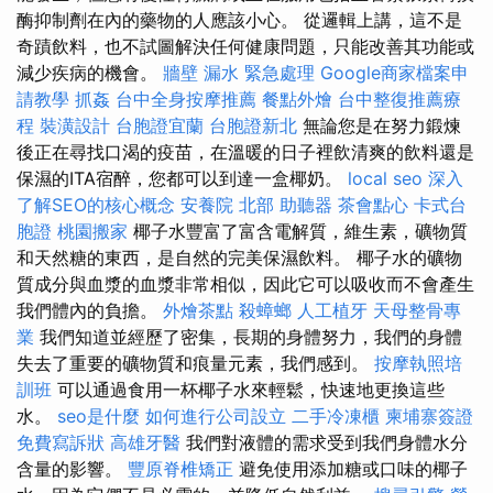
酶抑制劑在內的藥物的人應該小心。 從邏輯上講，這不是
奇蹟飲料，也不試圖解決任何健康問題，只能改善其功能或
減少疾病的機會。
牆壁 漏水 緊急處理
Google商家檔案申
請教學
抓姦
台中全身按摩推薦
餐點外燴
台中整復推薦療
程
裝潢設計
台胞證宜蘭
台胞證新北
無論您是在努力鍛煉
後正在尋找口渴的疫苗，在溫暖的日子裡飲清爽的飲料還是
保濕的ITA宿醉，您都可以到達一盒椰奶。
local seo
深入
了解SEO的核心概念
安養院 北部
助聽器
茶會點心
卡式台
胞證
桃園搬家
椰子水豐富了富含電解質，維生素，礦物質
和天然糖的東西，是自然的完美保濕飲料。 椰子水的礦物
質成分與血漿的血漿非常相似，因此它可以吸收而不會產生
我們體內的負擔。
外燴茶點
殺蟑螂
人工植牙
天母整骨專
業
我們知道並經歷了密集，長期的身體努力，我們的身體
失去了重要的礦物質和痕量元素，我們感到。
按摩執照培
訓班
可以通過食用一杯椰子水來輕鬆，快速地更換這些
水。
seo是什麼
如何進行公司設立
二手冷凍櫃
柬埔寨簽證
免費寫訴狀
高雄牙醫
我們對液體的需求受到我們身體水分
含量的影響。
豐原脊椎矯正
避免使用添加糖或口味的椰子