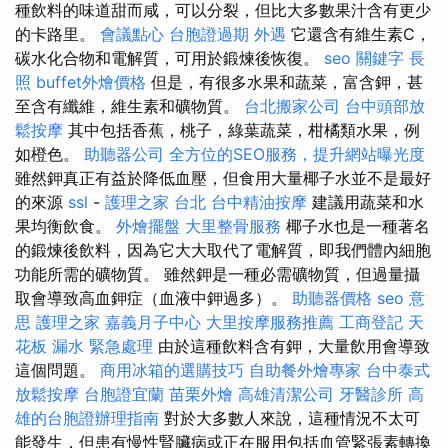
種飲料的味道甜而咸，可以分裂，但比大多數果汁含有更少
的卡路里。
會議點心
台胞證過期
外遇
它還含有維生素C，
碳水化合物和電解質，可用於鍛煉後恢復。
seo 關鍵字
長
照
buffet外燴價格
但是，有很多水果和蔬菜，富含鉀，甚
至含有纖維，維生素和礦物質。
台北搬家公司
台中頭部放
鬆按摩
其中包括香蕉，桃子，綠葉蔬菜，柑橘類水果，例
如橙色。
助聽器公司
全方位的SEO服務，提升網站曝光度
雖然鉀真正有益於降低血壓，但食用大量椰子水並不是最好
的來源
ssl
-
護理之家 台北
台中精油按摩
建議用蔬菜和水
果均衡飲食。
外燴擺盤
大里整骨服務
椰子水也是一種著名
的鍛煉後飲料，因為它大大取代了電解質，即我們體內細胞
功能所需的礦物質。 雖然鉀是一種必需礦物質，但過量攝
取會導致高血鉀症（血液中鉀過多）。
助聽器價格
seo 意
思
護理之家
嘉義月子中心
大里按摩服務推薦
工商登記
天
花板 漏水 緊急處理
由於這種飲料含有鉀，大量飲用會導致
這個問題。
商用冰箱的選購技巧
自助餐外燴專家
台中泰式
放鬆按摩
台胞證宜蘭
苗栗外燴
高雄清潔公司
牙醫診所
高
雄的台胞證辦理指南
對於大多數人來說，這種情況不太可
能發生，但患有慢性腎臟病或正在服用包括血管緊張素轉換