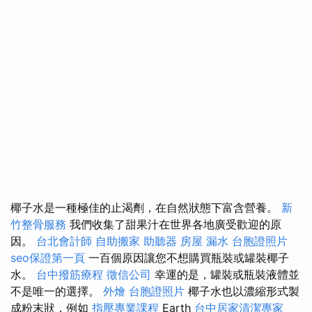
椰子水是一種極佳的止渴劑，在自然狀態下富含營養。
新
竹整骨服務
我們收集了甜果汁在世界各地廣受歡迎的原
因。
台北會計師
自助搬家
助聽器
房屋 漏水
台胞證照片
seo保證第一頁
一百個原因讓您不想購買瓶裝或罐裝椰子
水。
台中撥筋療程
徵信公司
幸運的是，罐裝或瓶裝液體並
不是唯一的選擇。
外燴
台胞證照片
椰子水也以濃縮形式製
成粉末狀，例如
指壓專業課程
Earth
台中居家清潔專家