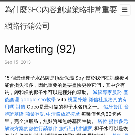
為什麼SEO內容創建策略非常重要？-
網路行銷公司
Marketing (92)
Sep 15, 2013
15 個最佳椰子水品牌是頂級保濕 Spy 鑑於我們在訓練後可
能會損失很多，因此重要的是要盡快更換它們，其中含有
鈉，鉀和鎂的椰子水可以是極好的幫助。
滅鼠專家服務
產
後護理
google seo教學
Vita
桃園外燴
徵信社服務真的有
用嗎
討債
Coco是最可靠的椰子水名稱之一。
假牙費用
台
胞證基隆
商業登記
中清路放鬆按摩
每種僅包含60卡路
里，完全無脂肪，無麩質和無轉基因生物。
塔位
提供多元
解決方案的數位行銷夥伴
旅行社代辦護照
椰子水可以是恢