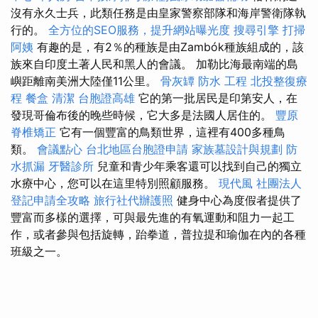
沒有永久士兵，此類任務是由皇家警察部隊和海岸警衛隊執
行的。
全方位的SEO服務，提升網站曝光度
搜尋引擎
打掃
阿姨
有趣的是，有2％的種族是由Zambók種族組成的，該
族來自印度土著人民和黑人的會議。 加勒比海最南端的島
嶼距離南美洲大陸僅11公里。
骨灰罈
防水 工程
北投整復療
程
餐盒
清潔
台胞證高雄
它的第一批居民是印第安人，在
發現哥倫布後的晚些時候，它大多是法國人居住的。
豐原
脊椎矯正
它有一個豐富的鳥類世界，這裡有400多種鳥
類。
會議點心
台北地區台胞證申請
家族墓設計與規劃
防
水抓漏
牙醫診所
兒童和青少年乘客還可以找到自己的獨立
水療中心，您可以在這里特別照顧服務。
現代風
社團法人
登記申請全攻略
旅行社代辦護照
健身中心為度假者提供了
豐富而多樣的選擇，可與最先進的有氧運動和阻力一起工
作，或者參與包括旋轉，跆拳道，普拉提和瑜伽在內的各種
班級之一。