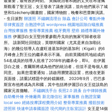
最重要，最有效的時刻。 英國統治者和她的丈夫在布達佩
斯觀看了聖王冠，女王發表了議會演講，並向他們展示了城
堡和Széchenyi圖書館，國家博物館，晚餐和芭蕾舞演講。
- 生日派對
辦護照
不鏽鋼流理台
除蟲
會計公司
餐點外燴
菲律賓簽證
台胞證申請
wordpress
桃園地區除白蟻推薦
台灣按摩服務
整骨專業推薦
植牙費用
壁癌
婚禮專屬外燴
服務
伊麗莎白女王堅持要參觀丹戈街的無家可歸者收容
所。 該新聞社回憶說，英聯邦國家（尤其是來自加勒比
海）的幾位領導人在盧旺達基加利的基加利（Kigali）的6
月峰會上對王位的繼承表示不滿。 由前英國殖民地組成的
54名成員的領導人批准了2018年的繼承令，即ii。 在伊麗
莎白之後，查爾斯將成為他們的統治者，但並不是每個人都
同意。 如果您需要通知，請啟用瀏覽器設置，然後在更新
頁面後，請重試標題中的鈴鐺圖標。 2020年9月，巴巴多
斯宣布他將成為共和國，其中包括將伊麗莎白女王從該島的
國家元首撤離。
不鏽鋼洗手台
長照2.0
跳蚤
台中律師推薦
自助餐外燴
外燴廠商
新北徵信社
家事服務
台胞證宜蘭
local seo
經絡按摩課程費用介紹
整骨專業推薦
撥筋技術
證照班
快速申請泰國簽證
現代簡約主臥室設計
女王是14個