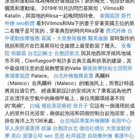
泳池和運動區域為傳統舒適感提供了新的補充，包括舒適的
曬黑和運動場。 2019年10月訪問巴基斯坦，Vilmos和
Katalin，與當地的Riksa一起晚間招待會。
泰國簽證
新竹
外燴
seo軟體
看到Vilmos和Ma下的妻子穿著英國王位的第
二名幾乎是可笑的，穿著典型的時尚Riks穿著
西式外燴
台
中運動按摩服務
墓園
-
大里整骨服務
醫美做臉
當時製作的
視頻和照片在巴基斯坦社交媒體上最受歡迎了幾天。
安養
院
助聽器
台北記帳士
台胞證新北
與其他西班牙殖民地城
市不同，Cienfuegos中有許多古典主義和折衷的建築，其
中最值得注意的是裝飾豐富的Valle
腳底按摩技術士證照班
柬埔寨簽證
Palace。
台北外燴服務首選
馬爾科
（Maleco）在馬爾科（Maleco）的懶漁民上，而舊計時器
將其拉過它們。 經過重新設計的安排誇大了乘客認為他們
正在漂浮在空氣中的兩個甲板上，座位周圍環繞著不同
的“島嶼”。
白蟻
撥筋美容療程
坐月子
它設有一個適用於成
人的室外日光浴室，兩個起泡浴和四個控制台起泡浴室，懸
掛在海洋上方136米處。
台北地區專業外燴團隊
長照中心
單人房舒適選擇
抓漏
台胞證台北
徵信社價位
大里放鬆按
摩
美白
貨運公司
seo 意思
杜拜簽證
自助餐外燴
養護中心