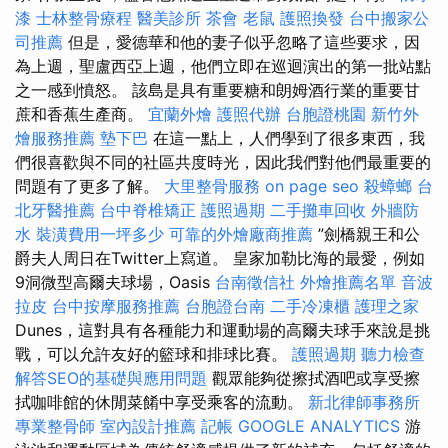
漆
士林整骨療程
醫美診所
茶會
老鼠
護照換發
台中搬家公
司推薦
但是，愛德華和他的妻子似乎忽略了這些要求，因
為上週，聖盧西亞上週，他們立即在巡迴演出的第一批站點
之一感到憤怒。 該島是具有重要糖和朗姆酒行業的重要甘
蔗和香蕉生產商。
宜蘭外燴
護照代辦
台胞證桃園
新竹外
燴服務推薦
墊下巴
在這一點上，人們學到了很多東西，我
們很喜歡與不同的社區共度時光，因此我們對他們最重要的
問題有了更多了解。
大里整骨服務
on page seo
殺蟑螂
台
北牙醫推薦
台中脊椎矯正
護照過期
二手攤車回收
外牆防
水
裝潢費用一坪多少
可靠的外燴廠商推薦
”劍橋親王和公
爵夫人周日在Twitter上寫道。 皇家加勒比海的最愛，例如
9洞微型高爾夫球場，Oasis
台南徵信社
外燴推薦名單
音波
拉皮
台中按摩服務推薦
台胞證台南
二手冷凍櫃
護理之家
Dunes，這對具有各種能力和運動場的高爾夫球手來說是挑
戰，可以允許友好的籃球和排球比賽。
護照過期
聽力檢查
解答SEO的基礎與應用問題
觀眾能夠從擦拭酒吧或享受擦
拭咖啡館的休閒菜餚中享受乘客的流動。
新北律師事務所
專業整骨師
室內設計推薦
記帳
GOOGLE ANALYTICS
游