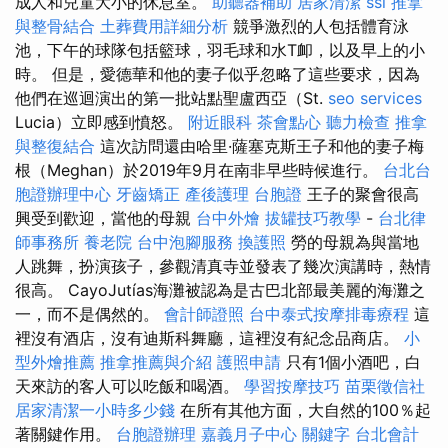
成人和兒童大小的休息室。
助聽器補助
居家清潔
ssl
推拿
與整骨結合
土葬費用詳細分析
競爭激烈的人包括體育泳
池，下午的球隊包括籃球，羽毛球和水T卹，以及早上的小
時。 但是，愛德華和他的妻子似乎忽略了這些要求，因為
他們在巡迴演出的第一批站點聖盧西亞（St.
seo services
Lucia）立即感到憤怒。
附近眼科
茶會點心
聽力檢查
推拿
與整復結合
這次訪問還由哈里·薩塞克斯王子和他的妻子梅
根（Meghan）於2019年9月在南非早些時候進行。
台北台
胞證辦理中心
牙齒矯正
產後護理
台胞證
王子的聚會很高
興受到歡迎，當他的母親
台中外燴
拔罐技巧教學
-
台北律
師事務所
養老院
台中泡腳服務
換護照
勞的母親為與當地
人跳舞，扮演孩子，參觀清真寺並發表了幾次演講時，熱情
很高。 CayoJutías海灘被認為是古巴北部最美麗的海灘之
一，而不是偶然的。
會計師證照
台中泰式按摩排毒療程
這
裡沒有酒店，沒有迪斯科舞廳，這裡沒有紀念品商店。
小
型外燴推薦
推拿推薦與介紹
護照申請
只有1個小酒吧，白
天來訪的客人可以吃飯和喝酒。
學習按摩技巧
苗栗徵信社
居家清潔一小時多少錢
在所有其他方面，大自然的100％起
著關鍵作用。
台胞證辦理
嘉義月子中心
關鍵字
台北會計