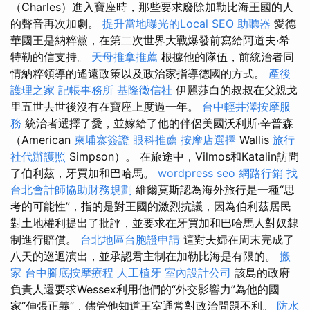
（Charles）進入寶座時，那些要求廢除加勒比海王國的人
的聲音再次加劇。
提升當地曝光的Local SEO
助聽器
愛德
華國王是納粹黨，在第二次世界大戰爆發前寫給阿道夫·希
特勒的信支持。
天母推拿推薦
根據他的隊伍，前統治者同
情納粹領導的遙遠政策以及政治家指導德國的方式。
產後
護理之家
記帳事務所
基隆徵信社
伊麗莎白的叔叔在父親戈
里五世去世後沒有在寶座上度過一年。
台中輕井澤按摩服
務
統治者選擇了愛，並嫁給了他的伴侶美國沃利斯·辛普森
（American
柬埔寨簽證
眼科推薦
按摩店選擇
Wallis
旅行
社代辦護照
Simpson）。 在旅途中，Vilmos和Katalin訪問
了伯利茲，牙買加和巴哈馬。
wordpress seo
網路行銷
找
台北會計師協助財務規劃
維爾莫斯認為海外旅行是一種“思
考的可能性”，指的是對王國的激烈抗議，因為伯利茲居民
對土地權利提出了批評，並要求在牙買加和巴哈馬人對奴隸
制進行賠償。
台北地區台胞證申請
這對夫婦在周末完成了
八天的巡迴演出，並承認君主制在加勒比海是有限的。
搬
家
台中腳底按摩療程
人工植牙
室內設計公司
該島的政府
負責人還要求Wessex利用他們的“外交影響力”為他的國
家“伸張正義”，儘管他知道王室通常對政治問題不利。
防水