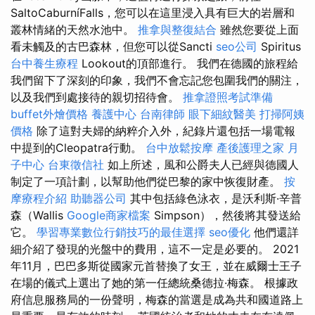
SaltoCaburníFalls，您可以在這里浸入具有巨大的岩層和
叢林情緒的天然水池中。
推拿與整復結合
雖然您要從上面
看未觸及的古巴森林，但您可以從Sancti
seo公司
Spiritus
台中養生療程
Lookout的頂部進行。 我們在德國的旅程給
我們留下了深刻的印象，我們不會忘記您包圍我們的關注，
以及我們到處接待的親切招待會。
推拿證照考試準備
buffet外燴價格
養護中心
台南律師
眼下細紋醫美
打掃阿姨
價格
除了這對夫婦的納粹介入外，紀錄片還包括一場電報
中提到的Cleopatra行動。
台中放鬆按摩
產後護理之家 月
子中心
台東徵信社
如上所述，風和公爵夫人已經與德國人
制定了一項計劃，以幫助他們從巴黎的家中恢復財產。
按
摩療程介紹
助聽器公司
其中包括綠色泳衣，是沃利斯·辛普
森（Wallis
Google商家檔案
Simpson），然後將其發送給
它。
學習專業數位行銷技巧的最佳選擇
seo優化
他們還詳
細介紹了發現的光盤中的費用，這不一定是必要的。 2021
年11月，巴巴多斯從國家元首替換了女王，並在威爾士王子
在場的儀式上選出了她的第一任總統桑德拉·梅森。 根據政
府信息服務局的一份聲明，梅森的當選是成為共和國道路上