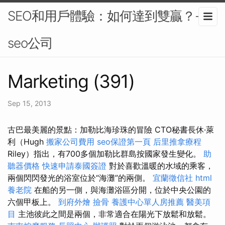
SEO和用戶體驗：如何達到雙贏？-
seo公司
Marketing (391)
Sep 15, 2013
古巴最美麗的景點：加勒比海珍珠的冒險 CTO秘書長休·萊
利（Hugh
搬家公司費用
seo保證第一頁
后里推拿療程
Riley）指出，有700多個加勒比群島按國家發生變化。
助
聽器價格
快速申請泰國簽證
對於喜歡溫暖的水域的乘客，
兩個閃閃發光的浴室位於“海灘”的兩側。
宜蘭徵信社
html
養老院
在船的另一側，與海灘浴區分開，位於中央公園的
六個甲板上。
到府外燴
撿骨
養護中心單人房推薦
醫美項
目
主池彼此之間是兩個，非常適合在陽光下放鬆和放鬆。