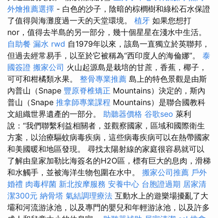
外燴推薦選擇
- 白色的沙子，陰暗的棕櫚樹和綠松石水保證
了值得與海灘度過一天的天堂環境。
植牙
如果您想打
nor，值得去半島的另一部分，幾十個星星在淺水中生活。
自助餐
漏水
rwd
自1979年以來，該島一直獨立於英聯邦，
但過去經常易手，以至於它被稱為“西印度人的海倫娜”。
泰
國簽證
搬家公司
火山起源島是栽培的甘蔗，香蕉，椰子，
可可和柑橘類水果。
整骨專業推薦
島上的特色景觀是由斯
內普山（Snape
豐原脊椎矯正
Mountains）決定的，斯內
普山（Snape
推拿師專業課程
Mountains）是聯合國教科
文組織世界遺產的一部分。
助聽器價格
谷歌seo
萊利
說：“我們聯繫利益相關者，並觀察國家，區域和國際衛生
方案，以治療驅蚊病毒疾病，這些病毒疾病可以在熱帶國家
和美國暖和地區發現。 尋找太陽射線的家庭很容易就可以
了解由皇家加勒比海簽名的H2O區，標有巨大的息肉，滑梯
和水觸手，並被海洋生物包圍在水中。
搬家公司推薦
戶外
婚禮
肉毒桿菌
新北按摩服務
安養中心
台胞證過期
居家清
潔300元
納骨塔
氣結調理療法
互動水上的遊樂場擾亂了大
壩和河流游泳池，以及專門的嬰兒和年輕游泳池，以及許多