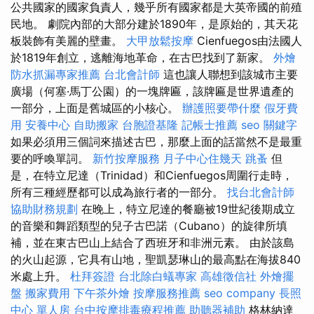
公共國家的國家負責人，幾乎所有國家都是大英帝國的前殖
民地。 劇院內部的大部分建於1890年，是原始的，其天花
板裝飾有美麗的壁畫。
大甲放鬆按摩
Cienfuegos由法國人
於1819年創立，逃離海地革命，在古巴找到了新家。
外燴
防水抓漏專家推薦
台北會計師
這也讓人聯想到該城市主要
廣場（何塞·馬丁公園）的一塊牌匾，該牌匾是世界遺產的
一部分，上面是舊城區的小核心。
辦護照要帶什麼
假牙費
用
安養中心
自助搬家
台胞證基隆
記帳士推薦
seo 關鍵字
如果必須用三個詞來描述古巴，那麼上面的話當然不是最重
要的呼喚單詞。
新竹按摩服務
月子中心住幾天
跳蚤
但
是，在特立尼達（Trinidad）和Cienfuegos周圍行走時，
所有三種經歷都可以成為旅行者的一部分。
找台北會計師
協助財務規劃
在晚上，特立尼達的餐廳被19世紀後期成立
的音樂和舞蹈類型的兒子古巴諾（Cubano）的旋律所填
補，並在東古巴山上結合了西班牙和非洲元素。 由於該島
的火山起源，它具有山地，聖凱瑟琳山的最高點在海拔840
米處上升。
杜拜簽證
台北除白蟻專家
高雄徵信社
外燴擺
盤
搬家費用
下午茶外燴
按摩服務推薦
seo company
長照
中心 單人房
台中按摩排毒療程推薦
助聽器補助
格林納達