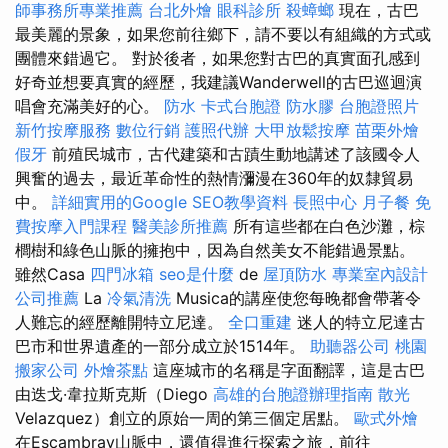
師事務所專業推薦
台北外燴
眼科診所
殺蟑螂
現在，古巴
最美麗的景象，如果您前往鄉下，請不要以有組織的方式或
團體來錯過它。 對於後者，如果您對古巴的真實面孔感到
好奇並想要真實的經歷，我建議Wanderwell的古巴巡迴演
唱會充滿美好的心。
防水
卡式台胞證
防水膠
台胞證照片
新竹按摩服務
數位行銷
護照代辦
大甲放鬆按摩
苗栗外燴
假牙
前殖民城市，古代建築和古蹟生動地講述了該國令人
興奮的過去，最近革命性的熱情瀰漫在360年的奴隸貿易
中。
詳細實用的Google SEO教學資料
長照中心
月子餐
免
費按摩入門課程
醫美診所推薦
所有這些都在白色沙灘，棕
櫚樹和綠色山脈的擁抱中，因為自然美女不能錯過景點。
雖然Casa
四門冰箱
seo是什麼
de
屋頂防水
專業室內設計
公司推薦
La
冷氣清洗
Musica的講座使您每晚都會帶著令
人難忘的經歷離開特立尼達。
全口重建
迷人的特立尼達古
巴市和世界遺產的一部分成立於1514年。
助聽器公司
桃園
搬家公司
外燴茶點
這座城市的名稱是字面翻譯，這是古巴
由迭戈·韋拉斯克斯（Diego
高雄的台胞證辦理指南
散光
Velazquez）創立的原始一周的第三個定居點。
歐式外燴
在Escambray山脈中，還值得進行探索之旅，前往