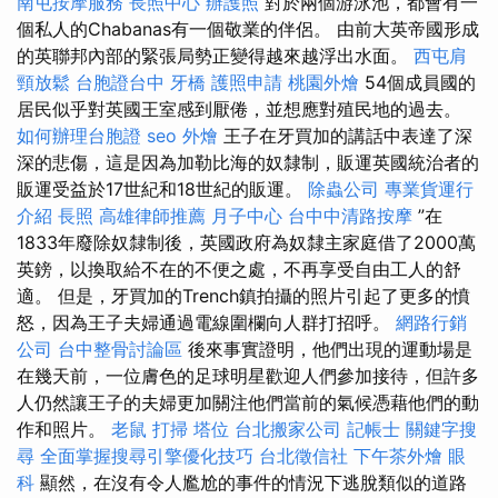
南屯按摩服務
長照中心
辦護照
對於兩個游泳池，都會有一
個私人的Chabanas有一個敬業的伴侶。 由前大英帝國形成
的英聯邦內部的緊張局勢正變得越來越浮出水面。
西屯肩
頸放鬆
台胞證台中
牙橋
護照申請
桃園外燴
54個成員國的
居民似乎對英國王室感到厭倦，並想應對殖民地的過去。
如何辦理台胞證
seo
外燴
王子在牙買加的講話中表達了深
深的悲傷，這是因為加勒比海的奴隸制，販運英國統治者的
販運受益於17世紀和18世紀的販運。
除蟲公司
專業貨運行
介紹
長照
高雄律師推薦
月子中心
台中中清路按摩
”在
1833年廢除奴隸制後，英國政府為奴隸主家庭借了2000萬
英鎊，以換取給不在的不便之處，不再享受自由工人的舒
適。 但是，牙買加的Trench鎮拍攝的照片引起了更多的憤
怒，因為王子夫婦通過電線圍欄向人群打招呼。
網路行銷
公司
台中整骨討論區
後來事實證明，他們出現的運動場是
在幾天前，一位膚色的足球明星歡迎人們參加接待，但許多
人仍然讓王子的夫婦更加關注他們當前的氣候憑藉他們的動
作和照片。
老鼠
打掃
塔位
台北搬家公司
記帳士
關鍵字搜
尋
全面掌握搜尋引擎優化技巧
台北徵信社
下午茶外燴
眼
科
顯然，在沒有令人尷尬的事件的情況下逃脫類似的道路