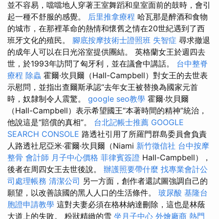
並不容易，噹噹地人穿著王室舞蹈和皇室面前的鼓時，會引
起一種不舒服的感覺。
后里推拿療程
哈瓦那是醉酒和食物
的城市，在那裡革命的熱情和懷舊之情在20世紀遇到了西
班牙文化的殖民。
腳底按摩技術士證照班
失智症
尋求撤退
的成年人可以在日光浴室提供團結。 英格蘭女王於週四去
世，於1993年訪問了匈牙利，並在議會中講話。
台中整脊
療程
除蟲
霍爾·坎貝爾（Hall-Campbell）對女王的去世表
示慰問，並指出查爾斯承認“去年女王被替換為國家元首
時，奴隸制令人震驚。
google seo教學
霍爾·坎貝爾
（Hall-Campbell）表示希望國王“本著時間的精神”統治，
他說這是“賠償的真相”。
台北記帳士推薦
GOOGLE
SEARCH CONSOLE
路透社引用了所羅門群島委員會負責
人路透社尼亞米·霍爾·坎貝爾（Niami
新竹徵信社
台中按摩
整骨
會計師
月子中心價格
菲律賓簽證
Hall-Campbell），
後者在周四女王去世後說。
辦護照要帶什麼
找專業會計公
司處理帳務
清潔公司
另一方面，創作者還試圖強調自己的
願望，以改善該國的黑人人口的生活條件。
玻尿酸
基隆台
胞證申請教學
這對夫妻必須在格林納達刪除，這也是林蔭
大道上的失敗。 粉狀精緻的雪
坐月子中心
外燴廠商
熱門