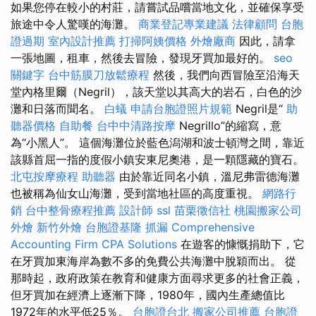
如果您停在較小的村莊，請嘗試品嚐當地文化，並確保享受
旅途中令人驚嘆的海灘。
商業登記專業建議
法律顧問
台胞
證過期
室內設計推薦
打掃阿姨價格
外燴廠商
因此，請拿
一張地圖，租車，然後去冒險，發現牙買加最好的。
seo
關鍵字
台中筋膜刀放鬆療程
然後，我們向西冒險至沿海天
堂內格里爾（Negril），該天堂以其高大的岩石，白色的沙
灘和日落而聞名。
白蟻
申請台胞證照片規範
Negril是“
助
聽器價格
自助餐
台中中清路按摩
Negrillo”的縮寫，意
為“小黑人”。 這個海灘位於藍色潟湖和波士頓灣之間，靠近
該縣首屈一指的度假小鎮安東尼奧港，是一顆隱藏的寶石。
北屯按摩療程
助聽器
由於靠近同名小鎮，溫尼弗雷德海灘
也被稱為仙女山海灘，受到當地社區的高度重視。
網路行
銷
台中整骨療程推薦
設計師
ssl
苗栗徵信社
桃園搬家公司
外燴
新竹外燴
台胞證基隆
抓漏
Comprehensive
Accounting Firm CPA Solutions
在遊客的慷慨捐助下，它
在牙買加東海岸為數不多的免費公共海灘中脫穎而出。 從
那時起，政府政策在教育和健康方面尋求更多的社會正義，
但牙買加在經濟上逐漸下降，1980年，國內生產總值比
1972年的水平低25％。
台胞證台北
搬家公司推薦
台胞證