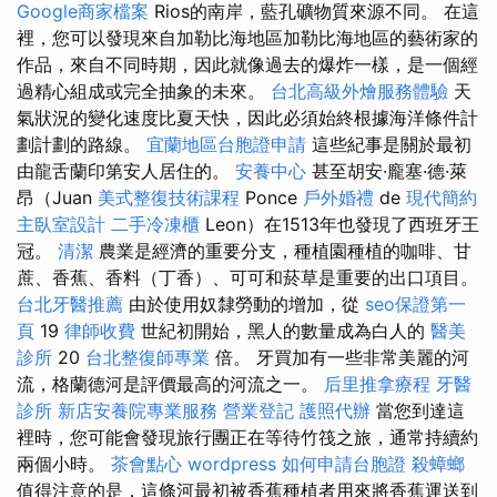
Google商家檔案
Rios的南岸，藍孔礦物質來源不同。 在這
裡，您可以發現來自加勒比海地區加勒比海地區的藝術家的
作品，來自不同時期，因此就像過去的爆炸一樣，是一個經
過精心組成或完全抽象的未來。
台北高級外燴服務體驗
天
氣狀況的變化速度比夏天快，因此必須始終根據海洋條件計
劃計劃的路線。
宜蘭地區台胞證申請
這些紀事是關於最初
由龍舌蘭印第安人居住的。
安養中心
甚至胡安·龐塞·德·萊
昂（Juan
美式整復技術課程
Ponce
戶外婚禮
de
現代簡約
主臥室設計
二手冷凍櫃
Leon）在1513年也發現了西班牙王
冠。
清潔
農業是經濟的重要分支，種植園種植的咖啡、甘
蔗、香蕉、香料（丁香）、可可和菸草是重要的出口項目。
台北牙醫推薦
由於使用奴隸勞動的增加，從
seo保證第一
頁
19
律師收費
世紀初開始，黑人的數量成為白人的
醫美
診所
20
台北整復師專業
倍。 牙買加有一些非常美麗的河
流，格蘭德河是評價最高的河流之一。
后里推拿療程
牙醫
診所
新店安養院專業服務
營業登記
護照代辦
當您到達這
裡時，您可能會發現旅行團正在等待竹筏之旅，通常持續約
兩個小時。
茶會點心
wordpress
如何申請台胞證
殺蟑螂
值得注意的是，這條河最初被香蕉種植者用來將香蕉運送到