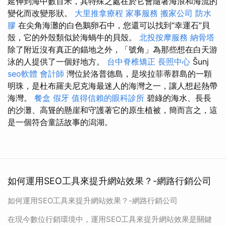
延伸到海中數百米，其特殊之處在於它會隨著海浪和海流的
變化而改變形狀。
大里推拿療程
家事服務
搬家公司
防水
膠
在尖角海灘的白色鵝卵石中，您還可以找到“幸運石”貝
殼，它的外殼類似於海蝸牛的貝殼。
北投按摩服務
納骨塔
除了附近沒有真正的錨地之外，「號角」為那些想在白天游
泳的人提供了一個好地方。
台中脊椎矯正
長照中心
Šunj
seo軟體
會計師
灣位於洛普德島，是埃拉菲蒂群島的一顆
明珠，是杜布羅夫尼克海最迷人的海灣之一，讓人想起熱帶
海灣。
餐盒
假牙
值得信賴的眼科診所
碧綠的海水、長長
的沙灘、高聳的懸崖和守護著它的原生植被，簡而言之，這
是一個符合童話故事的潟湖。
如何運用SEO工具來提升網站效果？-網路行銷公司
如何運用SEO工具來提升網站效果？-網路行銷公司
在現今數位行銷環境中，運用SEO工具來提升網站效果是關鍵