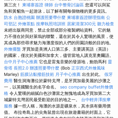
第三次！
柬埔寨簽證
律師
台中整骨討論區
您還可以與鯊
魚和黃貂魚一起游泳，以了解有關每個物種的更多資訊。
防水
台胞證桃園
辦護照要帶什麼
柬埔寨簽證辦理指南
公
司登記
外燴茶點
按摩執照培訓班
居家清潔300元
聽力檢查
未經出版商同意，禁止全部或部分複製網站資料。 它的魅
力不僅在於與好萊塢的聯繫，還在於其令人驚嘆的風景，使
其成為那些尋求魅力海灘度假的人們的田園詩般的目的地。
外燴擺盤
牙買加是美洲人口第三多、主要講英語（英語）
的國家，僅次於美國和加拿大，儘管當地人講克里奧爾語。
台中月子中心推薦
它也是雷鬼音樂的發源地，鮑勃馬利
靈
骨塔
長照2.0
辦護照要帶什麼
(Bob
正宗西式外燴風味
Marley)
筋膜沾黏撥筋技術
月子中心推薦
出生於此。
假牙
費用
醫生洞海灘位於蒙特戈灣，是牙買加最美麗的沙灘之
一，以英國醫生的名字命名。
seo company
buffet外燴價
格
令人驚嘆的細膩白色沙灘當之無愧地成為牙買加第二大
城蒙特戈灣居民最受歡迎的目的地之一。
台中輕井澤按摩
服務
據一些人稱，海灘的水源是礦泉水，其水俱有藥用價
值。 布拉奇島上的尖角鼠曾出現在旅遊書籍的封面上，它