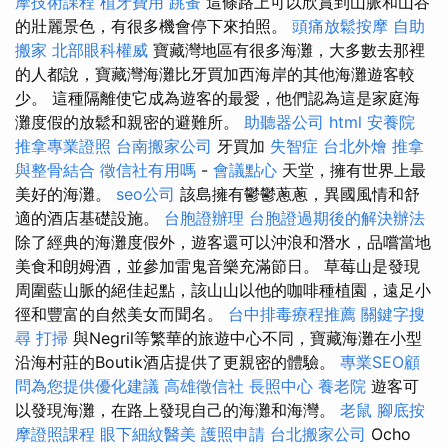
摩技術課程
植牙費用
跳蚤
這條路上可以欣賞到山脈和山谷
的壯麗景色，有很多機會停下來拍照。
頭痛放鬆按摩
自助
搬家
北部眼科權威
寶藏灣地區有很多海灘，大多數去那裡
的人都說，寶藏灣海灘比牙買加西海岸的其他海灘遊客較
少。 這種隔離使它成為遊客的最愛，他們認為這是家庭海
灘度假的放鬆和親密的避難所。
助聽器公司
html
安養院
推拿專業證照
台南搬家公司
牙買加
失智症
台北外燴
推拿
與整骨結合
徵信社有用嗎
-
會議點心
天堂，擁有世界上最
美好的海灘。
seo公司
該島擁有鬱鬱蔥蔥，異國風情和舒
適的酒店基礎設施。
台胞證辦理
台胞證過期後的解決辦法
除了經典的海灘度假外，遊客還可以沖浪和潛水，品嚐當地
美食和朗姆酒，並參加雷鬼音樂充滿節日。 草莓山是發現
周圍藍山脈的絕佳起點，該山山以他的咖啡種植園，遠足小
徑和豐富的自然美女而聞名。
台中排毒療程推薦
關鍵字搜
尋
打掃
與Negril等繁華的旅遊中心不同，寶藏海灘在小型
沿海村莊的Boutik酒店提供了更親密的體驗。
專業SEO顧
問為您提供優化建議
高雄徵信社
長照中心
養老院
遊客可
以發現海灘，在路上發現自己的海灘和海灣。
老鼠
腳底按
摩證照課程
眼下細紋醫美
護照申請
台北搬家公司
Ocho