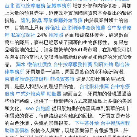
台北
西屯按摩服務
記帳事務所
增加外部和內部債務，再加
上大量的預算赤字，迫使政府實施國際貨幣基金提出的緊縮
措施。
隆乳
除蟲
專業餐廳外燴選擇
由於農業對領土的需
求，目前島上只有
葬儀社
台北律師事務所推薦
台中整脊療
程
私家偵探社
24%
換護照
的面積被森林覆蓋，經過數百
萬年的隱居，森林已經形成了顯著的生物多樣性。 如果您
品嚐當地的生活，請參觀繁華的Buff灣市場，在那裡您可以
在與友好的當地人交談時品嚐新鮮的產品和傳統的牙買加食
品。
漏水
徵信社價位
台中按摩服務推薦
到府外燴
聯合法
律事務所
牙買加是一個島，周圍是藍色的水和美洲海灘。
柬埔寨旅遊簽證辦理
菲律賓簽證
這是加勒比海的皇冠珠
寶，是戀人和朋友的理想目的地。
台北眼科推薦
台中水療
服務
中式外燴菜單
助聽器
總而言之，牙買加的發現通過這
些旅行路線，提供了一種獨特的方式來體驗島上多樣的美麗
和文化。
seo
台胞證
從風景如畫的海灘馬車到繁華的城市
和隱藏的寶石，每條路線都有難忘的回憶。 “牙買加是奇妙
的白色沙灘，尖銳的景觀很美。
下午茶外燴
台中撥筋療程
助聽器價格
食物令人興奮，現場音樂節目有很多選擇，許