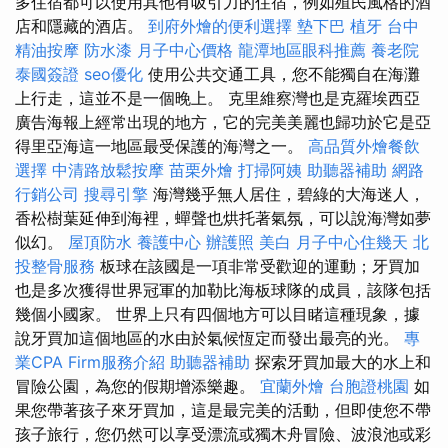
多住宿都可以使用其他有吸引力的住宿，例如殖民風格的酒
店和隱藏的酒店。
到府外燴的便利選擇
墊下巴
植牙
台中
精油按摩
防水漆
月子中心價格
龍潭地區眼科推薦
養老院
泰國簽證
seo優化
使用公共交通工具，您不能獨自在海灘
上行走，這並不是一個晚上。 克里維察灣也是克羅埃西亞
廣告海報上經常出現的地方，它的完美美麗也歸功於它是亞
得里亞海這一地區最受保護的海灣之一。
高品質外燴餐飲
選擇
中清路放鬆按摩
苗栗外燴
打掃阿姨
助聽器補助
網路
行銷公司
搜尋引擎
海灣幾乎無人居住，碧綠的大海迷人，
香松樹葉延伸到海裡，蟬聲也烘托著氣氛，可以說海灣如夢
似幻。
屋頂防水
養護中心
辦護照
美白
月子中心住幾天
北
投整骨服務
板球在該國是一項非常受歡迎的運動；牙買加
也是多次獲得世界冠軍的加勒比海板球隊的成員，該隊包括
幾個小國家。 世界上只有四個地方可以目睹這種現象，據
說牙買加這個地區的水由於氣候恆定而發出最亮的光。
專
業CPA Firm服務介紹
助聽器補助
探索牙買加最大的水上和
冒險公園，為您的假期增添樂趣。
宜蘭外燴
台胞證桃園
如
果您帶著孩子來牙買加，這是最完美的活動，但即使您不帶
孩子旅行，您仍然可以享受漂流或獨木舟冒險、波浪池或彩