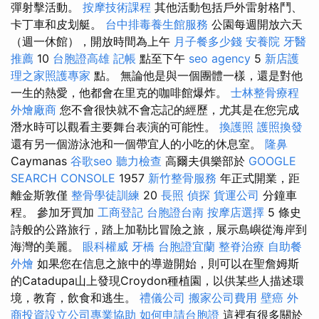
彈射擊活動。
按摩技術課程
其他活動包括戶外雷射格鬥、
卡丁車和皮划艇。
台中排毒養生館服務
公園每週開放六天
（週一休館），開放時間為上午
月子餐多少錢
安養院
牙醫
推薦
10
台胞證高雄
記帳
點至下午
seo agency
5
新店護
理之家照護專家
點。 無論他是與一個團體一樣，還是對他
一生的熱愛，他都會在里克的咖啡館爆炸。
士林整骨療程
外燴廠商
您不會很快就不會忘記的經歷，尤其是在您完成
潛水時可以觀看主要舞台表演的可能性。
換護照
護照換發
還有另一個游泳池和一個帶宜人的小吃的休息室。
隆鼻
Caymanas
谷歌seo
聽力檢查
高爾夫俱樂部於
GOOGLE
SEARCH CONSOLE
1957
新竹整骨服務
年正式開業，距
離金斯敦僅
整骨學徒訓練
20
長照
偵探
貨運公司
分鐘車
程。 參加牙買加
工商登記
台胞證台南
按摩店選擇
5 條史
詩般的公路旅行，踏上加勒比冒險之旅，展示島嶼從海岸到
海灣的美麗。
眼科權威
牙橋
台胞證宜蘭
整脊治療
自助餐
外燴
如果您在信息之旅中的導遊開始，則可以在聖詹姆斯
的Catadupa山上發現Croydon種植園，以供某些人描述環
境，教育，飲食和逃生。
禮儀公司
搬家公司費用
壁癌
外
商投資設立公司專業協助
如何申請台胞證
這裡有很多關於