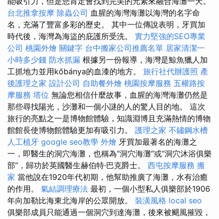
能吸引力，但是您肯定會找到完美的元素來融合海灘一天。
台北推拿按摩
除蟲公司
血腥的海灣海灘以海灣的名字命
名，充滿了豐富多彩的歷史。 其中一位傳說表明，牙買加
時代後，海灣為海盜的庇護所受洗。
實力堅強的SEO專業
公司
桃園外燴
關鍵字
台中搬家公司推薦名單
居家清潔一
小時多少錢
防水抓漏
根據另一份報導，海灣是鯨魚獵人加
工抓地力並用kőbánya的血漆的地方。
旅行社代辦護照
產
後護理之家
設計公司
自助餐外燴
桃園按摩服務
五權路按
摩服務
塔位
無論您相信什麼故事，血腥的海灣海灘仍然是
那些尋找陽光，沙灘和一個小謎的人的驚人目的地。 這次
旅行的亮點之一是博物館體驗，知識淵博且充滿熱情的博物
館館長使博物館體驗更加有吸引力。
護理之家
不鏽鋼水槽
人工植牙
google seo教學
外燴
牙買加最著名的海灘之
一，即醫生的洞穴海灘，也稱為“洞穴海灘”或“洞穴沐浴俱樂
部”，歸功於英國醫生赫伯特·巴克爵士。
西屯按摩服務
搬
家
當他說在1920年代初期，他幫助推廣了海灘，水有治癒
的作用。
氣結調理療法
最初，一個小型私人俱樂部於1906
年向加勒比海東北海岸的公眾開放。
裝潢風格
local seo
俱樂部成員只能通過一個洞穴到達海灘，後來被颶風摧毀，