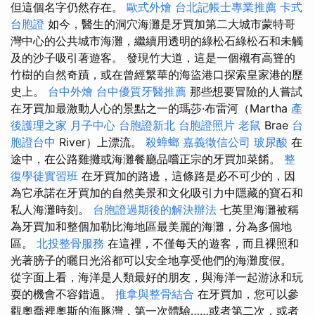
但這個名字仍然存在。
歐式外燴
台北記帳士專業推薦
卡式
台胞證
如今，醫生的洞穴海灘是牙買加第二大城市蒙特哥
灣中心的公共城市海灘，繼續用透明的綠松石綠松石和未觸
及的沙子吸引著遊客。 發現竹大道，這是一個襯有高聳的
竹樹的自然奇蹟，或在曾經繁華的海盜港口探索皇家港的歷
史上。
台中外燴
台中優質牙醫推薦
那些想要冒險的人嘗試
在牙買加最激動人心的景點之一的瑪莎·布雷河（Martha
產
後護理之家 月子中心
台胞證新北
台胞證照片
老鼠
Brae
台
胞證台中
River）上漂流。
殺蟑螂
嘉義徵信公司
玻尿酸
在
途中，在公路雞攤或海灘餐廳品嚐正宗的牙買加菜餚。
整
復學徒實習班
在牙買加的路邊，這條路是必不可少的，因
為它承諾在牙買加的自然美景和文化吸引力中隱藏的寶石和
私人海灘時刻。
台胞證過期後的解決辦法
七英里海灘被稱
為牙買加和整個加勒比海地區最美麗的海灘，分為多個地
區。
北投整骨服務
在這裡，不僅每天的遊客，而且裸照和
光著膀子的曬日光浴都可以安全地享受他們的海灘度假。
從字面上看，海洋是人類最好的朋友，與海洋一起游泳和玩
耍的機會不容錯過。
推拿與整骨結合
在牙買加，您可以參
觀奧喬裡奧斯的海豚灣，第一次體驗……或者第二次，或者