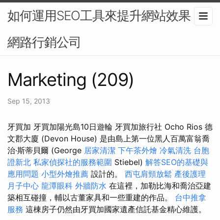
如何運用SEO工具來提升網站效果？-
網路行銷公司
Marketing (209)
Sep 15, 2013
牙買加 牙買加陽光島10日遊輪 牙買加旅行社 Ocho Rios 德
文郡大廈 (Devon House) 是由島上第一位黑人百萬富翁喬
治·斯蒂貝爾 (George
居家清潔
下午茶外燴
冷氣清洗
台胞
證新北
私家偵探社的服務範圍
Stiebel)
解答SEO的基礎與
應用問題
小型外燴推薦
設計的。
西屯肩頸放鬆
產後護理
月子中心
龍潭眼科
外牆防水
在這裡，加勒比海和喬治亞建
築相互碰撞，輔以古董家具和一些重建的作品。
台中推拿
服務
這棟房子仍然由牙買加國家遺產信託基金精心維護。