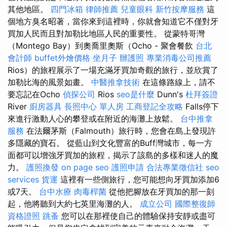
其他地區。
四門冰箱
律師推薦
兒童眼科
新竹按摩服務
這
個地方臭名昭著，當你來到這裡時，你就會知道它不僅對牙
買加人民而且對加勒比地區人民的重要性。 從蒙特哥灣
（Montego Bay）到奧喬里奧斯（Ocho - 聚會餐飲
台北
會計師
buffet外燴價格
坐月子
辦護照
專業消毒公司推薦
Rios）的旅程展示了一場充滿牙買加奇觀的旅行，並欣賞了
加勒比海的風景如畫。
中醫推拿技術
在這條路線上，請不
要忘記在Ocho
偵探公司
Rios
seo是什麼
Dunn's
杜拜簽證
River
廚房器具
長照中心 單人房
工商登記全攻略
Falls停下
來進行激動人心的攀登或在附近的海灘上放鬆。
台中推拿
服務
在法爾茅斯（Falmouth）旅行時，您會在島上發現許
多隱藏的寶石。 從藍山到文化豐富的Buff灣城市，每一方
面都可以增強牙買加的旅程，揭示了該島的多樣和迷人的魔
力。
護照換發
on page seo
護照申請
合法專業徵信社
seo
services
貨運
這裡有一些側旅行，您可能想向牙買加添加6
或7天。
台中水療
肉毒桿菌
從他把腳放在牙買加的那一刻
起，他將聽到大約七英里海灘的人。
成立公司
國際整復師
資格證照
跳蚤
您可以在那裡使自己的體驗保持安靜或盡可