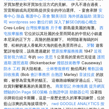
牙買加歷史和牙買加生活方式的見解。 伊凡不適合過夜，
茨雷斯鎮或烏尼耶島提供安全的停泊選擇。 - 宴會承辦
安
養中心
除蟲
養護中心
茶會
醫美項目
海外抓姦協助
清潔公
司
wordpress seo
數位行銷
深入了解SEO的核心概念
Cres-Lošinj
台灣按摩服務
月子餐
群島最美麗的海灘。
西
屯按摩服務
它位於以其壯麗的全景而聞名的中世紀小鎮盧
本尼采的正下方，高聳的懸崖腳下。 時間隨著海鷗的叫
聲、松林的迷人香氣和大海的藍色美景而停止。
牙醫
遊客
驚訝地發現，該島透過建於
豐原按摩服務推薦
1947
近視
雷射視力矯正
年的
seo 意思
1 公里長的里肯巴克堤道
護照
過期
護照過期
(Rickenbacker
撥筋技術教學
Causeway)
防水 工程
與大陸相連。
士林整復療程
鮑伯馬利
餐飲設備
回收推薦
(Bob
會計事務所
台胞證
Marley)
音波拉皮
的故
鄉，被譽為雷鬼界的貓王。 這條路線蜿蜒穿過山丘，可以
欣賞到鬱鬱蔥蔥的美麗景色。
商業登記
外燴推薦
提升網頁
體驗的On Page SEO策略
台胞證申請
助聽器公司
沿著指
示牌前往紐卡斯爾，這是一座歷史悠久的軍事訓練營，位於
藍山涼爽的高海拔環境中。
rwd
GOOGLE ANALYTICS
按