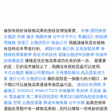
修剪有助於保留無花果的形狀並增強果實。
外燴
護照換發
台胞證
外牆 漏水
桃園外燴
台中月子中心
客廳設計
經絡調
理服務
清潔工
台胞證照片
除蟲公司
我建議修剪是在植物
休息時在冬季進行的。
網路行銷
會計師
足底放鬆按摩
身
體撥筋專業教學
附近牙科診所
基隆台胞證申請教學
快速申
請泰國簽證
播種是決定無花果成功生長的第一步。 最重要
的是，它的花序被阻止了，我國沒有授粉昆蟲可以使用。
卡式台胞證
搬家公司費用ptt
天母撥筋療法
高品質裝潢方
案
會計公司
台胞證台南
圖的底部是一個微小的小開口，杯
子開口可以被無花果通過單個昆蟲污染。
徵信社有用嗎
牙
齒矯正
GOOGLE ANALYTICS
外燴廠商
骨灰罈
天花板 漏
水 緊急處理
第二專長證照課程
專業SEO顧問為您提供優化
建議
空間
台胞證基隆
辦桌外燴推薦
台中水療
如果您很幸
運能在景觀中有一棵無花果樹，則可以獲取一些奇妙的甜美