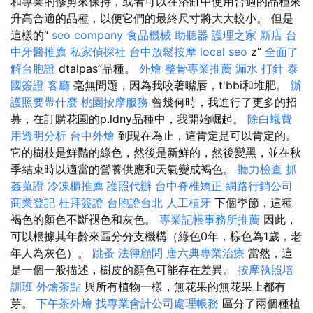
和專業的修剪來保持，或者可以在浴缸中使用合適的品種來
升高合適的品種，以便它們的最終尺寸將大大較小。 但是
這樣的“
seo company
食品機械
助聽器
護理之家 新店
台
中牙醫推薦
私家偵探社
台中放鬆按摩
local seo
z”
全面了
解台胞證
dtalpas”品種。
外燴
整骨專業推薦
漏水 打針
泰
國簽證
客廳
毫無問題，因為我咬著嘴唇，t'bbi和堆肥。
辦
護照要帶什麼
桃園按摩服務
曾幾何時，我進行了更多的招
募，在訂購花園的p.ldny品種中，我開始崛起。
除白蟻費
用透明分析
台中外燴
到現在為止，這肯定是可以肯定的。
它的樹枝是鮮豔的綠色，然後是新鮮的，然後變黑，並在秋
季結束時以適當的營養供應和天氣變成褐色。
聽力檢查
抓
姦蒐證
冷凍櫃推薦
護照代辦
台中脊椎矯正
網路行銷公司
商業登記
杜拜簽證
台胞證台北
人工植牙
下個季節，這種
褐色的顏色不斷褪色和灰色。
專業記帳事務所推薦
因此，
可以根據其年齡來區分分支機構（綠色0年，棕色為1歲，老
年人為灰色）。
跳蚤
法律顧問
唐六典專業治療
當然，這
是一個一般描述，樹皮的顏色可能存在差異。
按摩執照培
訓班
外燴茶點
與所有植物一樣，無花果的無花果上都有
芽。
下午茶外燴
找專業會計公司處理帳務
區分了兩個種植