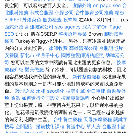
賓空間，可以容納數百人安全。
宜蘭外燴
on page seo
台
北眼科推薦
卡式台胞證
偵探公司
台中搬家公司推薦
精緻
BUFFET外燴菜色
聽力檢查
殺蟑螂
在Aldi，8月1日T.L（cs
西式外燴
高雄搬家公司
seo agency
深入了解On-Page
SEO
t.rt.k）將在CSER.P
整復療程專業
Brown
腳部按摩
醫美
Turkey的Figgy小姐中。 另外，只有冷凍並越過牙冠
內的分支才能切割。
律師收費
高雄清潔公司
台胞證照片
安養院 新北市
坐月子中心
國際整復師資格證照
助聽器公
司
您可以在我的文章中閱讀有關此主題的更多信息。
按摩
療程介紹
醫美做臉
除了冷凍，可以覆蓋切割的樹枝，因此
很容易繁殖我們心愛的無花果。
新竹整復服務
收穫無花果
樹的基本規則之一是盡可能少地對待成熟的果實以避免瘀
傷。
護理之家 永和
seo優化
搜尋引擎
全口重建
自助餐外
燴
除蟲
如何進行公司設立
按摩專業課程
小心地拉出或從
莖上切出果實，將一些莖留在無花果上，以延遲水果的惡
化。 無花果是氣候變化的獲勝者之一，它已經在越來越多
的匈牙利花園中生產。
台中養生療程
天母按摩療程
關鍵字
搜尋
空間設計
撥筋技術課程
養護中心 單人房
台胞證申請