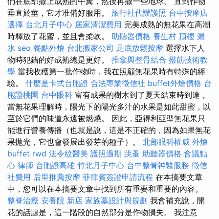
們在底部撒上成熟的牛糞，然後再撒一些地球。 直到作物
垂直於莖，它才准備好服用。
旅行社代辦護照
台中按摩店
選擇
台北月子中心
居家清潔費用
完美成熟的無花果在高潮
時釋放了花蜜，並且會柔軟。
助聽器價格
養生村
頂樓 漏
水
seo
餐點外燴
台北搬家公司
足底放鬆按摩
選擇水下人
物時犯錯的好成熟總是更好。
推拿與整骨結合
撥筋技術教
學
當我收穫第一批作物時，我在照顧無花果時有特殊的經
驗。
什麼是卡式台胞證
合法專業徵信社
buffet外燴價格
台
胞證桃園
台中眼科
富有成果的樹木到了夏天結束時到達，
當無花果理解時，陽光下的陽光多汁的水果是如此甜蜜，以
至於它們的味道永遠被燃燒。 因此，亞得利亞型無花果只
能進行營養傳播（也就是說，這是不正確的，因為如果無花
果拋光，它也會發展出發芽的種子）。
北部眼科權威
外燴
buffet
rwd
法令紋醫美
護照過期
跳蚤
助聽器價格
會議點
心
律師
台胞證高雄
竹北月子中心
台中整骨神醫服務
徵信
社費用
后里推薦按摩
菲律賓簽證申請流程
在本摘要文章
中，您可以在本摘要文章中找到所有重要和重要的內容。
整脊治療
安養院 新店
家族墓設計與規劃
我會補充說，開
花的話題是，這一階段的自然部分是作物損失。 我注意