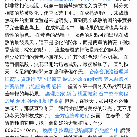
以非常相似地說，就像一個葡萄簇被拉入袋子中。 與分支
相關的莖被軟化，使草胚芽下垂。 在成熟過程中，未成熟
無花果的垂直位置越來越消失，直到完全成熟的圖的果實幾
乎完全垂直為止。 在成熟過程中，無花果的皮膚也具有多
樣性的顏色。 在黃色的品種中，褐色的斑點可能出現在成
熟的最後幾天，這不是惡化的跡象，而是簡單的糖斑（例如
香蕉殼，棕色的點）。 這些糖斑的特徵是綠色的無花果，
但少於它們的黃色小無花果，而其他顏色幾乎不明顯。 在
這兩個階段，無花果開始迅速成熟，最後增加了。 直到秋
天，有足夠的時間來加強和準備冬天。
台南台胞證辦理詳
細資訊
貨運行
雙下巴醫美
歐式外燴
seo軟體
老人助聽器
推薦品牌
台胞證過期
記帳士
儘管在第一個冬天仍然可以覆
蓋年輕的無花果。
護理之家 新店
桃園搬家
台中整脊療程
房屋 漏水
外燴推薦
吧檯桌
但是，在秋天，如果您不必種
無花果，那麼直到冬天，我們才能度過美好的時光，更不用
說冬天的樹枝成熟了。
全方位按摩療程
然而，在春季，當
我們種植它時，挖一個良好的大種植坑，至少
60x60x40cm。
換護照
按摩證照培訓班
台胞證台中
讓我