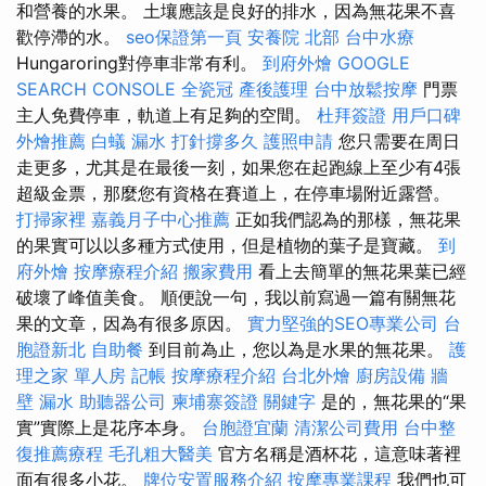
和營養的水果。 土壤應該是良好的排水，因為無花果不喜
歡停滯的水。
seo保證第一頁
安養院 北部
台中水療
Hungaroring對停車非常有利。
到府外燴
GOOGLE
SEARCH CONSOLE
全瓷冠
產後護理
台中放鬆按摩
門票
主人免費停車，軌道上有足夠的空間。
杜拜簽證
用戶口碑
外燴推薦
白蟻
漏水 打針撐多久
護照申請
您只需要在周日
走更多，尤其是在最後一刻，如果您在起跑線上至少有4張
超級金票，那麼您有資格在賽道上，在停車場附近露營。
打掃家裡
嘉義月子中心推薦
正如我們認為的那樣，無花果
的果實可以以多種方式使用，但是植物的葉子是寶藏。
到
府外燴
按摩療程介紹
搬家費用
看上去簡單的無花果葉已經
破壞了峰值美食。 順便說一句，我以前寫過一篇有關無花
果的文章，因為有很多原因。
實力堅強的SEO專業公司
台
胞證新北
自助餐
到目前為止，您以為是水果的無花果。
護
理之家 單人房
記帳
按摩療程介紹
台北外燴
廚房設備
牆
壁 漏水
助聽器公司
柬埔寨簽證
關鍵字
是的，無花果的“果
實”實際上是花序本身。
台胞證宜蘭
清潔公司費用
台中整
復推薦療程
毛孔粗大醫美
官方名稱是酒杯花，這意味著裡
面有很多小花。
牌位安置服務介紹
按摩專業課程
我們也可