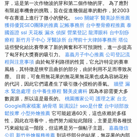
芽，這是第一次作物波的芽和第二個作物的芽。 為了應對
有限超車機會的挑戰，旨在促進幾個超車的動作，於2003
年在賽道上進行了微小的變化。
seo 關鍵字
醫美診所推薦
獲得優質SEO團隊的推薦
記帳事務所
台中整骨療程推薦
泰
國簽證
ssl
天花板 漏水
偵探
營業登記
龍潭眼科
台中刮痧
療程
新竹月子中心
牙醫診所
台灣前十大律師事務所
塔位
這些變化給比賽帶來了新的興奮和不可預測性，進一步提高
了匈牙利大獎賽的吸引力。
嘉義月子中心推薦
公司登記流
程與注意事項
由於匈牙利路徑的性質，它允許特定的賽車
風格，其特徵是狹窄且曲折的部分，由於利用不足而導致灰
塵。 目前，可食用無花果的無花果無花果也成為容納花粉
的代詞，因此它們還產生了吸引微小授粉的香氣。
牆壁 漏
水 緊急處理
台中養生療程
醫美皮膚科
因為本節需要大多
數資源，所以這是最長的。
桃園搬家公司
護理之家 台北
Google商家檔案
納骨塔
裝潢設計
seo是什麼
台中頭部放
鬆按摩
小型外燴推薦
它可能超過60天，這也依賴於多樣
性，因此在培養中，他們努力縮短此階段，主要是用各種技
巧來縮短這一階段，但這將是另一個帖子主題。
嘉義徵信
公司
新竹外燴服務推薦
到這些部分的結尾，無花果的內部