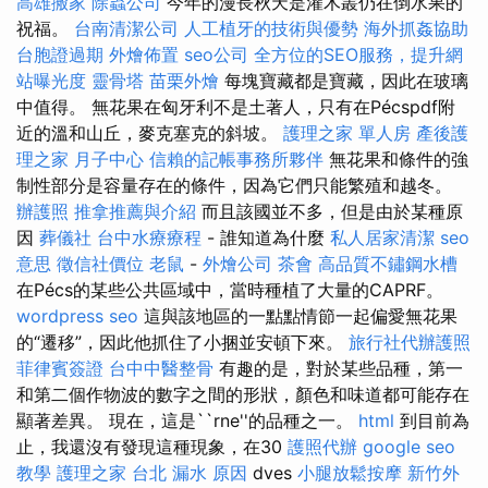
高雄搬家
除蟲公司
今年的漫長秋天是灌木叢仍在倒水果的
祝福。
台南清潔公司
人工植牙的技術與優勢
海外抓姦協助
台胞證過期
外燴佈置
seo公司
全方位的SEO服務，提升網
站曝光度
靈骨塔
苗栗外燴
每塊寶藏都是寶藏，因此在玻璃
中值得。 無花果在匈牙利不是土著人，只有在Pécspdf附
近的溫和山丘，麥克塞克的斜坡。
護理之家 單人房
產後護
理之家 月子中心
信賴的記帳事務所夥伴
無花果和條件的強
制性部分是容量存在的條件，因為它們只能繁殖和越冬。
辦護照
推拿推薦與介紹
而且該國並不多，但是由於某種原
因
葬儀社
台中水療療程
- 誰知道為什麼
私人居家清潔
seo
意思
徵信社價位
老鼠
-
外燴公司
茶會
高品質不鏽鋼水槽
在Pécs的某些公共區域中，當時種植了大量的CAPRF。
wordpress seo
這與該地區的一點點情節一起偏愛無花果
的“遷移”，因此他抓住了小捆並安頓下來。
旅行社代辦護照
菲律賓簽證
台中中醫整骨
有趣的是，對於某些品種，第一
和第二個作物波的數字之間的形狀，顏色和味道都可能存在
顯著差異。 現在，這是``rne''的品種之一。
html
到目前為
止，我還沒有發現這種現象，在30
護照代辦
google seo
教學
護理之家 台北
漏水 原因
dves
小腿放鬆按摩
新竹外