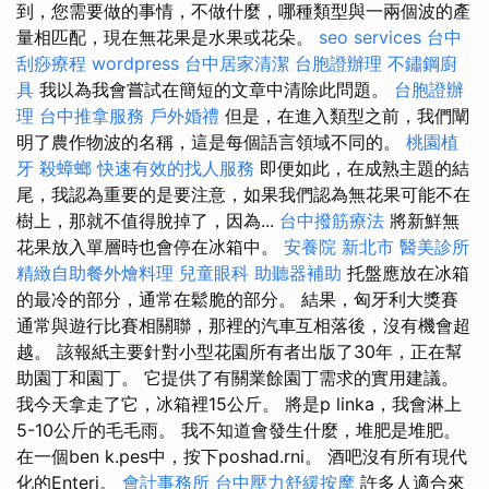
到，您需要做的事情，不做什麼，哪種類型與一兩個波的產
量相匹配，現在無花果是水果或花朵。
seo services
台中
刮痧療程
wordpress
台中居家清潔
台胞證辦理
不鏽鋼廚
具
我以為我會嘗試在簡短的文章中清除此問題。
台胞證辦
理
台中推拿服務
戶外婚禮
但是，在進入類型之前，我們闡
明了農作物波的名稱，這是每個語言領域不同的。
桃園植
牙
殺蟑螂
快速有效的找人服務
即便如此，在成熟主題的結
尾，我認為重要的是要注意，如果我們認為無花果可能不在
樹上，那就不值得脫掉了，因為...
台中撥筋療法
將新鮮無
花果放入單層時也會停在冰箱中。
安養院 新北市
醫美診所
精緻自助餐外燴料理
兒童眼科
助聽器補助
托盤應放在冰箱
的最冷的部分，通常在鬆脆的部分。 結果，匈牙利大獎賽
通常與遊行比賽相關聯，那裡的汽車互相落後，沒有機會超
越。 該報紙主要針對小型花園所有者出版了30年，正在幫
助園丁和園丁。 它提供了有關業餘園丁需求的實用建議。
我今天拿走了它，冰箱裡15公斤。 將是p linka，我會淋上
5-10公斤的毛毛雨。 我不知道會發生什麼，堆肥是堆肥。
在一個ben k.pes中，按下poshad.rni。 酒吧沒有所有現代
化的Enteri。
會計事務所
台中壓力舒緩按摩
許多人適合來