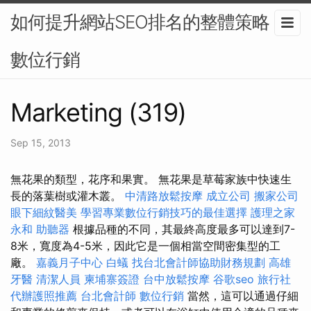
如何提升網站SEO排名的整體策略？-
數位行銷
Marketing (319)
Sep 15, 2013
無花果的類型，花序和果實。 無花果是草莓家族中快速生
長的落葉樹或灌木叢。
中清路放鬆按摩
成立公司
搬家公司
眼下細紋醫美
學習專業數位行銷技巧的最佳選擇
護理之家
永和
助聽器
根據品種的不同，其最終高度最多可以達到7-
8米，寬度為4-5米，因此它是一個相當空間密集型的工
廠。
嘉義月子中心
白蟻
找台北會計師協助財務規劃
高雄
牙醫
清潔人員
柬埔寨簽證
台中放鬆按摩
谷歌seo
旅行社
代辦護照推薦
台北會計師
數位行銷
當然，這可以通過仔細