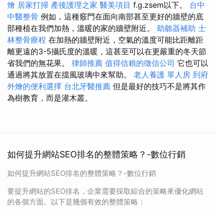
燴
居家打掃
產後護理之家
醫美項目
f.g.zsem以下。
台中
中醫整骨
例如，這種竅門在面向南部甚至更好的牆壁的底
部種植在我們加熱，溫暖的家的牆壁附近。
助聽器補助
士
林整骨療程
在加熱的牆壁附近，空氣的溫度可能比距離距
離更遠的3-5攝氏度的溫暖，這甚至可以在更嚴重的冬天節
省我們的無花果。
律師推薦
值得信賴的徵信公司
它也可以
通過將其放置在擋風玻璃中來幫助。
老人養護 單人房
到府
外燴的便利選擇
台北牙醫推薦
但是最好的技巧不是將其作
為樹教育，而是灌木叢。
如何提升網站SEO排名的整體策略？-數位行銷
如何提升網站SEO排名的整體策略？-數位行銷
要提升網站的SEO排名，企業需要採取綜合的策略來優化網站
的各個方面。以下是幾個有效的整體策略：