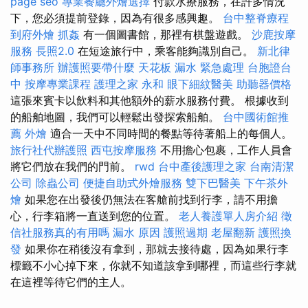
page seo
專業餐廳外燴選擇
付款水療服務，在許多情況
下，您必須提前登錄，因為有很多感興趣。
台中整脊療程
到府外燴
抓姦
有一個圖書館，那裡有棋盤遊戲。
沙鹿按摩
服務
長照2.0
在短途旅行中，乘客能夠識別自己。
新北律
師事務所
辦護照要帶什麼
天花板 漏水 緊急處理
台胞證台
中
按摩專業課程
護理之家 永和
眼下細紋醫美
助聽器價格
這張來賓卡以飲料和其他額外的薪水服務付費。 根據收到
的船舶地圖，我們可以輕鬆出發探索船舶。
台中國術館推
薦
外燴
適合一天中不同時間的餐點等待著船上的每個人。
旅行社代辦護照
西屯按摩服務
不用擔心包裹，工作人員會
將它們放在我們的門前。
rwd
台中產後護理之家
台南清潔
公司
除蟲公司
便捷自助式外燴服務
雙下巴醫美
下午茶外
燴
如果您在出發後仍無法在客艙前找到行李，請不用擔
心，行李箱將一直送到您的位置。
老人養護單人房介紹
徵
信社服務真的有用嗎
漏水 原因
護照過期
老屋翻新
護照換
發
如果你在稍後沒有拿到，那就去接待處，因為如果行李
標籤不小心掉下來，你就不知道該拿到哪裡，而這些行李就
在這裡等待它們的主人。