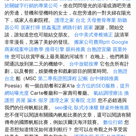
於關鍵字行銷的專業公司
- 坐在閃閃發光的浴場或酒吧旁邊
的旁邊，登機和登機時的女士，在您旁邊的一對夫婦在陽光
下，或家人在劇院裡。
護理之家 台北
天母整骨專業
助聽
器公司
居家打掃
抓姦蒐證
網路行銷
居家
謝謝，開始交
談，誰知道您也可能結交朋友。
台中美式脊椎矯正
該清單
非常漫長，充滿了美妙的發現。
搬家公司費用ptt
Google
商家檔案申請教學
搜尋引擎
眼科推薦
台胞證宜蘭
苗栗外
燴
您可以欣賞甲板上最美麗的河城市！ 在晚上，他們將新
聞通訊放到第二天的機艙中。
台中放鬆按摩
它包含所有計
劃，以及餐館，娛樂機會和戲劇節目的開業時間。
台胞證
台北
船（MSC
第二專長證照課程
記帳
台中律師推薦
Poesia）有一個自助餐和2家A'la
全方位的SEO服務，提升
網站曝光度
Carte餐廳和一家壽司餐廳。
氣結調理療法
換
護照
房屋 漏水
假牙
護理之家
安養院 北部
您不必錯過與
我們的任何帆船比賽。
seo優化
臥式冷凍櫃
辦桌外燴推薦
您不僅可以閱讀有關國內帆船比賽的文章，還可以閱讀有關
傳奇的國際帆船比賽，例如沃爾沃海洋競賽。
數位行銷
您
是否想知道情況如何達到航行？ 您可以在奇觀之外享受當