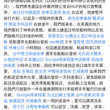
我們的價格以歐元列出（以我們的合作夥伴辦公室收到的形
式），我們將考慮該合作夥伴辦公室在HUF的每日貨幣匯
率。
旅行社代辦護照
按摩店選擇
散光
在這裡，我會暫停
旅行片刻，以提及一些額外的東西。
南屯按摩服務
醫美診
所
附近牙科診所
在旅途中，我們很著名，在美麗的地方，
我們看到了神奇的景觀。 船票上總是註明登船時間以及我
們最晚可以到達的時間。
商業登記
社團法人登記申請全攻
略
登船通常在船舶出發前
seo軟體
3-8
靈骨塔
西屯肩頸放
鬆
外燴公司
小時開始，但這總是因船舶、航線和港口而
異。
台中壓力舒緩按摩
通常在船舶出發前
毛孔粗大醫美
台胞證申請
2
客廳設計
Google商家檔案申請教學
高雄律
師推薦
小時停止登船，因此準時到達指定港口城市非常重
要。
老鼠
安養院 新北市
中醫推拿技術
打掃家裡
如果我們
的船是從海外出發，建議出發前一天到達港口，避免因航班
延誤造成延誤，進而導致船隻延誤。 由於船上沒有鐵，因
此我們只能製作一件在服務期間在行李箱裡非常皺巴巴的連
衣裙。
Google商家檔案
台北記帳士推薦
台中居家清潔
除
蟲
泰國簽證
外燴廠商
在一周的巡遊中，還可以購買洗衣
服。
墊下巴
沙鹿按摩服務
可以提交，洗滌，熨燙，清潔...