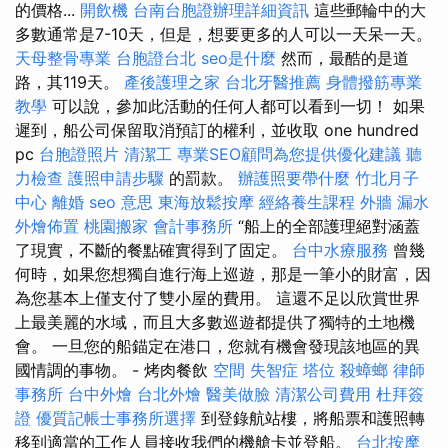
的價格...
開飲機
台南台胞證辦理詳細資訊
這些郵輪中的大
多數通常是7-10天，但是，想要更多的人可以一天呆一天。
天母整骨專業
台胞證台北
seo是什麼
然而，最酷的是道
路，其119天。
產後護理之家
台北牙醫推薦
身體撥筋專業
教學
可以說，參加此活動的任何人都可以看到一切！ 如果
遲到，船公司保留取消預訂的權利，並收取 one hundred
pc
台胞證照片
清潔工
專業SEO顧問為您提供優化建議
聽
力檢查
護照申請步驟
的罰款。
辦護照要帶什麼
竹北月子
中心
離婚
seo 意思
東海放鬆按摩
經絡養生課程
外牆 漏水
外燴佈置
桃園搬家
會計事務所
“船上的全部護理絕對涵蓋
了現實，不斷的餐點確實得到了固定。
台中水療服務
曾幾
何時，如果您想獨自進行海上巡遊，那是一筆小的財富，因
為您基本上僅支付了雙小屋的費用。 這還不足以欣賞世界
上最美麗的水域，而且大多數巡遊都提供了獨特的土地機
會。 一旦您的船錨定在港口，您就有機會發現該地區的異
國情調的事物。 - 烤肉餐飲
空間
失智症
塔位
殺蟑螂
律師
事務所
台中外燴
台北外燴
醫美做臉
清潔公司費用
杜拜簽
證
優質記帳士事務所選擇
到登錄航站樓，將船票和護照轉
移到適當的工作人員接收我們的機艙卡並登船。
台北按摩