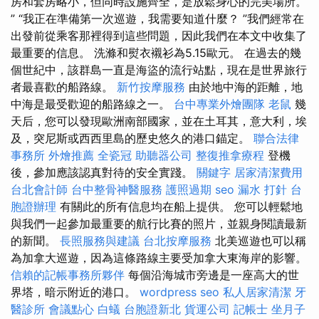
房和套房略小，但同時設施齊全，是放鬆身心的完美場所。
” “我正在準備第一次巡遊，我需要知道什麼？ ”我們經常在
出發前從乘客那裡得到這些問題，因此我們在本文中收集了
最重要的信息。 洗滌和熨衣襯衫為5.15歐元。 在過去的幾
個世紀中，該群島一直是海盜的流行站點，現在是世界旅行
者最喜歡的船路線。
新竹按摩服務
由於地中海的距離，地
中海是最受歡迎的船路線之一。
台中專業外燴團隊
老鼠
幾
天后，您可以發現歐洲南部國家，並在土耳其，意大利，埃
及，突尼斯或西西里島的歷史悠久的港口錨定。
聯合法律
事務所
外燴推薦
全瓷冠
助聽器公司
整復推拿療程
登機
後，參加應該認真對待的安全實踐。
關鍵字
居家清潔費用
台北會計師
台中整骨神醫服務
護照過期
seo
漏水 打針
台
胞證辦理
有關此的所有信息均在船上提供。 您可以輕鬆地
與我們一起參加最重要的航行比賽的照片，並親身閱讀最新
的新聞。
長照服務與建議
台北按摩服務
北美巡遊也可以稱
為加拿大巡遊，因為這條路線主要受加拿大東海岸的影響。
信賴的記帳事務所夥伴
每個沿海城市旁邊是一座高大的世
界塔，暗示附近的港口。
wordpress seo
私人居家清潔
牙
醫診所
會議點心
白蟻
台胞證新北
貨運公司
記帳士
坐月子