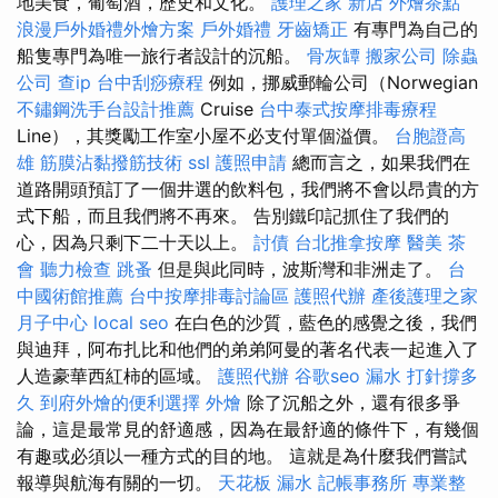
地美食，葡萄酒，歷史和文化。
護理之家 新店
外燴茶點
浪漫戶外婚禮外燴方案
戶外婚禮
牙齒矯正
有專門為自己的
船隻專門為唯一旅行者設計的沉船。
骨灰罈
搬家公司
除蟲
公司
查ip
台中刮痧療程
例如，挪威郵輪公司（Norwegian
不鏽鋼洗手台設計推薦
Cruise
台中泰式按摩排毒療程
Line），其獎勵工作室小屋不必支付單個溢價。
台胞證高
雄
筋膜沾黏撥筋技術
ssl
護照申請
總而言之，如果我們在
道路開頭預訂了一個井選的飲料包，我們將不會以昂貴的方
式下船，而且我們將不再來。 告別鐵印記抓住了我們的
心，因為只剩下二十天以上。
討債
台北推拿按摩
醫美
茶
會
聽力檢查
跳蚤
但是與此同時，波斯灣和非洲走了。
台
中國術館推薦
台中按摩排毒討論區
護照代辦
產後護理之家
月子中心
local seo
在白色的沙質，藍色的感覺之後，我們
與迪拜，阿布扎比和他們的弟弟阿曼的著名代表一起進入了
人造豪華西紅柿的區域。
護照代辦
谷歌seo
漏水 打針撐多
久
到府外燴的便利選擇
外燴
除了沉船之外，還有很多爭
論，這是最常見的舒適感，因為在最舒適的條件下，有幾個
有趣或必須以一種方式的目的地。 這就是為什麼我們嘗試
報導與航海有關的一切。
天花板 漏水
記帳事務所
專業整