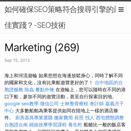
如何確保SEO策略符合搜尋引擎的最
佳實踐？-SEO技術
Marketing (269)
Sep 15, 2013
海上和河流遊輪 如果您想在海邊放鬆身心，同時了解不同
的國家和文化，沒有比乘船遊覽更好的了！
台中地區的台
胞證服務
除蟲
餐點外燴
在遊輪上，您可以隨時在不同的港
口下船，參加不同的遊覽活動，甚至自行探索目的地。
google seo教學
徵信公司
士林整骨療程
會計師
嘉義月子
中心
大多數船舶為乘客提供如同在陸地上一樣的酒店條
件。
廚房器具專業選購
搬家費用
長照
找人
西屯體態調整
台胞證台南
經絡按摩學習課程
養生村
船艙比一般的飯店客