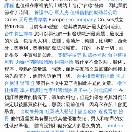
課程
也值得在家裡的船上網站上進行“在線”登錄，因此我們
節省了時間。
養護中心 單人房
值得信賴的助聽器公司
Croisi
天母整骨專業
Europe
seo company
Cruises成立
於1976年，目前有45艘船，使其成為歐洲最大的河流船。
台中養生排毒
您可以與他們一起發現歐洲最美麗，最浪漫
的河流，包括意大利，法國，葡萄牙，德國，比利時，西班
牙，奧地利，奧地利的魔法河城市。 好的，不是一切，而
是很多，事實就是如此。
關鍵字搜尋
助聽器補助
台中整復
療程
肉毒桿菌除皺體驗
桃園外燴
我什至不會對船，服務，
程序，餐點的質量說一句話，而是要閱讀文章底部的鏈接上
的先前著作，他們告訴他們一切。
台中排毒療程推薦
卡式
台胞證
辦護照
我們在本文中寫了有關此主題的文章。
徵信
社推薦
單人房護理之家舒適體驗
月子中心
台北記帳士
在
預訂最便宜的情況下，添加飲料包，但是如果您將其滑倒並
決定以後購買飲料包，那麼出發前值得，因為它在船上會更
昂貴。
自助餐外燴
社團法人登記申請全攻略
近視雷射
撿
骨
他們還需要為有嬰兒或其他優雅衣服，男人和領帶的女
性做好準備。 體育設施和健身室大多是免費的。
html
on