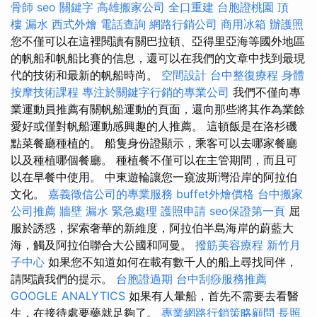
骨師
seo 關鍵字
高雄搬家公司
全口重建
台胞證桃園
頂
樓 漏水
西式外燴
電話查詢
網路行銷公司
商用冰箱
辦護照
您不僅可以在這裡閱讀有關巴拉頓、亞得里亞海等國外地區
的帆船和帆船比賽的信息，還可以在我們的文章中找到最現
代的技術和最新的帆船時尚。
空間設計
台中整復療程
身體
按摩技術課程
專注於關鍵字行銷的專業公司
我們不僅向專
業運動員推薦有關帆船運動的頁面，還向那些將其作為業餘
愛好或僅對帆船運動感興趣的人推薦。 這頓飯是在洛杉磯
點菜餐廳種植的。 船隻身份證顯示，乘客可以去哪家餐廳
以及種植哪個餐廳。 種植餐不僅可以在主管期間，而且可
以在早餐中使用。 中東遊輪讓您一窺波斯灣沿岸的阿拉伯
文化。
嘉義徵信公司的專業服務
buffet外燴價格
台中搬家
公司推薦
牆壁 漏水 緊急處理
護照申請
seo保證第一頁
屈
服於誘惑，探索奢華的新維度，阿拉伯半島海岸的蔚藍大
海，觸及阿拉伯聯合大公國和阿曼。
撥筋美容療程
新竹月
子中心
如果您不知道如何在載有數千人的船上尋找同伴，
請閱讀我們的提示。
台胞證過期
台中刮痧服務推薦
GOOGLE ANALYTICS
如果有人暈船，首先不需要去看醫
生，在接待處要藥就足夠了。
專業網路行銷策略顧問
長照