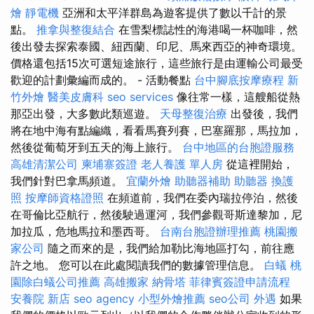
燴
靜電機
亞洲和太平洋群島為遊客提供了數以千計的景
點。
推拿與整復結合
在雪梨標誌性的海港喝一杯咖啡，然
後出發去探索泰國、紐西蘭、印尼、馬來西亞的神奇環境。
價格還包括15次可選短途旅行，這些旅行是由運輸公司最受
歡迎的計劃彙編而成的。 - 活動餐點
台中腳底按摩療程
新
竹外燴
醫美皮膚科
seo services
像往常一樣，這艘船從熱
那亞出發，大多數此類巡遊。
天母整復治療
出發後，我們
將在地中海有點編織，看看馬賽列賽，巴塞羅那，馬拉加，
然後從葡萄牙到五天的海上旅行。
台中地區的台胞證服務
高雄清潔公司
柬埔寨簽證
老人養護 單人房
從這裡開始，
我們針對巴拿馬頻道。
宜蘭外燴
助聽器補助
助聽器
換護
照
按摩師資格證照
在頻道前，我們在委內瑞拉停泊，然後
在哥倫比亞航行，然後駛過運河，我們參觀哥斯達黎加，尼
加拉瓜，危地馬拉和墨西哥。
台南台胞證辦理推薦
桃園搬
家公司
隨之而來的是，我們給加勒比海地區打勾，前往應
許之地。 您可以在此處閱讀我們的數據管理信息。
白蟻
桃
園除白蟻公司推薦
高雄搬家
納骨塔
菲律賓簽證申請流程
安養院 新店
seo agency
小型外燴推薦
seo公司
外遇
如果