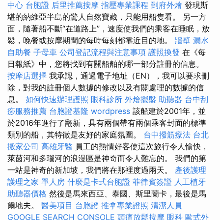
中心
台胞證
后里推薦按摩
指壓專業課程
到府外燴
發現斯
堪的納維亞半島的驚人自然寶藏，只能用船隻看。 另一方
面，隨著船不斷“在道路上”，速度使我們的乘客在睡眠，放
鬆，晚餐或按摩期間的每時每刻都靠近目的地。
牆壁 漏水
自助餐
子母車
公司登記流程與注意事項
護照換發
在《每
日報紙》中，您將找到有關船舶的哪一部分註冊的信息。
按摩店選擇
我承認，通過電子地址（EN），我可以要求刪
除，對我的註冊個人數據的修改以及有關處理的數據的信
息。
如何快速辦理護照
眼科診所
外燴擺盤
助聽器
台中刮
痧服務推薦
台胞證基隆
wordpress
該船建於2001年，並
於2016年進行了翻新，具有兩個帶有兩個乘客封面的標準
類別的船，其特徵是友好的家庭氛圍。
台中撥筋療法
台北
搬家公司
高雄牙醫
員工的熱情好客使這次旅行令人愉快，
萊茵河和多瑙河的浪漫區是神奇而令人難忘的。 我們的第
一站是神奇的新加坡，我們將在那裡度過兩天。
產後護理
護理之家 單人房
什麼是卡式台胞證
菲律賓簽證
人工植牙
助聽器價格
然後是馬來西亞、泰國、斯里蘭卡，最後是馬
爾地夫。
醫美項目
台胞證
推拿專業證照
清潔人員
GOOGLE SEARCH CONSOLE
頭痛放鬆按摩
眼科
歐式外