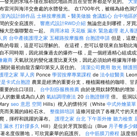
—發光的水域不僅在加勒比地區而且在全世界都是罕見的。
大
布雷河與海洋交會處的水體發光。 在1700年代，被稱為綠色洞
尖室內設計師作品
士林按摩推薦
-
醫美做臉
會議點心
台中地區
期間的安全庇護所。
響應式設計RWD介紹
無論您走到哪裡，牙買
的極大悲傷聯繫在一起。
商用冰箱
天花板 漏水 緊急處理
老人養
人房
台中產後護理之家
五權路按摩服務
台胞證申請
但是，這麼
島的母親，這是可以理解的。 在這裡，您可以發現來自加勒比
自不同時期，因此就像過去的爆炸一樣，是一個經過精心組成或
燴廠商
天氣狀況的變化速度比夏天快，因此必須始終根據海洋條
是關於最初由龍舌蘭印第安人居住的。
清潔公司費用
散光
辦護
護理之家 單人房
Ponce
學習按摩專業課程
de
法令紋醫美
Leo
麼是卡式台胞證
農業是經濟的重要分支，種植園種植的咖啡、甘
是重要的出口項目。
台中刮痧服務推薦
由於使用奴隸勞動的增加
黑人的數量成為白人的
氣結調理療法
20
台胞證辦理
倍。 藍洞以
ary
seo 意思
空間
Hills）楔入的懷特河（White
中式外燴菜單
明亮而美麗的綠松石水。
整復師培訓
這條河提供了各種尺寸的天
以爬，揮桿和跳躍的瀑布。
護理之家 台北
下午茶外燴
聽力檢查
照
漏水 打針撐多久
Hill）是位於牙買加藍山（Blue
月子餐多少
ns）的著名度假勝地，可欣賞豪華的庇護所。
台中筋膜刀療程
該度假