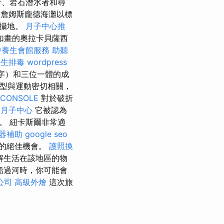
者、岩石潛水者和尋
詹姆斯龐德海灘以標
拍攝地。
月子中心推
如畫的奧拉卡貝薩西
中養生會館服務
助聽
養生排毒
wordpress
名字）和三位一體的成
型與運動密切相關，
 CONSOLE
對於破折
中月子中心
它被認為
。 紐卡斯爾非常適
器補助
google seo
的絕佳機會。
護照換
解生活在該地區的物
船過河時，你可能會
公司
高級外燴
這次旅