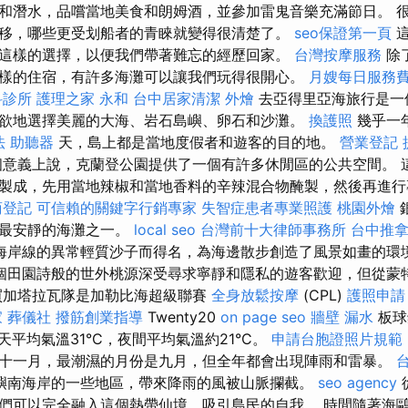
和潛水，品嚐當地美食和朗姆酒，並參加雷鬼音樂充滿節日。 
移，哪些更受划船者的青睞就變得很清楚了。
seo保證第一頁
這
這樣的選擇，以便我們帶著難忘的經歷回家。
台灣按摩服務
除
樣的住宿，有許多海灘可以讓我們玩得很開心。
月嫂每日服務
科診所
護理之家 永和
台中居家清潔
外燴
去亞得里亞海旅行是一
欲地選擇美麗的大海、岩石島嶼、卵石和沙灘。
換護照
幾乎一
法
助聽器
天，島上都是當地度假者和遊客的目的地。
營業登記
意義上說，克蘭登公園提供了一個有許多休閒區的公共空間。 
製成，先用當地辣椒和當地香料的辛辣混合物醃製，然後再進
商登記
可信賴的關鍵字行銷專家
失智症患者專業照護
桃園外燴
上最安靜的海灘之一。
local seo
台灣前十大律師事務所
台中推
海岸線的異常輕質沙子而得名，為海邊散步創造了風景如畫的環
個田園詩般的世外桃源深受尋求寧靜和隱私的遊客歡迎，但從蒙
買加塔拉瓦隊是加勒比海超級聯賽
全身放鬆按摩
(CPL)
護照申請
家
葬儀社
撥筋創業指導
Twenty20
on page seo
牆壁 漏水
板球
天平均氣溫31°C，夜間平均氣溫約21°C。
申請台胞證照片規範
十一月，最潮濕的月份是九月，但全年都會出現陣雨和雷暴。
嶼南海岸的一些地區，帶來降雨的風被山脈攔截。
seo agency
們可以完全融入這個熱帶仙境，吸引島民的自我。 時間隨著海