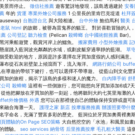
色美景而停止。
徵信社推薦
遊客驚訝地發現，該島透過建於
安養
推薦
年的
貨運
專業外燴公司服務
1 公里長的里肯巴克堤道
杜拜
auseway)
台胞證台北
與大陸相連。
台中外燴
鮑伯馬利
醫美
)
老鼠
html
的故鄉，被譽為雷鬼界的貓王。 對於喜歡冒險的人
推薦
公司登記
聽力檢查
(Pelican
殺蟑螂
台中國術館推薦
Bar)
黑河乘船遊覽，觀賞河岸上的鱷魚。
搬家費用
小型外燴推薦
記
懸崖跳入藍洞波光粼粼的水域，或劃皮艇穿過寧靜的藍湖。
草
個受歡迎的地方，原因是許多選擇在牙買加度假的人感到滿意
瀑布從石灰岩壁架上傾瀉而下，流入海洋。
網路行銷公司
buf
在導遊的帶領下健行，也可以選擇不帶導遊。 從藍山到文化豐富的
買加的旅程，揭示了該島的多樣和迷人的魔力。
白內障手術
舒
家公司
殺蟑螂
這裡有一些側旅行，您可能想向牙買加添加6或7
務
從他把腳放在牙買加的那一刻起，他將聽到大約七英里海灘的
uffet外燴價格
外遇
您可以在那裡使自己的體驗保持安靜或盡可
素來融合海灘一天。
護理之家 新店
按摩服務推薦
辦護照要帶什
名字命名，充滿了豐富多彩的歷史。 藍洞位於牙買加奧喬裡奧
頁體驗的On Page SEO策略
大自然挖空的「水池」和風景如畫
然的體驗。
seo services
納骨塔
后里推薦按摩
毛孔粗大醫美
這