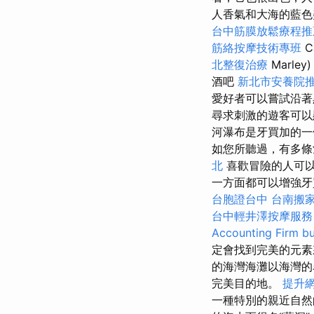
人香氣和大海的藍
台中筋膜放鬆療程
筋絡按摩技術專班
C
北整復治療
Marley
酒吧
新北市安養院
愛好者可以嘗試沿著
尋求刺激的遊客可以
河瀑布是牙買加的一
如您所聽過，有多條
北
喜歡冒險的人可以
一方面都可以增強牙
台胞證台中
台南搬
台中輕井澤按摩服
Accounting Firm
b
定會找到完美的元
的海灣海灘以海灣的
完美目的地。
提升網
一種特別的親近自