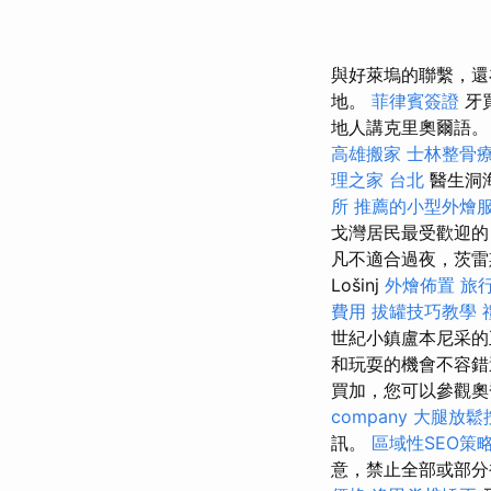
與好萊塢的聯繫，還
地。
菲律賓簽證
牙
地人講克里奧爾語
高雄搬家
士林整骨
理之家 台北
醫生洞
所
推薦的小型外燴
戈灣居民最受歡迎
凡不適合過夜，茨雷
Lošinj
外燴佈置
旅
費用
拔罐技巧教學
世紀小鎮盧本尼采的
和玩耍的機會不容
買加，您可以參觀奧
company
大腿放鬆
訊。
區域性SEO策
意，禁止全部或部分