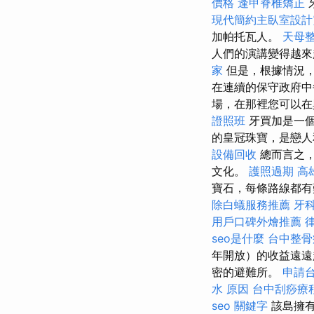
價格
逢甲脊椎矯正
現代簡約主臥室設計
加帕托瓦人。
天母
人們的演講變得越來
家
但是，根據情況
在連續的保守政府中
場，在那裡您可以在
證照班
牙買加是一
的皇冠珠寶，是戀
設備回收
總而言之，
文化。
護照過期
高
寶石，每條路線都有
除白蟻服務推薦
牙
用戶口碑外燴推薦
seo是什麼
台中整
年開放）的收益遠遠
密的避難所。
申請
水 原因
台中刮痧療
seo 關鍵字
該島擁有