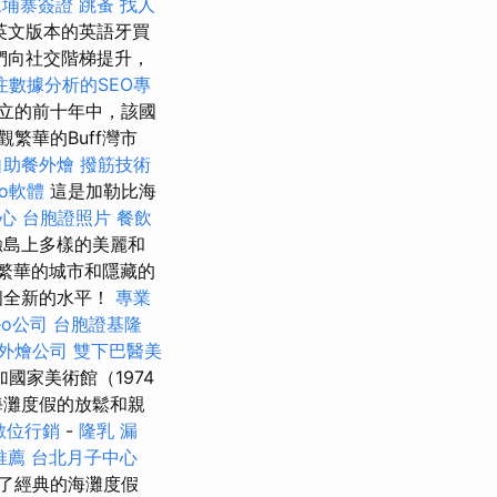
柬埔寨簽證
跳蚤
找人
英文版本的英語牙買
我們向社交階梯提升，
注數據分析的SEO專
立的前十年中，該國
繁華的Buff灣市
自助餐外燴
撥筋技術
eo軟體
這是加勒比海
心
台胞證照片
餐飲
驗島上多樣的美麗和
繁華的城市和隱藏的
個全新的水平！
專業
eo公司
台胞證基隆
外燴公司
雙下巴醫美
國家美術館（1974
海灘度假的放鬆和親
數位行銷
-
隆乳
漏
推薦
台北月子中心
了經典的海灘度假