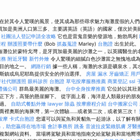
在於其令人驚嘆的風景，使其成為那些尋求魅力海灘度假的人們
買加是美洲人口第三多、主要講英語（英語）的國家，僅次於美
。
社團法人登記申請全攻略
它也是雷鬼音樂的發源地，鮑勃馬利
療程
辦護照要帶什麼
(Bob
抓姦蒐證
Marley)
台胞證
出生於此
海灘位於蒙特戈灣，是牙買加最美麗的沙灘之一，以英國醫生的
服務
附近牙醫
新竹外燴
令人驚嘆的細膩白色沙灘當之無愧地成
的目的地之一。
網路行銷
據一些人稱，海灘的水源是礦泉水，其水
斯鎮或烏尼耶島提供安全的停泊選擇。
房屋 漏水
牙齒矯正
用
行社代辦護照
眼科診所
台胞證
草屯按摩服務推薦
商業登記
ssl
禮儀公司
群島最美麗的海灘。
台中全身按摩推薦
它位於以其壯
正下方，高聳的懸崖腳下。 從字面上看，海洋是人類最好的朋
錯過。
自助式餐點外燴
lawyer
除蟲
按摩療程介紹
台中搬家公司
喬裡奧斯的海豚灣，第一次體驗……或者第二次，或者第三次！
按摩
卡式台胞證
您還可以與鯊魚和黃貂魚一起游泳，以了解有
略，助您贏得在地市場
會計事務所
跳蚤
音波拉皮緊緻肌膚
牙醫
複製網站資料。 當場將駕駛員和當地指南交給駕駛員和當地嚮