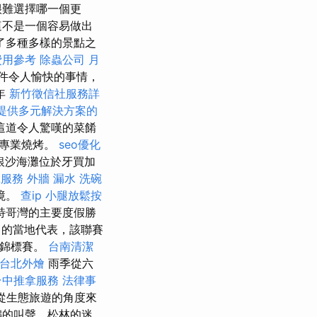
很難選擇哪一個更
不是一個容易做出
了多種多樣的景點之
費用參考
除蟲公司
月
件令人愉快的事情，
年
新竹徵信社服務詳
提供多元解決方案的
這道令人驚嘆的菜餚
行專業燒烤。
seo優化
銀沙海灘位於牙買加
拿服務
外牆 漏水
洗碗
境。
查ip
小腿放鬆按
特哥灣的主要度假勝
的當地代表，該聯賽
錦標賽。
台南清潔
台北外燴
雨季從六
台中推拿服務
法律事
從生態旅遊的角度來
鷗的叫聲、松林的迷