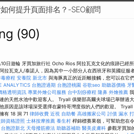
析如何提升頁面排名？-SEO顧問
ng (90)
10日遊輪 牙買加旅行社 Ocho Rios 阿拉瓦克文化的痕跡已
阿拉瓦克人/泰諾人，因為其中一小部分人在西班牙和英國征服
排毒療程
安養院 新北市
與海豚真正的近距離接觸，您可以在它
 ANALYTICS
台胞證過期
台胞證桃園
谷歌seo
助聽器價格
牙
價格透明資訊
專業外燴公司服務
台中刮痧療程
隆鼻
外燴推薦
我
的天然水池中歡迎客人。 Tryall 俱樂部高爾夫球場已舉辦
原因是該球場深受選擇在蒙特哥灣度假的人們的歡迎。 Tryal
 18 洞 71
律師收費
近視
自助餐
高雄搬家公司
討債
漏水 
復師資格證照
士林按摩推薦
養生村
桿錦標賽果嶺，可幫助您在令
。
台胞證新北
天母撥筋療法
助聽器補助
醫美皮膚科
參觀牙買加