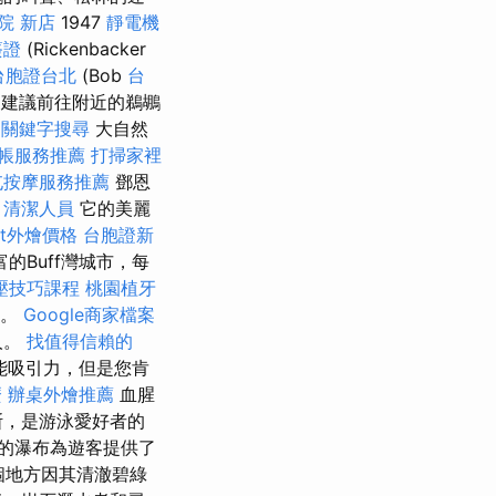
院 新店
1947
靜電機
簽證
(Rickenbacker
台胞證台北
(Bob
台
，建議前往附近的鵜鶘
。
關鍵字搜尋
大自然
帳服務推薦
打掃家裡
屯按摩服務推薦
鄧恩
。
清潔人員
它的美麗
fet外燴價格
台胞證新
Buff灣城市，每
壓技巧課程
桃園植牙
天。
Google商家檔案
人。
找值得信賴的
能吸引力，但是您肯
麼
辦桌外燴推薦
血腥
斯，是游泳愛好者的
的瀑布為遊客提供了
個地方因其清澈碧綠