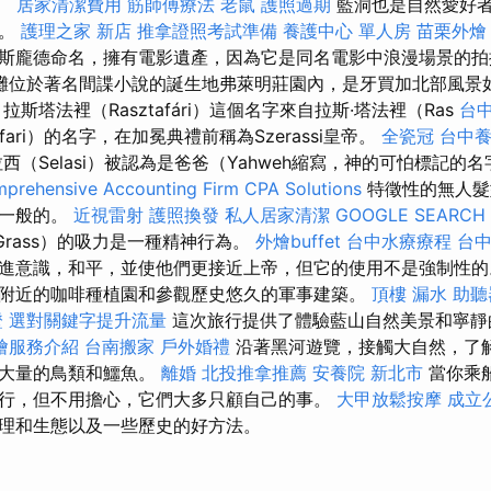
”。
居家清潔費用
筋師傅療法
老鼠
護照過期
藍洞也是自然愛好
點。
護理之家 新店
推拿證照考試準備
養護中心 單人房
苗栗外燴
斯龐德命名，擁有電影遺產，因為它是同名電影中浪漫場景的
灘位於著名間諜小說的誕生地弗萊明莊園內，是牙買加北部風景
斯塔法裡（Rasztafári）這個名字來自拉斯·塔法裡（Ras
台
afari）的名字，在加冕典禮前稱為Szerassi皇帝。
全瓷冠
台中
西（Selasi）被認為是爸爸（Yahweh縮寫，神的可怕標記的
prehensive Accounting Firm CPA Solutions
特徵性的無人髮
是一般的。
近視雷射
護照換發
私人居家清潔
GOOGLE SEARCH
，Grass）的吸力是一種精神行為。
外燴buffet
台中水療療程
台
進意識，和平，並使他們更接近上帝，但它的使用不是強制性的
附近的咖啡種植園和參觀歷史悠久的軍事建築。
頂樓 漏水
助聽
證
選對關鍵字提升流量
這次旅行提供了體驗藍山自然美景和寧靜
燴服務介紹
台南搬家
戶外婚禮
沿著黑河遊覽，接觸大自然，了
括大量的鳥類和鱷魚。
離婚
北投推拿推薦
安養院 新北市
當你乘
行，但不用擔心，它們大多只顧自己的事。
大甲放鬆按摩
成立
理和生態以及一些歷史的好方法。