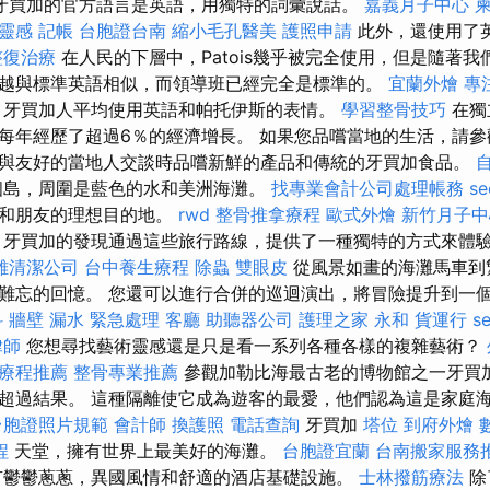
牙買加的官方語言是英語，用獨特的詞彙說話。
嘉義月子中心
靈感
記帳
台胞證台南
縮小毛孔醫美
護照申請
此外，還使用了
整復治療
在人民的下層中，Patois幾乎被完全使用，但是隨著
越與標準英語相似，而領導班已經完全是標準的。
宜蘭外燴
專
，牙買加人平均使用英語和帕托伊斯的表情。
學習整骨技巧
在獨
每年經歷了超過6％的經濟增長。 如果您品嚐當地的生活，請參觀
與友好的當地人交談時品嚐新鮮的產品和傳統的牙買加食品。
個島，周圍是藍色的水和美洲海灘。
找專業會計公司處理帳務
s
人和朋友的理想目的地。
rwd
整骨推拿療程
歐式外燴
新竹月子中
牙買加的發現通過這些旅行路線，提供了一種獨特的方式來體
雄清潔公司
台中養生療程
除蟲
雙眼皮
從風景如畫的海灘馬車到
難忘的回憶。 您還可以進行合併的巡迴演出，將冒險提升到一
科
牆壁 漏水 緊急處理
客廳
助聽器公司
護理之家 永和
貨運行
s
律師
您想尋找藝術靈感還是只是看一系列各種各樣的複雜藝術？
骨療程推薦
整骨專業推薦
參觀加勒比海最古老的博物館之一牙買加
超過結果。 這種隔離使它成為遊客的最愛，他們認為這是家庭
台胞證照片規範
會計師
換護照
電話查詢
牙買加
塔位
到府外燴
程
天堂，擁有世界上最美好的海灘。
台胞證宜蘭
台南搬家服務
鬱鬱蔥蔥，異國風情和舒適的酒店基礎設施。
士林撥筋療法
除