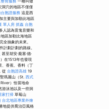
里整骨服務
一種叫做
穴洞穴的地區不僅僅
的台胞證服務
這是西
加主要與加勒比地區
護 單人房
抓姦
台胞
多人認為雷鬼音樂和
海地區加勒比海地區
完全抽象的未來。
件計劃計劃的路線。
照
甚至胡安·龐塞·德·
n）在1513年也發現
蔗、香蕉、香料（丁
，從
台胞證高雄
19
聖瑪麗山（St.
西式
River）恰當地命
然游泳池以及一些洞
居家打掃
草莓山
錢
台北地區專業外燴
勝地提供喬治亞風格