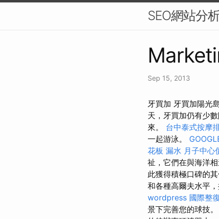
SEO網站分
Marketi
Sep 15, 2013
牙買加 牙買加陽光島
天，牙買加仍有少數
來。
台中泰式按摩
一起游泳。
GOOGLE
花板 漏水
月子中心
祉，它們在與海洋相連
此獲得積極口碑的其他
和各種高爾夫水平，擁有
wordpress
國際整
景下完善您的球技