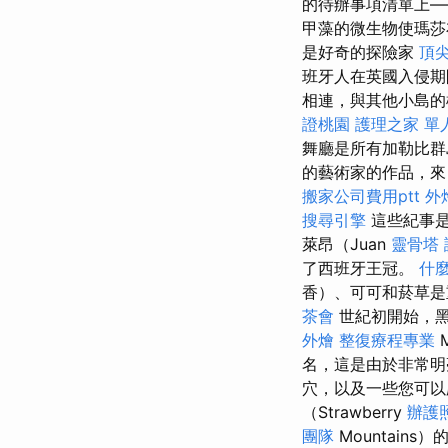
的待辦事項清單上—
甲藻的微生物使瑪莎
是好奇的探險家
頂
班牙人在英國入侵
相連，與其他小島
證桃園
護理之家 單
舞廳是所有加勒比群
的藝術家的作品，來
搬家公司費用ptt
外
搜尋引擎
這些紀事
萊昂（Juan
靈骨塔
了西班牙王冠。
什
香）、可可和菸草
茶會
世紀初開始，
外燴
整復療程專業
M
名，這是由於非常
穴，以及一些您可
（Strawberry
辦護
團隊
Mountai