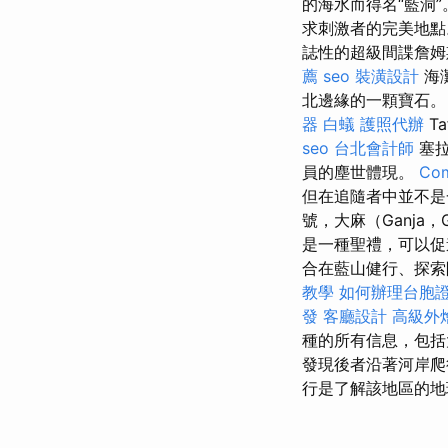
的海水而得名“藍洞
求刺激者的完美地
誌性的超級間諜詹姆
薦
seo
裝潢設計
海
北邊緣的一顆寶石。 拉
器
白蟻
護照代辦
T
seo
台北會計師
塞拉
員的塵世體現。
Com
但在追隨者中並不
號，大麻（Ganja
是一種聖禮，可以促
合在藍山健行、探索
教學
如何辦理台胞
發
客廳設計
高級外
種的所有信息，包
發現後者沿著河岸爬
行是了解該地區的地