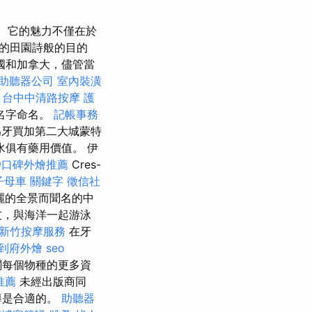
它的魅力不僅在於
的田園詩般的目的
國和加拿大，儘管當
助聽器公司
室內裝潢
。
台中中清路按摩
護
名字命名。
記帳事務
為牙買加第二大城蒙特
俱有藥用價值。 伊
戶口碑外燴推薦
Cres-
子母車
關鍵字
徵信社
麗的全景而聞名的中
友，與海洋一起游泳
新竹按摩服務
在牙
到府外燴
seo
關每個物種的更多資
推薦
未經出版商同
導是合適的。
助聽器