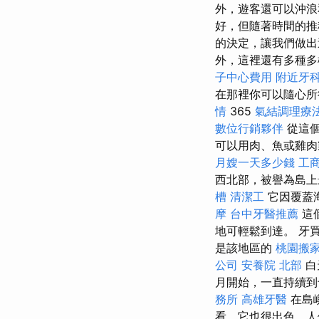
外，遊客還可以沖浪
好，但隨著時間的推
的決定，讓我們做出
外，這裡還有多種多
子中心費用
附近牙
在那裡你可以隨心所
情
365
氣結調理療
數位行銷夥伴
從這個
可以用肉、魚或雞肉
月嫂一天多少錢
工
西北部，被譽為島
槽
清潔工
它因覆蓋
摩
台中牙醫推薦
這
地可輕鬆到達。 牙
是該地區的
桃園搬
公司
安養院 北部
白
月開始，一直持續到
務所
高雄牙醫
在島
看，它也很出色，人