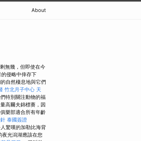
About
經所剩無幾，但即使在今
者的侵略中倖存下
們的自然棲息地與它們
醫
竹北月子中心
天
們特別關注動物的福
過大量高爾夫錦標賽，因
l 俱樂部適合所有年齡
打針
泰國簽證
人驚嘆的加勒比海背
的夜光潟湖應該在您