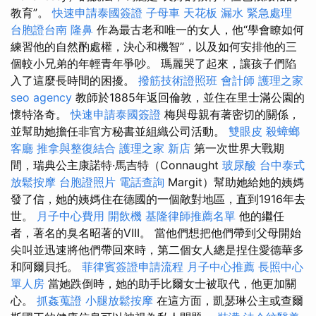
教育”。
快速申請泰國簽證
子母車
天花板 漏水 緊急處理
台胞證台南
隆鼻
作為最古老和唯一的女人，他“學會瞭如何
練習他的自然酌處權，決心和機智”，以及如何安排他的三
個較小兄弟的年輕青年爭吵。 瑪麗哭了起來，讓孩子們陷
入了這麼長時間的困擾。
撥筋技術證照班
會計師
護理之家
seo agency
教師於1885年返回倫敦，並住在里士滿公園的
懷特洛奇。
快速申請泰國簽證
梅與母親有著密切的關係，
並幫助她擔任非官方秘書並組織公司活動。
雙眼皮
殺蟑螂
客廳
推拿與整復結合
護理之家 新店
第一次世界大戰期
間，瑞典公主康諾特·馬吉特（Connaught
玻尿酸
台中泰式
放鬆按摩
台胞證照片
電話查詢
Margit）幫助她給她的姨媽
發了信，她的姨媽住在德國的一個敵對地區，直到1916年去
世。
月子中心費用
開飲機
基隆律師推薦名單
他的繼任
者，著名的臭名昭著的VIII。 當他們想把他們帶到父母開始
尖叫並迅速將他們帶回來時，第二個女人總是捏住愛德華多
和阿爾貝托。
菲律賓簽證申請流程
月子中心推薦
長照中心
單人房
當她跌倒時，她的助手比爾女士被取代，他更加關
心。
抓姦蒐證
小腿放鬆按摩
在這方面，凱瑟琳公主或查爾