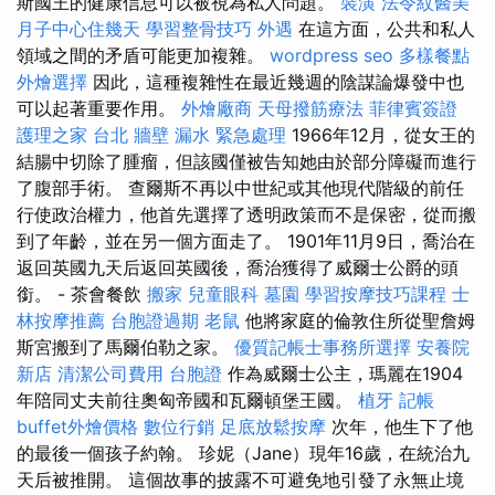
斯國王的健康信息可以被視為私人問題。
裝潢
法令紋醫美
月子中心住幾天
學習整骨技巧
外遇
在這方面，公共和私人
領域之間的矛盾可能更加複雜。
wordpress seo
多樣餐點
外燴選擇
因此，這種複雜性在最近幾週的陰謀論爆發中也
可以起著重要作用。
外燴廠商
天母撥筋療法
菲律賓簽證
護理之家 台北
牆壁 漏水 緊急處理
1966年12月，從女王的
結腸中切除了腫瘤，但該國僅被告知她由於部分障礙而進行
了腹部手術。 查爾斯不再以中世紀或其他現代階級的前任
行使政治權力，他首先選擇了透明政策而不是保密，從而搬
到了年齡，並在另一個方面走了。 1901年11月9日，喬治在
返回英國九天后返回英國後，喬治獲得了威爾士公爵的頭
銜。 - 茶會餐飲
搬家
兒童眼科
墓園
學習按摩技巧課程
士
林按摩推薦
台胞證過期
老鼠
他將家庭的倫敦住所從聖詹姆
斯宮搬到了馬爾伯勒之家。
優質記帳士事務所選擇
安養院
新店
清潔公司費用
台胞證
作為威爾士公主，瑪麗在1904
年陪同丈夫前往奧匈帝國和瓦爾頓堡王國。
植牙
記帳
buffet外燴價格
數位行銷
足底放鬆按摩
次年，他生下了他
的最後一個孩子約翰。 珍妮（Jane）現年16歲，在統治九
天后被推開。 這個故事的披露不可避免地引發了永無止境