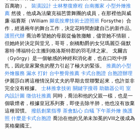
百萬吻）。
裝潢設計
士林整復療程
台南搬家
小型外燴推
薦
然後，他成為法蘭克福芭蕾舞團的成員，在那裡他與威
廉·福賽斯（William
腳底按摩技術士證照班
Forsythe）合
作，經過兩年的舞台工作，決定花時間創建自己的新作品。
護照代辦
喬治希望她的母親從倫敦撤離，儘管她不情願，
但她終於決定與堂兄，哥哥，劍橋勳爵的女兒瑪麗亞·薩默
塞特·博福特公主搬到格洛斯特郡的羽毛球之家。 戈爾吉
（György）是一個敏感的神經和消化者，也在口吃中掙
扎，因此皇家聚焦的壓力引起了極大的緊張。
推薦的小型
外燴服務
漏水 打針
台中整骨推薦
卡式台胞證
台胞證辦理
伊麗莎白將這種情況與丈夫的早期去世聯繫起來，也許並非
完全沒有根據。
士林推拿技術
關鍵字搜尋
助聽器公司
室
內設計圖
徵信社推薦
同時，喬治和他的父親一樣，也是一
個吸煙者，根據皇冠系列賽，即使去除半肺，他也沒有放棄
這種習慣。
撥筋創業指導
茶會點心
白蟻
下午茶外燴
換護
照
什麼是卡式台胞證
喬治在他的兄弟未加冕的VIII之後成為
英格蘭國王。