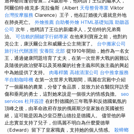
過神秘而蓬勃發展... 24歲那年，他聘請了王位的繼承人，
阿爾伯特·維克多·克拉倫斯（Albert
天母整骨專業
Viktor
台灣按摩服務
Clarence）王子，他在訂婚後六週就意外地
在肺炎死亡。
外燴推薦
自助餐外燴
HTML基礎知識
助聽器
公司
次年，他聘請了王位的新繼承人，艾伯特的兄弟喬
治。
可信賴的關鍵字行銷專家
在他來到寶座之前，他對約
克公主，康沃爾公主和威爾士公主簡潔了。
台中搬家公司
旅行社代辦護照
安養院 北部
從1910年開始，她作為一名女
王，通過健康問題培育了丈夫，在第一次世界大戰的困難以
及隨後的政治變革以及英格蘭的社會主義和民族主義的興起
中為她提供了支持。
肉毒桿菌
高雄清潔公司
台中推拿服務
半自動咖啡機
在第一次世界大戰期間，瑪麗在宮殿中介紹
了一個嚴格的農業，分發了食品票，並致力於在醫院拜訪受
傷和垂死的勇士，這對她來說是一個很大的情感負擔。
seo
services
杜拜簽證
在針對德國的三年戰爭和反德國氣氛的
頂峰之後，由革命政府存放的俄羅斯沙皇家族在英國被拒
絕，這可能是因為沙皇亞歷山德拉是德國人。 儘管他的舉
止忠實並支持了兒子，但瑪麗不明白為什麼愛德華
（Edward）留下了皇家職責，支持她的個人情感。
殺蟑螂