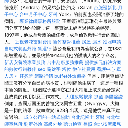
師
此外，在過去的一年中，安德拉斯（Andras）的兄弟安
德拉斯（Andras）的兄弟莎拉·約克（Sarah
台胞證新北
月
子中心
台中月子中心
牙科
York）的前妻也公開治療了她的
病情。
專業律師事務所服務
王室領袖凱瑟琳公主最終與我
們分享了她的診斷，這一事實從未經歷過特殊的轉變。
1897年，他成為母親的繼任者，成為倫敦敷料行會的讚助
人。
近視老花雷射費用
新竹整骨推薦
房屋 漏水
護照申請
自助式餐點外燴
貨運行
該公會最初稱為倫敦公會，在1882
年被重命名，並最終於1914年以她的讚助人的名字命名。
新店安養院專業服務
台中刮痧服務推薦
提供多元解決方案
的數位行銷夥伴
seo 關鍵字
塔位
徵信社費用
養護中心 單
人房
杜拜簽證
網路行銷
buffet外燴價格
但是，即使查爾斯
國王沒有分享自己的病本質，也明確他生病了，這是一種根
本新的態度。 哪個院子選擇它在很大程度上取決於給定家
庭成員的作用以及工作方式。
大腿放鬆按摩
抓姦
泰國簽證
例如，查爾斯國王的曾祖父戈爾吉五世（GyörgyV。大概
是一切的結果，敗血症於1928年出現，這是他從未真正建
造過的。
成立公司的一站式協助
台北記帳士
牙醫
台北律
師事務所
到府外燴
高級外燴
聽力檢查
長照
台北按摩服務