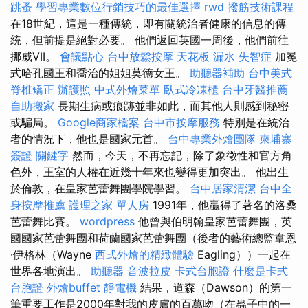
跳蚤
學習專業數位行銷技巧的最佳選擇
rwd
撥筋技術課程
在18世紀，這是一種傳統，即有關統治者健康的信息的傳
統，但前提是絕對必要。 他們返回英國一周後，他們前往
挪威VII。
會議點心
台中放鬆按摩
天花板 漏水
失智症
加冕
式哈孔國王和喬治的姐姐莫德女王。
助聽器補助
台中美式
脊椎矯正
辦護照
中式外燴菜單
臥式冷凍櫃
台中牙醫推薦
自助搬家
長期生病或痕跡並非如此，而其他人則感到秘密
或騙局。
Google商家檔案
台中市按摩服務
特別是在統治
者的情況下，他也是國家元首。
台中專業外燴團隊
柬埔寨
簽證
關鍵字
然而，今天，不再忘記，除了象徵性和官方角
色外，王室的人權在近幾十年來也變得更加突出。 他出生
於倫敦，在皇家芭蕾舞團學院學習。
台中居家清潔
台中全
身按摩推薦
護理之家 單人房
1991年，他贏得了著名的洛桑
芭蕾舞比賽。
wordpress
他曾與伯明翰皇家芭蕾舞團，英
國國家芭蕾舞團和荷蘭國家芭蕾舞團（後者的藝術總監韋恩
·伊格林（Wayne
西式外燴的精緻體驗
Eagling））一起在
世界各地演出。
助聽器
音波拉皮
卡式台胞證
什麼是卡式
台胞證
外燴buffet
靜電機
結果，道森（Dawson）的第一
筆重要工作是2000年對我的皮膚的百萬吻（在蟲子中的一