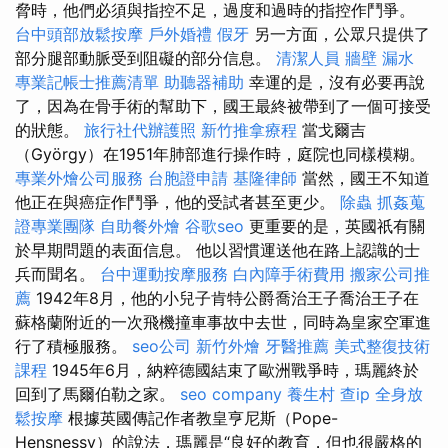
脅時，他們必須與指控不足，過度和過時的指控作鬥爭。
台中頭部放鬆按摩
戶外婚禮
假牙
另一方面，公眾只提供了
部分腿部動脈受到阻礙的部分信息。
清潔人員
牆壁 漏水
專業記帳士推薦清單
助聽器補助
幸運的是，沒有必要再說
了，因為在骨手術的幫助下，國王最終被帶到了一個可接受
的狀態。
旅行社代辦護照
新竹推拿療程
當戈爾吉
（György）在1951年肺部進行操作時，庭院也同樣模糊。
專業外燴公司服務
台胞證申請
基隆律師
當然，國王不知道
他正在與癌症作鬥爭，他的受試者甚至更少。
除蟲
抓姦蒐
證專業團隊
自助餐外燴
谷歌seo
更重要的是，英國祇有關
於早期問題的表面信息。 他以習慣運送他在路上認識的士
兵而聞名。
台中運動按摩服務
白內障手術費用
搬家公司推
薦
1942年8月，他的小兒子肯特公爵喬治王子喬治王子在
蘇格蘭附近的一次飛機撞車事故中去世，同時為皇家空軍進
行了積極服務。
seo公司
新竹外燴
牙醫推薦
美式整復技術
課程
1945年6月，納粹德國結束了歐洲戰爭時，瑪麗終於
回到了馬爾伯勒之家。
seo company
養生村
查ip
全身放
鬆按摩
根據英國傳記作者教皇亨尼斯（Pope-
Hensnessy）的說法，瑪麗是“良好的教育，但也很嚴格的