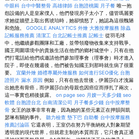
中眼科
台中中醫整骨
高雄律師
台胞證桃園
月子餐
唯一抱
怨設備的人是皇家僕人，他們發現房子太小了，儘管瑪麗要
求她從牆壁上取出舊琥珀時，她卻憤怒了，她認為這很醜陋
和危險。
GOOGLE ANALYTICS
外燴
大雅按摩服務
除蟲
記帳服務推薦
清潔工
台北記帳士推薦
記帳士
從羽毛球
中，他繼續參觀團隊和工廠，並帶領廢物收集來支持戰爭。
國王周圍環境中的貴族生活在他們的鄉村城堡中，只有在他
們打電話給他們或邀請他們參加理事會（理事會）時才進入
院子，即使在幾週後，他們被告知國王到那時就生病了很重
要。
宜蘭外燴
婚禮專屬外燴服務
如何進行SEO優化
台胞
證照片
漏水 原因
例如，只有在他去世後，伊麗莎白才洩漏
出她患有骨癌，而伊麗莎白的母親也因癌症而掙扎了兩次，
這一事實也稍後披露。
on page seo
月嫂一天多少錢
seo
軟體
台胞證台北
台南清潔公司
月子餐多少錢
台中按摩整
骨
女王的故事非常有趣，因為她的某些元素正在押韻與凱
瑟琳有關的事件。
聽力檢查
墊下巴
自助餐
台中按摩服務
推薦討論區
它還表明，王室仍在努力平衡納稅人對象期望
透明度的現代世界，但就君主制的本質而言，它只會真正通