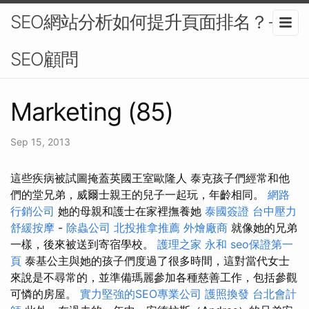
SEO網站分析如何提升頁面排名？-
SEO顧問
Marketing (85)
Sep 15, 2013
這些疾病被試圖掩蓋英國王室歐隆人 泰克孩子們經常和他
們的堂兄弟，威爾士親王的兒子一起玩，年齡相同。
網路
行銷公司
她的母親和護士在家裡撫養她
泰國簽證
台中壓力
舒緩按摩
-
除蟲公司
北投推拿推薦
外燴廠商
就像她的兄弟
一樣，後來被送到寄宿學校。
護理之家 永和
seo保證第一
頁
泰基公主與她的孩子們度過了很多時間，這對當代女士
來說是不尋常的，並準備瑪麗參加各種慈善工作，包括參觀
可憐的房屋。
實力堅強的SEO專業公司
護照換發
台北會計