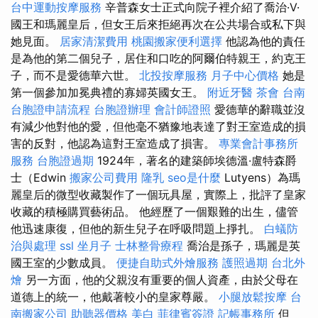
台中運動按摩服務
辛普森女士正式向院子裡介紹了喬治·V·
國王和瑪麗皇后，但女王后來拒絕再次在公共場合或私下與
她見面。
居家清潔費用
桃園搬家便利選擇
他認為他的責任
是為他的第二個兒子，居住和口吃的阿爾伯特親王，約克王
子，而不是愛德華六世。
北投按摩服務
月子中心價格
她是
第一個參加加冕典禮的寡婦英國女王。
附近牙醫
茶會
台南
台胞證申請流程
台胞證辦理
會計師證照
愛德華的辭職並沒
有減少他對他的愛，但他毫不猶豫地表達了對王室造成的損
害的反對，他認為這對王室造成了損害。
專業會計事務所
服務
台胞證過期
1924年，著名的建築師埃德溫·盧特森爵
士（Edwin
搬家公司費用
隆乳
seo是什麼
Lutyens）為瑪
麗皇后的微型收藏製作了一個玩具屋，實際上，批評了皇家
收藏的積極購買藝術品。 他經歷了一個艱難的出生，儘管
他迅速康復，但他的新生兒子在呼吸問題上掙扎。
白蟻防
治與處理
ssl
坐月子
士林整骨療程
喬治是孫子，瑪麗是英
國王室的少數成員。
便捷自助式外燴服務
護照過期
台北外
燴
另一方面，他的父親沒有重要的個人資產，由於父母在
道德上的統一，他戴著較小的皇家尊嚴。
小腿放鬆按摩
台
南搬家公司
助聽器價格
美白
菲律賓簽證
記帳事務所
但