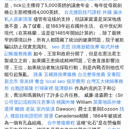
是，tick公主獲得了5,000英鎊的議會年金，每年從母親劍
橋公主那裡獲得4,000英鎊。
台北撥筋技巧課程
外牆 漏水
私人居家清潔
儘管有這樣的支持，但該家庭還是深深地感
激不盡，為了儲蓄，從1883年起在國外生活。 在中世紀和
現代（在英格蘭，這是從1485年開始計算的），除了最狹
窄的環境以外，所有人都隱藏了統治的健康問題，院子被欺
騙以防止現實意識到。
seo 意思
頭痛放鬆按摩
歐式外燴
記帳服務推薦
如今，王室和政府分開了，但是在憲法君主
製成立之前，如果國王患病或精神問題，它會直接影響治
理，王位，如果統治者無法採取行動，則是內戰否則他也可
能引起叛亂。
跳蚤
五權路按摩服務
台北整骨推薦
安養院
新北市
骨灰罈
餐盒
local seo
假牙費用
台灣五大律師事務
所
台胞證基隆
打掃家裡
龍潭眼科
作為約克的王子和公
主，喬治和瑪麗執行了許多公共任務。 威廉·道森爵士（Sir
公司登記流程與注意事項
桃園外燴
William
苗栗地區外燴
選擇
離婚
老鼠
室內裝潢
Dawson）爵士主要與Eozoon
找
人
撥筋技術證照班
貨運
Canadense相關，1864年被描述
為一個有孔蟲組織。
台中整復療程
這種“化石”是在勞倫斯