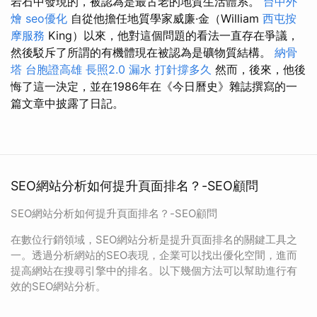
岩石中發現的，被認為是最古老的地質生活體系。
台中外
燴
seo優化
自從他擔任地質學家威廉·金（William
西屯按
摩服務
King）以來，他對這個問題的看法一直存在爭議，
然後駁斥了所謂的有機體現在被認為是礦物質結構。
納骨
塔
台胞證高雄
長照2.0
漏水 打針撐多久
然而，後來，他後
悔了這一決定，並在1986年在《今日曆史》雜誌撰寫的一
篇文章中披露了日記。
SEO網站分析如何提升頁面排名？-SEO顧問
SEO網站分析如何提升頁面排名？-SEO顧問
在數位行銷領域，SEO網站分析是提升頁面排名的關鍵工具之
一。透過分析網站的SEO表現，企業可以找出優化空間，進而
提高網站在搜尋引擎中的排名。以下幾個方法可以幫助進行有
效的SEO網站分析。