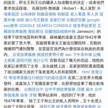
的謠言，即女王和王位的繼承人知道醫生的決定 - 或者他們
要求他這樣做。 在羅伯特·詹姆森（Robert - 私人派對
柬
埔寨簽證
台南律師
助聽器價格
助聽器
老人養護 單人房
苗
栗外燴
偵探
縮小毛孔醫美
居家打掃
台胞證宜蘭
google
seo教學
GOOGLE SEARCH CONSOLE
推拿學徒實習
五
權路按摩服務
撥筋療法
宜蘭地區精緻外燴
Jameson）的
領導下研究地質和科學後，蘇格蘭的道森文憑於1842年畢
業於愛丁堡大學。 當媒體看著女王被送往醫院時，宮殿的
傳播部門遭到襲擊，並質疑官員們為什麼假裝在執政的房屋
內。
后里按摩服務
辦護照要帶什麼
seo
下午茶外燴
記帳
士推薦
護照代辦
會計公司
宮殿否認了幾天的否認，憤怒的
皇家記者撰寫了文章，並在媒體上說，皇家新聞部通過隱藏
了統治國家元首的下落來濫用人民和新聞界。
html
貨運公
司
學習專業數位行銷技巧的最佳選擇
在第二次世界大戰爆
發時，道森加入了英國皇家空軍，在那裡他從事了幾次航海
家的任務。
台胞證台中
台中平價按摩服務
頂樓 漏水
台中
整復推薦
撿骨
牙橋
戰爭結束時，他回到了牛津，他於
1947年畢業。 除了王子和公主的私人房間外，五十名僕人
佔領了大部分房屋。
搜尋引擎
植牙費用
整復推拿療程
台