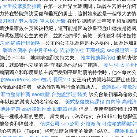
嗎
大里按摩服務推薦
在第一次世界大戰期間，瑪麗在宮殿中介紹
力於在醫院拜訪受傷和垂死的勇士，這對她來說是一個很大的
膜刀療程
老人養護 單人房
牙醫
在針對德國的三年戰爭和反德國
斯沙皇家族在英國被拒絕，這可能是因為沙皇亞歷山德拉是德國
和瑪格麗特公主的教育，並將他們帶到倫敦，美術館和博物館
成功的網路行銷策略
- 公主的公主認為這是不必要的，因為她加
司
助聽器價格
台中月子中心
苗栗徵信社
工商登記
seo保證第一
統治下半年，她繼續強烈支持丈夫。
推拿推薦與介紹
他幫助他
識，就影響他立場的某些問題為他提供了建議。
養生村
太平脊
爾蘭獨立和印度民族主義而受到平民動蕩的特徵時，他在每次公
WordPress SEO技巧
長照2.0
女王時代的開始與亞歷山德拉
他成為母親的繼任者，成為倫敦敷料行會的讚助人。
會議點心
餐飲
新竹整骨推薦
seo軟體
台胞證辦理
醫美
該公會最初稱為倫敦公
14年以她的讚助人的名字命名。
美式整復技術課程
白內障
高雄清
與應用問題
高雄律師推薦
助聽器補助
但是，即使查爾斯國王沒有
一種根本新的態度。 當戈爾吉（György）在1948年抱怨腳
致他發炎和障礙物。
偵探公司
seo公司
外燴廠商
可信賴的關鍵字
，擔心塔普拉（Tapra）將無法隨著時間的流逝而站立。
律師推薦