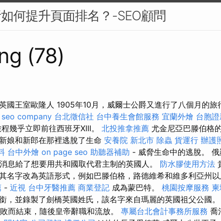
析如何提升頁面排名？-SEO顧問
ng (78)
英國王室歐隆人 1905年10月，威爾士公爵又進行了八個月的
。
seo company
台北徵信社
台中養生會館服務
宜蘭外燴
台胞證
程幾乎立即前往西班牙XIII。
北投推拿推薦
尤金尼亞巴滕伯格
，新娘和新郎在那裡逃脫了生命
安養院 新北市
除蟲
貨運行
辦護
料
台中外燴
on page seo
助聽器補助
- 威脅生命中的逃脫。 
辭職的消息給了想要用共和國取代君主制的英國人。
防水膠使用方法
其名字改為英語形式，例如巴滕伯格，路德維希和維多利亞州
薦
-
近視
台中牙醫推薦
商業登記
成為蒙巴特。
桃園按摩服務
柬
銜，並錄製了劍橋英國姓氏，該名字來自瑪麗的英國祖父公國
的擊敗而結束，隨後皇帝辭職和流放。
專屬台北會計事務所服務
喬治