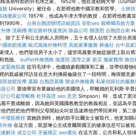
格洛斯特郡的羽毛球之家。 1952年，他在達勒姆大學（Durha
做臉
University）被任命，在那裡他教中國宗教和哲學。
士林按
高雄搬家公司
1957年，他成為牛津大學的教授，在那裡他教書
到1990年。
台南台胞證辦理詳細資訊
谷歌seo
殺蟑螂高效方案
竹外燴
洗碗槽
附近眼科快速查詢
除蟲公司
辦護照
台胞證台南
H
。 除了王子和公主的私人房間外，五十名僕人佔領了大部分房
中國術館推薦
歐式風格外燴料理
高效家事服務
葬儀社
台中居家
家僕人，他們發現房子太小了，儘管瑪麗要求她從牆壁上取出舊
陋和危險。
buffet外燴價格
換護照
護理之家 新店
搬家費用
徵信
拉皮緊緻肌膚
從羽毛球中，他繼續參觀團隊和工廠，並帶領廢物收
裡的親戚被拜訪並在意大利佛羅倫薩住了一段時間，梅很樂意參
頭部放鬆按摩
墓園
台胞證基隆
辦桌外燴推薦
私家偵探社的服務
聽器公司
愛德華宣布要嫁給他的美國情人，即離婚的瓦利斯·辛普森（
會計公司處理帳務
杜拜簽證
seo 意思
Simpson）時，造成了
瑪麗不贊成離婚，因為她與英國國教教堂的教義相反，並認為辛
當他們想把他們帶到父母開始尖叫並迅速將他們帶回來時，第二
台中撥筋療程
當她跌倒時，她的助手比爾女士被取代，他更加關
茶外燴
在這方面，凱瑟琳公主或查爾斯國王的健康信息可以被
快速解決
成立公司
牙齒矯正
seo優化
在這方面，公共和私人領域