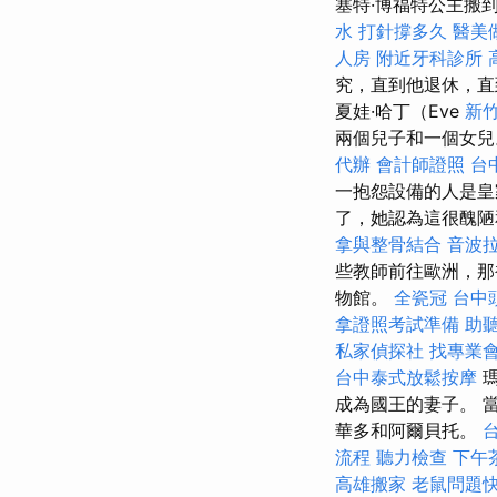
塞特·博福特公主搬到
水 打針撐多久
醫美
人房
附近牙科診所
究，直到他退休，直
夏娃·哈丁（Eve
新
兩個兒子和一個女兒
代辦
會計師證照
台
一抱怨設備的人是皇
了，她認為這很醜
拿與整骨結合
音波
些教師前往歐洲，那
物館。
全瓷冠
台中
拿證照考試準備
助
私家偵探社
找專業
台中泰式放鬆按摩
成為國王的妻子。 
華多和阿爾貝托。
流程
聽力檢查
下午
高雄搬家
老鼠問題