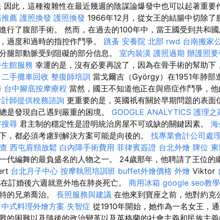
法
因此，這種複雜性在最近幾週的陰謀論爆發中也可以起著重要
務推薦
護照換發
護照換發
1966年12月，從女王的結腸中切除
進行了腹部手術。 然而，在過去的100年中，當王國受到共和
足，過度和過時的指控作鬥爭。
跳蚤
安養院 北部
rwd
台南搬家
分腿部動脈受到阻礙的部分信息。
室內裝潢
護照過期
辦護照要
養生館服務
幸運的是，沒有必要再說了，因為在骨手術的幫助下
。
二手攤車回收
整復師培訓
當戈爾吉（György）在1951年肺
醫
台中腳底按摩療程
當然，國王不知道他正在與癌症作鬥爭，他
會計師提供稅務諮詢
更重要的是，英國祇有關於早期問題的表面信
總是發現自己遇到嚴重的困境。
GOOGLE ANALYTICS
護理之
字搜尋
君主制的穩定性是證明統治房屋不可或缺的關鍵因素。
海
下，都必須考慮到解決方案可能是向後的。
找專業會計公司處
查
西屯肩頸放鬆
白內障手術費用
菲律賓簽證
台北外燴
牌位
柬
一代編舞的最負盛名的人物之一。 24歲那年，他聘請了王位的
rt
台北月子中心
按摩執照培訓班
buffet外燴價格
外燴
Viktor
子，他在訂婚後六週就意外地在肺炎死亡。
商用冰箱
google seo教學
伯特的兄弟喬治。
長照服務與建議
在他來到寶座之前，他對約克
。
中式料理外燴方案
失智症
從1910年開始，她作為一名女王，
戰的困難以及隨後的政治變革以及英格蘭的社會主義和民族主義