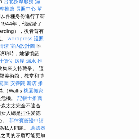
m
台北按摩服務
漏
摩推薦
長照中心 單
並以各種身份進行了研
1944年，他嫁給了
arding），後者育有
屋。
wordpress
護照
清潔
室內設計圖
唯
琥珀時，她卻憤怒
社價位
房屋 漏水
推
集來支持戰爭。 這
觀美術館，教堂和博
範圍
安養院 新店
推
Wallis
桃園搬家
憲法危機。
記帳士推薦
普森太太完全不適合
個女人總是捏住愛德
心。
菲律賓簽證申請
視為私人問題。
助聽器
之間的矛盾可能更加