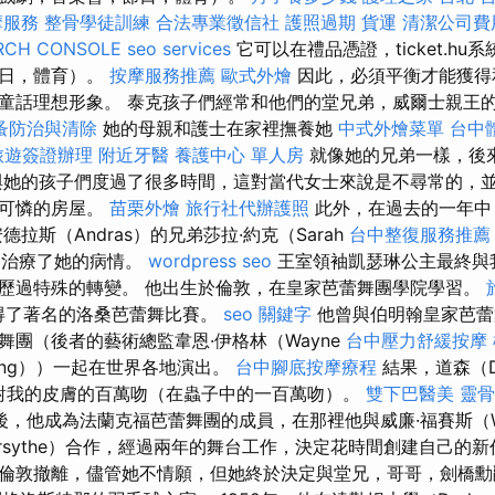
摩服務
整骨學徒訓練
合法專業徵信社
護照過期
貨運
清潔公司費
RCH CONSOLE
seo services
它可以在禮品憑證，ticket.hu
節日，體育）。
按摩服務推薦
歐式外燴
因此，必須平衡才能獲得
童話理想形象。 泰克孩子們經常和他們的堂兄弟，威爾士親王
蚤防治與清除
她的母親和護士在家裡撫養她
中式外燴菜單
台中
旅遊簽證辦理
附近牙醫
養護中心 單人房
就像她的兄弟一樣，後
她的孩子們度過了很多時間，這對當代女士來說是不尋常的，
觀可憐的房屋。
苗栗外燴
旅行社代辦護照
此外，在過去的一年中
安德拉斯（Andras）的兄弟莎拉·約克（Sarah
台中整復服務推
公開治療了她的病情。
wordpress seo
王室領袖凱瑟琳公主最終與
歷過特殊的轉變。 他出生於倫敦，在皇家芭蕾舞團學院學習。
贏得了著名的洛桑芭蕾舞比賽。
seo 關鍵字
他曾與伯明翰皇家芭蕾
舞團（後者的藝術總監韋恩·伊格林（Wayne
台中壓力舒緩按摩
ling））一起在世界各地演出。
台中腳底按摩療程
結果，道森（D
年對我的皮膚的百萬吻（在蟲子中的一百萬吻）。
雙下巴醫美
靈骨
，他成為法蘭克福芭蕾舞團的成員，在那裡他與威廉·福賽斯（Wil
orsythe）合作，經過兩年的舞台工作，決定花時間創建自己的
倫敦撤離，儘管她不情願，但她終於決定與堂兄，哥哥，劍橋勳