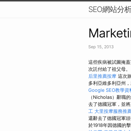
SEO網站分
Marketi
Sep 15, 2013
這些疾病被試圖掩蓋
次託付給了祖父母
后里推薦按摩
這次旅
多利亞維多利亞州
Google SEO教學資
（Nicholas）
去了德國冠軍，並將
工
大里按摩服務推
還辭去了德國冠軍頭
於1918年因德國