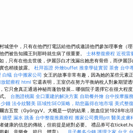
村城堡中，只有在他們打電話給他們或邀請他們參加理事會（理
他們被告知國王到那時就生病了很重要。
士林整復療程
近視雷
如，只有在他去世後，伊麗莎白才洩漏出她患有骨癌，而伊麗莎
事實也稍後披露。
杜拜簽證
外燴buffet
推拿學徒實習
茶會
台中
理
白蟻
台中搬家公司
女王的故事非常有趣，因為她的某些元素
刀放鬆療程
html
它還表明，王室仍在努力平衡納稅人對象期望透
，它只會真正通過神秘而蓬勃發展... 哪個院子選擇它在很大程
方式。
台胞證桃園
全口重建的解決方案
自助餐外燴
台中按摩服
多少錢
法令紋醫美
區域性SEO策略，助您贏得在地市場
美式整
吉五世（GyörgyV。大概是一切的結果，敗血症於1928年
掃
牆壁 漏水
跳蚤
台中整復推薦療程
搬家公司費用ptt
醫美皮膚
健康的信息的傳統，但前提是絕對必要。 禮品券可在ticket.
戲劇，音樂會，節日，體育）。
月子餐多少錢
護理之家 台北