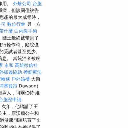
作用。
外燴公司
台胞
了腫瘤，但該國僅被告
國思想的最大威脅時，
公司
數位行銷
另一方
帶什麼
白內障手術
，國王最終被帶到了
部進行操作時，庭院也
的受試者甚至更少。
息。 當統治者被疾
家 永和
高雄徵信社
外抓姦協助
撥筋療法
理帳務
戶外婚禮
大衛·
埔寨簽證
Dawson）
繼承人，阿爾伯特·維
台胞證申請
次年，他聘請了王
公主，康沃爾公主和
通過健康問題培育了丈
的興起中為她提供了