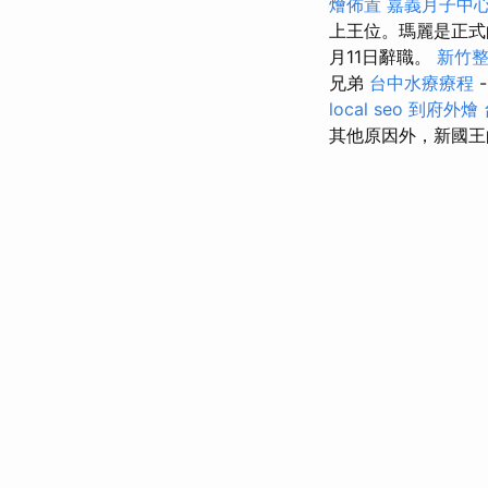
燴佈置
嘉義月子中
上王位。瑪麗是正式
月11日辭職。
新竹
兄弟
台中水療療程
local seo
到府外燴
其他原因外，新國王