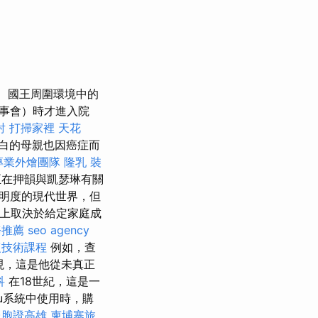
國王周圍環境中的
事會）時才進入院
射
打掃家裡
天花
白的母親也因癌症而
專業外燴團隊
隆乳
裝
正在押韻與凱瑟琳有關
明度的現代世界，但
度上取決於給定家庭成
務推薦
seo agency
復技術課程
例如，查
出現，這是他從未真正
科
在18世紀，這是一
hu系統中使用時，購
台胞證高雄
柬埔寨旅