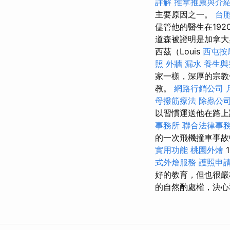
詳解
推拿推薦與介
主要原因之一。
台
儘管他的醫生在19
道森被證明是加拿大
西茲（Louis
西屯按
照
外牆 漏水
養生與
家一樣，深厚的宗教
教。
網路行銷公司
母撥筋療法
除蟲公
以習慣運送他在路
事務所
聯合法律事
的一次飛機撞車事故
實用功能
桃園外燴
式外燴服務
護照申
好的教育，但也很嚴
的自然酌處權，決心