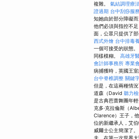
複雜。
氣結調理療
證過期
台中刮痧服
知她由於部分障礙而
他們必須與指控不
面，公眾只提供了部
西式外燴
台中排毒
一個可接受的狀態
同樣模糊。
高雄牙
會計師事務所
專業
病捕獲時，英國王室
台中脊椎調整
關鍵
但是，在這兩種情況
道森（David
聽力檢
是古典芭蕾舞團年輕
克多·克拉倫斯（Albe
Clarence）王
位的新繼承人，艾
威爾士公主簡潔了
夫，在第一次世界大