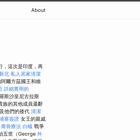
About
旅行，這次是印度，再
新北
私人居家清潔
的阿爾方茲國王和維
照
詳細實用的
俄羅斯沙皇尼古拉斯
貴族的其他成員還辭
以及他們的後代
清潔
埔寨簽證
女王的親戚
。
喬骨療法
白蟻
戰爭
五世（George
外