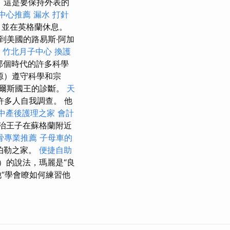
，這是要保持外表的
中心推薦
漏水 打針
，並在英格蘭休息。
到美國的路易斯·阿加
。
竹北月子中心
換護
那個時代的許多科學
起源）遵守科學和宗
爾斯國王的診斷。
天
多人自我調查。 他
中產後護理之家
會計
喬治王子在蘇格蘭附近
骨專業推薦
子母車的
伯勒之家。
便捷自助
y）的說法，瑪麗是“良
“學會瞭如何練習他