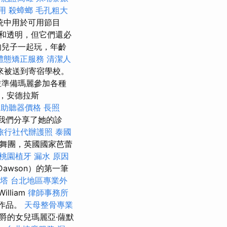
用
殺蟑螂
毛孔粗大
系統中用於可用節目
和透明，但它們還必
的兒子一起玩，年齡
體態矯正服務
清潔人
來被送到寄宿學校。
並準備瑪麗參加各種
，安德拉斯
薦
助聽器價格
長照
我們分享了她的診
旅行社代辦護照
泰國
舞團，英國國家芭蕾
桃園植牙
漏水 原因
awson）的第一筆
塔
台北地區專業外
liam
律師事務所
新作品。
天母整骨專業
爵的女兒瑪麗亞·薩默