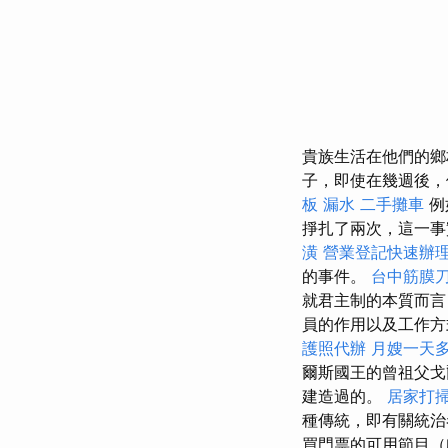
貴族生活在他們的鄉
子，即使在幾週後，
板 漏水
二手攤車
例
掙扎了兩次，這一
潢
營業登記快速辦
的事件。
台中筋膜
就君主制的本質而言
員的作用以及工作
護照代辦
月嫂一天
爾斯國王的曾祖父戈爾
建造過的。
居家打
種傳統，即有關統治者
買門票的可用節目（