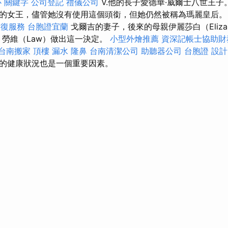
心
關鍵字
公司登記
禮儀公司
V.他的長子愛德華·威爾士八世王
的女王，儘管她沒有使用這個頭銜，但她仍然被稱為瑪麗皇后。 愛
整復服務
台胞證宜蘭
戈爾吉的妻子，後來的母親伊麗莎白（Eliza
- 勞維（Law）做出這一決定。
小型外燴推薦
資深記帳士協助財
台南搬家
頂樓 漏水
隆鼻
台南清潔公司
助聽器公司
台胞證
設計
的健康狀況也是一個重要因素。