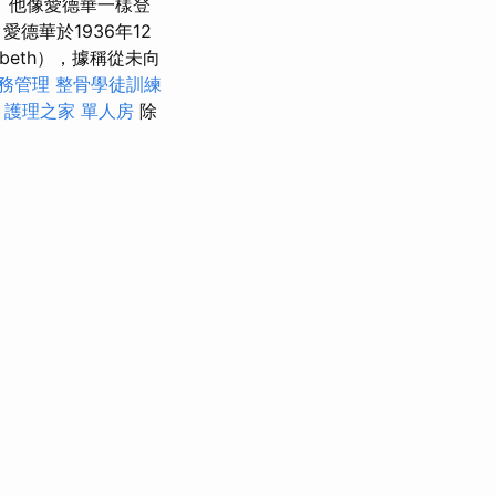
子。他像愛德華一樣登
德華於1936年12
beth），據稱從未向
務管理
整骨學徒訓練
護理之家 單人房
除