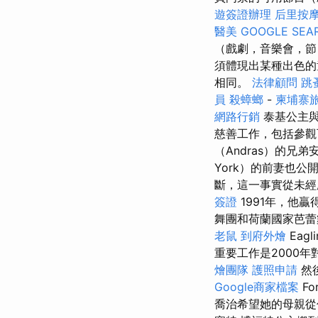
遊簽證辦理
后里按
醫美
GOOGLE SEA
（戲劇，音樂會，
須體現出某種出色的
相同。
法律顧問
跳
員
殺蟑螂
-
柬埔寨
網路行銷
泰基公主與
慈善工作，包括參
（Andras）的兄弟
York）的前妻也
斷，這一事實從未經
簽證
1991年，他
舞團和荷蘭國家芭蕾
老鼠
到府外燴
Eag
重要工作是2000
燴團隊
護照申請
然後
Google商家檔案
F
喬治希望她的母親從