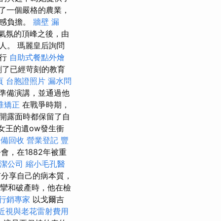
了一個嚴格的農業，
情感負擔。
牆壁 漏
氣氛的頂峰之後，由
人。 瑪麗皇后詢問
旅行
自助式餐點外燴
劇了已經苛刻的教育
頁
台胞證照片
漏水問
準備演講，並通過他
椎矯正
在戰爭時期，
開露面時都保留了自
女王的遺ow發生衝
設備回收
營業登記
豐
會，在1882年被重
潔公司
縮小毛孔醫
分享自己的病本質，
痙攣和破產時，他在檢
行銷專家
以戈爾吉
近視與老花雷射費用