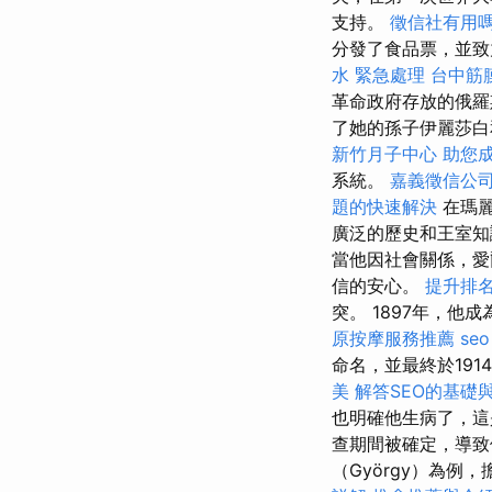
支持。
徵信社有用
分發了食品票，並致
水 緊急處理
台中筋
革命政府存放的俄羅
了她的孫子伊麗莎白
新竹月子中心
助您
系統。
嘉義徵信公
題的快速解決
在瑪麗
廣泛的歷史和王室知
當他因社會關係，愛
信的安心。
提升排名的
突。 1897年，
原按摩服務推薦
seo
命名，並最終於19
美
解答SEO的基礎
也明確他生病了，這是
查期間被確定，導
（György）為例