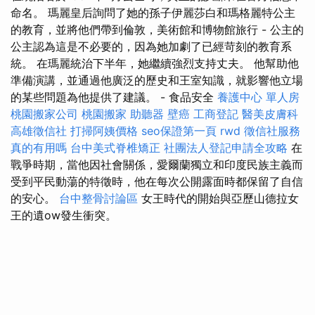
命名。 瑪麗皇后詢問了她的孫子伊麗莎白和瑪格麗特公主
的教育，並將他們帶到倫敦，美術館和博物館旅行 - 公主的
公主認為這是不必要的，因為她加劇了已經苛刻的教育系
統。 在瑪麗統治下半年，她繼續強烈支持丈夫。 他幫助他
準備演講，並通過他廣泛的歷史和王室知識，就影響他立場
的某些問題為他提供了建議。 - 食品安全
養護中心 單人房
桃園搬家公司
桃園搬家
助聽器
壁癌
工商登記
醫美皮膚科
高雄徵信社
打掃阿姨價格
seo保證第一頁
rwd
徵信社服務
真的有用嗎
台中美式脊椎矯正
社團法人登記申請全攻略
在
戰爭時期，當他因社會關係，愛爾蘭獨立和印度民族主義而
受到平民動蕩的特徵時，他在每次公開露面時都保留了自信
的安心。
台中整骨討論區
女王時代的開始與亞歷山德拉女
王的遺ow發生衝突。