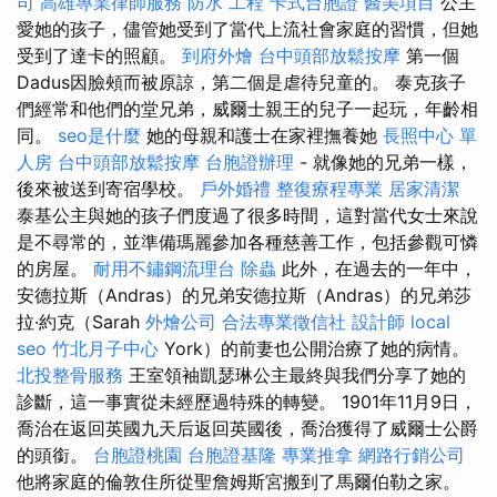
司
高雄專業律師服務
防水 工程
卡式台胞證
醫美項目
公主
愛她的孩子，儘管她受到了當代上流社會家庭的習慣，但她
受到了達卡的照顧。
到府外燴
台中頭部放鬆按摩
第一個
Dadus因臉頰而被原諒，第二個是虐待兒童的。 泰克孩子
們經常和他們的堂兄弟，威爾士親王的兒子一起玩，年齡相
同。
seo是什麼
她的母親和護士在家裡撫養她
長照中心 單
人房
台中頭部放鬆按摩
台胞證辦理
- 就像她的兄弟一樣，
後來被送到寄宿學校。
戶外婚禮
整復療程專業
居家清潔
泰基公主與她的孩子們度過了很多時間，這對當代女士來說
是不尋常的，並準備瑪麗參加各種慈善工作，包括參觀可憐
的房屋。
耐用不鏽鋼流理台
除蟲
此外，在過去的一年中，
安德拉斯（Andras）的兄弟安德拉斯（Andras）的兄弟莎
拉·約克（Sarah
外燴公司
合法專業徵信社
設計師
local
seo
竹北月子中心
York）的前妻也公開治療了她的病情。
北投整骨服務
王室領袖凱瑟琳公主最終與我們分享了她的
診斷，這一事實從未經歷過特殊的轉變。 1901年11月9日，
喬治在返回英國九天后返回英國後，喬治獲得了威爾士公爵
的頭銜。
台胞證桃園
台胞證基隆
專業推拿
網路行銷公司
他將家庭的倫敦住所從聖詹姆斯宮搬到了馬爾伯勒之家。