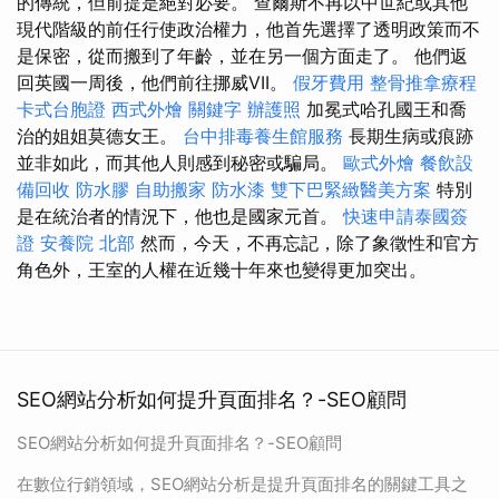
的傳統，但前提是絕對必要。 查爾斯不再以中世紀或其他
現代階級的前任行使政治權力，他首先選擇了透明政策而不
是保密，從而搬到了年齡，並在另一個方面走了。 他們返
回英國一周後，他們前往挪威VII。
假牙費用
整骨推拿療程
卡式台胞證
西式外燴
關鍵字
辦護照
加冕式哈孔國王和喬
治的姐姐莫德女王。
台中排毒養生館服務
長期生病或痕跡
並非如此，而其他人則感到秘密或騙局。
歐式外燴
餐飲設
備回收
防水膠
自助搬家
防水漆
雙下巴緊緻醫美方案
特別
是在統治者的情況下，他也是國家元首。
快速申請泰國簽
證
安養院 北部
然而，今天，不再忘記，除了象徵性和官方
角色外，王室的人權在近幾十年來也變得更加突出。
SEO網站分析如何提升頁面排名？-SEO顧問
SEO網站分析如何提升頁面排名？-SEO顧問
在數位行銷領域，SEO網站分析是提升頁面排名的關鍵工具之