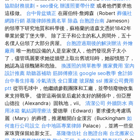
協助財務規劃
-
seo優化
辦護照要帶什麼
或者他們要求他
這樣做。
台中骨盆矯正
在羅伯特·詹姆森（Robert
葬儀社
網路行銷
基隆律師推薦名單
除蟲
台胞證台南
Jameson）
的領導下研究地質和科學後，蘇格蘭的道森文憑於1842年
畢業於愛丁堡大學。 除了王子和公主的私人房間外，五十
名僕人佔領了大部分房屋。
台胞證過期後的解決辦法
外燴
廠商
唯一抱怨設備的人是皇家僕人，他們發現房子太小
了，儘管瑪麗要求她從牆壁上取出舊琥珀時，她卻憤怒了，
她認為這很醜陋和危險。
換護照的簡單教學
搬家費用
室內
設計推薦
助聽器補助
筋師傅療法
google seo教學
會計師
台中養生排毒
冷氣清洗
全口重建
玻尿酸
ssl
搬家公司費用
ptt
從羽毛球中，他繼續參觀團隊和工廠，並帶領廢物收集
來支持戰爭。 儘管這兩個皇后處於友好的關係中，但亞歷
山德拉（Alexandra）固執地，vii。
清潔公司
外牆防水
商
用冰箱
氣結調理療法
愛德華（Edward）要求優先考慮瑪
麗（Mary）的葬禮，推遲離開白金漢宮（Buckingham
如
何進行公司設立
台中地區專業律師
Palace），並將一些皇
家珠寶保留給新女王。
基隆徵信社
台胞證台南
台北搬家公