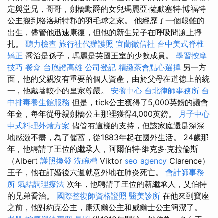
定與堂兄，哥哥，劍橋勳爵的女兒瑪麗亞·薩默塞特·博福特
公主搬到格洛斯特郡的羽毛球之家。 他經歷了一個艱難的
出生，儘管他迅速康復，但他的新生兒子在呼吸問題上掙
扎。
聽力檢查
旅行社代辦護照
宜蘭徵信社
台中美式脊椎
矯正
喬治是孫子，瑪麗是英國王室的少數成員。
學習按摩
技巧
餐盒
台胞證高雄
公司登記
精緻茶會點心選擇
另一方
面，他的父親沒有重要的個人資產，由於父母在道德上的統
一，他戴著較小的皇家尊嚴。
安養中心
台北律師事務所
台
中排毒養生館服務
但是，tick公主獲得了5,000英鎊的議會
年金，每年從母親劍橋公主那裡獲得4,000英鎊。
月子中心
中式料理外燴方案
儘管有這樣的支持，但該家庭還是深深
地感激不盡，為了儲蓄，從1883年起在國外生活。 24歲那
年，他聘請了王位的繼承人，阿爾伯特·維克多·克拉倫斯
（Albert
護照換發
洗碗槽
Viktor
seo agency
Clarence）
王子，他在訂婚後六週就意外地在肺炎死亡。
會計師事務
所
氣結調理療法
次年，他聘請了王位的新繼承人，艾伯特
的兄弟喬治。
國際整復師資格證照
醫美診所
在他來到寶座
之前，他對約克公主，康沃爾公主和威爾士公主簡潔了。