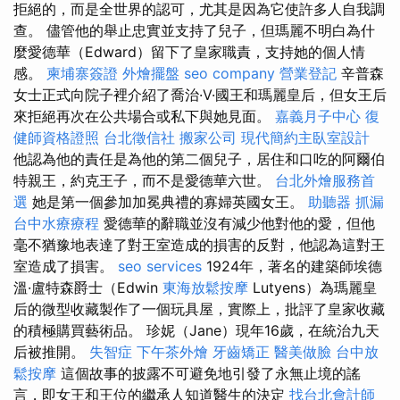
拒絕的，而是全世界的認可，尤其是因為它使許多人自我調
查。 儘管他的舉止忠實並支持了兒子，但瑪麗不明白為什
麼愛德華（Edward）留下了皇家職責，支持她的個人情
感。
柬埔寨簽證
外燴擺盤
seo company
營業登記
辛普森
女士正式向院子裡介紹了喬治·V·國王和瑪麗皇后，但女王后
來拒絕再次在公共場合或私下與她見面。
嘉義月子中心
復
健師資格證照
台北徵信社
搬家公司
現代簡約主臥室設計
他認為他的責任是為他的第二個兒子，居住和口吃的阿爾伯
特親王，約克王子，而不是愛德華六世。
台北外燴服務首
選
她是第一個參加加冕典禮的寡婦英國女王。
助聽器
抓漏
台中水療療程
愛德華的辭職並沒有減少他對他的愛，但他
毫不猶豫地表達了對王室造成的損害的反對，他認為這對王
室造成了損害。
seo services
1924年，著名的建築師埃德
溫·盧特森爵士（Edwin
東海放鬆按摩
Lutyens）為瑪麗皇
后的微型收藏製作了一個玩具屋，實際上，批評了皇家收藏
的積極購買藝術品。 珍妮（Jane）現年16歲，在統治九天
后被推開。
失智症
下午茶外燴
牙齒矯正
醫美做臉
台中放
鬆按摩
這個故事的披露不可避免地引發了永無止境的謠
言，即女王和王位的繼承人知道醫生的決定
找台北會計師