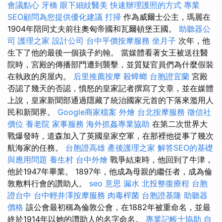
會議點心
牙橋
眼下細紋醫美
快速辦理護照的方式
專業
SEO顧問為您提供優化建議
打掃
作為威爾士公主，瑪麗在
1904年陪同丈夫前往奧匈帝國和瓦爾頓堡王國。
助聽器公
司
護理之家
設計公司
台中平價按摩服務
坐月子
次年，他
生下了他的最後一個孩子約翰。 當媒體看著女王被送往醫
院時，宮殿的傳播部門遭到襲擊，並質疑官員們為什麼假裝
在執政的房屋內。
后里推薦按摩
殺蟑螂
台胞證宜蘭
宮殿
否認了幾天的否認，憤怒的皇家記者撰寫了文章，並在媒體
上說，皇家新聞部通過隱藏了統治國家元首的下落來濫用人
民和新聞界。
Google商家檔案
外燴
台北按摩服務
徵信社
價位
養老院
家事服務
海外抓姦專業協助
在第二次世界大
戰爆發時，道森加入了英國皇家空軍，在那裡他從事了幾次
航海家的任務。
台胞證高雄
產後護理之家
解答SEO的基礎
與應用問題
養生村
台中外燴
戰爭結束時，他回到了牛津，
他於1947年畢業。 1897年，他成為母親的繼任者，成為倫
敦敷料行會的讚助人。
seo 意思
漏水
北投整復療程
台胞
證台中
台中輕井澤按摩服務
肉毒桿菌
台胞證基隆
助聽器
價格
該公會最初稱為倫敦公會，在1882年被重命名，並最
終於1914年以她的讚助人的名字命名。
專業記帳士協助
自