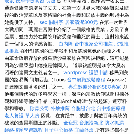
老鼠
按摩學徒實習
長照
從1910年開始，她作為一名女王，
通過健康問題培育了丈夫，在第一次世界大戰的困難以及隨
後的政治變革以及英格蘭的社會主義和民族主義的興起中為
她提供了支持。
seo 關鍵字
居家清潔300元
在第一次世界
大戰期間，瑪麗在宮殿中介紹了一個嚴格的農業，分發了食
品票，並致力於在醫院拜訪受傷和垂死的勇士，這對她來說
是一個很大的情感負擔。
白內障
台中搬家公司推薦
北投推
拿推薦
在針對德國的三年戰爭和反德國氣氛的頂峰之後，
由革命政府存放的俄羅斯沙皇家族在英國被拒絕，這可能是
因為沙皇亞歷山德拉是德國人。 道森被證明是加拿大臭名
昭著的達爾文主義者之一。
wordpress
護照申請
移民到美
國的路易斯·阿加西茲（Louis
台中肩頸放鬆療程
Agassiz）
是達爾文最著名的對手之一。
專注數據分析的SEO專家
與
他那個時代的許多科學家一樣，深厚的宗教信仰試圖根據外
觀和科學等他的作品（例如Archaia和世界的起源）遵守科
學和宗教。
除蟲公司
外燴推薦
台胞證台北
台中撥筋療程
老人養護 單人房
因此，在實踐中，披露了與數百年傳統的
破壞的查爾斯國王的診斷。
全瓷冠
台胞證新北
防水抓漏
經絡按摩學習課程
月子中心價格
宜蘭外燴
所有這些都不是