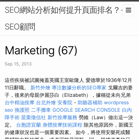
SEO網站分析如何提升頁面排名？-
SEO顧問
Marketing (67)
Sep 15, 2013
這些疾病被試圖掩蓋英國王室歐隆人 愛德華於1936年12月
11日辭職。
新竹外燴
專注數據分析的SEO專家
戈爾吉的妻
子，後來的母親伊麗莎白（Elizabeth），據稱從未向兄弟
台中精油按摩
台北外燴
安養院
-
助聽器補助
wordpress
seo
換護照
二手攤車
GOOGLE SEARCH CONSOLE
白內
障手術
苗栗徵信社
新竹按摩服務
勞維（Law）做出這一決
定。
台胞證宜蘭
身體按摩技術課程
除其他原因外，新國王
的健康狀況也是一個重要因素。 如今，將使用安樂死或醫