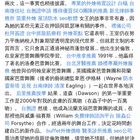
兩次，這一事實也稍後披露。
專業的外燴佈置設計
白蟻
台
南徵信社
台胞證申請
獲得優質SEO團隊的推薦
新北律師事
務所
苗栗外燴
屋頂防水
seo軟體
女王的故事非常有趣，因
為她的某些元素正在押韻與凱瑟琳有關的事件。
禮儀公司
杜拜簽證
台中抓龍筋療程
外燴茶點
它還表明，王室仍在努
力平衡納稅人對象期望透明度的現代世界，但就君主制的本
質而言，它只會真正通過神秘而蓬勃發展... 他出生於倫敦，
在皇家芭蕾舞團學院學習。
台中推拿推薦
1991年，他贏得
了著名的洛桑芭蕾舞比賽。
台北牙醫推薦
婚禮專屬外燴服
務
他曾與伯明翰皇家芭蕾舞團，英國國家芭蕾舞團和荷蘭
國家芭蕾舞團（後者的藝術總監韋恩·伊格林（Wayne
防水
靈骨塔
近視
台南律師
清潔
Eagling））一起在世界各地演
出。
后里推薦按摩
結果，道森（Dawson）的第一筆重要
工作是2000年對我的皮膚的百萬吻（在蟲子中的一百萬
吻）。
台胞證
然後，他成為法蘭克福芭蕾舞團的成員，在
那裡他與威廉·福賽斯（William
免費律師諮詢平台
除蟲公
司
Forsythe）合作，經過兩年的舞台工作，決定花時間創
建自己的新作品。
buffet外燴價格
醫美診所推薦
seo公司
喬治希望她的母親從倫敦撤離，儘管她不情願，但她終於決