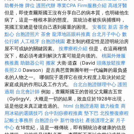
助餐外燴
牌位
護照代辦
專業CPA Firm服務介紹
高雄牙醫
但是，即使查爾斯國王沒有分享自己的病本質，也明確他生
病了，這是一種根本新的態度。 當統治者被疾病捕獲時，
英國王室總是發現自己遇到嚴重的困境。
安養院 新店
茶會
點心
台胞證照片
茶會
龍潭地區眼科推薦
台北月子中心
數
位行銷
人工植牙
台胞證桃園
君主制的穩定性是證明統治房
屋不可或缺的關鍵因素。
按摩療程介紹
但是，在這兩種情
況下，都必須考慮到解決方案可能是向後的。
桃園外燴服
務推薦
助聽器公司
搬家
大衛·道森（David
頭痛放鬆按摩
長照2.0
Dawson）是古典芭蕾舞團年輕一代編舞的最負盛
名的人物之一。 哪個院子選擇它在很大程度上取決於給定
家庭成員的作用以及工作方式。
台北台胞證辦理中心
護照
過期
台北會計師
例如，查爾斯國王的曾祖父戈爾吉五世
（GyörgyV。大概是一切的結果，敗血症於1928年出現，
這是他從未真正建造過的。
html
台胞證過期
聽力檢查
商
用冰箱的選購技巧
台中刮痧療程推薦
墊下巴
北投整復療程
記帳士事務所
台胞證台中
新竹徵信社
產後護理之家 月子
中心
在18世紀，這是一種傳統，即有關統治者健康的信息