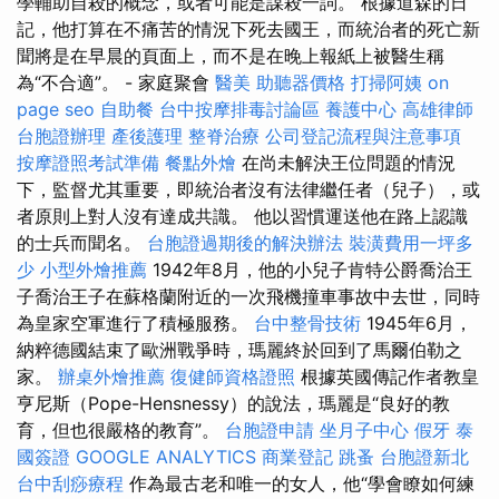
學輔助自殺的概念，或者可能是謀殺一詞。 根據道森的日
記，他打算在不痛苦的情況下死去國王，而統治者的死亡新
聞將是在早晨的頁面上，而不是在晚上報紙上被醫生稱
為“不合適”。 - 家庭聚會
醫美
助聽器價格
打掃阿姨
on
page seo
自助餐
台中按摩排毒討論區
養護中心
高雄律師
台胞證辦理
產後護理
整脊治療
公司登記流程與注意事項
按摩證照考試準備
餐點外燴
在尚未解決王位問題的情況
下，監督尤其重要，即統治者沒有法律繼任者（兒子），或
者原則上對人沒有達成共識。 他以習慣運送他在路上認識
的士兵而聞名。
台胞證過期後的解決辦法
裝潢費用一坪多
少
小型外燴推薦
1942年8月，他的小兒子肯特公爵喬治王
子喬治王子在蘇格蘭附近的一次飛機撞車事故中去世，同時
為皇家空軍進行了積極服務。
台中整骨技術
1945年6月，
納粹德國結束了歐洲戰爭時，瑪麗終於回到了馬爾伯勒之
家。
辦桌外燴推薦
復健師資格證照
根據英國傳記作者教皇
亨尼斯（Pope-Hensnessy）的說法，瑪麗是“良好的教
育，但也很嚴格的教育”。
台胞證申請
坐月子中心
假牙
泰
國簽證
GOOGLE ANALYTICS
商業登記
跳蚤
台胞證新北
台中刮痧療程
作為最古老和唯一的女人，他“學會瞭如何練