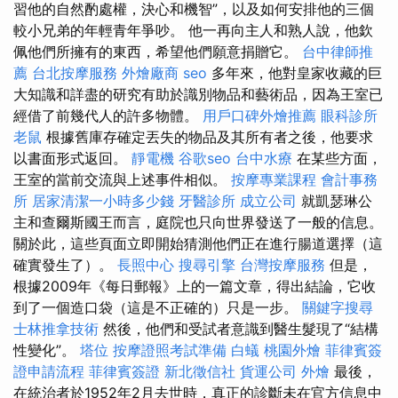
習他的自然酌處權，決心和機智”，以及如何安排他的三個
較小兄弟的年輕青年爭吵。 他一再向主人和熟人說，他欽
佩他們所擁有的東西，希望他們願意捐贈它。
台中律師推
薦
台北按摩服務
外燴廠商
seo
多年來，他對皇家收藏的巨
大知識和詳盡的研究有助於識別物品和藝術品，因為王室已
經借了前幾代人的許多物體。
用戶口碑外燴推薦
眼科診所
老鼠
根據舊庫存確定丟失的物品及其所有者之後，他要求
以書面形式返回。
靜電機
谷歌seo
台中水療
在某些方面，
王室的當前交流與上述事件相似。
按摩專業課程
會計事務
所
居家清潔一小時多少錢
牙醫診所
成立公司
就凱瑟琳公
主和查爾斯國王而言，庭院也只向世界發送了一般的信息。
關於此，這些頁面立即開始猜測他們正在進行腸道選擇（這
確實發生了）。
長照中心
搜尋引擎
台灣按摩服務
但是，
根據2009年《每日郵報》上的一篇文章，得出結論，它收
到了一個造口袋（這是不正確的）只是一步。
關鍵字搜尋
士林推拿技術
然後，他們和受試者意識到醫生髮現了“結構
性變化”。
塔位
按摩證照考試準備
白蟻
桃園外燴
菲律賓簽
證申請流程
菲律賓簽證
新北徵信社
貨運公司
外燴
最後，
在統治者於1952年2月去世時，真正的診斷未在官方信息中