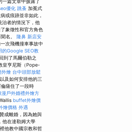
的一篇文章中披露了
seo優化
跳蚤
加冕式
病或痕跡並非如此，
統治者的情況下，他
了象徵性和官方角色
而聞名。
隆鼻
新店安
的一次飛機撞車事故中
的Google SEO教
於回到了馬爾伯勒之
皇亨尼斯（Pope-
蘭外燴
台中頭部放鬆
，以及如何安排他的三
羅倫薩住了一段時
浪漫戶外婚禮外燴方
llis
buffet外燴價
et外燴價格
外遇
贊成離婚，因為她與
，他在達勒姆大學
，在那裡他教中國宗教和哲