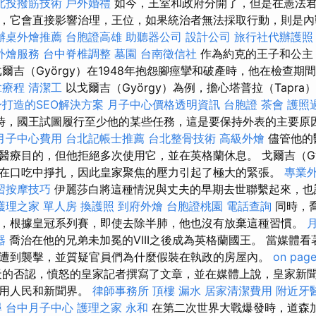
北投撥筋技術
戶外婚禮
如今，王室和政府分開了，但是在憲法
，它會直接影響治理，王位，如果統治者無法採取行動，則是內
辦桌外燴推薦
台胞證高雄
助聽器公司
設計公司
旅行社代辦護照
外燴服務
台中脊椎調整
墓園
台南徵信社
作為約克的王子和公主
爾吉（György）在1948年抱怨腳痙攣和破產時，他在檢查期
拿療程
清潔工
以戈爾吉（György）為例，擔心塔普拉（Tapr
打造的SEO解決方案
月子中心價格透明資訊
台胞證
茶會
護照
時，國王試圖履行至少他的某些任務，這是要保持外表的主要原
月子中心費用
台北記帳士推薦
台北整骨技術
高級外燴
儘管他的醫
醫療目的，但他拒絕多次使用它，並在英格蘭休息。 戈爾吉（Gy
在口吃中掙扎，因此皇家聚焦的壓力引起了極大的緊張。
專業
習按摩技巧
伊麗莎白將這種情況與丈夫的早期去世聯繫起來，也
護理之家 單人房
換護照
到府外燴
台胞證桃園
電話查詢
同時，
，根據皇冠系列賽，即使去除半肺，他也沒有放棄這種習慣。
器
喬治在他的兄弟未加冕的VIII之後成為英格蘭國王。 當媒體
遭到襲擊，並質疑官員們為什麼假裝在執政的房屋內。
on page
天的否認，憤怒的皇家記者撰寫了文章，並在媒體上說，皇家新
濫用人民和新聞界。
律師事務所
頂樓 漏水
居家清潔費用
附近牙
尋
台中月子中心
護理之家 永和
在第二次世界大戰爆發時，道森