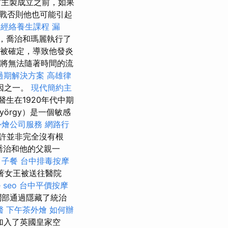
君主製成立之前，如果
戰否則他也可能引起
經絡養生課程
漏
，喬治和瑪麗執行了
間被確定，導致他發炎
a）將無法隨著時間的流
過期解決方案
高雄律
因之一。
現代簡約主
生在1920年代中期
örgy）是一個敏感
外燴公司服務
網路行
許並非完全沒有根
喬治和他的父親一
月子餐
台中排毒按摩
看著女王被送往醫院
 seo
台中平價按摩
聞部通過隱藏了統治
醫
下午茶外燴
如何辦
加入了英國皇家空