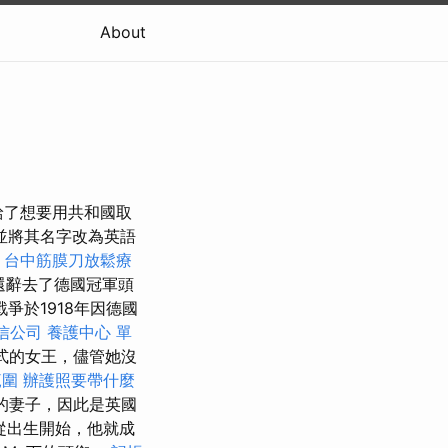
About
息給了想要用共和國取
並將其名字改為英語
-
台中筋膜刀放鬆療
還辭去了德國冠軍頭
戰爭於1918年因德國
信公司
養護中心 單
式的女王，儘管她沒
範圍
辦護照要帶什麼
V.的妻子，因此是英國
從出生開始，他就成