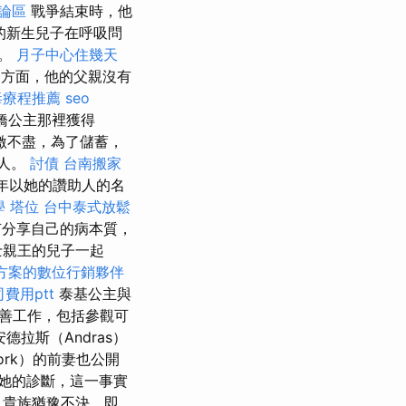
討論區
戰爭結束時，他
的新生兒子在呼吸問
員。
月子中心住幾天
方面，他的父親沒有
毒療程推薦
seo
劍橋公主那裡獲得
激不盡，為了儲蓄，
助人。
討債
台南搬家
4年以她的讚助人的名
學
塔位
台中泰式放鬆
分享自己的病本質，
士親王的兒子一起
方案的數位行銷夥伴
費用ptt
泰基公主與
善工作，包括參觀可
拉斯（Andras）
ork）的前妻也公開
她的診斷，這一事實
，貴族猶豫不決，即