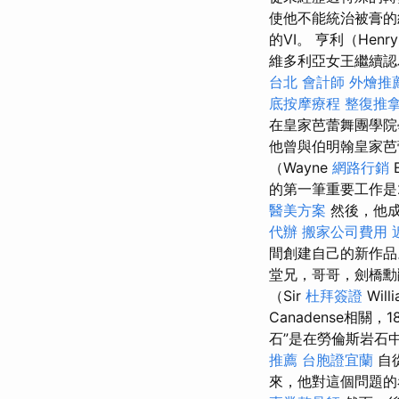
使他不能統治被膏的
的VI。 亨利（He
維多利亞女王繼續認
台北
會計師
外燴推
底按摩療程
整復推
在皇家芭蕾舞團學
他曾與伯明翰皇家芭
（Wayne
網路行銷
的第一筆重要工作是
醫美方案
然後，他成
代辦
搬家公司費用
間創建自己的新作
堂兄，哥哥，劍橋勳
（Sir
杜拜簽證
Will
Canadense相關
石”是在勞倫斯岩石
推薦
台胞證宜蘭
自從
來，他對這個問題的