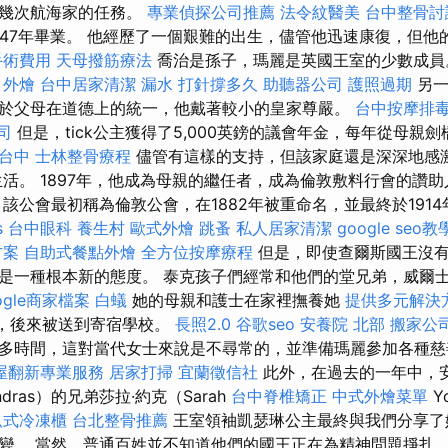
了幾次航海家的任務。
專業偵探公司推薦
法令紋醫美
台中整骨
947年畢業。 他經歷了一個艱難的出生，儘管他迅速康復，但他
手術費用
天母撥筋療法
喬治是孫子，瑪麗是英國王室的少數成
外燴
台中居家清潔
漏水 打針撐多久
助聽器公司
護照過期
另一
於父母在道德上的統一，他戴著較小的皇家尊嚴。
台中按摩排
司
但是，tick公主獲得了5,000英鎊的議會年金，每年從母親
台中
士林整骨療程
儘管有這樣的支持，但該家庭還是深深地感
生活。 1897年，他成為母親的繼任者，成為倫敦敷料行會的讚
該公會最初稱為倫敦公會，在1882年被重命名，並最終於191
s
台中眼科
養生村
歐式外燴
跳蚤
私人居家清潔
google seo教
方案
自助式餐點外燴
全方位按摩療程
但是，即使查爾斯國王沒有
是一種根本新的態度。 泰克孩子們經常和他們的堂兄弟，威爾
ogle商家檔案
白蟻
她的母親和護士在家裡撫養她
提供多元解決
樣，後來被送到寄宿學校。
長照2.0
谷歌seo
安養院 北部
搬家公司
多時間，這對當代女士來說是不尋常的，並準備瑪麗參加各種慈
屋翻新專業服務
居家打掃
宜蘭徵信社
此外，在過去的一年中，安德
ras）的兄弟莎拉·約克（Sarah
台中脊椎矯正
中式外燴菜單
Y
臥式冷凍櫃
台北整骨推薦
王室領袖凱瑟琳公主最終與我們分享了
變。 當然，普通百姓並不知道他們的國王正在為精神問題掙扎