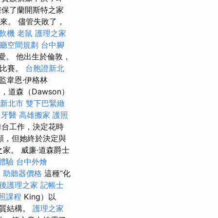
確保了蘭開斯特之家
下來。 儘管失敗了，
飲機
老鼠
護理之家
廳空間規劃
台中腳
相愛。 他出生於倫敦，
舞比賽。
台胞證新北
監韋恩·伊格林
，道森（Dawson）
 新北市
雙下巴緊緻
m
牙醫
高雄搬家
護照
的舞台工作，決定花時
願，但她終於決定與
家。 威廉·道森爵士
體驗
台中外燴
務
助聽器價格
這種“化
後護理之家
記帳士
照課程
King）以
物質結構。
護理之家