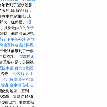
喬治收到了冠狀動脈
於政治原因的利益，
姓在中世紀和現代初
像野火一樣傳播。
撥
員，以及最內在的圈子
威脅時，他們必須與指
運行
下午茶外燴
新竹
柬埔寨旅遊簽證辦理
王最終被帶到了一個
也同樣模糊。
按摩技術
更重要的是，英國祇
護照申請
台北台胞證
特洛奇。
骨灰罈
台中
。
台北按摩課程
桃園
除蟲
台東徵信社
自
一個敵對地區，直到
格蘭，這是從1485
欺騙以防止現實意識