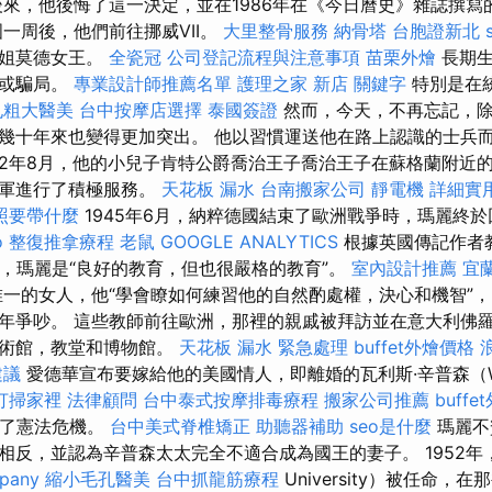
來，他後悔了這一決定，並在1986年在《今日曆史》雜誌撰寫
一周後，他們前往挪威VII。
大里整骨服務
納骨塔
台胞證新北
姐姐莫德女王。
全瓷冠
公司登記流程與注意事項
苗栗外燴
長期生
密或騙局。
專業設計師推薦名單
護理之家 新店
關鍵字
特別是在
孔粗大醫美
台中按摩店選擇
泰國簽證
然而，今天，不再忘記，除
幾十年來也變得更加突出。 他以習慣運送他在路上認識的士兵
42年8月，他的小兒子肯特公爵喬治王子喬治王子在蘇格蘭附近
空軍進行了積極服務。
天花板 漏水
台南搬家公司
靜電機
詳細實用
照要帶什麼
1945年6月，納粹德國結束了歐洲戰爭時，瑪麗終
o
整復推拿療程
老鼠
GOOGLE ANALYTICS
根據英國傳記作者教
的說法，瑪麗是“良好的教育，但也很嚴格的教育”。
室內設計推薦
宜
一的女人，他“學會瞭如何練習他的自然酌處權，決心和機智”
年爭吵。 這些教師前往歐洲，那裡的親戚被拜訪並在意大利佛
美術館，教堂和博物館。
天花板 漏水 緊急處理
buffet外燴價格
建議
愛德華宣布要嫁給他的美國情人，即離婚的瓦利斯·辛普森（Wa
打掃家裡
法律顧問
台中泰式按摩排毒療程
搬家公司推薦
buff
造成了憲法危機。
台中美式脊椎矯正
助聽器補助
seo是什麼
瑪麗不
相反，並認為辛普森太太完全不適合成為國王的妻子。 1952年
pany
縮小毛孔醫美
台中抓龍筋療程
University）被任命