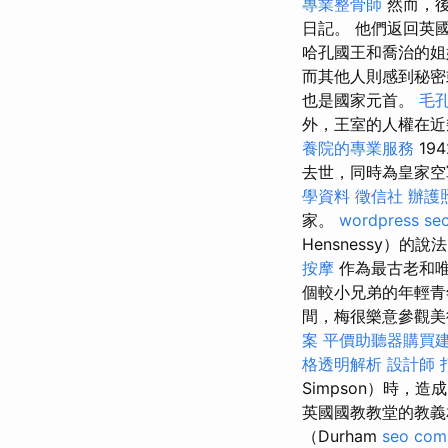
專業整骨師
然而，後
日記。 他們返回英國
哈孔國王和喬治的
而其他人則感到秘
也是國家元首。
毛
外，王室的人權在近
養院的專業服務
19
去世，同時為皇家
學資料
徵信社
辦護
家。
wordpress se
Hensnessy）
按摩
作為最古老和唯
個較小兄弟的年輕青
間，梅很樂意參觀
案
平價助聽器購買
格透明解析
設計師
Simpson）時，
英國國教教堂的教義
（Durham
seo com