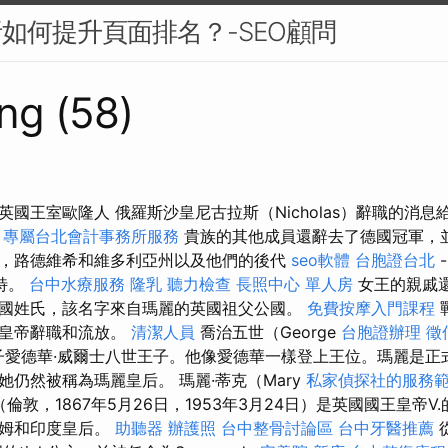
析如何提升頁面排名？-SEO顧問
ng (58)
國王室歐隆人 俄羅斯沙皇尼古拉斯（Nicholas）辭職的消
。
專屬台北會計事務所服務
貴族的其他成員還辭去了德國冠軍，
，路德維希和維多利亞州以及他們的後代
seo軟體
台胞證台北
特。
台中水療服務
隆乳
聽力檢查
長照中心 單人房
女王的親戚
國姓氏，該名字來自瑪麗的英國祖父公國。
免費按摩入門課程
後皇帝辭職和流放。
清潔人員
喬治五世（George
台胞證辦理
徵
子愛德華·威爾士八世王子。他像愛德華一樣登上王位。瑪麗是正
仍然被稱為瑪麗皇后。 瑪麗·蒂克（Mary
私家偵探社的服務
）（倫敦，1867年5月26日，1953年3月24日）是英國國王皇帝
尼姆和印度皇后。
助聽器
辦護照
台中整骨討論區
台中牙醫推薦