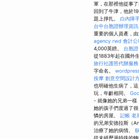
軍，在那裡他從事
回到了牛津，他於1
題上掙扎。
白內障
台中台胞證辦理資訊
重要的個人資產，由
agency
rwd
會計公
4,000英鎊。
台胞證
從1883年起在國外
旅行社護照代辦服務
字命名。
wordpres
按摩
創意空間設計
也明確他生病了，這
玩，年齡相同。
Go
- 就像她的兄弟一
她的孩子們度過了很
憐的房屋。
記帳
老
的兄弟安德拉斯（And
治療了她的病情。
從未經歷過特殊的轉