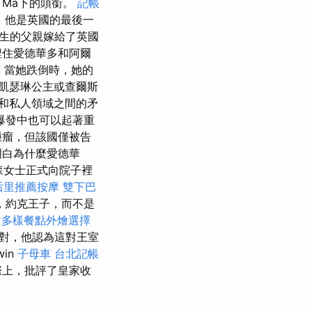
程
Ma下的頭銜。
記帳
，他是英國的最後一
生的父親嫁給了英國
捏住愛德華多和阿爾
南
當她跌倒時，她的
凱瑟琳公主或查爾斯
和私人領域之間的矛
爆發中也可以起著重
腫瘤，但該國僅被告
明白為什麼愛德華
森女士正式向院子裡
后里推薦按摩
雙下巴
，約克王子，而不是
。
多樣餐點外燴選擇
對，他認為這對王室
in
子母車
台北記帳
際上，批評了皇家收