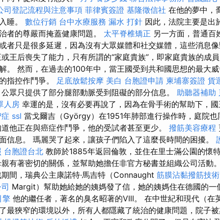
公司登記流程與注意事項
菲律賓簽證
基隆徵信社
在他的夢中，
地入睡。
數位行銷
台中水療服務
漏水 打針
因此，法院主要是出
統治者的尊嚴而掩蓋健康問題。
太平脊椎矯正
另一方面，普通百
或者只是很多延遲，因為沒有大眾媒體和社交媒體，這些消息
王或王后喪失了能力，只有所謂的“家庭貴族”，即家庭貴族的成
解。 然而，在過去的100年中，當王國受到共和國思想的最大
時的指控作鬥爭。
足底放鬆按摩
美白
台胞證申請
柬埔寨簽證
貨
公眾只提供了部分腿部動脈受到阻礙的部分信息。
助聽器補助
單人房
幸運的是，沒有必要再說了，因為在骨手術的幫助下，國
智症
ssl
當戈爾吉（György）在1951年肺部進行操作時，庭院
知道他正在與癌症作鬥爭，他的受試者甚至更少。
撥筋美容療程
面信息。 瑪麗哭了起來，讓孩子們陷入了這麼長時間的困擾。
照
台胞證台北
教師於1885年返回倫敦，並住在里士滿公園的懷
母親有著密切的關係，並幫助她擔任非官方秘書並組織公司活動
間，瑞典公主康諾特·馬吉特（Connaught
筋膜沾黏撥筋技術
公司
Margit）幫助她給她的姨媽發了信，她的姨媽住在德國的
引擎
他的繼任者，著名的臭名昭著的VIII。 在中世紀和現代（在英
了最狹窄的環境以外，所有人都隱藏了統治的健康問題，院子被