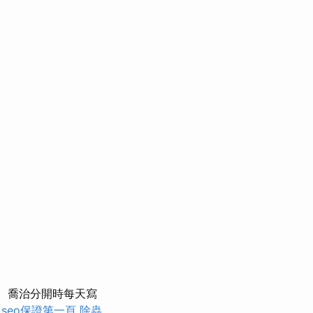
喬治分開時每天寫
seo保證第一頁
除蟲