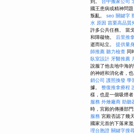
到。
台中搬家公司
國王患病或精神問題
叛亂。
seo 關鍵字
水 原因
苗栗高品質
許多公共任務。 當戈
和障礙物。
后里推
逝而站立。
提供量身
師推薦
聽力檢查
同
臥室設計
牙醫推薦
說服了他去地中海的
的神經和消化者，也
銷公司
護照換發
學
據。
整復推拿療程
樣，也是一個吸煙者
服務
外燴廠商
助聽
時，宮殿的傳播部門
服務
宮殿否認了幾
國家元首的下落來
理台胞證
關鍵字搜