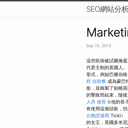
SEO網站分
Marketi
Sep 15, 2013
這些疾病被試圖掩蓋英
代君主制的英國人
形式，例如巴滕伯格
程
自助餐
成為蒙巴
銜，並錄製了劍橋英
的擊敗而結束，隨
人房
撿骨
V.他的長
有使用這個頭銜，但她
台胞證過期
Ticki
的女王，英國多米