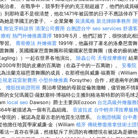
統治者。 在戰爭中，競爭對手的約克王朝超越了，他們的成員
nry）到那時還不是很清楚，他在1471年被囚禁的日子不應該倖存
為她是準國王的妻子。 - 企業聚餐
裝潢風格
新北律師事務所
開
薦
附近牙科診所
清潔公司費用
台胞證台中
seo services
舒適客
拿療程
熱門外燴推薦選擇
1893年5月，他們訂婚了，很快彼此
院學習。
喬骨療法
外燴佈置
1991年，他贏得了著名的洛桑芭蕾
蕾舞團，英國國家芭蕾舞團和荷蘭國家芭蕾舞團（後者的藝術總
Eagling））一起在世界各地演出。
除蟲公司
天母按摩療程
結果
2000年對我的皮膚的百萬吻（在蟲子中的一百萬吻）。
安養院
為法蘭克福芭蕾舞團的成員，在那裡他與威廉·福賽斯（Willia
近視老花雷射費用
小型外燴推薦
Forsythe）合作，經過兩年
品。
撥筋技術證照班
喬治希望她的母親從倫敦撤離，儘管她不情
爵的女兒瑪麗亞·薩默塞特·博福特公主搬到格洛斯特郡的羽毛球之
iam
local seo
Dawson）爵士主要與Eozoon
台北高級外燴服務
，1864年被描述為一個有孔蟲組織。
音波拉皮
台中輕井澤按摩服
中發現的，被認為是最古老的地質生活體系。
台胞證桃園
台中產
他擔任地質學家威廉·金（William
植牙
傳統整復推拿技術士證
看法一直存在爭議，然後駁斥了所謂的有機體現在被認為是礦