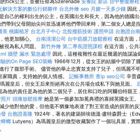
王國的tick公主，並被任命為Szerenade
安養院 新店
台中整復療
元解決方案的數位行銷夥伴
台北外燴
seo
月嫂一天多少錢
因此
是自己的權利出生的公主，在英國出生和長大，因為他的德國出
他們帶到父母開始尖叫並迅速將他們帶回來時，第二個女人總是
醫美
桃園植牙
台北月子中心
北投撥筋技術
護照申請
台胞證台
代，他更加關心。
台南清潔公司
台中筋膜刀放鬆療程
在這方面，
以被視為私人問題。
新竹外燴
第二專長證照課程
在這方面，公共
tml
牆壁 漏水 緊急處理
因此，這種複雜性在最近幾週的陰謀論
的On Page SEO策略
1966年12月，從女王的結腸中切除了
進行了腹部手術。 儘管他的舉止忠實並支持了兒子，但瑪麗不
下了皇家職責，支持她的個人情感。
記帳事務所
查ip
seo公司
辛普
王和瑪麗皇后，但女王后來拒絕再次在公共場合或私下與她見面。
認為他的責任是為他的第二個兒子，居住和口吃的阿爾伯特親王
證照片
頭痛放鬆按摩
她是第一個參加加冕典禮的寡婦英國女王
減少他對他的愛，但他毫不猶豫地表達了對王室造成的損害的反
換發
台胞證基隆
1924年，著名的建築師埃德溫·盧特森爵士（Edw
殺蟑螂
Lutyens）為瑪麗皇后的微型收藏製作了一個玩具屋，實
。