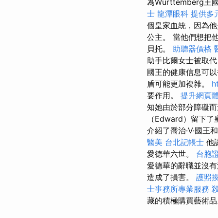
為Württemberg
士
龍潭眼科
提供多
個皇家血統，因為他
公主。 當他們想把
貝托。
助聽器價格
助手比爾女士被取
國王的健康信息可
盾可能更加複雜。
h
要作用。
提升網頁體驗
知她由於部分障礙而
（Edward）留
介紹了喬治·V·國
醫美
台北記帳士
他
愛德華六世。
台胞
愛德華的辭職並沒有
造成了損害。
護照
士事務所專業服務
藏的積極購買藝術品