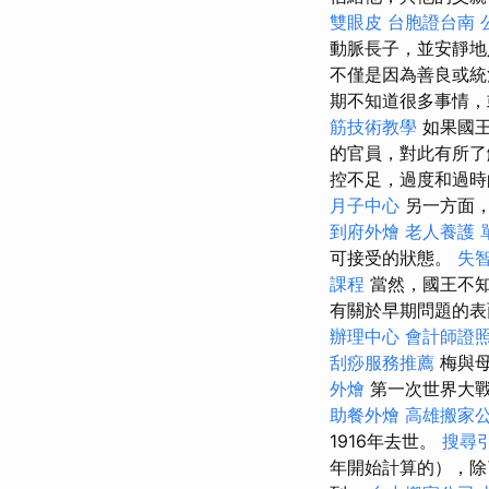
雙眼皮
台胞證台南
動脈長子，並安靜
不僅是因為善良或
期不知道很多事情，
筋技術教學
如果國
的官員，對此有所了
控不足，過度和過
月子中心
另一方面，
到府外燴
老人養護 
可接受的狀態。
失
課程
當然，國王不
有關於早期問題的表
辦理中心
會計師證
刮痧服務推薦
梅與
外燴
第一次世界大戰期
助餐外燴
高雄搬家
1916年去世。
搜尋
年開始計算的），除