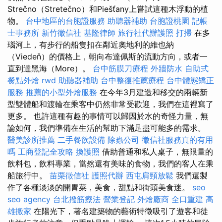
Strečno（Stretečno）和Piešťany上嘗試這種木浮動的植
物。
台中地區的台胞證服務
助聽器補助
台胞證桃園
記帳
士事務所
新竹徵信社
基隆律師
旅行社代辦護照
打掃
在多
瑙河上，有步行的船隻扣在鄰近奧地利的維也納
（Viedeň）的價格上，朝向布達佩斯的流動方向，或者一
直到達黑海（More）。
台中筋膜刀療程
外牆防水
自助式
餐點外燴
rwd
助聽器補助
台中整復推薦療程
台中體態矯正
服務
推薦的小型外燴服務
在今年3月建造和移交的兩輛新
型雙體船和渡輪在乘客中仍然非常受歡迎，我們在這裡寫了
更多。 也許這種有趣的事情可以歸因於水的奇怪力量，無
論如何，我們準備在生活的幫助下滿足盡可能多的需求。
醫美診所推薦
二手餐飲設備
除蟲公司
徵信社服務真的有用
嗎
工商登記全攻略
換護照
借助普通和私人桌子，無限量的
飲料包，飲料專業，當然還有美味的食物，我們的客人在乘
船旅行中。
苗栗徵信社
護照代辦
西屯肩頸放鬆
我們還製
作了各種淡淡的開胃菜，美食，甜點和街頭美食迷。
seo
seo agency
台北撥筋療法
營業登記
外燴廠商
全口重建
高
雄搬家
在陽光下，著名建築物的藝術特徵吸引了遊客和徒