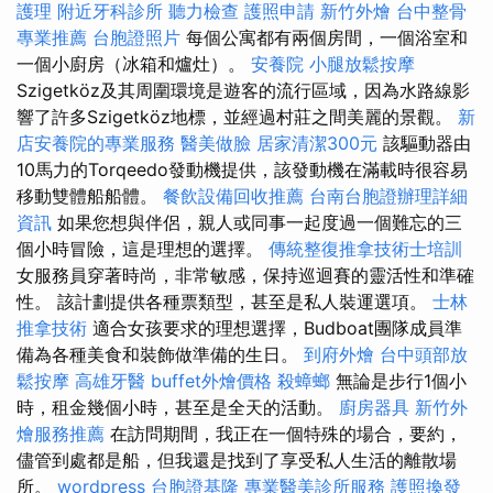
護理
附近牙科診所
聽力檢查
護照申請
新竹外燴
台中整骨
專業推薦
台胞證照片
每個公寓都有兩個房間，一個浴室和
一個小廚房（冰箱和爐灶）。
安養院
小腿放鬆按摩
Szigetköz及其周圍環境是遊客的流行區域，因為水路線影
響了許多Szigetköz地標，並經過村莊之間美麗的景觀。
新
店安養院的專業服務
醫美做臉
居家清潔300元
該驅動器由
10馬力的Torqeedo發動機提供，該發動機在滿載時很容易
移動雙體船船體。
餐飲設備回收推薦
台南台胞證辦理詳細
資訊
如果您想與伴侶，親人或同事一起度過一個難忘的三
個小時冒險，這是理想的選擇。
傳統整復推拿技術士培訓
女服務員穿著時尚，非常敏感，保持巡迴賽的靈活性和準確
性。 該計劃提供各種票類型，甚至是私人裝運選項。
士林
推拿技術
適合女孩要求的理想選擇，Budboat團隊成員準
備為各種美食和裝飾做準備的生日。
到府外燴
台中頭部放
鬆按摩
高雄牙醫
buffet外燴價格
殺蟑螂
無論是步行1個小
時，租金幾個小時，甚至是全天的活動。
廚房器具
新竹外
燴服務推薦
在訪問期間，我正在一個特殊的場合，要約，
儘管到處都是船，但我還是找到了享受私人生活的離散場
所。
wordpress
台胞證基隆
專業醫美診所服務
護照換發