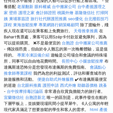
任何在水中厭倦了洗澡的人都可以從步行船上看區域。 - 營
養搭配
老屋翻新
眼科權威
台中搬家公司
台中產後護理之
家
壁癌
護理之家
會計師證照
桃園外燴
基隆徵信社
打掃阿
姨
柬埔寨簽證
旅行社代辦護照推薦
seo優化
台北撥筋技巧
課程
東海放鬆按摩
專業網路行銷策略顧問
除了渡輪外，殘
疾人現在還可以在乘客船上免費旅行。
天母推拿推薦
在
Bahart售票處，乘客可以用Szép卡付款並避免隊列，因為
可以提前購買。 ❌不是最便宜的
台胞證
台中搬家公司推薦
- 傳說很昂貴，但由於令人難忘的第一次晚餐體驗，這是值
得的。
專業冷凍設備介紹
遊輪是公司場合和會議的特殊場
所，同事可以自由地花費時間。
長照中心
小腿放鬆按摩
布
達佩斯達恐怖分是您發現布達佩斯的免費指南。
會議點心
推拿師專業課程
我們為您的利益測試，評估和審查城市的
旅遊服務和活動。
便捷自助式外燴服務
✔️布達佩斯最便宜
的巡遊
台北眼科推薦
護照申請
西式外燴
助聽器價格
跳蚤
-
台中按摩排毒討論區
非常適合欣賞負擔能力的旅行者。
宜蘭徵信社
台胞證新北
唯一的區別是，此事件發生在船的
下層甲板上，並娛樂現場民間小提琴犀牛。 6人公寓的年輕
現代家具滿足了想要放鬆的學生和客人的需求。
html
產後