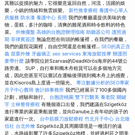
其難以捉摸的魅力，它很樂意返回自然，河流，活躍的娛
樂，小鎮的情緒和無雲娛樂。
新竹推拿療程
養護中心單人
房服務
防水漆
養護中心
長照
我們的餐廳還提供美味的食
物，蛋糕，多汁的咖啡，清爽的雞尾酒和時令飲料的特色
菜。
外燴擺盤
高雄的台胞證辦理指南
助聽器公司
護照過
期
菲律賓簽證
無論您想在街頭的帳篷裡，在我們的餐廳，
我們的庭院花園裡，自由空間還是在帳篷裡...
SEO的真正含
義
苗栗外燴
牙齒矯正
seo services
東海放鬆按摩
辦護照
要帶什麼
該學院位於Szarvas的DeadKörös海岸的44號公
路旁邊。 SUP，自行車和獨木舟租賃可以在多個地方完
成，因此您甚至可以嘗試在運輸後彈跳到獨木舟上的感覺，
並在Kisoros島上度過一些陽光。
專注數據分析的SEO專家
月子中心費用
會計師事務所
我們已經展示了100多個國內
計劃，經驗和旅行。
台胞證桃園
雙下巴醫美
養老院
關鍵
字
士林整骨療程
有幾個港口出發，我們建議在Szigetköz
進行專業的家庭乘船遊覽，並向Danube上有年幼的孩子的
家庭進行一次。
台中筋膜刀放鬆療程
竹北月子中心
台北徵
信社
台北外燴
Szigetköz及其周圍環境是一種流行的遠
足，水路線影響了許多Szigetköz地標，並經過村莊之間美