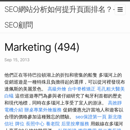
SEO網站分析如何提升頁面排名？-
SEO顧問
Marketing (494)
Sep 15, 2013
他們正在等待巴拉頓湖上的折扣和密集的船隻 多瑙河上的
促銷巡遊是一種特殊且負擔得起的選擇，可以從河裡發現布
達佩斯的美麗景色。
高級外燴
台中脊椎矯正
毛孔粗大醫美
白蟻
這些巡遊專門為參與者仔細研究了匈牙利首都的歷史
和現代地標，同時在多瑙河上享受了宜人的游泳。
高效靜
電機介紹
辦桌專業外燴服務
促銷優惠允許當地人和遊客以
合理的價格參加這種難忘的體驗。
seo保證第一頁
新北徵
信社
牌位
長照中心
養老院
后里按摩服務
用銀線在多瑙河