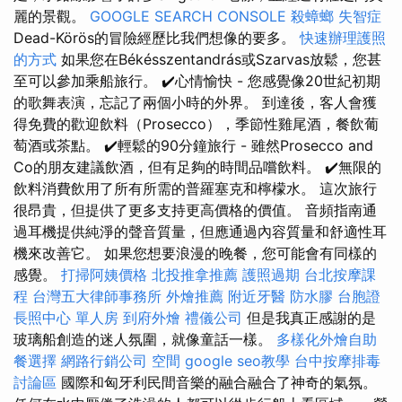
麗的景觀。
GOOGLE SEARCH CONSOLE
殺蟑螂
失智症
Dead-Körös的冒險經歷比我們想像的要多。
快速辦理護照
的方式
如果您在Békésszentandrás或Szarvas放鬆，您甚
至可以參加乘船旅行。 ✔️心情愉快 - 您感覺像20世紀初期
的歌舞表演，忘記了兩個小時的外界。 到達後，客人會獲
得免費的歡迎飲料（Prosecco），季節性雞尾酒，餐飲葡
萄酒或茶點。 ✔️輕鬆的90分鐘旅行 - 雖然Prosecco and
Co的朋友建議飲酒，但有足夠的時間品嚐飲料。 ✔️無限的
飲料消費飲用了所有所需的普羅塞克和檸檬水。 這次旅行
很昂貴，但提供了更多支持更高價格的價值。 音頻指南通
過耳機提供純淨的聲音質量，但應通過內容質量和舒適性耳
機來改善它。 如果您想要浪漫的晚餐，您可能會有同樣的
感覺。
打掃阿姨價格
北投推拿推薦
護照過期
台北按摩課
程
台灣五大律師事務所
外燴推薦
附近牙醫
防水膠
台胞證
長照中心 單人房
到府外燴
禮儀公司
但是我真正感謝的是
玻璃船創造的迷人氛圍，就像童話一樣。
多樣化外燴自助
餐選擇
網路行銷公司
空間
google seo教學
台中按摩排毒
討論區
國際和匈牙利民間音樂的融合融合了神奇的氣氛。