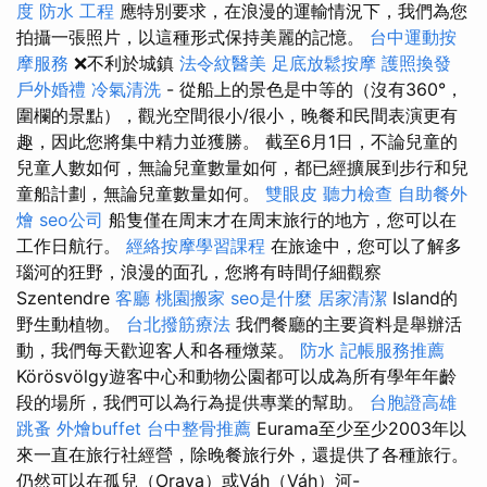
度
防水 工程
應特別要求，在浪漫的運輸情況下，我們為您
拍攝一張照片，以這種形式保持美麗的記憶。
台中運動按
摩服務
❌不利於城鎮
法令紋醫美
足底放鬆按摩
護照換發
戶外婚禮
冷氣清洗
- 從船上的景色是中等的（沒有360°，
圍欄的景點），觀光空間很小/很小，晚餐和民間表演更有
趣，因此您將集中精力並獲勝。 截至6月1日，不論兒童的
兒童人數如何，無論兒童數量如何，都已經擴展到步行和兒
童船計劃，無論兒童數量如何。
雙眼皮
聽力檢查
自助餐外
燴
seo公司
船隻僅在周末才在周末旅行的地方，您可以在
工作日航行。
經絡按摩學習課程
在旅途中，您可以了解多
瑙河的狂野，浪漫的面孔，您將有時間仔細觀察
Szentendre
客廳
桃園搬家
seo是什麼
居家清潔
Island的
野生動植物。
台北撥筋療法
我們餐廳的主要資料是舉辦活
動，我們每天歡迎客人和各種燉菜。
防水
記帳服務推薦
Körösvölgy遊客中心和動物公園都可以成為所有學年年齡
段的場所，我們可以為行為提供專業的幫助。
台胞證高雄
跳蚤
外燴buffet
台中整骨推薦
Eurama至少至少2003年以
來一直在旅行社經營，除晚餐旅行外，還提供了各種旅行。
仍然可以在孤兒（Orava）或Váh（Váh）河-