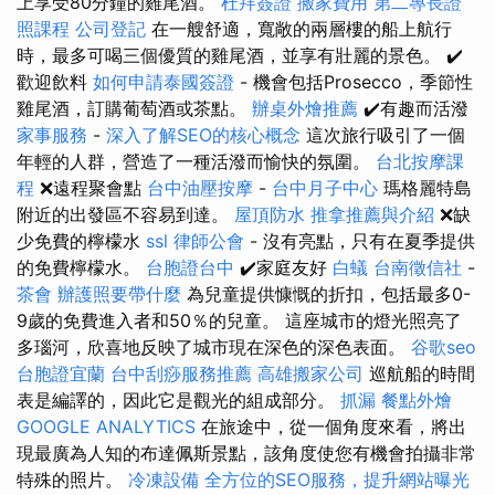
上享受80分鐘的雞​​尾酒。
杜拜簽證
搬家費用
第二專長證
照課程
公司登記
在一艘舒適，寬敞的兩層樓的船上航行
時，最多可喝三個優質的雞尾酒，並享有壯麗的景色。 ✔️
歡迎飲料
如何申請泰國簽證
- 機會包括Prosecco，季節性
雞尾酒，訂購葡萄酒或茶點。
辦桌外燴推薦
✔️有趣而活潑
家事服務
-
深入了解SEO的核心概念
這次旅行吸引了一個
年輕的人群，營造了一種活潑而愉快的氛圍。
台北按摩課
程
❌遠程聚會點
台中油壓按摩
-
台中月子中心
瑪格麗特島
附近的出發區不容易到達。
屋頂防水
推拿推薦與介紹
❌缺
少免費的檸檬水
ssl
律師公會
- 沒有亮點，只有在夏季提供
的免費檸檬水。
台胞證台中
✔️家庭友好
白蟻
台南徵信社
-
茶會
辦護照要帶什麼
為兒童提供慷慨的折扣，包括最多0-
9歲的免費進入者和50％的兒童。 這座城市的燈光照亮了
多瑙河，欣喜地反映了城市現在深色的深色表面。
谷歌seo
台胞證宜蘭
台中刮痧服務推薦
高雄搬家公司
巡航船的時間
表是編譯的，因此它是觀光的組成部分。
抓漏
餐點外燴
GOOGLE ANALYTICS
在旅途中，從一個角度來看，將出
現最廣為人知的布達佩斯景點，該角度使您有機會拍攝非常
特殊的照片。
冷凍設備
全方位的SEO服務，提升網站曝光