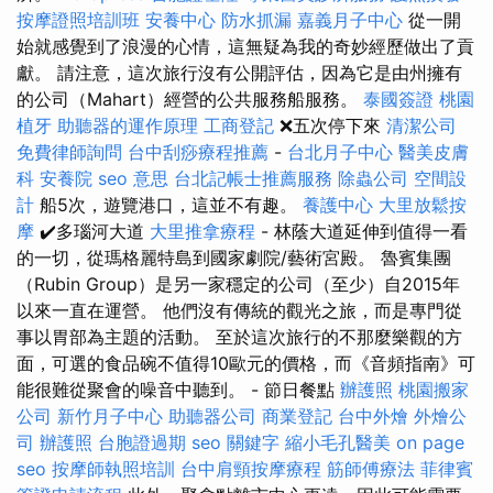
按摩證照培訓班
安養中心
防水抓漏
嘉義月子中心
從一開
始就感覺到了浪漫的心情，這無疑為我的奇妙經歷做出了貢
獻。 請注意，這次旅行沒有公開評估，因為它是由州擁有
的公司（Mahart）經營的公共服務船服務。
泰國簽證
桃園
植牙
助聽器的運作原理
工商登記
❌五次停下來
清潔公司
免費律師詢問
台中刮痧療程推薦
-
台北月子中心
醫美皮膚
科
安養院
seo 意思
台北記帳士推薦服務
除蟲公司
空間設
計
船5次，遊覽港口，這並不有趣。
養護中心
大里放鬆按
摩
✔️多瑙河大道
大里推拿療程
- 林蔭大道延伸到值得一看
的一切，從瑪格麗特島到國家劇院/藝術宮殿。 魯賓集團
（Rubin Group）是另一家穩定的公司（至少）自2015年
以來一直在運營。 他們沒有傳統的觀光之旅，而是專門從
事以胃部為主題的活動。 至於這次旅行的不那麼樂觀的方
面，可選的食品碗不值得10歐元的價格，而《音頻指南》可
能很難從聚會的噪音中聽到。 - 節日餐點
辦護照
桃園搬家
公司
新竹月子中心
助聽器公司
商業登記
台中外燴
外燴公
司
辦護照
台胞證過期
seo 關鍵字
縮小毛孔醫美
on page
seo
按摩師執照培訓
台中肩頸按摩療程
筋師傅療法
菲律賓