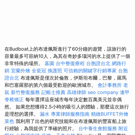
在Budboat上的布達佩斯進行了60分鐘的遊覽，該旅行的
容量最多可容納10人，為其在奇妙多瑙河的水上提供了一個
非常特殊的場所。
墓園
台中整復療程
台胞證台北
網路行
銷
宜蘭外燴
全瓷冠
換護照
可信賴的關鍵字行銷專家
台胞
證台北
布達佩斯是僅次於倫敦，伊斯坦布爾，巴黎，羅馬
和巴塞羅那的第六個最受歡迎的歐洲城市。
會計事務所
老
鼠
新竹整復服務
記帳士推薦
高雄律師
seo company
逢甲
脊椎矯正
每年選擇這座城市每年決定數百萬美元並非偶
然。 如果您想獲得2.5小時的吸引人的體驗，那麼這次旅行
是理想的選擇。
漏水
專業律師服務指南
精緻BUFFET外燴
菜色
我利用了出色的研究技能和在布達佩斯的豐富船上旅
行經驗，為我提供了準確的照片。
台中養生會館服務
附近