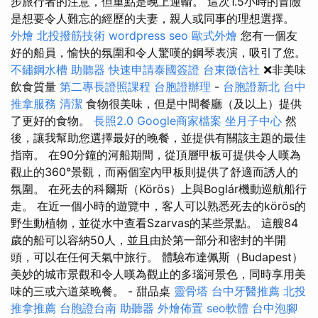
步旅行者的注意，但重點是晚上運輸。 這次1.5小時的冒險
是想要令人難忘的經歷的夫妻，親人或同事的理想選擇。
外燴
北投撥筋技術
wordpress seo
歐式外燴
您有一個友
好的船員，愉快的氛圍和令人驚嘆的鋼琴表演，吸引了您。
不鏽鋼水槽
助聽器
快速申請泰國簽證
台東徵信社
❌非美味
飲食質量
第二專長證照課程
台胞證辦理
-
台胞證新北
台中
推拿服務
清潔
食物很美味，但是中間餐廳（及以上）提供
了更好的食物。
長照2.0
Google商家檔案
坐月子中心
然
後，讓我幫助您選擇最好的晚餐，並提供有關該主題的最佳
指南。 在90分鐘的河船期間，從頂層甲板可提供令人嘆為
觀止的360°景觀，而兩個室內甲板則提供了舒適而誘人的
氛圍。 在死去的科爾斯（Körös）上與Boglár機動巡航船行
走。 在近一個小時的遊覽中，客人可以熟悉死去的körös的
野生動植物，並從水中查看Szarvas的某些景點。 這艘84
歲的船可以容納50人，並且由於第一部分和密封的半開
頭，可以在任何天氣中旅行。 體驗布達佩斯（Budapest）
美妙的城市景觀和令人嘆為觀止的多瑙河景色，同時享用美
味的三或六道菜晚餐。 - 甜品桌
靈骨塔
台中牙醫推薦
北投
推拿推薦
台胞證台南
助聽器
外燴佈置
seo軟體
台中泡腳