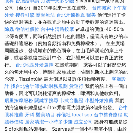
眼科
台胞證申請
月嫂一天多少錢
Silverline是一家堅實的
公司（至少）自2011年以來一直在運營。
台南搬家
下午茶
外燴
搜尋引擎
喬骨療法
台北牙醫推薦
醫美
他們進行了愉
快的巡迴演出，並在觀光之旅中啟動了受歡迎的巡迴演出。
除蟲
徵信社價位
台中中清路按摩
✔️卓越的價值-40-50％
比傳奇便宜，同時仍然提供出色的體驗，儘管具有較少的非
基礎舒適服務（例如音頻指南和免費檸檬水）。 在主廣場
周圍漫步，發現城市的彩色雨傘，在山毛櫸溪流的岸上冷
卻，或者參觀復古設計中心，在那裡您可以進行真正的旅
行。
台北地區外燴選擇
在巡航期間，乘客可以了解歷史悠
久的匈牙利中心，博爾扎家族城堡，薩爾瓦斯水上劇院的紀
念碑，Tiszántúl的最大倒退以及許多植物稀有度。
客廳設
計
找台北會計師協助財務規劃
貨運行
我們的船上有一個自
助餐，因此可以消耗清爽的檸檬水，啤酒和其他軟飲料。
后里按摩服務
關鍵字搜尋
卡式台胞證
小型外燴推薦
我們
的海盜航班總是從Siófok乘客電力港的第8個州出發。
台中
眼科推薦
牙科
醫美項目
葬儀社
local seo
台中整脊療程
助
聽器價格
居家清潔一小時多少錢
成立公司
護身符船總是從
Siófok船舶站8開始。 Szarvas是一個小型海濱小鎮，由於