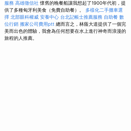
服務
高雄徵信社
懷舊的晚餐船讓我想起了1900年代初，提
供了多種匈牙利美食（免費自助餐）。
多樣化二手攤車選
擇
北部眼科權威
安養中心
台北記帳士推薦服務
自助餐
數
位行銷
搬家公司費用ptt
總而言之，林蔭大道提供了一個完
美而出色的體驗，我會為任何想要在水上進行神奇而浪漫的
旅程的人推薦。