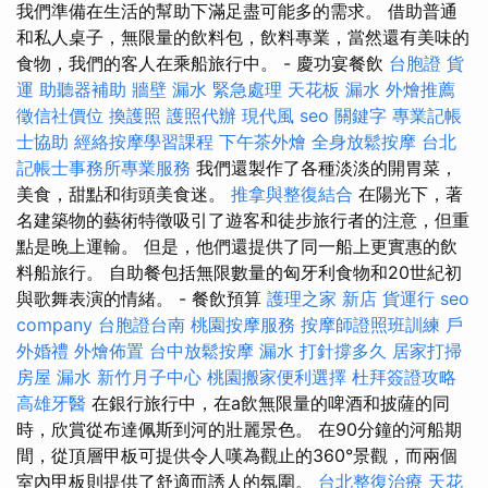
我們準備在生活的幫助下滿足盡可能多的需求。 借助普通
和私人桌子，無限量的飲料包，飲料專業，當然還有美味的
食物，我們的客人在乘船旅行中。 - 慶功宴餐飲
台胞證
貨
運
助聽器補助
牆壁 漏水 緊急處理
天花板 漏水
外燴推薦
徵信社價位
換護照
護照代辦
現代風
seo 關鍵字
專業記帳
士協助
經絡按摩學習課程
下午茶外燴
全身放鬆按摩
台北
記帳士事務所專業服務
我們還製作了各種淡淡的開胃菜，
美食，甜點和街頭美食迷。
推拿與整復結合
在陽光下，著
名建築物的藝術特徵吸引了遊客和徒步旅行者的注意，但重
點是晚上運輸。 但是，他們還提供了同一船上更實惠的飲
料船旅行。 自助餐包括無限數量的匈牙利食物和20世紀初
與歌舞表演的情緒。 - 餐飲預算
護理之家 新店
貨運行
seo
company
台胞證台南
桃園按摩服務
按摩師證照班訓練
戶
外婚禮
外燴佈置
台中放鬆按摩
漏水 打針撐多久
居家打掃
房屋 漏水
新竹月子中心
桃園搬家便利選擇
杜拜簽證攻略
高雄牙醫
在銀行旅行中，在a飲無限量的啤酒和披薩的同
時，欣賞從布達佩斯到河的壯麗景色。 在90分鐘的河船期
間，從頂層甲板可提供令人嘆為觀止的360°景觀，而兩個
室內甲板則提供了舒適而誘人的氛圍。
台北整復治療
天花