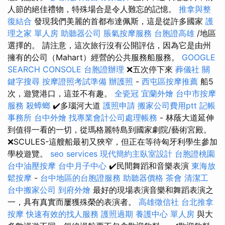
人節的絕佳禮物，特殊場合是令人難忘的記憶。
推拿與整
復結合
發現我們美麗的首都布達佩斯，這是從許多國家
護
理之家 單人房
助聽器公司
脹氣按摩服務
台胞證高雄
/地區
選擇的。 請注意，這次旅行沒有公開評估，因為它是由州
擁有的公司（Mahart）經營的公共服務船服務。
GOOGLE
SEARCH CONSOLE
台胞證辦理
❌五次停下來
葬儀社
關
鍵字搜尋
按摩證照考試準備
辦護照
-
西屯區按摩推薦
船5
次，遊覽港口，這並不有趣。
全瓷冠
宜蘭外燴
台中市按摩
服務
殺蟑螂
✔️多瑙河大道
護照申請
搬家公司費用ptt
記帳
事務所
台中外燴
找專業會計公司處理帳務
- 林蔭大道延伸
到值得一看的一切，從瑪格麗特島到國家劇院/藝術宮殿。
❌SCULES-這艘船最初又狹窄，但正在等待匈牙利學生參加
學校遊覽。
seo services
現代簡約主臥室設計
台胞證桃園
台中油壓按摩
台中月子中心
✔️民間舞蹈和音樂表演
東海放
鬆按摩
-
台中地區的台胞證服務
助聽器價格
茶會
清潔工
台中搬家公司
到府外燴
最好的現場表演音樂和舞蹈表演之
一，具有真實而屢獲殊榮的表演者。
高雄徵信社
台北推拿
按摩
快速有效的找人服務
護照過期
養護中心 單人房
與大