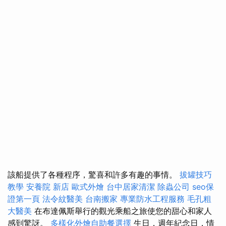
該船提供了各種程序，驚喜和許多有趣的事情。
拔罐技巧
教學
安養院 新店
歐式外燴
台中居家清潔
除蟲公司
seo保
證第一頁
法令紋醫美
台南搬家
專業防水工程服務
毛孔粗
大醫美
在布達佩斯舉行的觀光乘船之旅使您的甜心和家人
感到驚訝。
多樣化外燴自助餐選擇
生日，週年紀念日，情