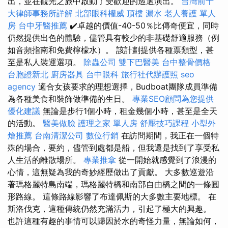
出，並在觀光之旅中啟動了受歡迎的巡迴演出。
台灣前十
大律師事務所詳解
北部眼科權威
頂樓 漏水
老人養護 單人
房
台中牙醫推薦
✔️卓越的價值-40-50％比傳奇便宜，同時
仍然提供出色的體驗，儘管具有較少的非基礎舒適服務（例
如音頻指南和免費檸檬水）。 該計劃提供各種票類型，甚
至是私人裝運選項。
除蟲公司
雙下巴醫美
台中整骨價格
台胞證新北
廚房器具
台中眼科
旅行社代辦護照
seo
agency
適合女孩要求的理想選擇，Budboat團隊成員準備
為各種美食和裝飾做準備的生日。
專業SEO顧問為您提供
優化建議
無論是步行1個小時，租金幾個小時，甚至是全天
的活動。
醫美做臉
護理之家 單人房
舒壓技巧課程
小型外
燴推薦
台南清潔公司
數位行銷
在訪問期間，我正在一個特
殊的場合，要約，儘管到處都是船，但我還是找到了享受私
人生活的離散場所。
專業推拿
從一開始就感覺到了浪漫的
心情，這無疑為我的奇妙經歷做出了貢獻。 大多數巡遊沿
著瑪格麗特島南端，瑪格麗特橋和南部自由橋之間的一條圓
形路線。 這條路線影響了布達佩斯的大多數主要地標。 在
斯洛伐克，這種傳統仍然充滿活力，引起了極大的興趣。
也許這種有趣的事情可以歸因於水的奇怪力量，無論如何，