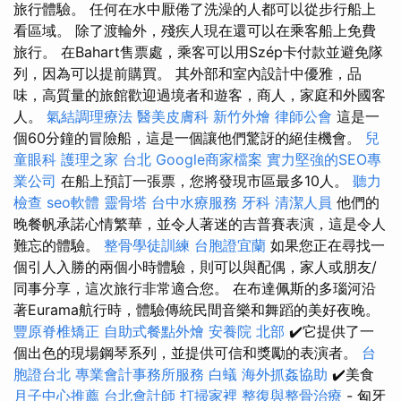
旅行體驗。 任何在水中厭倦了洗澡的人都可以從步行船上
看區域。 除了渡輪外，殘疾人現在還可以在乘客船上免費
旅行。 在Bahart售票處，乘客可以用Szép卡付款並避免隊
列，因為可以提前購買。 其外部和室內設計中優雅，品
味，高質量的旅館歡迎過境者和遊客，商人，家庭和外國客
人。
氣結調理療法
醫美皮膚科
新竹外燴
律師公會
這是一
個60分鐘的冒險船，這是一個讓他們驚訝的絕佳機會。
兒
童眼科
護理之家 台北
Google商家檔案
實力堅強的SEO專
業公司
在船上預訂一張票，您將發現市區最多10人。
聽力
檢查
seo軟體
靈骨塔
台中水療服務
牙科
清潔人員
他們的
晚餐帆承諾心情繁華，並令人著迷的吉普賽表演，這是令人
難忘的體驗。
整骨學徒訓練
台胞證宜蘭
如果您正在尋找一
個引人入勝的兩個小時體驗，則可以與配偶，家人或朋友/
同事分享，這次旅行非常適合您。 在布達佩斯的多瑙河沿
著Eurama航行時，體驗傳統民間音樂和舞蹈的美好夜晚。
豐原脊椎矯正
自助式餐點外燴
安養院 北部
✔️它提供了一
個出色的現場鋼琴系列，並提供可信和獎勵的表演者。
台
胞證台北
專業會計事務所服務
白蟻
海外抓姦協助
✔️美食
月子中心推薦
台北會計師
打掃家裡
整復與整骨治療
- 匈牙