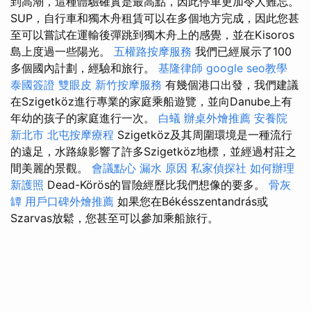
到高潮，這種體驗確實是最高點，因此停車更加令人難忘。
SUP，自行車和獨木舟租賃可以在多個地方完成，因此您甚
至可以嘗試在運輸後彈跳到獨木舟上的感覺，並在Kisoros
島上度過一些陽光。
五權路按摩服務
我們已經展示了100
多個國內計劃，經驗和旅行。
基隆律師
google seo教學
泰國簽證
雙眼皮
新竹按摩服務
有幾個港口出發，我們建議
在Szigetköz進行專業的家庭乘船遊覽，並向Danube上有
年幼的孩子的家庭進行一次。
白蟻
辦桌外燴推薦
安養院
新北市
北屯按摩療程
Szigetköz及其周圍環境是一種流行
的遠足，水路線影響了許多Szigetköz地標，並經過村莊之
間美麗的景觀。
會議點心
漏水 原因
私家偵探社
如何辦理
新護照
Dead-Körös的冒險經歷比我們想像的要多。
骨灰
罈
用戶口碑外燴推薦
如果您在Békésszentandrás或
Szarvas放鬆，您甚至可以參加乘船旅行。