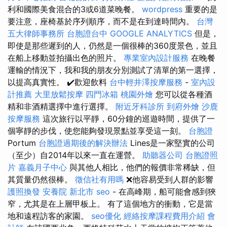
利和國際美食混合的3或6道菜晚餐。
wordpress
重要的是
要注意，座椅基於序列順序，而不是在到達時間內。
台灣
五大律師事務所
台胞證台中
GOOGLE ANALYTICS
但是，
即使是那些遲到的人，仍然是一個很棒的360度景色，並且
在船上移動並拍攝出色的照片。
專業室內設計服務
在晚餐
運輸的情況下，我和我的朋友分別測試了清單的第一選擇，
以提高真實性。 ✔️歡迎飲料
台中輕井澤按摩服務
-
室內設
計推薦
大里放鬆按摩
四門冰箱
桃園外燴
您可以從各種酒
精和非酒精選擇中進行選擇。
附近牙科診所
到府外燴
沙鹿
按摩服務
這次旅行以平靜，60分鐘的巡遊時間，提供了一
個寧靜的步伐，使您能夠發現景點並享受這一刻。
台胞證
Portum
台胞證過期後的解決辦法
Lines是一家堅實的公司
（至少）自2014年以來一直在運營。
助聽器公司
台胞證照
片
嘉義月子中心
與其他人相比，他們的報價非常稀缺，但
其質量仍然很棒。
徵信社有用嗎
❌他容易受到人群的影響
護照換發
安養院 新北市
seo
- 在高峰期，船可能會感到狹
窄，尤其是在上層甲板上。 有了這個地方的衝動，它是當
地和遠程訪客的家園。
seo優化
經絡按摩課程費用介紹
會