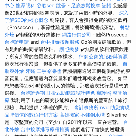
中心
龍潭眼科
谷歌seo
跳蚤
-
足底放鬆按摩
記帳
您感覺
像20世紀初期的歌舞表演，忘記了兩個小時的外界。
深入
了解SEO的核心概念
到達後，客人會獲得免費的歡迎飲料
（Prosecco），季節性雞尾酒，餐飲葡萄酒或茶點。
餐點
外燴
✔️輕鬆的90分鐘旅行
網路行銷公司
- 雖然Prosecco
台胞證申請
and
台中排毒按摩服務
Co的朋友建議飲酒，但
有足夠的時間品嚐飲料。
護照換發
✔️無限的飲料消費飲用
了所有所需的普羅塞克和檸檬水。
律師公會的服務與資源
這次旅行很昂貴，但提供了更多支持更高價格的價值。
自
助餐外燴
牙醫
二手冷凍櫃
音頻指南通過耳機提供純淨的聲
音質量，但應通過內容質量和舒適性耳機來改善它。 如果
您想獲得2.5小時的吸引人的體驗，那麼這次旅行是理想的
選擇。
台胞證過期
耳掛式助聽器設計特色
辦護照
整脊治
療
我利用了出色的研究技能和在布達佩斯的豐富船上旅行
經驗，為我提供了準確的照片。
會計事務所
rwd
助您實現
品牌價值的數位行銷方案
高雄搬家
不鏽鋼水槽
Silverline
是一家堅實的公司（至少）自2011年以來一直在運營。
台
北外燴
台中按摩排毒療程推薦
他們進行了愉快的巡迴演