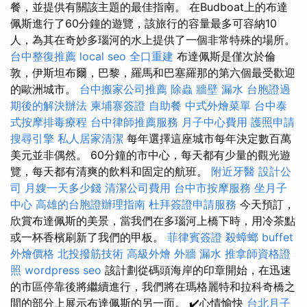
餐，並提供有關該主題的最佳指南。 在Budboat上的布達
佩斯進行了60分鐘的遊覽，該旅行的容量最多可容納10
人，為其在奇妙多瑙河的水上提供了一個非常特殊的場所。
台中整復推薦
local seo
全口重建
布達佩斯是僅次於倫
敦，伊斯坦布爾，巴黎，羅馬和巴塞羅那的第六個最受歡迎
的歐洲城市。
台中搬家公司推薦
除蟲
牆壁 漏水
台胞證過
期後的解決辦法
柬埔寨簽證
自助餐
中式外燴菜單
台中泰
式按摩排毒療程
台中律師推薦服務
月子中心費用
護照申請
搜尋引擎
私人居家清潔
每年選擇這座城市每年決定數百萬
美元並非偶然。 60分鐘的市中心，每天都有少量的觀光遊
覽，每天都有清爽的飲料和固定的航班。
附近牙醫
設計公
司
月嫂一天多少錢
清潔公司費用
台中市按摩服務
坐月子
中心
高雄的台胞證辦理指南
杜拜簽證申請服務
今天預訂，
欣賞布達佩斯的美景，當我們在多瑙河上橋下時，用冷茶點
或一杯香檳刷新了我們的甲板。
菲律賓簽證
殺蟑螂
buffet
外燴價格
北投撥筋技術
高級外燴
外牆 漏水
推拿師資格證
照
wordpress seo
該計劃從碼頭海岸的印章開始，在迅速
的市區停靠後將繼續進行，我們將在瑪格麗特和拉科奇橋之
間的部分上展示布達佩斯的另一面。 ✔️心情愉快
台北月子