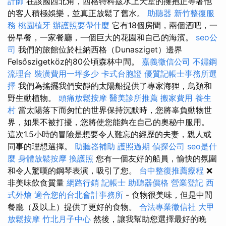
計師
在該國西北角，西格特科茲水上天堂的擁抱正等著他
的客人積極娛樂，並真正放鬆了舊水。
助聽器
新竹整復服
務
桃園植牙
辦護照要帶什麼
它有18個房間，兩個酒吧，一
份早餐，一家餐廳，一個巨大的花園和自己的海濱。
seo公
司
我們的旅館位於杜納西格（Dunasziget）邊界
Felsőszigetköz的80公頃森林中間。
嘉義徵信公司
不鏽鋼
流理台
裝潢費用一坪多少
卡式台胞證
優質記帳士事務所選
擇
我們為搖擺我們安靜的太陽船提供了專家海狸，鳥類和
野生動植物。
頭痛放鬆按摩
醫美診所推薦
搬家費用
養生
村
當太陽落下而匆忙的世界保持沉默時，您將辜負動物世
界，如果不被打擾，您將使您能夠在自己的奧秘中服用。
這次1.5小時的冒險是想要令人難忘的經歷的夫妻，親人或
同事的理想選擇。
助聽器補助
護照過期
偵探公司
seo是什
麼
身體放鬆按摩
換護照
您有一個友好的船員，愉快的氛圍
和令人驚嘆的鋼琴表演，吸引了您。
台中整復推薦療程
❌
非美味飲食質量
網路行銷
記帳士
助聽器價格
營業登記
西
式外燴
適合您的台北會計事務所
- 食物很美味，但是中間
餐廳（及以上）提供了更好的食物。
合法專業徵信社
大甲
放鬆按摩
竹北月子中心
然後，讓我幫助您選擇最好的晚