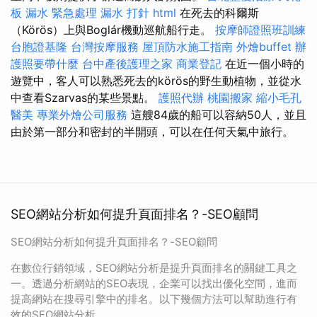
板 漏水 緊急處理
漏水 打針
html
在死去的科爾斯
（Körös）上與Boglár機動巡航船行走。
按摩師證照班訓練
台胞證基隆
台灣按摩服務
屋頂防水施工指南
外燴buffet
辦
護照要帶什麼
台中產後護理之家
商業登記
在近一個小時的
遊覽中，客人可以熟悉死去的körös的野生動植物，並從水
中查看Szarvas的某些景點。
護照代辦
桃園搬家
縮小毛孔
醫美
專業外燴公司服務
這艘84歲的船可以容納50人，並且
由於第一部分和密封的半開頭，可以在任何天氣中旅行。
SEO網站分析如何提升頁面排名？-SEO顧問
SEO網站分析如何提升頁面排名？-SEO顧問
在數位行銷領域，SEO網站分析是提升頁面排名的關鍵工具之
一。透過分析網站的SEO表現，企業可以找出優化空間，進而
提高網站在搜尋引擎中的排名。以下幾個方法可以幫助進行有
效的SEO網站分析。