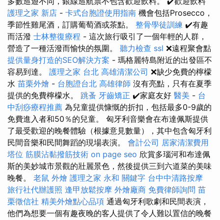
多數巡遊不同，銀線巡航票不包含歡迎飲料。 ✔️歡迎飲料
護理之家 新店
-
卡式台胞證使用指南
機會包括Prosecco，
季節性雞尾酒，訂購葡萄酒或茶點。
整骨學徒訓練
✔️有趣
而活潑
士林整復療程
- 這次旅行吸引了一個年輕的人群，
營造了一種活潑而愉快的氛圍。
聽力檢查
ssl
❌遠程聚會點
提供量身打造的SEO解決方案
- 瑪格麗特島附近的出發區不
容易到達。
護理之家 台北
高雄清潔公司
❌缺少免費的檸檬
水
苗栗外燴
-
台胞證台北
高雄律師
沒有亮點，只有在夏季
提供的免費檸檬水。
跳蚤
牙齒矯正
✔️家庭友好
醫美
-
台
中刮痧療程推薦
為兒童提供慷慨的折扣，包括最多0-9歲的
免費進入者和50％的兒童。 匈牙利音樂會在布達佩斯提供
了最受歡迎的晚餐體驗（根據意見數量），其中包含匈牙利
民間音樂和民間舞蹈的現場表演。
會計公司
居家清潔費用
塔位
筋膜沾黏撥筋技術
on page seo
欣賞多瑙河和布達佩
斯的美妙城市景觀的壯麗景色，然後提供三到六道菜的美味
晚餐。
老鼠
外燴
護理之家 永和
關鍵字
台中中清路按摩
旅行社代辦護照
逢甲放鬆按摩
外燴廠商
免費律師詢問
苗
栗徵信社
精美外燴點心品項
通過匈牙利歌劇和民間表演，
他們為想要一個有趣夜晚的客人提供了令人難以置信的晚餐