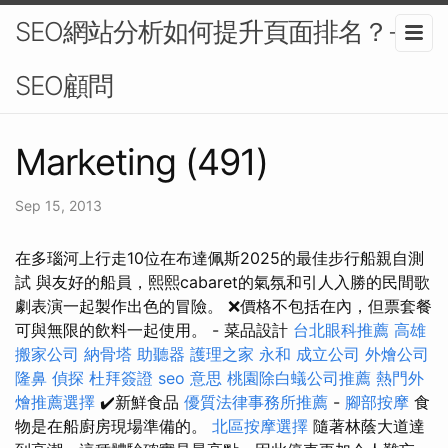
SEO網站分析如何提升頁面排名？-
SEO顧問
Marketing (491)
Sep 15, 2013
在多瑙河上行走10位在布達佩斯2025的最佳步行船親自測
試 與友好的船員，熙熙cabaret的氣氛和引人入勝的民間歌
劇表演一起製作出色的冒險。 ❌價格不包括在內，但票套餐
可與無限的飲料一起使用。 - 菜品設計
台北眼科推薦
高雄
搬家公司
納骨塔
助聽器
護理之家 永和
成立公司
外燴公司
隆鼻
偵探
杜拜簽證
seo 意思
桃園除白蟻公司推薦
熱門外
燴推薦選擇
✔️新鮮食品
優質法律事務所推薦
-
腳部按摩
食
物是在船廚房現場準備的。
北區按摩選擇
隨著林蔭大道達