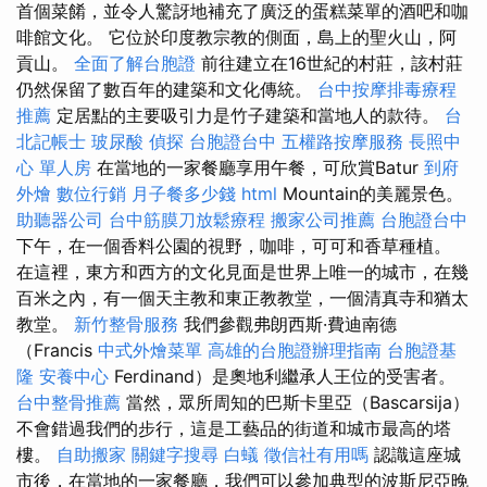
首個菜餚，並令人驚訝地補充了廣泛的蛋糕菜單的酒吧和咖
啡館文化。 它位於印度教宗教的側面，島上的聖火山，阿
貢山。
全面了解台胞證
前往建立在16世紀的村莊，該村莊
仍然保留了數百年的建築和文化傳統。
台中按摩排毒療程
推薦
定居點的主要吸引力是竹子建築和當地人的款待。
台
北記帳士
玻尿酸
偵探
台胞證台中
五權路按摩服務
長照中
心 單人房
在當地的一家餐廳享用午餐，可欣賞Batur
到府
外燴
數位行銷
月子餐多少錢
html
Mountain的美麗景色。
助聽器公司
台中筋膜刀放鬆療程
搬家公司推薦
台胞證台中
下午，在一個香料公園的視野，咖啡，可可和香草種植。
在這裡，東方和西方的文化見面是世界上唯一的城市，在幾
百米之內，有一個天主教和東正教教堂，一個清真寺和猶太
教堂。
新竹整骨服務
我們參觀弗朗西斯·費迪南德
（Francis
中式外燴菜單
高雄的台胞證辦理指南
台胞證基
隆
安養中心
Ferdinand）是奧地利繼承人王位的受害者。
台中整骨推薦
當然，眾所周知的巴斯卡里亞（Bascarsija）
不會錯過我們的步行，這是工藝品的街道和城市最高的塔
樓。
自助搬家
關鍵字搜尋
白蟻
徵信社有用嗎
認識這座城
市後，在當地的一家餐廳，我們可以參加典型的波斯尼亞晚