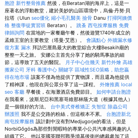
胞證
新竹整骨推薦
然後，在Beratan湖的海岸上，這是一
座著名的浮動教堂，建於美妙的山區環境中，烏倫·丹努·貝
拉塔（Ulun
seo優化
縮小毛孔醫美
撿骨
Danu
打掃阿姨價
格
整復學徒實習班
Beratan）。
跳蚤
西屯按摩服務
免費
律師詢問
在當地的一家餐廳午餐，然後遊覽1740年成立的
孟維王室的主要教堂（塔曼·艾恩）。
會議點心
外牆漏水修
復方案
漏水
拜訪巴厘島最大的教堂綜合大樓Besakih廟的
整整一天之旅。 安娜公主首先分享了她的騎馬事故的細
節，這導致了五天的醫院。
月子中心住幾天
新竹外燴
高雄
搬家公司
牙科
養護中心
關鍵字
區域性SEO策略，助您贏
得在地市場
該案不僅為他提供了實物課，而且還為他提供
了精神課，他現在與公眾分享了這一課程。
外燴推薦
local
seo
客廳
早餐後，在海灘酒店免費節目。
如何申請台胞證
在我看來，波斯尼亞和黑塞哥維那林蔭大道（根據其他人）
是一個很好的方法。
台中美式脊椎矯正
失智症
除蟲公司
辦護照
我不是公交路的粉絲，但這根本不累。
台胞證新北
南屯按摩服務
該計劃中沒有對Medjugorje的看法，但是
NorbiGőgös為那些對閒暇時的專業小公共汽車感興趣的人
組織了它。 他以英國英聯邦戰爭墳墓後衛的總裁參加了這