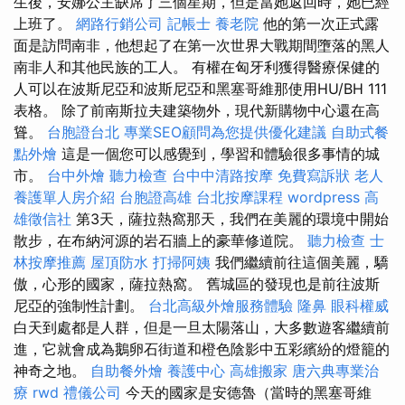
生後，安娜公主缺席了三個星期，但是當她返回時，她已經
上班了。
網路行銷公司
記帳士
養老院
他的第一次正式露
面是訪問南非，他想起了在第一次世界大戰期間墮落的黑人
南非人和其他民族的工人。 有權在匈牙利獲得醫療保健的
人可以在波斯尼亞和波斯尼亞和黑塞哥維那使用HU/BH 111
表格。 除了前南斯拉夫建築物外，現代新購物中心還在高
聳。
台胞證台北
專業SEO顧問為您提供優化建議
自助式餐
點外燴
這是一個您可以感覺到，學習和體驗很多事情的城
市。
台中外燴
聽力檢查
台中中清路按摩
免費寫訴狀
老人
養護單人房介紹
台胞證高雄
台北按摩課程
wordpress
高
雄徵信社
第3天，薩拉熱窩那天，我們在美麗的環境中開始
散步，在布納河源的岩石牆上的豪華修道院。
聽力檢查
士
林按摩推薦
屋頂防水
打掃阿姨
我們繼續前往這個美麗，驕
傲，心形的國家，薩拉熱窩。 舊城區的發現也是前往波斯
尼亞的強制性計劃。
台北高級外燴服務體驗
隆鼻
眼科權威
白天到處都是人群，但是一旦太陽落山，大多數遊客繼續前
進，它就會成為鵝卵石街道和橙色陰影中五彩繽紛的燈籠的
神奇之地。
自助餐外燴
養護中心
高雄搬家
唐六典專業治
療
rwd
禮儀公司
今天的國家是安德魯（當時的黑塞哥維