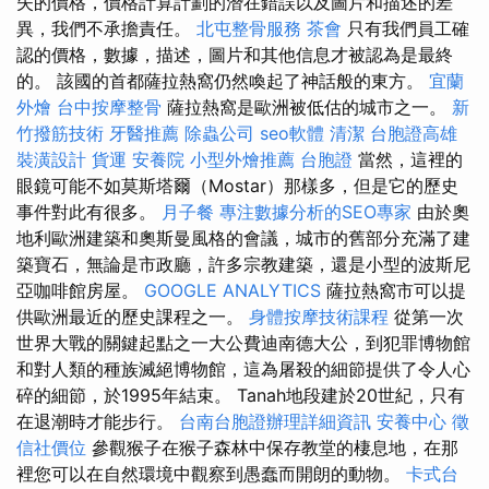
失的價格，價格計算計劃的潛在錯誤以及圖片和描述的差
異，我們不承擔責任。
北屯整骨服務
茶會
只有我們員工確
認的價格，數據，描述，圖片和其他信息才被認為是最終
的。 該國的首都薩拉熱窩仍然喚起了神話般的東方。
宜蘭
外燴
台中按摩整骨
薩拉熱窩是歐洲被低估的城市之一。
新
竹撥筋技術
牙醫推薦
除蟲公司
seo軟體
清潔
台胞證高雄
裝潢設計
貨運
安養院
小型外燴推薦
台胞證
當然，這裡的
眼鏡可能不如莫斯塔爾（Mostar）那樣多，但是它的歷史
事件對此有很多。
月子餐
專注數據分析的SEO專家
由於奧
地利歐洲建築和奧斯曼風格的會議，城市的舊部分充滿了建
築寶石，無論是市政廳，許多宗教建築，還是小型的波斯尼
亞咖啡館房屋。
GOOGLE ANALYTICS
薩拉熱窩市可以提
供歐洲最近的歷史課程之一。
身體按摩技術課程
從第一次
世界大戰的關鍵起點之一大公費迪南德大公，到犯罪博物館
和對人類的種族滅絕博物館，這為屠殺的細節提供了令人心
碎的細節，於1995年結束。 Tanah地段建於20世紀，只有
在退潮時才能步行。
台南台胞證辦理詳細資訊
安養中心
徵
信社價位
參觀猴子在猴子森林中保存教堂的棲息地，在那
裡您可以在自然環境中觀察到愚蠢而開朗的動物。
卡式台