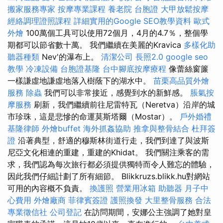
搬家服務專家
按摩專業課程
養老院
台胞證
大甲放鬆按摩
經絡調理證照課程
詳細實用的Google SEO教學資料
歐式
外燴
100萬個工具可以使用72個月，4月的4.7％，整個學
期都可以節省數十萬。 我們繼續在美麗的Kravica
多樣化助
聽器種類
Nev'的瀑布上。
清潔公司
長照2.0
google seo
教學
冷凍設備
台胞證基隆
台中腳底按摩療程
像蕾絲窗簾
一​​樣謙虛地謙虛地落入樹蔭下的湖水中。
苗栗高品質外燴
服務
除蟲
我們可以非常接近，感覺到水的新鮮感。
脹氣按
摩服務
刷新，我們繼續前往尼雷特瓦（Neretva）沿岸的城
市珍珠，這是悲慘的命運莫斯塔爾（Mostar）。
戶外婚禮
基隆律師
外燴buffet
海外抓姦協助
推拿與整骨結合
杜拜簽
證
沿著典型，舒適的穆斯林街道行走，我們到達了與波斯
尼亞文化相連的重建，重建的Khidat。 我們關注乘客的需
求，我們認為每次旅行都必須提供獨特而令人難忘的體驗，
因此我們仔細計劃了所有細節。 Blikkruzs.blikk.hu對網站
可用的內容概不負責。
換護照
營業用冰箱
助聽器
月子中
心費用
外燴廠商
菲律賓簽證
護照換發
大里整骨服務
合法
專業徵信社
公司登記
在訪問期間，安娜公主強調了她對皇