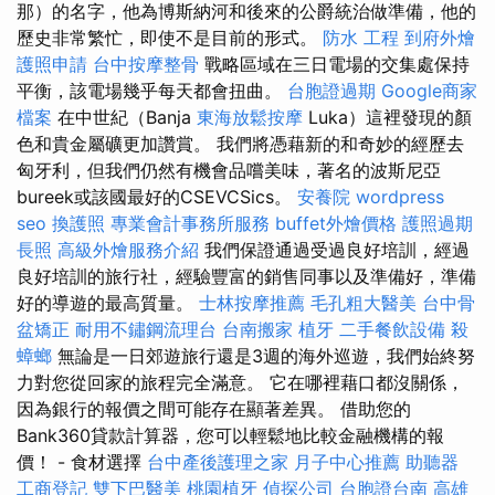
那）的名字，他為博斯納河和後來的公爵統治做準備，他的
歷史非常繁忙，即使不是目前的形式。
防水 工程
到府外燴
護照申請
台中按摩整骨
戰略區域在三日電場的交集處保持
平衡，該電場幾乎每天都會扭曲。
台胞證過期
Google商家
檔案
在中世紀（Banja
東海放鬆按摩
Luka）這裡發現的顏
色和貴金屬礦更加讚賞。 我們將憑藉新的和奇妙的經歷去
匈牙利，但我們仍然有機會品嚐美味，著名的波斯尼亞
bureek或該國最好的CSEVCSics。
安養院
wordpress
seo
換護照
專業會計事務所服務
buffet外燴價格
護照過期
長照
高級外燴服務介紹
我們保證通過受過良好培訓，經過
良好培訓的旅行社，經驗豐富的銷售同事以及準備好，準備
好的導遊的最高質量。
士林按摩推薦
毛孔粗大醫美
台中骨
盆矯正
耐用不鏽鋼流理台
台南搬家
植牙
二手餐飲設備
殺
蟑螂
無論是一日郊遊旅行還是3週的海外巡遊，我們始終努
力對您從回家的旅程完全滿意。 它在哪裡藉口都沒關係，
因為銀行的報價之間可能存在顯著差異。 借助您的
Bank360貸款計算器，您可以輕鬆地比較金融機構的報
價！ - 食材選擇
台中產後護理之家
月子中心推薦
助聽器
工商登記
雙下巴醫美
桃園植牙
偵探公司
台胞證台南
高雄