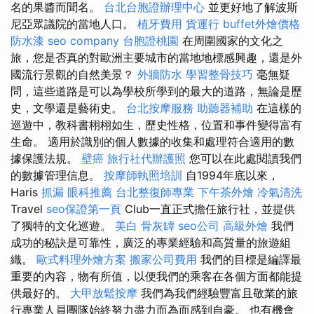
名的果醬而聞名。
台北台胞證辦理中心
並更好地了解波斯
尼亞眾議院的當地人口。
植牙費用
貨運行
buffet外燴價格
防水漆
seo company
台胞證桃園
在周圍國家的文化之
旅，您是否真的對歐洲主要城市的當地地標感興趣，還是外
國流行景觀的自然美景？
外牆防水
學習整骨技巧
毫無疑
問，這些道路是可以為學校所學到的最大的道路，無論是歷
史，文學還是藝術史。
台北按摩服務
助聽器補助
在這樣的
巡遊中，教科書栩栩如生，歷史性格，位置和事件變得富有
生命。 適用於識別的個人數據的收集和處理符合適用的數
據保護法規。
壁癌
旅行社代辦護照
您可以在此處閱讀我們
的數據管理信息。
按摩師執照培訓
自1994年底以來，
Haris
抓漏
眼科推薦
台北整復師專業
下午茶外燴
冷氣清洗
Travel
seo保證第一頁
Club一直正式擔任旅行社，並提供
了獨特的文化巡遊。
美白
骨灰罈
seo公司
高級外燴
我們
成功的秘訣是可靠性，廣泛的專業經驗和高質量的旅遊組
織。
歐式料理外燴方案
搬家公司費用
我們的目標是編譯最
重要的內容，物有所值，以便我們的乘客在各個方面都能提
供最好的。
大甲放鬆按摩
我們為我們經驗豐富且敬業的旅
行專業人員團隊始終努力盡力而為而感到自豪。 也有機會