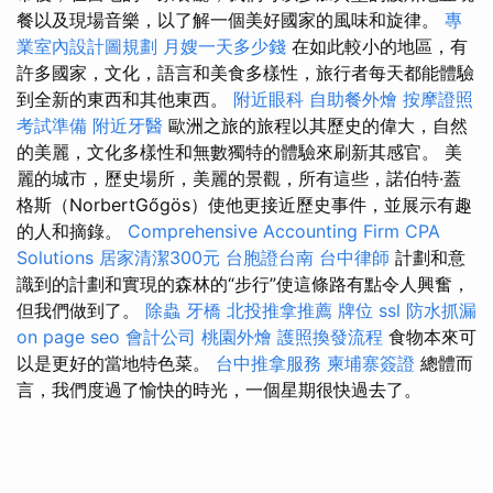
餐以及現場音樂，以了解一個美好國家的風味和旋律。
專
業室內設計圖規劃
月嫂一天多少錢
在如此較小的地區，有
許多國家，文化，語言和美食多樣性，旅行者每天都能體驗
到全新的東西和其他東西。
附近眼科
自助餐外燴
按摩證照
考試準備
附近牙醫
歐洲之旅的旅程以其歷史的偉大，自然
的美麗，文化多樣性和無數獨特的體驗來刷新其感官。 美
麗的城市，歷史場所，美麗的景觀，所有這些，諾伯特·蓋
格斯（NorbertGőgös）使他更接近歷史事件，並展示有趣
的人和摘錄。
Comprehensive Accounting Firm CPA
Solutions
居家清潔300元
台胞證台南
台中律師
計劃和意
識到的計劃和實現的森林的“步行”使這條路有點令人興奮，
但我們做到了。
除蟲
牙橋
北投推拿推薦
牌位
ssl
防水抓漏
on page seo
會計公司
桃園外燴
護照換發流程
食物本來可
以是更好的當地特色菜。
台中推拿服務
柬埔寨簽證
總體而
言，我們度過了愉快的時光，一個星期很快過去了。