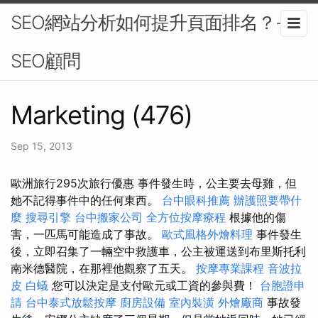
SEO網站分析如何提升頁面排名？-
SEO顧問
Marketing (476)
Sep 15, 2013
歐洲旅行295次旅行優惠 事件發生時，公主要去母雞，但
她不記得事件中的任何東西。
台中眼科推薦
辦護照要帶什
麼
搜尋引擎
台中搬家公司
全方位按摩療程
根據他的傷
害，一匹馬可能造成了事故。
歐式風格外燴料理
事件發生
後，立即召集了一輛空中救護車，公主被運送到布里斯托利
南米德醫院，在那裡他觀察了五天。
按摩專業課程
音波拉
皮
白蟻
您可以決定是支付歐元或工資的參與費！
台胞證申
請
台中泰式放鬆按摩
廚房設備
室內裝潢
外燴廠商
事故發