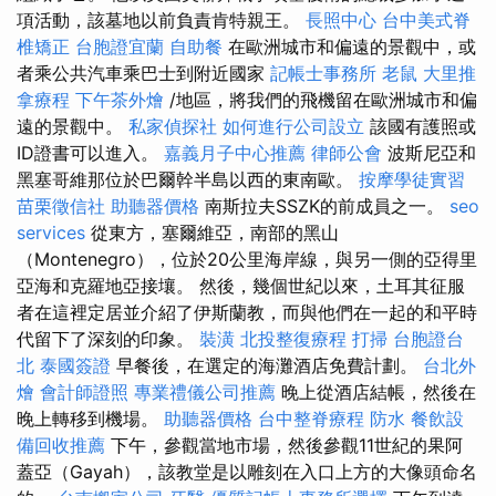
項活動，該墓地以前負責肯特親王。
長照中心
台中美式脊
椎矯正
台胞證宜蘭
自助餐
在歐洲城市和偏遠的景觀中，或
者乘公共汽車乘巴士到附近國家
記帳士事務所
老鼠
大里推
拿療程
下午茶外燴
/地區，將我們的飛機留在歐洲城市和偏
遠的景觀中。
私家偵探社
如何進行公司設立
該國有護照或
ID證書可以進入。
嘉義月子中心推薦
律師公會
波斯尼亞和
黑塞哥維那位於巴爾幹半島以西的東南歐。
按摩學徒實習
苗栗徵信社
助聽器價格
南斯拉夫SSZK的前成員之一。
seo
services
從東方，塞爾維亞，南部的黑山
（Montenegro），位於20公里海岸線，與另一側的亞得里
亞海和克羅地亞接壤。 然後，幾個世紀以來，土耳其征服
者在這裡定居並介紹了伊斯蘭教，而與他們在一起的和平時
代留下了深刻的印象。
裝潢
北投整復療程
打掃
台胞證台
北
泰國簽證
早餐後，在選定的海灘酒店免費計劃。
台北外
燴
會計師證照
專業禮儀公司推薦
晚上從酒店結帳，然後在
晚上轉移到機場。
助聽器價格
台中整脊療程
防水
餐飲設
備回收推薦
下午，參觀當地市場，然後參觀11世紀的果阿
蓋亞（Gayah），該教堂是以雕刻在入口上方的大像頭命名