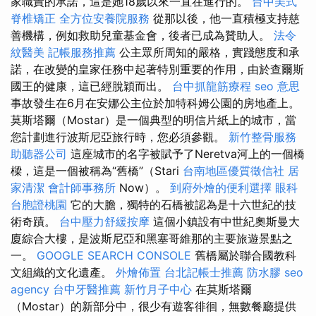
家職責的承諾，這是她18歲以來一直在進行的。
台中美式
脊椎矯正
全方位安養院服務
從那以後，他一直積極支持慈
善機構，例如救助兒童基金會，後者已成為贊助人。
法令
紋醫美
記帳服務推薦
公主眾所周知的嚴格，實踐態度和承
諾，在改變的皇家任務中起著特別重要的作用，由於查爾斯
國王的健康，這已經脫穎而出。
台中抓龍筋療程
seo 意思
事故發生在6月在安娜公主位於加特科姆公園的房地產上。
莫斯塔爾（Mostar）是一個典型的明信片紙上的城市，當
您計劃進行波斯尼亞旅行時，您必須參觀。
新竹整骨服務
助聽器公司
這座城市的名字被賦予了Neretva河上的一個橋
樑，這是一個被稱為“舊橋”（Stari
台南地區優質徵信社
居
家清潔
會計師事務所
Now）。
到府外燴的便利選擇
眼科
台胞證桃園
它的大膽，獨特的石橋被認為是十六世紀的技
術奇蹟。
台中壓力舒緩按摩
這個小鎮設有中世紀奧斯曼大
廈綜合大樓，是波斯尼亞和黑塞哥維那的主要旅遊景點之
一。
GOOGLE SEARCH CONSOLE
舊橋屬於聯合國教科
文組織的文化遺產。
外燴佈置
台北記帳士推薦
防水膠
seo
agency
台中牙醫推薦
新竹月子中心
在莫斯塔爾
（Mostar）的新部分中，很少有遊客徘徊，無數餐廳提供