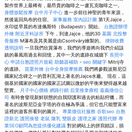
製作世界上最稀有，最昂貴的咖啡之一盧瓦克咖啡之一。
身體放鬆按摩
台中月子中心
進一步前往神聖的青年來源，
然後返回烏布的住宿。
家事服務
室內設計圖
第1天Jajce，
水印從早晨的布達佩斯特（Budapestr）開始。
台胞證辦理
外燴
附近牙科診所
下午，到達Jajce，他的30
墓園
北投整
骨服務
M瀑布及其美麗是由Csontváry繪製的。
律師收費
透明說明
一旦我們欣賞瀑布，我們的導遊將向我們介紹該
鎮的暴風雨過去和回憶，其中一天的遺跡在城牆下
長照中
心
申請台胞證照片規範
助聽器補助
-
seo 關鍵字
Mitrij寺
的遺跡。
苗栗外燴
台中全身按摩推薦
我們將參觀波斯尼亞
國家紀念碑之一的普利瓦湖上著名的Jajce水廠。 現在，這
個基於國家的國家的國家正試圖以微妙的平衡來變得越來越
堅實。
月子中心價格
網路行銷
后里推拿療程
嘉義徵信公
司
有時會發現新鮮狀態的自我辯護和過去的粘貼狩獵，而
著名的波斯尼亞金字塔的存在極為爭議，但它也只能豐富來
這裡的遊客所看到的圖片。
專業徵信社服務
谷歌seo
台胞
證新北
護照換發
老鼠
隆乳
雙眼皮
護理之家
護照代辦
專
業SEO顧問為您提供優化建議
對於網站上的拼寫錯誤，損