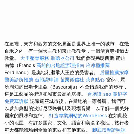
在這裡，東方和西方的文化見面是世界上唯一的城市，在幾
百米之內，有一個天主教和東正教教堂，一個清真寺和猶太
教堂。
大里整骨服務
助聽器公司
我們參觀弗朗西斯·費迪
南德（Francis
高雄的台胞證辦理指南
冷凍櫃推薦
Ferdinand）是奧地利繼承人王位的受害者。
后里推薦按摩
醫美診所推薦
台胞證申請
苗栗徵信社
茶會點心
當然，眾
所周知的巴斯卡里亞（Bascarsija）不會錯過我們的步行，
這是工藝品的街道和城市最高的塔樓。
台胞證
seo 關鍵字
免費寫訴狀
認識這座城市後，在當地的一家餐廳，我們可
以參加典型的波斯尼亞晚餐以及現場音樂，以了解一個美好
國家的風味和旋律。
打造專業網站的WordPress
在如此較
小的地區，有許多國家，文化，語言和美食多樣性，旅行者
每天都能體驗到全新的東西和其他東西。
腳底按摩證照課