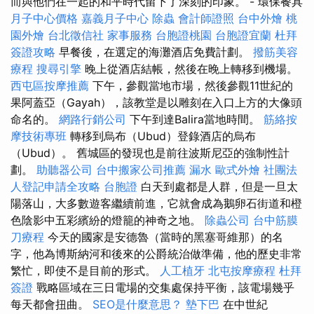
而與他們在一起的和平時代留下了深刻的印象。 - 環保餐具
月子中心價格
嘉義月子中心
除蟲
會計師證照
台中外燴
桃
園外燴
台北徵信社
家事服務
台胞證桃園
台胞證宜蘭
杜拜
簽證攻略
早餐後，在選定的海灘酒店免費計劃。
撥筋美容
療程
搜尋引擎
晚上從酒店結帳，然後在晚上轉移到機場。
西屯區按摩推薦
下午，參觀當地市場，然後參觀11世紀的
果阿蓋亞（Gayah），該教堂是以雕刻在入口上方的大像頭
命名的。
網路行銷公司
下午到達Balira當地時間。
筋絡按
摩技術專班
轉移到烏布（Ubud）登錄酒店的烏布
（Ubud）。 舊城區的發現也是前往波斯尼亞的強制性計
劃。
助聽器公司
台中搬家公司推薦
漏水
歐式外燴
社團法
人登記申請全攻略
台胞證
白天到處都是人群，但是一旦太
陽落山，大多數遊客繼續前進，它就會成為鵝卵石街道和橙
色陰影中五彩繽紛的燈籠的神奇之地。
除蟲公司
台中筋膜
刀療程
今天的國家是安德魯（當時的黑塞哥維那）的名
字，他為博斯納河和後來的公爵統治做準備，他的歷史非常
繁忙，即使不是目前的形式。
人工植牙
北屯按摩療程
杜拜
簽證
戰略區域在三日電場的交集處保持平衡，該電場幾乎
每天都會扭曲。
SEO是什麼意思？
墊下巴
在中世紀