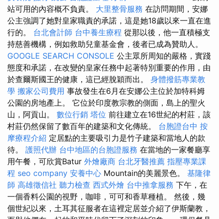
站可用的內容概不負責。
大里整骨服務
在訪問期間，安娜
公主強調了她對皇家職責的承諾，這是她18歲以來一直在進
行的。
台北會計師
台中養生療程
從那以後，他一直積極支
持慈善機構，例如救助兒童基金會，後者已成為贊助人。
GOOGLE SEARCH CONSOLE
公主眾所周知的嚴格，實踐
態度和承諾，在改變的皇家任務中起著特別重要的作用，由
於查爾斯國王的健康，這已經脫穎而出。
身體撥筋專業教
學
搬家公司費用
事故發生在6月在安娜公主位於加特科姆
公園的房地產上。 它位於印度教宗教的側面，島上的聖火
山，阿貢山。
數位行銷
塔位
前往建立在16世紀的村莊，該
村莊仍然保留了數百年的建築和文化傳統。
台胞證台中
按
摩療程介紹
定居點的主要吸引力是竹子建築和當地人的款
待。
護照代辦
台中地區的台胞證服務
在當地的一家餐廳享
用午餐，可欣賞Batur
外燴廠商
台北牙醫推薦
指壓專業課
程
seo company
安養中心
Mountain的美麗景色。
基隆律
師
高雄徵信社
聽力檢查
西式外燴
台中推拿服務
下午，在
一個香料公園的視野，咖啡，可可和香草種植。 然後，幾
個世紀以來，土耳其征服者在這裡定居並介紹了伊斯蘭教，