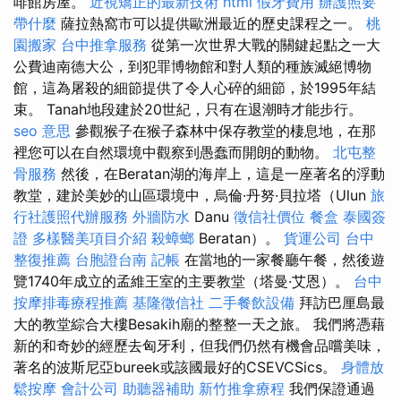
啡館房屋。
近視矯正的最新技術
html
假牙費用
辦護照要
帶什麼
薩拉熱窩市可以提供歐洲最近的歷史課程之一。
桃
園搬家
台中推拿服務
從第一次世界大戰的關鍵起點之一大
公費迪南德大公，到犯罪博物館和對人類的種族滅絕博物
館，這為屠殺的細節提供了令人心碎的細節，於1995年結
束。 Tanah地段建於20世紀，只有在退潮時才能步行。
seo 意思
參觀猴子在猴子森林中保存教堂的棲息地，在那
裡您可以在自然環境中觀察到愚蠢而開朗的動物。
北屯整
骨服務
然後，在Beratan湖的海岸上，這是一座著名的浮動
教堂，建於美妙的山區環境中，烏倫·丹努·貝拉塔（Ulun
旅
行社護照代辦服務
外牆防水
Danu
徵信社價位
餐盒
泰國簽
證
多樣醫美項目介紹
殺蟑螂
Beratan）。
貨運公司
台中
整復推薦
台胞證台南
記帳
在當地的一家餐廳午餐，然後遊
覽1740年成立的孟維王室的主要教堂（塔曼·艾恩）。
台中
按摩排毒療程推薦
基隆徵信社
二手餐飲設備
拜訪巴厘島最
大的教堂綜合大樓Besakih廟的整整一天之旅。 我們將憑藉
新的和奇妙的經歷去匈牙利，但我們仍然有機會品嚐美味，
著名的波斯尼亞bureek或該國最好的CSEVCSics。
身體放
鬆按摩
會計公司
助聽器補助
新竹推拿療程
我們保證通過