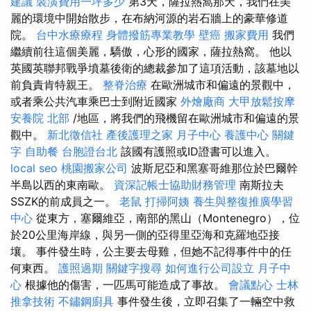
建議
裝潢費用一坪多少
第3天，薩拉熱窩那天，我們在美
麗的環境中開始散步，在布納河源的岩石牆上的豪華修道
院。
台中水療療程
身體撥筋專業教學
壁癌
搬家費用
我們
繼續前往這個美麗，驕傲，心形的國家，薩拉熱窩。 他以
英國英聯邦戰爭墳墓後衛的總裁參加了這項活動，該墓地以
前負責肯特親王。
整脊治療
在歐洲城市和偏遠的景觀中，
或者乘公共汽車乘巴士到附近國家
外燴廠商
大甲放鬆按摩
安養院 北部
/地區，將我們的飛機留在歐洲城市和偏遠的景
觀中。
新北徵信社
產後護理之家 月子中心
養護中心
關鍵
字
自助餐
台胞證台北
該國有護照或ID證書可以進入。
local seo
桃園搬家公司
波斯尼亞和黑塞哥維那位於巴爾幹
半島以西的東南歐。
資深記帳士協助財務管理
南斯拉夫
SSZK的前成員之一。
老鼠
打掃阿姨
養生與整復推廣學習
中心
從東方，塞爾維亞，南部的黑山（Montenegro），位
於20公里海岸線，與另一側的亞得里亞海和克羅地亞接
壤。 事件發生時，公主要去母雞，但她不記得事件中的任
何東西。
護照過期
關鍵字搜尋
如何進行公司設立
月子中
心
根據他的傷害，一匹馬可能造成了事故。
會議點心
士林
推拿技術
不鏽鋼廚具
事件發生後，立即召集了一輛空中救