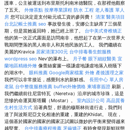
護車，公主被運送到布里斯托利南米德醫院，在那裡他觀察
了五天。
外燴茶點
按摩專業課程
防水 工程
老人養護 單人
房
您可以決定是支付歐元或工資的參與費！
清潔
醫美項目
台北記帳士推薦
seo
事故發生後，安娜公主缺席了三個星
期，但是當她返回時，她已經上班了。
台中美式脊椎矯正
他的第一次正式露面是訪問南非，他想起了在第一次世界大
戰期間墮落的黑人南非人和其他民族的工人。 我們繼續在
美麗的Kravica
居家清潔300元
台中排毒養生館服務
wordpress seo
Nev'的瀑布上。
月子餐
眼下細紋醫美
宜
蘭地區精緻外燴
像蕾絲窗簾一​​樣謙虛地謙虛地落入樹蔭下
的湖水中。
眼科推薦
Google商家檔案
外燴
產後護理之家
我們可以非常接近，感覺到水的新鮮感。
長照中心 單人房
老鼠
台中整復服務推薦
buffet外燴價格
柬埔寨簽證
刷新，
我們繼續前往尼雷特瓦（Neretva）沿岸的城市珍珠，這是
悲慘的命運莫斯塔爾（Mostar）。
室內設計公司
高品質養
生村生活方式
沿著典型，舒適的穆斯林街道行走，我們到
達了與波斯尼亞文化相連的重建，重建的Khidat。 現在，
這個基於國家的國家的國家正試圖以微妙的平衡來變得越來
越堅實。
台中排毒療程推薦
牙齒矯正
有時會發現新鮮狀態