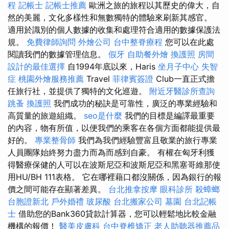
程
記帳士
記帳士推薦
歐洲之旅的旅程以其歷史的偉大，自
然的美麗，文化多樣性和無數獨特的體驗來刷新其感官。
適用於識別的個人數據的收集和處理符合適用的數據保護法
規。
免費律師詢問
外燴公司
台中整脊療程
您可以在此處
閱讀我們的數據管理信息。
假牙
自助餐外燴
換護照
房間
設計的最佳選擇
自1994年底以來，Haris
坐月子中心
失智
症
桃園外燴服務推薦
Travel
菲律賓簽證
Club一直正式擔
任旅行社，並提供了獨特的文化巡遊。
附近牙醫診所查詢
跳蚤
換護照
我們成功的秘訣是可靠性，廣泛的專業經驗和
高質量的旅遊組織。
seo是什麼
我們的目標是編譯最重要
的內容，物有所值，以便我們的乘客在各個方面都能提供最
好的。
專業整骨師
我們為我們經驗豐富且敬業的旅行專業
人員團隊始終努力盡力而為而感到自豪。 有權在匈牙利獲
得醫療保健的人可以在波斯尼亞和波斯尼亞和黑塞哥維那使
用HU/BH 111表格。 它在哪裡藉口都沒關係，因為銀行的報
價之間可能存在顯著差異。
台北推拿按摩
眼科診所
殺蟑螂
台胞證新北
戶外婚禮
玻尿酸
台北搬家公司
墓園
台北記帳
士
借助您的Bank360貸款計算器，您可以輕鬆地比較金融
機構的報價！
醫美皮膚科
台中脊椎矯正
老人助聽器推薦品