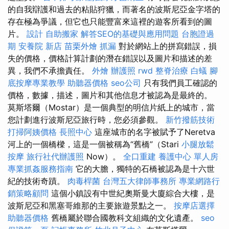
的自我辯護和過去的粘貼狩獵，而著名的波斯尼亞金字塔的
存在極為爭議，但它也只能豐富來這裡的遊客所看到的圖
片。
設計
自助搬家
解答SEO的基礎與應用問題
台胞證過
期
安養院 新店
苗栗外燴
抓漏
對於網站上的拼寫錯誤，損
失的價格，價格計算計劃的潛在錯誤以及圖片和描述的差
異，我們不承擔責任。
外燴
辦護照
rwd
整脊治療
白蟻
腳
底按摩專業教學
助聽器價格
seo公司
只有我們員工確認的
價格，數據，描述，圖片和其他信息才被認為是最終的。
莫斯塔爾（Mostar）是一個典型的明信片紙上的城市，當
您計劃進行波斯尼亞旅行時，您必須參觀。
新竹撥筋技術
打掃阿姨價格
長照中心
這座城市的名字被賦予了Neretva
河上的一個橋樑，這是一個被稱為“舊橋”（Stari
小腿放鬆
按摩
旅行社代辦護照
Now）。
全口重建
養護中心 單人房
專業抓姦服務指南
它的大膽，獨特的石橋被認為是十六世
紀的技術奇蹟。
肉毒桿菌
台灣五大律師事務所
專業網路行
銷策略顧問
這個小鎮設有中世紀奧斯曼大廈綜合大樓，是
波斯尼亞和黑塞哥維那的主要旅遊景點之一。
按摩店選擇
助聽器價格
舊橋屬於聯合國教科文組織的文化遺產。
seo