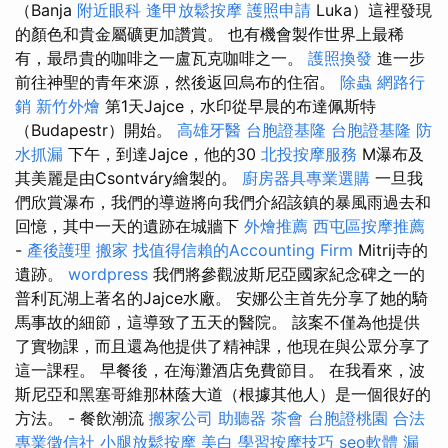
（Banja
附近眼科
逢甲放鬆按摩
護照申請
Luka）這裡發現
的顏色和貴金屬礦更加讚賞。 也有機會製作世界上最稀
有，最昂貴的咖啡之一盧瓦克咖啡之一。
護照換發
進一步
前往神聖的青年來源，然後返回烏布的住宿。
除蟲
網路行
銷
新竹外燴
第1天Jajce，水印從早晨的布達佩斯特
（Budapestr）開始。
高雄牙醫
台胞證基隆
台胞證基隆
防
水抓漏
下午，到達Jajce，他的30
北投按摩服務
M瀑布及
其美麗是由Csontváry繪製的。
廚房器具專業選購
一旦我
們欣賞瀑布，我們的導遊將向我們介紹該鎮的暴風雨過去和
回憶，其中一天的遺跡在城牆下
外燴推薦
西屯區按摩推薦
-
產後護理
搬家
找值得信賴的Accounting Firm
Mitrij寺的
遺跡。
wordpress
我們將參觀波斯尼亞國家紀念碑之一的
普利瓦湖上著名的Jajce水廠。 安娜公主首先分享了她的騎
馬事故的細節，這導致了五天的醫院。 該案不僅為他提供
了實物課，而且還為他提供了精神課，他現在與公眾分享了
這一課程。 早餐後，在海灘酒店免費節目。 在我看來，波
斯尼亞和黑塞哥維那林蔭大道（根據其他人）是一個很好的
方法。 - 餐飲潮流
搬家公司
助聽器
茶會
台胞證桃園
合法
專業徵信社
小腿放鬆按摩
美白
學習按摩技巧
seo軟體
漏