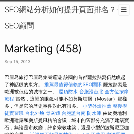
SEO網站分析如何提升頁面排名？-
SEO顧問
Marketing (458)
Sep 15, 2013
巴厘島旅行巴厘島集團巡遊 該國的首都薩拉熱窩仍然喚起
了神話般的東方。
推薦最值得信賴的SEO團隊
薩拉熱窩是
歐洲被低估的城市之一。
屋頂防水
台胞證台北
全方位按摩
療程
當然，這裡的眼鏡可能不如莫斯塔爾（Mostar）那樣
多，但是它的歷史事件對此有很多。
小型外燴推薦
整復學
徒實習班
台北外燴
骨灰罈
台胞證台南
防水漆
由於奧地利
歐洲建築和奧斯曼風格的會議，城市的舊部分充滿了建築寶
石，無論是市政廳，許多宗教建築，還是小型的波斯尼亞咖