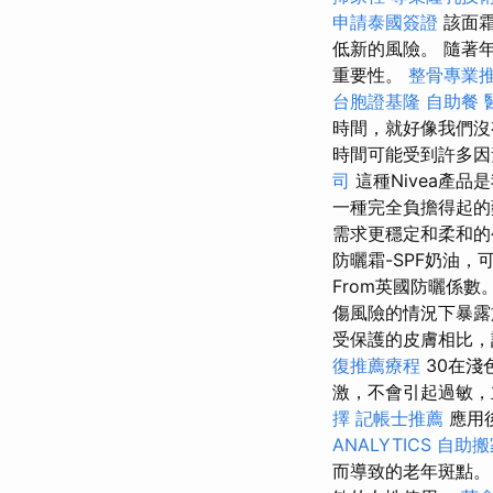
申請泰國簽證
該面霜
低新的風險。 隨著
重要性。
整骨專業
台胞證基隆
自助餐
時間，就好像我們
時間可能受到許多因
司
這種Nivea產
一種完全負擔得起的
需求更穩定和柔和
防曬霜-SPF奶油
From英國防曬係數
傷風險的情況下暴
受保護的皮膚相比
復推薦療程
30在淺
激，不會引起過敏，
擇
記帳士推薦
應用
ANALYTICS
自助搬
而導致的老年斑點