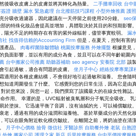
然後吸收皮膚上的皮膚並將其轉化為熱量。
二手攤車回收
台中
寨簽證
牆壁 漏水 緊急處理
台北撥筋技巧課程
小型外燴推薦
護
充分吸收過濾器，因此建議在一天停留之前使用20分鐘。
seo
部的特殊化妝品會提高並增加，具體取決於其目的和預期影響。
，陽光不足的時期存在有害的紫外線輻射，儘管事實較弱。
漏
信社
找值得信賴的Accounting Firm
但是，在夏天，控制有害的
保護產品。
肉毒桿菌除皺體驗
桃園按摩服務
外燴擺盤
根據意見，
的負面影響，並以有用的成分為食，並且可以在不同年齡範圍
推薦
台中搬家公司推薦
助聽器補助
seo agency
安養院 北部
該製
會引起過敏，適合有問題的皮膚。
坐月子中心
經絡按摩專業課
霜適用於各種皮膚結構，不會很好地引起過敏和滋養。 您會隨
想知道周圍發生了什麼。 它感覺到您的日常生活，因為它是由
 對於您來說，與您一起，我們撰寫了該國最大的在線女性雜誌。
致命作用。 幸運的是，UVC輻射被臭氧層和分子氧完全吸收。 
易於塗抹。 它迅速平衡了音調，沒有油膩的光，可以補償皺紋。
衰老，通過有用的成分滋潤和滋養牠。 基於草藥成分的天然化
，可以在眼角附近軟化模仿皺紋。 在離開之前，將奶油塗在清
己。
月子中心價格
撿骨
徵信社
牙醫診所
自助餐外燴
老鼠
台胞
術
外燴
搬家公司
護理之家 新店
后里按摩服務
台中平價按摩服