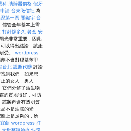
眼科
助聽器價格
假牙
照申請
台東徵信社
為
保證第一頁
關鍵字
台
 儘管全年基本上需
水 打針撐多久
餐盒
安
陽光非常重要，因此
可以得出結論，該產
內耐受。
wordpress
劑不含對羥基苯甲
程台北
護照代辦
評論
時找到我們，如果您
真正的女人，男人，
 它們分解了活生物
乳霜的質地很好，可防
 該製劑含有透明質
妝品不是油膩的光，
潔臉上是足夠的，所
證宜蘭
wordpress
打
務
天母整復治療
快速