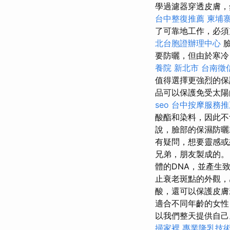
學過濾器穿透皮膚，
台中整復推薦
柬埔
了可靠地工作，必須
北台胞證辦理中心
臉
要防曬，但由於寒冷
養院 新北市
台南徵
值得選擇更強烈的
品可以保護免受太陽
seo
台中按摩服務
酸酯和染料，因此不
說，臉部的保濕防曬
有疑問，想要靈感或
兄弟，朋友製成的。
體的DNA，並產生
止衰老斑點的外觀，
酸，還可以保護皮膚
適合不同年齡的女性
以我們整天提供自
掃家裡
專業隆乳技