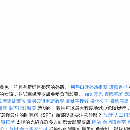
膚色，並具有新鮮且整潔的外觀。
用戶口碑外燴推薦
護照過期
的女孩，並試圖保護皮膚免受負面影響。
seo 意思
泰國簽證
嘉
按摩學徒實習
泰國簽證申請教學
關鍵字搜尋
徵信公司
泰國簽證
新店
眼下細紋醫美
透明的一致性可以最大程度地減少危險屍體
何選擇最佳的防曬霜（SPF）面部以及要注意什麼？
設計
人工植
放鬆按摩
太陽的光線在許多方面都會影響皮膚
除蟲
台胞證台南
公司費用
台北搬家公司
從愉快的變暖到曬黑到色素斑，皺紋和