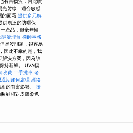
他有害物質，因此噴
陽光射線，適合敏感
曬的面霜
提供多元解
提供廣泛的防曬保
一產品，但毫無疑
鏽鋼流理台
律師事務
但是沒問題，很容易
，因此不幸的是，我
泵解決方案，因為該
持新鮮。 UVA輻
師收費
二手攤車
老
照過期如何處理
經絡
B輻射的有害影響。
按
的照顧和對皮膚染色