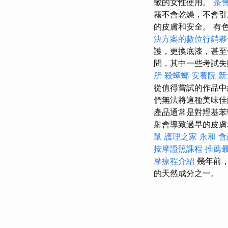
敏的女性使用。
茶
霧不會乾燥，不會
的皮膚和安全。 有
決方案的數位行銷夥
護，更換底漆，甚
問，其中一些考試失
所
殺蟑螂
安養院 
從值得嘗試的作品
們無法將這種美味佳
產品通常是對羥基苯
射會導致過早的皮膚
鼠
護理之家 永和
會
按摩證照課程
推薦最
摩療程介紹
幾年前，
的天然成分之一。