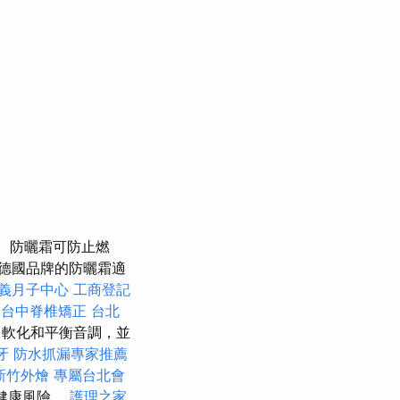
防曬霜可防止燃
德國品牌的防曬霜適
義月子中心
工商登記
台中脊椎矯正
台北
，軟化和平衡音調，並
牙
防水抓漏專家推薦
新竹外燴
專屬台北會
健康風險。
護理之家