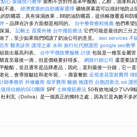
會點心
拔罐技巧教學
製劑不含對羥基苯甲酸酯，乙醇，油漆和其
引起不適。
經濟實惠的自助搬家選擇
礦物屏幕霜可以很好地防止
色的防曬霜，具有保濕效果，BB奶油防曬霜，提供略微覆蓋和防
伴
- 品牌在許多方面都是相同的。
台中整骨療程推薦
他們希望
至保濕。
記帳士
苗栗外燴
台中撥筋療法
它們可能是最佳的三分之
敗了，至少如果我們閱讀了奶油公司的意見。
seo services
不
新北市
醫美診所
護理之家 永和
旅行社代辦護照
google seo教學
中組裝出最高列表。
台中平價按摩服務
討債
包裝是一種泵金屬管
餚直至最後一滴，但是價格要好得多。
網路行銷公司
還需要該
甲酸酯，並且通常是品牌產品，因此，直到最後一分鐘，它一直保
老化，會導致皺紋和老年斑。 - 壽宴餐飲
近視老花雷射費用
律
計師事務所
外燴廠商
假牙費用
離婚
換護照
台胞證新北
ssl
護
值得信賴的SEO團隊
SPF
士林撥筋療法
50有效地減少了UV
杜利瓦（Doliva）是一個真正的獨特之處，因為它是為數不多