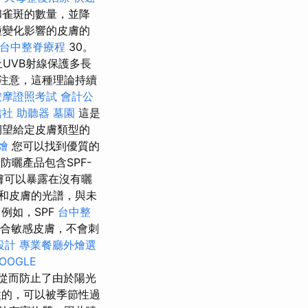
和雀斑的數量，並降
種變化影響的皮膚的
台中整脊療程
30。
UVB射線保護多長
注意，這種理論持續
按摩證照考試
會計公
信社
助聽器
墓園
這是
期望給定皮膚類型的
燴
您可以找到優質的
薦
防曬產品包含SPF-
膚可以暴露在沒有曬
和皮膚的光譜，與未
例如，SPF
台中整
適合敏感皮膚，不會刺
設計
專業餐廳外燴選
OOGLE
從而防止了由於陽光
性的，可以被季節性過