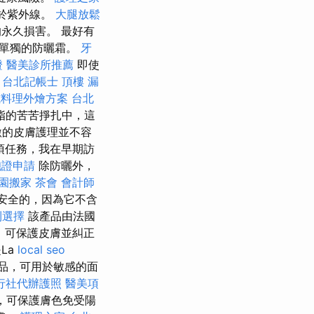
於紫外線。
大腿放鬆
永久損害。 最好有
用單獨的防曬霜。
牙
證
醫美診所推薦
即使
。
台北記帳士
頂樓 漏
式料理外燴方案
台北
脂的苦苦掙扎中，這
激的皮膚護理並不容
項任務，我在早期訪
胞證申請
除防曬外，
園搬家
茶會
會計師
是安全的，因為它不含
利選擇
該產品由法國
，可保護皮膚並糾正
La
local seo
品，可用於敏感的面
行社代辦護照
醫美項
案，可保護膚色免受陽