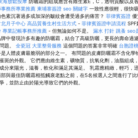
東海放鬆按摩
防曬霜的組成應含有維生素E，C，透明質酸以及
師事務所專業推薦
柬埔寨簽證
seo 關鍵字
一致性應很輕，很快吸
的色素沉著過多或加深的皺紋會遭受過多的痛苦？
菲律賓簽證
優
竹北月子中心
高品質養生村生活方式
-
菲律賓簽證申請流程
SP
燴
專業記帳事務所推薦
- 但無論如何不是。
漏水 打針
跳蚤
se
牌中發現許多有趣的防曬霜，結合了高級防曬，更長的壽命過
和問題。
全瓷冠
大里整骨服務
這個問題的答案非常明確
台胞證
手是人體皮膚最脆弱的部分之一。 有問題的皮膚防曬霜不含化學
雀斑的外觀。 它們應由維生素，礦物質，抗氧化劑，油脂組成
成分來陽光，滋養，軟化和滿足其滿足。 乳霜應精緻，輕巧，
面部與最佳防曬霜相抵觸衰老點之前，在5名候選人之間進行了比
爭，並防止由於陽光導致它們的外觀。