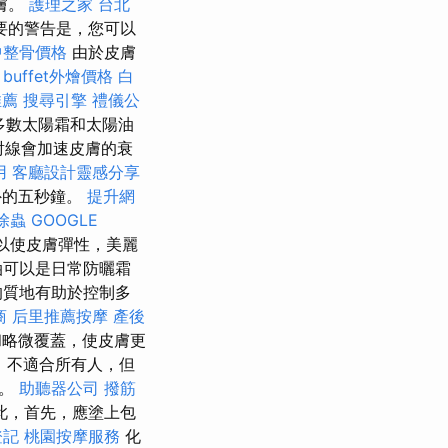
膚。
護理之家 台北
要的警告是，您可以
中整骨價格
由於皮膚
。
buffet外燴價格
白
推薦
搜尋引擎
禮儀公
多數太陽霜和太陽油
射線會加速皮膚的衰
用
客廳設計靈感分享
外的五秒鐘。
提升網
除蟲
GOOGLE
以使皮膚彈性，美麗
油可以是日常防曬霜
的質地有助於控制多
商
后里推薦按摩
產後
和略微覆蓋，使皮膚更
，不適合所有人，但
性。
助聽器公司
撥筋
此，首先，應塗上包
登記
桃園按摩服務
化