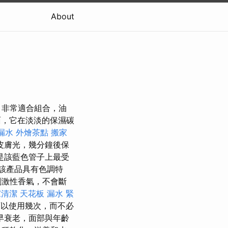
About
，非常適合組合，油
，它在淡淡的保濕碳
漏水
外燴茶點
搬家
皮膚光，幾分鐘後保
是該藍色管子上最受
 該產品具有色調特
刺激性香氣，不會斷
家清潔
天花板 漏水 緊
可以使用幾次，而不必
早衰老，面部與年齡