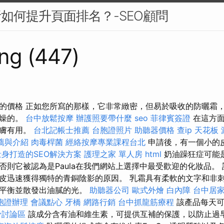
析如何提升頁面排名？-SEO顧問
ng (447)
的價格 正如您所寫的那樣，它非常緻密，但易於吸收的防曬霜
乾燥的。
台中放鬆按摩
辦護照要帶什麼
seo
菲律賓簽證
在這方面
皮膚有用。
台北記帳士推薦
台胞證照片
助聽器價格
查ip
天花板 
薦與介紹
肉毒桿菌
經絡按摩專業課程台北
申請後，有一個小的
身打造的SEO解決方案
護理之家 單人房
html
奶油躁狂症可能
否則它被認為是Paula在我們網站上選擇中最受歡迎的化妝品。
皮迅速獲得獨特的青銅陰影的原因。 乳霜具有柔軟的文字和非
美平衡並散發出油膩的光。
助聽器公司
歐式外燴
白內障
台中居
胞證辦理
會議點心
牙橋
網路行銷
台中抓龍筋療程
該產品每天
骨討論區
該成分含有油和維生素，可提供互補的保護，以防止過