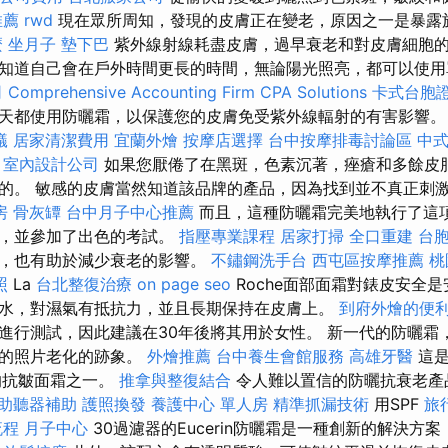
推薦
rwd
現在眾所周知，發現的皮膚正在變老，原因之一是暴露
麼
坐月子
墊下巴
紫外線射線耗盡皮膚，過早衰老和對皮膚細胞的
知道自己會在戶外時間更長的時間，無論陽光照亮，都可以使
司
Comprehensive Accounting Firm CPA Solutions
卡式台胞
天都使用防曬霜，以保護您的皮膚免受紫外線輻射的有害影響
蟻
居家清潔費用
宜蘭外燴
按摩店選擇
台中按摩排毒討論區
中
室內設計公司
如果您厭倦了在黑斑，色素沉著，痤瘡和多餘皮
的。 敏感的皮膚當然知道該品牌的產品，因為找到並不真正刺
房
骨灰罈
台中月子中心推薦
而且，這種防曬霜完美地執行了這
試，並參加了出色的考試。
指壓專業課程
居家打掃
全口重建
台
質，也有助於減少衰老的影響。
不鏽鋼洗手台
西屯區按摩推薦
桃
照
La
台北整復治療
on page seo
Roche面部面霜對錶皮安全
水，對濕氣有抵抗力，並且長期保持在皮膚上。
到府外燴的便
進行測試，因此建議在30年後將其用於女性。 新一代的防曬霜
起的照片老化的跡象。
外燴推薦
台中養生會館服務
高雄牙醫
這是
最好的抗皺面霜之一。
推拿與整復結合
令人難以置信的防曬抗衰老產
助聽器補助
護照換發
養護中心 單人房
精準抓漏技術
用SPF
旅
流程
月子中心
30過濾器的Eucerin防曬霜是一種創新的解決方