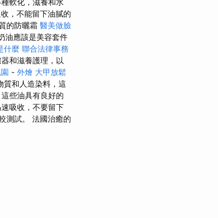
各種軟化，滋養和水
收，不能留下油膩的
質的防曬霜
醫美做臉
F奶油應該是美容套件
o是什麼
聯合法律事務
濾器和滋養護理，以
桃園
-
外燴
大甲放鬆
物質和人造染料，這
，這些油具有良好的
迅速吸收，不要留下
較測試。 法國治癒的