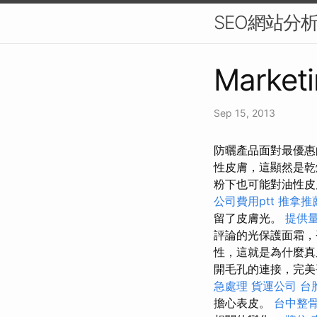
SEO網站分
Marketi
Sep 15, 2013
防曬產品面對最優惠
性皮膚，這顯然是
粉下也可能對油性
公司費用ptt
推拿推
留了皮膚光。
提供量
評論的光保護面霜，
性，這就是為什麼真
開毛孔的連接，完
急處理
貨運公司
台
擔心表皮。
台中整