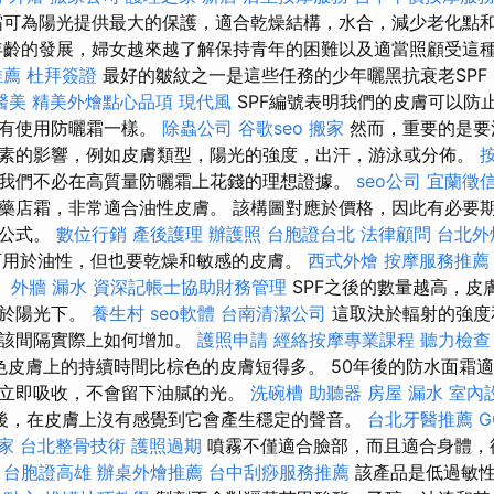
可為陽光提供最大的保護，適合乾燥結構，水合，減少老化點
年齡的發展，婦女越來越了解保持青年的困難以及適當照顧受這
推薦
杜拜簽證
最好的皺紋之一是這些任務的少年曬黑抗衰老SPF
醫美
精美外燴點心品項
現代風
SPF編號表明我們的皮膚可以防止
沒有使用防曬霜一樣。
除蟲公司
谷歌seo
搬家
然而，重要的是要
素的影響，例如皮膚類型，陽光的強度，出汗，游泳或分佈。
品是我們不必在高質量防曬霜上花錢的理想證據。
seo公司
宜蘭徵
藥店霜，非常適合油性皮膚。 該構圖對應於價格，因此有必要
的公式。
數位行銷
產後護理
辦護照
台胞證台北
法律顧問
台北外
，可用於油性，但也要乾燥和敏感的皮膚。
西式外燴
按摩服務推
。
外牆 漏水
資深記帳士協助財務管理
SPF之後的數量越高，皮
露於陽光下。
養生村
seo軟體
台南清潔公司
這取決於輻射的強度
，該間隔實際上如何增加。
護照申請
經絡按摩專業課程
聽力檢查
色皮膚上的持續時間比棕色的皮膚短得多。 50年後的防水面霜
立即吸收，不會留下油膩的光。
洗碗槽
助聽器
房屋 漏水
室內
後，在皮膚上沒有感覺到它會產生穩定的聲音。
台北牙醫推薦
G
家
台北整骨技術
護照過期
噴霧不僅適合臉部，而且適合身體，
。
台胞證高雄
辦桌外燴推薦
台中刮痧服務推薦
該產品是低過敏