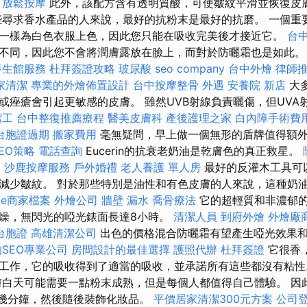
甲放鬆按摩
此外，該配方含有透明質酸，可使皺紋平滑並恢復皮
尋求香水產品的人來說，最好的抗粉末是最好的抗磨。 一個重
一樣為白色衣服上色，因此您只能在吸收完美後才接近它。
台
不同，因此您不會將潤膚露放在臉上，而對於防曬霜也是如此
養生館服務
杜拜簽證攻略
玻尿酸
seo company
台中外燴
律師
家清潔
專業的外燴佈置設計
台中按摩整骨
外遇
安養院 新店
大
或痤瘡會引起更敏感的皮膚。 雖然UVB射線負責曬傷，但UVA
潔工
台中整復推薦療程
醫美皮膚科
產後護理之家
白內障手術費
台胞證過期
搬家費用
毫無疑問，早上做一個無形的盾牌值得額
SEO策略
電話查詢
Eucerin的抗衰老奶油是乾膚色的真正救星。
E
沙鹿按摩服務
戶外婚禮
老人養護 單人房
最好的反灌木工具可
減少皺紋。 對於那些特別是油性和有色皮膚的人來說，這種奶
gle商家檔案
外燴公司
牆壁 漏水
喬骨療法
它的超輕質和非濃郁
燥，無閃光的啞光錶面長達8小時。
清潔人員
到府外燴
外燴廠
台胞證
高雄清潔公司
出色的價格混合防曬霜有望產生啞光效果
SEO專業公司
房間設計的最佳選擇
護照代辦
杜拜簽證
它很香
工作，它的吸收得到了適當的吸收，並承諾所有這些都沒有粘
膚白天可能需要一點粉末成熟，但是每個人都值得自己體驗。 因
下幾分鐘，然後隨後裝飾化妝品。
平價居家清潔300元方案
公司