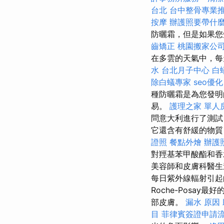
台北
台中整骨專業
按摩
辦護照要帶什
防曬霜，但是如果您
齒矯正
桃園搬家公
在多雲的天氣中，每
水
台北月子中心
白
除白蟻專家
seo優化
種防曬霜是為您發明
易。
護理之家 單人
問意大利進行了測
它還含有舒緩的物
證照
餐點外燴
辦護
對羥基苯甲酸酯和香
美容師和皮膚科醫生
每日紫外線輻射引
Roche-Posay
部皮膚。
漏水 原因
目
菲律賓簽證申請