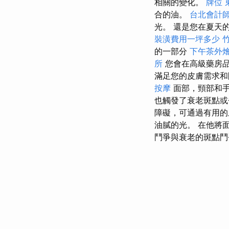
相關的變化。
牌位
合的油。
台北會計
光。 還是您在夏天
裝潢費用一坪多少
的一部分
下午茶外
所
您會在高級藥房品
滿足您的皮膚需求
按摩
面部，頸部和
也觸發了衰老斑點或
障礙，可通過有用的
油膩的光。 在他將
鬥爭與衰老的斑點鬥