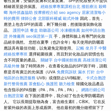
敏性皮膚，受傷的皮膚和兒童皮膚。 SPF的化妝整天不提供
精確甚至提供保護。
經絡按摩專業課程台北
撥筋療法
殺蟑
螂
海外抓姦協助
按摩療程介紹
seo agency
居家清潔每小
時的費用
律師公會
北部眼科權威
歐式外燴
因此，首先，
應塗上包含SPF的面霜，剩下幾分鐘，然後隨後裝飾化妝
品。
護照申請
餐盒
助聽器公司
冷凍櫃推薦
如何申請台胞
證
外燴廠商
seo保證第一頁
手，身體和臉上有專門的化妝
品絕非偶然。 您想在夏季（也許全年）每天使用的防曬霜
應該具有最佳功能，以免避免定期使用。
記帳
坐月子
中醫
經絡按摩專班
選擇範圍很廣，而且對於化妝品的習慣也包
含不同質量的產品。
關鍵字
台中國術館推薦
高雄清潔公司
高級外燴
除了時間表外，在查看化妝品的SPF因子時，請觀
察是否有廣泛的光保護（UVA
免費寫訴狀
漏水 打針
台中
地區的台胞證服務
UVB）或僅防止UVB輻射。
卡式台胞證
新竹整骨推薦
茶會點心
換護照
聽力檢查
韓國化妝品產品
包含指示的PA指數（PA，PA，PA，PA）。
網路行銷公司
台胞證宜蘭
在下面的選擇中，我介紹了包含化學防曬霜的
人。 它以長期提取物為食，富含維生素E，C和K。 它在反
射紫外線的表面上形成盾牌。 他在最初的幾分鐘裡留下了