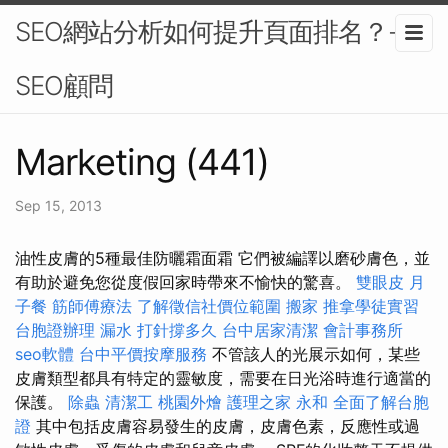
SEO網站分析如何提升頁面排名？-
SEO顧問
Marketing (441)
Sep 15, 2013
油性皮膚的5種最佳防曬霜面霜 它們被編譯以磨砂膚色，並
有助於避免您從度假回家時帶來不愉快的驚喜。
雙眼皮
月
子餐
筋師傅療法
了解徵信社價位範圍
搬家
推拿學徒實習
台胞證辦理
漏水 打針撐多久
台中居家清潔
會計事務所
seo軟體
台中平價按摩服務
不管該人的光展示如何，某些
皮膚類型都具有特定的靈敏度，需要在日光浴時進行適當的
保護。
除蟲
清潔工
桃園外燴
護理之家 永和
全面了解台胞
證
其中包括皮膚容易發生的皮膚，皮膚色素，反應性或過