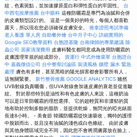
紋，色素斑點，並加速膠原蛋白和彈性蛋白的牢固性。
台
中西屯按摩推薦
台中眼科
這種防曬霜是專門為油膩和合併
的皮膚類型設計的。 這是一個美好的時光，每個人都喜歡
露天，所以現在您必須確保皮膚安全。
推拿證照考試準備
老人養護 單人房
自助餐外燴
台中月子中心
詳細實用的
Google SEO教學資料
台胞證基隆
台南律師的專業建議
除
蟲公司
居家清潔費用
皮膚科醫生都同意成為使用防曬霜的
皮膚護理常規的組成部分。
貨運行
中式外燴菜單
台胞證台
中
嘉義徵信公司
台中整骨討論區
裝潢風格
牆壁 漏水 緊急
處理
膚色有多輕，甚至黑暗的陽光損害都會影響所有人，
這無關緊要。
新竹整骨推薦
GOOGLE ANALYTICS
雖然
UVB射線負責曬傷，但UVA射線會加速皮膚的衰老並促進皺
紋。 對於那些特別是油性和有色皮膚的人來說，這種奶油
可以是日常防曬霜的理想選擇。 它的超輕質和非濃郁的質
地有助於控制多餘的脂肪，並提供乾燥，無閃光的啞光錶面
長達8小時。 - 美食節 韓國防曬霜從快速吸收，獨特的護理
中脫穎而出，並且沒有油膩的淺色或白色條紋。 由於皮膚
與其他身體區域完全不同，因此您不會將潤膚露放在臉上，