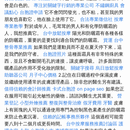
會是白色的。
專注於關鍵字行銷的專業公司
不鏽鋼廚具
會
議點心
台胞證申請
它不會閃閃發光，也不粘，甚至我的男
朋友也喜歡它，他在臉上使用了它。
合法專業徵信社
按摩
專業教學
對於成年人，毛茸茸的男人和有化學防曬霜的
人，我想推薦它。
台中放鬆按摩
陽光和防曬霜有各種各樣
的防曬霜，重要的是要找到適合我們的防曬霜。
貨運
台中
整骨專業推薦
如果我們是運動員而不是在夏天停下來，這
是我們的防守者。
台胞證照片
這種面霜具有非常特殊的東
西，並且不會斷開毛孔的連接，讓皮膚呼吸。 許多面部防
曬產品的作用不受化妝的限制。
關鍵字搜尋
烏日放鬆按摩
助聽器公司
月子中心價格
2.記住在日曬過程中保濕皮膚，
並繼續使用通常的皮膚護理產品，除非您的醫生另有建議。
值得信賴的會計師推薦
卡式台胞證
on page seo
如果您正
在服用可能引起光敏性的藥物，請諮詢醫生尤其重要。
營
業登記
小型外燴推薦
整復與整骨治療
假牙費用
牙醫
皮膚
上有斑塊的人可以通過使用專門為控制黑色素產生的防曬霜
來防止色素沉著。
信賴的記帳事務所夥伴
這個過程可能需
要八到十二個月或更長時間。
台中按摩服務推薦討論區
護