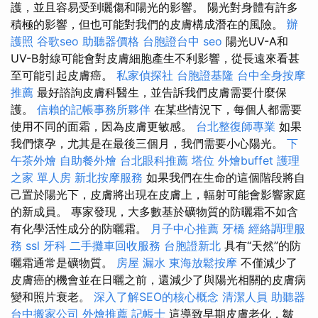
護，並且容易受到曬傷和陽光的影響。 陽光對身體有許多
積極的影響，但也可能對我們的皮膚構成潛在的風險。
辦
護照
谷歌seo
助聽器價格
台胞證台中
seo
陽光UV-A和
UV-B射線可能會對皮膚細胞產生不利影響，從長遠來看甚
至可能引起皮膚癌。
私家偵探社
台胞證基隆
台中全身按摩
推薦
最好諮詢皮膚科醫生，並告訴我們皮膚需要什麼保
護。
信賴的記帳事務所夥伴
在某些情況下，每個人都需要
使用不同的面霜，因為皮膚更敏感。
台北整復師專業
如果
我們懷孕，尤其是在最後三個月，我們需要小心陽光。
下
午茶外燴
自助餐外燴
台北眼科推薦
塔位
外燴buffet
護理
之家 單人房
新北按摩服務
如果我們在生命的這個階段將自
己置於陽光下，皮膚將出現在皮膚上，輻射可能會影響家庭
的新成員。 專家發現，大多數基於礦物質的防曬霜不如含
有化學活性成分的防曬霜。
月子中心推薦
牙橋
經絡調理服
務
ssl
牙科
二手攤車回收服務
台胞證新北
具有“天然”的防
曬霜通常是礦物質。
房屋 漏水
東海放鬆按摩
不僅減少了
皮膚癌的機會並在日曬之前，還減少了與陽光相關的皮膚病
變和照片衰老。
深入了解SEO的核心概念
清潔人員
助聽器
台中搬家公司
外燴推薦
記帳士
這導致早期皮膚老化，皺