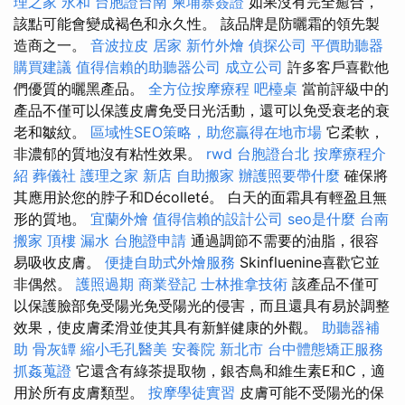
理之家 永和
台胞證台南
柬埔寨簽證
如果沒有完全癒合，
該點可能會變成褐色和永久性。 該品牌是防曬霜的領先製
造商之一。
音波拉皮
居家
新竹外燴
偵探公司
平價助聽器
購買建議
值得信賴的助聽器公司
成立公司
許多客戶喜歡他
們優質的曬黑產品。
全方位按摩療程
吧檯桌
當前評級中的
產品不僅可以保護皮膚免受日光活動，還可以免受衰老的衰
老和皺紋。
區域性SEO策略，助您贏得在地市場
它柔軟，
非濃郁的質地沒有粘性效果。
rwd
台胞證台北
按摩療程介
紹
葬儀社
護理之家 新店
自助搬家
辦護照要帶什麼
確保將
其應用於您的脖子和Décolleté。 白天的面霜具有輕盈且無
形的質地。
宜蘭外燴
值得信賴的設計公司
seo是什麼
台南
搬家
頂樓 漏水
台胞證申請
通過調節不需要的油脂，很容
易吸收皮膚。
便捷自助式外燴服務
Skinfluenine喜歡它並
非偶然。
護照過期
商業登記
士林推拿技術
該產品不僅可
以保護臉部免受陽光免受陽光的侵害，而且還具有易於調整
效果，使皮膚柔滑並使其具有新鮮健康的外觀。
助聽器補
助
骨灰罈
縮小毛孔醫美
安養院 新北市
台中體態矯正服務
抓姦蒐證
它還含有綠茶提取物，銀杏鳥和維生素E和C，適
用於所有皮膚類型。
按摩學徒實習
皮膚可能不受陽光的保