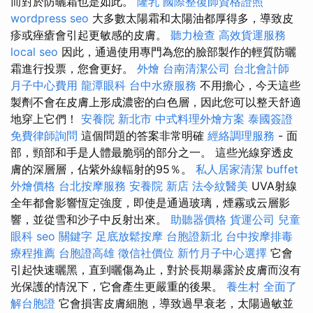
而對於防曬霜也是如此。
隆乳
國際整復師資格證照
wordpress seo
大多數太陽霜和太陽油都厚得多，導致皮
疹或痤瘡會引起更敏感的皮膚。
聽力檢查
高效貨運服務
local seo
因此，通過使用專門為您的臉部製作的輕質防曬
霜進行投票，您會更好。
外燴
台南清潔公司
台北會計師
月子中心費用
龍潭眼科
台中水療服務
不用擔心，今天這些
製劑不會在皮膚上形成濃密的白色層，因此您可以整天舒適
地穿上它們！
安養院 新北市
中式料理外燴方案
泰國簽證
免費律師詢問
這個問題的答案非常明確
經絡調理服務
- 面
部，頸部和手是人體最脆弱的部分之一。 這些光線穿透皮
膚的深層層，佔紫外線輻射的95％。
私人居家清潔
buffet
外燴價格
台北按摩服務
安養院 新店
法令紋醫美
UVA射線
全年都會影響恆定強度，即使是通過玻璃，煙霧或云層影
響，並從雪和沙子中反射出來。
助聽器價格
貨運公司
兒童
眼科
seo 關鍵字
足底放鬆按摩
台胞證新北
台中按摩排毒
療程推薦
台胞證高雄
徵信社價位
新竹月子中心選擇
它會
引起快速曬黑，直到曬傷為止，對於長期暴露於皮膚而沒有
光保護的情況下，它會產生更嚴重的後果。
養生村
全面了
解台胞證
它會損害皮膚細胞，導致過早衰老，太陽過敏並