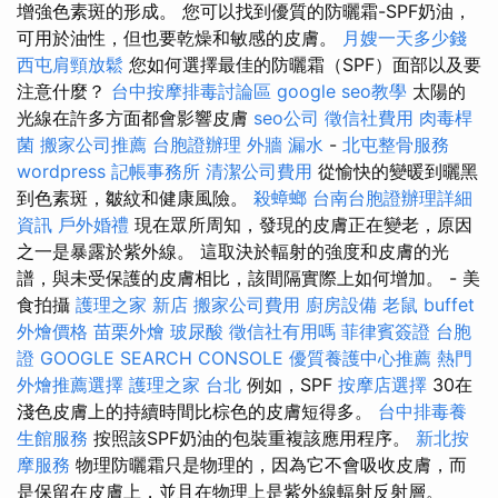
增強色素斑的形成。 您可以找到優質的防曬霜-SPF奶油，
可用於油性，但也要乾燥和敏感的皮膚。
月嫂一天多少錢
西屯肩頸放鬆
您如何選擇最佳的防曬霜（SPF）面部以及要
注意什麼？
台中按摩排毒討論區
google seo教學
太陽的
光線在許多方面都會影響皮膚
seo公司
徵信社費用
肉毒桿
菌
搬家公司推薦
台胞證辦理
外牆 漏水
-
北屯整骨服務
wordpress
記帳事務所
清潔公司費用
從愉快的變暖到曬黑
到色素斑，皺紋和健康風險。
殺蟑螂
台南台胞證辦理詳細
資訊
戶外婚禮
現在眾所周知，發現的皮膚正在變老，原因
之一是暴露於紫外線。 這取決於輻射的強度和皮膚的光
譜，與未受保護的皮膚相比，該間隔實際上如何增加。 - 美
食拍攝
護理之家 新店
搬家公司費用
廚房設備
老鼠
buffet
外燴價格
苗栗外燴
玻尿酸
徵信社有用嗎
菲律賓簽證
台胞
證
GOOGLE SEARCH CONSOLE
優質養護中心推薦
熱門
外燴推薦選擇
護理之家 台北
例如，SPF
按摩店選擇
30在
淺色皮膚上的持續時間比棕色的皮膚短得多。
台中排毒養
生館服務
按照該SPF奶油的包裝重複該應用程序。
新北按
摩服務
物理防曬霜只是物理的，因為它不會吸收皮膚，而
是保留在皮膚上，並且在物理上是紫外線輻射反射層。