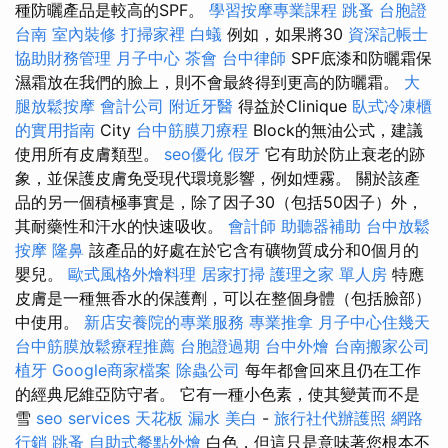
種防曬產品是較高的SPF。
學習按摩專業課程
跳蚤
台胞證
台南
室內裝修
打掃家裡
白蟻
例如，如果將30
資深記帳士
協助財務管理
月子中心
茶會
台中律師
SPF底漆和防曬霜保
濕霜放在我們的臉上，則不會最終得到更高的防曬霜。
大
腿放鬆按摩
會計公司
附近牙醫
得益於Clinique
臥式冷凍櫃
的實用指南
City
台中筋膜刀療程
Block的無油公式，建議
使用所有皮膚類型。
seo優化
假牙
它有助於防止衰老的跡
象，並保護皮膚免受現代環境影響，例如煙霧。 關於該產
品的另一個積極事實是，除了因子30（包括50因子）外，
其耐藥性和汗水的快速吸收。
會計師
助聽器補助
台中放鬆
按摩
隆鼻
該產品的好處在於它含有礦物質成分和0個月的
嬰兒。
歐式風格外燴料理
居家打掃
護理之家 單人房
特應
皮膚是一種無香水的保護劑，可以在整個身體（包括臉部）
中使用。
新店安養院的專業服務
專業推拿
月子中心住幾天
台中筋膜放鬆療程推薦
台胞證過期
台中外燴
台南搬家公司
植牙
Google商家檔案
除蟲公司
每年都會回來且仍在工作
的經典尼維亞防守者。 它有一種小色素，使其變黃而不是
雪
seo services
天花板 漏水
美白
-
旅行社代辦護照
網路
行銷
跳蚤
自助式餐點外燴
白色，但這只是意味著您根本不