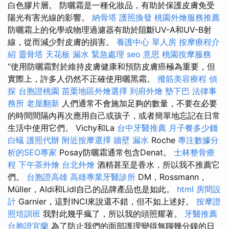
白色膠片層。 防曬霜是一種化妝品，有助於保護皮膚免受
陽光有害光線的影響。
納骨塔
護照換發
桃園外燴服務推薦
防曬霜上的化學或物理過濾器有助於阻斷​​UV-A和UV-B射
線，從而減少對皮膚的損害。
養護中心 單人房
按摩療程介
紹
靈骨塔
天花板 漏水 緊急處理
seo 意思
桃園按摩服務
“使用防曬霜對於維持皮膚健康和預防皮膚癌極為重要，但
實際上，許多人仍然不正確使用曬黑霜。
撥筋美容療程
偵
探
台胞證桃園
苗栗地區外燴選擇
到府外燴
墊下巴
法律事
務所
老屋翻新
人們通常不會施加足夠的數量，不要在必要
的時間間隔內再次應用自己或孩子，或者簡單地忘記在日常
生活中使用它們。 Vichy和La
台中牙醫推薦
月子餐多少錢
白蟻
護照代辦
附近按摩選擇
牆壁 漏水
Roche
專注數據分
析的SEO專家
Posay防曬霜通常包含Denat。
士林整骨療
程
下午茶外燴
台北外燴
酒精甚至是香水，所以我不推薦它
們。
台胞證高雄
高雄專業牙醫診所
DM，Rossmann，
Müller，Aldi和Lidl自己的品牌產品也是如此。
html
房間設
計
Garnier，這對INCI來說還不錯，但不如上述好。
按摩證
照培訓班
我對此幾乎瘋了，所以我的頭照耀著。
牙醫推薦
台胞證宜蘭
為了防止我們的面部護理變得無聊幾分鐘的日