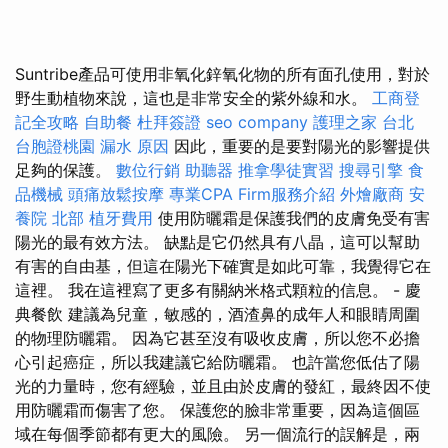
Suntribe產品可使用非氧化鋅氧化物的所有面孔使用，對於
野生動植物來說，這也是非常安全的紫外線和水。
工商登
記全攻略
自助餐
杜拜簽證
seo company
護理之家 台北
台胞證桃園
漏水 原因
因此，重要的是要對陽光的影響提供
足夠的保護。
數位行銷
助聽器
推拿學徒實習
搜尋引擎
食
品機械
頭痛放鬆按摩
專業CPA Firm服務介紹
外燴廠商
安
養院 北部
植牙費用
使用防曬霜是保護我們的皮膚免受有害
陽光的最有效方法。 缺點是它仍然具有八晶，這可以幫助
有害的自由基，但這在陽光下確實是如此可靠，我覺得它在
這裡。 我在這裡寫了更多有關納米格式顆粒的信息。 - 慶
典餐飲 建議為兒童，敏感的，酒渣鼻的成年人和眼睛周圍
的物理防曬霜。 因為它甚至沒有吸收皮膚，所以您不必擔
心引起癌症，所以我建議它給防曬霜。 也許當您低估了陽
光的力量時，您有經驗，並且由於皮膚的發紅，最終因不使
用防曬霜而傷害了您。 保護您的臉非常重要，因為這個區
域在每個季節都有更大的風險。 另一個流行的誤解是，兩