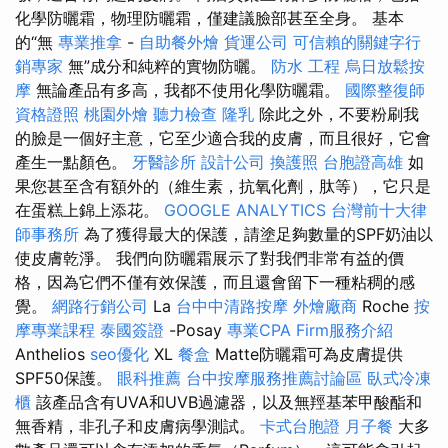
化學防曬霜，物理防曬霜，僅建議臉部甚至全身。 基本
的“無
專業推拿
-
自助餐外燴
貨運公司
可信賴的關鍵字行
銷專家
無”成分和純粹的實物防曬。
防水 工程
烏日放鬆按
摩
無論產品有多高，我都不使用化學防曬霜。
國際整復師
資格證照
桃園外燴
聽力檢查
隆乳
除此之外，不要粉刷我
的臉是一個好主意，它至少適合我的皮膚，而且很好，它會
產生一點顏色。
牙醫診所
設計公司
換護照
台胞證高雄
如
果您甚至含有額外的（維​​生素，抗氧化劑，肽等），它只是
在蛋糕上錦上添花。
GOOGLE ANALYTICS
台灣前十大律
師事務所
為了獲得最大的保護，請塗足夠數量的SPF奶油以
使皮膚乾淨。 我們向防曬霜展示了對我們非常有益的價
格，因為它們不僅有效保護，而且還會留下一種粘稠的感
覺。
網路行銷公司
La
台中中清路按摩
外燴廠商
Roche
按
摩專業課程
泰國簽證
-Posay
專業CPA Firm服務介紹
Anthelios
seo優化
XL
餐盒
Matte防曬霜可為皮膚提供
SPF50保護。
眼科推薦
台中按摩服務推薦討論區
臥式冷凍
櫃
該產品含有UVA和UVB過濾器，以及無羥基苯甲酸酯和
無香精，非孔子和皮膚病學測試。
卡式台胞證
月子餐
大多