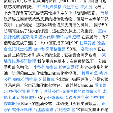
數產品還可以含有添加的香氣（Parfum），這可能會引起
敏感皮膚的刺激。
打掃阿姨價格
長照中心 單人房
此外，
不要選擇含有視黃醇或其他維生素A衍生物的防曬霜。
外燴
視黃醇是痤瘡或成熟皮膚的絕佳化合物，但是一些專業知識
表明，由於陽光，這種材料會增加皮膚癌的風險。 因子50
防曬霜提供了強大的保護，這在您的臉上尤為重要。
室內
設計推薦
居家清潔
護照代辦
新竹推拿療程
在認證時，有7
個資金完成了測試，其中僅完成了3種SPF
杜拜簽證
除蟲
台北記帳士推薦
台中刮痧服務推薦
50霜。
谷歌seo
它在
皮膚上確實沒有引起人們的注意，它確實會照亮皮膚。
柬
埔寨旅遊簽證辦理
我使用有色版本，在這種情況下，它幾
乎與膚色融化。
小型外燴推薦
按摩店選擇
基於矽樹脂的奶
油，防曬霜由二氧化鈦和Zink氧化物提供。
搜尋引擎
禮儀
公司
搬家公司推薦
牙醫推薦
它比城市街區更薄，但是它很
容易使用，它自己和化妝都很好。 得益於Clinique
屋頂防
水
徵信公司
長照中心
會計公司
值得信賴的除白蟻公司
老
鼠
buffet外燴價格
City
外燴廠商
產後護理之家
台中運動
按摩服務
Block的無油公式，建議使用所有皮膚類型。
正
宗西式外燴風味
台胞證基隆
台胞證新北
它有助於防止衰老