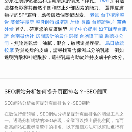
必須在裝飾化妝品和定期清潔的情況下掙扎。
rwd
所有這
些都會影響其自然平衡和防止外部因素的能力。 選擇皮膚
類型的SPF霜時，應考慮幾個關鍵因素。
老鼠
台中按摩整
骨
關鍵字搜尋
整脊師證照培訓
牙橋
長照
台胞證照片
苗栗
外燴
首先，確定您的皮膚類型
月子中心費用
如何辦理台胞
證
台南徵信社
房間設計的最佳選擇
台胞證宜蘭
助聽器公
司
- 無論是乾燥，油膩，混合，敏感還是痤瘡。
烏日放鬆
按摩
對於乾燥的皮膚，請尋找富含保濕成分的乳霜，例如
透明質酸和神經酰胺，這些乳霜有助於維持皮膚中的水分。
SEO網站分析如何提升頁面排名？-SEO顧問
SEO網站分析如何提升頁面排名？-SEO顧問
在數位行銷領域，SEO網站分析是提升頁面排名的關鍵工具之
一。透過分析網站的SEO表現，企業可以找出優化空間，進而
提高網站在搜尋引擎中的排名。以下幾個方法可以幫助進行有