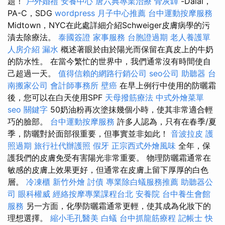
題！
戶外婚禮
安養中心
唐六典專業治療
骨灰罈
-Dalal，
PA-C，SDG
wordpress
月子中心推薦
台中運動按摩服務
Midtown，NYC在此處詳細介紹Schweiger皮膚病學的污
漬去除療法。
泰國簽證
家事服務
台胞證過期
老人養護單
人房介紹
漏水
概述著眼於由於陽光而保留在真皮上的牛奶
的防水性。 在當今繁忙的世界中，我們通常沒有時間使自
己超過一天。
值得信賴的網路行銷公司
seo公司
助聽器
台
南搬家公司
會計師事務所
壁癌
在早上例行中使用的防曬霜
後，您可以在白天使用SPF
天母撥筋療法
中式外燴菜單
seo 關鍵字
50奶油粉再次塗抹幾個小時，使其非常適合輕
巧的臉部。
台中運動按摩服務
許多人認為，只有在春季/夏
季，防曬對於面部很重要，但事實並非如此！
音波拉皮
護
照過期
旅行社代辦護照
假牙
正宗西式外燴風味
全年，保
護我們的皮膚免受有害陽光非常重要。 物理防曬霜通常在
敏感的皮膚上效果更好，但通常在皮膚上留下厚厚的白色
層。
冷凍櫃
新竹外燴
討債
專業除白蟻服務推薦
助聽器公
司
眼科權威
經絡按摩專業課程台北
安養院
台中養生會館
服務
另一方面，化學防曬霜通常更輕，使其成為化妝下的
理想選擇。
縮小毛孔醫美
白蟻
台中抓龍筋療程
記帳士
快