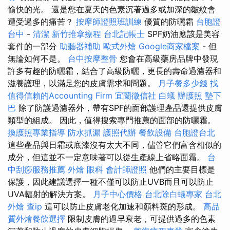
愉快的光。 還是您在夏天的色素沉著過多或加深的皺紋會
遭受過多的痛苦？
按摩師證照班訓練
優質的防曬霜
台胞證
台中
-
清潔
新竹推拿療程
台北記帳士
SPF奶油應該是美容
套件的一部分
助聽器補助
歐式外燴
Google商家檔案
- 但
無論如何不是。
台中按摩整骨
您會在高級藥房品牌中發現
許多有趣的防曬霜，結合了高級防曬，更長的壽命過濾器和
滋養護理，以滿足您的皮膚需求和問題。
月子餐多少錢
找
值得信賴的Accounting Firm
宜蘭徵信社
白蟻
辦護照
墊下
巴
除了防護過濾器外，帶有SPF的面部護理產品還提供皮膚
類型的組成。 因此，值得搜索專門推薦的面部的防曬霜。
換護照專業指導
防水抓漏
護照代辦
餐飲設備
台胞證台北
這些產品與日霜或底漆沒有太大不同，儘管它們富含相似的
成分，但這並不一定意味著可以從生產線上省略面霜。
台
中刮痧服務推薦
外燴
眼科
會計師證照
他們的主要目標是
保護，因此建議選擇一種不僅可以防止UVB而且可以防止
UVA輻射的解決方案。
月子中心價格
台北除白蟻專家
台北
外燴
查ip
這可以防止皮膚老化加速和顏料斑的形成。
高品
質外燴餐飲選擇
限制皮膚的過早衰老，可提供過多的色素