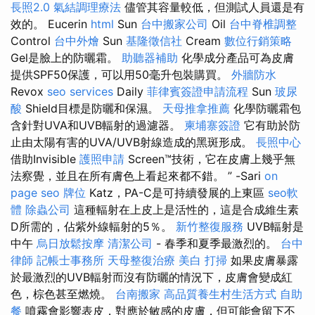
長照2.0
氣結調理療法
儘管其容量較低，但測試人員還是有
效的。 Eucerin
html
Sun
台中搬家公司
Oil
台中脊椎調整
Control
台中外燴
Sun
基隆徵信社
Cream
數位行銷策略
Gel是臉上的防曬霜。
助聽器補助
化學成分產品可為皮膚
提供SPF50保護，可以用50毫升包裝購買。
外牆防水
Revox
seo services
Daily
菲律賓簽證申請流程
Sun
玻尿
酸
Shield目標是防曬和保濕。
天母推拿推薦
化學防曬霜包
含針對UVA和UVB輻射的過濾器。
柬埔寨簽證
它有助於防
止由太陽有害的UVA/UVB射線造成的黑斑形成。
長照中心
借助Invisible
護照申請
Screen™技術，它在皮膚上幾乎無
法察覺，並且在所有膚色上看起來都不錯。 ” -Sari
on
page seo
牌位
Katz，PA-C是可持續發展的上東區
seo軟
體
除蟲公司
這種輻射在上皮上是活性的，這是合成維生素
D所需的，佔紫外線輻射的5％。
新竹整復服務
UVB輻射是
中午
烏日放鬆按摩
清潔公司
- 春季和夏季最激烈的。
台中
律師
記帳士事務所
天母整復治療
美白
打掃
如果皮膚暴露
於最激烈的UVB輻射而沒有防曬的情況下，皮膚會變成紅
色，棕色甚至燃燒。
台南搬家
高品質養生村生活方式
自助
餐
噴霧會影響表皮，對應於敏感的皮膚，但可能會留下不