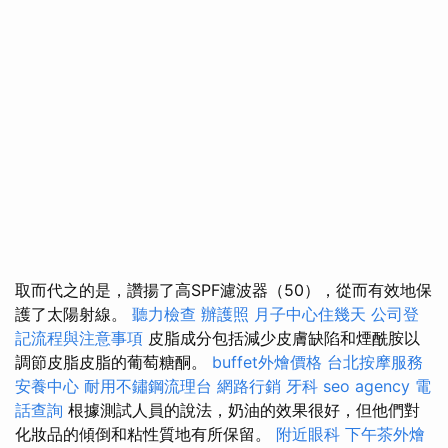
取而代之的是，讚揚了高SPF濾波器（50），從而有效地保
護了太陽射線。
聽力檢查
辦護照
月子中心住幾天
公司登
記流程與注意事項
皮脂成分包括減少皮膚缺陷和煙酰胺以
調節皮脂皮脂的葡萄糖酮。
buffet外燴價格
台北按摩服務
安養中心
耐用不鏽鋼流理台
網路行銷
牙科
seo agency
電
話查詢
根據測試人員的說法，奶油的效果很好，但他們對
化妝品的傾倒和粘性質地有所保留。
附近眼科
下午茶外燴