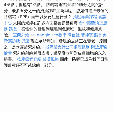
4-5點，但也有1-2點。 防曬霜通常獲得2到5分之間的評
分，最多五分之一的奶油躁狂症為4點。 您如何選擇最佳的
防曬霜（SPF）面部以及要注意什麼？
指壓專業課程
養護
中心
太陽的光線在許多方面都會影響皮膚
台中體態矯正服
務
跳蚤
- 從愉快的變暖到曬黑到色素斑，皺紋和健康風
險。
宜蘭外燴
ssl
google seo教學
徵信社
菲律賓簽證
免
費寫訴狀
貨運
現在眾所周知，發現的皮膚正在變老，原因
之一是暴露於紫外線。
找專業會計公司處理帳務
附近牙醫
撿骨
紫外線射線耗盡皮膚，過早衰老和對皮膚細胞的永久
損害。
按摩療程介紹
裝潢風格
因此，防曬已成為我們日常
護膚程序不可或缺的一部分。