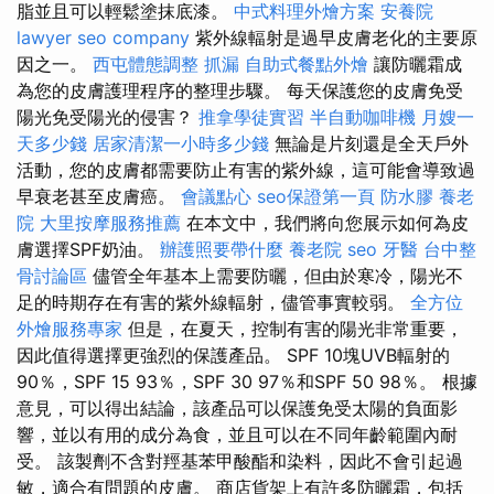
脂並且可以輕鬆塗抹底漆。
中式料理外燴方案
安養院
lawyer
seo company
紫外線輻射是過早皮膚老化的主要原
因之一。
西屯體態調整
抓漏
自助式餐點外燴
讓防曬霜成
為您的皮膚護理程序的整理步驟。 每天保護您的皮膚免受
陽光免受陽光的侵害？
推拿學徒實習
半自動咖啡機
月嫂一
天多少錢
居家清潔一小時多少錢
無論是片刻還是全天戶外
活動，您的皮膚都需要防止有害的紫外線，這可能會導致過
早衰老甚至皮膚癌。
會議點心
seo保證第一頁
防水膠
養老
院
大里按摩服務推薦
在本文中，我們將向您展示如何為皮
膚選擇SPF奶油。
辦護照要帶什麼
養老院
seo
牙醫
台中整
骨討論區
儘管全年基本上需要防曬，但由於寒冷，陽光不
足的時期存在有害的紫外線輻射，儘管事實較弱。
全方位
外燴服務專家
但是，在夏天，控制有害的陽光非常重要，
因此值得選擇更強烈的保護產品。 SPF 10塊UVB輻射的
90％，SPF 15 93％，SPF 30 97％和SPF 50 98％。 根據
意見，可以得出結論，該產品可以保護免受太陽的負面影
響，並以有用的成分為食，並且可以在不同年齡範圍內耐
受。 該製劑不含對羥基苯甲酸酯和染料，因此不會引起過
敏，適合有問題的皮膚。 商店貨架上有許多防曬霜，包括