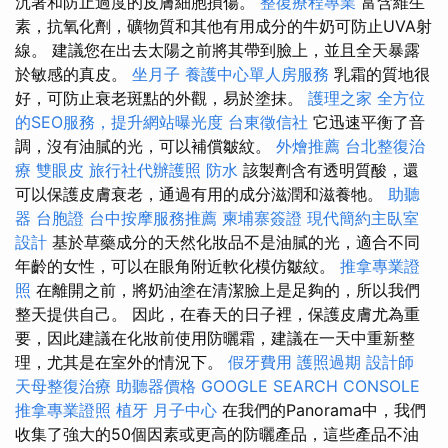
沉著和防止過度的皮膚細胞損傷。
整復療程專業
富含維生
素，抗氧化劑，礦物質和其他有用成分的牛奶可防止UVA射
線。 建議您在出去太陽之前將其帶到臉上，並且全天暴露
於敏感的真皮。
坐月子
養護中心單人房服務
乳霜的質地很
好，可防止衰老斑點的外觀，易於塗抹。
護理之家
全方位
的SEO服務，提升網站曝光度
台東徵信社
它迅速平衡了音
調，沒有油膩的光，可以補償皺紋。
外燴推薦
台北整復治
療
雙眼皮
旅行社代辦護照
防水
該製劑含有透明質酸，還
可以保護皮膚衰老，通過有用的成分滋潤和滋養牠。
助聽
器
台胞證
台中按摩服務推薦
柬埔寨簽證
現代簡約主臥室
設計
基於草藥成分的天然化妝品不是油膩的光，適合不同
年齡的女性，可以在眼角附近軟化模仿皺紋。
推拿專業證
照
在離開之前，將奶油塗在清潔臉上是足夠的，所以我們
整天提供自己。 因此，在春天的日子裡，保護皮膚尤為重
要，因此建議在化妝前使用防曬霜，建議在一天中重新整
理，尤其是在室外的情況下。
假牙費用
護照過期
設計師
天母整復治療
助聽器價格
GOOGLE SEARCH CONSOLE
推拿專業證照
植牙
月子中心
在我們的Panorama中，我們
收集了強大的50個因素或更高的防曬產品，這些產品不油