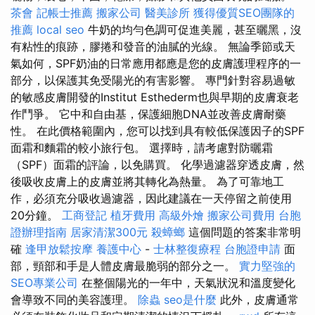
茶會
記帳士推薦
搬家公司
醫美診所
獲得優質SEO團隊的
推薦
local seo
牛奶的均勻色調可促進美麗，甚至曬黑，沒
有粘性的痕跡，膠捲和發音的油膩的光線。 無論季節或天
氣如何，SPF奶油的日常應用都應是您的皮膚護理程序的一
部分，以保護其免受陽光的有害影響。 專門針對容易過敏
的敏感皮膚開發的Institut Esthederm也與早期的皮膚衰老
作鬥爭。 它中和自由基，保護細胞DNA並改善皮膚耐藥
性。 在此價格範圍內，您可以找到具有較低保護因子的SPF
面霜和麵霜的較小旅行包。 選擇時，請考慮對防曬霜
（SPF）面霜的評論，以免購買。 化學過濾器穿透皮膚，然
後吸收皮膚上的皮膚並將其轉化為熱量。 為了可靠地工
作，必須充分吸收過濾器，因此建議在一天停留之前使用
20分鐘。
工商登記
植牙費用
高級外燴
搬家公司費用
台胞
證辦理指南
居家清潔300元
殺蟑螂
這個問題的答案非常明
確
逢甲放鬆按摩
養護中心
-
士林整復療程
台胞證申請
面
部，頸部和手是人體皮膚最脆弱的部分之一。
實力堅強的
SEO專業公司
在整個陽光的一年中，天氣狀況和溫度變化
會導致不同的美容護理。
除蟲
seo是什麼
此外，皮膚通常