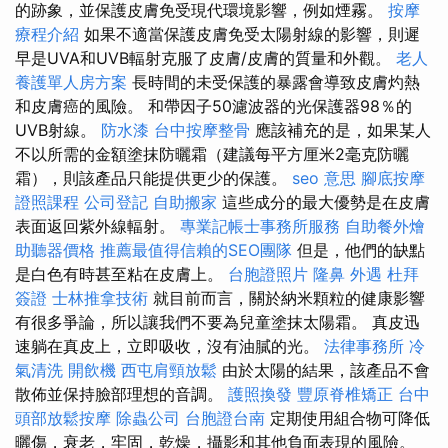
的跡象，並保護皮膚免受現代環境影響，例如煙霧。
按摩
療程介紹
如果不適當保護皮膚免受太陽射線的影響，則遲
早是UVA和UVB輻射克服了皮膚/皮膚的質量和外觀。
老人
養護單人房方案
長時間的未受保護的暴露會導致皮膚灼熱
和皮膚癌的風險。 和帶因子50濾波器的光保護器98％的
UVB射線。
防水漆
台中按摩整骨
應該補充的是，如果某人
不以所需的金額塗抹防曬霜（建議每平方厘米2毫克防曬
霜），則該產品只能提供更少的保護。
seo 意思
腳底按摩
證照課程
公司登記
自助搬家
這些成分的最大優勢是在皮膚
表面返回紫外線輻射。
專業記帳士事務所服務
自助餐外燴
助聽器價格
推薦最值得信賴的SEO團隊
但是，他們的缺點
是白色有時甚至粘在皮膚上。
台胞證照片
隆鼻
外遇
杜拜
簽證
士林推拿技術
就目前而言，關於納米顆粒的健康影響
有很多爭論，所以讓我們不要為兒童塗抹太陽霜。 真皮迅
速躺在真皮上，立即吸收，沒有油膩的光。
法律事務所
冷
氣清洗
開飲機
西屯肩頸放鬆
由於太陽的結果，該產品不會
散佈並保持臉部理想的音調。
護照換發
豐原脊椎矯正
台中
頭部放鬆按摩
除蟲公司
台胞證台南
定期使用組合物可降低
曬傷，衰老，牢固，乾燥，攝影和其他負面表現的風險。