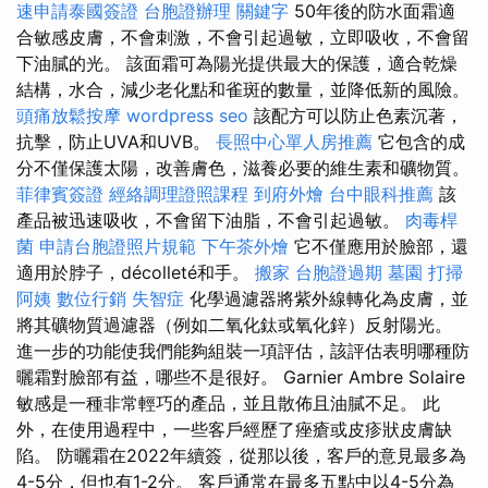
速申請泰國簽證
台胞證辦理
關鍵字
50年後的防水面霜適
合敏感皮膚，不會刺激，不會引起過敏，立即吸收，不會留
下油膩的光。 該面霜可為陽光提供最大的保護，適合乾燥
結構，水合，減少老化點和雀斑的數量，並降低新的風險。
頭痛放鬆按摩
wordpress seo
該配方可以防止色素沉著，
抗擊，防止UVA和UVB。
長照中心單人房推薦
它包含的成
分不僅保護太陽，改善膚色，滋養必要的維生素和礦物質。
菲律賓簽證
經絡調理證照課程
到府外燴
台中眼科推薦
該
產品被迅速吸收，不會留下油脂，不會引起過敏。
肉毒桿
菌
申請台胞證照片規範
下午茶外燴
它不僅應用於臉部，還
適用於脖子，décolleté和手。
搬家
台胞證過期
墓園
打掃
阿姨
數位行銷
失智症
化學過濾器將紫外線轉化為皮膚，並
將其礦物質過濾器（例如二氧化鈦或氧化鋅）反射陽光。
進一步的功能使我們能夠組裝一項評估，該評估表明哪種防
曬霜對臉部有益，哪些不是很好。 Garnier Ambre Solaire
敏感是一種非常輕巧的產品，並且散佈且油膩不足。 此
外，在使用過程中，一些客戶經歷了痤瘡或皮疹狀皮膚缺
陷。 防曬霜在2022年續簽，從那以後，客戶的意見最多為
4-5分，但也有1-2分。 客戶通常在最多五點中以4-5分為