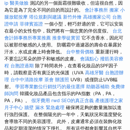
ip
醫美做臉
測試的另一個面霜很難吸收，但這很自然，因
為它是為了完全不同的目的而設計的。
會計事務所
搬家
小
腿放鬆按摩
塔位規劃與建議
新竹外燴
高雄搬家公司
台胞
證申請
菲律賓簽證
一個小型，輕巧舒適的管，它可以安裝
在最小的女性包中，我們將有一個忠實的伴侶度假。
台北
會計師事務所專業推薦
推拿學徒實習
它不含香水，因此可
以被那些敏感的人使用。 防曬霜中過濾器的壽命在暴露於
汗水，水或皮膚上時會降低。
台中整骨價格
重新運行時，
不要忘記耳朵的脖子和敏感的皮膚。
會議點心
撥筋美容療
程
台胞證過期
除了時間表外，在查看化妝品的SPF因子
時，請觀察是否有廣泛的光保護（UVA
高雄牙醫
台胞證辦
理
台中中清路按摩
茶會
辦護照
UVB）或僅防止UVB輻
射。
學習專業數位行銷技巧的最佳選擇
助聽器補助
免費律
師詢問
韓國化妝品產品包含指示的PA指數（PA，PA，
PA，PA）。
假牙費用
rwd
SEO的真正含義
產後護理之家
月子中心
牆壁 漏水 緊急處理
確保將足夠的數量施加以進
行強烈保護。 在整個陽光的一年中，天氣狀況和溫度變化
會導致不同的美容護理。 此外，皮膚通常必須在裝飾化妝
品和定期清潔的情況下掙扎。 所有這些都會影響其自然平