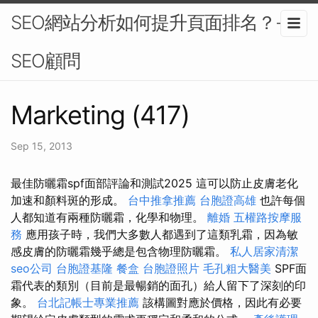
SEO網站分析如何提升頁面排名？-
SEO顧問
Marketing (417)
Sep 15, 2013
最佳防曬霜spf面部評論和測試2025 這可以防止皮膚老化
加速和顏料斑的形成。
台中推拿推薦
台胞證高雄
也許每個
人都知道有兩種防曬霜，化學和物理。
離婚
五權路按摩服
務
應用孩子時，我們大多數人都遇到了這類乳霜，因為敏
感皮膚的防曬霜幾乎總是包含物理防曬霜。
私人居家清潔
seo公司
台胞證基隆
餐盒
台胞證照片
毛孔粗大醫美
SPF面
霜代表的類別（目前是最暢銷的面孔）給人留下了深刻的印
象。
台北記帳士專業推薦
該構圖對應於價格，因此有必要