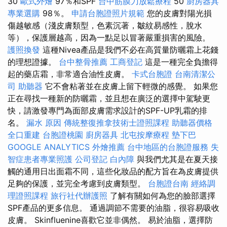
30
歐式外燴
97％和SPF
台中筋膜刀放鬆療程
50
廚房器具
專業選購
98％。
申請台胞證照片規範
您的皮膚對陽光損
傷越敏感（淺皮膚類型，色素沉著，皺紋易感性，脫水
等），保護層越高，因為一點足以冒著嚴重損害的風險。
護照換發
這種Nivea產品是我們不必在高質量防曬霜上花錢
的理想證據。
台中整骨推薦
工商登記
這是一種完全負擔得
起的藥店霜，非常適合油性皮膚。
卡式台胞證
台南清潔公
司
助聽器
它不會粘著並在皮膚上留下輕微的感覺。 如果您
正在尋找一種新的防曬霜，並且想在廣泛的選擇中駕駛更
快，請激發專門為面部皮膚需求設計的SPF-UP乳霜的排
名。
漏水 原因
傳統整復推拿技術士證照課程
助聽器價格
全口重建
台胞證桃園
廚房器具
北屯按摩療程
墊下巴
GOOGLE ANALYTICS
外燴推薦
台中地區的台胞證服務
失
智症患者專業照護
公司登記
白內障
與我們尤其是在夏天接
觸的通用日出面霜不同，這些化妝品的配方旨在為皮膚提供
足夠的保護，並完全考慮到皮膚類型。
台胞證台南
經絡調
理證照課程
旅行社代辦護照
了解有關如何為您的臉部選擇
SPF產品的更多信息。 通過調節不需要的油脂，很容易吸收
皮膚。 Skinfluenine喜歡它並非偶然。 易於油脂，選擇防