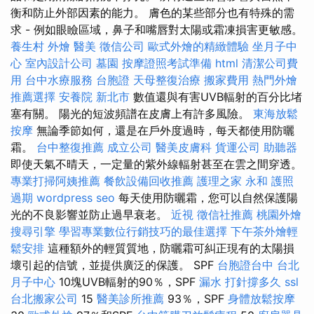
衡和防止外部因素的能力。 膚色的某些部分也有特殊的需
求 - 例如眼瞼區域，鼻子和嘴唇對太陽或霜凍損害更敏感。
養生村
外燴
醫美
徵信公司
歐式外燴的精緻體驗
坐月子中
心
室內設計公司
墓園
按摩證照考試準備
html
清潔公司費
用
台中水療服務
台胞證
天母整復治療
搬家費用
熱門外燴
推薦選擇
安養院 新北市
數值還與有害UVB輻射的百分比堵
塞有關。 陽光的短波頻譜在皮膚上有許多風險。
東海放鬆
按摩
無論季節如何，還是在戶外度過時，每天都使用防曬
霜。
台中整復推薦
成立公司
醫美皮膚科
貨運公司
助聽器
即使天氣不晴天，一定量的紫外線輻射甚至在雲之間穿透。
專業打掃阿姨推薦
餐飲設備回收推薦
護理之家 永和
護照
過期
wordpress seo
每天使用防曬霜，您可以自然保護陽
光的不良影響並防止過早衰老。
近視
徵信社推薦
桃園外燴
搜尋引擎
學習專業數位行銷技巧的最佳選擇
下午茶外燴輕
鬆安排
這種額外的輕質質地，防曬霜可糾正現有的太陽損
壞引起的信號，並提供廣泛的保護。 SPF
台胞證台中
台北
月子中心
10塊UVB輻射的90％，SPF
漏水 打針撐多久
ssl
台北搬家公司
15
醫美診所推薦
93％，SPF
身體放鬆按摩