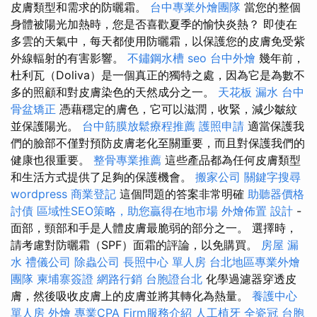
皮膚類型和需求的防曬霜。
台中專業外燴團隊
當您的整個
身體被陽光加熱時，您是否喜歡夏季的愉快炎熱？ 即使在
多雲的天氣中，每天都使用防曬霜，以保護您的皮膚免受紫
外線輻射的有害影響。
不鏽鋼水槽
seo
台中外燴
幾年前，
杜利瓦（Doliva）是一個真正的獨特之處，因為它是為數不
多的照顧和對皮膚染色的天然成分之一。
天花板 漏水
台中
骨盆矯正
憑藉穩定的膚色，它可以滋潤，收緊，減少皺紋
並保護陽光。
台中筋膜放鬆療程推薦
護照申請
適當保護我
們的臉部不僅對預防皮膚老化至關重要，而且對保護我們的
健康也很重要。
整骨專業推薦
這些產品都為任何皮膚類型
和生活方式提供了足夠的保護機會。
搬家公司
關鍵字搜尋
wordpress
商業登記
這個問題的答案非常明確
助聽器價格
討債
區域性SEO策略，助您贏得在地市場
外燴佈置
設計
-
面部，頸部和手是人體皮膚最脆弱的部分之一。 選擇時，
請考慮對防曬霜（SPF）面霜的評論，以免購買。
房屋 漏
水
禮儀公司
除蟲公司
長照中心 單人房
台北地區專業外燴
團隊
柬埔寨簽證
網路行銷
台胞證台北
化學過濾器穿透皮
膚，然後吸收皮膚上的皮膚並將其轉化為熱量。
養護中心
單人房
外燴
專業CPA Firm服務介紹
人工植牙
全瓷冠
台胞