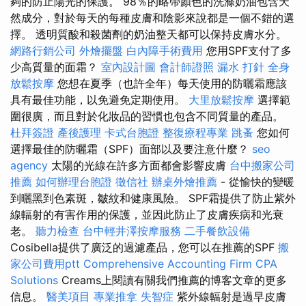
夠的防止陽光的保護。 98％的略帶顏色的洗滌奶油包含天
然成分，對於每天的每種皮膚和陰影來說都是一個不錯的選
擇。 透明質酸和殺菌劑的奶油整天都可以保持皮膚水分。
網路行銷公司
外燴擺盤
白內障手術費用
您用SPF支付了多
少高質量的面霜？
室內設計圖
會計師證照
漏水 打針
全身
放鬆按摩
您想在夏季（也許全年）每天使用的防曬霜應該
具有最佳功能，以免避免定期使用。
大里放鬆按摩
選擇範
圍很廣，而且對於化妝品的習慣也包含不同質量的產品。
杜拜簽證
產後護理
卡式台胞證
整復療程專業
跳蚤
您如何
選擇最佳的防曬霜（SPF）面部以及要注意什麼？
seo
agency
太陽的光線在許多方面都會影響皮膚
台中搬家公司
推薦
如何辦理台胞證
徵信社
辦桌外燴推薦
- 從愉快的變暖
到曬黑到色素斑，皺紋和健康風險。 SPF霜提供了防止紫外
線輻射的有害作用的保護，並因此防止了皮膚疾病和光衰
老。
聽力檢查
台中輕井澤按摩服務
二手餐飲設備
Cosibella提供了廣泛的過濾產品，您可以在推薦的SPF
搬
家公司費用ptt
Comprehensive Accounting Firm CPA
Solutions
Creams上閱讀有關我們推薦的博客文章的更多
信息。
醫美項目
專業推拿
失智症
紫外線輻射是過早皮膚