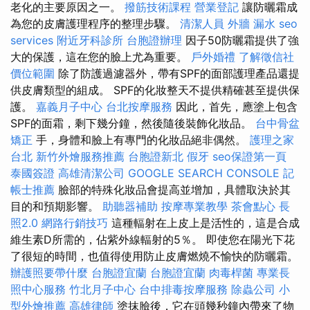
老化的主要原因之一。
撥筋技術課程
營業登記
讓防曬霜成
為您的皮膚護理程序的整理步驟。
清潔人員
外牆 漏水
seo
services
附近牙科診所
台胞證辦理
因子50防曬霜提供了強
大的保護，這在您的臉上尤為重要。
戶外婚禮
了解徵信社
價位範圍
除了防護過濾器外，帶有SPF的面部護理產品還提
供皮膚類型的組成。 SPF的化妝整天不提供精確甚至提供保
護。
嘉義月子中心
台北按摩服務
因此，首先，應塗上包含
SPF的面霜，剩下幾分鐘，然後隨後裝飾化妝品。
台中骨盆
矯正
手，身體和臉上有專門的化妝品絕非偶然。
護理之家
台北
新竹外燴服務推薦
台胞證新北
假牙
seo保證第一頁
泰國簽證
高雄清潔公司
GOOGLE SEARCH CONSOLE
記
帳士推薦
臉部的特殊化妝品會提高並增加，具體取決於其
目的和預期影響。
助聽器補助
按摩專業教學
茶會點心
長
照2.0
網路行銷技巧
這種輻射在上皮上是活性的，這是合成
維生素D所需的，佔紫外線輻射的5％。 即使您在陽光下花
了很短的時間，也值得使用防止皮膚燃燒不愉快的防曬霜。
辦護照要帶什麼
台胞證宜蘭
台胞證宜蘭
肉毒桿菌
專業長
照中心服務
竹北月子中心
台中排毒按摩服務
除蟲公司
小
型外燴推薦
高雄律師
塗抹臉後，它在頭幾秒鐘內帶來了物