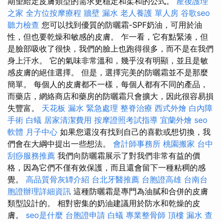
期望給定皮膚類型的需求更穩定和柔和的公式。
產後護理
之家
全方位按摩療程
牆壁 漏水
老人養護 單人房
谷歌seo
聽力檢查
您可以找到優質的防曬霜-SPF奶油，可用於油
性，但也要乾燥和敏感的皮膚。 乍一看，它有點緊湊，但
是臉部吸收了很快，我們的臉上也跑得很多，而不是在我們
身上汗水。 它的氣味非常溫和，幾乎沒有明顯，並且是敏
感皮膚的絕佳選擇。 但是，選擇完美的防曬霜並不是那麼
簡單。 每個人的皮膚都不一樣，每個人都有不同的產品，
而藥店，網絡商店和藥房的防曬霜只會擴大，因此很容易損
失豐富。
天花板 漏水 緊急處理
整脊治療
西式外燴
白內障
手術
白蟻
居家清潔費用
按摩證照考試指導
宜蘭外燴
seo
軟體
月子中心
如果您還沒有找到自己的喜歡或想切換，我
們會在大綱中提出一些想法。
會計師事務所
桃園搬家
台中
刮痧服務推薦
我們向防曬霜展示了對我們非常有益的價
格，因為它們不僅有效保護，而且還會留下一種粘稠的感
覺。
高品質骨灰罈介紹
台北牙醫推薦
台胞證高雄
台南台
胞證辦理詳細資訊
這種防曬霜是專門為油膩和合併的皮膚
類型設計的。 相對密集的奶油建議用於防水和乾燥的皮
膚。
seo是什麼
台胞證申請
白蟻
專業整骨師
頂樓 漏水
查