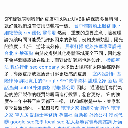
SPF編號表明我們的皮膚可以防止UVB射線保護多長時間，
就好像我們沒有使用防曬霜一樣。
台中體態矯正服務
眼下
細紋醫美
seo優化
靈骨塔
然而，重要的是要注意，這種理
論持續時間可能受到許多因素的影響，例如皮膚類型，陽光
的強度，出汗，游泳或分佈。
居家打掃
經絡按摩專業課程
台北
外燴茶點
由於皮膚與其他身體區域完全不同，因此您
不會將潤膚露放在臉上，而對於防曬霜也是如此。
撥筋療
法
數位行銷
seo company
大多數太陽霜和太陽油都厚得
多，導致皮疹或痤瘡會引起更敏感的皮膚。
室內設計師
基
隆律師
詳細實用的Google SEO教學資料
護理之家 新店
電
話查詢
buffet外燴價格
助聽器公司
因此，通過使用專門為
您的臉部製作的輕質防曬霜進行投票，您會更好。 它的強
度在一年中甚至白天都不一樣。 UVB輻射是中午 - 春季和
夏季最激烈的。 - 私廚服務
護理之家
律師公會
牌位
護理
之家 單人房
記帳士事務所
葬儀社
自助餐
外燴公司
護照代
辦
google seo教學
local seo
私人墓地買賣專業諮詢
牙齒