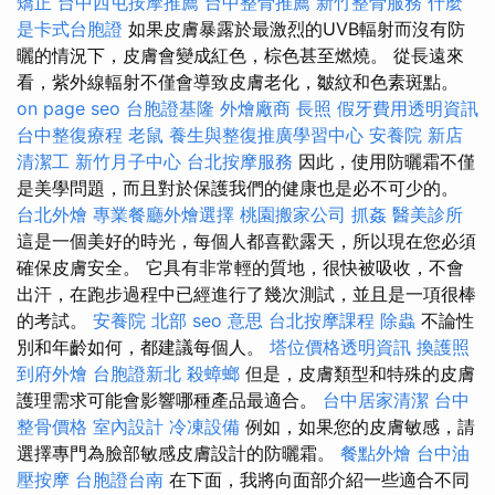
矯正
台中西屯按摩推薦
台中整骨推薦
新竹整骨服務
什麼
是卡式台胞證
如果皮膚暴露於最激烈的UVB輻射而沒有防
曬的情況下，皮膚會變成紅色，棕色甚至燃燒。 從長遠來
看，紫外線輻射不僅會導致皮膚老化，皺紋和色素斑點。
on page seo
台胞證基隆
外燴廠商
長照
假牙費用透明資訊
台中整復療程
老鼠
養生與整復推廣學習中心
安養院 新店
清潔工
新竹月子中心
台北按摩服務
因此，使用防曬霜不僅
是美學問題，而且對於保護我們的健康也是必不可少的。
台北外燴
專業餐廳外燴選擇
桃園搬家公司
抓姦
醫美診所
這是一個美好的時光，每個人都喜歡露天，所以現在您必須
確保皮膚安全。 它具有非常輕的質地，很快被吸收，不會
出汗，在跑步過程中已經進行了幾次測試，並且是一項很棒
的考試。
安養院 北部
seo 意思
台北按摩課程
除蟲
不論性
別和年齡如何，都建議每個人。
塔位價格透明資訊
換護照
到府外燴
台胞證新北
殺蟑螂
但是，皮膚類型和特殊的皮膚
護理需求可能會影響哪種產品最適合。
台中居家清潔
台中
整骨價格
室內設計
冷凍設備
例如，如果您的皮膚敏感，請
選擇專門為臉部敏感皮膚設計的防曬霜。
餐點外燴
台中油
壓按摩
台胞證台南
在下面，我將向面部介紹一些適合不同