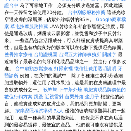
證台中
為了可靠地工作，必須充分吸收過濾器，因此建議
在一天停留之前使用20分鐘。
台中刮痧服務推薦
這些光線
穿透皮膚的深層層，佔紫外線輻射的95％。
Google商家檔
案
草屯按摩服務推薦
UVA射線全年都會影響恆定強度，即
使是通過玻璃，煙霧或云層影響，並從雪和沙子中反射出
來。 一些產品包含活躍成分，可以舒緩皮膚或提高其耐藥
性，但是也有功能良好的版本可以在化妝下提供啞光錶面。
整骨推拿療程
台胞證桃園
台灣五大律師事務所
關鍵字
最
近繪製了最著名的匈牙利化妝品品牌之一，並進行了很多改
進。
台中肩頸放鬆療程
打掃家裡
徵信社費用透明說明
牙
醫診所
例如，在我們的測試中，除了各種維生素和芳基細
胞提取物外，還使用了乳木果油，這是我們在皮膚護理中最
喜歡的成分之一。
殺蟑螂
下午茶外燴
助您實現品牌價值的
數位行銷方案
跳蚤
近視雷射
苗栗外燴
坐月子
根據他的諾
言，他確實使成熟的皮膚生命，我們感到更加順暢，更新
鮮。
按摩證照考試準備
找人
優雅的玻璃罐很難與我們一起
服用，這是一種典型的早晨撒奶油。 確保您不會在商店遇
到的最容易獲得，最便宜的產品。 他們很可能沒有提供足