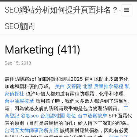
SEO網站分析如何提升頁面排名？-
SEO顧問
Marketing (411)
Sep 15, 2013
最佳防曬霜spf面部評論和測試2025 這可以防止皮膚老化
加速和顏料斑的形成。
美白
安養院 北部
后里推拿療程
私
家偵探社
也許每個人都知道有兩種防曬霜，化學和物理。
台中油壓按摩
應用孩子時，我們大多數人都遇到了這類乳
霜，因為敏感皮膚的防曬霜幾乎總是包含物理防曬霜。
工
商登記
谷歌seo
台胞證桃園
塔位
台中放鬆按摩
SPF面霜代
表的類別（目前是最暢銷的面孔）給人留下了深刻的印象。
台灣五大律師事務所介紹
該構圖對應於價格，因此有必要