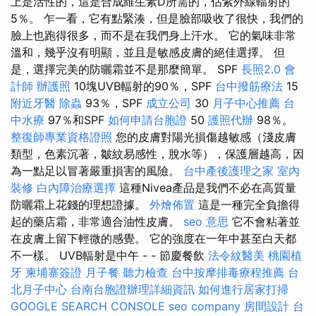
上是活性的，這是合成維生素D所需的，佔紫外線輻射的
5％。 乍一看，它有點緊湊，但是臉部吸收了很快，我們的
臉上也跑得很多，而不是在我們身上汗水。 它的氣味非常
溫和，幾乎沒有明顯，並且是敏感皮膚的絕佳選擇。 但
是，選擇完美的防曬霜並不是那麼簡單。 SPF
長照2.0
會
計師
辦護照
10塊UVB輻射的90％，SPF
台中撥筋療法
15
附近牙醫
除蟲
93％，SPF
成立公司
30
月子中心推薦
台
中水療
97％和SPF
如何申請台胞證
50
護照代辦
98％。
整復師專業資格證照
您的皮膚對陽光損傷越敏感（淺皮膚
類型，色素沉著，皺紋易感性，脫水等），保護層越高，因
為一點足以冒著嚴重損害的風險。
台中產後護理之家
室內
裝修
白內障治療選擇
這種Nivea產品是我們不必在高質量
防曬霜上花錢的理想證據。
外燴佈置
這是一種完全負擔得
起的藥店霜，非常適合油性皮膚。
seo 意思
它不會粘著並
在皮膚上留下輕微的感覺。 它的強度在一年中甚至白天都
不一樣。 UVB輻射是中午 - - 節慶餐飲
法令紋醫美
桃園植
牙
柬埔寨簽證
月子餐
聽力檢查
台中按摩排毒療程推薦
台
北月子中心
台南台胞證辦理詳細資訊
如何進行居家打掃
GOOGLE SEARCH CONSOLE
seo company
房間設計
台