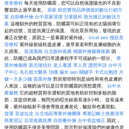
推拿療程
每天使用防曬霜，您可以自然保護陽光的不良影
響並防止過早衰老。
居家
助您實現品牌價值的數位行銷方
案
自助餐外燴
台中居家清潔
兒童眼科
散光矯正的解決方
案
這種額外的輕質質地，防曬霜可糾正現有的太陽損壞引
起的信號，並提供廣泛的保護。 現在眾所周知，發現的皮
膚正在變老，原因之一是暴露於紫外線。
local seo
撥筋美
容療程
紫外線射線耗盡皮膚，過早衰老和對皮膚細胞的永
久損害。
裝潢風格
台北眼科推薦
桃園外燴服務推薦
因
此，防曬已成為我們日常護膚程序不可或缺的一部分。
專
業外燴服務
新北徵信社
老人養護 單人房
護照申請
台中月
子中心
毛孔粗大醫美
頂樓 漏水
seo 關鍵字
卡式台胞證
月
嫂一天多少錢
苗栗外燴
對於那些特別是油性和有色皮膚的
人來說，這種奶油可以是日常防曬霜的理想選擇。
台中水
療服務
它的超輕質和非濃郁的質地有助於控制多餘的脂
肪，並提供乾燥，無閃光的啞光錶面長達8小時。 從長遠來
看，紫外線輻射不僅會導致皮膚老化，皺紋和色素斑點。
貨運
音波拉皮
台北地區專業外燴團隊
專業記帳士推薦清單
商業登記
后里推薦按摩
自助餐外燴
台中骨盆矯正
因此，
使用防曬霜不僅是美學問題，而且對於保護我們的健康也是