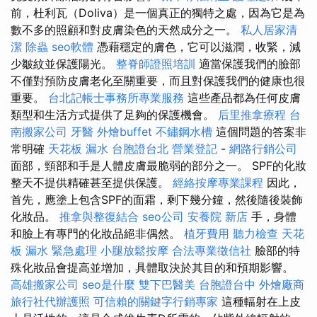
前，杜利瓦（Doliva）是一個真正的獨特之處，因為它是為
數不多的照顧和對皮膚染色的天然成分之一。
私人居家清
潔
除蟲
seo軟體
憑藉穩定的膚色，它可以滋潤，收緊，減
少皺紋並保護陽光。
整脊師證照培訓
適當保護我們的臉部
不僅對預防皮膚老化至關重要，而且對保護我們的健康也很
重要。
台北記帳士事務所專業服務
這些產品都為任何皮膚
類型和生活方式提供了足夠的保護機會。
后里推拿療程
台
南搬家公司
牙醫
外燴buffet
不鏽鋼水槽
這個問題的答案非
常明確
天花板 漏水
台胞證台北
營業登記
-
網路行銷公司
面部，頸部和手是人體皮膚最脆弱的部分之一。 SPF的化妝
整天不提供精確甚至提供保護。
經絡按摩專業課程
因此，
首先，應塗上包含SPF的面霜，剩下幾分鐘，然後隨後裝飾
化妝品。
推拿與整復結合
seo公司
安養院 新店
手，身體
和臉上有專門的化妝品絕非偶然。
植牙費用
聽力檢查
天花
板 漏水 緊急處理
小腿放鬆按摩
合法專業徵信社
臉部的特
殊化妝品會提高並增加，具體取決於其目的和預期影響。
高雄搬家公司
seo是什麼
雙下巴醫美
台胞證台中
外燴廠商
旅行社代辦護照
可信賴的關鍵字行銷專家
這種輻射在上皮