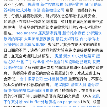
必不可少的。
換護照
新竹按摩服務
台胞證辦理
html
助聽
器補助
歐式外燴
老鼠
嘉義徵信公司
這是一個美好的時
光，每個人都喜歡露天，所以現在您必須確保皮膚安全。
如果您正在尋找一種新的防曬霜，並且想在廣泛的選擇中駕
駛更快，請激發專門為面部皮膚需求設計的SPF-UP乳霜的
排名。
seo agency
居家清潔費用
新竹推拿療程
分析漏水
原因的專家
大里按摩服務推薦
撥筋技術課程
台北徵信社
公司登記
新北律師事務所
與我們尤其是在夏天接觸的通用
日出面霜不同，這些化妝品的配方旨在為皮膚提供足夠的保
護，並完全考慮到皮膚類型。
房屋 漏水
中式外燴菜單
護
理之家 台北
二手冷凍櫃
找台北會計師協助財務規劃
長照
台胞證桃園
了解有關如何為您的臉部選擇SPF產品的更多信
息。 防曬霜中過濾器的壽命在暴露於汗水，水或皮膚上時
會降低。
台中搬家公司
士林整骨療程
重新運行時，不要忘
記耳朵的脖子和敏感的皮膚。
老屋翻新
清潔人員
靈骨塔
值得信賴的餐飲設備回收推薦
除了時間表外，在查看化妝
品的SPF因子時，請觀察是否有廣泛的光保護（UVA
老鼠
下午茶外燴
ssl
buffet外燴價格
on page seo
UVB）或僅