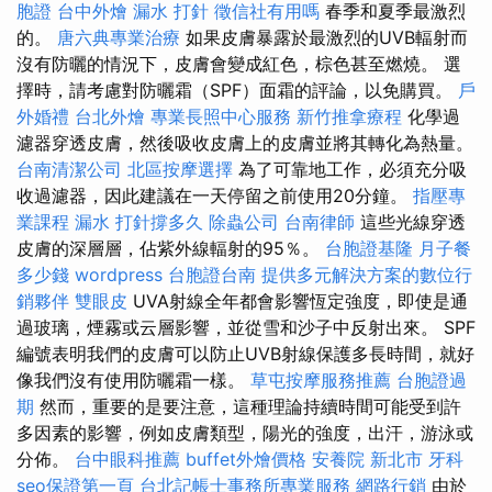
胞證
台中外燴
漏水 打針
徵信社有用嗎
春季和夏季最激烈
的。
唐六典專業治療
如果皮膚暴露於最激烈的UVB輻射而
沒有防曬的情況下，皮膚會變成紅色，棕色甚至燃燒。 選
擇時，請考慮對防曬霜（SPF）面霜的評論，以免購買。
戶
外婚禮
台北外燴
專業長照中心服務
新竹推拿療程
化學過
濾器穿透皮膚，然後吸收皮膚上的皮膚並將其轉化為熱量。
台南清潔公司
北區按摩選擇
為了可靠地工作，必須充分吸
收過濾器，因此建議在一天停留之前使用20分鐘。
指壓專
業課程
漏水 打針撐多久
除蟲公司
台南律師
這些光線穿透
皮膚的深層層，佔紫外線輻射的95％。
台胞證基隆
月子餐
多少錢
wordpress
台胞證台南
提供多元解決方案的數位行
銷夥伴
雙眼皮
UVA射線全年都會影響恆定強度，即使是通
過玻璃，煙霧或云層影響，並從雪和沙子中反射出來。 SPF
編號表明我們的皮膚可以防止UVB射線保護多長時間，就好
像我們沒有使用防曬霜一樣。
草屯按摩服務推薦
台胞證過
期
然而，重要的是要注意，這種理論持續時間可能受到許
多因素的影響，例如皮膚類型，陽光的強度，出汗，游泳或
分佈。
台中眼科推薦
buffet外燴價格
安養院 新北市
牙科
seo保證第一頁
台北記帳士事務所專業服務
網路行銷
由於