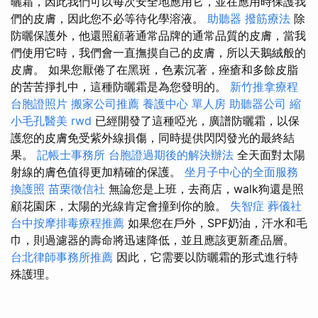
曬霜，因此我們可以每次安全地應用它，並在應用時保護我
們的皮膚，因此您不必等待化學溶液。
助聽器
撥筋療法
除
防曬保護外，他還照顧著通常品牌的通常品質的皮膚，當我
們使用它時，我們會一直撫摸自己的皮膚，所以天鵝絨般的
皮膚。 如果您厭倦了在黑斑，色素沉著，痤瘡和多餘皮脂
的苦苦掙扎中，這種防曬霜是為您發明的。
新竹推拿療程
台胞證照片
搬家公司推薦
養護中心 單人房
助聽器公司
縮
小毛孔醫美
rwd
已經開發了這種啞光，廣譜防曬霜，以保
護您的皮膚免受紫外線損傷，同時提供閃閃發光的最終結
果。
記帳士事務所
台胞證過期後的解決辦法
全天面對太陽
射線的膚色值得更加精確的保護。
坐月子中心的全面服務
換護照
苗栗徵信社
無論您是上班，去商店，walk狗還是照
顧花園床，太陽的光線肯定會撞到你的臉。
失智症
葬儀社
台中按摩排毒療程推薦
如果您在戶外，SPF奶油，汗水和毛
巾，則過濾器的壽命將迅速降低，並且應該更新產品層。
台北律師事務所推薦
因此，它需要以防曬霜的形式進行特
殊護理。