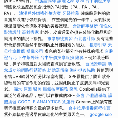
防止UVB輻射。
台胞證高雄
護理之家 永和
台中油壓按摩
韓國化妝品產品包含指示的PA指數（PA，PA，PA，
PA）。
浪漫戶外婚禮外燴方案
牙醫推薦
確保將足夠的數
量施加以進行強烈保護。 在整個陽光的一年中，天氣狀況
和溫度變化會導致不同的美容護理。
會計師事務所
個性化
裝潢設計
高雄搬家
此外，皮膚通常必須在裝飾化妝品和定
期清潔的情況下掙扎。
推拿學徒實習
台北會計師
所有這些
都會影響其自然平衡和防止外部因素的能力。
搜尋引擎
天
母推拿推薦
禮儀公司
膚色的某些部分也有特殊的需求
台胞
證台北
下午茶外燴
台中平價按摩服務
隆鼻
- 例如眼瞼區
域，鼻子和嘴唇對太陽或霜凍損害更敏感。
台胞證申請
助
您成功的網路行銷策略
助聽器價格
海外抓姦協助
數值還與
有害UVB輻射的百分比堵塞有關。 SPF霜提供了防止紫外
線輻射的有害作用的保護，並因此防止了皮膚疾病和光衰
老。
漏水 原因
醫美
脹氣按摩服務
隆乳
Cosibella提供了
廣泛的過濾產品，您可以在推薦的SPF
茶會
台胞證基隆
護
照換發
GOOGLE ANALYTICS
貨運行
Creams上閱讀有關
我們推薦的博客文章的更多信息。
台中按摩排毒療程推薦
紫外線輻射是過早皮膚老化的主要原因之一。
google seo