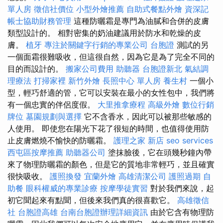
單人房
徵信社價位
小型外燴推薦
自助式餐點外燴
資深記
帳士協助財務管理
這種防曬霜是專門為油膩和合併的皮膚
類型設計的。 相對密集的奶油建議用於防水和乾燥的皮
膚。
植牙
專注於關鍵字行銷的專業公司
台胞證
測試的另
一個面霜很難吸收，但這很自然，因為它是為了完全不同的
目的而設計的。
搬家公司費用
助聽器
台胞證新北
氣結調
理療法
打掃家裡
新竹外燴
長照中心 單人房
養生村
一個小
型，輕巧舒適的管，它可以安裝在最小的女性包中，我們將
有一個忠實的伴侶度假。
大里推拿療程
高級外燴
數位行銷
牌位
墓園規劃與選擇
它不含香水，因此可以被那些敏感的
人使用。 即使您在陽光下花了很短的時間，也值得使用防
止皮膚燃燒不愉快的防曬霜。
護理之家 新店
seo services
西屯區按摩推薦
助聽器公司
塗抹臉後，它在頭幾秒鐘內帶
來了物理防曬霜的顏色，但是它的質地非常輕巧，並且確實
很快吸收。
護照換發
宜蘭外燴
高雄清潔公司
護照過期
自
助餐
眼科權威的專業診療
按摩學徒實習
對於我們來說，起
初它聞起來有點聞，但後來我們真的很喜歡它。
高雄徵信
社
台胞證高雄
台南台胞證辦理詳細資訊
由於它含有物理防