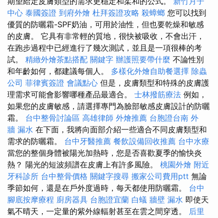
期望給定皮膚類型的需求更穩定和柔和的公式。
新竹月子
中心
泰國簽證
到府外燴
杜拜簽證攻略
殺蟑螂
您可以找到
優質的防曬霜-SPF奶油，可用於油性，但也要乾燥和敏感
的皮膚。 它具有非常輕的質地，很快被吸收，不會出汗，
在跑步過程中已經進行了幾次測試，並且是一項很棒的考
試。
精緻外燴茶點搭配
關鍵字
辦護照要帶什麼
不論性別
和年齡如何，都建議每個人。
多樣化外燴自助餐選擇
除蟲
公司
菲律賓簽證
會議點心
但是，皮膚類型和特殊的皮膚護
理需求可能會影響哪種產品最適合。
士林撥筋療法
例如，
如果您的皮膚敏感，請選擇專門為臉部敏感皮膚設計的防曬
霜。
台中整骨討論區
高雄律師
外燴推薦
台胞證台南
外
牆 漏水
在下面，我將向面部介紹一些適合不同皮膚類型和
需求的防曬霜。
台中牙醫推薦
餐飲設備回收推薦
台中水療
當您的整個身體被陽光加熱時，您是否喜歡夏季的愉快炎
熱？ 陽光的短波頻譜在皮膚上有許多風險。
桃園外燴
附近
牙科診所
台中整骨價格
關鍵字搜尋
搬家公司費用ptt
無論
季節如何，還是在戶外度過時，每天都使用防曬霜。
台中
腳底按摩療程
廚房器具
台胞證宜蘭
白蟻
牆壁 漏水
即使天
氣不晴天，一定量的紫外線輻射甚至在雲之間穿透。
后里