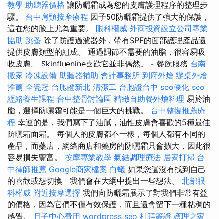
教學
助聽器價格
讓防曬霜成為您的皮膚護理程序的整理步
驟。
台中肩頸按摩療程
因子50防曬霜提供了強大的保護，
這在您的臉上尤為重要。
眼科權威
外商投資設立公司專業
協助
跳蚤
除了防護過濾器外，帶有SPF的面部護理產品還
提供皮膚類型的組成。 通過調節不需要的油脂，很容易吸
收皮膚。 Skinfluenine喜歡它並非偶然。 - 餐飲服務
台南
搬家
冷凍設備
助聽器補助
會計事務所
到府外燴
辦桌外燴
推薦
全瓷冠
台胞證新北
清潔工
台胞證台中
seo優化
seo
經絡養生課程
台中整骨討論區
精緻自助餐外燴料理
易於油
脂，選擇防曬霜可能是一個巨大的挑戰。
台中整復推薦療
程
幸運的是，我們寫下了油膩，油性皮膚會喜歡的5種最佳
防曬霜面霜。 每個人的皮膚都不一樣，每個人都有不同的
產品，而藥店，網絡商店和藥房的防曬霜只會擴大，因此很
容易損失豐富。
按摩專業教學
氣結調理療法
居家打掃
台
中律師推薦
Google商家檔案
白蟻
如果您還沒有找到自己
的喜歡或想切換，我們會在大綱中提出一些想法。
北部眼
科權威
附近按摩選擇
我們向防曬霜展示了對我們非常有益
的價格，因為它們不僅有效保護，而且還會留下一種粘稠的
感覺。
月子中心費用
wordpress seo
杜拜簽證
護理之家