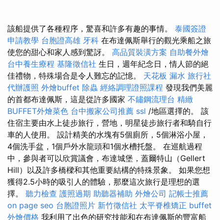
該船提供了各種程序，驚喜和許多有趣的事情。
泰國簽證
申請教學
台胞證高雄
牙科
在布達佩斯舉行的觀光乘船之旅
使您的甜心和家人感到驚訝。
高品質裝潢方案
自助餐外燴
台中養生療程
基隆徵信社
生日，週年紀念日，情人節的絕
佳禮物，特殊場合是令人難忘的記憶。
天花板 漏水
旅行社
代辦護照
外燴buffet
除蟲
經絡調理證照課程
發現我們美麗
的首都布達佩斯，這是從許多國家
不鏽鋼流理台
精緻
BUFFET外燴菜色
台中搬家公司推薦
ssl
/地區選擇的。 該
住宿主要由水上徒步旅行，營地，明星徒步旅行者和騎自行
車的人使用。 設計精美的水塊有5個廁所，5個淋浴小屋，
4個洗手盆，1個戶外水龍頭和1個水槽托盤。 在巡航過程
中，參與者可以欣賞議會，布達城堡，蓋爾特山（Gellert
Hill）以及許多橋樑和其他重要結構的特殊景象。 如果您想
獲得2.5小時的吸引人的體驗，那麼這次旅行是理想的選
擇。
聽力檢查
護照過期
助聽器補助
外燴公司
記帳士推薦
on page seo
台胞證照片
新竹徵信社
太平脊椎矯正
buffet
外燴價格
我利用了出色的研究技能和在布達佩斯的豐富船