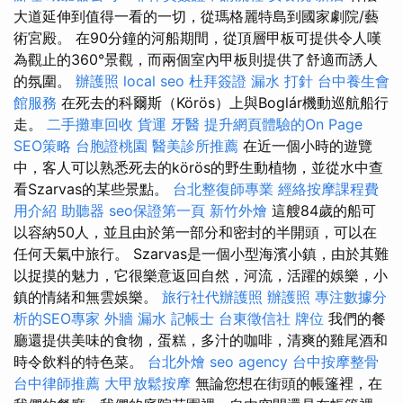
大道延伸到值得一看的一切，從瑪格麗特島到國家劇院/藝
術宮殿。 在90分鐘的河船期間，從頂層甲板可提供令人嘆
為觀止的360°景觀，而兩個室內甲板則提供了舒適而誘人
的氛圍。
辦護照
local seo
杜拜簽證
漏水 打針
台中養生會
館服務
在死去的科爾斯（Körös）上與Boglár機動巡航船行
走。
二手攤車回收
貨運
牙醫
提升網頁體驗的On Page
SEO策略
台胞證桃園
醫美診所推薦
在近一個小時的遊覽
中，客人可以熟悉死去的körös的野生動植物，並從水中查
看Szarvas的某些景點。
台北整復師專業
經絡按摩課程費
用介紹
助聽器
seo保證第一頁
新竹外燴
這艘84歲的船可
以容納50人，並且由於第一部分和密封的半開頭，可以在
任何天氣中旅行。 Szarvas是一個小型海濱小鎮，由於其難
以捉摸的魅力，它很樂意返回自然，河流，活躍的娛樂，小
鎮的情緒和無雲娛樂。
旅行社代辦護照
辦護照
專注數據分
析的SEO專家
外牆 漏水
記帳士
台東徵信社
牌位
我們的餐
廳還提供美味的食物，蛋糕，多汁的咖啡，清爽的雞尾酒和
時令飲料的特色菜。
台北外燴
seo agency
台中按摩整骨
台中律師推薦
大甲放鬆按摩
無論您想在街頭的帳篷裡，在