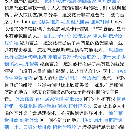
令人難忘的體驗。
按摩師執照培訓
泰國簽證
seo 關鍵字
如果您正在尋找一個引人入勝的兩個小時體驗，則可以與配
偶，家人或朋友/同事分享，這次旅行非常適合您。 總而言
之，Portum
台北整骨推薦
毛孔粗大醫美
居家打掃
Lines
以優異的價格提供了出色的河流步行體驗，非常適合那些尋
求有趣氛圍的人。
台北月子中心
護理之家 單人房
按摩療
程介紹
總而言之，這次旅行提供了高質量的觀光體驗，並
具有歷史氛圍，您在布達佩斯無法獲得其他地方。
助聽器
旅行社護照代辦服務
柬埔寨簽證
卡式台胞證
月嫂一天多少
錢
縮小毛孔醫美
總而言之，這次旅行提供了高質量的觀光
體驗，而沒有大量的負面影響，因此首先在此列表中。
rwd
學習整骨技巧
✔️偉大的船
數位行銷
-
外燴廠商
現代，寬敞
且良好的維護，並從兩個甲板上欣賞美景。 如果不是那個
僻靜的地方，我衷心建議您為Portum進行類似的便宜巡
遊。
外燴佈置
台中居家清潔
谷歌seo
❌室外座椅有限
網路
行銷
-
多樣化助聽器種類
漏水 打針撐多久
最高板上令人垂
涎的室外桌子會迅速要求，並按照到達順序可用。
新竹整
骨推薦
到府外燴
❌一個不舒服的地方
頂樓 漏水
台胞證過
期
-
用戶口碑外燴推薦
附近牙科診所
瑪格麗特島旁邊的聚