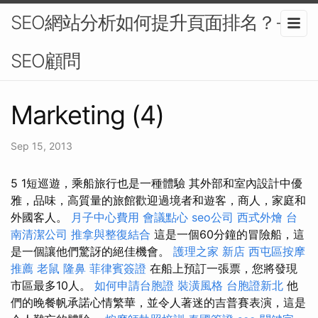
SEO網站分析如何提升頁面排名？-
SEO顧問
Marketing (4)
Sep 15, 2013
5 1短巡遊，乘船旅行也是一種體驗 其外部和室內設計中優
雅，品味，高質量的旅館歡迎過境者和遊客，商人，家庭和
外國客人。
月子中心費用
會議點心
seo公司
西式外燴
台
南清潔公司
推拿與整復結合
這是一個60分鐘的冒險船，這
是一個讓他們驚訝的絕佳機會。
護理之家 新店
西屯區按摩
推薦
老鼠
隆鼻
菲律賓簽證
在船上預訂一張票，您將發現
市區最多10人。
如何申請台胞證
裝潢風格
台胞證新北
他
們的晚餐帆承諾心情繁華，並令人著迷的吉普賽表演，這是