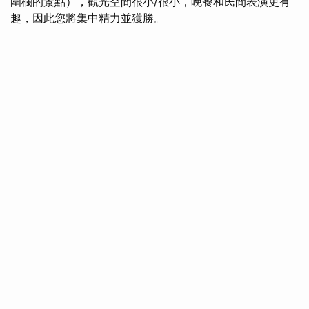
圍欄的景點），觀光空間很小/很小，晚餐和民間表演更有
趣，因此您將集中精力並獲勝。