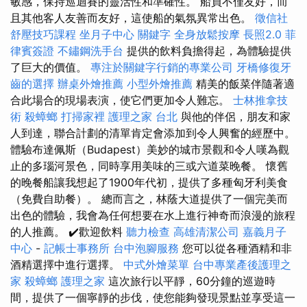
敏感，保持巡迴賽的靈活性和準確性。 船員不僅友好，而
且其他客人友善而友好，這使船的氣氛異常出色。
徵信社
舒壓技巧課程
坐月子中心
關鍵字
全身放鬆按摩
長照2.0
菲
律賓簽證
不鏽鋼洗手台
提供的飲料負擔得起，為體驗提供
了巨大的價值。
專注於關鍵字行銷的專業公司
牙橋修復牙
齒的選擇
辦桌外燴推薦
小型外燴推薦
精美的飯菜伴隨著適
合此場合的現場表演，使它們更加令人難忘。
士林推拿技
術
殺蟑螂
打掃家裡
護理之家 台北
與他的伴侶，朋友和家
人到達，聯合計劃的清單肯定會添加到令人興奮的經歷中。
體驗布達佩斯（Budapest）美妙的城市景觀和令人嘆為觀
止的多瑙河景色，同時享用美味的三或六道菜晚餐。 懷舊
的晚餐船讓我想起了1900年代初，提供了多種匈牙利美食
（免費自助餐）。 總而言之，林蔭大道提供了一個完美而
出色的體驗，我會為任何想要在水上進行神奇而浪漫的旅程
的人推薦。 ✔️歡迎飲料
聽力檢查
高雄清潔公司
嘉義月子
中心
-
記帳士事務所
台中泡腳服務
您可以從各種酒精和非
酒精選擇中進行選擇。
中式外燴菜單
台中專業產後護理之
家
殺蟑螂
護理之家
這次旅行以平靜，60分鐘的巡遊時
間，提供了一個寧靜的步伐，使您能夠發現景點並享受這一