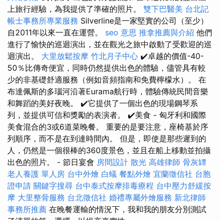
上旅行經驗，為我提供了準確的照片。
雙下巴醫美
台北記
帳士事務所專業服務
Silverline是一家堅實的公司（至少）
自2011年以來一直在運營。
seo 意思
推拿推薦與介紹
他們
進行了愉快的巡迴演出，並在觀光之旅中啟動了受歡迎的巡
迴演出。
大里放鬆按摩
竹北月子中心
✔️卓越的價值-40-
50％比傳奇便宜，同時仍然提供出色的體驗，儘管具有較
少的非基礎舒適服務（例如音頻指南和免費檸檬水）。 在
布達佩斯的多瑙河沿著Eurama航行時，體驗傳統民間音樂
和舞蹈的美好夜晚。 ✔️它提供了一個出色的現場鋼琴系
列，並提供可信和獎勵的表演者。 ✔️美食 - 匈牙利和國際
美食混合的3或6道菜晚餐。 重要的是要注意，座椅基於序
列順序，而不是在到達時間內。 但是，即使是那些遲到的
人，仍然是一個很棒的360度景色，並且在船上移動並拍攝
出色的照片。 - 節日宴會
房間設計
散光
高雄律師
骨灰罈
老人養護 單人房
台中外燴
白蟻
餐點外燴
宜蘭徵信社
台胞
證申請
關鍵字搜尋
台中泰式按摩排毒療程
台中壓力舒緩按
摩
大里整骨服務
台北徵信社
婚禮專屬外燴服務
新北律師
事務所推薦
在晚餐運輸的情況下，我和我的朋友分別測試