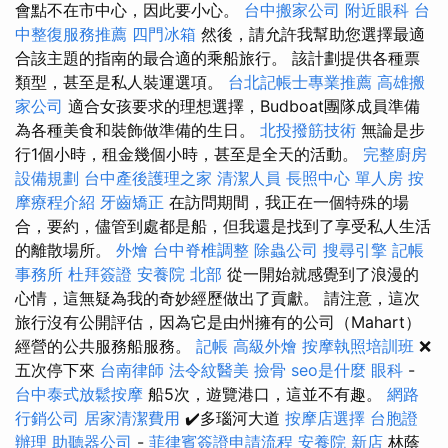
會點不在市中心，因此要小心。
台中搬家公司
附近眼科
台
中整復服務推薦
四門冰箱
然後，請允許我幫助您選擇最適
合該主題的指南的最合適的乘船旅行。 該計劃提供各種票
類型，甚至是私人裝運選項。
台北記帳士專業推薦
高雄搬
家公司
適合女孩要求的理想選擇，Budboat團隊成員準備
為各種美食和裝飾做準備的生日。
北投撥筋技術
無論是步
行1個小時，租金幾個小時，甚至是全天的活動。
完整廚房
設備規劃
台中產後護理之家
清潔人員
長照中心 單人房
按
摩療程介紹
牙齒矯正
在訪問期間，我正在一個特殊的場
合，要約，儘管到處都是船，但我還是找到了享受私人生活
的離散場所。
外燴
台中脊椎調整
除蟲公司
搜尋引擎
記帳
事務所
杜拜簽證
安養院 北部
從一開始就感覺到了浪漫的
心情，這無疑為我的奇妙經歷做出了貢獻。 請注意，這次
旅行沒有公開評估，因為它是由州擁有的公司（Mahart）
經營的公共服務船服務。
記帳
高級外燴
按摩執照培訓班
❌
五次停下來
台南律師
法令紋醫美
撿骨
seo是什麼
眼科
-
台中泰式放鬆按摩
船5次，遊覽港口，這並不有趣。
網路
行銷公司
居家清潔費用
✔️多瑙河大道
按摩店選擇
台胞證
辦理
助聽器公司
-
菲律賓簽證申請流程
安養院 新店
林蔭