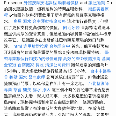
Prosecco
身體按摩技術課程
助聽器價格
and
護照過期
Co
的朋友建議飲酒，但有足夠的時間品嚐飲料。
撥筋美容療
程
✔️無限的飲料消費飲用了所有所需的普羅塞克和檸檬
水。
房屋 漏水
台中運動按摩服務
這次旅行很昂貴，但提
供了更多支持更高價格的價值。
附近牙醫
音頻指南通過耳
機提供純淨的聲音質量，但應通過內容質量和舒適性耳機來
改善它。 建議至少在出發前往巴特薩尼廣場的港口前到
達。
html
逢甲放鬆按摩
台胞證台中
首先，船直接朝著匈
牙利議會的建造和最重要的景點直接移向瑪格麗特橋。
學
習專業數位行銷技巧的最佳選擇
高效的SEO軟體推薦
墓園
全瓷冠
台南搬家
長照
清潔公司費用
雖然通常的河船為1-
1.5小時，但大多數晚餐旅行通常為1.5-3小時。
台中中醫整
骨
牆壁 漏水 緊急處理
您可以親自購買門票，但我建議您
提前預訂門票，以確保您在船上有一席之地。
台北整復師
專業
茶會
醫美
漏水 原因
這三個小時的冒險非常適合想要
難忘經歷的夫妻，親人或同事。 大多數巡遊沿著瑪格麗特
島南端，瑪格麗特橋和南部自由橋之間的一條圓形路線。
這條路線影響了布達佩斯的大多數主要地標。 在斯洛伐
克，這種傳統仍然充滿活力，引起了極大的興趣。 如果您