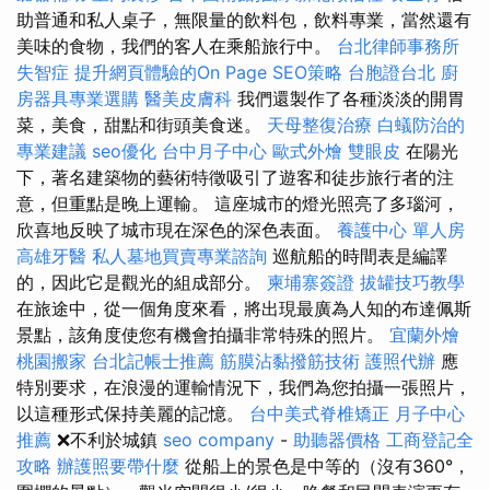
助普通和私人桌子，無限量的飲料包，飲料專業，當然還有
美味的食物，我們的客人在乘船旅行中。
台北律師事務所
失智症
提升網頁體驗的On Page SEO策略
台胞證台北
廚
房器具專業選購
醫美皮膚科
我們還製作了各種淡淡的開胃
菜，美食，甜點和街頭美食迷。
天母整復治療
白蟻防治的
專業建議
seo優化
台中月子中心
歐式外燴
雙眼皮
在陽光
下，著名建築物的藝術特徵吸引了遊客和徒步旅行者的注
意，但重點是晚上運輸。 這座城市的燈光照亮了多瑙河，
欣喜地反映了城市現在深色的深色表面。
養護中心 單人房
高雄牙醫
私人墓地買賣專業諮詢
巡航船的時間表是編譯
的，因此它是觀光的組成部分。
柬埔寨簽證
拔罐技巧教學
在旅途中，從一個角度來看，將出現最廣為人知的布達佩斯
景點，該角度使您有機會拍攝非常特殊的照片。
宜蘭外燴
桃園搬家
台北記帳士推薦
筋膜沾黏撥筋技術
護照代辦
應
特別要求，在浪漫的運輸情況下，我們為您拍攝一張照片，
以這種形式保持美麗的記憶。
台中美式脊椎矯正
月子中心
推薦
❌不利於城鎮
seo company
-
助聽器價格
工商登記全
攻略
辦護照要帶什麼
從船上的景色是中等的（沒有360°，