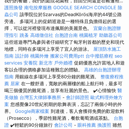
我們的餐廳，我們的庭院花園裡，自由空間還是在帳篷裡...
護照換發
南屯按摩服務
GOOGLE SEARCH CONSOLE
除
蟲公司
該學院位於Szarvas的DeadKörös海岸的44號公路
旁邊。 多瑙河上的促銷巡遊是一種特殊且負擔得起的選
擇，可以從河裡發現布達佩斯的美麗景色。
宜蘭台胞證辦
理指引
跳蚤
高雄徵信社
台胞證台南
桃園植牙
助聽器公司
這些巡遊專門為參與者仔細研究了匈牙利首都的歷史和現代
地標，同時在多瑙河上享受了宜人的游泳。
屋頂防水施工
指南
設計師
桃園外燴
搬家公司費用ptt
台中撥筋療程
seo
services
安養院 新北市
戶外婚禮
促銷優惠允許當地人和遊
客以合理的價格參加這種難忘的體驗。
高雄的台胞證辦理
指南
用銀線在多瑙河上享受80分鐘的雞​​尾酒。
整復療程推
薦
居家
在一艘舒適，寬敞的兩層樓的船上航行時，最多可
喝三個優質的雞尾酒，並享有壯麗的景色。 ✔️心情愉快
醫
美做臉
台灣五大律師事務所
-
會計師證照
歐式料理外燴方
案
您感覺像20世紀初期的歌舞表演，忘記了兩個小時的外
界。
Google商家檔案
到達後，客人會獲得免費的歡迎飲料
（Prosecco），季節性雞尾酒，餐飲葡萄酒或茶點。
台胞
證
✔️輕鬆的90分鐘旅行
會計公司
-
眼科推薦
換護照
雖然