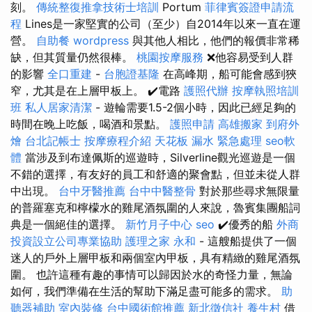
刻。
傳統整復推拿技術士培訓
Portum
菲律賓簽證申請流
程
Lines是一家堅實的公司（至少）自2014年以來一直在運
營。
自助餐
wordpress
與其他人相比，他們的報價非常稀
缺，但其質量仍然很棒。
桃園按摩服務
❌他容易受到人群
的影響
全口重建
-
台胞證基隆
在高峰期，船可能會感到狹
窄，尤其是在上層甲板上。 ✔️電路
護照代辦
按摩執照培訓
班
私人居家清潔
- 遊輪需要1.5-2個小時，因此已經足夠的
時間在晚上吃飯，喝酒和景點。
護照申請
高雄搬家
到府外
燴
台北記帳士
按摩療程介紹
天花板 漏水 緊急處理
seo軟
體
當涉及到布達佩斯的巡遊時，Silverline觀光巡遊是一個
不錯的選擇，有友好的員工和舒適的聚會點，但並未從人群
中出現。
台中牙醫推薦
台中中醫整骨
對於那些尋求無限量
的普羅塞克和檸檬水的雞尾酒氛圍的人來說，魯賓集團船詞
典是一個絕佳的選擇。
新竹月子中心
seo
✔️優秀的船
外商
投資設立公司專業協助
護理之家 永和
- 這艘船提供了一個
迷人的戶外上層甲板和兩個室內甲板，具有精緻的雞尾酒氛
圍。 也許這種有趣的事情可以歸因於水的奇怪力量，無論
如何，我們準備在生活的幫助下滿足盡可能多的需求。
助
聽器補助
室內裝修
台中國術館推薦
新北徵信社
養生村
借