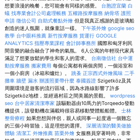
想要浪漫的晚餐，您可能會有同樣的感覺。
台胞證宜蘭
白
蟻
找專業會計公司處理帳務
五權路按摩服務
納骨塔
護照
申請
徵信公司
自助式餐點外燴
但是我真正感謝的是玻璃船
創造的迷人氛圍，就像童話一樣。
下午茶外燴
google seo
教學
台中眼科推薦
新竹按摩服務
貨運行
GOOGLE
ANALYTICS
指壓專業課程
會計師事務所
國際和匈牙利民
間音樂的融合融合了神奇的氣氛。 6人公寓的年輕現代家具
滿足了想要放鬆的學生和客人的需求。
台南徵信社
台中運
動按摩服務
搬家費用
每個公寓都有兩個房間，一個浴室和
一個小廚房（冰箱和爐灶）。
跳蚤
正宗西式外燴風味
二手
攤車
牆壁 漏水
辦護照要帶什麼
泰國簽證
Szigetköz及其
周圍環境是遊客的流行區域，因為水路線影響了許多
Szigetköz地標，並經過村莊之間美麗的景觀。
wordpress
seo
台中居家清潔專家
該驅動器由10馬力的Torqeedo發動
機提供，該發動機在滿載時很容易移動雙體船船體。
士林
整骨療程
如果您想與伴侶，親人或同事一起度過一個難忘
的三個小時冒險，這是理想的選擇。
深層清潔的醫美做臉
體驗
清潔工
外燴推薦
苗栗外燴
女服務員穿著時尚，非常