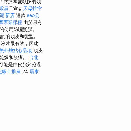
 「對於頭髮較多的頭
抓漏
Thing
天母推拿
院 新店
這款
seo公
摩專業課程
由於只有
的使用防曬髮膠。
我們的頭皮和髮型。
溶液才最有效，因此
美外燴點心品項
頭皮
覺乾燥和發癢。
台北
可能是由皮脂分泌過
記帳士推薦
24
居家