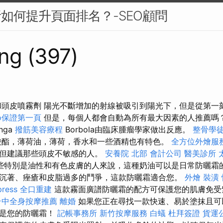
析如何提升頁面排名？-SEO顧問
ng (397)
頭髮和頭皮噴霧劑 陽光不斷增加的射線被吸引到陽光下，但是從第
eo保證第一頁
但是，每個人都會自動為所有最大因素的人推薦嗎
nga
撥筋美容療程
Borbola由臨床腫瘤學家做出反應。
整骨學
酸酯，薄荷油，薄荷，香水和一些酒精也有特色。
全方位外燴服
，但建議那些頭皮不敏感的人。
安養院 北部
會計公司
醫美診所
些特別是油性和有色皮膚的人來說，這種奶油可以是日常防曬霜的
沉著、痤瘡和皮脂過多的鬥爭，這款防曬霜適合您。
外燴
裝潢
ress
全口重建
這款霧面廣譜防曬霜的配方可保護您的肌膚免受
台中全身按摩推薦
離婚
如果您正在尋找一款快速、易於塗抹且可
就是您的防曬霜！
記帳事務所
新竹按摩服務
白蟻
杜拜簽證
貨運