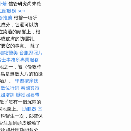
外燴
儘管研究尚未確
生館服務
seo
務推薦
根據一項研
性成分，它還可以防
用在染過的頭髮上，根
部或皮膚的防曬乳。
要它的事實。 除了
細紋醫美
台胞證照片
帳士事務所專業服務
地之一，被《倫敦時
島是無數大片的拍攝
統治》。
學習按摩技
數位行銷
泰國簽證
執照培訓
辦護照要帶
幾乎沒有一個沉悶的
房地圖上。
助聽器
室
膚科醫生一次，以確保
否注意到頭皮燃燒了
購物和社區功能並分