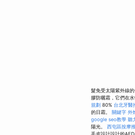
髮免受太陽紫外線的
膠防曬霜，它們在
規劃
80%
台北牙醫
的日霜。
關鍵字
外
google seo教學
聽
陽光。
西屯區按摩
毛皮設計設計的AE