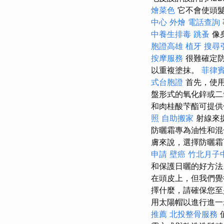
燴菜色
它不會使頭髮
中心
外燴
電話查詢
中養生排毒
跳蚤
像
胞證高雄
植牙
搜尋
按摩服務
很難確定
以重複塗抹。
菲律
式台胞證
首先，使用
盤形式的氧化鋅或二
和肉桂酸芐酯可提供
照
自助搬家
射線來
防曬霜專為油性和混
膚來說，選擇防曬霜
申請
壁癌
竹北月子
和保護日曬的好方
在頭皮上，但我們覺
擇什麼，請確保您至
用太陽帽以進行進
推薦
北投整骨服務