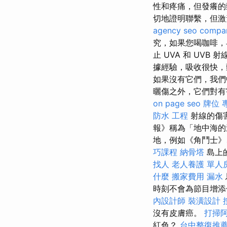
性和疼痛，但發癢的
切地證明聯繫，但
agency
seo compa
究，如果您喝咖啡，
止 UVA 和 UV
據經驗，吸收很快，
如果沒有它們，我們
曬傷之外，它們對有害 
on page seo
牌位
防水 工程
射線的傷
報》稱為「地中海
地，例如《角鬥士》
巧課程
納骨塔
島上
找人
老人養護 單人
什麼
搬家費用
漏水
時刻不會為節目增添
內設計師
裝潢設計
沒有皮膚癌。
打掃
紅色？
台中整復推