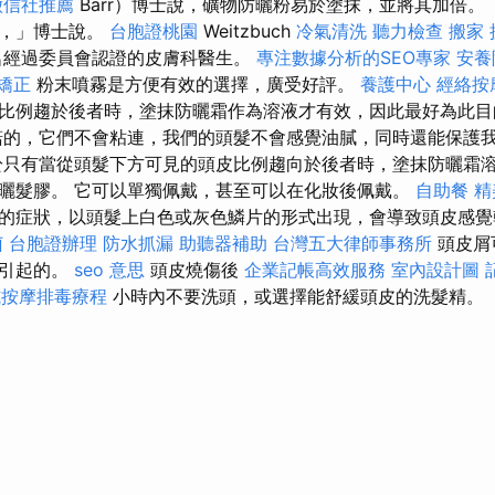
徵信社推薦
Barr）博士說，礦物防曬粉易於塗抹，並將其加倍。
末，」博士說。
台胞證桃園
Weitzbuch
冷氣清洗
聽力檢查
搬家
名經過委員會認證的皮膚科醫生。
專注數據分析的SEO專家
安養
矯正
粉末噴霧是方便有效的選擇，廣受好評。
養護中心
經絡按
比例趨於後者時，塗抹防曬霜作為溶液才有效，因此最好為此目
的，它們不會粘連，我們的頭髮不會感覺油膩，同時還能保護
只有當從頭髮下方可見的頭皮比例趨向於後者時，塗抹防曬霜
曬髮膠。 它可以單獨佩戴，甚至可以在化妝後佩戴。
自助餐
精
的症狀，以頭髮上白色或灰色鱗片的形式出現，會導致頭皮感
菌
台胞證辦理
防水抓漏
助聽器補助
台灣五大律師事務所
頭皮屑
疹引起的。
seo 意思
頭皮燒傷後
企業記帳高效服務
室內設計圖
式按摩排毒療程
小時內不要洗頭，或選擇能舒緩頭皮的洗髮精。