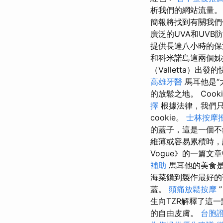
析我們的網站流量
簡報將找到有關我們
廣泛的UVA和UVB
提供長達八小時的保
和科米諾島這兩個
（Valletta）出
高雄牙醫
馬耳他是“
的放鬆之地。 Co
擇
根據法律，我們只
cookie。
士林按摩
的蓋子，這是一個
維薄或容易累積時
Vogue》的一篇
補助
馬耳他的美食是
海菜餚到製作最好的
蓋。
頭痛放鬆按摩
”
生向TZR解釋了這
的自由皮膚。
台胞