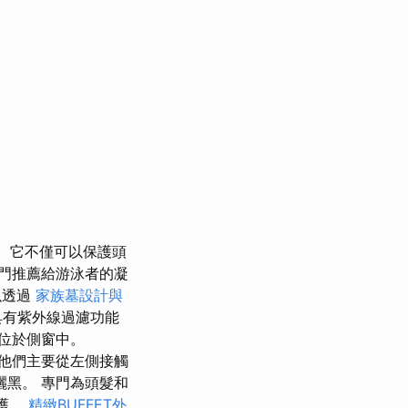
它不僅可以保護頭
門推薦給游泳者的凝
以透過
家族墓設計與
具有紫外線過濾功能
位於側窗中。
他們主要從左側接觸
黑。 專門為頭髮和
保護。
精緻BUFFET外