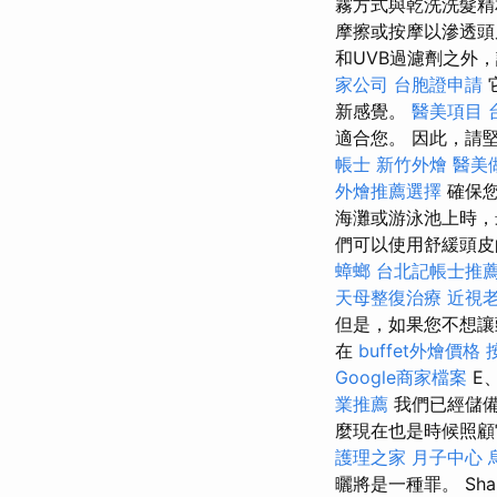
霧方式與乾洗洗髮
摩擦或按摩以滲透
和UVB過濾劑之外
家公司
台胞證申請
新感覺。
醫美項目
適合您。 因此，請
帳士
新竹外燴
醫美
外燴推薦選擇
確保您
海灘或游泳池上時，
們可以使用舒緩頭
蟑螂
台北記帳士推
天母整復治療
近視
但是，如果您不想讓
在
buffet外燴價格
Google商家檔案
E
業推薦
我們已經儲
麼現在也是時候照顧
護理之家 月子中心
曬將是一種罪。 Sh