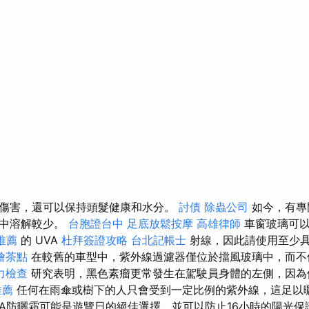
傷害，還可以保持頭髮健康和水分。
討債
除蟲公司
如今，有專
水中溶解較少。
台胞證台中
足底放鬆按摩
高雄律師
車窗玻璃可
推薦
的 UVA
杜拜簽證攻略
台北記帳士
射線，因此請使用至少
燴茶點
在較舊的車型中，紫外線過濾器僅位於擋風玻璃中，而不
力檢查
研究表明，黑色素瘤更常發生在駕駛員身體的左側，因為
推薦
任何在雨傘或樹下的人只會受到一定比例的紫外線，這足以曬
DA防曬霜可能是遊覽日的絕佳選擇，並可以防止16小時的陽光