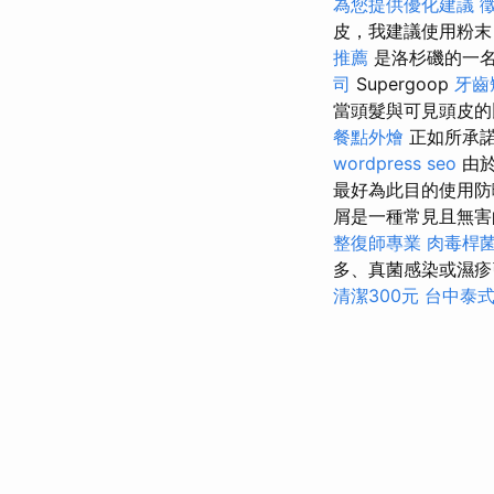
為您提供優化建議
皮，我建議使用粉
推薦
是洛杉磯的一
司
Supergoop
牙齒
當頭髮與可見頭皮的
餐點外燴
正如所承諾
wordpress seo
由於
最好為此目的使用防
屑是一種常見且無害
整復師專業
肉毒桿
多、真菌感染或濕
清潔300元
台中泰