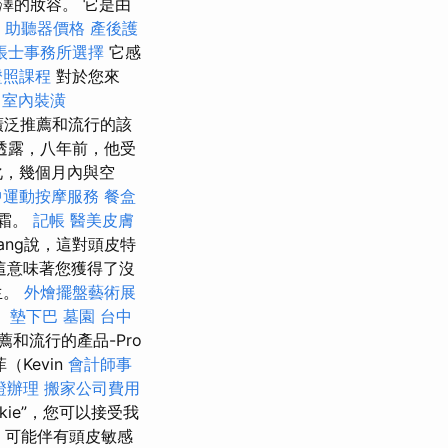
澤的妝容。 它是由
助聽器價格
產後護
帳士事務所選擇
它感
證照課程
對於您來
室內裝潢
廣泛推薦和流行的該
透露，八年前，他受
化，幾個月內與空
中運動按摩服務
餐盒
曬霜。
記帳
醫美皮膚
ang說，這對頭皮特
這意味著您獲得了沒
生。
外燴擺盤藝術展
。
墊下巴
墓園
台中
和流行的產品-Pro
Kevin
會計師事
證辦理
搬家公司費用
kie”，您可以接受我
，可能伴有頭皮敏感