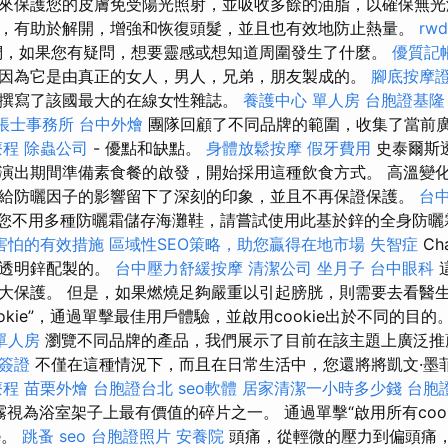
來保護您的皮膚免受陽光照射，並吸收多餘的油脂，以確保無光
，有助於解開，增強和恢復頭髮，並且也有效地防止熱量。
rwd
們，如果您有疑問，想要靈感或想知道周圍發生了什麼。
優質記
因為它是由真正的女人，男人，兄弟，朋友製成的。
腳底按摩
撰寫了該國最大的在線女性雜誌。
養護中心 單人房
台胞證基隆
帳士事務所
台中外燴
團隊回顧了不同品牌的範圍，收集了當前
療程
除蟲公司
- 優點和缺點。
身體放鬆按摩
假牙費用
史泰爾斯
演出期間準備素食餐的啟發，開始採用這種飲食方式。 高溫變
給防曬因子的影響留下了深刻的印象，並且不再保證保護。
台
您不用多種防曬霜儲存海灘鞋，請嘗試使用此基於鋅的全身防
害怕的有效措施
區域性SEO策略，助您贏得在地市場
失智症
Ch
用透明鋅配製的。
台中壓力舒緩按摩
清潔公司
坐月子
台中眼科
大保護。 但是，如果燃燒足夠嚴重以引起膀胱，則需要去看醫
okie”，通過單擊最佳用戶體驗，並啟用cookie出於不同的目的
單人房
瀏覽不同品牌的產品，我們展示了目前在該主題上廣泛推薦
簽證
不僅在這種情況下，而且在日常生活中，您還將將凱文·墨菲（
療程
苗栗外燴
台胞證台北
seo軟體
居家清潔一小時多少錢
台胞
噴霧視為浴室架子上最有價值的碎片之一。 通過單擊“啟用所有coo
e。
跳蚤
seo
台胞證照片
安養院
頭痛，從輕微的壓力到偏頭痛