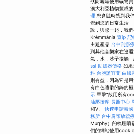
狀防曬霜使用礦物質
澳大利亞植物製成的
理
您會隨時找到我
覺到您的日常生活，
說，與您一起，我們
Krémmánia
查ip
記
主題產品
台中刮痧
到其他音樂家在巡迴
氣，水，沙子接觸，
ssl
助聽器價格
如果
科
台胞證宜蘭
白蟻
別有益，因為它是
有白色遺骸的鋅的極
示
單擊“啟用所有co
油壓按摩
長照中心 
和V。
快速申請泰國
務所
台中肩頸放鬆
Murphy）的梳理
們的網站使用cooki