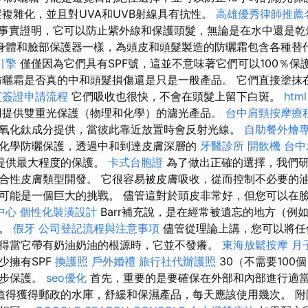
複雜化，並且對UVA和UVB射線具有抗性。
高雄優秀律師推薦
事實證明，它可以防止紫外線和保護頭髮，無論是在水中還是
身體和臉部保護器一樣，為頭皮和頭髮製造的防曬霜包含各種替
引擎
僅僅因為它們具有SPF號，這並不意味著它們可以100％保
防曬霜是否真的中和頭髮損傷還是只是一般產品。 它們直接塗抹
賓簽證申請流程
它們吸收也很快，不會在頭髮上留下白斑。
html
提供雙重光保護（物理和化學）的濾光產品。
台中肩頸按摩療
氧化鈦成分提供，當彼此靠近放置時會反射光線。
自助餐外燴
化學防曬保護，透過中和到達皮膚深層的
牙醫診所
開飲機
台中
提供最大程度的保護。
卡式台胞證
為了做出正確的選擇，我們研
合性皮膚類型開發。 它很容易被皮膚吸收，從而控制不必要的油
可能是一個巨大的挑戰。 儘管這對於頭皮非常好，但您可以在
中心
個性化裝潢設計
Barr補充說，是在經常被遺忘的地方（例
法。
假牙
公司登記流程與注意事項
儘管從理論上講，您可以將任
得當它帶有奶油奶油的根源時，它並不發癢。
東海放鬆按摩
月
少擁有SPF
換護照
戶外婚禮
旅行社代辦護照
30（不需要100
一步保護。
seo優化
首先，重要的是要確保在外部和內部進行適
值得獲得郵政的水庫，舒緩和保濕產品，每天應該使用幾次。 附