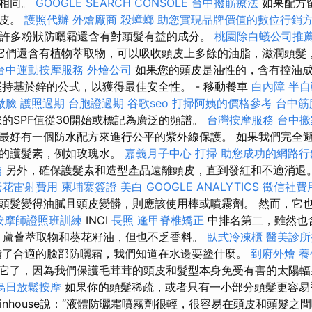
精相同。
GOOGLE SEARCH CONSOLE
台中撥筋療法
如果配方
頭皮。
護照代辦
外燴廠商
殺蟑螂
助您實現品牌價值的數位行銷
，許多粉狀防曬霜還含有對頭髮有益的成分。
桃園除白蟻公司推
它們還含有植物萃取物，可以吸收頭皮上多餘的油脂，滋潤頭髮
台中運動按摩服務
外燴公司
如果您的頭皮是油性的，含有控油
堅持基於鋅的公式，以獲得最佳安全性。 - 移動餐車
白內障
半自
做臉
護照過期
台胞證過期
谷歌seo
打掃阿姨的價格參考
台中筋
的SPF值從30開始或標記為廣泛的頻譜。
台灣按摩服務
台中搬
最好有一個防水配方來進行公平的紫外線保護。 如果我們完全
皮的護髮素，例如玫瑰水。
嘉義月子中心
打掃
助您成功的網路行
薦
另外，確保護髮素和造型產品遠離頭皮，直到發紅和不適消退
老花雷射費用
柬埔寨簽證
美白
GOOGLE ANALYTICS
徵信社費
頭髮變得油膩且頭皮變髒，則應該使用棒或噴霧劑。 然而，它
按摩師證照班訓練
INCI
長照
逢甲脊椎矯正
中排名第二，雖然也
、蘆薈萃取物和葵花籽油，但也不乏香料。
臥式冷凍櫃
醫美診所
備了合適的臉部防曬霜，我們知道在水邊要塗什麼。
到府外燴
養
它了，因為我們保護毛茸茸的頭皮和髮型本身免受有害的太陽
烏日放鬆按摩
如果你的頭髮稀疏，或者只有一小部分頭髮更容易
ainhouse說：“液體防曬霜噴霧劑很輕，很容易在頭皮和頭髮之