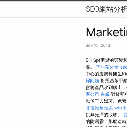
SEO網站分
Marketi
Sep 15, 2013
5 1 Spf調諧的
要。
下午茶外燴
s
中心的皮膚科醫生Ki
掃阿姨
對羥基苯甲
會將產品吹到臉上
家公司
白蟻
對於那
厭倦了與黑斑、色素
北投推拿推薦
wordp
供無光澤的妝容。
的防曬霜，那麼這