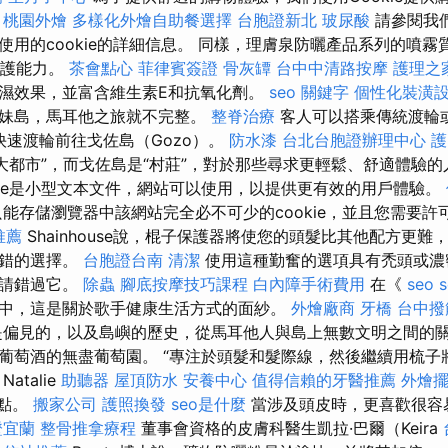
。
桃園外燴
多樣化外燴自助餐選擇
台胞證新北
玻尿酸
請參閱我們
使用的cookie的詳細信息。 同樣，理膚泉防曬產品系列的噴
防護能力。
茶會點心
菲律賓簽證
骨灰罈
台中中清路按摩
護理之
濕效果，並富含維生素E和抗氧化劑。
seo 關鍵字
個性化裝潢
姊妹島，馬耳他之旅就不完整。
整脊治療
客人可以搭乘傳統渡輪
發的快速渡輪前往戈佐島（Gozo）。
防水漆
台北台胞證辦理中心
護
大都市”，而戈佐島是“村莊”，對於那些尋求更輕鬆、舒適體驗
okie是小型文本文件，網站可以使用，以提供更有效的用戶體驗。
能存儲瀏覽器中該網站完全必不可少的cookie，並且您需要許
推薦
Shainhouse說，棍子保護器將使您的頭髮比其他配方更
不錯的選擇。
台胞證台南
清潔
使用這種勤奮的選項具有禿頭或濃
，請錯過它。
除蟲
腳底按摩技巧課程
白內障手術費用
在《
seo s
文章中，這是關於歌手健康生活方式的面紗。
外燴廠商
牙橋
台中撥
偏見的，以及島嶼的歷史，從馬耳他人與島上無數文明之間的
葡萄酒的無盡葡萄園。 “專注於頭髮和髮際線，然後繼續用梳子
 Natalie
助聽器
屋頂防水
安養中心
值得信賴的牙醫推薦
外燴
一點。
搬家公司
護照換發
seo是什麼
當涉及頭皮時，更喜歡很容
證宜蘭
整骨推拿療程
董事會資格的皮膚科醫生凱拉·巴爾（Keira