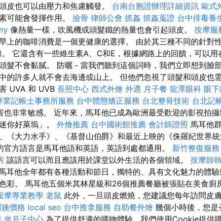
頭皮也可以由壓力和焦慮觸發。
台南台胞證辦理詳細資訊
歐式
激素可能會發揮作用。
撿骨
律師公會
抓姦
抓姦蒐證
台中排毒養
ny
像熱量一樣，吹風機或頭髮鐵的熱量也會引起頭皮。
按摩服
早上的咖啡消費是一個更健康的選擇。 由於其三種不同的針對
B 射線。 它還含有一些維生素A、C和E，根據網路上的回饋，可以
頭髮不會黏膩。 防曬－當我們聽到這個詞時，我們立即想到臉
中的許多人就不會去海邊或山上。 但他們忽視了頭髮和頭皮也需
UVA 和 UVB
長照中心
西式外燴
外遇
月子餐
龍潭眼科
眼下
專業記帳士事務所服務
台中體態矯正服務
台北整骨技術
台北記
害也非常敏感。 近年來，馬耳他已成為歐洲最受歡迎的影視拍攝
的迷你好萊塢」。
外燴推薦
台中國術館推薦
會計師證照
馬耳他群
、《大力水手》、《基督山伯爵》和最近上映的《侏羅紀世界
的官方語言是馬耳他語和英語，英語到處都通用。
新竹整復服務
房
該語言可以而且應該用於課堂以外生活的各個領域。
按摩師
馬耳他全年都有各種活動和節日，獨特的、具有文化魅力的體驗
色彩。 馬耳他五個米其林星級和26個推薦餐廳被張貼在美食廚
按摩專業教學
老鼠
此外，一旦頭皮燃燒，您建議您每年訪問皮
阿姨價格
local seo
台中推拿服務
自助餐外燴
幾個小時後，您是
薦
坐月子中心
為了提供舒適的購物體驗，我們使用Cookie提供