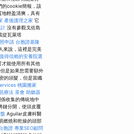
的cookie簡報，該
霧質地輕盈清爽，具有
家
產後護理之家
它
設計
沒有參觀戈佐島
或從瓦萊塔
照申請
台胞證基隆
的人來說，這裡是完美
值得信賴的安養院選
可才能使用所有其他
難，但是如果您需要額外
密的頭髮，但是當纖
ervices
桃園搬家
筋療法
茶會
助聽器
關係收集的傳統地中
將鏈分開，使頭皮覆
擺盤
Aguilar皮膚科醫
易燃燒和乾燥的頭部
台胞證
專業SEO顧問