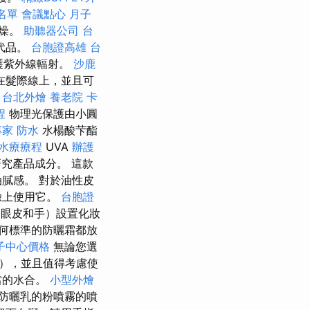
名單
會議點心
月子
乾燥。
助聽器公司
台
代品。
台胞證高雄
台
護紫外線輻射。
沙鹿
在髮際線上，並且可
台北外燴
養老院
卡
程
物理光保護由小圓
專家
防水
水楊酸芐酯
水療療程
UVA
辦護
究產品成分。 這款
膩感。 對於油性皮
臉上使用它。
台胞證
如眼皮和手）設置化妝
何標準的防曬霜都放
子中心價格
無論您選
個），並且值得考慮使
當的水合。
小型外燴
防曬乳的粉噴霧的噴