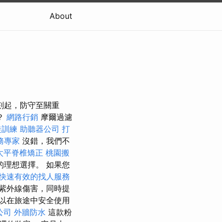
About
一刻起，防守至關重
？
網路行銷
摩爾過濾
徒訓練
助聽器公司
打
務專家
沒錯，我們不
太平脊椎矯正
桃園搬
理想選擇。 如果您
快速有效的找人服務
紫外線傷害，同時提
以在旅途中安全使用
公司
外牆防水
這款粉