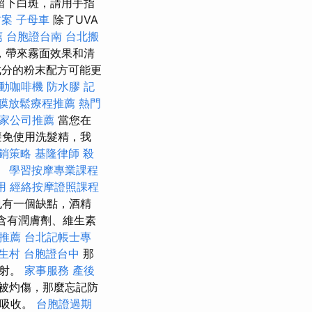
留下白斑，請用手指
方案
子母車
除了UVA
薦
台胞證台南
台北搬
，帶來霧面效果和清
成分的粉末配方可能更
動咖啡機
防水膠
記
膜放鬆療程推薦
熱門
家公司推薦
當您在
避免使用洗髮精，我
銷策略
基隆律師
殺
。
學習按摩專業課程
用
經絡按摩證照課程
也有一個缺點，酒精
含有潤膚劑、維生素
推薦
台北記帳士專
生村
台胞證台中
那
輻射。
家事服務
產後
被灼傷，那麼忘記防
間吸收。
台胞證過期