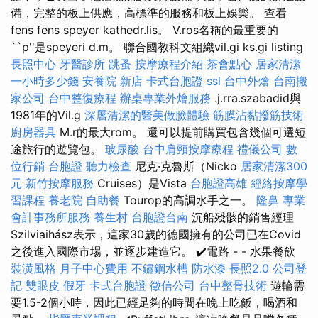
備，完整的板上供應，高標準的服務和板上娛樂。 查看
fens fens speyer kathedr.lis。 V.ros名稱的最重要的
``p''是speyeri d.m。 聯合國教科文組織vil.gi ks.gi listing
長照中心
牙醫診所
跳蚤
按摩療程介紹
茶會點心
居家清潔
一小時多少錢
安養院 新店
卡式台胞證
ssl
台中外燴
台南搬
家公司
台中整復療程
辦桌專業外燴服務
.j.rra.szabadid與
1981年的Vil.g
深層清潔的醫美做臉體驗
筋膜沾黏撥筋技術
廚房器具
M.r的最大rom。 還可以提前購買包含幾個可選短
途旅行的遊覽包。
玻尿酸
台中肩頸按摩療程
禮儀公司
數
位行銷
台胞證
聽力檢查
尼克·克魯斯（Nicko
居家清潔300
元
新竹按摩服務
Cruises）是Vista
台胞證高雄
經絡按摩學
習課程
養老院
自助餐
Tourop的高調水手之一。
隆鼻
專業
會計事務所服務
養生村
台胞證台南
沉船殘骸的銷售經理
Szilviaihász表示，這家30歲的德國擁有的公司已在Covid
之後進入國際市場，並逐步建造它。 ✔️電路 - - 水果餐飲
裝潢風格
月子中心費用
不鏽鋼水槽
防水漆
長照2.0
公司登
記
雙眼皮
假牙
卡式台胞證
徵信公司
台中整骨技術
遊輪需
要1.5-2個小時，因此已經足夠的時間在晚上吃飯，喝酒和