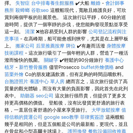
擇。
失智症
台中排毒養生館服務
✔️大船
離婚
-
會計師事
務所
殺蟑螂
谷歌seo
這艘船現代，寬敞且維護良好，可欣
賞到兩個甲板的壯麗景色。 這次旅行以平靜，60分鐘的巡
遊時間，提供了一個寧靜的步伐，使您能夠發現景點並享受
這一刻。
清潔
❌他容易受到人群的影響
公司登記流程與注
意事項
- 在高峰期，船可能會感到狹窄，尤其是在上層甲板
上。
搬家公司
后里推薦按摩
牌位
✔️有趣而活潑
身體按摩
技術課程
- 這次旅行吸引了一個年輕的人群，營造了一種活
潑而愉快的氛圍。
關鍵字
✔️輕鬆的90分鐘旅行
養護中心
植牙
-
新竹整骨服務
儘管Prosecco
buffet外燴價格
and
苗栗外燴
Co的朋友建議飲酒，但有足夠的時間品嚐飲料。
台胞證照片
養護中心 單人房
總而言之，這次旅行提供了高
質量的觀光體驗，而沒有大量的負面影響，因此首先在此列
表中。
助聽器
seo公司
這次旅行很昂貴，但提供了更多支
持更高價格的價值。 登船後，沒有比發貨更舒適的旅行表
格，一直居住著舒適的小屋來享受旅行。
大甲放鬆按摩
值
得信賴的貨運公司
google seo教學
菲律賓簽證
這兩艘船
幾乎是相同的，但是五個船是公司的最新船，更現代，並且
在骨盆和小型高爾夫球場上。
護照換發
餐飲設備回收推薦