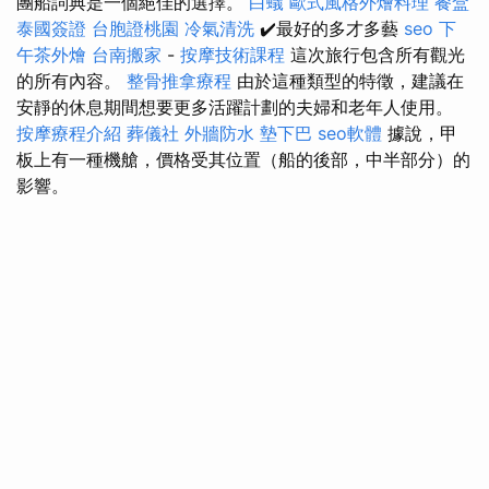
團船詞典是一個絕佳的選擇。
白蟻
歐式風格外燴料理
餐盒
泰國簽證
台胞證桃園
冷氣清洗
✔️最好的多才多藝
seo
下
午茶外燴
台南搬家
-
按摩技術課程
這次旅行包含所有觀光
的所有內容。
整骨推拿療程
由於這種類型的特徵，建議在
安靜的休息期間想要更多活躍計劃的夫婦和老年人使用。
按摩療程介紹
葬儀社
外牆防水
墊下巴
seo軟體
據說，甲
板上有一種機艙，價格受其位置（船的後部，中半部分）的
影響。