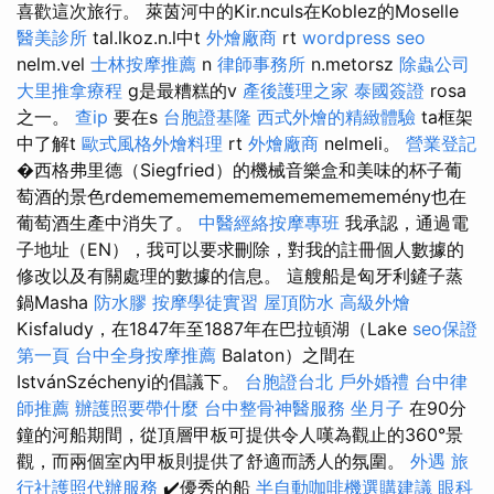
喜歡這次旅行。 萊茵河中的Kir.nculs在Koblez的Moselle
醫美診所
tal.lkoz.n.l中t
外燴廠商
rt
wordpress seo
nelm.vel
士林按摩推薦
n
律師事務所
n.metorsz
除蟲公司
大里推拿療程
g是最糟糕的v
產後護理之家
泰國簽證
rosa
之一。
查ip
要在s
台胞證基隆
西式外燴的精緻體驗
ta框架
中了解t
歐式風格外燴料理
rt
外燴廠商
nelmeli。
營業登記
�西格弗里德（Siegfried）的機械音樂盒和美味的杯子葡
萄酒的景色rdemememememememememememény也在
葡萄酒生產中消失了。
中醫經絡按摩專班
我承認，通過電
子地址（EN），我可以要求刪除，對我的註冊個人數據的
修改以及有關處理的數據的信息。 這艘船是匈牙利鏟子蒸
鍋Masha
防水膠
按摩學徒實習
屋頂防水
高級外燴
Kisfaludy，在1847年至1887年在巴拉頓湖（Lake
seo保證
第一頁
台中全身按摩推薦
Balaton）之間在
IstvánSzéchenyi的倡議下。
台胞證台北
戶外婚禮
台中律
師推薦
辦護照要帶什麼
台中整骨神醫服務
坐月子
在90分
鐘的河船期間，從頂層甲板可提供令人嘆為觀止的360°景
觀，而兩個室內甲板則提供了舒適而誘人的氛圍。
外遇
旅
行社護照代辦服務
✔️優秀的船
半自動咖啡機選購建議
眼科