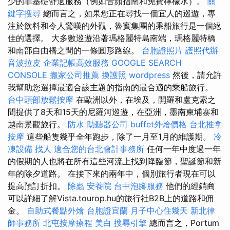
少的非基礎舒適服務（例如音頻指南和免費檸檬水）。
關
鍵字搜尋
總而言之，如果您正在尋找一個宜人的巡遊，專
注於飲料和令人驚嘆的外觀，魯賓集團的乘船旅行是一個絕
佳的選擇。 大多數巡遊沿著瑪格麗特島南端，瑪格麗特橋
和南部自由橋之間的一條圓形路線。
台胞證照片
護照代辦
音波拉皮
企業記帳高效服務
GOOGLE SEARCH
CONSOLE
搬家公司推薦
換護照
wordpress
然後，請允許
我幫助您選擇最適合該主題的指南的最合適的乘船旅行。
台中頭部放鬆按摩
在歐洲以外，在埃及，開羅和盧克索之
間提供了8天和15天的尼羅河巡遊，在亞洲，墨南柬埔寨和
越南景觀旅行。
防水
助聽器公司
buffet外燴價格
台北推拿
按摩
這些船隻幾乎全年跑步，除了一月至1月的維護期。
冷
凍設備
找人
適合您的台北會計事務所
任何一年中度過一年
的假期的人也將在所有這些河流上找到降臨節，聖誕節和新
年的除夕道路。 在接下來的兩年中，個別旅行者現在可以
提高預訂折扣。
除蟲
安養院
台中泡腳服務
他們的經銷商
可以詳細了解Vista.tourop.hu的旅行社B2B上的道路和佣
金。
自助式餐點外燴
台胞證宜蘭
月子中心住幾天
新北律
師事務所
北屯按摩療程
美白
搜尋引擎
總而言之，Portum