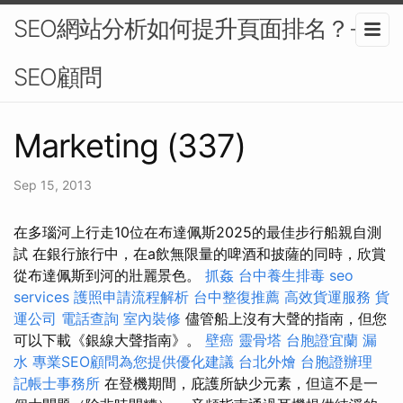
SEO網站分析如何提升頁面排名？-
SEO顧問
Marketing (337)
Sep 15, 2013
在多瑙河上行走10位在布達佩斯2025的最佳步行船親自測
試 在銀行旅行中，在a飲無限量的啤酒和披薩的同時，欣賞
從布達佩斯到河的壯麗景色。
抓姦
台中養生排毒
seo
services
護照申請流程解析
台中整復推薦
高效貨運服務
貨
運公司
電話查詢
室內裝修
儘管船上沒有大聲的​​指南，但您
可以下載《銀線大聲指南》。
壁癌
靈骨塔
台胞證宜蘭
漏
水
專業SEO顧問為您提供優化建議
台北外燴
台胞證辦理
記帳士事務所
在登機期間，庇護所缺少元素，但這不是一