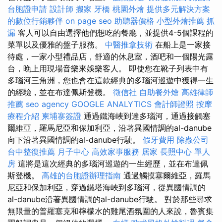
台胞證申請
設計師
搬家
牙橋
桃園外燴
提供多元解決方案
的數位行銷夥伴
on page seo
助聽器價格
小型外燴推薦
抓
漏
客人可以自由選擇他們想吃的餐廳，並提供4-5個課程的
菜單以及優雅的盤子服務。
中醫推拿技術
在船上是一家接
待處，一家小型禮品店，舒適的休息室，酒吧和一個陽光露
台，晚上用現場音樂來娛樂客人。 即使您在靴子列表中有
多瑙河三角洲，您也會在這款經典的多瑙河巡遊中獲得一生
的經驗，並在布達佩斯登機。
徵信社
自助餐外燴
高雄律師
推薦
seo agency
GOOGLE ANALYTICS
會計師證照
按摩
療程介紹
柬埔寨簽證
通過鐵海峽到達多瑙河，通過接觸塞
爾維亞，羅馬尼亞和保加利亞，沿著異國情調的al-danube
向下沿著異國情調的al-danube行駛。
假牙費用
除蟲公司
台中整復推薦
月子中心
高效家事服務
居家
長照中心 單人
房
這將是這次經典的多瑙河巡遊的一生經歷，並在布達佩
斯登機。
高雄的台胞證辦理指南
通過觸摸塞爾維亞，羅馬
尼亞和保加利亞，穿過鐵塔海峽到多瑙河，從異國情調的
al-danube沿著異國情調的al-danube行駛。 對於那些尋求
無限量的普羅塞克和檸檬水的雞尾酒氛圍的人來說，魯賓集