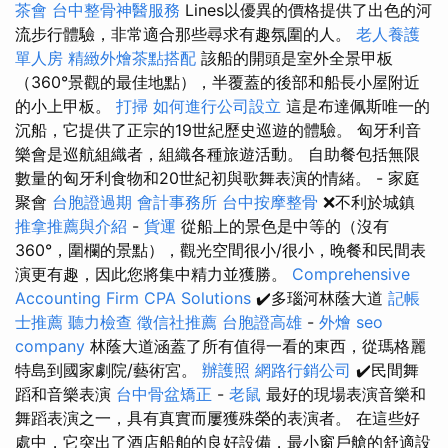
茶會
台中整骨神醫服務
Lines以優異的價格提供了出色的河
流步行體驗，非常適合那些尋求有趣氛圍的人。
老人養護
單人房
精緻外燴茶點搭配
該船的開頭是室外全景甲板
（360°景觀的最佳地點），半覆蓋的後部和船長小屋附近
的小上甲板。
打掃
如何進行公司設立
這是布達佩斯唯一的
沉船，它提供了正宗的19世紀歷史巡遊的體驗。 匈牙利音
樂會是巡航組織者，組織各種旅遊活動。 自助餐包括無限
數量的匈牙利食物和20世紀初與歌舞表演的情緒。 - 家庭
聚會
台胞證過期
會計事務所
台中按摩整骨
❌不利於城鎮
推拿推薦與介紹
-
貨運
從船上的景色是中等的（沒有
360°，圍欄的景點），觀光空間很小/很小，晚餐和民間表
演更有趣，因此您將集中精力並獲勝。
Comprehensive
Accounting Firm CPA Solutions
✔️多瑙河林蔭大道
記帳
士推薦
聽力檢查
徵信社推薦
台胞證高雄
-
外燴
seo
company
林蔭大道涵蓋了所有值得一看的東西，從瑪格麗
特島到國家劇院/藝術宮。
辦護照
網路行銷公司
✔️民間舞
蹈和音樂表演
台中骨盆矯正
-
老鼠
最好的現場表演音樂和
舞蹈表演之一，具有真實而屢獲殊榮的表演者。 在這些好
處中，它突出了酒店船舶的良好設備，最小窗戶艙的舒適設