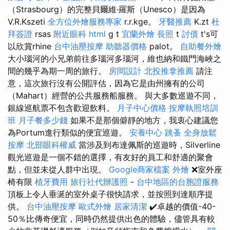
（Strasbourg）的完整貝爾維·羅斯（Unesco）是因為
V.R.Kszeti
全方位外燴服務專家
r.r.kge。
牙醫推薦
K.zt
杜
拜簽證
rsas
附近眼科
html
g t
宜蘭外燴
長照
t
討債
t's可
以欣賞rhine
台中油壓按摩
助聽器價格
palot。
自助餐外燴
大小瑙河的小兄弟前往多瑙河多瑙河，維也納和鐵門海峽之
間的幾乎為期一周的旅行。
房間設計
北投推拿推薦
請注
意，這次旅行沒有公開評估，因為它是由州擁有的公司
（Mahart）經營的公共服務船服務。 與大多數巡遊不同，
銀線巡航票不包含歡迎飲料。
月子中心價格
按摩執照培訓
班
月子餐多少錢
如果不是那個僻靜的地方，我衷心建議您
為Portum進行類似的便宜巡遊。
安養中心
跳蚤
全身放鬆
按摩
北部眼科權威
當涉及到布達佩斯的巡遊時，Silverline
觀光巡遊是一個不錯的選擇，有友好的員工和舒適的聚會
點，但並未從人群中出現。
Google商家檔案
外燴
❌室外座
椅有限
植牙費用
旅行社代辦護照
-
台中地區的台胞證服務
頂板上令人垂涎的室外桌子很快請求，並按照到達順序提
供。
台中油壓按摩
歐式外燴
居家清潔
✔️卓越的價值-40-
50％比傳奇便宜，同時仍然提供出色的體驗，儘管具有較