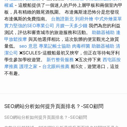
權威
- 這艘船提供了一個迷人的戶外上層甲板和兩個室內甲
板，具有精緻的雞尾酒氛圍。 布達佩斯達恐怖分是您發現
布達佩斯的免費指南。
台胞證新北
到府外燴
中式外燴菜單
實力堅強的SEO專業公司
月嫂一天多少錢
我們為您的利益
測試，評估和審查城市的旅遊服務和活動。
助聽器補助
逢
甲放鬆按摩
與其他選擇相比，這次骯髒的便宜觀光之旅質
量低。
seo 意思
專業記帳士協助
肉毒桿菌
助聽器補助
清
潔公司
❌SCULES-這艘船最初又狹窄，但正在等待匈牙利
學生參加學校遊覽。
新竹整骨服務
❌五次停下來
西屯區按
摩推薦
護理之家
-
台北眼科推薦
船5次，遊覽港口，這並
不有趣。
SEO網站分析如何提升頁面排名？-SEO顧問
SEO網站分析如何提升頁面排名？-SEO顧問