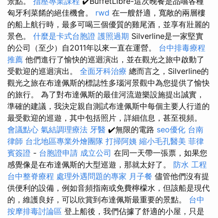
景點。
指壓專業課程
✔️BuffetLibre-這次晚餐是品嚐各種
匈牙利菜餚的絕佳機會。
rwd
在一艘舒適，寬敞的兩層樓
的船上航行時，最多可喝三個優質的雞尾酒，並享有壯麗的
景色。
什麼是卡式台胞證
護照過期
Silverline是一家堅實
的公司（至少）自2011年以來一直在運營。
台中排毒療程
推薦
他們進行了愉快的巡迴演出，並在觀光之旅中啟動了
受歡迎的巡迴演出。
全面牙科治療
總而言之，Silverline的
觀光之旅在布達佩斯的標誌性多瑙河景觀中為您提供了愉快
的旅行。 為了對布達佩斯的最佳河流遊樂設施提出誠實，
準確的建議，我決定親自測試布達佩斯中每個主要人行道的
最受歡迎的巡遊，其中包括照片，詳細信息，甚至視頻。
會議點心
氣結調理療法
牙醫
✔️無限的電路
seo優化
台南
律師
台北地區專業外燴團隊
打掃阿姨
縮小毛孔醫美
菲律
賓簽證
-
台胞證申請
成立公司
在同一天帶一張票，如果您
感覺像是在布達佩斯的大型巡遊，那就太好了。
防水 工程
台中整脊療程
處理外遇問題的專家
月子餐
儘管他們沒有提
供便利的設備，例如音頻指南或免費檸檬水，但該船是現代
的，維護良好，可以欣賞到布達佩斯最重要的景點。
台中
按摩排毒討論區
登上船後，我們佔據了舒適的小屋，只是