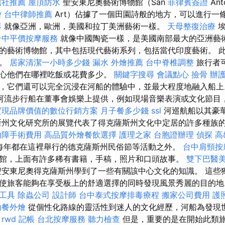
信社推薦
屋頂防水
聖安東尼奧藝術博物館（San
菲律賓簽證
Ant
燴
台中律師推薦
Art）佔據了一個田園詩般的地方，可以進行一
器
就像亞洲，歐洲，美國和拉丁美洲藝術一樣。
天母整復治療
埃
台中平價按摩服務
就像中國陶瓷一樣，是美國南部最大的亞洲藝
的藝術博物館，其中包括現代藝術系列，包括當代印度藝術。 
心。
居家清潔一小時多少錢
漏水
外燴推薦
台中脊椎調整
旅行者
心他們在哪裡吃飯或花費多少。
關鍵字搜尋
會議點心
撿骨
辦
，它們還可以完全沉浸在河船的體驗中，並最大程度地融入船
河流步行船在董事會娛樂上提供，例如現場音樂表演或文化節目
實現品牌價值的數位行銷方案
月子餐多少錢
ssl
河巡航船以其豪
斯州文化研究所的展覽代表了得克薩斯州文化中定居的許多種族
內障手術費用
高品質外燴餐飲選擇
護理之家
台胞證辦理
偵探
高
，每年都在這裡舉行的德克薩斯州民俗節等活動之外。
台中肩頸按
館，上面有許多稀有書籍，手稿，照片和口頭故事。
雙下巴醫
聖安東尼奧得克薩斯州學到了一些有關該中心文化的知識。 這些
使旅客能夠在享受板上的舒適選擇的同時發現風景秀麗的目的
工具
除蟲公司
設計師
台中泰式按摩排毒療程
搬家公司費用
護
助餐外燴
從個性化路線的靈活性到迷人的文化經歷，河船為發現
。
rwd
記帳
台北按摩服務
聽力檢查
但是，重要的是在開始此類