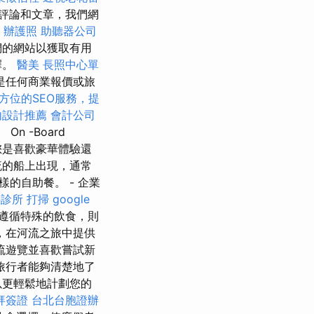
評論和文章，我們網
辦護照
助聽器公司
們的網站以獲取有用
擇。
醫美
長照中心單
是任何商業報價或旅
方位的SEO服務，提
內設計推薦
會計公司
n -Board
論您是喜歡豪華體驗還
流的船上出現，通常
的自助餐。 - 企業
科診所
打掃
google
遵循特殊的飲食，則
，在河流之旅中提供
流遊覽並喜歡嘗試新
旅行者能夠清楚地了
以更輕鬆地計劃您的
拜簽證
台北台胞證辦