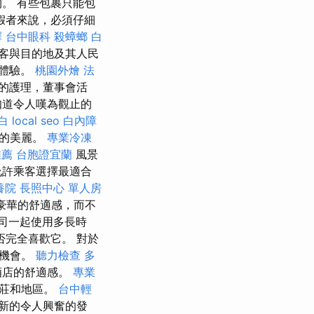
。 有些包裹只能包
假者來說，必須仔細
擇
台中眼科
殺蟑螂
白
客與目的地及其人民
行體驗。
桃園外燴
法
的護理，董事會活
知道令人嘆為觀止的
白
local seo
白內障
境的美麗。
專業冷凍
推薦
台胞證宜蘭
風景
允許乘客選擇最適合
養院
長照中心 單人房
豪華的舒適感，而不
司一起使用多長時
否完全喜歡它。 對於
的機會。
聽力檢查
多
酒店的舒適感。
專業
村莊和地區。
台中輕
新的令人興奮的發