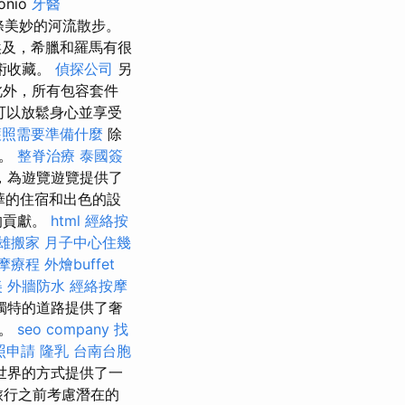
onio
牙醫
條美妙的河流散步。
及，希臘和羅馬有很
術收藏。
偵探公司
另
此外，所有包容套件
可以放鬆身心並享受
護照需要準備什麼
除
上。
整脊治療
泰國簽
，為遊覽遊覽提供了
華的住宿和出色的設
的貢獻。
html
經絡按
雄搬家
月子中心住幾
摩療程
外燴buffet
美
外牆防水
經絡按摩
獨特的道路提供了奢
地。
seo company
找
照申請
隆乳
台南台胞
世界的方式提供了一
旅行之前考慮潛在的