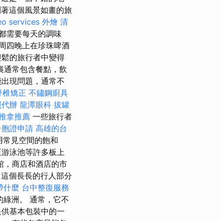
制著這個風景如畫的旅
eo services
外燴
清
都需要每天的調味
周四晚上在珍珠啤酒
輕鬆的旅行者中變得
裹通常包含餐點，飲
能出現問題，通常不
脊椎矯正
不鏽鋼廚具
照代辦
龍潭眼科
拔罐
推拿推薦
一些旅行者
台胞證申請
高雄的台
用常見空間的飽和
至游泳池等許多板上
館，商店和酒店的市
這個長長的行人部分
帶什麼
台中整復服務
綠洲。 通常，它不
提供基本包裝中的一