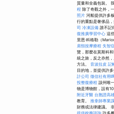
質量和全義包裝。 
程
除了奇觀之外，
照片
河船提供許多
行的重點是奢侈品，
司
冷凍設備
誰不記
復推廣學習中心
這
里恩·科格勒（Mario
肩頸按摩療程
失智
覽，那麼在莫斯科和
統之旅，反之亦然
方法。
音波拉皮
記
目的地，並提供許多
計公司
徵信社有用
投整復療程
該州唯一
物是博物館，設有1
附近牙醫
台胞證高
教育。
推拿師專業
財務或法律建議。 
提供稅務諮詢
許多餐