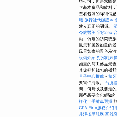
些公司，但是您總是
含基本食品和飲料，
查看包裝的詳細信息
蟻
旅行社代辦護照
建立真正的關係。
令紋醫美
谷歌seo
動，偶爾的訪問或旅
風景和風景如畫的
風景如畫的景色為河
設備介紹
打掃阿姨
如畫的河工藝品景色
其偏好和錢包的板
月子中心推薦
-
植牙
要害怕海浪。
台胞
間，何時以及要走
那些想要文化經驗的
樣化二手攤車選擇
旅
CPA Firm服務介紹
井澤按摩服務
高雄