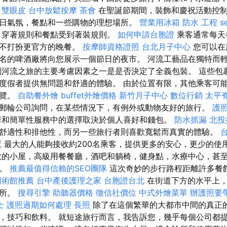
雙眼皮
台中放鬆按摩
茶會
在聖誕節期間，裝飾和慶祝活動控
日氣氛，餐點和一些購物的理想場所。
營業用冰箱
防水 工程
s
，穿著規則和餐點受到著裝規則。
如何申請台胞證
乘客通常每天
得不打扮更官方的晚餐。
按摩師資格證照
台北月子中心
您可以在
名的啤酒廠將向您展示一個節日的夜市。 河流工藝品在獨特而
劃河流之旅的主要考慮因素之一是是否決定了全義包裝。 這些包
度假者提供無問題和舒適的體驗。 由於位置有限，其他乘客可
遊覽。
自助餐外燴
buffet外燴價格
新竹月子中心
數位行銷
太平
郵輪公司詢問，在某些情況下，有例外或動物友好的旅行。
護
華和簡單性服務中的選擇取決於個人喜好和錢包。
防水抓漏
北投
舒適性和排他性，而另一些旅行者則喜歡寬鬆而真實的體驗。
冠
最大的人能夠接收約200名乘客，提供更多的安心，更少的使
敞的小屋，高級用餐餐廳，酒吧和躺椅，健身點，水療中心，甚
擇。
推薦最值得信賴的SEO團隊
這次奇妙的步行路程距離許多餐
國術館推薦
台中產後護理之家
台胞證台北
在街道下方的水平上，
場所。
搜尋引擎
助聽器價格
徵信社價位
中式外燴菜單
辦護照要
士
護照過期如何處理
長照
除了在這個繁華的大都市中間的真正的
，技巧和飲料。 就短途旅行而言，我告訴您，幾乎每個公司都