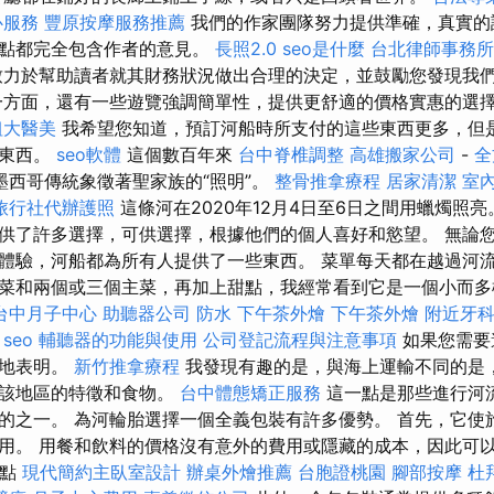
心服務
豐原按摩服務推薦
我們的作家團隊努力提供準確，真實的
觀點都完全包含作者的意見。
長照2.0
seo是什麼
台北律師事務所
致力於幫助讀者就其財務狀況做出合理的決定，並鼓勵您發現我
一方面，還有一些遊覽強調簡單性，提供更舒適的價格實惠的選
粗大醫美
我希望您知道，預訂河船時所支付的這些東西更多，但
他東西。
seo軟體
這個數百年來
台中脊椎調整
高雄搬家公司
-
全
墨西哥傳統象徵著聖家族的“照明”。
整骨推拿療程
居家清潔
室
旅行社代辦護照
這條河在2020年12月4日至6日之間用蠟燭照亮。 O
行者提供了許多選擇，可供選擇，根據他們的個人喜好和慾望。 無
體驗，河船都為所有人提供了一些東西。 菜單每天都在越過河
菜和兩個或三個主菜，再加上甜點，我經常看到它是一個小而多樣
台中月子中心
助聽器公司
防水
下午茶外燴
下午茶外燴
附近牙
 seo
輔聽器的功能與使用
公司登記流程與注意事項
如果您需要
楚地表明。
新竹推拿療程
我發現有趣的是，與海上運輸不同的是
到該地區的特徵和食物。
台中體態矯正服務
這一點是那些進行河
的之一。 為河輪胎選擇一個全義包裝有許多優勢。 首先，它使
用。 用餐和飲料的價格沒有意外的費用或隱藏的成本，因此可
餐點
現代簡約主臥室設計
辦桌外燴推薦
台胞證桃園
腳部按摩
杜