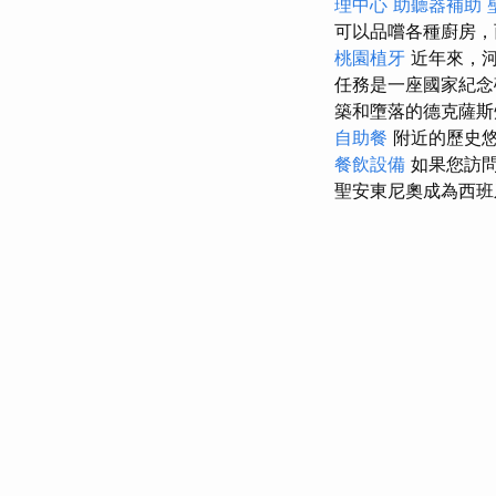
理中心
助聽器補助
可以品嚐各種廚房
桃園植牙
近年來，河
任務是一座國家紀念
築和墮落的德克薩
自助餐
附近的歷史悠久
餐飲設備
如果您訪問
聖安東尼奧成為西