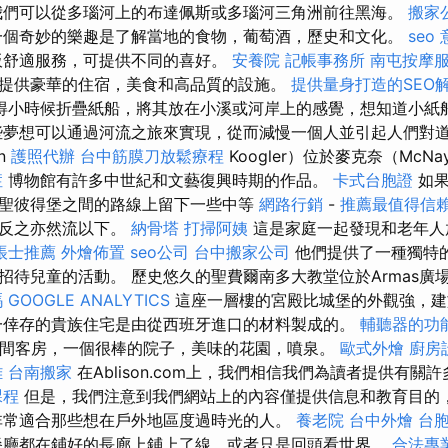
我們可以從多瑙河上的布達佩斯或多瑙河三角洲前往黑海。
搬家
一個奇妙的樂趣是了解當地的食物，葡萄酒，歷史和文化。
seo
板舒適服務，可提供不同的喜好。
安養院
記帳事務所
南屯按摩
提供豪華的住宿，美食和高品質的設施。
提供量身打造的SEO
得小時候折疊紙船，將其放在小溪或河岸上的感覺，想知道小紙
些夢想可以通過河流之旅來實現，從而減慢一個人並引起人們對道
n
護照代辦
台中筋膜刀放鬆療程
Koogler）位於麥克奈（Mc
症
博物館有許多中世紀和文藝復興時期的作品。
卡式台胞證
如果
聖彼得堡之間的路線上留下一些中等
網路行銷
-
推薦最值得信賴
，反之亦然流以下。
納骨塔
打掃阿姨
這是家庭一起發現和老年人
帳士推薦
外燴佈置
seo公司
台中搬家公司
他們提供了一種獨特
招待兒童的活動。 歷史悠久的聖費爾南多大教堂位於Armas廣
嗎
GOOGLE ANALYTICS
這座一層樓的宮殿比城堡的外觀強，建於
倖存的貴族住宅是由從西班牙進口的材料製成的。
輔聽器的功
0間客房，一個很棒的院子，美味的花園，噴泉。
歐式外燴
廚房
雄
台南搬家
在Ablison.com上，我們相信我們為讀者提供有關
課程
但是，我們注意到我們網站上的內容僅提供信息和教育目的
非常適合那些想在戶外地區度過時光的人。
養老院
台中外燴
台
廳都在鋪好的長廊上鋪上了線，或者只是回頭看世界。
合法專