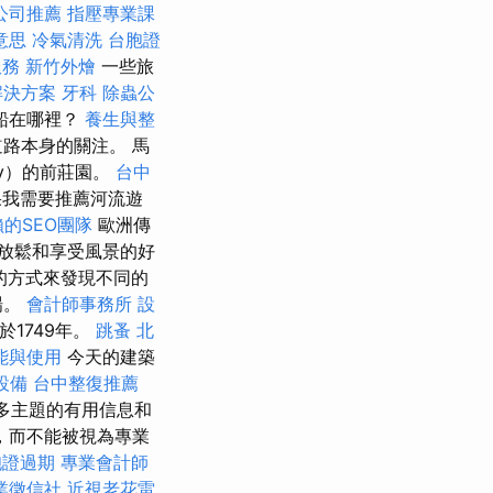
公司推薦
指壓專業課
 意思
冷氣清洗
台胞證
服務
新竹外燴
一些旅
解決方案
牙科
除蟲公
船在哪裡？
養生與整
路本身的關注。 馬
Nay）的前莊園。
台中
我需要推薦河流遊
的SEO團隊
歐洲傳
放鬆和享受風景的好
的方式來發現不同的
場。
會計師事務所
設
1749年。
跳蚤
北
能與使用
今天的建築
設備
台中整復推薦
許多主題的有用信息和
，而不能被視為專業
胞證過期
專業會計師
業徵信社
近視老花雷