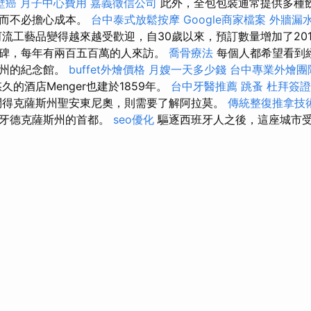
壁癌
月子中心費用
嘉義徵信公司
此外，全包包裝通常提供多種
，而不必擔心成本。
台中泰式放鬆按摩
Google商家檔案
外牆漏
流工藝品變得越來越受歡迎，自30歲以來，預訂數量增加了201
碑，每年有兩百五百萬的人來訪。
喬骨療法
每個人都希望看到
斯州的紀念館。
buffet外燴價格
月嫂一天多少錢
台中專業外燴團
的酒店Menger也建於1859年。
台中牙醫推薦
跳蚤
杜拜簽證
得克薩斯州聖安東尼奧，則需要了解阿拉莫。
傳統整復推拿技
班牙德克薩斯州的首都。
seo優化
驅逐西班牙人之後，這座城市