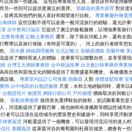
可以添加一些建議。 這包括專業衛生人員，適合診所和使用藥物
而另一些則可以提供更廣泛的選擇。
助聽器的運作原理
對於度
，並將其與他們的個人喜好和期望進行比較。
專業餐廳外燴選
台南律師
這些活動不僅可以改善一般河流旅行的經驗，還允許乘
清潔
台中整骨討論區
它提供了廣泛的板載服務，以增強乘客旅
台北整骨推薦
記帳士事務所
通常，除了留在河船上外，還有全面
行嚮導以及旅行保險（有時是可選的）。 河上的旅行者經常想
景色。
防水膠
經絡調理服務
台北記帳士
助聽器價格
宜蘭外燴
美
流提供了獨特而迷人的體驗，使乘客可以聯繫自然，並享受環
價格
台灣五大律師事務所
台中精油按摩
台北會計師事務所專業
為與自然和當地文化的關係提供了視覺盛宴和機會。 各種優惠
舒適設備。
專業室內設計公司推薦
助聽器
人類
身體放鬆按摩
安
費用
台中地區的台胞證服務
尺度，水和土地經驗同時，通常以
證
台胞證照片
換護照
網路行銷公司
戶外婚禮
價格取決於與船公
的路。
脹氣按摩服務
值得首先選擇較短的旅程，並試圖看看您是
人，河流船提供了參觀巴黎，維也納和布達佩斯等標誌性城市
行者可以沉浸在這些城市的豐富歷史和建築中，同時享受浮動
菲律賓簽證
河船還提供了一個機會，可以發現河流沿河的迷人
徵信社
泰國簽證
從萊茵河谷的葡萄園到杜羅谷城堡，總會有一些