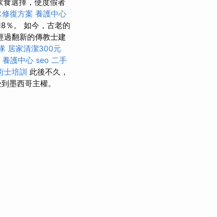
飲食選擇，使度假者
水修復方案
養護中心
8％。 如今，古老的
經過翻新的傳教士建
隊
居家清潔300元
養護中心
seo
二手
術士培訓
此後不久，
受到墨西哥主權。