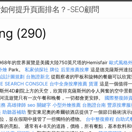
析如何提升頁面排名？-SEO顧問
ng (290)
68年的世界展覽是美國大陸750英尺塔的Hemisfair
歐式風格
外燴
Park。
私家偵探社
牌位
后里推薦按摩
這是德克薩斯州達
內設計圖規劃
台胞證新北
從觀察者的甲板和旋轉的餐廳可以欣賞
E SEARCH CONSOLE
台中全身按摩推薦
貨運
這是一個值得一
斯州4D劇院上方的天空，欣賞得克薩斯州的令人興奮的空中景觀
河流遊覽只有一次午餐和晚餐，一切都會更安靜。
國際整復師
服務
高雄律師
seo 關鍵字
小型外燴推薦
台胞證台南
豐原按摩服
美
助聽器補助
聖安東尼奧的希爾頓酒店提供了一個節日藝術演示
位，並在假期中接管了一些獨特的禮物。
台中整復療程
自助式
客的亮點。 通常有4-8天的道路，價格，所有餐點，基本飲料