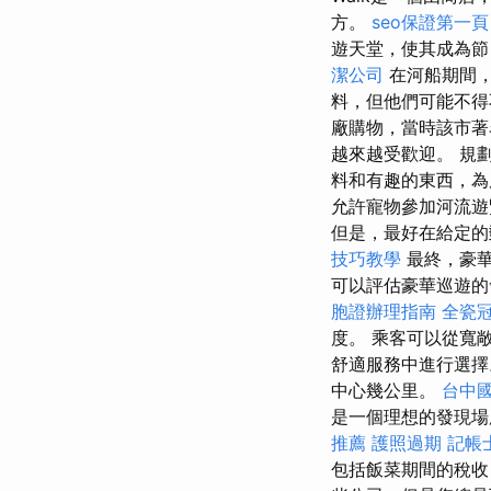
方。
seo保證第一頁
遊天堂，使其成為節
潔公司
在河船期間
料，但他們可能不
廠購物，當時該市著
越來越受歡迎。 規
料和有趣的東西，為
允許寵物參加河流
但是，最好在給定的
技巧教學
最終，豪
可以評估豪華巡遊的
胞證辦理指南
全瓷
度。 乘客可以從寬
舒適服務中進行選
中心幾公里。
台中
是一個理想的發現
推薦
護照過期
記帳
包括飯菜期間的稅收