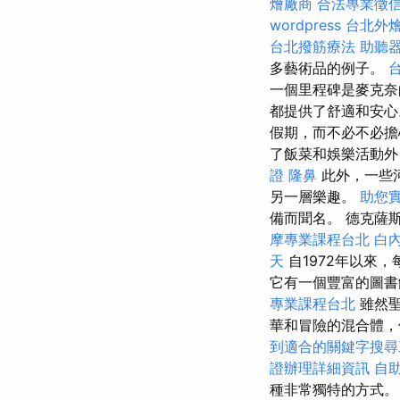
燴廠商
合法專業徵
wordpress
台北外
台北撥筋療法
助聽
多藝術品的例子。
一個里程碑是麥克奈
都提供了舒適和安
假期，而不必不必擔
了飯菜和娛樂活動外
證
隆鼻
此外，一些
另一層樂趣。
助您
備而聞名。 德克薩
摩專業課程台北
白
天
自1972年以來
它有一個豐富的圖書
專業課程台北
雖然
華和冒險的混合體，
到適合的關鍵字搜尋
證辦理詳細資訊
自
種非常獨特的方式