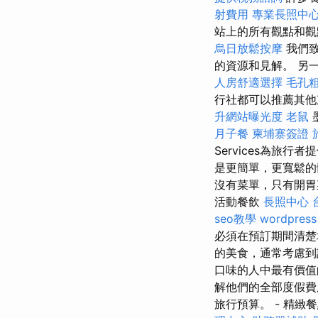
射費用
專業長照中
站上的所有觀點和
烏日放鬆按摩
我們
的資源和見解。 另
人房舒適選擇
毛孔
行社都可以推薦其
升網站曝光度
老鼠
月子餐
柬埔寨簽證
Services為旅
是更簡單，更寬鬆的
沒有菜單，只有開胃
活動餐飲
長照中心
seo教學
wordpress
必須在預訂期間清
的美食，通常考慮
口味的人中最有價值
解他們的全部度假費
旅行預算。 - 精緻