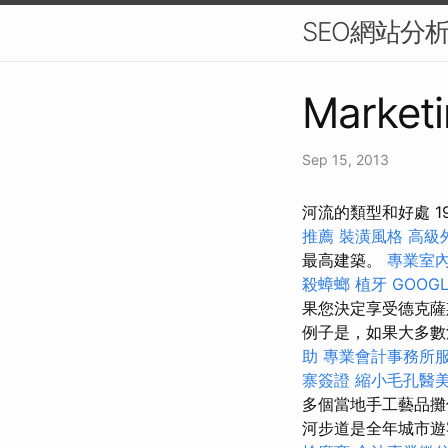
SEO網站分
Marketi
Sep 15, 2013
河流的類型和好處 19
推薦
裝潢風格
高級
最高建築。
專業室
殺蟑螂
植牙
GOOGL
果您決定享受德克薩
例子是，如果大多數
助
專業會計事務所
寨簽證
縮小毛孔醫
多個當地手工藝品攤
河步道是全年城市遊