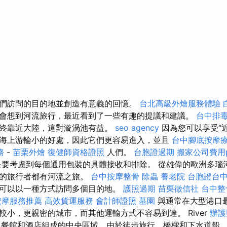
們訪問的目的地並創造有意義的回憶。
台北高級外燴服務體驗
會想到河流旅行，最近看到了一些有趣的提議和建議。
台中排
終靠近大陸，這對漩渦池有益。
seo agency
因為您可以享受“
海上游輪小的好處，因此它們更容易進入，並且
台中腳底按摩
務
-
苗栗外燴
復健師資格證照
人們。
台胞證過期
搬家公司費用p
要考慮到每個通用包裝的具體接收和排除。 從雄偉的歐洲多瑙
型的旅行者都有河流之旅。
台中按摩整骨
除蟲
養老院
台胞證台
可以以一種方式訪問​​多個目的地。
護照過期
苗栗徵信社
台中整
按摩服務推薦
高效貨運服務
會計師證照
墓園
與通常在大型港口
較小，更親密的城市，而其他運輸方式不容易到達。 River
辦護
店，餐館和酒店組成的中央區域，由於徒步旅行，橋樑和下水道船