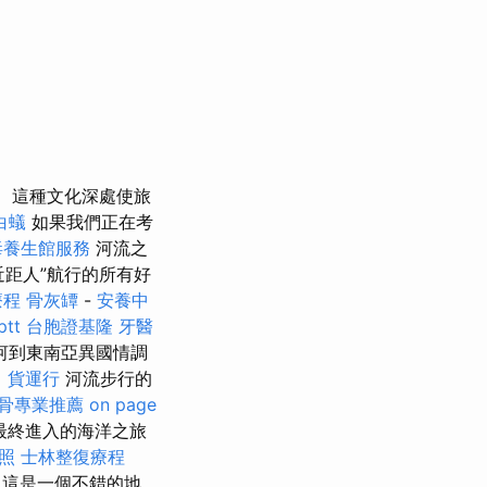
這種文化深處使旅
白蟻
如果我們正在考
毒養生館服務
河流之
近距人”航行的所有好
療程
骨灰罈
-
安養中
tt
台胞證基隆
牙醫
河到東南亞異國情調
中
貨運行
河流步行的
骨專業推薦
on page
最終進入的海洋之旅
照
士林整復療程
，這是一個不錯的地