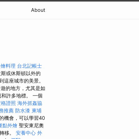
About
外燴料理
台北記帳士
拉斯或休斯頓以外的
到這座城市的美景。
遊的地方，尤其是如
和許多地標。 一個
資格證照
海外抓姦協
務推薦
防水漆
柬埔
的機會，可以學習40
餐點外燴
聖安東尼奧
和轉移。
安養中心
外