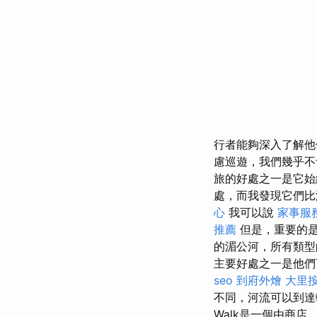
行者能夠深入了解他
慮巡遊，我們幾乎不
旅的好處之一是它始
處，而我發現它們比
心
我可以說
家事服
推薦
但是，重要的是
的湄公河，所有類
主要好處之一是他們
seo
到府外燴
大里
不同，河流可以到達
Walk是一個由商