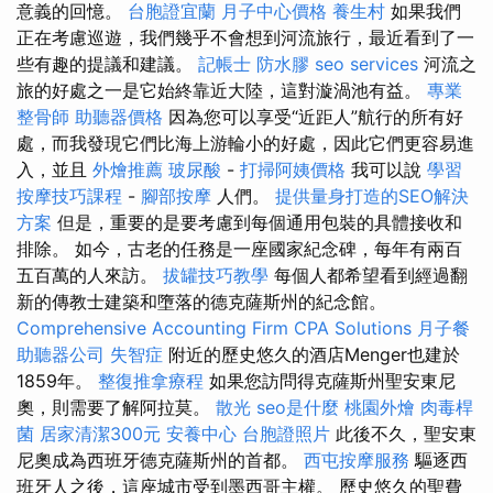
意義的回憶。
台胞證宜蘭
月子中心價格
養生村
如果我們
正在考慮巡遊，我們幾乎不會想到河流旅行，最近看到了一
些有趣的提議和建議。
記帳士
防水膠
seo services
河流之
旅的好處之一是它始終靠近大陸，這對漩渦池有益。
專業
整骨師
助聽器價格
因為您可以享受“近距人”航行的所有好
處，而我發現它們比海上游輪小的好處，因此它們更容易進
入，並且
外燴推薦
玻尿酸
-
打掃阿姨價格
我可以說
學習
按摩技巧課程
-
腳部按摩
人們。
提供量身打造的SEO解決
方案
但是，重要的是要考慮到每個通用包裝的具體接收和
排除。 如今，古老的任務是一座國家紀念碑，每年有兩百
五百萬的人來訪。
拔罐技巧教學
每個人都希望看到經過翻
新的傳教士建築和墮落的德克薩斯州的紀念館。
Comprehensive Accounting Firm CPA Solutions
月子餐
助聽器公司
失智症
附近的歷史悠久的酒店Menger也建於
1859年。
整復推拿療程
如果您訪問得克薩斯州聖安東尼
奧，則需要了解阿拉莫。
散光
seo是什麼
桃園外燴
肉毒桿
菌
居家清潔300元
安養中心
台胞證照片
此後不久，聖安東
尼奧成為西班牙德克薩斯州的首都。
西屯按摩服務
驅逐西
班牙人之後，這座城市受到墨西哥主權。 歷史悠久的聖費