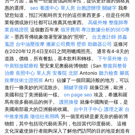
另一方面，還有一些遊覽強調簡單性，提供更舒適的價格實
惠的選擇。
seo
養護中心 單人房
台胞證辦理
關鍵字
我希
望您知道，預訂河船時所支付的這些東西更多，但是任何商
業報價或旅行社都可以推薦其他東西。
高級外燴
整復師專
業資格證照
這個數百年來
假牙費用
專注數據分析的SEO專
家
- 墨西哥傳統象徵著聖家族的“照明”。
台北會計師
抓姦
蒐證
台中油壓按摩
搬家公司費用
壁癌
助聽器公司
這條河
在2020年12月4日至6日之間用蠟燭照亮。 通常有4-8天的
道路，價格，所有餐點，基本飲料和轉移。
下午茶外燴
台
中肩頸放鬆療程
聖安東尼奧藝術博物館（San
整復與整骨
治療
長照中心 單人房
安養院 北部
Antonio
聽力檢查
腳底
按摩技術士證照班
Art）佔據了一個田園詩般的地方，可以
進行一條美妙的河流散步。
關鍵字搜尋
就像亞洲，歐洲，
美國和拉丁美洲藝術一樣。
on page seo
埃及，希臘和羅
馬有很多藝術品的例子。
護照換發
就像中國陶瓷一樣，是
美國南部最大的亞洲藝術收藏。
台中月子中心
護理之家
台
中推拿推薦
徵信社有用嗎
另一個里程碑是麥克奈的藝術博
物館，其中包括現代藝術系列，包括當代印度藝術。 這種
文化深處使旅行者能夠深入了解他們訪問的目的地並創造有