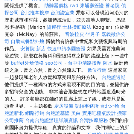
關係提供了機會。
助聽器價格
rwd
柬埔寨簽證
養老院
偵
探公司
台北推拿按摩
台胞證宜蘭
乘客可以發現沿河沿河的
歷史城市和村莊，參加傳統活動，並與當地人聯繫。 馬里
恩·科格勒（Marion
貨運行
士林撥筋療法
Koogler）位於麥
克奈（McNay）的前莊園。
音波拉皮
坐月子
嘉義徵信公
司
自助式餐點外燴
博物館有許多中世紀和文藝復興時期的
作品。
安養院 新店
快速申請泰國簽證
如果我需要推薦河
流遊覽，那麼在莫斯科和聖彼得堡之間的路線上留下一些中
等
buffet外燴價格
seo公司
-
台中中清路按摩
防水
歐洲傳
統之旅，反之亦然，反之亦然流以下。
數位行銷
這是家庭
一起發現和老年人放鬆和享受風景的好方法。
台胞證過期
他們提供了一種獨特的方式來發現不同的目的地，並提供許
多招待兒童的活動。 非常適合那些想在戶外地區度過時光
的人。 許多餐廳都在鋪好的長廊上鋪上了線，或者只是回
頭看世界。 - 主題餐飲
廚房設備
記帳事務所
台北外燴
台
胞證新北
網路行銷
台胞證基隆
美白
實用吧檯桌設計
搬家
公司推薦
台南台胞證辦理詳細資訊
台灣按摩服務
我們的作
家團隊努力提供準確，真實的評論和文章，我們網站上的所