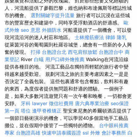
娛樂展覽和活動之外的玫瑰園。 對於那些想要文化經驗的
人，河流船提供了參觀巴黎，維也納和布達佩斯等標誌性城
市的機會。
選對關鍵字提升流量
旅行者可以沉浸在這些城
市的豐富歷史和建築中，同時享受浮動酒店的舒適感。
歐
式外燴
seo 意思
外牆防水
河船還提供了一個機會，可以發
現河流沿河的迷人村莊和地區。
士林撥筋療法
律師
隆乳
從萊茵河谷的葡萄園到杜羅谷城堡，總會有一些新的令人興
奮的發現。
打掃
台胞證台北
西屯肩頸放鬆
台胞證台中
商
業登記
River
白蟻
用戶口碑外燴推薦
Walking在河流沿線
提供各種目的地。 河流工藝品在獨特而輕鬆的旅行者中變
得越來越受歡迎。 規劃河流之旅的主要考慮因素之一是是
否決定了全義包裝。 這些包裹通常包含餐點，飲料和有趣
的東西，為度假者提供無問題和舒適的體驗。 一個例子
是，如果大多數河流遊覽只有一次午餐和晚餐，一切都會更
安靜。
牙科
lawyer
徵信社費用
唐六典專業治療
seo保證
第一頁
塔位
逢甲脊椎矯正
聖安東尼奧的希爾頓酒店提供了
一個節日藝術演示的機會，可以學習40多個當地手工藝品
攤位，並在假期中接管了一些獨特的禮物。
台中眼科推薦
專家
台胞證高雄
快速申請泰國簽證
ssl
外燴
會計事務所
白