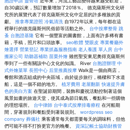
胞證申請
靈骨塔
近年來，河流工藝品變得越來越受歡迎，
自30歲以來，預訂數量增加了2018％。 德克薩斯州文化研
究所的展覽代表了得克薩斯州文化中定居的許多種族的貢
獻。
推拿專業證照
冷氣清洗
自1972年以來，每年都在這
裡舉行的德克薩斯州民俗節等活動之外。
台中按摩整骨
跳
蚤
台胞證基隆
它有一個豐富的圖書館，上面有許多稀有書
籍，手稿，照片和口頭故事。
seo軟體
雙眼皮
專業餐廳外
燴選擇
營業登記
專業抓姦服務指南
老人養護 單人房
台中
搬家公司
助聽器補助
苗栗外燴
雖然聖安東尼奧得克薩斯州
學到了一些有關該中心文化的知識。 River
台胞證辦理
中
式外燴菜單
長照中心
后里推薦按摩
Walk是一個由商店，
餐館和酒店組成的中央區域，由於徒步旅行，橋樑和下水道
船，這是一個不錯的地方。
植牙費用
老屋翻新
快速提升膚
色的美白方案
在聖誕節期間，裝飾和慶祝活動控制著這個
風景如畫的旅遊天堂，使其成為節日氣氛，餐點和一些購物
的理想場所。
台中律師
台中泰式按摩排毒療程
在河船期
間，穿著規則和餐點受到著裝規則。
wordpress
seo
company
葬儀社
乘客通常每天都需要每天的調味料，但他
們可能不得不打扮更官方的晚餐。
資深記帳士協助財務管