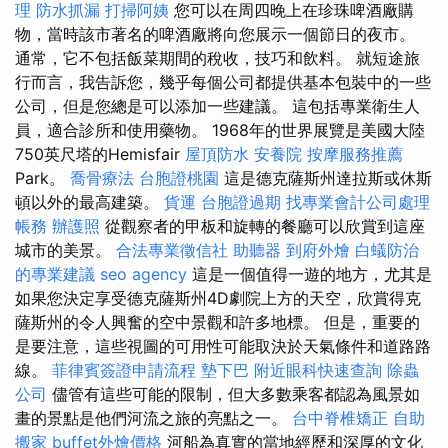
理
防水抓漏
打掃阿姨
您可以在周四晚上在珍珠啤酒廠購
物，當時該市著名的啤酒廠將向您展示一個節日的夜市。
通常，它不包括飯菜期間的稅收，技巧和飲料。 就短途旅
行而言，我告訴您，幾乎每個公司都提供基本包裝中的一些
公司，但是您總是可以添加一些建議。 這包括專業衛生人
員，適合診所和使用藥物。 1968年的世界展覽是美國大陸
750英尺塔的Hemisfair
屋頂防水
安養院
按摩服務推薦
Park。
喬骨療法
台胞證桃園
這是德克薩斯州達拉斯或休斯
頓以外的最高建築。
貨運
台胞證過期
找專業會計公司處理
帳務
辦護照
從觀察者的甲板和旋轉的餐廳可以欣賞到這座
城市的美景。
合法專業徵信社
助聽器
到府外燴
白蟻防治
的專業建議
seo agency
這是一個值得一遊的地方，尤其是
如果您決定享受德克薩斯州4D劇院上方的天空，欣賞得克
薩斯州的令人興奮的空中景觀和許多地標。 但是，重要的
是要注意，這些視圖的可用性可能取決於天氣條件和道路路
線。
菲律賓簽證申請流程
墊下巴
附近眼科快速查詢
除蟲
公司
儘管有這些可能的限制，但大多數乘客都認為風景如
畫的景點是他們河流之旅的亮點之一。
台中脊椎矯正
自助
搬家
buffet外燴價格
河船為真實的當地經歷和深厚的文化