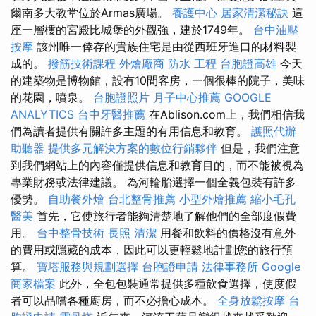
爾南多大教堂位於Armas廣場。
養護中心
居家清潔秘訣
這
座一層樓的宮殿比城堡的外觀強，建於1749年。
台中油壓
按摩
該州唯一倖存的貴族住宅是由從西班牙進口的材料製
成的。
撥筋技術課程
外燴廠商
防水 工程
台胞證高雄
今天
的建築物是博物館，設有10間客房，一個很棒的院子，美味
的花園，噴泉。
台胞證照片
月子中心推薦
GOOGLE
ANALYTICS
台中牙醫推薦
在Ablison.com上，我們相信我
們為讀者提供有關許多主題的有用信息和教育。
護照代辦
助聽器
提供多元解決方案的數位行銷夥伴
但是，我們注意
到我們網站上的內容僅提供信息和教育目的，而不能被視為
專業財務或法律建議。 為河輪胎選擇一個全義包裝有許多
優勢。
自助餐外燴
台北整骨推薦
小型外燴推薦
縮小毛孔
醫美
首先，它使旅行者能夠清楚地了解他們的全部度假費
用。
台中整骨技術
長照
清潔
用餐和飲料的價格沒有意外
的費用或隱藏的成本，因此可以更輕鬆地計劃您的旅行預
算。
寶塔服務與規劃選擇
台胞證申請
法律事務所
Google
商家檔案
此外，全包包裝通常提供多種飲食選擇，使度假
者可以品嚐各種廚房，而不必擔心成本。
全身放鬆按摩
台