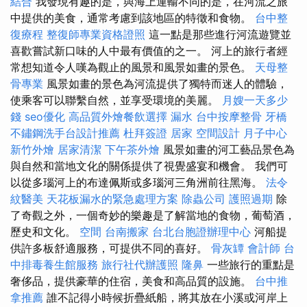
結合
我發現有趣的是，與海上運輸不同的是，在河流之旅
中提供的美食，通常考慮到該地區的特徵和食物。
台中整
復療程
整復師專業資格證照
這一點是那些進行河流遊覽並
喜歡嘗試新口味的人中最有價值的之一。 河上的旅行者經
常想知道令人嘆為觀止的風景和風景如畫的景色。
天母整
骨專業
風景如畫的景色為河流提供了獨特而迷人的體驗，
使乘客可以聯繫自然，並享受環境的美麗。
月嫂一天多少
錢
seo優化
高品質外燴餐飲選擇
漏水
台中按摩整骨
牙橋
不鏽鋼洗手台設計推薦
杜拜簽證
居家
空間設計
月子中心
新竹外燴
居家清潔
下午茶外燴
風景如畫的河工藝品景色為
與自然和當地文化的關係提供了視覺盛宴和機會。 我們可
以從多瑙河上的布達佩斯或多瑙河三角洲前往黑海。
法令
紋醫美
天花板漏水的緊急處理方案
除蟲公司
護照過期
除
了奇觀之外，一個奇妙的樂趣是了解當地的食物，葡萄酒，
歷史和文化。
空間
台南搬家
台北台胞證辦理中心
河船提
供許多板舒適服務，可提供不同的喜好。
骨灰罈
會計師
台
中排毒養生館服務
旅行社代辦護照
隆鼻
一些旅行的重點是
奢侈品，提供豪華的住宿，美食和高品質的設施。
台中推
拿推薦
誰不記得小時候折疊紙船，將其放在小溪或河岸上