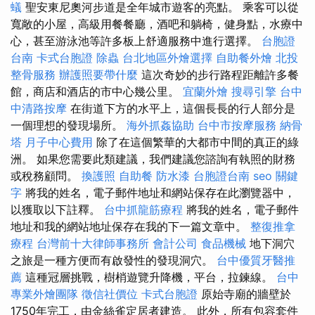
蟻
聖安東尼奧河步道是全年城市遊客的亮點。 乘客可以從
寬敞的小屋，高級用餐餐廳，酒吧和躺椅，健身點，水療中
心，甚至游泳池等許多板上舒適服務中進行選擇。
台胞證
台南
卡式台胞證
除蟲
台北地區外燴選擇
自助餐外燴
北投
整骨服務
辦護照要帶什麼
這次奇妙的步行路程距離許多餐
館，商店和酒店的市中心幾公里。
宜蘭外燴
搜尋引擎
台中
中清路按摩
在街道下方的水平上，這個長長的行人部分是
一個理想的發現場所。
海外抓姦協助
台中市按摩服務
納骨
塔
月子中心費用
除了在這個繁華的大都市中間的真正的綠
洲。 如果您需要此類建議，我們建議您諮詢有執照的財務
或稅務顧問。
換護照
自助餐
防水漆
台胞證台南
seo 關鍵
字
將我的姓名，電子郵件地址和網站保存在此瀏覽器中，
以獲取以下註釋。
台中抓龍筋療程
將我的姓名，電子郵件
地址和我的網站地址保存在我的下一篇文章中。
整復推拿
療程
台灣前十大律師事務所
會計公司
食品機械
地下洞穴
之旅是一種方便而有啟發性的發現洞穴。
台中優質牙醫推
薦
這種冠層挑戰，樹梢遊覽升降機，平台，拉鍊線。
台中
專業外燴團隊
徵信社價位
卡式台胞證
原始寺廟的牆壁於
1750年完工，由金絲雀定居者建造。 此外，所有包容套件