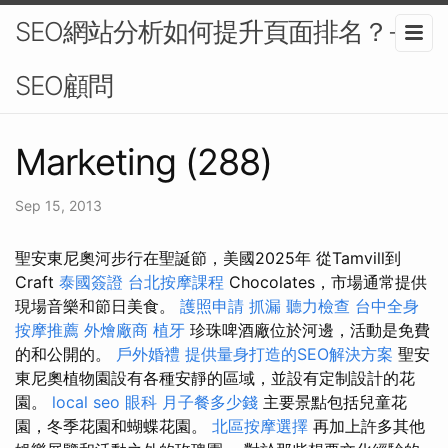
SEO網站分析如何提升頁面排名？-
SEO顧問
Marketing (288)
Sep 15, 2013
聖安東尼奧河步行在聖誕節，美國2025年 從Tamvill到
Craft
泰國簽證
台北按摩課程
Chocolates，市場通常提供
現場音樂和節日美食。
護照申請
抓漏
聽力檢查
台中全身
按摩推薦
外燴廠商
植牙
珍珠啤酒廠位於河邊，活動是免費
的和公開的。
戶外婚禮
提供量身打造的SEO解決方案
聖安
東尼奧植物園設有各種安靜的區域，並設有定制設計的花
園。
local seo
眼科
月子餐多少錢
主要景點包括兒童花
園，冬季花園和蝴蝶花園。
北區按摩選擇
再加上許多其他