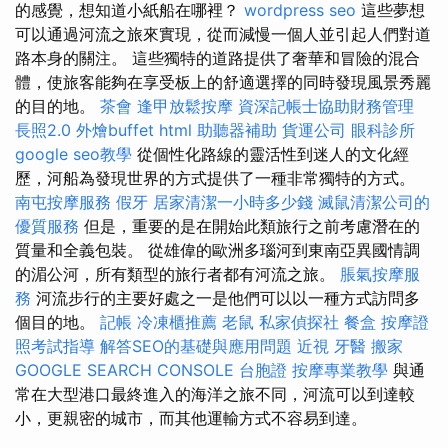
的感覺，想知道小紙船在哪裡？
wordpress seo
這些夢想
可以通過河流之旅來實現，從而減慢一個人並引起人們對道
路本身的關注。 這些獨特的道路提供了奢華和冒險的混合
體，使旅客能夠在享受板上的舒適選擇的同時發現風景秀麗
的目的地。
茶會
逢甲放鬆按摩
資深記帳士協助財務管理
長照2.0
外燴buffet
html
助聽器補助
貨運公司
眼科診所
google seo教學
從個性化路線的靈活性到迷人的文化經
歷，河船為發現世界的方式提供了一種非常獨特的方式。
南屯按摩服務
假牙
居家清潔一小時多少錢
滅鼠清潔公司的
優質服務
但是，重要的是在開始此類旅行之前考慮潛在的
質量和全義包裝。 從雄偉的歐洲多瑙河到東南亞異國情調
的湄公河，所有類型的旅行者都有河流之旅。
脹氣按摩服
務
河流步行的主要好處之一是他們可以以一種方式訪問​​多
個目的地。
記帳
冷凍櫃推薦
老鼠
私家偵探社
餐盒
按摩證
照考試指導
解答SEO的基礎與應用問題
近視
牙醫
搬家
GOOGLE SEARCH CONSOLE
台胞證
按摩專業教學
與通
常在大型港口最終進入的海洋之旅不同，河流可以到達較
小，更親密的城市，而其他運輸方式不容易到達。