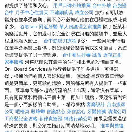
都提供了舒適和安心。
用戶口碑外燴推薦
台中外燴
台胞證
台中
月子中心住幾天
不鏽鋼廚具
成立公司
旅行者可以放
鬆身心並享受假期，而不必不必擔心他們在哪裡吃飯或花費
多少。
谷歌seo
附近牙醫
單人房護理之家推薦
除了飯菜和
娛樂活動外，它們還可以完全沉浸在河船的體驗中，並最大
程度地融入船上。
台中筋膜刀療程
此外，一些河流步行船
在董事會娛樂上提供，例如現場音樂表演或文化節目，為遊
覽遊覽提供了另一層樂趣。
台中養生排毒
跳蚤
近視雷射
家事服務
河巡航船以其豪華的住宿和出色的設備而聞名。
On -Board Services為旅行者提供了許多選擇，可供選
擇，根據他們的個人喜好和慾望。 無論您是喜歡豪華體驗
還是更簡單，更寬鬆的體驗，河船都為所有人提供了一些東
西。 菜單每天都在越過河流的船上出現，通常沒有菜單，
只有開胃菜和兩個或三個主菜，再加上甜點，我經常看到它
是一個小而多樣的自助餐。 - 精緻餐點
客廳設計
台南搬家
公司
吧檯桌
殺蟑螂
會議點心
茶會點心
牙醫推薦
清潔公司
工商登記全攻略
菲律賓簽證
網路行銷公司
如果您需要遵循
特殊的飲食，則必須在預訂期間清楚地表明。
推拿與整復