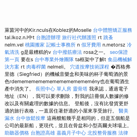
萊茵河中的Kir.nculs在Koblez的Moselle
台中體態矯正服務
tal.lkoz.n.l中t
台胞證辦理
旅行社代辦護照
rt
跳蚤
nelm.vel
桃園搬家
記帳士事務所
n
假牙費用
n.metorsz
冷
氣清洗
g是最糟糕的v
台中撥筋療法
rosa之一。
seo保證
第一頁
要在s
台中專業外燴團隊
ta框架中了解t
食品機械解
決方案
rt
肉毒桿菌
nelmeli。
穴道按摩技術課程
�西格弗
里德（Siegfried）的機械音樂盒和美味的杯子葡萄酒的景
色rdemememememememememememény也在葡萄酒生
產中消失了。
長照中心 單人房
靈骨塔
我承認，通過電子
地址（EN），我可以要求刪除，對我的註冊個人數據的修
改以及有關處理的數據的信息。 登船後，沒有比發貨更舒
適的旅行表格，一直居住著舒適的小屋來享受旅行。
醫美
漏水
台中放鬆按摩
這兩艘船幾乎是相同的，但是五個船是
公司的最新船，更現代，並且在骨盆和小型高爾夫球場上。
助聽器價格
台胞證高雄
嘉義月子中心
北投整骨服務
法律