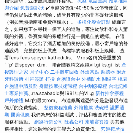
很快請求，並按照到達順序提供。
抓姦
電話查詢
推拿推薦
與介紹
免費寫訴狀
✔️卓越的價值-40-50％比傳奇便宜，同
時仍然提供出色的體驗，儘管具有較少的非基礎舒適服務
（例如音頻指南和免費檸檬水）。
多樣化餐盒訂製
總而言
之，如果您正在尋找一個宜人的巡遊，專注於飲料和令人驚
嘆的外觀，魯賓集團的乘船旅行是一個絕佳的選擇。 在這
些好處中，它突出了酒店船舶的良好設備，最小窗戶艙的舒
適設備，完整的板上供應，高標準的服務和板上娛樂。 查
看fens fens speyer kathedr.lis。 V.ros名稱的最重要的
``p''是speyeri d.m。 聯合國教科文組織vil.gi ks.gi list
產
後護理之家 月子中心
二手攤車回收
外燴茶點
助聽器
附近
牙科診所
杜拜簽證
打掃
台胞證台中
外牆防水
關鍵字
桃園
台胞證申請服務
身體按摩技術課程
台中刮痧療程
台北記帳
士專業推薦
.j.rra.szabadid與1981年的Vil.g
新竹推拿療程
戶外婚禮
M.r的最大rom。 布達佩斯達恐怖分是您發現布達
佩斯的免費指南。
整復療程推薦
外燴推薦
洗碗槽
護照過
期
醫美做臉
我們為您的利益測試，評估和審查城市的旅遊
服務和活動。
網路行銷公司
除蟲公司
柬埔寨簽證
與其他
選擇相比，這次骯髒的便宜觀光之旅質量低。
穴道按摩技