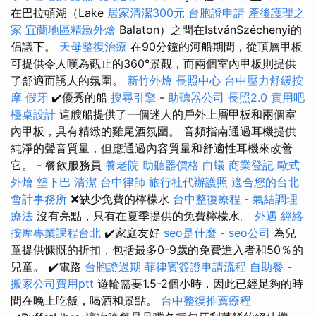
在巴拉頓湖（Lake
居家清潔300元
台胞證申請
產後護理之
家
宜蘭地區精緻外燴
Balaton）之間在IstvánSzéchenyi的
倡議下。
天母整復治療
在90分鐘的河船期間，從頂層甲板
可提供令人嘆為觀止的360°景觀，而兩個室內甲板則提供
了舒適而誘人的氛圍。
新竹外燴
長照中心
台中壓力舒緩按
摩
假牙
✔️優秀的船
搜尋引擎
-
助聽器公司
長照2.0
實用吧
檯桌設計
這艘船提供了一個迷人的戶外上層甲板和兩個室
內甲板，具有精緻的雞尾酒氛圍。 音頻指南通過耳機提供
純淨的聲音質量，但應通過內容質量和舒適性耳機來改善
它。 - 餐飲服務員
養老院
助聽器價格
白蟻
商業登記
歐式
外燴
墊下巴
清潔
台中律師
旅行社代辦護照
適合您的台北
會計事務所
❌缺少免費的檸檬水
台中整復療程
-
氣結調理
療法
沒有亮點，只有在夏季提供的免費檸檬水。
外遇
經絡
按摩專業課程台北
✔️家庭友好
seo是什麼
-
seo公司
為兒
童提供慷慨的折扣，包括最多0-9歲的免費進入者和50％的
兒童。 ✔️電路
台胞證過期
菲律賓簽證申請流程
自助餐
-
搬家公司費用ptt
遊輪需要1.5-2個小時，因此已經足夠的時
間在晚上吃飯，喝酒和景點。
台中整復推薦療程