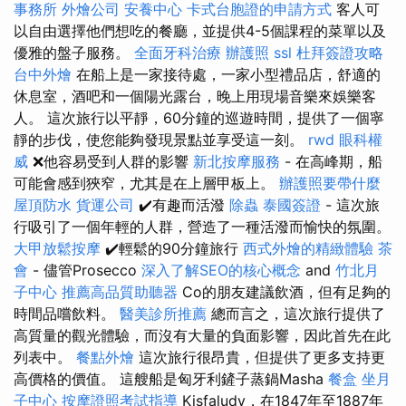
事務所
外燴公司
安養中心
卡式台胞證的申請方式
客人可
以自由選擇他們想吃的餐廳，並提供4-5個課程的菜單以及
優雅的盤子服務。
全面牙科治療
辦護照
ssl
杜拜簽證攻略
台中外燴
在船上是一家接待處，一家小型禮品店，舒適的
休息室，酒吧和一個陽光露台，晚上用現場音樂來娛樂客
人。 這次旅行以平靜，60分鐘的巡遊時間，提供了一個寧
靜的步伐，使您能夠發現景點並享受這一刻。
rwd
眼科權
威
❌他容易受到人群的影響
新北按摩服務
- 在高峰期，船
可能會感到狹窄，尤其是在上層甲板上。
辦護照要帶什麼
屋頂防水
貨運公司
✔️有趣而活潑
除蟲
泰國簽證
- 這次旅
行吸引了一個年輕的人群，營造了一種活潑而愉快的氛圍。
大甲放鬆按摩
✔️輕鬆的90分鐘旅行
西式外燴的精緻體驗
茶
會
- 儘管Prosecco
深入了解SEO的核心概念
and
竹北月
子中心
推薦高品質助聽器
Co的朋友建議飲酒，但有足夠的
時間品嚐飲料。
醫美診所推薦
總而言之，這次旅行提供了
高質量的觀光體驗，而沒有大量的負面影響，因此首先在此
列表中。
餐點外燴
這次旅行很昂貴，但提供了更多支持更
高價格的價值。 這艘船是匈牙利鏟子蒸鍋Masha
餐盒
坐月
子中心
按摩證照考試指導
Kisfaludy，在1847年至1887年