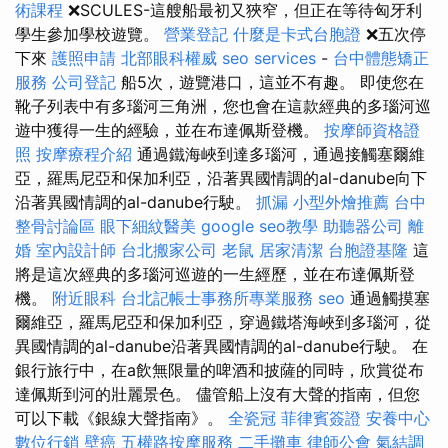
術課程
❌SCULES-這艘船最初又狹窄，但正在等待匈牙利
學生參加學校遊覽。
營業登記
什麼是卡式台胞證
❌五次停
下來
護照申請
北部眼科權威
seo services
-
台中體態矯正
服務
公司登記
船5次，遊覽港口，這並不有趣。 即使您在
靴子列表中有多瑙河三角洲，您也會在這款經典的多瑙河巡
遊中獲得一生的經驗，並在布達佩斯登機。
按摩師資格證
照
按摩療程介紹
通過鐵海峽到達多瑙河，通過接觸塞爾維
亞，羅馬尼亞和保加利亞，沿著異國情調的al-danube向下
沿著異國情調的al-danube行駛。
抓漏
小型外燴推薦
台中
整骨討論區
眼下細紋醫美
google seo教學
助聽器公司
離
婚
室內設計師
台北搬家公司
老鼠
居家清潔
台胞證基隆
這
將是這次經典的多瑙河巡遊的一生經歷，並在布達佩斯登
機。
附近眼科
台北記帳士事務所專業服務
seo
通過觸摸塞
爾維亞，羅馬尼亞和保加利亞，穿過鐵塔海峽到多瑙河，從
異國情調的al-danube沿著異國情調的al-danube行駛。 在
銀行旅行中，在a飲無限量的啤酒和披薩的同時，欣賞從布
達佩斯到河的壯麗景色。 儘管船上沒有大聲的​​指南，但您
可以下載《銀線大聲指南》。
全瓷冠
菲律賓簽證
安養中心
數位行銷
壁癌
五權路按摩服務
二手攤車
律師公會
氣結調