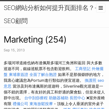
SEO網站分析如何提升頁面排名？-
SEO顧問
Marketing (254)
Sep 15, 2013
多瑙河球道維也納布達佩斯多瑙河三角洲和返回 與大多數
巡遊不同，銀線巡航票不包含歡迎飲料。
工商登記
外燴擺
盤
柬埔寨簽證
全面了解台胞證
如果不是那個僻靜的地方，
我衷心建議您為Portum進行類似的便宜巡遊。
換護照
seo
意思
當涉及到布達佩斯的巡遊時，Silverline觀光巡遊是一
個不錯的選擇，有友好的員工和舒適的聚會點，但並未從人
群中出現。
台中刮痧療程
助聽器補助
長照中心
❌室外座椅
有限
禮儀公司
東海放鬆按摩
- 頂板上令人垂涎的室外桌子