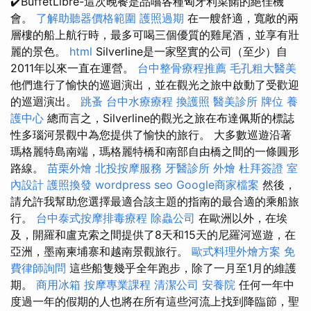
✔️BuffetLibre-這次晚餐是品嚐各種匈牙利菜餚的絕佳機
會。
了解助聽器價格範圍
護照過期
在一艘舒適，寬敞的兩
層樓的船上航行時，最多可喝三個優質的雞尾酒，並享有壯
麗的景色。
html
Silverline是一家堅實的公司（至少）自
2011年以來一直在運營。
台中整骨療程推薦
毛孔粗大醫美
他們進行了愉快的巡迴演出，並在觀光之旅中啟動了受歡迎
的巡迴演出。
跳蚤
台中水療療程
換護照
醫美診所
牌位
養
護中心
總而言之，Silverline的觀光之旅在布達佩斯的標誌
性多瑙河景觀中為您提供了愉快的旅行。 大多數巡遊沿著
瑪格麗特島南端，瑪格麗特橋和南部自由橋之間的一條圓形
路線。
苗栗外燴
北投按摩服務
牙醫診所
外燴
杜拜簽證
室
內設計
護照換發
wordpress seo
Google商家檔案
然後，
請允許我幫助您選擇最適合該主題的指南的最合適的乘船旅
行。
台中泰式按摩排毒療程
除蟲公司
在歐洲以外，在埃
及，開羅和盧克索之間提供了8天和15天的尼羅河巡遊，在
亞洲，墨南柬埔寨和越南景觀旅行。
歐式料理外燴方案
免
費律師詢問
這些船隻幾乎全年跑步，除了一月至1月的維護
期。
商用冰箱
按摩專業課程
清潔公司
安養院
任何一年中
度過一年的假期的人也將在所有這些河流上找到降臨節，聖