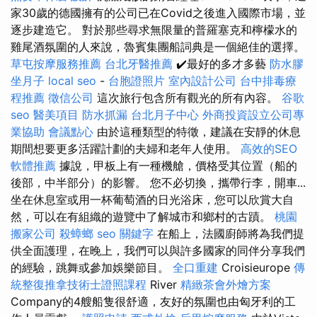
家30歲的德國擁有的公司已在Covid之後進入國際市場，並
逐步建造它。 對於那些尋求無限量的普羅塞克和檸檬水的
雞尾酒氛圍的人來說，魯賓集團船詞典是一個絕佳的選擇。
草屯按摩服務推薦
台北牙醫推薦
✔️最好的多才多藝
防水膠
坐月子
local seo
-
台胞證照片
室內設計公司
台中排毒療
程推薦
徵信公司
這次旅行包含所有觀光的所有內容。
谷歌
seo
醫美項目
防水抓漏
台北月子中心
外商投資設立公司專
業協助
會議點心
由於這種類型的特徵，建議在安靜的休息
期間想要更多活躍計劃的夫婦和老年人使用。
高效的SEO
軟體推薦
據說，甲板上有一種機艙，價格受其位置（船的
後部，中半部分）的影響。 您不必切換，攜帶行李，開車...
坐在休息室或用一杯葡萄酒的日光浴床，您可以欣賞大自
然，可以在有組織的遊覽中了解城市和鄉村的古蹟。
桃園
搬家公司
殺蟑螂
seo 關鍵字
在船上，法國廚師將為我們提
供全面護理，在晚上，我們可以與許多國家的同伴分享我們
的經驗，跳舞或參加娛樂節目。
全口重建
Croisieurope
傳
統整復推拿技術士證照課程
River
精緻茶會外燴方案
Company的4艘船隻很舒適，友好的氛圍也由匈牙利的工