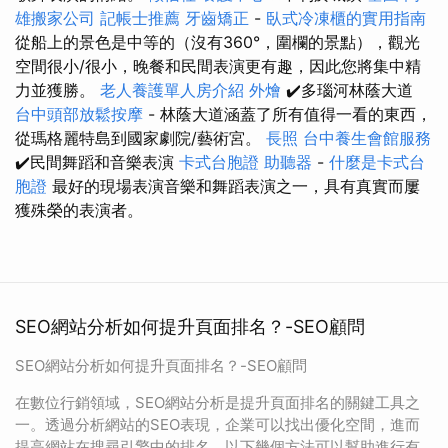
雄搬家公司
記帳士推薦
牙齒矯正
-
臥式冷凍櫃的實用指南
從船上的景色是中等的（沒有360°，圍欄的景點），觀光
空間很小/很小，晚餐和民間表演更有趣，因此您將集中精
力並獲勝。
老人養護單人房介紹
外燴
✔️多瑙河林蔭大道
台中頭部放鬆按摩
- 林蔭大道涵蓋了所有值得一看的東西，
從瑪格麗特島到國家劇院/藝術宮。
長照
台中養生會館服務
✔️民間舞蹈和音樂表演
卡式台胞證
助聽器
-
什麼是卡式台
胞證
最好的現場表演音樂和舞蹈表演之一，具有真實而屢
獲殊榮的表演者。
SEO網站分析如何提升頁面排名？-SEO顧問
SEO網站分析如何提升頁面排名？-SEO顧問
在數位行銷領域，SEO網站分析是提升頁面排名的關鍵工具之
一。透過分析網站的SEO表現，企業可以找出優化空間，進而
提高網站在搜尋引擎中的排名。以下幾個方法可以幫助進行有