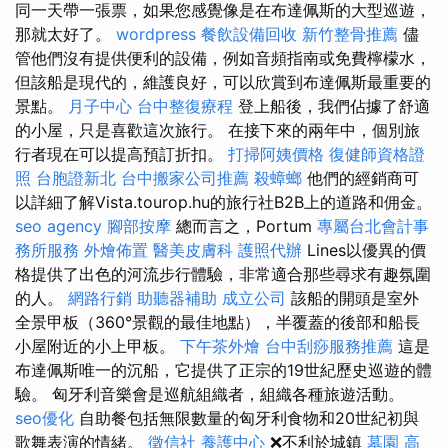
同一天帶一張票，如果您感覺像是在布達佩斯的大型巡遊，
那就太好了。
wordpress
餐飲設備回收
新竹整骨推薦
儘
管他們沒有提供便利的設備，例如音頻指南或免費檸檬水，
但該船是現代的，維護良好，可以欣賞到布達佩斯最重要的
景點。
月子中心
台中整復療程
登上船後，我們佔據了舒適
的小屋，只是喜歡這次旅行。 在接下來的兩年中，個別旅
行者現在可以提高預訂折扣。
打掃阿姨價格
復健師資格證
照
台胞證新北
台中搬家公司推薦
殺蟑螂
他們的經銷商可
以詳細了解Vista.tourop.hu的旅行社B2B上的道路和佣金。
seo agency
腳部按摩
總而言之，Portum
專屬台北會計事
務所服務
外燴佈置
醫美皮膚科
護照代辦
Lines以優異的價
格提供了出色的河流步行體驗，非常適合那些尋求有趣氛圍
的人。
網路行銷
助聽器補助
成立公司
該船的開頭是室外
全景甲板（360°景觀的最佳地點），半覆蓋的後部和船長
小屋附近的小上甲板。
下午茶外燴
台中刮痧服務推薦
這是
布達佩斯唯一的沉船，它提供了正宗的19世紀歷史巡遊的體
驗。 匈牙利音樂會是巡航組織者，組織各種旅遊活動。
seo優化
自助餐包括無限數量的匈牙利食物和20世紀初與
歌舞表演的情緒。
徵信社
養護中心
❌不利於城鎮
墓園
高