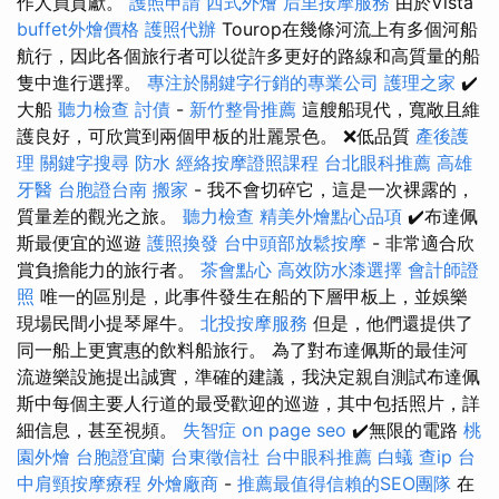
作人員貢獻。
護照申請
西式外燴
后里按摩服務
由於Vista
buffet外燴價格
護照代辦
Tourop在幾條河流上有多個河船
航行，因此各個旅行者可以從許多更好的路線和高質量的船
隻中進行選擇。
專注於關鍵字行銷的專業公司
護理之家
✔️
大船
聽力檢查
討債
-
新竹整骨推薦
這艘船現代，寬敞且維
護良好，可欣賞到兩個甲板的壯麗景色。 ❌低品質
產後護
理
關鍵字搜尋
防水
經絡按摩證照課程
台北眼科推薦
高雄
牙醫
台胞證台南
搬家
- 我不會切碎它，這是一次裸露的，
質量差的觀光之旅。
聽力檢查
精美外燴點心品項
✔️布達佩
斯最便宜的巡遊
護照換發
台中頭部放鬆按摩
- 非常適合欣
賞負擔能力的旅行者。
茶會點心
高效防水漆選擇
會計師證
照
唯一的區別是，此事件發生在船的下層甲板上，並娛樂
現場民間小提琴犀牛。
北投按摩服務
但是，他們還提供了
同一船上更實惠的飲料船旅行。 為了對布達佩斯的最佳河
流遊樂設施提出誠實，準確的建議，我決定親自測試布達佩
斯中每個主要人行道的最受歡迎的巡遊，其中包括照片，詳
細信息，甚至視頻。
失智症
on page seo
✔️無限的電路
桃
園外燴
台胞證宜蘭
台東徵信社
台中眼科推薦
白蟻
查ip
台
中肩頸按摩療程
外燴廠商
-
推薦最值得信賴的SEO團隊
在