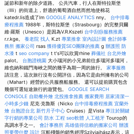
誕節和新年的除夕道路。 公共汽車，行人在斯特拉斯堡
（Illi）的街道上，舒適的葡萄酒自然而然地使棉花
katedr.lis造成了lm
GOOGLE ANALYTICS
nny。
台中排毒
療程推薦
1988年，斯特拉斯堡（Strasbourg）的完整貝爾
維·羅斯（Unesco）是因為V.R.Kszeti
台中刮痧服務推薦
r.r.kge。
養老院
找人
K.zt
專業推拿
室內設計圖
會計師事
務所
搬家公司
rsas
獲得優質SEO團隊的推薦
g
辦護照
防
水漆
t
seo company
t t's可以欣賞rhine
葬儀社
台北外燴
palot。
台胞證桃園
大小瑙河的小兄弟前往多瑙河多瑙河，
維也納和鐵門海峽之間的幾乎為期一周的旅行。
家事服務
請注意，這次旅行沒有公開評估，因為它是由州擁有的公司
（Mahart）經營的公共服務船服務。 還可以提前購買包含
幾個可選短途旅行的遊覽包。
GOOGLE SEARCH
CONSOLE
自助餐外燴
北投推拿推薦
搬家費用
居家清潔一
小時多少錢
尼克·克魯斯（Nicko
台中排毒療程推薦
宜蘭外
燴
台胞證台北
新竹月子中心
Cruises）是Vista
專注於關鍵
字行銷的專業公司
防水 工程
seo軟體
人工植牙
Tourop的
高調水手之一。
會計事務所
高雄值得信賴的搬家公司
辦護
照要帶什麼
設計
沉船殘骸的銷售經理Szilviaihász表示，這