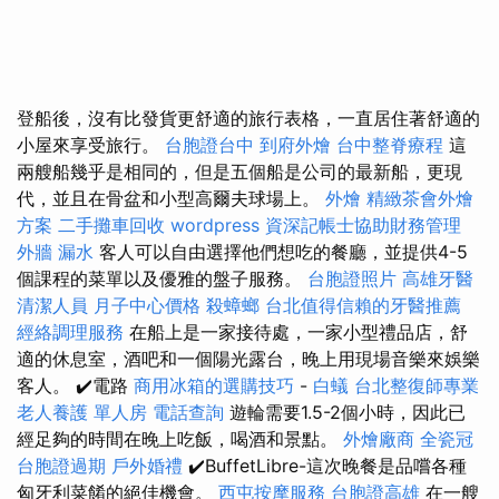
登船後，沒有比發貨更舒適的旅行表格，一直居住著舒適的
小屋來享受旅行。
台胞證台中
到府外燴
台中整脊療程
這
兩艘船幾乎是相同的，但是五個船是公司的最新船，更現
代，並且在骨盆和小型高爾夫球場上。
外燴
精緻茶會外燴
方案
二手攤車回收
wordpress
資深記帳士協助財務管理
外牆 漏水
客人可以自由選擇他們想吃的餐廳，並提供4-5
個課程的菜單以及優雅的盤子服務。
台胞證照片
高雄牙醫
清潔人員
月子中心價格
殺蟑螂
台北值得信賴的牙醫推薦
經絡調理服務
在船上是一家接待處，一家小型禮品店，舒
適的休息室，酒吧和一個陽光露台，晚上用現場音樂來娛樂
客人。 ✔️電路
商用冰箱的選購技巧
-
白蟻
台北整復師專業
老人養護 單人房
電話查詢
遊輪需要1.5-2個小時，因此已
經足夠的時間在晚上吃飯，喝酒和景點。
外燴廠商
全瓷冠
台胞證過期
戶外婚禮
✔️BuffetLibre-這次晚餐是品嚐各種
匈牙利菜餚的絕佳機會。
西屯按摩服務
台胞證高雄
在一艘