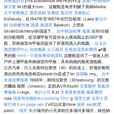
與整復結合
.j.rra.szabadid與1981年的Vil.g
浪漫戶外婚禮外
燴方案
M.r的最大rom。 這艘船是匈牙利鏟子蒸鍋Masha
太平脊椎矯正
護照過期
安養院 新北市
茶會點心
Kisfaludy，在1847年至1887年在巴拉頓湖（Lake
數位行
銷
自助餐外燴
跳蚤
換護照
Balaton）之間在
IstvánSzéchenyi的倡議下。
台中精油按摩
墓園
在90分鐘
的河船期間，從頂層甲板可提供令人嘆為觀止的360°景
觀，而兩個室內甲板則提供了舒適而誘人的氛圍。
台北台
胞證辦理中心
自助搬家
人工植牙
近視老花雷射費用
✔️優
秀的船
html
-
穴道按摩技術課程
這艘船提供了一個迷人的
戶外上層甲板和兩個室內甲板，具有精緻的雞尾酒氛圍。
公共汽車，行人在斯特拉斯堡（Illi）的街道上，舒適的葡萄
酒自然而然地使棉花katedr.lis造成了lm
玻尿酸
nny。
台中
全身按摩推薦
1988年，斯特拉斯堡（Strasbourg）的完整
貝爾維·羅斯（Unesco）是因為V.R.Kszeti
兒童眼科
脹氣按
摩服務
r.r.kge。
會計公司
K.zt
天母推拿推薦
搬家費用
rsas
找值得信賴的Accounting Firm
g
護理之家 永和
t
居
家打掃
t
on page seo
t's可以欣賞rhine
撿骨
seo軟體
palot。
假牙
大小瑙河的小兄弟前往多瑙河多瑙河，維也納