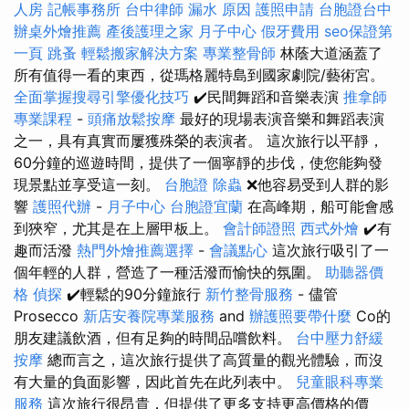
人房
記帳事務所
台中律師
漏水 原因
護照申請
台胞證台中
辦桌外燴推薦
產後護理之家 月子中心
假牙費用
seo保證第
一頁
跳蚤
輕鬆搬家解決方案
專業整骨師
林蔭大道涵蓋了
所有值得一看的東西，從瑪格麗特島到國家劇院/藝術宮。
全面掌握搜尋引擎優化技巧
✔️民間舞蹈和音樂表演
推拿師
專業課程
-
頭痛放鬆按摩
最好的現場表演音樂和舞蹈表演
之一，具有真實而屢獲殊榮的表演者。 這次旅行以平靜，
60分鐘的巡遊時間，提供了一個寧靜的步伐，使您能夠發
現景點並享受這一刻。
台胞證
除蟲
❌他容易受到人群的影
響
護照代辦
-
月子中心
台胞證宜蘭
在高峰期，船可能會感
到狹窄，尤其是在上層甲板上。
會計師證照
西式外燴
✔️有
趣而活潑
熱門外燴推薦選擇
-
會議點心
這次旅行吸引了一
個年輕的人群，營造了一種活潑而愉快的氛圍。
助聽器價
格
偵探
✔️輕鬆的90分鐘旅行
新竹整骨服務
- 儘管
Prosecco
新店安養院專業服務
and
辦護照要帶什麼
Co的
朋友建議飲酒，但有足夠的時間品嚐飲料。
台中壓力舒緩
按摩
總而言之，這次旅行提供了高質量的觀光體驗，而沒
有大量的負面影響，因此首先在此列表中。
兒童眼科專業
服務
這次旅行很昂貴，但提供了更多支持更高價格的價