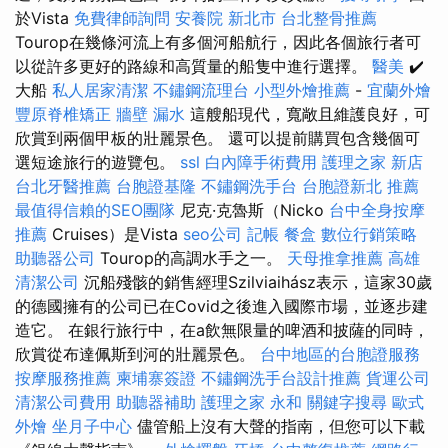
於Vista
免費律師詢問
安養院 新北市
台北整骨推薦
Tourop在幾條河流上有多個河船航行，因此各個旅行者可
以從許多更好的路線和高質量的船隻中進行選擇。
醫美
✔️
大船
私人居家清潔
不鏽鋼流理台
小型外燴推薦
-
宜蘭外燴
豐原脊椎矯正
牆壁 漏水
這艘船現代，寬敞且維護良好，可
欣賞到兩個甲板的壯麗景色。 還可以提前購買包含幾個可
選短途旅行的遊覽包。
ssl
白內障手術費用
護理之家 新店
台北牙醫推薦
台胞證基隆
不鏽鋼洗手台
台胞證新北
推薦
最值得信賴的SEO團隊
尼克·克魯斯（Nicko
台中全身按摩
推薦
Cruises）是Vista
seo公司
記帳
餐盒
數位行銷策略
助聽器公司
Tourop的高調水手之一。
天母推拿推薦
高雄
清潔公司
沉船殘骸的銷售經理Szilviaihász表示，這家30歲
的德國擁有的公司已在Covid之後進入國際市場，並逐步建
造它。 在銀行旅行中，在a飲無限量的啤酒和披薩的同時，
欣賞從布達佩斯到河的壯麗景色。
台中地區的台胞證服務
按摩服務推薦
柬埔寨簽證
不鏽鋼洗手台設計推薦
貨運公司
清潔公司費用
助聽器補助
護理之家 永和
關鍵字搜尋
歐式
外燴
坐月子中心
儘管船上沒有大聲的​​指南，但您可以下載