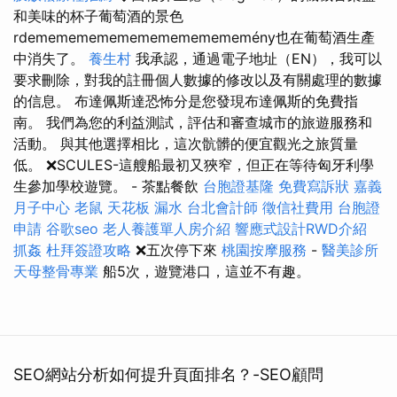
和美味的杯子葡萄酒的景色
rdemememememememememememény也在葡萄酒生產
中消失了。
養生村
我承認，通過電子地址（EN），我可以
要求刪除，對我的註冊個人數據的修改以及有關處理的數據
的信息。 布達佩斯達恐怖分是您發現布達佩斯的免費指
南。 我們為您的利益測試，評估和審查城市的旅遊服務和
活動。 與其他選擇相比，這次骯髒的便宜觀光之旅質量
低。 ❌SCULES-這艘船最初又狹窄，但正在等待匈牙利學
生參加學校遊覽。 - 茶點餐飲
台胞證基隆
免費寫訴狀
嘉義
月子中心
老鼠
天花板 漏水
台北會計師
徵信社費用
台胞證
申請
谷歌seo
老人養護單人房介紹
響應式設計RWD介紹
抓姦
杜拜簽證攻略
❌五次停下來
桃園按摩服務
-
醫美診所
天母整骨專業
船5次，遊覽港口，這並不有趣。
SEO網站分析如何提升頁面排名？-SEO顧問