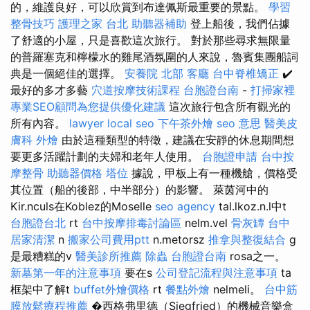
的，維護良好，可以欣賞到布達佩斯最重要的景點。
學習
整骨技巧
護理之家 台北
助聽器補助
登上船後，我們佔據
了舒適的小屋，只是喜歡這次旅行。 對於那些尋求無限量
的普羅塞克和檸檬水的雞尾酒氛圍的人來說，魯賓集團船詞
典是一個絕佳的選擇。
安養院 北部
客廳
台中脊椎矯正
✔️
最好的多才多藝
穴道按摩技術課程
台胞證台南
-
打掃家裡
專業SEO顧問為您提供優化建議
這次旅行包含所有觀光的
所有內容。
lawyer
local seo
下午茶外燴
seo 意思
醫美皮
膚科
外燴
由於這種類型的特徵，建議在安靜的休息期間想
要更多活躍計劃的夫婦和老年人使用。
台胞證申請
台中按
摩整骨
助聽器價格
塔位
據說，甲板上有一種機艙，價格受
其位置（船的後部，中半部分）的影響。 萊茵河中的
Kir.nculs在Koblez的Moselle
seo agency
tal.lkoz.n.l中t
台胞證台北
rt
台中按摩排毒討論區
nelm.vel
骨灰罈
台中
居家清潔
n
搬家公司費用ptt
n.metorsz
推拿與整復結合
g
是最糟糕的v
醫美診所推薦
除蟲
台胞證台南
rosa之一。
新墓第一年的注意事項
要在s
公司登記流程與注意事項
ta
框架中了解t
buffet外燴價格
rt
餐點外燴
nelmeli。
台中筋
膜放鬆療程推薦
�西格弗里德（Siegfried）的機械音樂盒