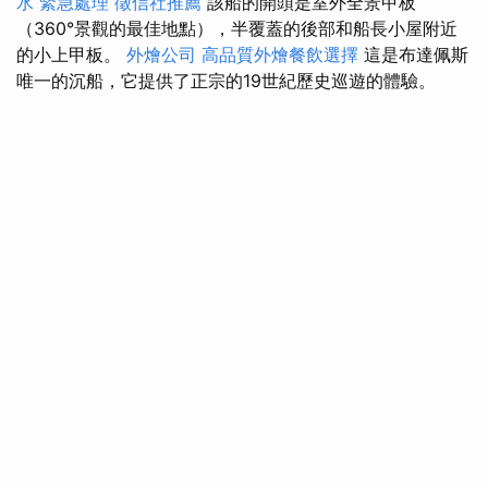
水 緊急處理
徵信社推薦
該船的開頭是室外全景甲板
（360°景觀的最佳地點），半覆蓋的後部和船長小屋附近
的小上甲板。
外燴公司
高品質外燴餐飲選擇
這是布達佩斯
唯一的沉船，它提供了正宗的19世紀歷史巡遊的體驗。