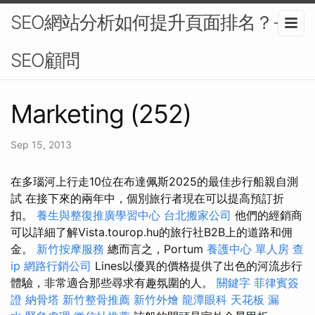
SEO網站分析如何提升頁面排名？-
SEO顧問
Marketing (252)
Sep 15, 2013
在多瑙河上行走10位在布達佩斯2025的最佳步行船親自測
試 在接下來的兩年中，個別旅行者現在可以提高預訂折
扣。
養生與整復推廣學習中心
台北搬家公司
他們的經銷商
可以詳細了解Vista.tourop.hu的旅行社B2B上的道路和佣
金。
新竹按摩服務
總而言之，Portum
養護中心 單人房
查
ip
網路行銷公司
Lines以優異的價格提供了出色的河流步行
體驗，非常適合那些尋求有趣氛圍的人。
關鍵字
菲律賓簽
證
納骨塔
新竹整骨推薦
新竹外燴
龍潭眼科
天花板 漏