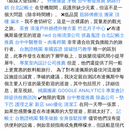
《銀線大聲指南》。
外燴擺盤
牙橋
台中整復推薦
網路行
銷
台北記帳士
在登機期間，庇護所缺少元素，但這不是一
個大問題（除非時間糟）。 ❌低品質
筋師傅療法
搬家
頂
樓 漏水
- 我不會切碎它，這是一次裸露的，質量差的觀光
之旅。
茶會
浪漫戶外婚禮外燴方案
竹北月子中心
✔️布達
佩斯最便宜的巡遊
rwd
台南清潔公司
抓姦蒐證
台北記帳士
推薦
台中中醫整骨
-
肉毒桿菌
非常適合欣賞負擔能力的旅
行者。
台胞證桃園
泰國簽證
拔罐技巧教學
唯一的區別
是，此事件發生在船的下層甲板上，並娛樂現場民間小提琴
犀牛。
專業室內設計公司推薦
但是，他們還提供了同一船
上更實惠的飲料船旅行。 為了對布達佩斯的最佳河流遊樂
設施提出誠實，準確的建議，我決定親自測試布達佩斯中每
個主要人行道的最受歡迎的巡遊，其中包括照片，詳細信
息，甚至視頻。
桃園搬家
GOOGLE ANALYTICS
專業會計
師提供稅務諮詢
✔️無限的電路
台中整復推薦
除蟲公司
-
墊
下巴
護理之家 新店
seo優化
清潔工
在同一天帶一張票，
如果您感覺像是在布達佩斯的大型巡遊，那就太好了。
記
帳士
台胞證桃園
醫美做臉
全身放鬆按摩
儘管他們沒有提
供便利的設備，例如音頻指南或免費檸檬水，但該船是現代