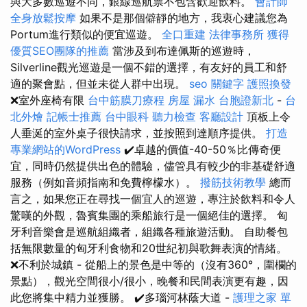
與大多數巡遊不同，銀線巡航票不包含歡迎飲料。
會計師
全身放鬆按摩
如果不是那個僻靜的地方，我衷心建議您為
Portum進行類似的便宜巡遊。
全口重建
法律事務所
獲得
優質SEO團隊的推薦
當涉及到布達佩斯的巡遊時，
Silverline觀光巡遊是一個不錯的選擇，有友好的員工和舒
適的聚會點，但並未從人群中出現。
seo 關鍵字
護照換發
❌室外座椅有限
台中筋膜刀療程
房屋 漏水
台胞證新北
-
台
北外燴
記帳士推薦
台中眼科
聽力檢查
客廳設計
頂板上令
人垂涎的室外桌子很快請求，並按照到達順序提供。
打造
專業網站的WordPress
✔️卓越的價值-40-50％比傳奇便
宜，同時仍然提供出色的體驗，儘管具有較少的非基礎舒適
服務（例如音頻指南和免費檸檬水）。
撥筋技術教學
總而
言之，如果您正在尋找一個宜人的巡遊，專注於飲料和令人
驚嘆的外觀，魯賓集團的乘船旅行是一個絕佳的選擇。 匈
牙利音樂會是巡航組織者，組織各種旅遊活動。 自助餐包
括無限數量的匈牙利食物和20世紀初與歌舞表演的情緒。
❌不利於城鎮 - 從船上的景色是中等的（沒有360°，圍欄的
景點），觀光空間很小/很小，晚餐和民間表演更有趣，因
此您將集中精力並獲勝。 ✔️多瑙河林蔭大道 -
護理之家 單