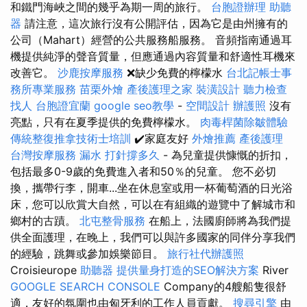
和鐵門海峽之間的幾乎為期一周的旅行。
台胞證辦理
助聽
器
請注意，這次旅行沒有公開評估，因為它是由州擁有的
公司（Mahart）經營的公共服務船服務。 音頻指南通過耳
機提供純淨的聲音質量，但應通過內容質量和舒適性耳機來
改善它。
沙鹿按摩服務
❌缺少免費的檸檬水
台北記帳士事
務所專業服務
苗栗外燴
產後護理之家
裝潢設計
聽力檢查
找人
台胞證宜蘭
google seo教學
-
空間設計
辦護照
沒有
亮點，只有在夏季提供的免費檸檬水。
肉毒桿菌除皺體驗
傳統整復推拿技術士培訓
✔️家庭友好
外燴推薦
產後護理
台灣按摩服務
漏水 打針撐多久
- 為兒童提供慷慨的折扣，
包括最多0-9歲的免費進入者和50％的兒童。 您不必切
換，攜帶行李，開車...坐在休息室或用一杯葡萄酒的日光浴
床，您可以欣賞大自然，可以在有組織的遊覽中了解城市和
鄉村的古蹟。
北屯整骨服務
在船上，法國廚師將為我們提
供全面護理，在晚上，我們可以與許多國家的同伴分享我們
的經驗，跳舞或參加娛樂節目。
旅行社代辦護照
Croisieurope
助聽器
提供量身打造的SEO解決方案
River
GOOGLE SEARCH CONSOLE
Company的4艘船隻很舒
適，友好的氛圍也由匈牙利的工作人員貢獻。
搜尋引擎
由