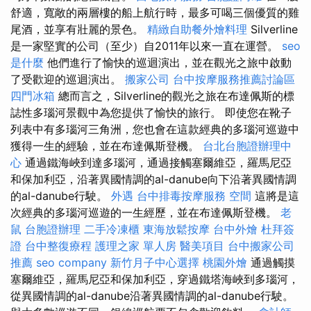
舒適，寬敞的兩層樓的船上航行時，最多可喝三個優質的雞
尾酒，並享有壯麗的景色。
精緻自助餐外燴料理
Silverline
是一家堅實的公司（至少）自2011年以來一直在運營。
seo
是什麼
他們進行了愉快的巡迴演出，並在觀光之旅中啟動
了受歡迎的巡迴演出。
搬家公司
台中按摩服務推薦討論區
四門冰箱
總而言之，Silverline的觀光之旅在布達佩斯的標
誌性多瑙河景觀中為您提供了愉快的旅行。 即使您在靴子
列表中有多瑙河三角洲，您也會在這款經典的多瑙河巡遊中
獲得一生的經驗，並在布達佩斯登機。
台北台胞證辦理中
心
通過鐵海峽到達多瑙河，通過接觸塞爾維亞，羅馬尼亞
和保加利亞，沿著異國情調的al-danube向下沿著異國情調
的al-danube行駛。
外遇
台中排毒按摩服務
空間
這將是這
次經典的多瑙河巡遊的一生經歷，並在布達佩斯登機。
老
鼠
台胞證辦理
二手冷凍櫃
東海放鬆按摩
台中外燴
杜拜簽
證
台中整復療程
護理之家 單人房
醫美項目
台中搬家公司
推薦
seo company
新竹月子中心選擇
桃園外燴
通過觸摸
塞爾維亞，羅馬尼亞和保加利亞，穿過鐵塔海峽到多瑙河，
從異國情調的al-danube沿著異國情調的al-danube行駛。