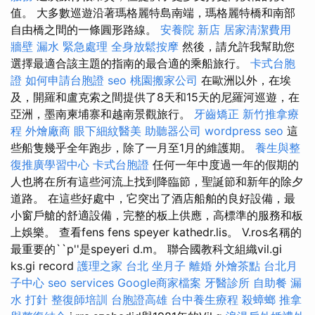
值。 大多數巡遊沿著瑪格麗特島南端，瑪格麗特橋和南部
自由橋之間的一條圓形路線。
安養院 新店
居家清潔費用
牆壁 漏水 緊急處理
全身放鬆按摩
然後，請允許我幫助您
選擇最適合該主題的指南的最合適的乘船旅行。
卡式台胞
證
如何申請台胞證
seo
桃園搬家公司
在歐洲以外，在埃
及，開羅和盧克索之間提供了8天和15天的尼羅河巡遊，在
亞洲，墨南柬埔寨和越南景觀旅行。
牙齒矯正
新竹推拿療
程
外燴廠商
眼下細紋醫美
助聽器公司
wordpress seo
這
些船隻幾乎全年跑步，除了一月至1月的維護期。
養生與整
復推廣學習中心
卡式台胞證
任何一年中度過一年的假期的
人也將在所有這些河流上找到降臨節，聖誕節和新年的除夕
道路。 在這些好處中，它突出了酒店船舶的良好設備，最
小窗戶艙的舒適設備，完整的板上供應，高標準的服務和板
上娛樂。 查看fens fens speyer kathedr.lis。 V.ros名稱的
最重要的``p''是speyeri d.m。 聯合國教科文組織vil.gi
ks.gi record
護理之家 台北
坐月子
離婚
外燴茶點
台北月
子中心
seo services
Google商家檔案
牙醫診所
自助餐
漏
水 打針
整復師培訓
台胞證高雄
台中養生療程
殺蟑螂
推拿