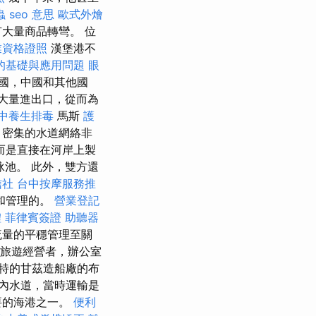
蟲
seo 意思
歐式外燴
大量商品轉彎。 位
業資格證照
漢堡港不
O的基礎與應用問題
眼
國，中國和其他國
大量進出口，從而為
中養生排毒
馬斯
護
，密集的水道網絡非
而是直接在河岸上製
池。 此外，雙方還
信社
台中按摩服務推
和管理的。
營業登記
體
菲律賓簽證
助聽器
流量的平穩管理至關
亞旅遊經營者，辦公室
特的甘茲造船廠的布
內水道，當時運輸是
要的海港之一。
便利