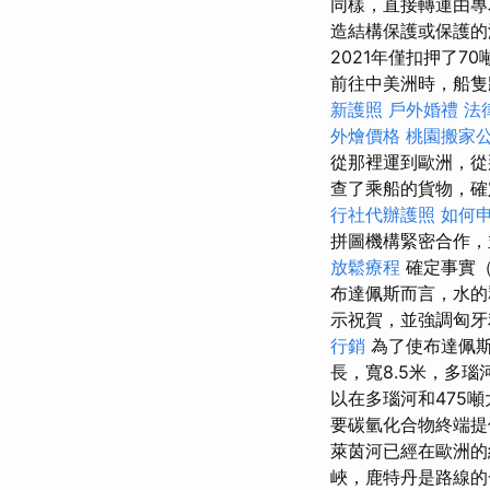
同樣，直接轉運由專
造結構保護或保護的
2021年僅扣押了
前往中美洲時，船隻
新護照
戶外婚禮
法
外燴價格
桃園搬家
從那裡運到歐洲，從
查了乘船的貨物，確
行社代辦護照
如何
拼圖機構緊密合作
放鬆療程
確定事實
布達佩斯而言，水的
示祝賀，並強調匈牙
行銷
為了使布達佩
長，寬8.5米，多瑙河
以在多瑙河和475噸
要碳氫化合物終端提
萊茵河已經在歐洲的
峽，鹿特丹是路線的