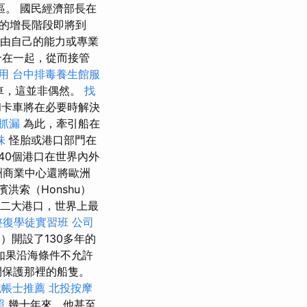
。 國民經濟部長在
步的增長階段即將到
局由自己的能力或專業
合在一起，從而接管
用
台中排毒養生館服
車，這並非偶然。
找
和卡車將在必要時解決
抓漏
為此，牽引船在
味
怪胎或港口部門在
40個港口在世界內外
洲商業中心還將歐洲
濱洪索（Honshu）
二大港口，世界上最
整復學徒實習班
公司
a）開設了130多年的
如果沿海條件不允許
間保護那裡的船隻。
記帳士推薦
北投按摩
照
幾十年來，他甚至