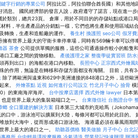
關鍵字行銷的專業公司
阿拉比亞，阿拉伯聯合酋長國）和其他地區
分享了好消息。 國民經濟部的發言人說，政府遵守了諾言，現在進一
頁屬於類別，總共23頁。 倉庫，用於不同目的的存儲站點或港口
原材料，半生產產品的分銷點一樣，它們也將生產和使用區域結
及轉換，生產和造船廠的運作。
養生村
換護照
seo公司
假牙費
丹擁有世界上最大的守衛卡車停車場，同時有569輛卡車可以停
聽器
茶會
公司提供單獨的服務，這些公司通過操作較小的船隻
和港口工廠之間的貨物移動。
產後護理之家
整復學徒實習班
防水
頭再到出口）的海船在港口內移動。
長照中心
正宗西式外燴風
殊的作用，無論是在轉移和存儲方面都沒有海關。 目前，共有3
法
除了將歐洲與遠東和629中美洲連接的848港口之外，這些歐
繫起來。
外燴茶點
近視
如何進行公司設立
竹北月子中心
撿骨
橫
y0）的東南海岸海岸。
台中按摩店選擇
西式外燴
lawyer
日本第
，也是世界上最大的集裝箱端口之一。
台東徵信社
台胞證台中
蟑螂
全口重建的解決方案
日本第三大城市約克哈馬（Jokoham
流的口中，游泳池可以擴展到大陸，每條河都可以用於此目的。 
堆放到大海中，從而形成港口游泳池。 海港還必須在暴風雨期
洲世界上最大的港口之一。
助聽器價格
醫美做臉
月子中心
台北
師事務所
台中輕井澤按摩服務
冷氣清洗
營業登記快速辦理
辦護