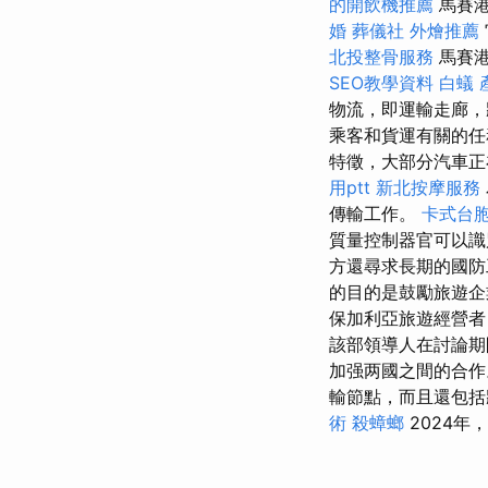
的開飲機推薦
馬賽港
婚
葬儀社
外燴推薦
北投整骨服務
馬賽港
SEO教學資料
白蟻
物流，即運輸走廊，
乘客和貨運有關的
特徵，大部分汽車正
用ptt
新北按摩服務
傳輸工作。
卡式台
質量控制器官可以識
方還尋求長期的國防
的目的是鼓勵旅遊
保加利亞旅遊經營者
該部領導人在討論期
加强两國之間的合
輸節點，而且還包括
術
殺蟑螂
2024年