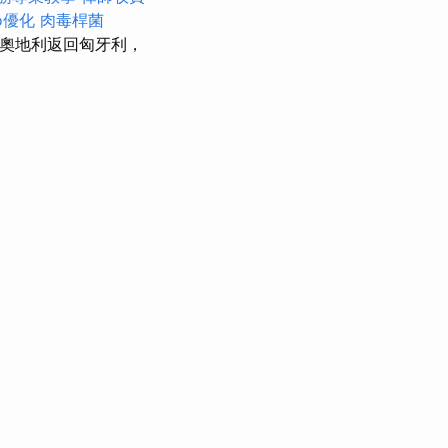
o優化
肉毒桿菌
從奧地利返回匈牙利，