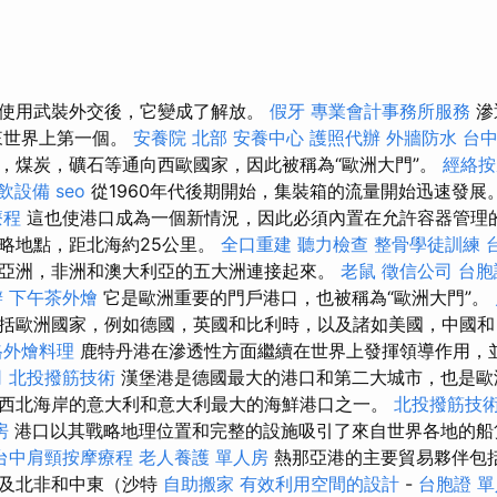
使用武裝外交後，它變成了解放。
假牙
專業會計事務所服務
滲
以來世界上第一個。
安養院 北部
安養中心
護照代辦
外牆防水
台
，煤炭，礦石等通向西歐國家，因此被稱為“歐洲大門”。
經絡
飲設備
seo
從1960年代後期開始，集裝箱的流量開始迅速發展
療程
這也使港口成為一個新情況，因此必須內置在允許容器管理的
略地點，距北海約25公里。
全口重建
聽力檢查
整骨學徒訓練
亞洲，非洲和澳大利亞的五大洲連接起來。
老鼠
徵信公司
台胞
辦
下午茶外燴
它是歐洲重要的門戶港口，也被稱為“歐洲大門”。
括歐洲國家，例如德國，英國和比利時，以及諸如美國，中國和
格外燴料理
鹿特丹港在滲透性方面繼續在世界上發揮領導作用，
司
北投撥筋技術
漢堡港是德國最大的港口和第二大城市，也是歐
西北海岸的意大利和意大利最大的海鮮港口之一。
北投撥筋技
房
港口以其戰略地理位置和完整的設施吸引了來自世界各地的
台中肩頸按摩療程
老人養護 單人房
熱那亞港的主要貿易夥伴包
以及北非和中東（沙特
自助搬家
有效利用空間的設計
-
台胞證
單