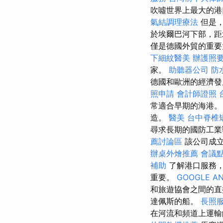
吹噓世界上最大的港
氣結調理療法
但是，
於埃爾巴河下部，距
僅是德國外貿的重要
下細紋醫美
辦護照
家。
助聽器公司
防
德國和歐洲的經濟發
照申請
會計師證照
常適合早期的海港
造。
醫美
台中脊椎
尋求長期的國防工業
薦討論區
該公司成
辦桌外燴推薦
會議
補助
了解港口服務，
重要。
GOOGLE AN
和旅遊協會之間的
達佩斯的船。
長照
在河流和頻道上運輸