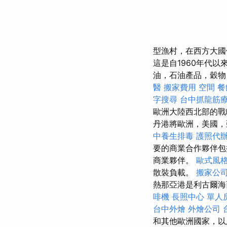
型漁村，在西方大國
這是自1960年代
油，石油產品，穀物
醫
搬家費用
空間
餐
字搜尋
台中抓龍筋
歐洲大陸西北部的戰
丹港將歐洲，美國，
中養生排毒
護照代
要的商業合作夥伴包
商業夥伴。
歐式風
散裝負載。
搬家公
熱那亞港是利古爾海
啡機
長照中心 單人
台中外燴
外燴公司
和其他歐洲國家，