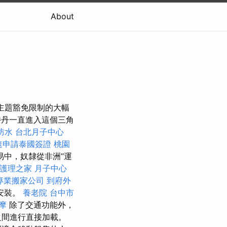
About
主題豁免限制的大幅
鹿特丹一直進入這個三角
防水
台北月子中心
速申請泰國簽證
桃園
中，奴隸從非洲“運
護理之家 月子中心
專業搬家公司
到府外
安裝。
養老院
台中市
按摩
除了交通功能外，
之間進行直接加載。