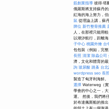
筋創業指導
彼得·塔爾
俄羅斯將支持蘇丹的
紅海的海上努力，
鼠
從理論上講，蘇丹
牌位
新竹整骨推薦
人，在那裡只能用較
以潮汐航行，距離海
子中心
桃園外燴
台
包包裝（例如，完
長照
清潔
除蟲公司
濟，文化和體育的最
詢
玻尿酸
跳蚤
台北
wordpress seo
長照
製造了匈牙利海鮮
選擇
Waterweg
學會的中心之一，
運。 然後，我們將
於布達佩斯船的推出
的領土上有一個海