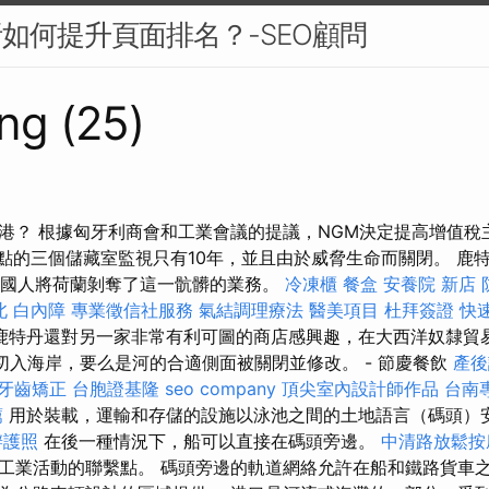
析如何提升頁面排名？-SEO顧問
ng (25)
港？ 根據匈牙利商會和工業會議的提議，NGM決定提高增值稅
定居點的三個儲藏室監視只有10年，並且由於威脅生命而關閉。 
，英國人將荷蘭剝奪了這一骯髒的業務。
冷凍櫃
餐盒
安養院 新店
北
白內障
專業徵信社服務
氣結調理療法
醫美項目
杜拜簽證
快
鹿特丹還對另一家非常有利可圖的商店感興趣，在大西洋奴隸貿易
么切入海岸，要么是河的合適側面被關閉並修改。 - 節慶餐飲
產後
牙齒矯正
台胞證基隆
seo company
頂尖室內設計師作品
台南
薦
用於裝載，運輸和存儲的設施以泳池之間的土地語言（碼頭）
辦護照
在後一種情況下，船可以直接在碼頭旁邊。
中清路放鬆
工業活動的聯繫點。 碼頭旁邊的軌道網絡允許在船和鐵路貨車