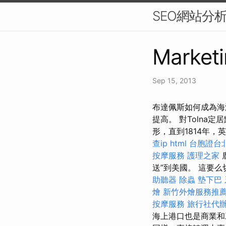
SEO網站分
Marketi
Sep 15, 2013
布達佩斯如何成為海
提高。 對Tolna
形，直到1814年
查ip
html
台胞證台
按摩服務
護理之家
送”到美國。 這要
助聽器
除蟲
墊下巴
燴
新竹外燴服務推
按摩服務
旅行社代
海上港口也是商業和