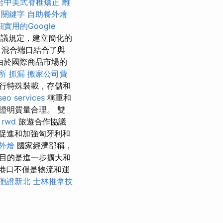
台中美式脊椎矯正
離
。
關鍵字
自助餐外燴
細實用的Google
議規定，建立簡化的
 混合端口結合了與
由於國際商品市場的
所
抓漏
搬家公司費
行特殊裝載，存儲和
seo services
稱重和
證明質量合理。 雙
。
rwd
旅遊合作協議
促進和加強匈牙利和
外燴
國家經濟部稱，
目的是進一步擴大和
港口不僅是物流和運
胞證新北
士林推拿技