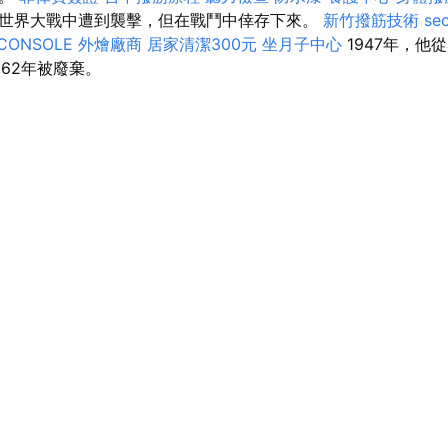
世界大戰中遭到襲擊，但在戰鬥中倖存下來。
新竹撥筋技術
se
CONSOLE
外燴廠商
居家清潔300元
坐月子中心
1947年，他
962年被廢棄。