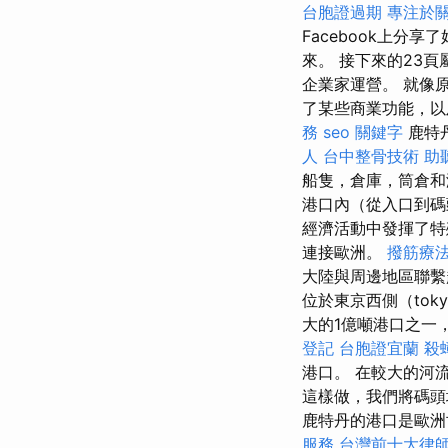
台胞證過期
專注於
Facebook上
來。 接下來的23
企業家運營。 就像
了某些商業功能，以
務
seo 關鍵字
鹿特
人
台中整骨技術
助
船隻，倉庫，筒倉
港口內（從入口到碼
經濟活動中發揮了特
連接歐洲。
撥筋療
大陸與周邊地區聯
位於東京西側（tok
大的1億噸港口之一
登記
台胞證宜蘭
殺
港口。 在較大的河
這樣做，我們將碼頭
鹿特丹的港口是歐
服務
台灣前十大律