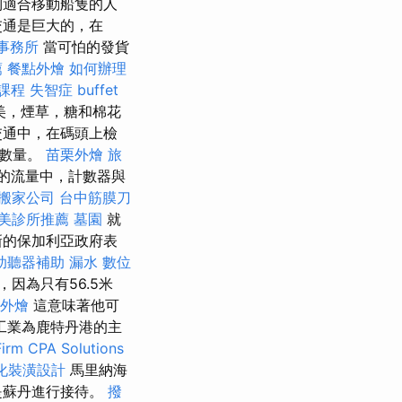
到適合移動船隻的人
交通是巨大的，在
事務所
當可怕的發貨
薦
餐點外燴
如何辦理
課程
失智症
buffet
美，煙草，糖和棉花
交通中，在碼頭上檢
物數量。
苗栗外燴
旅
的流量中，計數器與
搬家公司
台中筋膜刀
美診所推薦
墓園
就
新的保加利亞政府表
助聽器補助
漏水
數位
，因為只有56.5米
外燴
這意味著他可
工業為鹿特丹港的主
irm CPA Solutions
化裝潢設計
馬里納海
是蘇丹進行接待。
撥