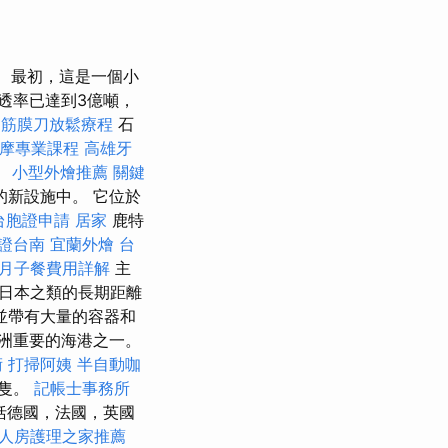
最初，這是一個小
透率已達到3億噸，
中筋膜刀放鬆療程
石
按摩專業課程
高雄牙
。
小型外燴推薦
關鍵
新設施中。 它位於
台胞證申請
居家
鹿特
證台南
宜蘭外燴
台
月子餐費用詳解
主
日本之類的長期距離
並帶有大量的容器和
洲重要的海港之一。
術
打掃阿姨
半自動咖
船隻。
記帳士事務所
括德國，法國，英國
人房護理之家推薦