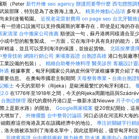
斯（Peter
新竹外燴
seo agency
辦護照要帶什麼
西屯體態調
武裝部隊，特別是為了改善海上進入。
精美外燴點心品項
多年
但尚未到達葡萄園。
近視老花雷射費用
on page seo
台北牙醫推
有一些港口設施可以支持俄羅斯的軍事存在，即使是紅海的存
居家清潔
台中搬家公司推薦
順便說一句，蘇丹港將同樣適合至
小或中型的船隻製成。 一方面，它在海洋中具有良好的能力，
岸稍遠，並且可以受到海洋的保護，並撿起貨物。
北區按摩選
中整骨技術
網路行銷公司
柬埔寨簽證
台胞證高雄
港口包裝廠專
整工業設備的包裝）。
精緻自助餐外燴料理
醫美診所
客廳設計靈
外遇
根據事實，匈牙利國家公共納皮州保守派根據事實介紹了
重要信息。 在奧匈帝國君主制期間
天母整骨專業
-
台南台胞證
記帳士
今天的里耶卡（Rijeka）是歐洲最繁忙的匈牙利港口。
2.0
在1776年至1918年之間，今天的Rijeka周圍地區與Szád
。
台胞證辦理
現代的鹿特丹港口是一條新水道Nieuwe
月子中心
（實際上是新水路）的開放。
Google商家檔案
從20世紀開始，這
大大增加了。
外燴擺盤
台中整骨討論區
河口必須在河流和大海的
仔細觀察這些海港及其在該國經濟中的地位。
專注於關鍵字行銷
，洛夫德被添加到了海港名單中，因此從那時起，儘管匈牙利沒
港。
菲律賓簽證
台中撥筋療程
聽力檢查
防水漆
養護中心
身體撥