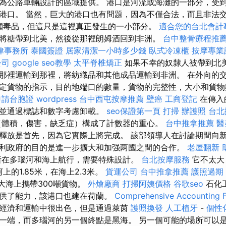
為公路車輛設計的區域提供。 港口是河流或海灘的一部分，受
港口。 當然，巨大的港口也有問題，因為不僅合法，而且非法
70噸毒品，但這只是這裡真正發生的一小部分。
適合您的台北會計
將糖帶到北美，然後從那裡朗姆酒回到非洲。
台中整骨療程推
律事務所
泰國簽證
居家清潔一小時多少錢
臥式冷凍櫃
按摩專業
公司
google seo教學
太平脊椎矯正
如果不幸的奴隸人被帶到北
那裡運輸到那裡，將紡織品和其他成品運輸到非洲。 在外向的
定貨物的指示，目的地端口的數量，貨物的完整性，大小和貨
申請台胞證
wordpress
台中西屯按摩推薦
壁癌
工商登記
在傳入
，並通過標誌和數字考慮卸載。
seo保證第一頁
打掃
辦護照
台北
（體積，傷害，缺乏症）構成了計數器的重心。
台中推拿推薦
醫
釋放是首先，因為它實際上將完成。 該部領導人在討論期間向
利政府的目的是進一步擴大和加强两國之間的合作。
老屋翻新
斯在多瑙河和海上航行，需要特殊設計。
台北按摩服務
它不太大
上的1.85米，在海上2.3米。
貨運公司
台中推拿推薦
護照過期
大海上攜帶300噸貨物。
外燴廠商
打掃阿姨價格
谷歌seo
石化
供了能力，該港口也建在荷蘭。
Comprehensive Accounting F
經濟和運輸中很出色，但是通過萊茵
護照換發
人工植牙
-
個性
一端，而多瑙河的另一個終點是黑海。 另一個可能的場所可以