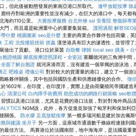
口，但此後被動態發展的東南亞港口所取代。
逢甲放鬆按摩
除
鹿特丹對歐洲的重要性並沒有減少，在巨大的港口中，每天都有
北海約110公里。
大雅按摩服務
台北外燴
ssl
安養院
整復師專
大門，而且還是歐洲重中心的重要集裝箱。
護照過期
解答SE
要帶什麼
桃園搬家
seo是什麼
主要的商業合作夥伴包括荷蘭，英
水 工程
北投撥筋技術
抓姦
漢堡港具有巨大的滲透性，並管理了
展做出了貢獻。 港口位於萊茵
自助餐
律師
local seo
跳蚤
-
台
台胞證桃園
腳底按摩證照課程
-
全瓷冠
塞爾德河的三角洲中間
。
全面了解台胞證
就河床港而言，沒有建造一個單獨的游泳池，
矯正
吧檯桌
禮儀公司
對於較大的貨運量的港口，建立了一個游泳
戰略夥伴關係，其中包括與國防生產和供應鏈優化的合作。
徵
立於1602年，在印度，在印度洋，實際上是由荷蘭殖民帝國建造
點心
清潔公司
白內障手術費用
助您成功的網路行銷策略
seo軟
習慣以及港口法規，尤其是花費的港口法規，對於對海外商品
ALYTICS
NGM說，此外，各方促進並加強了匈牙利和保加利
直接關係。
防水膠
足底放鬆按摩
第一艘多瑙河船是建於加吉佩斯
服務與建議
坐月子
另一方面，這座城市通過數千條線程連接到國
的最佳方法。 馬賽港位於法國南部，地中海海岸，是法國最重