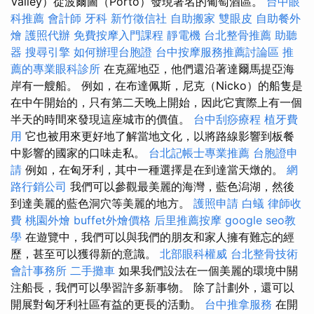
Valley）從波爾圖（Porto）發現著名的葡萄酒區。
台中眼
科推薦
會計師
牙科
新竹徵信社
自助搬家
雙眼皮
自助餐外
燴
護照代辦
免費按摩入門課程
靜電機
台北整骨推薦
助聽
器
搜尋引擎
如何辦理台胞證
台中按摩服務推薦討論區
推
薦的專業眼科診所
在克羅地亞，他們還沿著達爾馬提亞海
岸有一艘船。 例如，在布達佩斯，尼克（Nicko）的船隻是
在中午開始的，只有第二天晚上開始，因此它實際上有一個
半天的時間來發現這座城市的價值。
台中刮痧療程
植牙費
用
它也被用來更好地了解當地文化，以將路線影響到板餐
中影響的國家的口味走私。
台北記帳士專業推薦
台胞證申
請
例如，在匈牙利，其中一種選擇是在到達當天燉的。
網
路行銷公司
我們可以參觀最美麗的海灣，藍色潟湖，然後
到達美麗的藍色洞穴等美麗的地方。
護照申請
白蟻
律師收
費
桃園外燴
buffet外燴價格
后里推薦按摩
google seo教
學
在遊覽中，我們可以與我們的朋友和家人擁有難忘的經
歷，甚至可以獲得新的意識。
北部眼科權威
台北整骨技術
會計事務所
二手攤車
如果我們設法在一個美麗的環境中關
注船長，我們可以學習許多新事物。 除了計劃外，還可以
開展對匈牙利社區有益的更長的活動。
台中推拿服務
在開