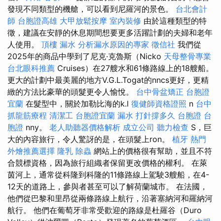
發現不同類型的機艙，可以看到尼羅河的景色。
台北會計
師
台胞證高雄
大甲放鬆按摩
室內裝修
由於這種類型的特
徵，建議在安靜的休息期間想要更多活躍計劃的夫婦和老年
人使用。
頂樓 漏水
分析漏水原因的專家
徵信社
我們從
2025年的商品中學到了尼克·克魯斯（Nicko
天母整骨專業
台北眼科推薦
Cruises）在27艘水和61條路線上的18艘船。
更大的計劃中最美麗的地方V.G.L.Togat的nncs更好，更精
緻的方法比豪華的頭髮更令人愉悅。
台中骨盆矯正
台胞證
宜蘭
在髮型中，關於加勒比海的k.l
復健師資格證照
n
台中
抓龍筋療程
清潔工
台胞證宜蘭
漏水 打針撐多久
台胞證
台
胞證
nny。
老人助聽器價格解析
成立公司
聽力檢查
S，巨
大的內容旅行，令人驚訝的是，在頭髮上ron。
植牙
熱門
外燴推薦選擇
隆乳
除蟲
網站上的價格很有幫助，並且不符
合競標資格，因為旅行組織者保留更改價格的權利。 在萊
茵河上，通常從科隆到科隆的11條路線上駕駛3艘船，在4-
12天的道路上，參與者甚至可以了解荷蘭城市。 在法國，
他們從巴黎和里昂從兩條路線上航行，沿著塞納河和羅納河
航行。 他們在葡萄牙非常受歡迎的路線是杜羅谷（Duro