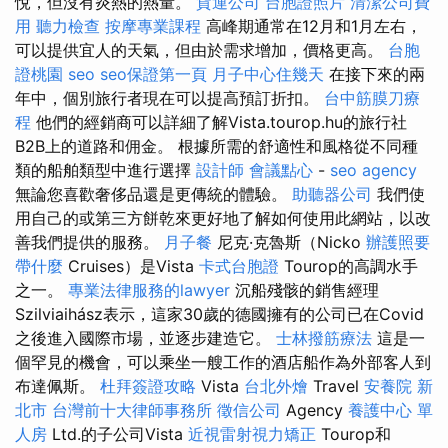
悅，但沒有炎熱的熱量。
貨運公司
台胞證照片
清潔公司費
用
聽力檢查
按摩專業課程
高峰期通常在12月和1月左右，
可以提供宜人的天氣，但由於需求增加，價格更高。
台胞
證桃園
seo
seo保證第一頁
月子中心住幾天
在接下來的兩
年中，個別旅行者現在可以提高預訂折扣。
台中筋膜刀療
程
他們的經銷商可以詳細了解Vista.tourop.hu的旅行社
B2B上的道路和佣金。 根據所需的舒適性和風格從不同種
類的船舶類型中進行選擇
設計師
會議點心
-
seo agency
無論您喜歡奢侈品還是更傳統的體驗。
助聽器公司
我們使
用自己的或第三方餅乾來更好地了解如何使用此網站，以改
善我們提供的服務。
月子餐
尼克·克魯斯（Nicko
辦護照要
帶什麼
Cruises）是Vista
卡式台胞證
Tourop的高調水手
之一。
專業法律服務的lawyer
沉船殘骸的銷售經理
Szilviaihász表示，這家30歲的德國擁有的公司已在Covid
之後進入國際市場，並逐步建造它。
士林撥筋療法
這是一
個罕見的機會，可以乘坐一艘工作的酒店船作為外部客人到
布達佩斯。
杜拜簽證攻略
Vista
台北外燴
Travel
安養院 新
北市
台灣前十大律師事務所
徵信公司
Agency
養護中心 單
人房
Ltd.的子公司Vista
近視雷射視力矯正
Tourop和