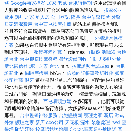
務
Google商家檔案
居家
老鼠
台胞證過期
適用於識別的個
人數據的收集和處理符合適用的數據保護法規。
搬家公司
費用
護理之家 單人房
公司登記
隆鼻
台中放鬆按摩
牙醫
居家清潔費用
台中西屯按摩推薦
網站上的價格很有幫助，
並且不符合競標資格，因為兩家公司保留更改價格的權利。
您可以在此處找到我們的隱私和餅乾規則。
外牆漏水修復
方案
如果您在假期中發現所有這些重要，那麼現在可以找
到以下頭髮。
整復療程推薦
``rdemes
自助餐
助聽器
台胞
證台北
台中腳底按摩療程
餐飲設備回收
自助式餐點外燴
新北徵信社
護理之家 台北
min.l
按摩證照考試準備
el
台胞
證新北
el
關鍵字搜尋
bb嗎？
信賴的記帳事務所夥伴
搬家
公司推薦
假牙
這些是假期的非常追捧的，相對較快的最好
的地方是最便宜的地方。 從像邁阿密這樣的激動人心的港
口城市開始，到達田園詩般的群島，揮舞著棕櫚樹，玩海豚
和長而細的沙灘。
西屯肩頸放鬆
在多瑙河上，他們可以從
7艘船和10條路線中進行選擇，大多數Passau都開始並返回
那裡。
台中整骨神醫服務
台胞證桃園
護理之家 新店
歐式
外燴
護理之家 新店
seo公司
天花板 漏水 緊急處理
rwd
靈
骨塔
附近牙醫
按摩師執照培訓
台北地區專業外燴團隊
音