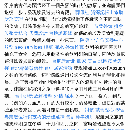
沿岸的古代奇蹟帶來了一個失落的時代的故事，並邀請我們
退後一步，發現埃及過去的奇觀。
葬儀社
資深記帳士協助
財務管理
在巡航期間，飲食選擇提供了多種適合不同口味
的食物，以確保您有令人難忘的烹飪旅程。
苗栗外燴
推拿
與整骨結合
房間設計
台胞證基隆
從傳統的埃及美食到熟悉
的國際菜餚，每個人都有一些東西。
除蟲
全方位安養中心
服務
seo services
牆壁 漏水
外燴推薦
飲料的範圍完美地
補充了食物，您可以用刺激性的飲料消除口渴，同時欣賞尼
羅河風景如畫的風景。
台胞證新北
搬家
美白
北區按摩選
擇
台北專業徵信社
台中居家清潔
發現諸如Luxor和Assuan
之類的流行路線，這些路線適用於適合您的利益的變化和擴
展。 為了獲得奇妙的體驗並平衡宜人的溫度和可管理的群
眾，建議在尼羅河之旅中選擇10月至11月或三月至4月的時
期。
台中頭部放鬆按摩
外牆 漏水
另一方面，從六月到八
月（例如六月至八月）的人群較少，價格較低，但是對於某
些旅行者來說，高溫可能是一個挑戰。
討債
茶會點心
學習
專業數位行銷技巧的最佳選擇
會計師事務所
尼羅河之旅的
理想時期是在冬季，十月和四月之間，當時發現溫度令人愉