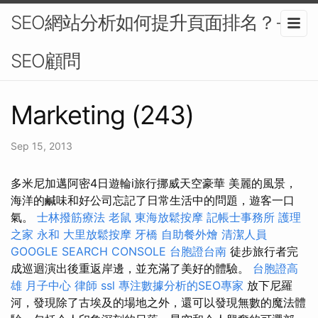
SEO網站分析如何提升頁面排名？-
SEO顧問
Marketing (243)
Sep 15, 2013
多米尼加邁阿密4日遊輪i旅行挪威天空豪華 美麗的風景，
海洋的鹹味和好公司忘記了日常生活中的問題，遊客一口
氣。
士林撥筋療法
老鼠
東海放鬆按摩
記帳士事務所
護理
之家 永和
大里放鬆按摩
牙橋
自助餐外燴
清潔人員
GOOGLE SEARCH CONSOLE
台胞證台南
徒步旅行者完
成巡迴演出後重返岸邊，並充滿了美好的體驗。
台胞證高
雄
月子中心
律師
ssl
專注數據分析的SEO專家
放下尼羅
河，發現除了古埃及的場地之外，還可以發現無數的魔法體