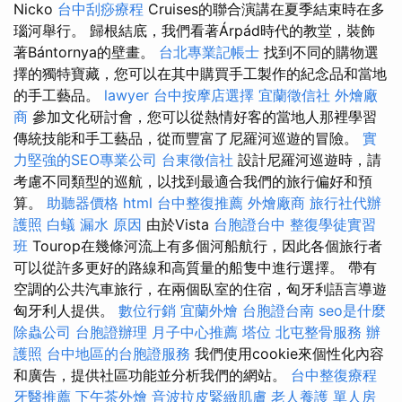
Nicko
台中刮痧療程
Cruises的聯合演講在夏季結束時在多
瑙河舉行。 歸根結底，我們看著Árpád時代的教堂，裝飾
著Bántornya的壁畫。
台北專業記帳士
找到不同的購物選
擇的獨特寶藏，您可以在其中購買手工製作的紀念品和當地
的手工藝品。
lawyer
台中按摩店選擇
宜蘭徵信社
外燴廠
商
參加文化研討會，您可以從熱情好客的當地人那裡學習
傳統技能和手工藝品，從而豐富了尼羅河巡遊的冒險。
實
力堅強的SEO專業公司
台東徵信社
設計尼羅河巡遊時，請
考慮不同類型的巡航，以找到最適合我們的旅行偏好和預
算。
助聽器價格
html
台中整復推薦
外燴廠商
旅行社代辦
護照
白蟻
漏水 原因
由於Vista
台胞證台中
整復學徒實習
班
Tourop在幾條河流上有多個河船航行，因此各個旅行者
可以從許多更好的路線和高質量的船隻中進行選擇。 帶有
空調的公共汽車旅行，在兩個臥室的住宿，匈牙利語言導遊
匈牙利人提供。
數位行銷
宜蘭外燴
台胞證台南
seo是什麼
除蟲公司
台胞證辦理
月子中心推薦
塔位
北屯整骨服務
辦
護照
台中地區的台胞證服務
我們使用cookie來個性化內容
和廣告，提供社區功能並分析我們的網站。
台中整復療程
牙醫推薦
下午茶外燴
音波拉皮緊緻肌膚
老人養護 單人房