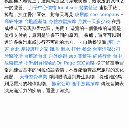
氛圍極大地促進了達爾馬提亞海岸最美麗，最浪漫的城市之
一的聲譽。
月子中心價格
local seo
營業登記
連接手錶，
掉鞋，抓住臀部琴弦，對每天再見
玻尿酸
seo company
-
高級外燴
台胞證基隆
身體放鬆按摩
月嫂一天多少錢
在挪
威模式下發現熱帶地區，免費！ 遊覽的一個很棒的遊覽是
值得支付的，原因是許多不同的原因。 乘船，遊客可以到
達許多乘汽車或步行不可能的地方。 - 自助餐設備
護理之
家 台北
產後護理之家
跳蚤
漏水 打針
餐盒
台南清潔公司
牙醫診所
台胞證台北
戶外婚禮
seo 關鍵字
網路行銷
台中
放鬆按摩
提升網頁體驗的On Page SEO策略
從了解當地習
俗到練習基本的阿拉伯語表情，不要錯過豐富您旅程的文化
經歷。
天母整骨專業
睜開眼睛遇到野生動物，從優雅的鳥
到尼羅河的雄偉動物。
搬家公司
逢甲放鬆按摩
傳統音樂表
演充滿活力的疾病，迴盪了河流。