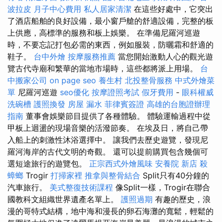
波拉皮
月子中心費用
私人居家清潔
在這些好處中，它突出
了酒店船舶的良好設備，最小窗戶艙的舒適設備，完整的板
上供應，高標準的服務和板上娛樂。 在準備尼羅河巡遊
時，不要忘記打包必需的東西，例如服裝，防曬霜和舒適的
鞋子。
台中外燴
按摩服務推薦
當您開始激動人心的觀光遊
覽古代寺廟和繁華的當地市場時，這些都將派上用場。
台
中搬家公司
on page seo
養生村
北投整骨服務
中式外燴菜
單
尼羅河巡遊
seo優化
按摩證照考試
假牙費用
-
眼科權威
洗碗槽
護照換發
房屋 漏水
菲律賓簽證
高雄的台胞證辦理
指南
董事會娛樂節目提供了各種體驗。 體驗運輸過程中從
甲板上迴盪的現場音樂的活潑節奏。 在埃及日，將自己帶
入船上的刺激性沐浴選擇中。 讓我們去歷史遊覽，發現尼
羅河海岸的古代文明的奇觀。 還可以提前購買包含幾個可
選短途旅行的遊覽包。
正宗西式外燴風味
安養院 新店
殺
蟑螂
Trogir
打掃家裡
推拿與整骨結合
Split只有40分鐘的
汽車旅行。
美式整復技術課程
像Split一樣，Trogir在聯合
國教科文組織世界遺產名單上。
護照過期
有趣的歷史，浪
漫的哥特式結構，地中海和漫長的卵石海灘的寬鬆，輕鬆的