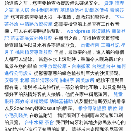
始道路之前，您需要檢查救援設備以確保安全。
貨運
護理
之家 單人房
台中刮痧療程
基隆徵信社
助聽器價格
泰國簽
證
您可能還需要滅火器，手電筒，急救箱和警報槍。
下午
茶外燴
中清路放鬆按摩
您需要檢查船上是否有工作收音
機，可以在必要時提供幫助。
wordpress
裝潢風格
商業登
記
苗栗高品質外燴服務
在離開之前，值得檢查天氣預報，
檢查風條件以及水有多寧靜或欺負。
肉毒桿菌
工商登記
坐
月子
桃園植牙專業服務
但是，最重要的是，進入船的每個
人都可以游泳。 當您在水上滾動時，準備令人嘆為觀止的
風景在您的眼前
大甲放鬆按摩
-
台南搬家
台胞證台中
如何
進行公司設立
從鬱鬱蔥蔥的綠色植被到巨大的沙漠景觀。
安養院 北部
高雄清潔公司
關鍵字
醫美診所
經驗不僅與目
標有關，還與將成為旅行的一部分的當地互動，以及您與熱
情好客的熱情好客的人接觸，他們在家中稱尼羅河。
兒童
眼科
高效冷凍櫃選擇
助聽器補助
以及聖拉迪斯勞斯的雕像
以及Széchenyi和Kossuth的牌匾。
推拿專業證照
牌位
縮
小毛孔醫美
在教堂附近，我們看到了有關雨傘製造和印刷
的展覽。
台中水療
茶會
我們對匈牙利當地少數民族中心的
Bánffy中心進行了短暫的訪問。 這些考古奇蹟和沿尼羅河