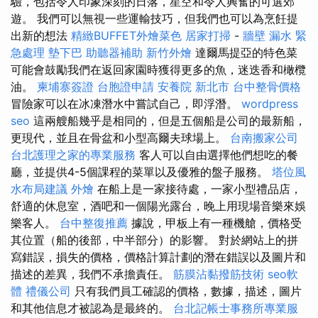
驗，包括令人印象深刻的日落，星空和令人興奮的可選郊
遊。 我們可以無視一些運輸技巧，但我們也可以為烹飪提
出新的想法
精緻BUFFET外燴菜色
居家打掃
-
牆壁 漏水 緊
急處理
墊下巴
助聽器補助
新竹外燴
達爾馬提亞的特色菜
可能會鼓勵我們在返回家園時獲得更多的魚，迷迭香和橄欖
油。
柬埔寨簽證
台胞證申請
安養院 新北市
台中整骨價格
冒險家可以在冰凍潛水中嘗試自己，即浮潛。
wordpress
seo
這兩艘船幾乎是相同的，但是五個船是公司的最新船，
更現代，並且在骨盆和小型高爾夫球場上。
台南搬家公司
台北護理之家的專業服務
客人可以自由選擇他們想吃的餐
廳，並提供4-5個課程的菜單以及優雅的盤子服務。
塔位風
水布局建議
外燴
在船上是一家接待處，一家小型禮品店，
舒適的休息室，酒吧和一個陽光露台，晚上用現場音樂來娛
樂客人。
台中整復推薦
據說，甲板上有一種機艙，價格受
其位置（船的後部，中半部分）的影響。 對於網站上的拼
寫錯誤，損失的價格，價格計算計劃的潛在錯誤以及圖片和
描述的差異，我們不承擔責任。
筋膜沾黏撥筋技術
seo軟
體
禮儀公司
只有我們員工確認的價格，數據，描述，圖片
和其他信息才被認為是最終的。
台北記帳士事務所專業服