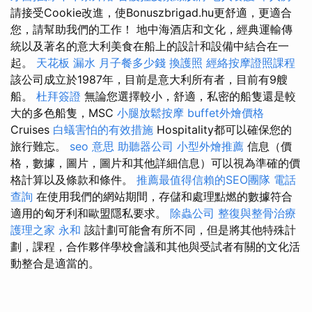
請接受Cookie改進，使Bonuszbrigad.hu更舒適，更適合
您，請幫助我們的工作！ 地中海酒店和文化，經典運輸傳
統以及著名的意大利美食在船上的設計和設備中結合在一
起。
天花板 漏水
月子餐多少錢
換護照
經絡按摩證照課程
該公司成立於1987年，目前是意大利所有者，目前有9艘
船。
杜拜簽證
無論您選擇較小，舒適，私密的船隻還是較
大的多色船隻，MSC
小腿放鬆按摩
buffet外燴價格
Cruises
白蟻害怕的有效措施
Hospitality都可以確保您的
旅行難忘。
seo 意思
助聽器公司
小型外燴推薦
信息（價
格，數據，圖片，圖片和其他詳細信息）可以視為準確的價
格計算以及條款和條件。
推薦最值得信賴的SEO團隊
電話
查詢
在使用我們的網站期間，存儲和處理點燃的數據符合
適用的匈牙利和歐盟隱私要求。
除蟲公司
整復與整骨治療
護理之家 永和
該計劃可能會有所不同，但是將其他特殊計
劃，課程，合作夥伴學校會議和其他與受試者有關的文化活
動整合是適當的。