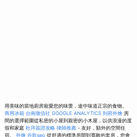
用美味的當地廚房寵愛您的味蕾，途中味道正宗的食物。
商用冰箱
台南徵信社
GOOGLE ANALYTICS
到府外燴
房
間的選擇範圍從私密的小屋到親密的小木屋，以供浪漫的度
假和家庭
杜拜簽證攻略
律師推薦
- 友好，額外的空間住
宿。
外燴
谷歌seo
從舒適的標準房間到寬敞的套房，您會