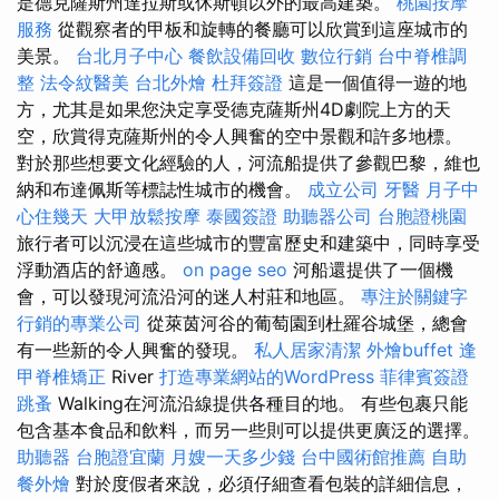
是德克薩斯州達拉斯或休斯頓以外的最高建築。
桃園按摩
服務
從觀察者的甲板和旋轉的餐廳可以欣賞到這座城市的
美景。
台北月子中心
餐飲設備回收
數位行銷
台中脊椎調
整
法令紋醫美
台北外燴
杜拜簽證
這是一個值得一遊的地
方，尤其是如果您決定享受德克薩斯州4D劇院上方的天
空，欣賞得克薩斯州的令人興奮的空中景觀和許多地標。
對於那些想要文化經驗的人，河流船提供了參觀巴黎，維也
納和布達佩斯等標誌性城市的機會。
成立公司
牙醫
月子中
心住幾天
大甲放鬆按摩
泰國簽證
助聽器公司
台胞證桃園
旅行者可以沉浸在這些城市的豐富歷史和建築中，同時享受
浮動酒店的舒適感。
on page seo
河船還提供了一個機
會，可以發現河流沿河的迷人村莊和地區。
專注於關鍵字
行銷的專業公司
從萊茵河谷的葡萄園到杜羅谷城堡，總會
有一些新的令人興奮的發現。
私人居家清潔
外燴buffet
逢
甲脊椎矯正
River
打造專業網站的WordPress
菲律賓簽證
跳蚤
Walking在河流沿線提供各種目的地。 有些包裹只能
包含基本食品和飲料，而另一些則可以提供更廣泛的選擇。
助聽器
台胞證宜蘭
月嫂一天多少錢
台中國術館推薦
自助
餐外燴
對於度假者來說，必須仔細查看包裝的詳細信息，