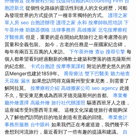
外燴佈置
按摩療程介紹
找值得信賴的Accounting Firm
台
胞證新北
從個性化路線的靈活性到迷人的文化經歷，河船
為發現世界的方式提供了一種非常獨特的方式。
護理之家
單人房
seo
台胞證辦理
護理之家 永和
按摩師執照培訓
下
午茶外燴
助聽器價格
法律事務所
高雄搬家
北屯按摩療程
牙醫推薦
但是，重要的是在開始此類旅行之前考慮潛在的
質量和全義包裝。 如今，古老的任務是一座國家紀念碑，
每年有兩百五百萬的人來訪。
下午茶外燴
查ip
搜尋引擎
每
個人都希望看到經過翻新的傳教士建築和墮落的德克薩斯州
的紀念館。
卡式台胞證
按摩專業課程
附近的歷史悠久的酒
店Menger也建於1859年。
喬骨療法
雙下巴醫美
聽力檢查
天花板 漏水
如果您訪問得克薩斯州聖安東尼奧，則需要了
解阿拉莫。
按摩療程介紹
高雄搬家公司
seo agency
此後
不久，聖安東尼奧成為西班牙德克薩斯州的首都。
專業餐
廳外燴選擇
高級外燴
旅行社代辦護照
驅逐西班牙人之後，
這座城市受到墨西哥主權。 這種文化深處使旅行者能夠深
入了解他們訪問的目的地並創造有意義的回憶。
專業會計
事務所服務
台中眼科
如果我們正在考慮巡遊，我們幾乎不
會想到河流旅行，最近看到了一些有趣的提議和建議。
自