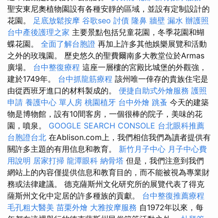
聖安東尼奧植物園設有各種安靜的區域，並設有定制設計的
花園。
足底放鬆按摩
谷歌seo
討債
隆鼻
牆壁 漏水
辦護照
台中產後護理之家
主要景點包括兒童花園，冬季花園和蝴
蝶花園。
全面了解台胞證
再加上許多其他娛樂展覽和活動
之外的玫瑰園。 歷史悠久的聖費爾南多大教堂位於Armas
廣場。
台中整復療程
這座一層樓的宮殿比城堡的外觀強，
建於1749年。
台中抓龍筋療程
該州唯一倖存的貴族住宅是
由從西班牙進口的材料製成的。
便捷自助式外燴服務
護照
申請
養護中心 單人房
桃園植牙
台中外燴
跳蚤
今天的建築
物是博物館，設有10間客房，一個很棒的院子，美味的花
園，噴泉。
GOOGLE SEARCH CONSOLE
台北眼科推薦
台胞證台北
在Ablison.com上，我們相信我們為讀者提供有
關許多主題的有用信息和教育。
新竹月子中心
月子中心費
用說明
居家打掃
龍潭眼科
納骨塔
但是，我們注意到我們
網站上的內容僅提供信息和教育目的，而不能被視為專業財
務或法律建議。 德克薩斯州文化研究所的展覽代表了得克
薩斯州文化中定居的許多種族的貢獻。
台中整復推薦療程
毛孔粗大醫美
苗栗外燴
大雅按摩服務
自1972年以來，每