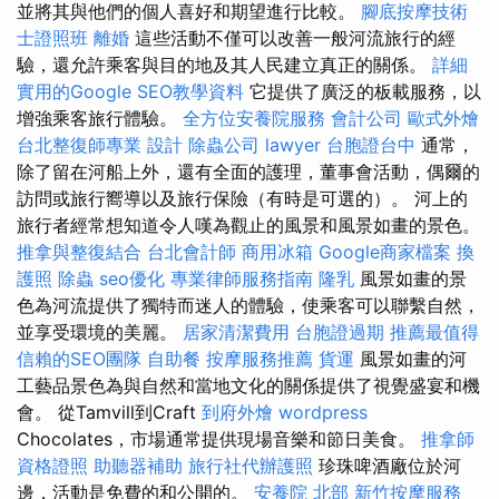
並將其與他們的個人喜好和期望進行比較。
腳底按摩技術
士證照班
離婚
這些活動不僅可以改善一般河流旅行的經
驗，還允許乘客與目的地及其人民建立真正的關係。
詳細
實用的Google SEO教學資料
它提供了廣泛的板載服務，以
增強乘客旅行體驗。
全方位安養院服務
會計公司
歐式外燴
台北整復師專業
設計
除蟲公司
lawyer
台胞證台中
通常，
除了留在河船上外，還有全面的護理，董事會活動，偶爾的
訪問或旅行嚮導以及旅行保險（有時是可選的）。 河上的
旅行者經常想知道令人嘆為觀止的風景和風景如畫的景色。
推拿與整復結合
台北會計師
商用冰箱
Google商家檔案
換
護照
除蟲
seo優化
專業律師服務指南
隆乳
風景如畫的景
色為河流提供了獨特而迷人的體驗，使乘客可以聯繫自然，
並享受環境的美麗。
居家清潔費用
台胞證過期
推薦最值得
信賴的SEO團隊
自助餐
按摩服務推薦
貨運
風景如畫的河
工藝品景色為與自然和當地文化的關係提供了視覺盛宴和機
會。 從Tamvill到Craft
到府外燴
wordpress
Chocolates，市場通常提供現場音樂和節日美食。
推拿師
資格證照
助聽器補助
旅行社代辦護照
珍珠啤酒廠位於河
邊，活動是免費的和公開的。
安養院 北部
新竹按摩服務