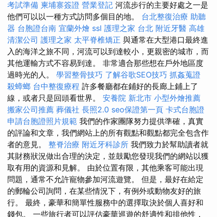
考試準備
柬埔寨簽證
營業登記
河流步行的主要好處之一是
他們可以以一種方式訪問​​多個目的地。
台北整復治療
助聽
器
台胞證台南
宜蘭外燴
ssl
護理之家 台北
附近牙醫
高雄
清潔公司
護理之家
太平脊椎矯正
與通常在大型港口最終進
入的海洋之旅不同，河流可以到達較小，更親密的城市，而
其他運輸方式不容易到達。 非常適合那些想在戶外地區度
過時光的人。
學習整骨技巧
了解谷歌SEO技巧
抓姦蒐證
殺蟑螂
台中整復療程
許多餐廳都在鋪好的長廊上鋪上了
線，或者只是回頭看世界。
安養院 新北市
小型外燴推薦
搬家公司推薦
葬儀社
長照2.0
seo保證第一頁
卡式台胞證
申請台胞證照片規範
我們的作家團隊努力提供準確，真實
的評論和文章，我們網站上的所有觀點和觀點都完全包含作
者的意見。
整脊治療
附近牙科診所
我們致力於幫助讀者就
其財務狀況做出合理的決定，並鼓勵您發現我們的網站以獲
取有用的資源和見解。 由於位置有限，其他乘客可能出現
問題，通常不允許寵物參加河流遊覽。 但是，最好在給定
的郵輪公司詢問，在某些情況下，有例外或動物友好的旅
行。 最終，豪華和簡單性服務中的選擇取決於個人喜好和
錢包。 一些旅行者可以評估豪華巡遊的舒適性和排他性，