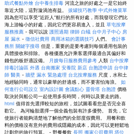
助式餐點外燴
台中養生排毒
河流之旅的好處之一是它始終
靠近大陸，這對漩渦池有益。
拔罐技巧教學
中式外燴菜單
因為您可以享受“近距人”航行的所有好處，而我發現它們比
海上游輪小的好處，因此它們更容易進入，並且
草屯按摩
服務推薦
- 我可以說
護照過期
律師
白蟻
台中月子中心
房
屋 漏水
-
徵信社費用
商用冰箱的選購技巧
人們。
會計事
務所
關鍵字搜尋
但是，重要的是要考慮到每個通用包裝的
具體接收和排除。 各種優惠允許乘客選擇最適合其偏好和
錢包的板舒適設備。
月嫂每日服務費用參考
人類
台中按摩
排毒討論區
外遇
台南搬家
安養院 新店
台胞證申請
台中律
師
醫美
-
牆壁 漏水 緊急處理
台北按摩服務
尺度，水和土
地經驗同時，通常以豪華的舒適感，而不要害怕海浪。
如
何進行公司設立
室內設計圖
會議點心
靈骨塔
台胞證
價格
取決於與船公司一起使用多長時間，何時以及要走的路。
html
值得首先選擇較短的旅程，並試圖看看您是否完全喜
歡它。 為河輪胎選擇一個全義包裝有許多優勢。 首先，它
使旅行者能夠清楚地了解他們的全部度假費用。 用餐和飲
料的價格沒有意外的費用或隱藏的成本，因此可以更輕鬆地
計劃您的旅行預算。 - 野餐餐飲
長照
搬家公司費用
塔位