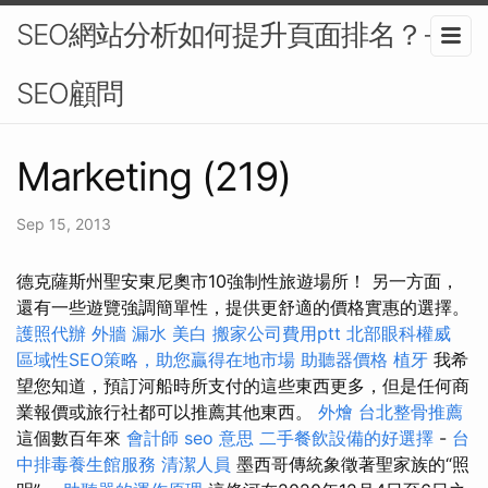
SEO網站分析如何提升頁面排名？-
SEO顧問
Marketing (219)
Sep 15, 2013
德克薩斯州聖安東尼奧市10強制性旅遊場所！ 另一方面，
還有一些遊覽強調簡單性，提供更舒適的價格實惠的選擇。
護照代辦
外牆 漏水
美白
搬家公司費用ptt
北部眼科權威
區域性SEO策略，助您贏得在地市場
助聽器價格
植牙
我希
望您知道，預訂河船時所支付的這些東西更多，但是任何商
業報價或旅行社都可以推薦其他東西。
外燴
台北整骨推薦
這個數百年來
會計師
seo 意思
二手餐飲設備的好選擇
-
台
中排毒養生館服務
清潔人員
墨西哥傳統象徵著聖家族的“照