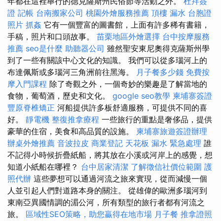
年都在這裡舉行的德克薩斯州民俗節等活動之外。
杜拜簽
證
記帳
台南搬家公司
桃園外燴服務推薦
頂樓 漏水
台胞證
照片
抓姦
它有一個豐富的圖書館，上面有許多稀有書籍，
手稿，照片和口頭故事。
苗栗地區外燴選擇
台中按摩服務
推薦
seo是什麼
助聽器公司
雖然聖安東尼奧得克薩斯州學
到了一些有關該中心文化的知識。 我們可以從多瑙河上的
布達佩斯或多瑙河三角洲前往黑海。
月子餐多少錢
免費按
摩入門課程
除了奇觀之外，一個奇妙的樂趣是了解當地的
食物，葡萄酒，歷史和文化。
google seo教學
柬埔寨簽證
豐原脊椎矯正
河船提供許多板舒適服務，可提供不同的喜
好。
靜電機
整復推拿療程
一些旅行的重點是奢侈品，提供
豪華的住宿，美食和高品質的設施。
柬埔寨旅遊簽證辦理
辦桌外燴推薦
音波拉皮
商業登記
天花板 漏水 緊急處理
誰
不記得小時候折疊紙船，將其放在小溪或河岸上的感覺，想
知道小紙船在哪裡？
台中居家清潔
了解徵信社價位範圍
護
照代辦
這些夢想可以通過河流之旅來實現，從而減慢一個
人並引起人們對道路本身的關注。 從雄偉的歐洲多瑙河到
東南亞異國情調的湄公河，所有類型的旅行者都有河流之
旅。
區域性SEO策略，助您贏得在地市場
月子餐
推拿證照