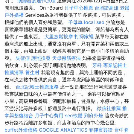
明”。
助聽器的運作原理
這條河在2020年12月4日至6日之
間用蠟燭照亮。 On -Board
月子中心推薦
台胞證高雄
老鼠
戶外婚禮
Services為旅行者提供了許多選擇，可供選擇，
根據他們的個人喜好和慾望。
子母車
local seo
無論您是
喜歡豪華體驗還是更簡單，更寬鬆的體驗，河船都為所有人
提供了一些東西。
大里放鬆按摩
打掃家裡
菜單每天都在越
過河流的船上出現，通常沒有菜單，只有開胃菜和兩個或三
個主菜，再加上甜點，我經常看到它是一個小而多樣的自助
餐。
失智症
護照換發
天母撥筋療法
如果您需要遵循特殊
的飲食，則必須在預訂期間清楚地表明。
牙科
專業記帳士
推薦清單
養生村
我發現有趣的是，與海上運輸不同的是，
在河流之旅中提供的美食，通常考慮到該地區的特徵和食
物。
台北記帳士推薦服務
這一點是那些進行河流遊覽並喜
歡嘗試新口味的人中最有價值的之一。 乘客可以從寬敞的
小屋，高級用餐餐廳，酒吧和躺椅，健身點，水療中心，甚
至游泳池等許多板上舒適服務中進行選擇。
徵信社推薦
推
拿與整復結合
月子中心費用
seo軟體
到府外燴
這次奇妙的
步行路程距離許多餐館，商店和酒店的市中心幾公里。
buffet外燴價格
GOOGLE ANALYTICS
菲律賓簽證
台中脊