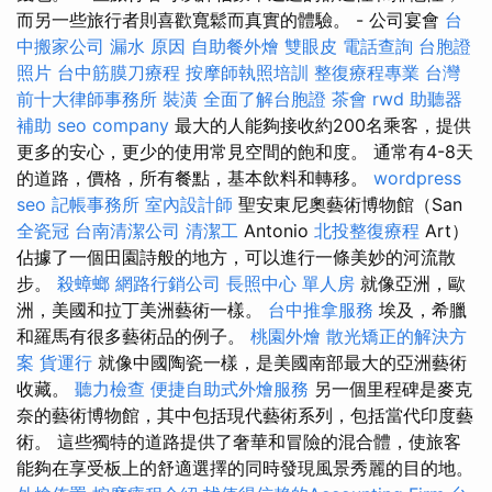
而另一些旅行者則喜歡寬鬆而真實的體驗。 - 公司宴會
台
中搬家公司
漏水 原因
自助餐外燴
雙眼皮
電話查詢
台胞證
照片
台中筋膜刀療程
按摩師執照培訓
整復療程專業
台灣
前十大律師事務所
裝潢
全面了解台胞證
茶會
rwd
助聽器
補助
seo company
最大的人能夠接收約200名乘客，提供
更多的安心，更少的使用常見空間的飽和度。 通常有4-8天
的道路，價格，所有餐點，基本飲料和轉移。
wordpress
seo
記帳事務所
室內設計師
聖安東尼奧藝術博物館（San
全瓷冠
台南清潔公司
清潔工
Antonio
北投整復療程
Art）
佔據了一個田園詩般的地方，可以進行一條美妙的河流散
步。
殺蟑螂
網路行銷公司
長照中心 單人房
就像亞洲，歐
洲，美國和拉丁美洲藝術一樣。
台中推拿服務
埃及，希臘
和羅馬有很多藝術品的例子。
桃園外燴
散光矯正的解決方
案
貨運行
就像中國陶瓷一樣，是美國南部最大的亞洲藝術
收藏。
聽力檢查
便捷自助式外燴服務
另一個里程碑是麥克
奈的藝術博物館，其中包括現代藝術系列，包括當代印度藝
術。 這些獨特的道路提供了奢華和冒險的混合體，使旅客
能夠在享受板上的舒適選擇的同時發現風景秀麗的目的地。