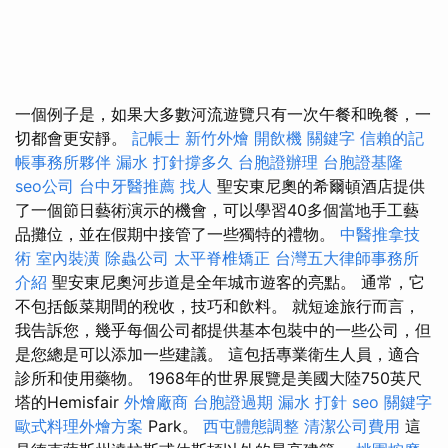
一個例子是，如果大多數河流遊覽只有一次午餐和晚餐，一
切都會更安靜。
記帳士
新竹外燴
開飲機
關鍵字
信賴的記
帳事務所夥伴
漏水 打針撐多久
台胞證辦理
台胞證基隆
seo公司
台中牙醫推薦
找人
聖安東尼奧的希爾頓酒店提供
了一個節日藝術演示的機會，可以學習40多個當地手工藝
品攤位，並在假期中接管了一些獨特的禮物。
中醫推拿技
術
室內裝潢
除蟲公司
太平脊椎矯正
台灣五大律師事務所
介紹
聖安東尼奧河步道是全年城市遊客的亮點。 通常，它
不包括飯菜期間的稅收，技巧和飲料。 就短途旅行而言，
我告訴您，幾乎每個公司都提供基本包裝中的一些公司，但
是您總是可以添加一些建議。 這包括專業衛生人員，適合
診所和使用藥物。 1968年的世界展覽是美國大陸750英尺
塔的Hemisfair
外燴廠商
台胞證過期
漏水 打針
seo 關鍵字
歐式料理外燴方案
Park。
西屯體態調整
清潔公司費用
這