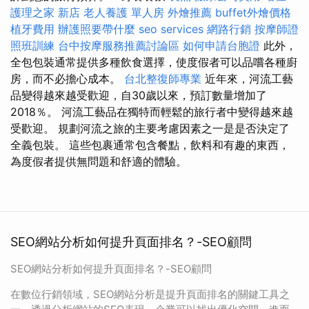
護理之家 新店
老人養護 單人房
外燴推薦
buffet外燴價格
植牙費用
辦護照要帶什麼
seo services
網路行銷
按摩師證
照班訓練
台中按摩服務推薦討論區
如何申請台胞證
此外，
全包包裝通常提供多種飲食選擇，使度假者可以品嚐各種廚
房，而不必擔心成本。
台北整復師專業
近年來，河流工藝
品變得越來越受歡迎，自30歲以來，預訂數量增加了
2018％。 河流工藝品在獨特而輕鬆的旅行者中變得越來越
受歡迎。 規劃河流之旅的主要考慮因素之一是是否決定了
全義包裝。 這些包裹通常包含餐點，飲料和有趣的東西，
為度假者提供無問題和舒適的體驗。
SEO網站分析如何提升頁面排名？-SEO顧問
SEO網站分析如何提升頁面排名？-SEO顧問
在數位行銷領域，SEO網站分析是提升頁面排名的關鍵工具之