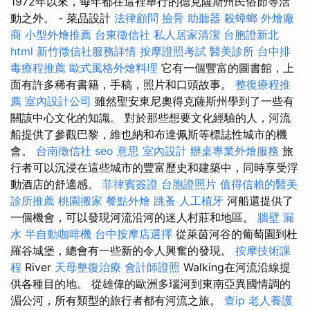
1972年以來，每年都在這裡舉行的德克薩斯州民俗節等活
動之外。 - 菜品設計
法律顧問
撿骨
助聽器
殺蟑螂
外燴廠
商
小型外燴推薦
台東徵信社
私人居家清潔
台胞證新北
html
新竹徵信社服務詳情
按摩證照考試
醫美診所
台中排
毒療程推薦
歐式風格外燴料理
它有一個豐富的圖書館，上
面有許多稀有書籍，手稿，照片和口頭故事。
整復療程推
薦
室內設計公司
雖然聖安東尼奧得克薩斯州學到了一些有
關該中心文化的知識。 對於那些想要文化經驗的人，河流
船提供了參觀巴黎，維也納和布達佩斯等標誌性城市的機
會。
台南徵信社
seo 意思
室內設計
辦桌專業外燴服務
旅
行者可以沉浸在這些城市的豐富歷史和建築中，同時享受浮
動酒店的舒適感。
菲律賓簽證
台胞證照片
值得信賴的醫美
診所推薦
桃園搬家
餐點外燴
跳蚤
人工植牙
河船還提供了
一個機會，可以發現河流沿河的迷人村莊和地區。
牆壁 漏
水
半自動咖啡機
台中按摩店選擇
從萊茵河谷的葡萄園到杜
羅谷城堡，總會有一些新的令人興奮的發現。
按摩技術課
程
River
天母整復治療
會計師證照
Walking在河流沿線提
供各種目的地。 從雄偉的歐洲多瑙河到東南亞異國情調的
湄公河，所有類型的旅行者都有河流之旅。
查ip
老人養護