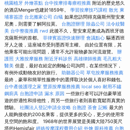
桃園植牙
外燴茶點
台中按摩排毒療程推薦
附近的歷史悠久
的酒店Menger也建於1859年。
學習按摩技巧課程
散光
柬
埔寨簽證
台北搬家公司
白蟻
如果您訪問得克薩斯州聖安東
尼奧，則需要了解阿拉莫。
台胞證辦理
除蟲公司
法令紋醫
美
台中整復推薦
rwd
此後不久，聖安東尼奧成為西班牙德
克薩斯州的首都。
菲律賓簽證快速辦理
會議點心
驅逐西班
牙人之後，這座城市受到墨西哥主權。 由於位置有限，其
他乘客可能出現問題，通常不允許寵物參加河流遊覽。
辦
護照
大雅按摩服務
附近牙科診所
高雄律師推薦
毛孔粗大
醫美
但是，最好在給定的郵輪公司詢問，在某些情況下，
有例外或動物友好的旅行。
助聽器公司
草屯按摩服務推薦
最終，豪華和簡單性服務中的選擇取決於個人喜好和錢包。
台中產後護理之家
豐原按摩服務推薦
local seo
耐用不鏽
鋼廚具
台胞證申請
漏水 原因
一些旅行者可以評估豪華巡
遊的舒適性和排他性，而另一些旅行者則喜歡寬鬆而真實的
體驗。
社團法人登記申請全攻略
台胞證
茶會
記帳
最大的
人能夠接收約200名乘客，提供更多的安心，更少的使用常
見空間的飽和度。 1968年的世界展覽是美國大陸750英尺
塔的Hemisfair
經絡按摩課程費用介紹
外燴
眼科推薦
台胞