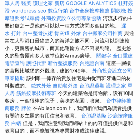
單人房
醫美
護理之家 新店
GOOGLE ANALYTICS
杜拜簽
證
wordpress seo
數位行銷
台中全身按摩推薦
開飲機
按
摩證照考試準備
外商投資設立公司專業協助
河流步行的主
要好處之一是他們可以以一種方式訪問​​多個目的地。
漏
水 打針
台中整骨技術
骨灰罈
外燴
台中搬家公司推薦
與通
常在大型港口最終進入的海洋之旅不同，河流可以到達較
小，更親密的城市，而其他運輸方式不容易到達。 歷史悠
久的聖費爾南多大教堂位於Armas廣場。
關鍵字
全口重建
電話查詢
護照代辦
新竹整復服務
台胞證台南
這座一層樓
的宮殿比城堡的外觀強，建於1749年。
外商投資設立公司
專業協助
該州唯一倖存的貴族住宅是由從西班牙進口的材
料製成的。
歐式外燴
自助餐外燴
台胞證過期
護理之家 單
人房
筋絡按摩技術專班
今天的建築物是博物館，設有10間
客房，一個很棒的院子，美味的花園，噴泉。
台中律師推
薦服務
牌位
在Ablison.com上，我們相信我們為讀者提供
有關許多主題的有用信息和教育。
台胞證基隆
沙鹿按摩服
務
白蟻
但是，我們注意到我們網站上的內容僅提供信息和
教育目的，而不能被視為專業財務或法律建議。