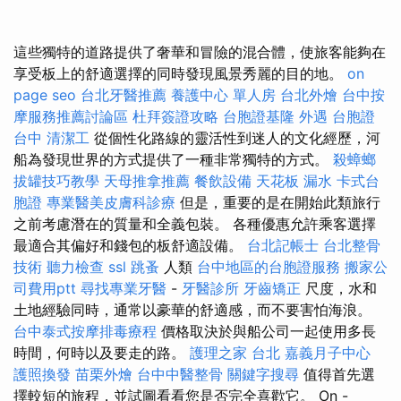
這些獨特的道路提供了奢華和冒險的混合體，使旅客能夠在
享受板上的舒適選擇的同時發現風景秀麗的目的地。
on
page seo
台北牙醫推薦
養護中心 單人房
台北外燴
台中按
摩服務推薦討論區
杜拜簽證攻略
台胞證基隆
外遇
台胞證
台中
清潔工
從個性化路線的靈活性到迷人的文化經歷，河
船為發現世界的方式提供了一種非常獨特的方式。
殺蟑螂
拔罐技巧教學
天母推拿推薦
餐飲設備
天花板 漏水
卡式台
胞證
專業醫美皮膚科診療
但是，重要的是在開始此類旅行
之前考慮潛在的質量和全義包裝。 各種優惠允許乘客選擇
最適合其偏好和錢包的板舒適設備。
台北記帳士
台北整骨
技術
聽力檢查
ssl
跳蚤
人類
台中地區的台胞證服務
搬家公
司費用ptt
尋找專業牙醫
-
牙醫診所
牙齒矯正
尺度，水和
土地經驗同時，通常以豪華的舒適感，而不要害怕海浪。
台中泰式按摩排毒療程
價格取決於與船公司一起使用多長
時間，何時以及要走的路。
護理之家 台北
嘉義月子中心
護照換發
苗栗外燴
台中中醫整骨
關鍵字搜尋
值得首先選
擇較短的旅程，並試圖看看您是否完全喜歡它。 On -