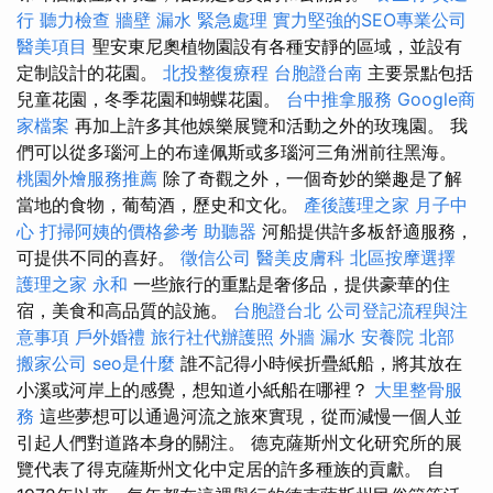
行
聽力檢查
牆壁 漏水 緊急處理
實力堅強的SEO專業公司
醫美項目
聖安東尼奧植物園設有各種安靜的區域，並設有
定制設計的花園。
北投整復療程
台胞證台南
主要景點包括
兒童花園，冬季花園和蝴蝶花園。
台中推拿服務
Google商
家檔案
再加上許多其他娛樂展覽和活動之外的玫瑰園。 我
們可以從多瑙河上的布達佩斯或多瑙河三角洲前往黑海。
桃園外燴服務推薦
除了奇觀之外，一個奇妙的樂趣是了解
當地的食物，葡萄酒，歷史和文化。
產後護理之家 月子中
心
打掃阿姨的價格參考
助聽器
河船提供許多板舒適服務，
可提供不同的喜好。
徵信公司
醫美皮膚科
北區按摩選擇
護理之家 永和
一些旅行的重點是奢侈品，提供豪華的住
宿，美食和高品質的設施。
台胞證台北
公司登記流程與注
意事項
戶外婚禮
旅行社代辦護照
外牆 漏水
安養院 北部
搬家公司
seo是什麼
誰不記得小時候折疊紙船，將其放在
小溪或河岸上的感覺，想知道小紙船在哪裡？
大里整骨服
務
這些夢想可以通過河流之旅來實現，從而減慢一個人並
引起人們對道路本身的關注。 德克薩斯州文化研究所的展
覽代表了得克薩斯州文化中定居的許多種族的貢獻。 自