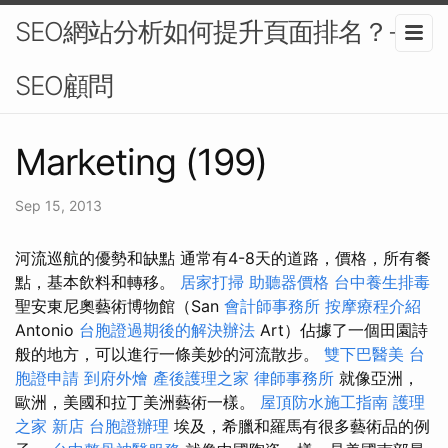
SEO網站分析如何提升頁面排名？-
SEO顧問
Marketing (199)
Sep 15, 2013
河流巡航的優勢和缺點 通常有4-8天的道路，價格，所有餐
點，基本飲料和轉移。
居家打掃
助聽器價格
台中養生排毒
聖安東尼奧藝術博物館（San
會計師事務所
按摩療程介紹
Antonio
台胞證過期後的解決辦法
Art）佔據了一個田園詩
般的地方，可以進行一條美妙的河流散步。
雙下巴醫美
台
胞證申請
到府外燴
產後護理之家
律師事務所
就像亞洲，
歐洲，美國和拉丁美洲藝術一樣。
屋頂防水施工指南
護理
之家 新店
台胞證辦理
埃及，希臘和羅馬有很多藝術品的例