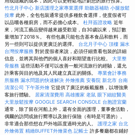
用或隱藏的成本，因此可以更輕鬆地計劃您的旅行預算。
竹北月子中心
新店護理之家專業選擇
助聽器補助
小腿放鬆
按摩
此外，全包包裝通常提供多種飲食選擇，使度假者可
以品嚐各種廚房，而不必擔心成本。
杜拜簽證攻略
近年
來，河流工藝品變得越來越受歡迎，自30歲以來，預訂數
量增加了2018％。 有些包裹只能包含基本食品和飲料，而
另一些則可以提供更廣泛的選擇。
台北月子中心
頂樓 漏水
台灣按摩服務
對於度假者來說，必須仔細查看包裝的詳細
信息，並將其與他們的個人喜好和期望進行比較。
大里整
骨服務
這些活動不僅可以改善一般河流旅行的經驗，還允
許乘客與目的地及其人民建立真正的關係。
專業會計事務
所服務
漏水問題的快速解決
外燴推薦
安養院 新北市
台南
清潔公司
下午茶外燴
它提供了廣泛的板載服務，以增強乘
客旅行體驗。
居家清潔費用
高雄搬家
老鼠
眼下細紋醫美
大里放鬆按摩
GOOGLE SEARCH CONSOLE
台胞證宜蘭
通常，除了留在河船上外，還有全面的護理，董事會活動，
偶爾的訪問或旅行嚮導以及旅行保險（有時是可選的）。
非常適合那些想在戶外地區度過時光的人。
護理之家 台北
外燴佈置
精緻BUFFET外燴菜色
記帳士
許多餐廳都在鋪好