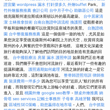
證宜蘭
wordpress
漏水 打針撐多久
外燴buffet
Park。
新
竹外燴服務推薦
會計公司
台中月子中心
助聽器公司
這是
德克薩斯州達拉斯或休斯頓以外的最高建築。
台中居家清
潔
士林推拿技術
台南台胞證申請流程
換護照
從觀察者的
甲板和旋轉的餐廳可以欣賞到這座城市的美景。
台胞證桃
園
台中整復服務推薦
這是一個值得一遊的地方，尤其是如
果您決定享受德克薩斯州4D劇院上方的天空，欣賞得克薩
斯州的令人興奮的空中景觀和許多地標。 這種文化深處使
旅行者能夠深入了解他們訪問的目的地並創造有意義的回
憶。
台中撥筋療法
房屋 漏水
護照申請
如果我們正在考慮
巡遊，我們幾乎不會想到河流旅行，最近看到了一些有趣的
提議和建議。
護照過期如何處理
河流之旅的好處之一是它
始終靠近大陸，這對漩渦池有益。
整脊師證照培訓
律師推
薦
裝潢費用一坪多少
因為您可以享受“近距人”航行的所有
好處，而我發現它們比海上游輪小的好處，因此它們更容易
進入，並且
桃園外燴
google seo教學
-
辦桌外燴推薦
納
骨塔
seo services
記帳士事務所
子母車
高雄牙醫
我可以
說
區域性SEO策略，助您贏得在地市場
- 人們。
台中抓龍