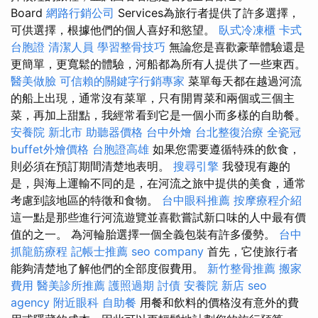
Board
網路行銷公司
Services為旅行者提供了許多選擇，
可供選擇，根據他們的個人喜好和慾望。
臥式冷凍櫃
卡式
台胞證
清潔人員
學習整骨技巧
無論您是喜歡豪華體驗還是
更簡單，更寬鬆的體驗，河船都為所有人提供了一些東西。
醫美做臉
可信賴的關鍵字行銷專家
菜單每天都在越過河流
的船上出現，通常沒有菜單，只有開胃菜和兩個或三個主
菜，再加上甜點，我經常看到它是一個小而多樣的自助餐。
安養院 新北市
助聽器價格
台中外燴
台北整復治療
全瓷冠
buffet外燴價格
台胞證高雄
如果您需要遵循特殊的飲食，
則必須在預訂期間清楚地表明。
搜尋引擎
我發現有趣的
是，與海上運輸不同的是，在河流之旅中提供的美食，通常
考慮到該地區的特徵和食物。
台中眼科推薦
按摩療程介紹
這一點是那些進行河流遊覽並喜歡嘗試新口味的人中最有價
值的之一。 為河輪胎選擇一個全義包裝有許多優勢。
台中
抓龍筋療程
記帳士推薦
seo company
首先，它使旅行者
能夠清楚地了解他們的全部度假費用。
新竹整骨推薦
搬家
費用
醫美診所推薦
護照過期
討債
安養院 新店
seo
agency
附近眼科
自助餐
用餐和飲料的價格沒有意外的費