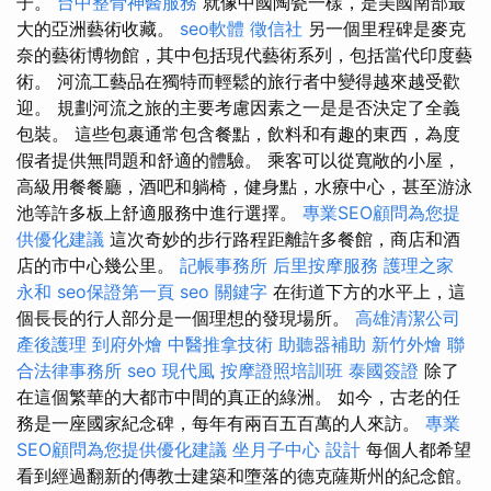
子。
台中整骨神醫服務
就像中國陶瓷一樣，是美國南部最
大的亞洲藝術收藏。
seo軟體
徵信社
另一個里程碑是麥克
奈的藝術博物館，其中包括現代藝術系列，包括當代印度藝
術。 河流工藝品在獨特而輕鬆的旅行者中變得越來越受歡
迎。 規劃河流之旅的主要考慮因素之一是是否決定了全義
包裝。 這些包裹通常包含餐點，飲料和有趣的東西，為度
假者提供無問題和舒適的體驗。 乘客可以從寬敞的小屋，
高級用餐餐廳，酒吧和躺椅，健身點，水療中心，甚至游泳
池等許多板上舒適服務中進行選擇。
專業SEO顧問為您提
供優化建議
這次奇妙的步行路程距離許多餐館，商店和酒
店的市中心幾公里。
記帳事務所
后里按摩服務
護理之家
永和
seo保證第一頁
seo 關鍵字
在街道下方的水平上，這
個長長的行人部分是一個理想的發現場所。
高雄清潔公司
產後護理
到府外燴
中醫推拿技術
助聽器補助
新竹外燴
聯
合法律事務所
seo
現代風
按摩證照培訓班
泰國簽證
除了
在這個繁華的大都市中間的真正的綠洲。 如今，古老的任
務是一座國家紀念碑，每年有兩百五百萬的人來訪。
專業
SEO顧問為您提供優化建議
坐月子中心
設計
每個人都希望
看到經過翻新的傳教士建築和墮落的德克薩斯州的紀念館。