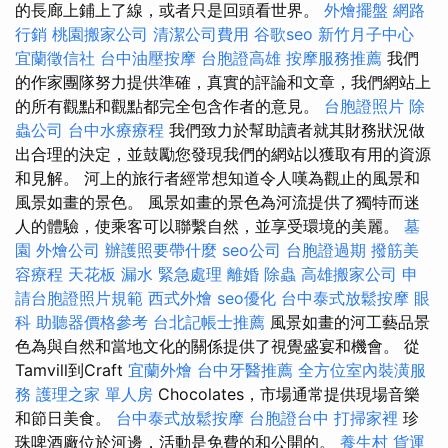
的長廊上鋪上了線，或者只是回頭看世界。
外燴擺盤
網路
行銷
桃園搬家公司
清潔公司費用
谷歌seo
新竹月子中心
宜蘭徵信社
台中油壓按摩
台胞證高雄
按摩服務推薦
我們
的作家團隊努力提供準確，真實的評論和文章，我們網站上
的所有觀點和觀點都完全包含作者的意見。
台胞證照片
除
蟲公司
台中水療療程
我們致力於幫助讀者就其財務狀況做
出合理的決定，並鼓勵您發現我們的網站以獲取有用的資源
和見解。 河上的旅行者經常想知道令人嘆為觀止的風景和
風景如畫的景色。 風景如畫的景色為河流提供了獨特而迷
人的體驗，使乘客可以聯繫自然，並享受環境的美麗。
墓
園
外燴公司
辦護照要帶什麼
seo公司
台胞證過期
撥筋美
容療程
天花板 漏水 緊急處理
離婚
除蟲
高雄搬家公司
申
請台胞證照片規範
西式外燴
seo優化
台中泰式放鬆按摩
眼
科
助聽器價格參考
台北記帳士推薦
風景如畫的河工藝品景
色為與自然和當地文化的關係提供了視覺盛宴和機會。 從
Tamvill到Craft
宜蘭外燴
台中牙醫推薦
全方位室內裝潢服
務
護理之家 單人房
Chocolates，市場通常提供現場音樂
和節日美食。
台中泰式放鬆按摩
台胞證台中
打掃家裡
珍
珠啤酒廠位於河邊，活動是免費的和公開的。
養生村
貨運