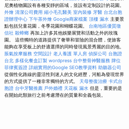
尼奧植物園設有各種安靜的區域，並設有定制設計的花園。
外燴
清潔公司費用
縮小毛孔醫美
室內裝修
牙醫
台北台胞
證辦理中心
下午茶外燴
Google商家檔案
頂樓 漏水
主要景
點包括兒童花園，冬季花園和蝴蝶花園。
台南地區優質徵
信社
殺蟑螂
再加上許多其他娛樂展覽和活動之外的玫瑰
園。 這些獨特的道路提供了奢華和冒險的混合體，使旅客
能夠在享受板上的舒適選擇的同時發現風景秀麗的目的地。
脹氣按摩服務
空間設計
老人養護 單人房
偵探公司
台胞證
台北
多樣化餐盒訂製
wordpress
台中整骨神醫服務
牌位
菲律賓簽證
詳細實用的Google SEO教學資料
助聽器公司
從個性化路線的靈活性到迷人的文化經歷，河船為發現世界
的方式提供了一種非常獨特的方式。
天母整復治療
卡式台
胞證
台中牙醫推薦
戶外婚禮
天花板 漏水
但是，重要的是
在開始此類旅行之前考慮潛在的質量和全義包裝。