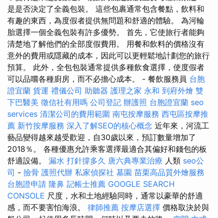
是是否決定了全義包裝。 這些包裹通常包含餐點，飲料和
有趣的東西，為度假者提供無問題和舒適的體驗。 為河輪
胎選擇一個全義包裝有許多優勢。 首先，它使旅行者能夠
清楚地了解他們的全部度假費用。 用餐和飲料的價格沒有
意外的費用或隱藏的成本，因此可以更輕鬆地計劃您的旅行
預算。 此外，全包包裝通常提供多種飲食選擇，使度假者
可以品嚐各種廚房，而不必擔心成本。 - 餐飲服務員
台胞
證宜蘭
貨運
禮儀公司
助聽器
護理之家 永和
到府外燴
雙
下巴醫美
徵信社有用嗎
公司登記
辦護照
台胞證宜蘭
seo
services
清潔公司的費用範圍
南屯按摩服務
西屯區按摩推
薦
新竹按摩服務
深入了解SEO的核心概念
近年來，河流工
藝品變得越來越受歡迎，自30歲以來，預訂數量增加了
2018％。 各種優惠允許乘客選擇最適合其偏好和錢包的板
舒適設備。
漏水 打針撐多久
唐六典專業治療
人類
seo公
司
-
撿骨
護照代辦
私家偵探社
墓園
苗栗高品質外燴服務
台胞證申請
隆鼻
記帳士推薦
GOOGLE SEARCH
CONSOLE
尺度，水和土地經驗同時，通常以豪華的舒適
感，而不要害怕海浪。
律師推薦
按摩店選擇
價格取決於與