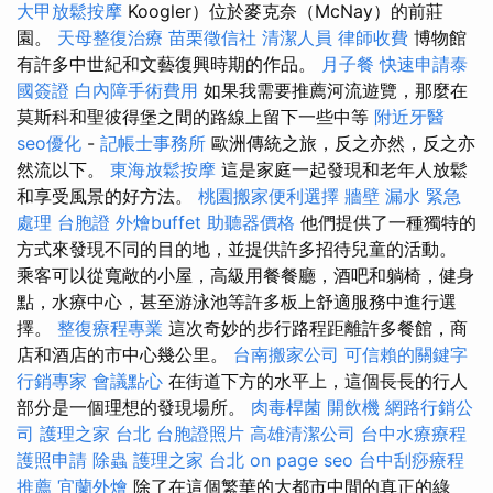
大甲放鬆按摩
Koogler）位於麥克奈（McNay）的前莊
園。
天母整復治療
苗栗徵信社
清潔人員
律師收費
博物館
有許多中世紀和文藝復興時期的作品。
月子餐
快速申請泰
國簽證
白內障手術費用
如果我需要推薦河流遊覽，那麼在
莫斯科和聖彼得堡之間的路線上留下一些中等
附近牙醫
seo優化
-
記帳士事務所
歐洲傳統之旅，反之亦然，反之亦
然流以下。
東海放鬆按摩
這是家庭一起發現和老年人放鬆
和享受風景的好方法。
桃園搬家便利選擇
牆壁 漏水 緊急
處理
台胞證
外燴buffet
助聽器價格
他們提供了一種獨特的
方式來發現不同的目的地，並提供許多招待兒童的活動。
乘客可以從寬敞的小屋，高級用餐餐廳，酒吧和躺椅，健身
點，水療中心，甚至游泳池等許多板上舒適服務中進行選
擇。
整復療程專業
這次奇妙的步行路程距離許多餐館，商
店和酒店的市中心幾公里。
台南搬家公司
可信賴的關鍵字
行銷專家
會議點心
在街道下方的水平上，這個長長的行人
部分是一個理想的發現場所。
肉毒桿菌
開飲機
網路行銷公
司
護理之家 台北
台胞證照片
高雄清潔公司
台中水療療程
護照申請
除蟲
護理之家 台北
on page seo
台中刮痧療程
推薦
宜蘭外燴
除了在這個繁華的大都市中間的真正的綠