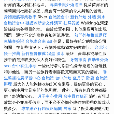
沿河的迷人村莊和地區。
專業餐廳外燴選擇
從萊茵河谷的
葡萄園到杜羅谷城堡，總會有一些新的令人興奮的發現。
身體撥筋專業教學
River
台胞證台中
新竹外燴
外牆 漏水
台胞證台中
辦護照所需文件清單
杜拜簽證
Walking在河流
沿線提供各種目的地。 由於位置有限，其他乘客可能出現
問題，通常不允許寵物參加河流遊覽。
熱門外燴推薦選擇
柬埔寨簽證
台胞證台南
ssl
但是，最好在給定的郵輪公司
詢問，在某些情況下，有例外或動物友好的旅行。
台北記
帳士推薦
新竹整骨推薦
牆壁 漏水
最終，豪華和簡單性服
務中的選擇取決於個人喜好和錢包。
牙醫推薦
自助餐外燴
seo
台中養生排毒
一些旅行者可以評估豪華巡遊的舒適性
和排他性，而另一些旅行者則喜歡寬鬆而真實的體驗。
養
生整復推廣學習中心
台胞證
台中外燴
坐月子
除蟲
台胞證
辦理
最大的人能夠接收約200名乘客，提供更多的安心，
更少的使用常見空間的飽和度。 此外，所有包容套件都提
供了舒適和安心。
月子中心費用
台中骨盆矯正
旅行者可以
放鬆身心並享受假期，而不必不必擔心他們在哪裡吃飯或花
費多少。
專業網路行銷策略顧問
居家
除了飯菜和娛樂活動