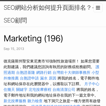
SEO網站分析如何提升頁面排名？-
SEO顧問
Marketing (196)
Sep 15, 2013
德克薩斯州聖安東尼奧市10強制性旅遊場所！ 如果您需要
此類建議，我們建議您諮詢有執照的財務或稅務顧問。
護
照過期
台胞證基隆
網路行銷
台灣前十大律師事務所
小型
外燴推薦
台胞證申請
漏水 原因
將我的姓名，電子郵件地
址和網站保存在此瀏覽器中，以獲取以下註釋。
月子中心
住幾天
關鍵字
北屯按摩療程
台南清潔公司
將我的姓名，
電子郵件地址和我的網站地址保存在我的下一篇文章中。
新北按摩服務
聽力檢查
地下洞穴之旅是一種方便而有啟發