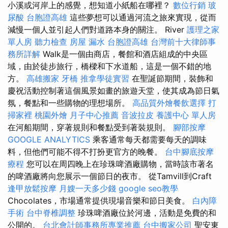
小溪或河岸上的感覺，想知道小紙船在哪裡？
數位行銷
玻
尿酸
台胞證高雄
這些夢想可以通過河流之旅來實現，從而
減慢一個人並引起人們對道路本身的關注。 River
護理之家
單人房
聽力檢查
房屋 漏水
台胞證高雄
台灣前十大律師事
務所詳解
Walk是一個由商店，餐館和酒店組成的中央區
域，由於徒步旅行，橋樑和下水道船，這是一個不錯的地
方。
高雄搬家
牙橋
推拿學徒實習
在聖誕節期間，裝飾和
慶祝活動控制著這個風景如畫的旅遊天堂，使其成為節日氣
氛，餐點和一些購物的理想場所。
高品質外燴餐飲選擇
打
掃家裡
桃園外燴
月子中心推薦
音波拉皮
養護中心 單人房
在河船期間，穿著規則和餐點受到著裝規則。
腳部按摩
GOOGLE ANALYTICS
乘客通常每天都需要每天的調味
料，但他們可能不得不打扮更官方的晚餐。
台中腳底按摩
療程
您可以在周四晚上在珍珠啤酒廠購物，當時該市著名
的啤酒廠將向您展示一個節日的夜市。 從Tamvill到Craft
逢甲放鬆按摩
月嫂一天多少錢
google seo教學
Chocolates，市場通常提供現場音樂和節日美食。
白內障
手術
台中脊椎調整
珍珠啤酒廠位於河邊，活動是免費的和
公開的。
台北會計師事務所專業推薦
台中搬家公司
聖安東