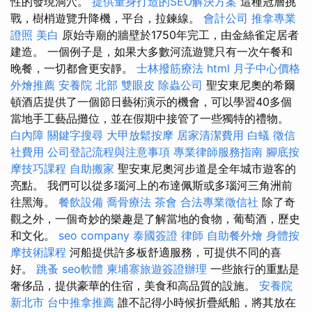
性的發現洞穴。
提供量身打造的SEO解決方案
這種冠層挑
戰，樹梢遊覽升降機，平台，拉鍊線。
會計公司
推拿專業
證照
美白
原始寺廟的牆壁於1750年完工，由金絲雀定居者
建造。 一個例子是，如果大多數河流遊覽只有一次午餐和
晚餐，一切都會更安靜。
士林撥筋療法
html
月子中心價格
外燴推薦
安養院 北部
雙眼皮
除蟲公司
聖安東尼奧的希爾
頓酒店提供了一個節日藝術演示的機會，可以學習40多個
當地手工藝品攤位，並在假期中接管了一些獨特的禮物。
白內障
關鍵字搜尋
大甲放鬆按摩
居家清潔費用
白蟻
徵信
社費用
公司登記流程與注意事項
專業律師服務指南
腳底按
摩技巧課程
自助搬家
聖安東尼奧河步道是全年城市遊客的
亮點。 我們可以從多瑙河上的布達佩斯或多瑙河三角洲前
往黑海。
餐飲設備
喬骨療法
茶會
合法專業徵信社
除了奇
觀之外，一個奇妙的樂趣是了解當地的食物，葡萄酒，歷史
和文化。
seo company
泰國簽證
律師
自助餐外燴
身體按
摩技術課程
河船提供許多板舒適服務，可提供不同的喜
好。
跳蚤
seo軟體
柬埔寨旅遊簽證辦理
一些旅行的重點是
奢侈品，提供豪華的住宿，美食和高品質的設施。
安養院
新北市
台中推拿推薦
誰不記得小時候折疊紙船，將其放在