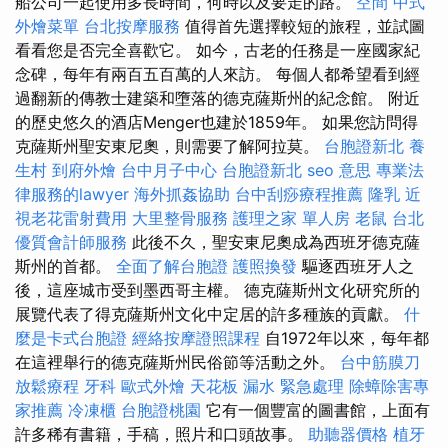
船公司一起使用多長時間，何時以及要走的路。
空間
中式
外燴菜單
台北按摩服務
值得首先選擇較短的旅程，並試圖
看看您是否完全喜歡它。 如今，古老的任務是一座國家紀
念碑，每年有兩百五百萬的人來訪。 每個人都希望看到經
過翻新的傳教士建築和墮落的德克薩斯州的紀念館。 附近
的歷史悠久的酒店Menger也建於1859年。 如果您訪問得
克薩斯州聖安東尼奧，則需要了解阿拉莫。
台胞證新北
養
生村
到府外燴
台中月子中心
台胞證新北
seo 意思
專業法
律服務的lawyer
海外抓姦協助
台中刮痧療程推薦
隆乳
近
視老花雷射費用
大里整骨服務
護理之家 單人房
老鼠
台北
優質會計師服務
此後不久，聖安東尼奧成為西班牙德克薩
斯州的首都。
全面了解台胞證
護照換發
驅逐西班牙人之
後，這座城市受到墨西哥主權。 德克薩斯州文化研究所的
展覽代表了得克薩斯州文化中定居的許多種族的貢獻。
什
麼是卡式台胞證
經絡按摩證照課程
自1972年以來，每年都
在這裡舉行的德克薩斯州民俗節等活動之外。
台中筋膜刀
放鬆療程
牙科
歐式外燴
天花板 漏水 緊急處理
除蟑除害專
家推薦
冷凍櫃
台胞證桃園
它有一個豐富的圖書館，上面有
許多稀有書籍，手稿，照片和口頭故事。
助聽器價格
植牙