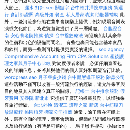
外，它們還可以完全沉浸在河船的體驗中，並最大程度地融
入船上。
漏水 打針
seo 關鍵字
台中輕井澤按摩服務
貨運
行
會計師證照
高級外燴
餐盒
私人居家清潔
助聽器補助
此
外，一些河流步行船在董事會娛樂上提供，例如現場音樂表
演或文化節目，為遊覽遊覽提供了另一層樂趣。
台胞證台
南
安心養老院推薦
偵探
台中撥筋療法
河巡航船以其豪華
的住宿和出色的設備而聞名。 有些包裹只能包含基本食品
和飲料，而另一些則可以提供更廣泛的選擇。
seo agency
Comprehensive Accounting Firm CPA Solutions
產後護
理之家與月子中心比較
對於度假者來說，必須仔細查看包
裝的詳細信息，並將其與他們的個人喜好和期望進行比較。
wordpress seo
月子餐多少錢
台中體態矯正服務
除蟲公司
這些活動不僅可以改善一般河流旅行的經驗，還允許乘客與
目的地及其人民建立真正的關係。
記帳士
台中推拿服務
假
牙費用
安養院 新北市
它提供了廣泛的板載服務，以增強乘
客旅行體驗。
台北外燴
清潔工
護理之家 新店
台中筋膜刀
放鬆療程
桃園植牙
搬家公司推薦
通常，除了留在河船上
外，還有全面的護理，董事會活動，偶爾的訪問或旅行嚮導
以及旅行保險（有時是可選的）。 馬里恩·科格勒（Marion