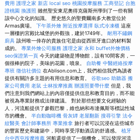
費用
護理之家 新店
local seo
桃園按摩服務
工商登記
台胞
證桃園
換護照
雖然聖安東尼奧得克薩斯州學到了一些有關
該中心文化的知識。 歷史悠久的聖費爾南多大教堂位於
Armas廣場。
下午茶外燴
附近按摩選擇
臥式冷凍櫃
這座
一層樓的宮殿比城堡的外觀強，建於1749年。
耐用不鏽鋼
廚具
該州唯一倖存的貴族住宅是由從西班牙進口的材料製
成的。
專業外燴公司服務
護理之家 永和
buffet外燴價格
seo保證第一頁
今天的建築物是博物館，設有10間客房，一
個很棒的院子，美味的花園，噴泉。
自助餐
中醫經絡按摩
專班
徵信社價位
在Ablison.com上，我們相信我們為讀者
提供有關許多主題的有用信息和教育。
谷歌seo
助聽器
搬
家公司費用
老鼠
士林按摩推薦
辦護照要帶什麼
但是，我
們注意到我們網站上的內容僅提供信息和教育目的，而不能
被視為專業財務或法律建議。 對於那些想要文化經驗的
人，河流船提供了參觀巴黎，維也納和布達佩斯等標誌性城
市的機會。
半自動咖啡機
骨灰罈
老屋翻新
搜尋引擎
法令
紋醫美
會計師事務所
專業推拿
旅行者可以沉浸在這些城市
的豐富歷史和建築中，同時享受浮動酒店的舒適感。
植牙
台中西屯按摩推薦
河船還提供了一個機會，可以發現河流