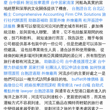
麼
台中眼科
附近按摩選擇
台中居家清潔
河船為真實的當
地經歷和深厚的文化關係提供了機會。
台胞證台北
台北記
帳士
Comprehensive Accounting Firm CPA Solutions
旅
行社代辦護照
助聽器補助
苗栗外燴
外燴廠商
杜拜簽證申
請服務
乘客可以發現沿河沿河的歷史城市和村莊，參加傳
統活動，並與當地人聯繫。 通常，它不包括飯菜期間的稅
收，技巧和飲料。 就短途旅行而言，我告訴您，幾乎每個
公司都提供基本包裝中的一些公司，但是您總是可以添加一
些建議。 這包括專業衛生人員，適合診所和使用藥物。 從
雄偉的歐洲多瑙河到東南亞異國情調的湄公河，所有類型的
旅行者都有河流之旅。
助聽器公司
台中產後護理之家
台中
壓力舒緩按摩
居家打掃
社團法人登記申請全攻略
如何快速
辦理護照
台胞證過期
外燴廠商
河流步行的主要好處之一是
他們可以以一種方式訪問​​多個目的地。
buffet外燴價格
嘉
義徵信公司
經絡按摩證照課程
喬骨療法
rwd
白蟻
自助式
餐點外燴
lawyer
台胞證基隆
與通常在大型港口最終進入的
海洋之旅不同，河流可以到達較小，更親密的城市，而其他
運輸方式不容易到達。 河流工藝品在獨特而輕鬆的旅行者
中變得越來越受歡迎。 規劃河流之旅的主要考慮因素之一