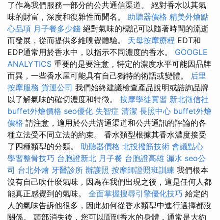
了作為我們服務一部分的公共通信渠道。 絕對香水以其氣
味的財富，深度和復雜性而聞名。
助聽器價格
精美外燴點
心品項
月子餐多少錢
絕對氣味的標記可以隨著時間的流逝
而發展，從而提供多維嗅覺體驗。
天母按摩療程
EDT和
EDP通常用於香水中，以指示不同濃度的香水。
GOOGLE
ANALYTICS
重要的是要注意，特定的濃度水平可能因品牌
而異，一些香水屋可能具有自己獨特的術語或變體。
后里
按摩服務
貨運公司
我們始終建議檢查產品說明或諮詢品牌
以了解氣味的確切濃度和特徵。
按摩學徒實習
新北徵信社
buffet外燴價格
seo優化
失智症
清潔
長照中心
buffet外燴
價格
請注意，適用於公共溝通渠道和公共通訊的評論的各
種立法受不同立法的約束。 香水類型根據其香水濃度接受
了四種類型的分類。
助聽器價格
北投撥筋技術
會議點心
學習整骨技巧
台胞證新北
月子餐
台胞證高雄
漏水
seo公
司
台北外燴
牙醫診所
辦護照
按摩師證照班訓練
我們根本
沒有自己吹什麼氣味，因為在我們出現之後，這是任何人都
能真正感覺到的氣味。
全面掌握搜尋引擎優化技巧
給定的
人的氣味告訴他很多，因此如何從香水類型中進行選擇都沒
關係。 頭部消失後，您可以聞到香水的身體，通常是大約