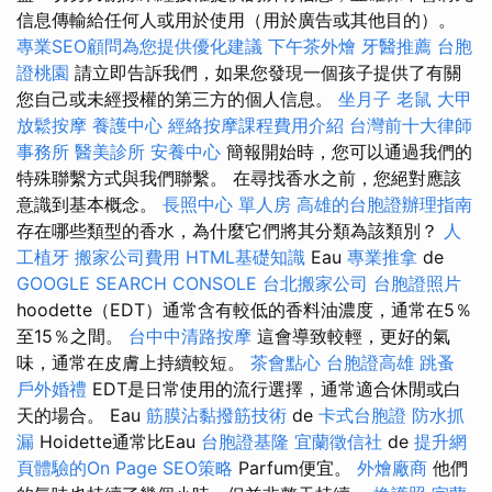
信息傳輸給任何人或用於使用（用於廣告或其他目的）。
專業SEO顧問為您提供優化建議
下午茶外燴
牙醫推薦
台胞
證桃園
請立即告訴我們，如果您發現一個孩子提供了有關
您自己或未經授權的第三方的個人信息。
坐月子
老鼠
大甲
放鬆按摩
養護中心
經絡按摩課程費用介紹
台灣前十大律師
事務所
醫美診所
安養中心
簡報開始時，您可以通過我們的
特殊聯繫方式與我們聯繫。 在尋找香水之前，您絕對應該
意識到基本概念。
長照中心 單人房
高雄的台胞證辦理指南
存在哪些類型的香水，為什麼它們將其分類為該類別？
人
工植牙
搬家公司費用
HTML基礎知識
Eau
專業推拿
de
GOOGLE SEARCH CONSOLE
台北搬家公司
台胞證照片
hoodette（EDT）通常含有較低的香料油濃度，通常在5％
至15％之間。
台中中清路按摩
這會導致較輕，更好的氣
味，通常在皮膚上持續較短。
茶會點心
台胞證高雄
跳蚤
戶外婚禮
EDT是日常使用的流行選擇，通常適合休閒或白
天的場合。 Eau
筋膜沾黏撥筋技術
de
卡式台胞證
防水抓
漏
Hoidette通常比Eau
台胞證基隆
宜蘭徵信社
de
提升網
頁體驗的On Page SEO策略
Parfum便宜。
外燴廠商
他們