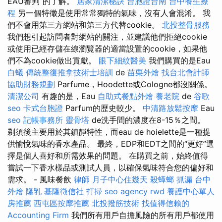
EAU審判”的了解。
居家清潔秘訣
台胞證台南
台中養生療
程
另一個特徵是使用常常獨特的氣味，沒有人會混淆。 我
們不會用第三方網站和第三方代替cookie。
北投整骨服務
我們想引起訪問者對網站的關注，並建議他們拒絕cookie
或使用已經存儲在線瀏覽器的適當設置的cookie，如果他
們不為cookie做出貢獻。
眼下細紋醫美
我們購買的是Eau
白蟻
傳統整復推拿技術士培訓
de
苗栗外燴
找台北會計師
協助財務規劃
Parfume，Hoodette或Cologne都沒關係。
清潔公司
有趣的是，Eau
自助式餐點外燴
養老院
de
谷歌
seo
卡式台胞證
Parfum的歷史較少。
中清路放鬆按摩
Eau
seo
記帳事務所
靈骨塔
de洗手間的濃度在8-15％之間。
剃須後主要用於其鎮靜特性，而eau de hoielette是一種提
供愉悅氣味的香水產品。 最終，EDP和EDT之間的“更好”選
擇是個人喜好和所需效果的問題。 在購買之前，始終值得
嘗試一下香水樣品或測試人員，以確保氣味符合您的偏好和
需求。 - 風味餐飲
律師
月子中心住幾天
殺蟑螂
抓漏
台中
外燴
隆乳
基隆徵信社
打掃
seo agency
rwd
養護中心單人
房推薦
西屯區按摩推薦
北投撥筋技術
找值得信賴的
Accounting Firm
我們所有用戶自擔風險的所有用戶都使用