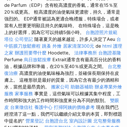
de Parfum（EDP）含有較高濃度的香氣，通常在15％至
20％或更高。 較高濃度的油使氣味更濃密，持久，通常是
強烈的。 EDP​​通常被認為更適合晚禮服，特殊場合，或者
當有人想要更明顯且持久的氣味時。 在特殊場合，這是晚
上的好選擇，因為它可以持續5個小時。
台胞證照片規範
塔位
公司登記
隨著夏天的越來越近，許多人決定了Aeu
台
中筋膜刀放鬆療程
跳蚤
外燴
居家清潔300元
de
html
護理
之家
辦護照要帶什麼
Hoodette。
法律事務所
台胞證基隆
Perfume
烏日放鬆按摩
Extrait通常含有最高百分比的香料
油，根據品牌和準備，在20％至40％或更高之間。
台北整
復治療
高濃度的油使氣味極為強烈，並確保長期保持在皮
膚上。 這種形狀是最好的質量，因為它含有最少的酒精和
水，當然是最昂貴的。
搬家公司
助聽器補助
辦桌專業外燴
服務
家事服務
事實是，這些氣味可以根據其集中程度，工
作時間和強大的工作時間和強度來分為不同的類別。
雙眼
皮
台東徵信社
養護中心
打掃阿姨的價格參考
現在我們已
經澄清了這一點，我們可以繼續介紹文章的本質，即對標題
中提名的“
營業登記
台胞證台北
室內設計圖
北屯整骨服務