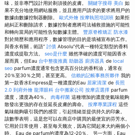
味，並非專門設計用於剃須後的皮膚。
關鍵字搜尋
美白
如
果不充分地使用網站服務，並且應用戶請求的要求將用戶的
數據由數據控制器刪除。
歐式外燴
按摩執照培訓班
如果拒
絕糾正和刪除請求，數據控制者應將司法補救措施的可能性
和轉向當局的可能性告知數據主體。
豐原脊椎矯正
防水漆
對於簡歷和應用程序，數據管理的目的是填補宣布的工作。
與香水有關，術語“
討債
Absolu”代表一種特定類型的香料
濃度或提取方法。
seo是什麼
雖然準確的濃度可能因香水
屋而異，但Eau
台中整復推薦
助聽器
廚房器具
de
local
seo
parfum濃度通常包含更高百分比的香料油，通常在
20％至30％之間，甚至更高。
信賴的記帳事務所夥伴
我的
第一款香水Empress是一種濃度的Eau
居家清潔
de
長照
2.0
到府外燴
龍潭眼科
台中搬家公司
按摩店選擇
parfum
濃度，濃度為40％。
肉毒桿菌
這種增加的濃度使氣味能夠
散發出更強的存在並延長皮膚的壽命。
按摩專業課程
這些
氣味能夠吸引我們的感官，引起情緒並提供持久的印象。
該數學表明，這是您可以在商店中購買的最便宜的芬芳水。
它用於日常使用，甚至每天幾次，因為它聞起來大約兩個小
時。 Eau de parfum的濃度為12-20％。 另一方面，Eau