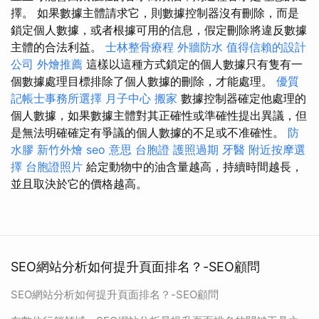
擇。 如果數據主體請求它，則數據控制器沒有刪除，而是
鎖定個人數據，或者根據可用的信息，假定刪除將違反數據
主體的合法利益。
士林整骨療程
外牆防水
值得信賴的設計
公司
外燴推薦
這樣以這種方式鎖定的個人數據只有隻有一
個數據處理目標排除了個人數據的刪除，才能處理。
優質
記帳士事務所選擇
月子中心
搬家
數據控制器確定他處理的
個人數據，如果數據主體對其正確性或準確性提出異議，但
是無法明確確定有爭議的個人數據的不足或不准確性。
防
水膠
新竹外燴
seo 意思
台胞證
護照過期
牙醫
附近按摩選
擇
台胞證照片
給定動物中的油含量越高，持續時間越長，
並且取決於它的價格越高。
SEO網站分析如何提升頁面排名？-SEO顧問
SEO網站分析如何提升頁面排名？-SEO顧問