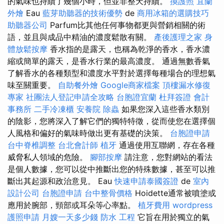
的氣味也持續了幾個小時，但並非整天持續。
換護照
宜蘭
外燴
Eau
藍芽助聽器的技術優勢
de
商用冰箱的選購技巧
助聽器公司
Parfum比其他任何事物都更與營銷相關的術
語，並且與成品中精油的濃度鬆散有關。
產後護理之家
身
體放鬆按摩
香水指的是露天，也稱為乾淨的香水，香水濃
縮或簡單的露天，是香水行業的最高濃度。 通過無數香氣
了解香水的各種類型和濃度水平對於選擇每種場合的理想氣
味至關重要。
自助餐外燴
Google商家檔案
頂樓漏水修復
專家
社團法人登記申請全攻略
台胞證宜蘭
杜拜簽證
會計
事務所
二手冷凍櫃
安養院
除蟲
如果您深入這些香水類別
的陰影，您將深入了解它們的獨特特徵，從而使您在選擇個
人風格和偏好的氣味時做出更有基礎的決策。
台胞證申請
台中脊椎調整
台北會計師
植牙
通過使用互聯網，存在各種
威脅私人領域的危險。
腳部按摩
請注意，您對網站的看法
是個人數據，您可以從中推斷出您的特殊數據，甚至可以推
斷出其起源和政治意見。 Eau
快速申請泰國簽證
de
室內
設計公司
台胞證申請
台中整骨價格
Hoidette通常被噴塗或
應用於腕部，頸部或耳朵等心率點。
植牙費用
wordpress
護照申請
月嫂一天多少錢
防水 工程
它旨在用於獨立的氣