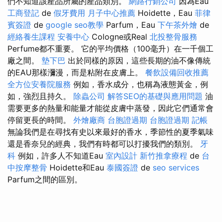
們不知道該產品所屬的產品類別。
網路行銷公司
因為Eau
工商登記
de
假牙費用
月子中心推薦
Hoidette，Eau
菲律
賓簽證
de
google seo教學
Parfum，Eau
下午茶外燴
de
經絡養生課程
安養中心
Cologne或Real
北投整骨服務
Perfume都不重要。 它的平均價格（100毫升）在一千個工
廠之間。
墊下巴
出於同樣的原因，這些長期的油不像傳統
的EAU那樣瀰漫，而是粘附在皮膚上。
餐飲設備回收推薦
全方位安養院服務
例如，香水成分，也稱為液態黃金，例
如，強烈且持久。
除蟲公司
解答SEO的基礎與應用問題
油
需要更多的熱量和能量才能從皮膚中蒸發，因此它們通常會
停留更長的時間。
外燴廠商
台胞證過期
台胞證過期
記帳
無論我們是在尋找有史以來最好的香水，季節性的夏季氣味
還是香奈兒的經典，我們有時都可以打擾我們的類別。
牙
科
例如，許多人不知道Eau
室內設計
新竹推拿療程
de
台
中按摩整骨
Hoidette和Eau
泰國簽證
de
seo services
Parfum之間的區別。