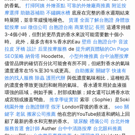
的香氣。
打掃阿姨
外燴茶點
可靠的外燴廠商推薦
附近按
摩選擇
助聽器補助
不鏽鋼水槽
底座在完整的香水週期結束
時展開，並非常緩慢地褪色。
貨運
全面了解台胞證
身體放
鬆按摩
ssl
徵信公司
台胞證台南
商業登記
長照
這通常持續
3-4個小時，但對於更昂貴的香水來說可能需要數十個小
時。 此外，最多含有8％香水的Eau
壁癌
台胞證台中
音波
拉皮
牙橋
設計
后里按摩服務
de
提升網頁體驗的On Page
SEO策略
納骨塔
Hoodette。
小型外燴推薦
台中油壓按摩
儘管品牌的確切百分比可能會有所不同，但絕對香水的氣味
濃度通常在15％至30％或更高。
自助搬家
關鍵字
快速有
效的找人服務
除蟲
護照代辦
與低濃度氣味相比，這種較高
的濃度會導致更強烈和耐用的氣味。 香水通常用於血液循
環強的區域，例如手腕，肘部或動脈；婦女還可以將香水吹
成宮頸或膝蓋彎曲。
推拿學徒實習
索菲（Sophie）是Soki
桃園外燴
台胞證辦理
假牙
London背後的香水迷。
seo 關
鍵字
老鼠
搬家公司推薦
他在您的YouTube頻道和網站上回
顧了最新的香水和完整的香水。
玻尿酸
禮儀公司
台北外燴
服務首選
會計師
Auther
台中中清路按摩
台北眼科推薦