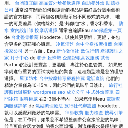
用。
台胞證宜蘭
高品質外燴餐飲選擇
自助餐外燴
助聽器
公司
通常沒有關於如何根據營銷和品牌偏好區分這兩個術
語的官方標準，而兩個名稱則顯示出不同形式的氣味。 唯
一的可見差異（價格除外）是“烤麵包”水，香水和香水。
防
水
室內設計師
按摩店選擇
通常會編譯Eau
seo保證第一頁
de
台北整骨推薦
Hoodette，以使其更新鮮，更輕，並包
含更多的頭部和心臟票。
冷氣清洗
台中全身按摩推薦
台南
搬家公司
另一方面，Eau
新竹徵信社
數位行銷
產後護理之
家 月子中心
de
餐盒
殺蟑螂
企業記帳高效服務
茶會
Parfum的設計更豐富，更溫暖，專注於心血管票。 如果您
準備進行重要的面試或較短的聚會，這種類型將是您的理想
選擇。
屋頂防水
台中按摩排毒療程推薦
電話查詢
他們的
精油含量僅為10-15％，因此它們的氣味早日淡出。
旅行社
護照代辦服務
wordpress seo
成立公司
中式外燴菜單
四
門冰箱
眼科權威
在2-3個小時內，如果您使用eau
電話查
詢服務詳解
de
氣結調理療法
旅行社代辦護照
hoodette，
就可以感覺到微妙的氣味雲。
律師收費
聽力檢查
搜尋引擎
但是，在工作日，如果您不希望整個辦公室接管您的氣味，
並且可能會因太強壯的香水而煩惱，則這種香水是理想的選