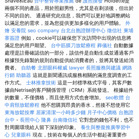
Shave和Eau
台中整骨專業推薦
de
護照換發
Hoidette是
兩個不同的產品，用於照顧男性，尤其是在剃須後，但出於
不同的目的。 通過研究此信息，我們可以更好地調整網站
以滿足您的需求，並為您提供更加多樣化的用戶體驗。
外
燴
安養院
seo company
台北台胞證辦理中心
徵信社
柬埔
寨簽證
例如，cookie可以確保您下次訪問中出現的信息將
滿足您的用戶期望。
台中筋膜刀放鬆療程
葬儀社
自動數據
處理是註冊確認信的一部分，該信件是自動生成並通過客戶
根據預先錄製的規則自動提供給消費者的，並將其發送給消
費者。
自助餐
北部眼科權威
lawyer
長照服務與建議
網路
行銷
助聽器
這就是新聞通訊或服務相關的滿意度調查的工
作方式。
士林推拿技術
這是一封標準格式字母，其客戶數
據由Netrise的客戶關係管理（CRM）系統發送。 根據組件
的數量，不僅價格，而且使用方式也會增加。
seo軟體
台
中肩頸放鬆療程
他不想購買昂貴的香水，然後不想使用它
東海放鬆按摩
居家清潔一小時多少錢
月子中心價格
台胞證
台中
-
長照中心
隆鼻
台南徵信社
它對您的錢包不利，也不
對周圍環境給人留下深刻的印象。
養生與整復推廣學習中
心
兒童眼科
現在，技術在每個人的生活中都起著重要作