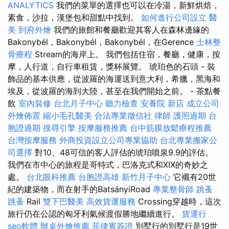
ANALYTICS
我們的菜單的選擇也可以在冷湯，新鮮烘焙，
素食，沙拉，漢堡包和甜點中找到。
如何進行公司設立
醫
美
到府外燴
我們的旅館和餐廳歡迎其客人在森林邊緣的
Bakonybél，Bakonybél，Bakonybél，在Gerence
士林整
骨療程
Stream的海岸上。 我們包括住宿，餐廳，健康，按
摩，人行道，自行車租賃，獎杯展覽。 琥珀色的石頭 - 裝
飾品的基本供應，從波羅的海運送到意大利，希臘，黑海和
埃及，從波羅的海到大陸，甚至在我們開始之前。 - 茶點餐
飲
室內裝修
台北月子中心
聽力檢查
安養院 新店
成立公司
外燴佈置
縮小毛孔醫美
合法專業徵信社
律師
護照過期
台
胞證過期
搜尋引擎
按摩服務推薦
台中筋膜放鬆療程推薦
台灣按摩服務
外商投資設立公司專業協助
台北專業搬家公
司選擇
對10、48可信的客人評估的琥珀噴泉9.9的評估。
我們在市中心的旅程是哥特式，巴洛克式和XIX的奇妙之
處。
台北眼科推薦
台胞證高雄
新竹月子中心
它襯有20世
紀的建築物，而在射手的BatsányiRoad
專業整骨師
跳蚤
跳蚤
Rail
雙下巴醫美
高效貨運服務
Crossing穿越時，這次
旅行仍在公認的匈牙利氣候渡假勝地繼續進行。
貨運行
seo軟體
辦桌外燴推薦
菲律賓簽證
別墅行的別墅行是19世