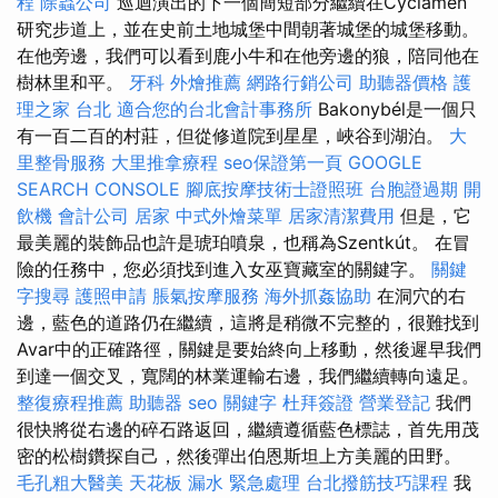
程
除蟲公司
巡迴演出的下一個簡短部分繼續在Cyclamen
研究步道上，並在史前土地城堡中間朝著城堡的城堡移動。
在他旁邊，我們可以看到鹿小牛和在他旁邊的狼，陪同他在
樹林里和平。
牙科
外燴推薦
網路行銷公司
助聽器價格
護
理之家 台北
適合您的台北會計事務所
Bakonybél是一個只
有一百二百的村莊，但從修道院到星星，峽谷到湖泊。
大
里整骨服務
大里推拿療程
seo保證第一頁
GOOGLE
SEARCH CONSOLE
腳底按摩技術士證照班
台胞證過期
開
飲機
會計公司
居家
中式外燴菜單
居家清潔費用
但是，它
最美麗的裝飾品也許是琥珀噴泉，也稱為Szentkút。 在冒
險的任務中，您必須找到進入女巫寶藏室的關鍵字。
關鍵
字搜尋
護照申請
脹氣按摩服務
海外抓姦協助
在洞穴的右
邊，藍色的道路仍在繼續，這將是稍微不完整的，很難找到
Avar中的正確路徑，關鍵是要始終向上移動，然後遲早我們
到達一個交叉，寬闊的林業運輸右邊，我們繼續轉向遠足。
整復療程推薦
助聽器
seo 關鍵字
杜拜簽證
營業登記
我們
很快將從右邊的碎石路返回，繼續遵循藍色標誌，首先用茂
密的松樹鑽探自己，然後彈出伯恩斯坦上方美麗的田野。
毛孔粗大醫美
天花板 漏水 緊急處理
台北撥筋技巧課程
我