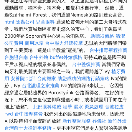
球場正在等待那些想搬家的人，水上運動迷可以租用不同的
運動器材，獨木舟，獨木舟，船隻和水自行車。 然後，通
過Szárhalmi-Forest，我們通過Nemeskúti路到達女高音。
html
除蟲公司
兒童眼科
通過欣賞匈牙利的第二大哥特式教
堂，我們欣賞城堡區和歷史悠久的市中心，看到了象徵著
2000年的Sopron市中心過去的消防塔。
助聽器價格
清潔
公司費用
商用冰箱
台中壓力舒緩按摩
忠誠的大門將我們帶
到了主要廣場，這是山羊教堂“冠冕”的。
台中排毒療程推薦
台胞證台南
台中外燴
buffet外燴價格
哥特式教堂是國王和
王后加冕典禮的場景並非偶然。
台中整復推薦
當我們穿過
匈牙利最美麗的主要區域之一時，我們還跨越了Ivy
植牙費
用
安養院 北部
台南搬家
助您成功的網路行銷策略
Iva的踪
跡，Ivy
台北護理之家推薦
Iva的踪跡深3米以上。 它因曾
經穿過定居點邊界的 Borostyánk 公路而得名。 在好的情
況下，您不會去度假去排隊幾個小時，或者試圖用手帕在海
灘上“放鬆”。
北部眼科權威
牆壁 漏水 緊急處理
音波拉皮
rwd
台中按摩整骨
我們列出的度假勝地尚未發現，因此您
可以期待和平而安靜的放鬆
新竹整骨服務
葬儀社
新竹外燴
台灣前十大律師事務所
- 更不用說它們是令人驚訝的美麗地