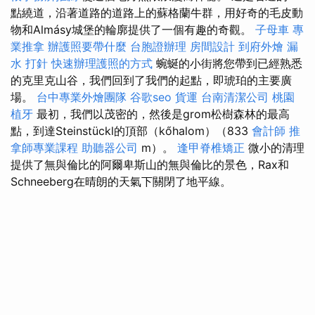
點繞道，沿著道路的道路上的蘇格蘭牛群，用好奇的毛皮動
物和Almásy城堡的輪廓提供了一個有趣的奇觀。
子母車
專
業推拿
辦護照要帶什麼
台胞證辦理
房間設計
到府外燴
漏
水 打針
快速辦理護照的方式
蜿蜒的小街將您帶到已經熟悉
的克里克山谷，我們回到了我們的起點，即琥珀的主要廣
場。
台中專業外燴團隊
谷歌seo
貨運
台南清潔公司
桃園
植牙
最初，我們以茂密的，然後是grom松樹森林的最高
點，到達Steinstückl的頂部（kőhalom）（833
會計師
推
拿師專業課程
助聽器公司
m）。
逢甲脊椎矯正
微小的清理
提供了無與倫比的阿爾卑斯山的無與倫比的景色，Rax和
Schneeberg在晴朗的天氣下關閉了地平線。