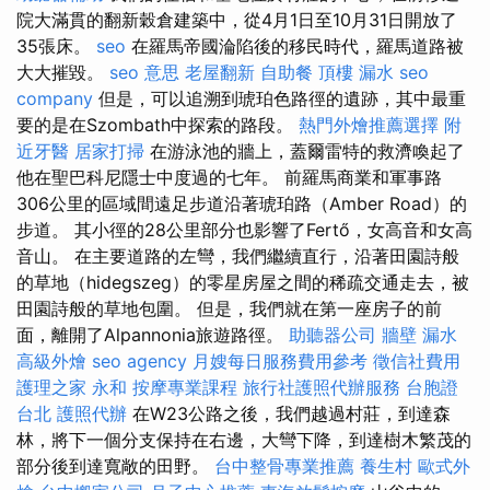
院大滿貫的翻新穀倉建築中，從4月1日至10月31日開放了
35張床。
seo
在羅馬帝國淪陷後的移民時代，羅馬道路被
大大摧毀。
seo 意思
老屋翻新
自助餐
頂樓 漏水
seo
company
但是，可以追溯到琥珀色路徑的遺跡，其中最重
要的是在Szombath中探索的路段。
熱門外燴推薦選擇
附
近牙醫
居家打掃
在游泳池的牆上，蓋爾雷特的救濟喚起了
他在聖巴科尼隱士中度過的七年。 前羅馬商業和軍事路
306公里的區域間遠足步道沿著琥珀路（Amber Road）的
步道。 其小徑的28公里部分也影響了Fertő，女高音和女高
音山。 在主要道路的左彎，我們繼續直行，沿著田園詩般
的草地（hidegszeg）的零星房屋之間的稀疏交通走去，被
田園詩般的草地包圍。 但是，我們就在第一座房子的前
面，離開了Alpannonia旅遊路徑。
助聽器公司
牆壁 漏水
高級外燴
seo agency
月嫂每日服務費用參考
徵信社費用
護理之家 永和
按摩專業課程
旅行社護照代辦服務
台胞證
台北
護照代辦
在W23公路之後，我們越過村莊，到達森
林，將下一個分支保持在右邊，大彎下降，到達樹木繁茂的
部分後到達寬敞的田野。
台中整骨專業推薦
養生村
歐式外