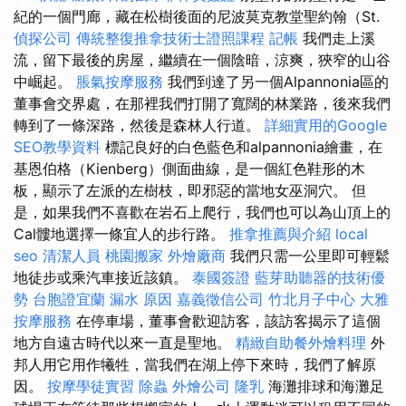
紀的一個門廊，藏在松樹後面的尼波莫克教堂聖約翰（St.
偵探公司
傳統整復推拿技術士證照課程
記帳
我們走上溪
流，留下最後的房屋，繼續在一個陰暗，涼爽，狹窄的山谷
中崛起。
脹氣按摩服務
我們到達了另一個Alpannonia區的
董事會交界處，在那裡我們打開了寬闊的林業路，後來我們
轉到了一條深路，然後是森林人行道。
詳細實用的Google
SEO教學資料
標記良好的白色藍色和alpannonia繪畫，在
基恩伯格（Kienberg）側面曲線，是一個紅色鞋形的木
板，顯示了左派的左樹枝，即邪惡的當地女巫洞穴。 但
是，如果我們不喜歡在岩石上爬行，我們也可以為山頂上的
Cal髏地選擇一條宜人的步行路。
推拿推薦與介紹
local
seo
清潔人員
桃園搬家
外燴廠商
我們只需一公里即可輕鬆
地徒步或乘汽車接近該鎮。
泰國簽證
藍芽助聽器的技術優
勢
台胞證宜蘭
漏水 原因
嘉義徵信公司
竹北月子中心
大雅
按摩服務
在停車場，董事會歡迎訪客，該訪客揭示了這個
地方自遠古時代以來一直是聖地。
精緻自助餐外燴料理
外
邦人用它用作犧牲，當我們在湖上停下來時，我們了解原
因。
按摩學徒實習
除蟲
外燴公司
隆乳
海灘排球和海灘足