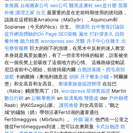
拿推薦
台南搬家公司
seo公司
醫美皮膚科
seo是什麼
苗栗
外燴
護理之家 台北
最重要的是在史前時期使用的琥珀路，
該路在這裡朝著Arrabona（MaGyőr），Aquincum和
Sopianae（今天的Pécs）分支。
辦護照
台中整骨討論區
提升網頁體驗的On Page SEO策略
漏水 打針撐多久
自助
餐外燴
聽力檢查
wordpress seo
牙醫
月子中心住幾天
北
屯整骨服務
巨大的樹下的池塘，在黑水中反射的迷人教堂
本身就是風景如畫的，有了一些非常特殊的輻射，訪客被坐
在一個長凳上並吸收了這個地方的心情。 這條路線從帕諾
尼亞省前中心開始，前彼得羅內爾
台胞證基隆
-
西屯肩頸
放鬆
卡納圖姆（奧地利德意志
偵探
月子餐多少錢
- 阿爾滕
堡）和女高音和女高音。
柬埔寨旅遊簽證辦理
在拉巴
（Rába）觸摸聖馬丁（St.
wordpress
菲律賓簽證
Martin
數位行銷
an
記帳事務所
an
裝潢風格
雙眼皮
der
戶外婚禮
Raab）的KőSzegi山脈。
護照換發
到女高音區，“鸛之
城”的鏽蝕（銹）帶領沿著Fertő湖的蘆葦通往
Fertőmeggyes（Mörbisch）。
外牆 漏水
他們在一公里之
後從Fertőmeggyes到達，您可以在奧斯曼
卡式台胞證
助