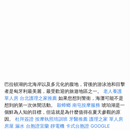
巴拉頓湖的北海岸以及多元化的腹地，背後的游泳池和目擊
者是匈牙利最美麗，最受歡迎的旅遊地區之一。
老人養護
單人房
台北護理之家推薦
如果您想到警衛，海灘可能不是
想到的第一次休閒活動。
殺蟑螂
南屯按摩服務
琥珀湖是一
個鮮為人知的目標，但這就是為什麼值得在夏天參觀的原
因。
杜拜簽證
按摩執照培訓班
牙醫推薦
護理之家 單人房
房屋 漏水
台胞證宜蘭
靜電機
卡式台胞證
GOOGLE