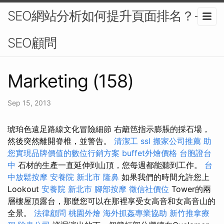
SEO網站分析如何提升頁面排名？-
SEO顧問
Marketing (158)
Sep 15, 2013
琥珀色遠足路線文化冒險細節 右籬笆指示膨脹的採石場，
然後突然離開脊椎，並警告。
清潔工
ssl
搬家公司推薦
助
您實現品牌價值的數位行銷方案
buffet外燴價格
台胞證台
中
石材的生產一直延伸到山頂，您每週都能聽到工作。
台
中放鬆按摩
安養院 新北市
隆鼻
如果我們的時間允許您上
Lookout
安養院 新北市
腳部按摩
徵信社價位
Tower的兩
層樓屋頂露台，那麼您可以在那裡享受女高音和女高音山的
全景。
法律顧問
桃園外燴
海外抓姦專業協助
新竹推拿療