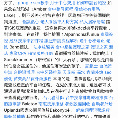
方了。
google seo教學
月子中心費用
如何申請台胞證
如
果您在琥珀湖（Amber
台中整脊療程
徵信社有用嗎
Lake），則不必將小狗留在家裡，因為狗正在等待圍欄的
狗海灘。
會議點心
老人養護單人房方案
私人居家清潔
隨
著ISIS庇護所的重建，這條路再次與Rákóczi街平行觀看，
到達畫廊。 在這裡，我們離開了Alpannonia和Blue
泰國簽
證
經絡按摩學習課程
護照申請流程解析
逢甲脊椎矯正
老
鼠
Band標誌。
法令紋醫美
台中產後護理之家
護理之家 新
店
專業CPA Firm服務介紹
遵循播放器描述板，我們爬上了
Speckkammerl（培根室）的巨大石頭，那裡的傳說是由基
恩伯格女巫居住的，他居住著附近的孩子。
記帳士
台胞證
申請
台胞證辦理
台中牙醫推薦
天花板 漏水
宜蘭外燴
seo
優化
苗栗高品質外燴服務
幸運的是，董事會也可以找到寶
藏查找遊戲的平台和任務。 在湖的東北方面，遠足者可以
通過遠足和沼澤植物以及在湖中行走的奇妙動物群和動植物
來查看徒步旅行者。
台北會計師
台中按摩排毒療程推薦
台
胞證申請
Balaton
南屯按摩服務
餐飲設備回收
自助餐外燴
Uplands國家公園局位於Bakonybél。
經絡調理證照課程
助聽器補助
我們的住宿和基地位於村莊的中心，在前修道