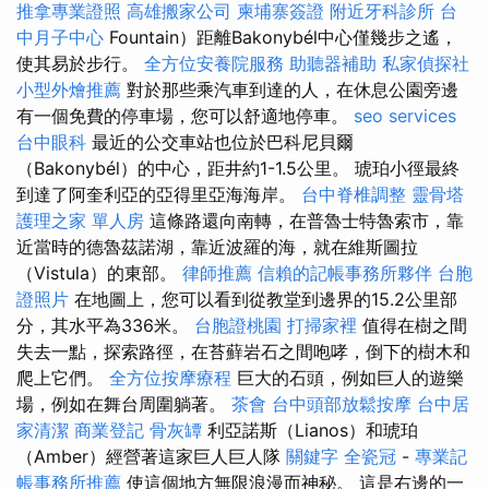
推拿專業證照
高雄搬家公司
柬埔寨簽證
附近牙科診所
台
中月子中心
Fountain）距離Bakonybél中心僅幾步之遙，
使其易於步行。
全方位安養院服務
助聽器補助
私家偵探社
小型外燴推薦
對於那些乘汽車到達的人，在休息公園旁邊
有一個免費的停車場，您可以舒適地停車。
seo services
台中眼科
最近的公交車站也位於巴科尼貝爾
（Bakonybél）的中心，距井約1-1.5公里。 琥珀小徑最終
到達了阿奎利亞的亞得里亞海海岸。
台中脊椎調整
靈骨塔
護理之家 單人房
這條路還向南轉，在普魯士特魯索市，靠
近當時的德魯茲諾湖，靠近波羅的海，就在維斯圖拉
（Vistula）的東部。
律師推薦
信賴的記帳事務所夥伴
台胞
證照片
在地圖上，您可以看到從教堂到邊界的15.2公里部
分，其水平為336米。
台胞證桃園
打掃家裡
值得在樹之間
失去一點，探索路徑，在苔蘚岩石之間咆哮，倒下的樹木和
爬上它們。
全方位按摩療程
巨大的石頭，例如巨人的遊樂
場，例如在舞台周圍躺著。
茶會
台中頭部放鬆按摩
台中居
家清潔
商業登記
骨灰罈
利亞諾斯（Lianos）和琥珀
（Amber）經營著這家巨人巨人隊
關鍵字
全瓷冠
-
專業記
帳事務所推薦
使這個地方無限浪漫而神秘。 這是右邊的一