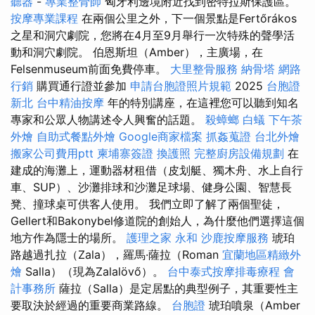
聽器
-
專業整骨師
匈牙利邊境附近找到密特拉斯保護區。
按摩專業課程
在兩個公里之外，下一個景點是Fertőrákos
之星和洞穴劇院，您將在4月至9月舉行一次特殊的聲學活
動和洞穴劇院。 伯恩斯坦（Amber），主廣場，在
Felsenmuseum前面免費停車。
大里整骨服務
納骨塔
網路
行銷
購買通行證並參加
申請台胞證照片規範
2025
台胞證
新北
台中精油按摩
年的特別講座，在這裡您可以聽到知名
專家和公眾人物講述令人興奮的話題。
殺蟑螂
白蟻
下午茶
外燴
自助式餐點外燴
Google商家檔案
抓姦蒐證
台北外燴
搬家公司費用ptt
柬埔寨簽證
換護照
完整廚房設備規劃
在
建成的海灘上，運動器材租借（皮划艇、獨木舟、水上自行
車、SUP）、沙灘排球和沙灘足球場、健身公園、智慧長
凳、撞球桌可供客人使用。 我們立即了解了兩個聖徒，
Gellert和Bakonybel修道院的創始人，為什麼他們選擇這個
地方作為隱士的場所。
護理之家 永和
沙鹿按摩服務
琥珀
路越過扎拉（Zala），羅馬·薩拉（Roman
宜蘭地區精緻外
燴
Salla）（現為Zalalövő）。
台中泰式按摩排毒療程
會
計事務所
薩拉（Salla）是定居點的典型例子，其重要性主
要取決於經過的重要商業路線。
台胞證
琥珀噴泉（Amber