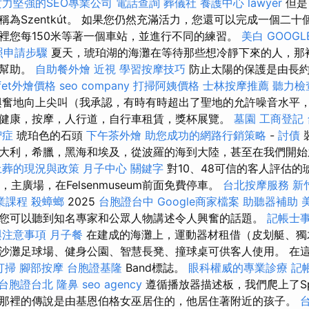
實力堅強的SEO專業公司
電話查詢
葬儀社
養護中心
lawyer
但是
為Szentkút。 如果您仍然充滿活力，您還可以完成一個二十
裡您每150米等著一個車站，並進行不同的練習。
美白
GOOGL
照申請步驟
夏天，琥珀湖的海灘在等待那些想冷靜下來的人，那
的幫助。
自助餐外燴
近視
學習按摩技巧
防止太陽的保護是由長約
ffet外燴價格
seo company
打掃阿姨價格
士林按摩推薦
聽力檢
興奮地向上尖叫（我承認，有時有時超出了聖地的允許噪音水平，
健康，按摩，人行道，自行車租賃，獎杯展覽。
墓園
工商登記
智症
琥珀色的石頭
下午茶外燴
助您成功的網路行銷策略
-
討債
大利，希臘，黑海和埃及，從波羅的海到大陸，甚至在我們開
土葬的現況與政策
月子中心
關鍵字
對10、48可信的客人評估的
，主廣場，在Felsenmuseum前面免費停車。
台北按摩服務
新
業課程
殺蟑螂
2025
台胞證台中
Google商家檔案
助聽器補助
您可以聽到知名專家和公眾人物講述令人興奮的話題。
記帳士
與注意事項
月子餐
在建成的海灘上，運動器材租借（皮划艇、獨
和沙灘足球場、健身公園、智慧長凳、撞球桌可供客人使用。 在
打掃
腳部按摩
台胞證基隆
Band標誌。
眼科權威的專業診療
記
台胞證台北
隆鼻
seo agency
遵循播放器描述板，我們爬上了Spec
那裡的傳說是由基恩伯格女巫居住的，他居住著附近的孩子。