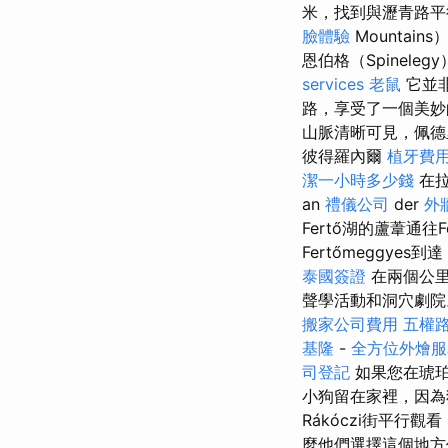
米，找到與瀝青路
臉體驗
Mounta
恩伯格（Spinele
services
老鼠
它並非
路，享受了一個美
山脈清晰可見，佩德
彼得羅內爾
植牙費
潔一小時多少錢
在拉
an
禮儀公司
der
外
Fertő湖的蘆葦通往Fe
Fertőmeggye
泰國簽證
在兩個公里
聲學活動和洞穴劇院
搬家公司費用
五權
基隆
-
全方位外燴
司登記
如果您在琥珀
小狗留在家裡，因
Rákóczi街平行觀
麼他們選擇這個地方