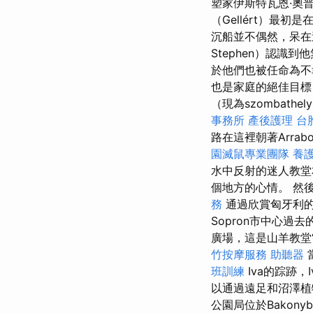
塑家伊斯特瓦恩·奧普拉
（Gellért）
沉船並不偶然，呆
Stephen）認識
於他們也被任命為不幸
也是家庭的絕佳目標
（現為szombat
事務所
產後護理
台
路在這裡朝著Arrabo
園滅鼠專業團隊
養
水中反射的迷人教堂
個地方的心情。 然後，通
務
通過欣賞匈牙利的
Sopron市中心過
廣場，這是山羊教堂
竹按摩服務
助聽器
班訓練
Iva的踪跡，I
以通過遠足和沼澤植物
公園局位於Bakon