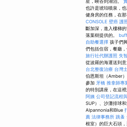
星，峽谷到湖泊。
也許是琥珀噴泉，也稱
健身房的任務，在那
CONSOLE
壁癌
護
斷加深，進入樓梯
落葉樹提供的。
bu
自助餐選擇
孩子們
們包括住宿，餐廳，
旅行社代辦護照
失
從波羅的海運送到意
台北整復治療
台灣
伯恩斯坦（Amber）
參加
牙橋
推拿師專
的特別講座，在這裡
阿姨
公司登記流程
SUP）、沙灘排球
Alpannonia和Blue
薦
法律事務所
跳蚤
根室）的巨大石頭，