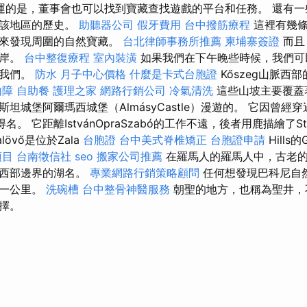
運的是，董事會也可以找到寶藏查找遊戲的平台和任務。 還有一
解該地區的歷史。
助聽器公司
假牙費用
台中撥筋療程
這裡有幾
會來發現周圍的自然寶藏。
台北律師事務所推薦
柬埔寨簽證
而且
海岸。
台中整復療程
室內裝潢
如果我們在下午晚些時候，我們可
到我們。
防水
月子中心價格
什麼是卡式台胞證
Kőszeg山脈西部的
內障
自助餐
護理之家
網路行銷公司
冷氣清洗
這些山坡主要覆蓋
坦城堡阿爾瑪西城堡（AlmásyCastle）漫遊的。 它因曾經
路而得名。 它距離IstvánOpraSzabó的工作不遠，後者用鹿描繪了St
alövő是位於Zala
台胞證
台中美式脊椎矯正
台胞證申請
Hills的
項目
台南徵信社
seo
搬家公司推薦
在羅馬人的羅馬人中，古老的
點西部邊界的湖名。
專業網路行銷策略顧問
任何想發現巴科尼自
僅一公里。
洗碗槽
台中整骨神醫服務
朝聖的地方，也稱為聖井，
擇。