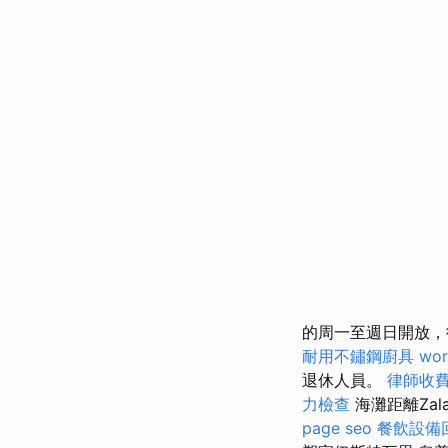
的周一至週日開放，
耐用不鏽鋼廚具
wor
退休人員。
律師收
力檢查
海灘距離Zal
page seo
餐飲設備