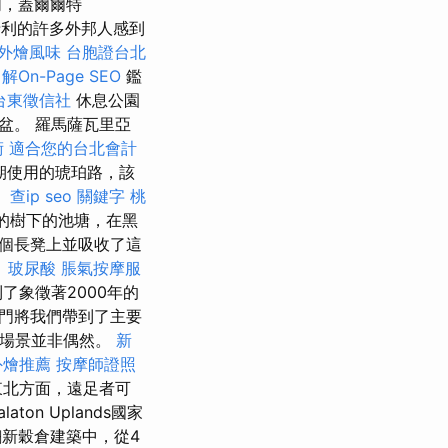
，蓋爾爾特
牙利的許多外邦人感到
外燴風味
台胞證台北
On-Page SEO
鑑
台東徵信社
休息公園
盆。 羅馬薩瓦里亞
術
適合您的台北會計
期使用的琥珀路，該
。
查ip
seo 關鍵字
桃
的樹下的池塘，在黑
個長凳上並吸收了這
。
玻尿酸
脹氣按摩服
象徵著2000年的
門將我們帶到了主要
的場景並非偶然。
新
外燴推薦
按摩師證照
的東北方面，遠足者可
n Uplands國家
翻新穀倉建築中，從4