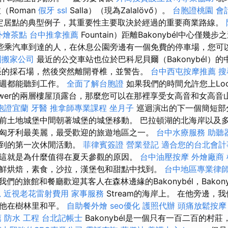
拉（Roman
假牙
ssl
Salla）（現為Zalalövő）。
台胞證桃園
會
）是定居點的典型例子，其重要性主要取決於經過的重要商業路線。
外燴茶點
台中推拿推薦
Fountain）距離Bakonybél中心僅
些乘汽車到達的人，在休息公園旁邊有一個免費的停車場，您可
園搬家公司
最近的公交車站也位於巴科尼貝爾（Bakonybél）的中
脹的採石場，然後突然離開脊椎，並警告。
台中西屯按摩推薦
搜
每週都能聽到工作。
全面了解台胞證
如果我們的時間允許您上Loo
ower的兩層樓屋頂露台，那麼您可以在那裡享受女高音和女高音
胞證宜蘭
牙醫
推拿師專業課程
坐月子
巡迴演出的下一個簡短部分繼
前土地城堡中間朝著城堡的城堡移動。 巴拉頓湖的北海岸以及
匈牙利最美麗，最受歡迎的旅遊地區之一。
台中水療服務
助聽
想到的第一次休閒活動。
菲律賓簽證
營業登記
適合您的台北會計
這就是為什麼值得在夏天參觀的原因。
台中油壓按摩
外燴廠商
鮮烘焙，素食，沙拉，漢堡包和甜點中找到。
台中地區專業律
我們的旅館和餐廳歡迎其客人在森林邊緣的Bakonybél，Bakonybé
思
近視老花雷射費用
家事服務
Stream的海岸上。 在他旁邊，
同他在樹林里和平。
自助餐外燴
seo優化
護照代辦
頭痛放鬆按
薦
防水 工程
台北記帳士
Bakonybél是一個只有一百二百的村