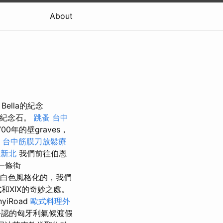
About
Bella的紀念
a的紀念石。
跳蚤
台中
0年的壁graves，
台中筋膜刀放鬆療
證新北
我們前往伯恩
第一條街
線是白色風格化的，我們
和XIX的奇妙之處。
iRoad
歐式料理外
在公認的匈牙利氣候渡假