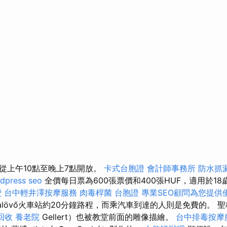
從上午10點至晚上7點開放。
卡式台胞證
會計師事務所
防水抓
dpress seo
全價每日票為600張票價和400張HUF，適用於1
費
台中輕井澤按摩服務
肉毒桿菌
台胞證
專業SEO顧問為您提供
alövő火車站約20分鐘路程，而乘汽車到達的人則是免費的。 聖
回收
養老院
Gellert）也被教堂前面的雕像描繪。
台中排毒按摩