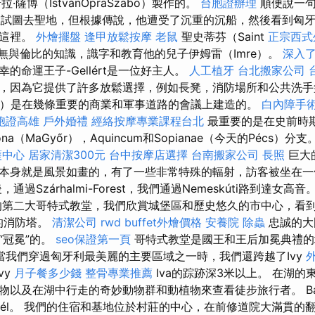
·薩博（IstvánOpraSzabó）製作的。
台胞證辦理
順便說一句
最初是在試圖去聖地，但根據傳說，他遭受了沉重的沉船，然後看到匈
在這裡。
外燴擺盤
逢甲放鬆按摩
老鼠
聖史蒂芬（Saint
正宗西式
到他無與倫比的知識，識字和教育他的兒子伊姆雷（Imre）。
深入了解
的命運王子-Gellért是一位好主人。
人工植牙
台北搬家公司
，因為它提供了許多放鬆選擇，例如長凳，消防場所和公共洗手
hely）是在幾條重要的商業和軍事道路的會議上建造的。
白內障手
胞證高雄
戶外婚禮
經絡按摩專業課程台北
最重要的是在史前時
na（MaGyőr），Aquincum和Sopianae（今天的Pécs）分支
護中心
居家清潔300元
台中按摩店選擇
台南搬家公司
長照
巨大
本身就是風景如畫的，有了一些非常特殊的輻射，訪客被坐在一
過Szárhalmi-Forest，我們通過Nemeskúti路到達女高音
第二大哥特式教堂，我們欣賞城堡區和歷史悠久的市中心，看到了
去的消防塔。
清潔公司
rwd
buffet外燴價格
安養院
除蟲
忠誠的大
“冠冕”的。
seo保證第一頁
哥特式教堂是國王和王后加冕典禮
當我們穿過匈牙利最美麗的主要區域之一時，我們還跨越了Ivy
vy
月子餐多少錢
整骨專業推薦
Iva的踪跡深3米以上。 在湖
以及在湖中行走的奇妙動物群和動植物來查看徒步旅行者。 Balato
ybél。 我們的住宿和基地位於村莊的中心，在前修道院大滿貫的