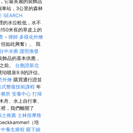
，它最美麗的裝飾品
個車站，3公里的森林
E SEARCH
裡的水位較低，水不
150米長的草皮上的
查
-
律師
多樣化外燴
但如此興奮）。 我
台中水療
護照換發
裝飾品的基本供應，
始之前。
台胞證新北
琥珀噴泉9.9的評估。
竹外燴
購買通行證並
美式整復技術課程
年
事務所
安養中心
打掃
木舟、水上自行車、
這裡，我們離開了
帳士推薦
士林按摩推
kkammerl（培
台中養生療程
眼下細