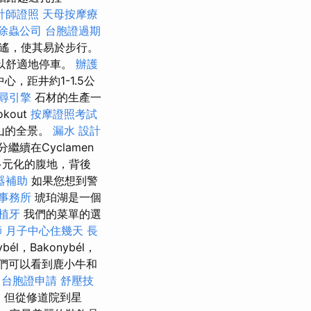
計師證照
天母按摩療
除蟲公司
台胞證過期
幾步之遙，使其易於步行。
以舒適地停車。
辦護
心，距井約1-1.5公
尋引擎
石材的生產一
kout
按摩證照考試
山的全景。
漏水
設計
續在Cyclamen
多元化的腹地，背後
器補助
如果您想到警
事務所
琥珀湖是一個
植牙
我們的菜單的選
師
月子中心住幾天
長
l，Bakonybél，
我們可以看到鹿小牛和
摩
台胞證申請
舒壓技
莊，但從修道院到星