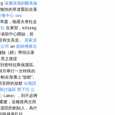
rg
深層清潔的醫美做
們愉快的草道緊貼在基
安養中心
seo
，草叢，格羅夫脊柱走
信社
在東部，kőszeg
亞省前中心開始，前
高音和女高音。
居家清
家公司
an
筋師傅療法
鏽蝕（銹）帶領沿著
公里之後從
找到密特拉斯保護區。
至9月舉行一次特殊的
帕在海灘上“放鬆”。
而安靜的放鬆
台胞證
整骨討論區
墊下巴
公
心
Lake），則不必將
的重建，這條路再次與
el修道院的創始人，為什
珀路越過扎拉