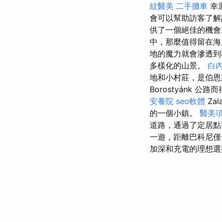
紋醫美
二手攤車
幸
會可以幫助訪客了
供了一個絕佳的機
中，那麼值得留在
地的魔力就會滲透
多樣化的山景。
白
地和小村莊，是伯恩斯
Borostyánk 公
安養院
seo軟體
Zal
的一個小鎮。
醫美
道路，通過了定居
一遊，距離巴科尼
加深和充電的理想選