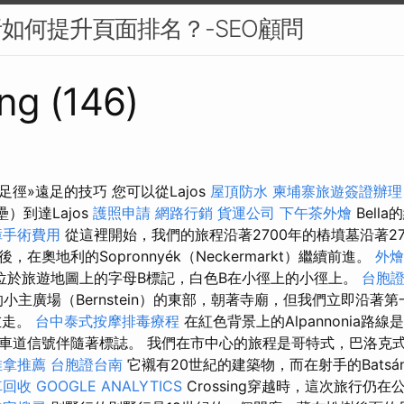
析如何提升頁面排名？-SEO顧問
ng (146)
徑»遠足的技巧 您可以從Lajos
屋頂防水
柬埔寨旅遊簽證辦理
壘）到達Lajos
護照申請
網路行銷
貨運公司
下午茶外燴
Bell
障手術費用
從這裡開始，我們的旅程沿著2700年的樁墳墓沿著270
在奧地利的Sopronnyék（Neckermarkt）繼續前進。
外燴
位於旅遊地圖上的字母B標記，白色B在小徑上的小徑上。
台胞
n）的小主廣場（Bernstein）的東部，朝著寺廟，但我們立即沿著
向左走。
台中泰式按摩排毒療程
在紅色背景上的Alpannonia路
車道信號伴隨著標誌。 我們在市中心的旅程是哥特式，巴洛克式
推拿推薦
台胞證台南
它襯有20世紀的建築物，而在射手的Batsány
車回收
GOOGLE ANALYTICS
Crossing穿越時，這次旅行仍