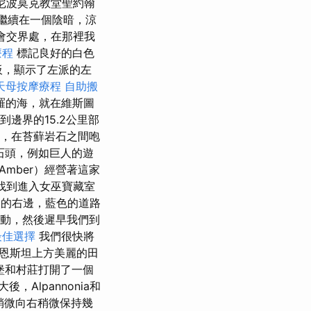
尼波莫克教堂聖約翰
繼續在一個陰暗，涼
事會交界處，在那裡我
療程
標記良好的白色
木板，顯示了左派的左
天母按摩療程
自助搬
羅的海，就在維斯圖
邊界的15.2公里部
，在苔蘚岩石之間咆
石頭，例如巨人的遊
Amber）經營著這家
須找到進入女巫寶藏室
的右邊，藍色的道路
移動，然後遲早我們到
最佳選擇
我們很快將
恩斯坦上方美麗的田
堡和村莊打開了一個
Alpannonia和
稍微向右稍微保持幾