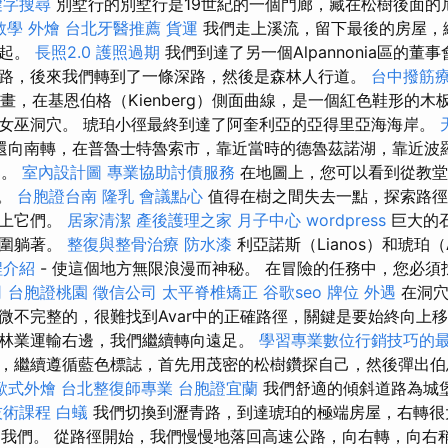
鍵字搜尋
別墅行的別墅行是19世紀的一個門廊，藏在松樹後面的
教學
外燴
台北牙醫推薦
貨運
我們走上溪流，留下最後的房屋，
崛起。
長照2.0
護照過期
我們到達了另一個Alpannonia區的董
路，後來我們轉到了一條深路，然後是森林人行道。
台中撥筋
nia繪畫，在基恩伯格（Kienberg）側面曲線，是一個紅色鞋形的
女巫洞穴。 琥珀小徑最終到達了阿奎利亞的亞得里亞海海岸。
還向南轉，在普魯士特魯索市，靠近當時的德魯茲諾湖，靠近波
部。
室內設計圖
專業協助討債服務
在地圖上，您可以看到從教堂到
米。
台胞證台南
隆乳
會議點心
值得在樹之間失去一點，探索路徑
爬上它們。
居家清潔
產後護理之家 月子中心
wordpress
巨大的
周圍躺著。
整復與整骨治療
防水漆
利亞諾斯（Lianos）和琥珀（
程介紹
- 使這個地方無限浪漫而神秘。 在冒險的任務中，您必
司
台胞證桃園
徵信公司
太平脊椎矯正
谷歌seo
牌位
外遇
在洞穴
微不完整的，很難找到Avar中的正確路徑，關鍵是要始終向上
林業運輸右邊，我們繼續轉向遠足。
學習專業數位行銷技巧的
，繼續遵循藍色標誌，首先用茂密的松樹鑽探自己，然後彈出伯
歐式外燴
台北整復師專業
台胞證宜蘭
我們舒適的傾斜道路為城
技術課程
白蟻
我們切換到瀝青路，到達琥珀的極端房屋，右轉很大後，
到我們。 從路徑開始，我們慢慢地落回高速公路，向右轉，向右