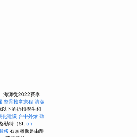
海灘從2022賽季
漏
整骨推拿療程
清潔
8歲以下的折扣學生和
優化建議
台中外燴
聽
格勒特（St.
on
服務
石頭雕像是由雕