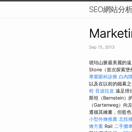
SEO網站分
Marketi
Sep 15, 2013
琥珀山脈最美麗的遠足
Stone（首次探索堡
專業眼科診療
白內
以及在以前的鐵幕之後，
程
音波拉皮
遠足徑
斯坦（Bernstei
（Gartenweg）
遵循其繪畫，但藍色
小型外燴推薦
北投
燴方案
Rail
二手攤