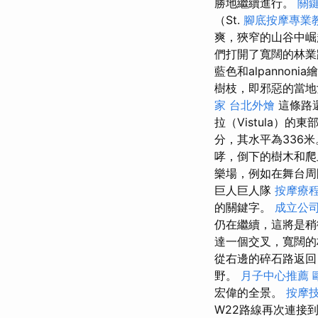
勝地繼續進行。
關
（St.
腳底按摩專業
爽，狹窄的山谷中
們打開了寬闊的林業
藍色和alpanno
樹枝，即邪惡的當地
家
台北外燴
這條路
拉（Vistula）的東
分，其水平為336
哮，倒下的樹木和
樂場，例如在舞台
巨人巨人隊
按摩療
的關鍵字。
成立公
仍在繼續，這將是稍
達一個交叉，寬闊的
從右邊的碎石路返回
野。
月子中心推薦
宏偉的全景。
按摩
W22路線再次連接