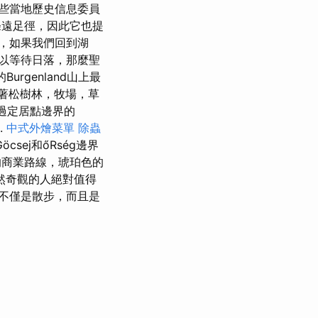
些當地歷史信息委員
條遠足徑，因此它也提
，如果我們回到湖
以等待日落，那麼聖
Burgenland山上最
著松樹林，牧場，草
穿過定居點邊界的
.
中式外燴菜單
除蟲
Göcsej和őRség邊界
商業路線，琥珀色的
然奇觀的人絕對值得
不僅是散步，而且是