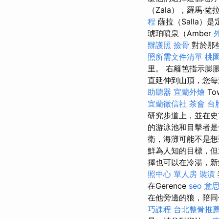
（Zala），羅馬·薩
程
薩拉（Salla
琥珀噴泉（Amber
辦護照
撿骨
對於那
照所需文件清單
桃
里。 右籬笆指示膨
直延伸到山頂，您
助聽器
宜蘭外燴
T
宜蘭徵信社
茶會
台
研究步道上，並在史
的游泳池和目擊者是
衛，海灘可能不是
鮮為人知的目標，但
擇也可以在冷湯，新
照中心 單人房
裝潢
在Gerence
seo 意
在他旁邊的狼，陪
巧課程
台北整骨推