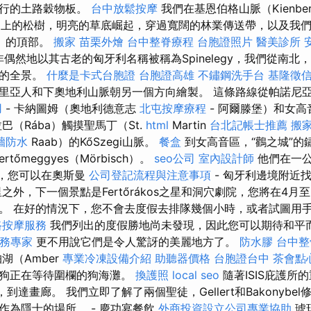
平行的土路穀物板。
台中放鬆按摩
我們在基恩伯格山脈（Kienbe
ins）上的松樹，明亮的草底崛起，穿過寬闊的林業傳送帶，以及我
gy）的頂部。
搬家
苗栗外燴
台中整脊療程
台胞證照片
醫美診所
偶然地以其古老的匈牙利名稱被稱為Spinelegy，我們從南北
妙的全景。
什麼是卡式台胞證
台胞證高雄
不鏽鋼洗手台
基隆徵
里亞人和下奧地利山脈朝另一個方向繪製。 這條路線從帕諾尼
用
- 卡納圖姆（奧地利德意志
北屯按摩療程
- 阿爾滕堡）和女
巴（Rába）觸摸聖馬丁（St.
html
Martin
台北記帳士推薦
搬
牆防水
Raab）的KőSzegi山脈。
餐盒
到女高音區，“鸛之城”的
rtőmeggyes（Mörbisch）。
seo公司
室內設計師
他們在一
s到達，您可以在奧斯曼
公司登記流程與注意事項
- 匈牙利邊境附近
之外，下一個景點是Fertőrákos之星和洞穴劇院，您將在4月
。 在好的情況下，您不會去度假去排隊幾個小時，或者試圖用手
路按摩服務
我們列出的度假勝地尚未發現，因此您可以期待和平
服務專家
更不用說它們是令人驚訝的美麗地方了。
防水膠
台中
湖（Amber
專業冷凍設備介紹
助聽器價格
台胞證台中
茶會點
為狗正在等待圍欄的狗海灘。
換護照
local seo
隨著ISIS庇護所
看，到達畫廊。 我們立即了解了兩個聖徒，Gellert和Bakonyb
作為隱士的場所。 - 慶功宴餐飲
外商投資設立公司專業協助
琥