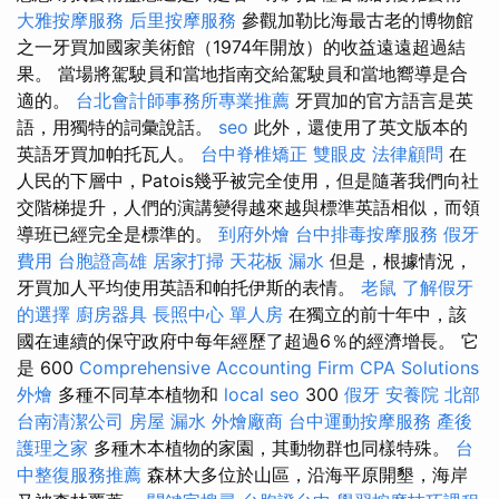
大雅按摩服務
后里按摩服務
參觀加勒比海最古老的博物館
之一牙買加國家美術館（1974年開放）的收益遠遠超過結
果。 當場將駕駛員和當地指南交給駕駛員和當地嚮導是合
適的。
台北會計師事務所專業推薦
牙買加的官方語言是英
語，用獨特的詞彙說話。
seo
此外，還使用了英文版本的
英語牙買加帕托瓦人。
台中脊椎矯正
雙眼皮
法律顧問
在
人民的下層中，Patois幾乎被完全使用，但是隨著我們向社
交階梯提升，人們的演講變得越來越與標準英語相似，而領
導班已經完全是標準的。
到府外燴
台中排毒按摩服務
假牙
費用
台胞證高雄
居家打掃
天花板 漏水
但是，根據情況，
牙買加人平均使用英語和帕托伊斯的表情。
老鼠
了解假牙
的選擇
廚房器具
長照中心 單人房
在獨立的前十年中，該
國在連續的保守政府中每年經歷了超過6％的經濟增長。 它
是 600
Comprehensive Accounting Firm CPA Solutions
外燴
多種不同草本植物和
local seo
300
假牙
安養院 北部
台南清潔公司
房屋 漏水
外燴廠商
台中運動按摩服務
產後
護理之家
多種木本植物的家園，其動物群也同樣特殊。
台
中整復服務推薦
森林大多位於山區，沿海平原開墾，海岸