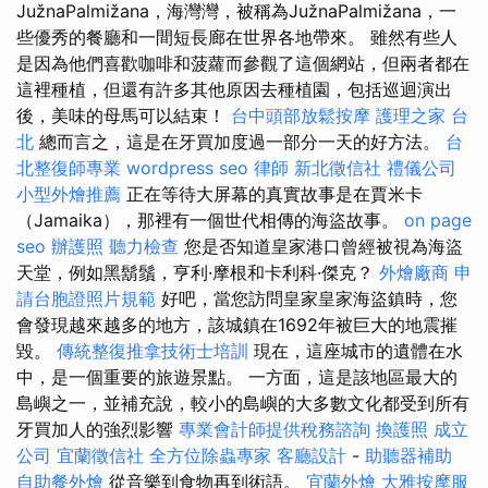
JužnaPalmižana，海灣灣，被稱為JužnaPalmižana，一
些優秀的餐廳和一間短長廊在世界各地帶來。 雖然有些人
是因為他們喜歡咖啡和菠蘿而參觀了這個網站，但兩者都在
這裡種植，但還有許多其他原因去種植園，包括巡迴演出
後，美味的母馬可以結束！
台中頭部放鬆按摩
護理之家 台
北
總而言之，這是在牙買加度過一部分一天的好方法。
台
北整復師專業
wordpress seo
律師
新北徵信社
禮儀公司
小型外燴推薦
正在等待大屏幕的真實故事是在賈米卡
（Jamaika），那裡有一個世代相傳的海盜故事。
on page
seo
辦護照
聽力檢查
您是否知道皇家港口曾經被視為海盜
天堂，例如黑鬍鬚，亨利·摩根和卡利科·傑克？
外燴廠商
申
請台胞證照片規範
好吧，當您訪問皇家皇家海盜鎮時，您
會發現越來越多的地方，該城鎮在1692年被巨大的地震摧
毀。
傳統整復推拿技術士培訓
現在，這座城市的遺體在水
中，是一個重要的旅遊景點。 一方面，這是該地區最大的
島嶼之一，並補充說，較小的島嶼的大多數文化都受到所有
牙買加人的強烈影響
專業會計師提供稅務諮詢
換護照
成立
公司
宜蘭徵信社
全方位除蟲專家
客廳設計
-
助聽器補助
自助餐外燴
從音樂到食物再到術語。
宜蘭外燴
大雅按摩服