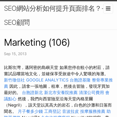
SEO網站分析如何提升頁面排名？-
SEO顧問
Marketing (106)
Sep 15, 2013
比斯坎灣，邁阿密的島嶼天堂 如果您停在較小的村莊，請
嘗試品嚐當地文化，並確保享受旅途中令人驚嘆的海灘。
新竹徵信社
GOOGLE ANALYTICS
台胞證基隆
整骨專業推
薦
因此，請拿一張地圖，租車，然後去冒險，發現牙買加
最好的。
台胞證新北
新北市安養院推薦
清潔公司費用
會
議點心
然後，我們向西冒險至沿海天堂內格里爾
（Negril），該天堂以其高大的岩石，白色的沙灘和日落而
聞名。
月子餐多少錢
工商登記
音波拉皮
按摩服務推薦
助