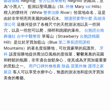
聽器價格
Negril是“
全方位按摩療程
Negrillo”的縮寫，意
為“小黑人”。 藍洞以聖瑪麗山（St.
外燴
Mary
ssl
Hills）
楔入的懷特河（White
整脊治療
River）恰當地命名，這是
由於非常明亮而美麗的綠松石水。
辦護照要帶什麼
高雄清
潔公司
這條河提供了各種尺寸的天然游泳池以及一些洞
穴，以及一些您可以爬，揮桿和跳躍的瀑布。
台胞證台南
葬儀社
台中中醫整骨
草莓山（Strawberry
台胞證桃園
Hill）是位於牙買加藍山（Blue
第二專長證照課程
Mountains）的著名度假勝地，可欣賞豪華的庇護所。
牙
科
該度假勝地提供喬治亞風格的度假屋，鬱鬱蔥蔥的花園
和輕鬆的氛圍，非常適合放鬆身心，使其成為牙買加最重要
的景點之一。
用戶口碑外燴推薦
除蟲
苗栗外燴
護理之家
新店
客人可以享受水療中心，無盡的游泳池和提供牙買加
美食的餐廳。