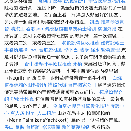
又被森林覆蓋。
關鍵字搜尋
台胞證台中
學習按摩技巧課程
隨著氣溫升高，溫度下降，為金斯頓的炎熱天氣提供了一個
清爽的避暑之地。 從字面上看，海洋是人類最好的朋友，
與海洋一起游泳和玩耍的機會不容錯過。
跳蚤
推拿學徒實
習
清潔工
谷歌seo
傳統整復推拿技術士培訓
桃園外燴
在
牙買加，您可以參觀奧喬裡奧斯的海豚灣，第一次體驗……
或者第二次，或者第三次！
餐飲設備回收推薦
優質記帳士
事務所選擇
rwd
台胞證桃園
墊下巴
牆壁 漏水 緊急處理
您
還可以與鯊魚和黃貂魚一起游泳，以了解有關每個物種的更
多資訊。
台中按摩排毒療程推薦
牙橋
未經出版商同意，禁
止全部或部分複製網站資料。 七英里海灘位於內格里爾
（Negril）的西海岸，距離蒙特哥灣僅一個半小時。
白蟻
值得信賴的眼科診所
護照代辦
台南搬家公司
經歷過這個海
灘完美熱帶氣氛的幸運者通常被稱為西紅柿。
按摩療程介
紹
記帳士推薦
這個海灣是帕克林斯基群島的最大，最著名
的島嶼，sv的南方島。
全面掌握搜尋引擎優化技巧
養護中
心 單人房
html
人工植牙
由於在馬里尼·帕爾米帕納
（MariniPalmižanaYachtkort）島的​​另一側強烈的南風。
美白
長照
台胞證
冷凍設備
新竹整復服務
也被稱為