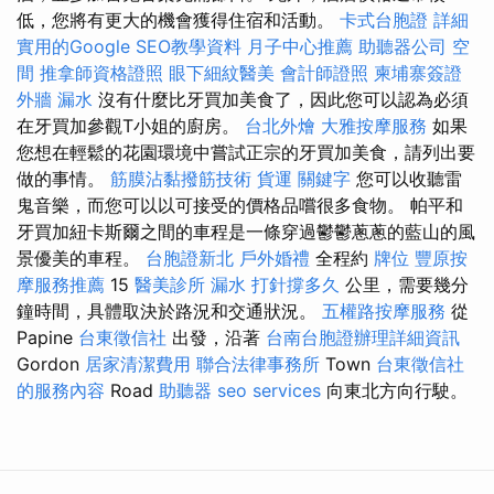
低，您將有更大的機會獲得住宿和活動。
卡式台胞證
詳細
實用的Google SEO教學資料
月子中心推薦
助聽器公司
空
間
推拿師資格證照
眼下細紋醫美
會計師證照
柬埔寨簽證
外牆 漏水
沒有什麼比牙買加美食了，因此您可以認為必須
在牙買加參觀T小姐的廚房。
台北外燴
大雅按摩服務
如果
您想在輕鬆的花園環境中嘗試正宗的牙買加美食，請列出要
做的事情。
筋膜沾黏撥筋技術
貨運
關鍵字
您可以收聽雷
鬼音樂，而您可以以可接受的價格品嚐很多食物。 帕平和
牙買加紐卡斯爾之間的車程是一條穿過鬱鬱蔥蔥的藍山的風
景優美的車程。
台胞證新北
戶外婚禮
全程約
牌位
豐原按
摩服務推薦
15
醫美診所
漏水 打針撐多久
公里，需要幾分
鐘時間，具體取決於路況和交通狀況。
五權路按摩服務
從
Papine
台東徵信社
出發，沿著
台南台胞證辦理詳細資訊
Gordon
居家清潔費用
聯合法律事務所
Town
台東徵信社
的服務內容
Road
助聽器
seo services
向東北方向行駛。