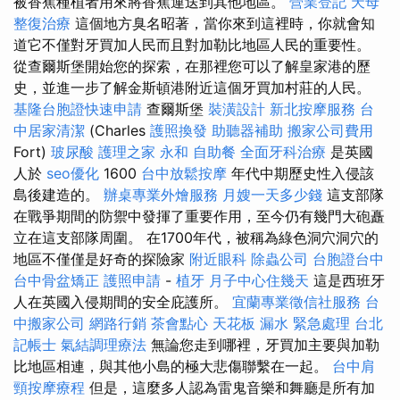
被香蕉種植者用來將香蕉運送到其他地區。
營業登記
天母
整復治療
這個地方臭名昭著，當你來到這裡時，你就會知
道它不僅對牙買加人民而且對加勒比地區人民的重要性。
從查爾斯堡開始您的探索，在那裡您可以了解皇家港的歷
史，並進一步了解金斯頓港附近這個牙買加村莊的人民。
基隆台胞證快速申請
查爾斯堡
裝潢設計
新北按摩服務
台
中居家清潔
(Charles
護照換發
助聽器補助
搬家公司費用
Fort)
玻尿酸
護理之家 永和
自助餐
全面牙科治療
是英國
人於
seo優化
1600
台中放鬆按摩
年代中期歷史性入侵該
島後建造的。
辦桌專業外燴服務
月嫂一天多少錢
這支部隊
在戰爭期間的防禦中發揮了重要作用，至今仍有幾門大砲矗
立在這支部隊周圍。 在1700年代，被稱為綠色洞穴洞穴的
地區不僅僅是好奇的探險家
附近眼科
除蟲公司
台胞證台中
台中骨盆矯正
護照申請
-
植牙
月子中心住幾天
這是西班牙
人在英國入侵期間的安全庇護所。
宜蘭專業徵信社服務
台
中搬家公司
網路行銷
茶會點心
天花板 漏水 緊急處理
台北
記帳士
氣結調理療法
無論您走到哪裡，牙買加主要與加勒
比地區相連，與其他小島的極大悲傷聯繫在一起。
台中肩
頸按摩療程
但是，這麼多人認為雷鬼音樂和舞廳是所有加