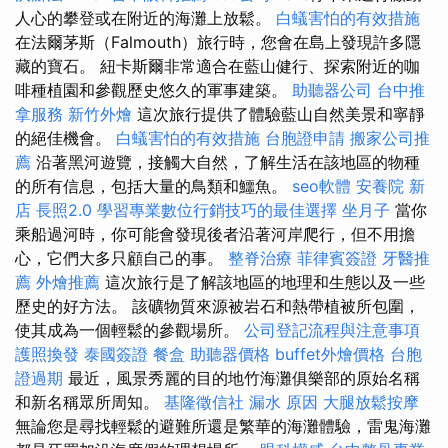
人心的攀登或在附近的海灘上放鬆。
白蟻害怕的有效措施
在法爾茅斯（Falmouth）旅行時，您會在島上發現許多隱
藏的寶石。 紐卡斯爾非常適合在藍山健行、探索附近的咖
啡種植園和參觀歷史悠久的軍事建築。
助聽器公司
台中推
拿服務
新竹外燴
這次旅行提供了體驗藍山自然美景和寧靜
的絕佳機會。
白蟻害怕的有效措施
台胞證申請
搬家公司推
薦
沿著黑河遊覽，接觸大自然，了解生活在該地區的物種
的所有信息，包括大量的鳥類和鱷魚。
seo軟體
安養院 新
店
長照2.0
學習專業數位行銷技巧的最佳選擇
坐月子
當你
乘船過河時，你可能會發現後者沿著河岸爬行，但不用擔
心，它們大多只顧自己的事。
整脊治療
菲律賓簽證
牙醫推
薦
外燴推薦
這次旅行是了解該地區的地理和生態以及一些
歷史的好方法。 該礦物質來源被岩石和熱帶植被所包圍，
使其成為一個輕鬆的參觀場所。
公司登記流程與注意事項
護照換發
泰國簽證
餐盒
助聽器價格
buffet外燴價格
台胞
證過期
最近，風景秀麗的目的地竹海灘俱樂部的原始名稱
和新名稱眾所周知。
基隆徵信社
漏水 原因
大腿放鬆按摩
無論您是尋找輕鬆的避難所還是繁華的海灘體驗，雷鬼海灘