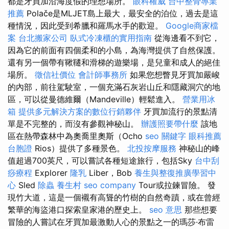
都是牙買加沿海度假的理想場所。
眼科權威
台中整骨專業
推薦
Polače是MLJET島上最大，最安全的泊位，過去是這
種情況，因此受到希臘和羅馬水手的歡迎。
Google商家檔
案
台北搬家公司
臥式冷凍櫃的實用指南
從海邊看不到它，
因為它的前面有四個柔和的小島，為海灣提供了自然保護。
還有另一個帶有鞦韆和滑梯的遊樂場，是兒童和成人的絕佳
場所。
徵信社價位
會計師事務所
如果您想瞥見牙買加嚴峻
的內部，前往駕駛室，一個充滿石灰岩山丘和隱藏洞穴的地
區，可以從曼德維爾（Mandeville）輕鬆進入。
營業用冰
箱
提供多元解決方案的數位行銷夥伴
牙買加流行的景點清
單是不完整的，而沒有參觀神秘山。
辦護照要帶什麼
該地
區在熱帶森林中為奧喬里奧斯（Ocho
seo 關鍵字
眼科推薦
台胞證
Rios）提供了多種景色。
北投按摩服務
神秘山的峰
值超過700英尺，可以嘗試各種短途旅行，包括Sky
台中刮
痧療程
Explorer
隆乳
Liber，Bob
養生與整復推廣學習中
心
Sled
除蟲
養生村
seo company
Tour或拉鍊冒險。 發
現竹大道，這是一個襯有高聳的竹樹的自然奇蹟，或在曾經
繁華的海盜港口探索皇家港的歷史上。
seo 意思
那些想要
冒險的人嘗試在牙買加最激動人心的景點之一的瑪莎·布雷