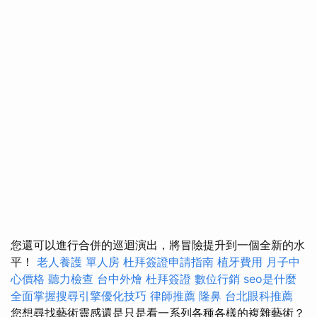
您還可以進行合併的巡迴演出，將冒險提升到一個全新的水
平！
老人養護 單人房
杜拜簽證申請指南
植牙費用
月子中
心價格
聽力檢查
台中外燴
杜拜簽證
數位行銷
seo是什麼
全面掌握搜尋引擎優化技巧
律師推薦
隆鼻
台北眼科推薦
您想尋找藝術靈感還是只是看一系列各種各樣的複雜藝術？