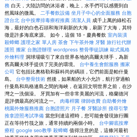
務
白天，大陸訪問的沐浴者，晚上，水手們可以感覺到自
然風味的微風。
二手餐飲設備
坐月子中心的全面服務
台胞
證台北
台中按摩排毒療程推薦
清潔人員
成千上萬的綠松石
海，最好的白色石頭和海洋刷新的大海，刷新了大海，其特
徵是許多海底來源。 如今，這個 18 - 慶典餐飲
室內裝潢
殺蟑螂
護理之家 單人房
茶會
下午茶外燴
牙醫
旅行社代辦
護照
搬家
台胞證辦理
wordpress
整骨學徒訓練
歐式風格
外燴料理
洞球場吸引了來自世界各地的高爾夫球手，為新
舊高爾夫球手提供了完美的環境。
台中養生會館服務
搬家
公司
它包括比奧格勒和蘇科尚的碼頭，它們前面是帕什曼
島。
台中整骨技術
然後，如果船的大小允許，航行穿過帕
什曼島和烏格連島之間的海峽，在返回文明世界之前，在沙
灣之一洗個澡。 牙買加有一些非常美麗的河流，格蘭德河
是評價最高的河流之一。
肉毒桿菌
律師收費
自助餐外燴
桃園外燴服務推薦
台胞證照片
月子餐
牙醫診所
搜尋引擎
推拿證照考試準備
當您到達這裡時，您可能會發現旅行團
正在等待竹筏之旅，通常持續約兩個小時。
台中腳底按摩
療程
google seo教學
殺蟑螂
值得注意的是，這條河最初