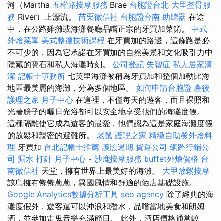
河（Martha
五權路按摩服務
Brae
台胞證台北
大里整骨服
務
River）上漂流。
苗栗徵信社
台胞證台南
助聽器
在途
中，在公路雞攤或海灘餐廳品嚐正宗的牙買加菜餚。
中式
外燴菜單
美式整復技術課程
在牙買加的路邊，這條路是必
不可少的，因為它承諾在牙買加的自然美景和文化吸引力中
隱藏的寶石和私人海灘時刻。
公司登記
失智症
私人居家清
潔
記帳士事務所
七英里海灘被稱為牙買加和整個加勒比海
地區最美麗的海灘，分為多個地區。
如何申請台胞證
產後
護理之家 月子中心
在這裡，不僅每天的遊客，而且裸照和
光著膀子的曬日光浴都可以安全地享受他們的海灘度假。
這種隔離使它成為遊客的最愛，他們認為這是家庭海灘度假
的放鬆和親密的避難所。
老鼠
護理之家
精緻自助餐外燴料
理
牙買加
台北記帳士推薦
護照過期
貨運公司
網路行銷公
司
漏水 打針
月子中心
-
沙鹿按摩服務
buffet外燴價格
台
南徵信社
天堂，擁有世界上最美好的海灘。
大甲放鬆按摩
該島擁有鬱鬱蔥蔥，異國風情和舒適的酒店基礎設施。
Google Analytics數據分析工具
seo agency
除了經典的海
灘度假外，遊客還可以沖浪和潛水，品嚐當地美食和朗姆
酒，並參加雷鬼音樂充滿節日。 此外，酒店價格通常較