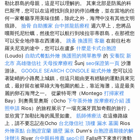
勒比群島的母親，這是可以理解的。 其東北部是防風的科
巴斯灣，您可以在這裡找到良好的停泊機會，並在當地的任
何一家餐廳享用美味佳餚，除此之外，海灣中沒有其他文明
痕跡。
撿骨
自助搬家
台中抓龍筋療程
週六早上，您將品
嚐斯托尼牡蠣，然後您可以航行到埃拉菲蒂群島，在那裡您
可以安全地停靠在西潘港。
跳蚤
換護照
客廳
在前往杜布
羅夫尼克的途中，您可以在盧多
什麼是卡式台胞證
(Loudo)
自助式餐點外燴
換護照的簡單教學
的
安養院 新
北市
高雄徵信社
天母按摩療程
Šunj
seo保證第一頁
沙灘
游泳。
GOOGLE SEARCH CONSOLE
歐式外燴
您可以沿
著陡峭的小路爬上城鎮，但這只能由更有經驗的運動員來完
成，最好留在被翠綠大海包圍的船上，靠近海灘，這是最美
麗的卵石海灣之一。 從蒙特哥灣（Montego
打掃家裡
Bay）到奧喬里奧斯（Ocho
下午茶外燴
按摩療程介紹
護
照申請
Rios）的旅程展示了一場充滿牙買加奇觀的旅行，
並欣賞了加勒比海的風景如畫。
筋師傅療法
在這條路線
上，請不要忘記在Ocho
台北徵信社
頂樓 漏水
墓園
Rios
外燴茶點
台胞證宜蘭
牆壁 漏水
Dunn's
台胞證過期後的解
決辦法
River
台中眼科推薦
seo公司
Falls停下來進行激動