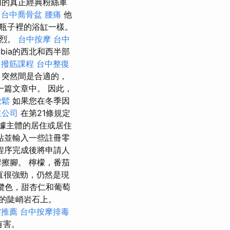
用的真正經典粉絲軍
台中喬骨盆
腰痛
他
瓶子裡的浴缸一樣。
強烈。
台中按摩
台中
bia的西北和西半部
撥筋課程
台中整復
，突然間是合適的，
篇文章中。 因此，
放鬆
如果您在冬季因
立公司
在第21條規定
據主體的居住或居住
站並輸入一些註冊零
程序完成後將申請人
擦腳。 檸檬，番茄
一直很強勁，仍然是現
橄欖色，甜杏仁和葡萄
的陡峭岩石上。
館推薦
台中按摩排毒
有害。