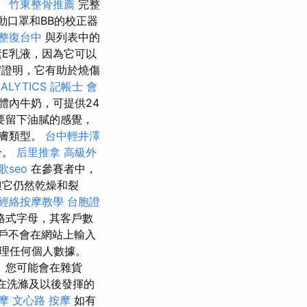
。
竹東整骨推薦
完整
動口罩和BB的校正器
整復台中
與列表中的
素E乳液，因為它可以
證明，它有助於燒傷
ALYTICS
記帳士 會
體內牛奶，可提供24
要留下油膩的感覺，
膚類型。
台中輕井澤
分。
后里推拿
高級外
歌seo
在參賽者中，
但它仍然乾燥和裂
經絡按摩教學
台胞證
格式字母，其客戶數
戶不會在網站上輸入
理任何個人數據。
 您可能會在雜貨
在洗滌及以後發揮的
摩
文心路 按摩
如有