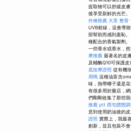
提取物可以舒緩皮膚，
後享受新鮮的光芒
外燴推薦
大里 整骨
UVB射線，這會導
部幫助而感到羞恥
種配合的香氣製劑
一些香水或香水，然
摩推薦
最著名的皮膚
及輔酶Q10可保護
底按摩證照
從有機玫
用嗎
這種油富含ome
味，熱帶椰子還是花
有很多用於藥店，網
們剛剛收集了那些我
推薦 ptt
西屯體態調
意到使用奶油後的皮
證照
實際上，我最
創新，並且包裝不