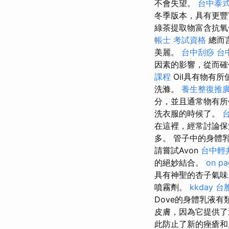
不會失望。
台中泰
冬季版本，具有更豐
綠茶提取物富含抗氧
帳士 考試資格
總而
美麗。
台中刮痧
台
因素的影響，從而確保了
課程
Oil具有物有
洗滌。
養生整復推
分，並且通常物有
洗衣服的時候了。
在這裡，經常討論保
多。 管子中的身體
請嘗試Avon
台中輕
的絕妙結合。
on pa
具有神聖的杏子氣
噴霧劑。
kkday 台
Dove的身體乳液
皮膚，因為它提供了
此防止了新的痤瘡