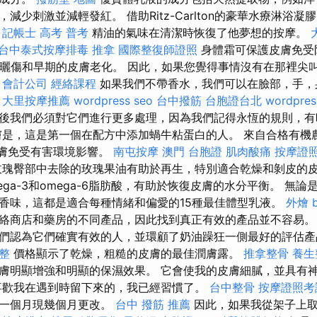
減少刺激並減輕發紅。 借助Ritz-Carlton的豪華水療淋浴
。
記帳士 高考 普考
精油的氣味在清潔時恢復了他夢想的按摩。
台中泰式按摩排毒
推拿
國際整復師證照
身體霜可保護皮膚免受
致曬傷和早期的皮膚老化。 因此，如果您覺得事情沒有在那裡尖
。
會計公司
經絡課程
如果我們不帶香水，我們可以在臉部，手，
。
大里按摩推薦
wordpress seo
台中撥筋
台胞證台北
wordpres
後我們必須對它們進行更多處理，因為我們記得永恆的規則，
是，這是第一個在配方中添加蝸牛粘蛋白的人。 來自合格有機
皮膚免受有害環境影響。
南屯按摩
澳門 台胞證
肌肉酸痛
按摩證
瑰臀部中去除的玫瑰果油有助於再生，特別適合乾燥和剝皮的
ga-3和omega-6脂肪酸，有助於恢復皮膚的水分平衡。 無
香味，這都是適合每種情緒和偏愛的15種最佳體型乳液。
外燴 b
絡商店和藥房的不同產品，因此找到真正有效的產品並不容易
們認為它們確實有效的人，並環顧了奶油躁狂一側最好的評估
整
價格顯示了乾燥，粗糙的皮膚的最佳潤膚露。
推拿整骨
養生
膚明顯增強和明顯的保濕效果。 它會使我的皮膚細膩，並具有
喜歡我在遇到時留下來的，我已經習慣了。
台中整骨
按摩證照考
會一個月現幾個月更改。
台中 撥筋 推薦
因此，如果我從架子上取