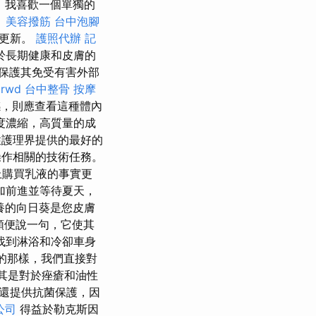
，我喜歡一個單獨的
。
美容撥筋
台中泡腳
的更新。
護照代辦
記
於長期健康和皮膚的
保護其免受有害外部
e
rwd
台中整骨
按摩
，則應查看這種體內
度濃縮，高質量的成
性護理界提供的最好的
操作相關的技術任務。
上購買乳液的事實更
加前進並等待夏天，
養的向日葵是您皮膚
順便說一句，它使其
找到淋浴和冷卻車身
的那樣，我們直接對
尤其是對於痤瘡和油性
還提供抗菌保護，因
公司
得益於勒克斯因