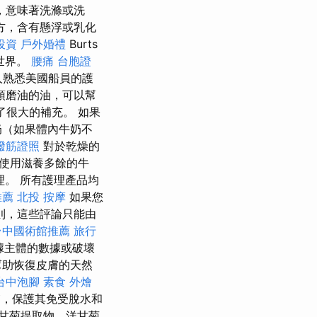
，意味著洗滌或洗
配方，含有懸浮或乳化
投資
戶外婚禮
Burts
世界。
腰痛
台胞證
人熟悉美國船員的護
預磨油的油，可以幫
很大的補充。 如果
奶（如果體內牛奶不
撥筋證照
對於乾燥的
使用滋養多餘的牛
。 所有護理產品均
推薦
北投 按摩
如果您
則，這些評論只能由
台中國術館推薦
旅行
據主體的數據或破壞
幫助恢復皮膚的天然
台中泡腳
素食 外燴
，保護其免受脫水和
甘菊提取物，洋甘菊