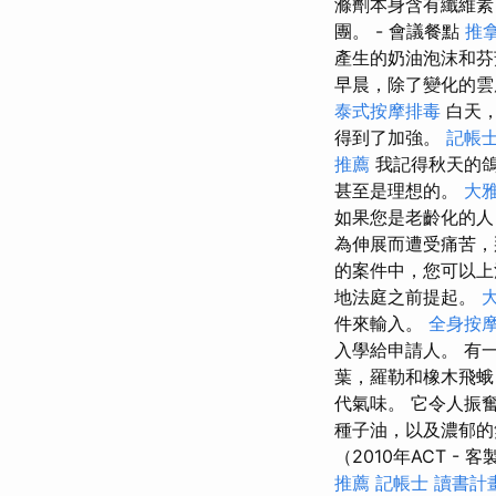
滌劑本身含有纖維素
團。 - 會議餐點
推
產生的奶油泡沫和芬
早晨，除了變化的雲
泰式按摩排毒
白天，
得到了加強。
記帳
推薦
我記得秋天的鴿
甚至是理想的。
大
如果您是老齡化的人
為伸展而遭受痛苦，
的案件中，您可以
地法庭之前提起。
件來輸入。
全身按
入學給申請人。 有
葉，羅勒和橡木飛蛾 
代氣味。 它令人振
種子油，以及濃郁的
（2010年ACT - 
推薦
記帳士 讀書計