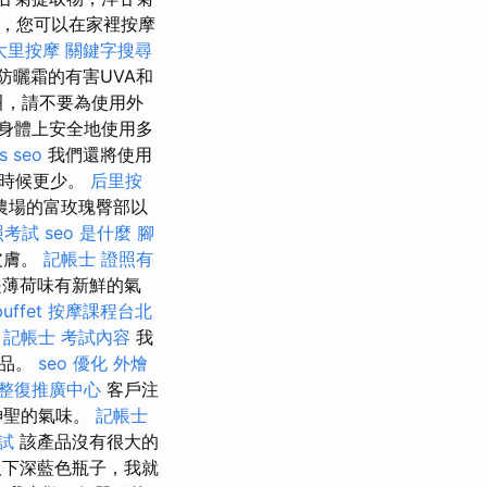
凝膠，您可以在家裡按摩
大里按摩
關鍵字搜尋
防曬霜的有害UVA和
叫，請不要為使用外
身體上安全地使用多
s seo
我們還將使用
有時候更少。
后里按
農場的富玫瑰臀部以
照考試
seo 是什麼
腳
皮膚。
記帳士 證照有
論是薄荷味有新鮮的氣
uffet
按摩課程台北
。
記帳士 考試內容
我
產品。
seo 優化
外燴
整復推廣中心
客戶注
神聖的氣味。
記帳士
試
該產品沒有很大的
下深藍色瓶子，我就