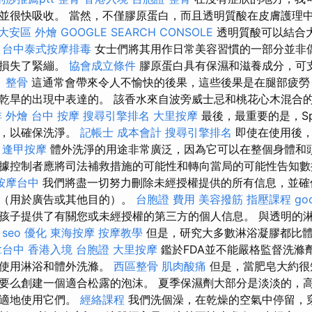
並很快吸收。 當然，不僅膠原蛋白，而且透明質酸在皮膚護理
大安區 外燴
GOOGLE SEARCH CONSOLE
透明質酸可以結合
。
台中泰式按摩排毒
女士們將其用作日常美容習慣的一部分並非
下損失了緊繃。
協會成立條件
膠原蛋白具有保濕和滋養成分，可
 整骨
這通常會帶來令人不愉快的後果，這些後果是在腿部疲勞
乾旱的出現中表達的。 該香水來自波旁威士忌和桃花心木混合
 外燴
台中 按摩
搜尋引擎排名
大里按摩
最後，最重要的是，Sp
劑，以確保洗淨。
記帳士 成本會計
搜尋引擎排名
即使在使用後，
。
逢甲按摩
體外洗淨的用途非常廣泛，因為它可以在整個身體和頭
據控制者應將司法補救措施的可能性和轉向當局的可能性告知
按摩台中
我們將盡一切努力刪除未經授權提供的所有信息，並確
用（用於廣告或其他目的）。
台胞證 費用
美容撥筋
指壓課程
go
孩子提供了有關您或未經授權的第三方的個人信息。 與透明的
。
seo 優化
東海按摩
按摩教學
但是，研究大多數淋浴凝膠都比
拿台中
香港入境 台胞證
大里按摩
鑑於FDA並不能嚴格監督洗滌
替使用淋浴和體外洗滌。
西區整骨
肌肉酸痛
但是，當肥皂大約很
要么創建一個適合松露的泡沫。 夏季保濕劑大部分是淡淡的，
舒適地使用它們。
經絡課程
我們洗個澡，在乾燥的空氣中停留，