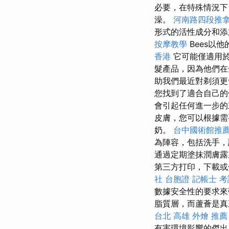
必要，在特殊情況
澡。
河南路四段推
形式的活性成分和添
按摩教學
Bees以
香港
它可能僅適用於
髮產品，因為他們
助我們最近對剃須
您找到了適合自己的
會引起任何進一步的
皮膚，您可以根據需
奶。
台中國術館推
為陣容，包括洗手，
通過定期塗抹潤膚露
第三方打印，下載或
社 台胞證
記帳士 考
數據安全性的要求來
脂質層，而蘆薈是真
台北
高雄 外燴 推薦
有害環境影響的傑