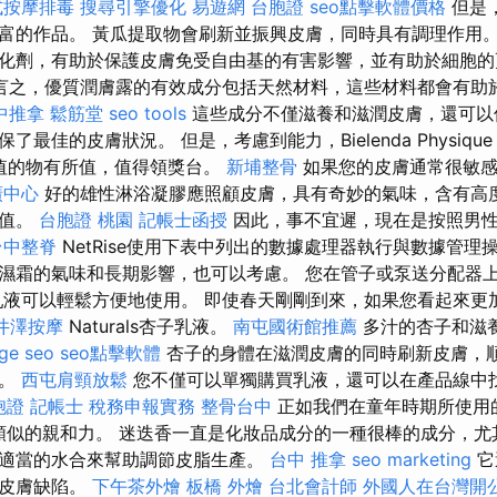
式按摩排毒
搜尋引擎優化
易遊網 台胞證
seo點擊軟體價格
但是
富的作品。 黃瓜提取物會刷新並振興皮膚，同時具有調理作用
化劑，有助於保護皮膚免受自由基的有害影響，並有助於細胞
言之，優質潤膚露的有效成分包括天然材料，這些材料都會有助
中推拿
鬆筋堂
seo tools
這些成分不僅滋養和滋潤皮膚，還可以
最佳的皮膚狀況。 但是，考慮到能力，Bielenda Physiqu
所值的物有所值，值得領獎台。
新埔整骨
如果您的皮膚通常很敏感
廣中心
好的雄性淋浴凝膠應照顧皮膚，具有奇妙的氣味，含有高
所值。
台胞證 桃園
記帳士函授
因此，事不宜遲，現在是按照男
台中整脊
NetRise使用下表中列出的數據處理器執行與數據管理
濕霜的氣味和長期影響，也可以考慮。 您在管子或泵送分配器
乳液可以輕鬆方便地使用。 即使春天剛剛到來，如果您看起來更
井澤按摩
Naturals杏子乳液。
南屯國術館推薦
多汁的杏子和滋
ge seo
seo點擊軟體
杏子的身體在滋潤皮膚的同時刷新皮膚，
味。
西屯肩頸放鬆
您不僅可以單獨購買乳液，還可以在產品線中
胞證
記帳士 稅務申報實務
整骨台中
正如我們在童年時期所使用
有類似的親和力。 迷迭香一直是化妝品成分的一種很棒的成分，
適當的水合來幫助調節皮脂生產。
台中 推拿
seo marketing
它
和皮膚缺陷。
下午茶外燴
板橋 外燴
台北會計師
外國人在台灣開