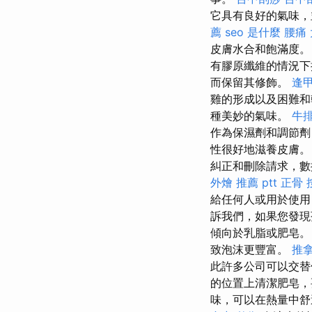
它具有良好的氣味，
薦
seo 是什麼
腰痛
皮膚水合和飽滿度
有膠原纖維的情況
而保留其修飾。
逢甲
雞的形成以及困難和
種美妙的氣味。
牛排
作為保濕劑和調節
性很好地滋養皮膚
糾正和刪除請求，數
外燴 推薦 ptt
正骨
給任何人或用於使
訴我們，如果您發現
傾向於乳脂或肥皂
致泡沫更豐富。
推
此許多公司可以交
的位置上清潔肥皂，
味，可以在熱量中