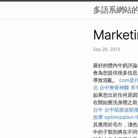
多語系網站的 
Marketi
Sep 29, 2013
最好的體內牛奶評論和
會為您提供很多信
導致混亂。
com是
北
台中整骨神醫
草
如果您出於任何原因
在開始擦洗身體之前
台中
台中筋膜放鬆
按摩
optimization
其應用於毛巾，淺
中的子類別將在不同