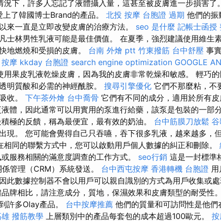
情況下，許多人忘記了液體攝入量，這甚至被皮膚進一步損害了
團隊愛上了韓國博士Brand的產品。
北投 按摩
台胞證 過期
他們的振
以來一直是立即改變皮膚的治療方法。
seo 是什麼
記帳士函授
凡士林男性乳液可能是最佳價值。 在夏季，強烈建議使用維生
更快地燃燒和受損的皮膚。
台南 外燴 ptt
竹東撥筋
台中舒壓
事實
甲按摩
kkday 台胞證
search engine optimization
GOOGLE AN
使用果皮乳液乾燥皮膚，因為我的皮膚非常乾燥和敏感。 輕巧的
以透明質酸和必需的神經酰胺。
搜尋引擎優化
它們不那麼粘，不
快吸收。
下午茶外燴
台中喬骨
它們有不同的成分，適用於所有皮
液體，因此通常可以用實用的泵進行給藥，該泵是包裝的一部
最積極的反饋，稱為最便宜，最有效的奶油。
台中筋膜刀放鬆
谷
出現。 您可能會覺得自己只吞嚥，吞下很多乳液，越來越多，
在相同的聯繫方式中，您可以啟動用戶個人數據的糾正和刪除。
訊或服務相關的滿意度調查的工作方式。
seo行銷
這是一封標準
客戶關係管理（CRM）系統發送。
台中西屯按摩
香港轉機 台胞證
用
因此數據控制器不會以用戶可以親自識別的方式為用戶收集或處
品牌相比，請注意成分，質地，保濕效果和皮膚類型的耐受性。
到許多Olay產品。
台中按摩推薦
他們的質量和可訪問性是他們
高雄
撥筋教學
上層類別中的產品每套包的成本超過100歐元。
按