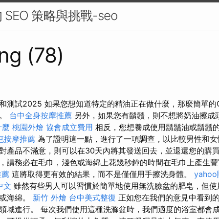
SEO 策略與挑戰-seo
ng (78)
測試2025 如果您想知道特定的精油正在做什麼，那麼簡單的G
息。
台中全身按摩推薦
另外，如果您有鬍鬚，則不想將奶油擦成
什麼
桃園外燴
協會成立費用
相反，您想養成使用鬍鬚油或鬍鬚
屯按摩推薦
為了證明這一點，進行了一項調查，以比較男性和女
對產品不滿意，則可以在30天內將其發送回去，並退還您的購
，請務必在毛巾，淺色或海綿上花幾秒鐘的時間在毛巾上產生
推薦
這將取得更有效的結果，而不是僅僅用手擦洗身體。
yaho
 中文
雖然有些男人可以習慣於簡單地使用無洗臉盆的肥皂，但使
色或海綿。
新竹 外燴
台中美式整復
正如您在我們的意見中看到的
領域進行。 每次我們使用這種洗滌盆時，我們適度的浴室都會成