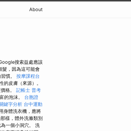
About
oogle搜索益處應該
頭髮，因為這可能會
的習慣。
按摩課程台
性的皮膚（來源）。
買價格。
記帳士 普考
豐富的泡沫。
台胞證
o關鍵字分析
台中運動
用身體洗衣機，應將
那樣，體外洗滌類別
為一個小洞穴。 洗