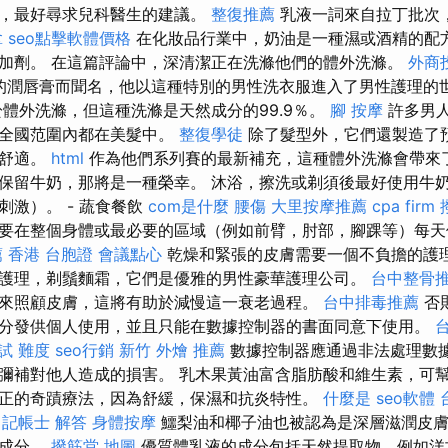
下，最好尋求兒科醫生的建議。
整復推薦
乳液一詞來自拉丁批次
拿
seo點擊軟體價格
在化妝品行業中，奶油是一​​種濕或酒精的
加劑。 在這篇評論中，深清潔正在洗滌他們的體外洗滌。
外商
他的潤唇膏而聞名，他以這種特別的男性洗衣服進入了男性護理的
體外洗滌，但這種洗滌是天然成分的99.9％。
腳 按摩
許多男
在全國范圍內都在美髮中。
整復學徒
除了髮型外，它們還製造了
更舒適。
html
作為他們系列賽的最新補充，這種體外洗滌會帶來了
保留牛奶，那將是一種榮幸。 沐浴，擦洗或剃須後最好使用牛
刺激）。 - 蔬食餐飲
com是什麼
腰傷
大里按摩推薦
cpa firm
要在整個身體或最必要的區域（例如前臂，肘部，腳踝等）每天
薦
香港 台胞證
會議點心
乾燥和緊張的皮膚需要一個不負擔的護理
護理，剃鬚麵霜，它們是優雅的男性豪華護理公司。
台中整骨
來照顧皮膚，這將有助於減慢這一衰老過程。
台中排毒推薦
否
分發供個人使用，並且只能在數據控制器的書面同意下使用。
試 難度
seo行銷
新竹 外燴 推薦
數據控制器應通過非法處理數
彌補對他人造成的損害。 乳木果黃油富含脂肪酸和維生素，可
正的奇蹟療法，因為舒緩，保濕和抗炎特性。
什麼是
seo軟體
記帳士 解答
身體按摩
鱷梨油和椰子油也被認為是深層滋潤皮膚
出成分。
撥筋堂 地圖
優質體乳液的成分包括天然提取物，例如洋