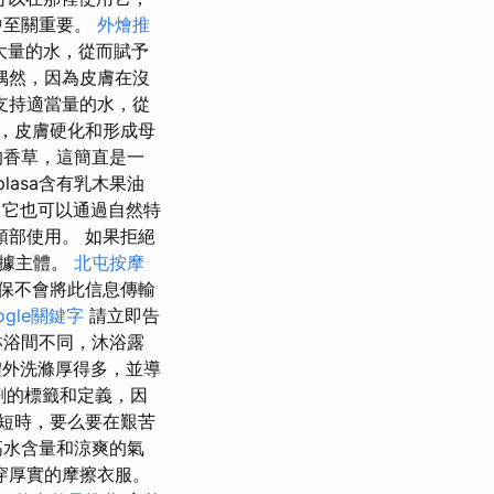
中至關重要。
外燴推
大量的水，從而賦予
偶然，因為皮膚在沒
支持適當量的水，從
，皮膚硬化和形成母
的香草，這簡直是一
lasa含有乳木果油
它也可以通過自然特
部使用。 如果拒絕
數據主體。
北屯按摩
保不會將此信息傳輸
ogle關鍵字
請立即告
淋浴間不同，沐浴露
體外洗滌厚得多，並導
劑的標籤和定義，因
短時，要么要在艱苦
高水含量和涼爽的氣
穿厚實的摩擦衣服。