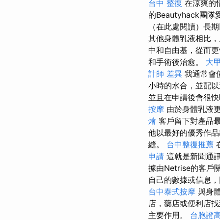
台中 整復
在涼爽的
的Beautyhack
（在此處閱讀）長期
其他身體乳液相比，
中和自由基，從而
和手術後治愈。
大
計師 差異
我通常會
小時的水合，並配
並且在申請後會很
按摩
由於身體乳液更
燴
客戶留下對產品
他以最好的優秀作品
縫。
台中整復推薦
申請
這就是新聞通
據由Netrise的
自己的數據或信息，
台中泰式按摩
與身體
店，藥店或便利店找
主要作用。
台胞證