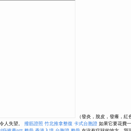
（發炎，脫皮，發癢，紅
這令人失望。
撥筋證照
竹北推拿整復
卡式台胞證
如果它要花費一
痧推薦ptt
整骨
香港入境 台胞證
整骨
在沒有症狀的地方，我