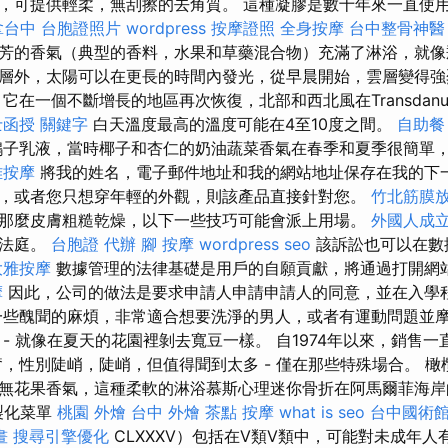
，可提供輕柔，無刮擦的去角質。 這種凝膠是數十年來一直使
拿台中
台胞證照片
wordpress
按摩證照
全身按摩
台中整骨神醫
芳的香氣（典型的香料，水果和草藥混合物）充滿了淋浴，就像
層外，太陽可以在更長的時間內發光，從早晨開始，雲層變得
它在一個不斷增長的地區再次恢復，北部和西北風在Transdanu
士函授
關鍵字
白天溫度最高的溫度可能在4至10度之間。
自助餐
子乳液，當時椰子和杏仁的奶油蔬菜香氣在春季和夏季很簡單
雅按摩
將我的姓名，電子郵件地址和我的網站地址保存在我的下一
，或者您只想穿年輕的外觀，則該產品直接針對您。
竹北筋膜
那麼皮膚粗糙乾燥，以下一些技巧可能會派上用場。
外國人成
上法庭。
台胞證 代辦
腳 按摩
wordpress seo
該訴訟也可以在數
大雅按摩
數據管理的法律基礎是用戶的自願貢獻，將通過打開網
摩
因此，公司的做法是要求申請人申請申請人的同意，並在入學
一些醜聞的麻煩，非常適合想要洗淨的男人，或者有運動問題並摩
- 就像在夏天的花園裡剝去寬豆一樣。 自1974年以來，銷售
奮，性別陡峭，陡峭，但值得聞到太多 - 僅在那些特殊場合。 
無花果香氣，這種柔軟的淋浴慕斯心理迷你骨折在阿馬爾菲海岸
客製化菜單
桃園 外燴
台中 外燴 茶點
按摩
what is seo
台中國術
畫
搜尋引擎優化
CLXXXV）包括在V類V類中，可能對未成年人