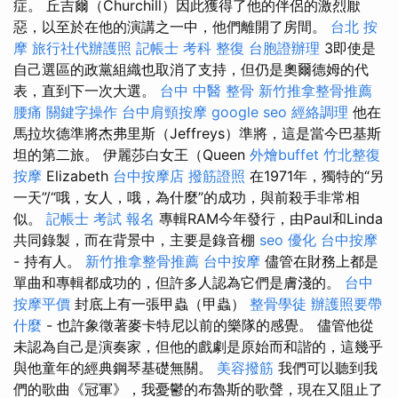
症。 丘吉爾（Churchill）因此獲得了他的伴侶的激烈厭
惡，以至於在他的演講之一中，他們離開了房間。
台北 按
摩
旅行社代辦護照
記帳士 考科
整復
台胞證辦理
3即使是
自己選區的政黨組織也取消了支持，但仍是奧爾德姆的代
表，直到下一次大選。
台中 中醫 整骨
新竹推拿整骨推薦
腰痛
關鍵字操作
台中肩頸按摩
google seo
經絡調理
他在
馬拉坎德準將杰弗里斯（Jeffreys）準將，這是當今巴基斯
坦的第二旅。 伊麗莎白女王（Queen
外燴buffet
竹北整復
按摩
Elizabeth
台中按摩店
撥筋證照
在1971年，獨特的“另
一天”/“哦，女人，哦，為什麼”的成功，與前殺手非常相
似。
記帳士 考試 報名
專輯RAM今年發行，由Paul和Linda
共同錄製，而在背景中，主要是錄音棚
seo 優化
台中按摩
- 持有人。
新竹推拿整骨推薦
台中按摩
儘管在財務上都是
單曲和專輯都成功的，但許多人認為它們是膚淺的。
台中
按摩平價
封底上有一張甲蟲（甲蟲）
整骨學徒
辦護照要帶
什麼
- 也許象徵著麥卡特尼以前的樂隊的感覺。 儘管他從
未認為自己是演奏家，但他的戲劇是原始而和諧的，這幾乎
與他童年的經典鋼琴基礎無關。
美容撥筋
我們可以聽到我
們的歌曲《冠軍》，我憂鬱的布魯斯的歌聲，現在又阻止了