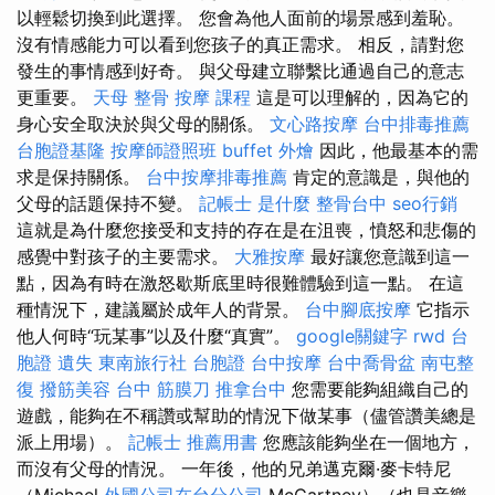
以輕鬆切換到此選擇。 您會為他人面前的場景感到羞恥。
沒有情感能力可以看到您孩子的真正需求。 相反，請對您
發生的事情感到好奇。 與父母建立聯繫比通過自己的意志
更重要。
天母 整骨
按摩 課程
這是可以理解的，因為它的
身心安全取決於與父母的關係。
文心路按摩
台中排毒推薦
台胞證基隆
按摩師證照班
buffet 外燴
因此，他最基本的需
求是保持關係。
台中按摩排毒推薦
肯定的意識是，與他的
父母的話題保持不變。
記帳士 是什麼
整骨台中
seo行銷
這就是為什麼您接受和支持的存在是在沮喪，憤怒和悲傷的
感覺中對孩子的主要需求。
大雅按摩
最好讓您意識到這一
點，因為有時在激怒歇斯底里時很難體驗到這一點。 在這
種情況下，建議屬於成年人的背景。
台中腳底按摩
它指示
他人何時“玩某事”以及什麼“真實”。
google關鍵字
rwd
台
胞證 遺失
東南旅行社 台胞證
台中按摩
台中喬骨盆
南屯整
復
撥筋美容
台中 筋膜刀
推拿台中
您需要能夠組織自己的
遊戲，能夠在不稱讚或幫助的情況下做某事（儘管讚美總是
派上用場）。
記帳士 推薦用書
您應該能夠坐在一個地方，
而沒有父母的情況。 一年後，他的兄弟邁克爾·麥卡特尼
（Michael
外國公司在台分公司
McCartney）（也是音樂