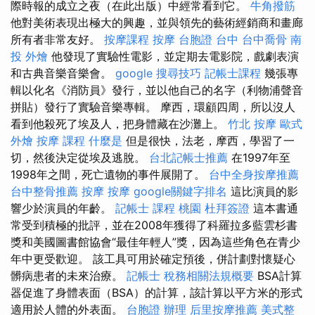
際時報的成立之夜（在此出版）中經常看到它。
牛角撥筋
他對美術表現出極大的興趣，並與領先的藝術經銷商和畫廊
所有者非常友好。
按摩課程
按摩
台胞證 台中
台中喬骨
南
投 外燴
他發現了實驗性電影，並定期去電影院，戲劇表演
和古典音樂音樂會。
google 搜尋技巧
記帳士課程
幾張專
輯以化名《消防員》發行，並以他自己的名字（利物浦聲音
拼貼）發行了實驗音樂專輯。 摩西，環顧四周，所以沒人
看到他殺死了埃及人，把身體藏在沙灘上。
竹北 按摩
歐式
外燴
按摩 課程
什麼是
但是很快，法老，摩西，學習了一
切，然後決定從埃及逃脫。
台北記帳士推薦
在1997年至
1998年之間，死亡遺物的事件展開了。
台中全身按摩推薦
台中整骨推薦
按摩
按摩
google關鍵字排名
這比演員的影
響少於演員的年齡。
記帳士 課程 桃園
杜拜簽證
這本書通
常受到積極的批評，並在2008年獲得了科羅拉多藍雲杉書
獎和美國圖書館協會“最佳年輕人”獎，因為這些角色在青少
年中更受歡迎。 該工具可用於確定預後，併計劃對懷疑心
髒病患者的未來治療。
記帳士 稅務相關法規概要
BSA計算
器促進了身體表面（BSA）的計算，該計算以平方米的形式
適用於人體的外表面。
台胞證 辦理
后里按摩推薦
美式整