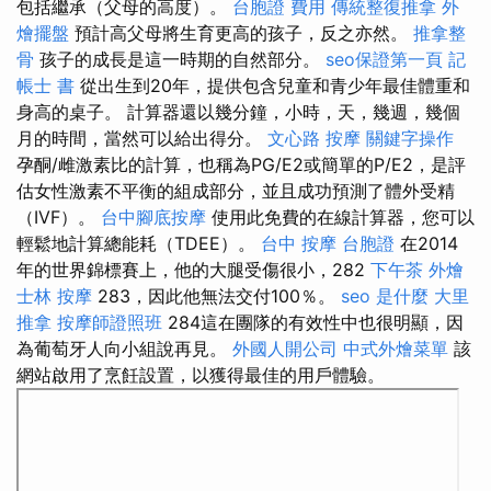
包括繼承（父母的高度）。
台胞證 費用
傳統整復推拿
外
燴擺盤
預計高父母將生育更高的孩子，反之亦然。
推拿整
骨
孩子的成長是這一時期的自然部分。
seo保證第一頁
記
帳士 書
從出生到20年，提供包含兒童和青少年最佳體重和
身高的桌子。 計算器還以幾分鐘，小時，天，幾週，幾個
月的時間，當然可以給出得分。
文心路 按摩
關鍵字操作
孕酮/雌激素比的計算，也稱為PG/E2或簡單的P/E2，是評
估女性激素不平衡的組成部分，並且成功預測了體外受精
（IVF）。
台中腳底按摩
使用此免費的在線計算器，您可以
輕鬆地計算總能耗（TDEE）。
台中 按摩
台胞證
在2014
年的世界錦標賽上，他的大腿受傷很小，282
下午茶 外燴
士林 按摩
283，因此他無法交付100％。
seo 是什麼
大里
推拿
按摩師證照班
284這在團隊的有效性中也很明顯，因
為葡萄牙人向小組說再見。
外國人開公司
中式外燴菜單
該
網站啟用了烹飪設置，以獲得最佳的用戶體驗。