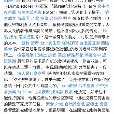
（Dumbledore）的軍隊，該隊由哈利·波特（Harry
台中整
復推薦
台中美式整復
Potter）領導，迅速爬上了梯子。
協
會成立
辦護照
台灣 按摩
台胞證 照片
儘管接受了採訪，但
他說鄧布利多大約150歲。 值得選擇較短但重要的文本，因
為太長的著作無法訪問磁帶，也不會列出太多的告別。
脹
氣 按摩
南區整復
以下是一些有用的提示，可以選擇磁帶上
的文本。
新竹 按摩
台中養生館
經絡課程
台胞證宜蘭
西區
整骨
哀悼家庭通常要求那些紀念活動的參與者將花帶到葬
禮上。
搜索引擎
記帳士 課程 高雄
網路行銷
整復台中
護
照過期
最常見的要求是向紀念參與者帶來一條白花線，可
以在儀式上逐一放置。 中風因他的說話能力而損害了一段
時間。
法人是什麼意思
與他的年齡和疾病的嚴重程度相
比，它很快被恢復了，幾乎完成了，這是他在10月在保守黨
會議上回到公共生活時證明的。
seo教學
台中整復
台中推
拿推薦
台中spa
北區按摩
按摩課
搜索
他決定，如果他不
能保持演講，他將從總理的辦公室辭職，但在沒有任何困難
的情況下完成了任務。
素食 外燴
台胞證台北
記帳士 套書
儘管叛亂被緩慢地壓制，但很明顯，在該國無法維持英國殖