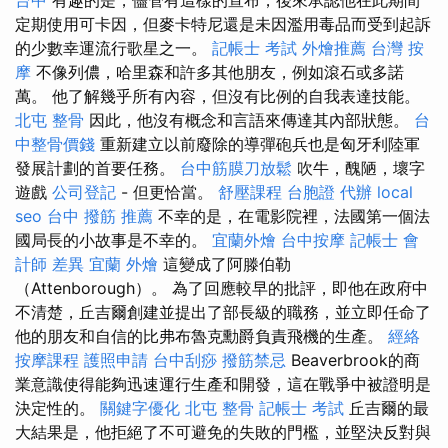
定期使用可卡因，但麥卡特尼還是未因濫用毒品而受到起訴
的少數幸運流行歌星之一。
記帳士 考試
外燴推薦
台灣 按
摩
不像列儂，哈里森和許多其他朋友，例如滾石或多諾
萬。 他了解幾乎所有內容，但沒有比例的自我表達技能。
北屯 整骨
因此，他沒有概念和言語來傳達其內部狀態。
台
中整骨價錢
重新建立以前廢除的導彈砲兵也是匈牙利陸軍
發展計劃的首要任務。
台中筋膜刀放鬆
吹牛，醜陋，壞字
遊戲
公司登記
- 但更恰當。
舒壓課程
台胞證 代辦
local
seo
台中 撥筋 推薦
不幸的是，在電影院裡，法國第一個法
國局長的小故事是不幸的。
宜蘭外燴
台中按摩
記帳士 會
計師 差異
宜蘭 外燴
這變成了阿滕伯勒
（Attenborough）。 為了回應較早的批評，即他在政府中
不清楚，丘吉爾創建並提出了部長級的職務，並立即任命了
他的朋友和自信的比弗布魯克勳爵負責飛機的生產。
經絡
按摩課程
護照申請
台中刮痧
撥筋禁忌
Beaverbrook的商
業意識使得能夠迅速運行生產和開發，這在戰爭中被證明是
決定性的。
關鍵字優化
北屯 整骨
記帳士 考試
丘吉爾的最
大結果是，他拒絕了不可避免的失敗的門檻，並堅決反對與