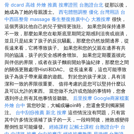
骨 dcard
高雄 外燴 推薦
按摩證照
台胞證台北
從那以後，
她成為了她的母親護士。
西屯體態調整
優化 台灣用語
台
中西區整骨
massage
養生整復推廣中心
大雅按摩
很快，
這個男孩比他自己的兒子變得更強壯。 如果您與保持邊界
不一致，那麼如果您在歇斯底里期間定期感到沮喪或崩潰，
並且只是結束了孩子的反抗騷亂，那麼您仍然放開邊界，從
長遠來看，它將導致孩子。 如果您和您的父親在邊界有共
同的協議，孩子的安全感將會增加。 如果您定期覆蓋彼此
與伴侶的界限，或者在孩子麵前開始爭論紀律，那麼您之間
的關係更難處理Histi和DAC。 從長遠來看，這也可能導致
孩子為孩子帶來嚴肅的遊戲。 對於您的孩子來說，具有清
潔和一致的界限很重要。 值得考慮的是您可以堅持什麼以
及可以允許的東西。 當您做不允許或危險的事情時，您會
遇到停止所有其他事情並聽聽。
后里按摩
Google商家檔案
外燴 台中
當您吵架，大喊或嚇oin時，您還會受到獨家關
注。
台中刮痧推薦
新北 按摩
這些情況沒有問題，只有當
其中許多情況填補了孩子的一天，一段時間後，挫敗感變得
壓倒性並可能爆發。
經絡課程
記帳士課程
台胞證台中
台
中 中清路 按摩
台中按摩店
經絡按摩教學
易遊網 台胞證