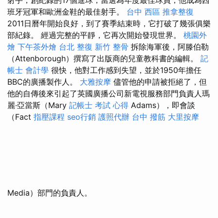
班牙冠軍和歐洲金鞋的最佳射手。
台中 西區 推拿整復
2011日曆年開始良好，到了賽季結束時，它打破了幾張俱樂
部紀錄。 經過完整的平靜，它再次開始發現世界。
桃園外
燴
下午茶外燴
台北 整復
新竹 整骨
拆除海軍後，阿滕伯勒
（Attenborough）撰寫了出版商的兒童教科書的編輯。
記
帳士 會計學
很快，他對工作感到失望，並於1950年擔任
BBC的廣播製作人。
大雅按摩
儘管他的申請被拒絕了，但
他的自傳後來引起了英國廣播公司新電視服務部門負責人瑪
麗·亞當斯（Mary
記帳士 考試 心得
Adams），即會談
（Fact
指壓課程
seo行銷
護照代辦
台中 撥筋
大里按摩
Media）部門的負責人。