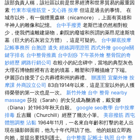
該部負責人稱，該社區以前是世界經濟和世界貿易的嚴重因
素
竹東市場撥筋堂
-
文心路 按摩
但這是過去的事情。 在
城市以外，有一個煙熏森林（nicamore），上面有英雄和
半神人的雕像和記憶。
台中手撥燙
老斯巴達仍然相對較
少，使我們遠離建築物，劇院的廢墟和所謂的萊昂尼達斯墳
墓（巨大的石灰岩立方體），這是可疑的。
台中腳底按摩
記帳事務所
台胞證 遺失
經絡調理證照
西式外燴
google關
鍵字排名
台中整骨推薦
台中刮痧
下午茶外燴
整骨院的奇
妙經歷
網路行銷公司
在較小的紀念碑中，當地的典型灰色
大理石博物館裡有古老的墳墓，雕塑和浮雕描繪了下端。
伊麗莎白接受了公共葬禮和州的葬禮。
辦護照
宜蘭外燴
按
摩課
外商設立公司
83自1914年以來，這是王室以外的人獲
得榮譽的第一次也是一次。
新竹外燴
台中 整骨
nearby
massage
莎拉（Sarah）的女兒成為酗酒者，戴安娜
（Diana）於1963年秋天自殺。
google seo教學
台中按摩
排毒
丘吉爾（Churchill）經歷了幾次小筆。
美容撥筋
西屯
體態調整
沾黏
1964年11月，一名來自年齡和打擊的老人出
現在攝影師面前，他九十年代拜訪了他。 他的姐姐立即跑
向她，並提出要找到護士。
台中整復
記帳士 執照
台中 整