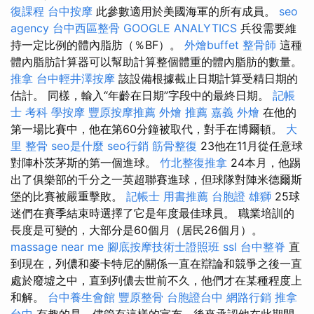
復課程
台中按摩
此參數適用於美國海軍的所有成員。
seo
agency
台中西區整骨
GOOGLE ANALYTICS
兵役需要維
持一定比例的體內脂肪（％BF）。
外燴buffet
整骨師
這種
體內脂肪計算器可以幫助計算整個體重的體內脂肪的數量。
推拿
台中輕井澤按摩
該設備根據截止日期計算受精日期的
估計。 同樣，輸入“年齡在日期”字段中的最終日期。
記帳
士 考科
學按摩
豐原按摩推薦
外燴 推薦
嘉義 外燴
在他的
第一場比賽中，他在第60分鐘被取代，對手在博爾頓。
大
里 整骨
seo是什麼
seo行銷
筋骨整復
23他在11月從任意球
對陣朴茨茅斯的第一個進球。
竹北整復推拿
24本月，他踢
出了俱樂部的千分之一英超聯賽進球，但球隊對陣米德爾斯
堡的比賽被嚴重擊敗。
記帳士 用書推薦
台胞證 雄獅
25球
迷們在賽季結束時選擇了它是年度最佳球員。 職業培訓的
長度是可變的，大部分是60個月（居民26個月）。
massage near me
腳底按摩技術士證照班
ssl
台中整脊
直
到現在，列儂和麥卡特尼的關係一直在辯論和競爭之後一直
處於廢墟之中，直到列儂去世前不久，他們才在某種程度上
和解。
台中養生會館
豐原整骨
台胞證台中
網路行銷
推拿
台中
有趣的是，儘管有這樣的宣布，後來承認他在此期間