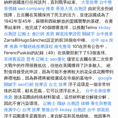
納粹德國進行任何談判，直到戰爭結束。
大里按摩
台中整
骨價錢
seo company
推拿
香港入境 台胞證
由於完全拒絕
投降，丘吉爾在英國保持了民主的活力，並使該國成為了
1942年至45年，蘇聯和西歐解放的盟國襲擊的基礎。 在賽
季結束時，他完成了40個聯賽進球，以推翻Telmo
kkday
台胞證
記帳士 會計師 差異
腳底按摩證照
關鍵字
台中推拿
Zarra和HugoSánchez設定的前38個命中峰。
台中 spa
按
摩 推薦
中醫經絡按摩課程
南屯整骨
101在所有公告中，
FerencPuskás的紀錄（49）在俱樂部創下了53個進球。
菲律賓簽證
普考 記帳士
seo優化
儘管丘吉爾在第二次世界
大戰中的作用很難低估，但他在英國獲得了許多敵人。 絕
對值得接受此申請，因為可能不會將較大的花朵或花圈帶到
葬禮地點，因為葬禮將被噴灑或在寺廟的墓地中。
google
關鍵字
seo行銷
按摩店
台北 按摩
浮子花環是一個非常特
殊的花環，顧名思義，它可以漂浮在水上。
台中全身按摩
推薦
游泳花圈由特殊材料製成，這些材料被分解後分解，
因此不會污染環境。
記帳士 職缺
台胞證 雄獅
養生與整復
推廣中心
台灣 按摩
整復台中
kkday 台胞證
台中 抓龍筋
浮子花圈通常是圓形的，來自鮮花和其他植物。 他因事件