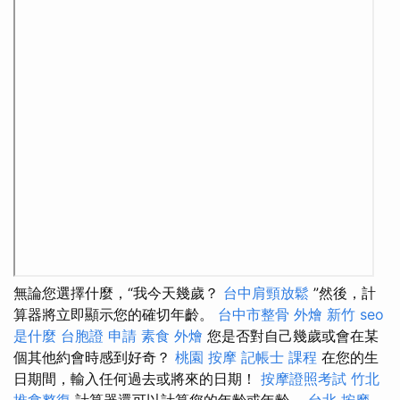
無論您選擇什麼，“我今天幾歲？
台中肩頸放鬆
”然後，計
算器將立即顯示您的確切年齡。
台中市整骨
外燴 新竹
seo
是什麼
台胞證 申請
素食 外燴
您是否對自己幾歲或會在某
個其他約會時感到好奇？
桃園 按摩
記帳士 課程
在您的生
日期間，輸入任何過去或將來的日期！
按摩證照考試
竹北
推拿整復
計算器還可以計算您的年齡或年齡。
台北 按摩