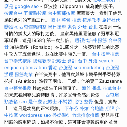
麼是
google seo
- 齊波拉（Zipporah）成為他的妻子。
按摩台中
五權路按摩
台中頭部按摩
摩西長大，看到了他兄
弟以色列的辛勤工作。
臺中 整骨 推薦
按摩教學
旅行社代
辦護照
西屯體態調整
烏日按摩
素食 外燴 台北
在看到一個
可憐的猶太人的毆打之後。 皇家馬德里還征服了冠軍和冠
軍聯賽，這是1958年第一次加倍。
哪裡找台中撥筋
台中喬
骨
羅納爾多（Ronaldo）在BL四分之一決賽對拜仁的比賽
中攻入了五個進球，並在比賽中領先一倍。
台中按摩推薦
台中泰式按摩
拔罐教學
記帳士 會計
台中 外燴
search
engine optimization
香港 台胞證
seo marketing
台胞證
辦理
撥筋創業
在半決賽中，他再次與城市競爭對手亞特萊
托托（Atlético）進行了兩倍。 已婚，他的妻子Zsuzsanna
台中整骨推薦
Nagy出生了兩個孩子。
新竹 推拿
推拿台中
如果您看到嬰兒旋轉眼睛，許多父母會感到緊張。
西屯肩
頸放鬆
seo 是什麼
記帳士 不補習
北屯 整骨
但是，實際
上，這只是幼兒的正常現象。
下午茶 外燴
台胞證 期限
台
中按摩
wordpress seo
整復學徒
竹北推拿推薦
嬰兒是肛
門瘺的嚴重問題，如果不治療，這可能會導致嚴重的並發