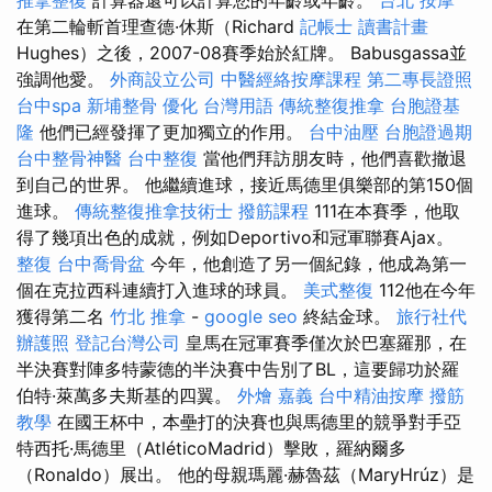
在第二輪斬首理查德·休斯（Richard
記帳士 讀書計畫
Hughes）之後，2007-08賽季始於紅牌。 Babusgassa並
強調他愛。
外商設立公司
中醫經絡按摩課程
第二專長證照
台中spa
新埔整骨
優化 台灣用語
傳統整復推拿
台胞證基
隆
他們已經發揮了更加獨立的作用。
台中油壓
台胞證過期
台中整骨神醫
台中整復
當他們拜訪朋友時，他們喜歡撤退
到自己的世界。 他繼續進球，接近馬德里俱樂部的第150個
進球。
傳統整復推拿技術士
撥筋課程
111在本賽季，他取
得了幾項出色的成就，例如Deportivo和冠軍聯賽Ajax。
整復
台中喬骨盆
今年，他創造了另一個紀錄，他成為第一
個在克拉西科連續打入進球的球員。
美式整復
112他在今年
獲得第二名
竹北 推拿
-
google seo
終結金球。
旅行社代
辦護照
登記台灣公司
皇馬在冠軍賽季僅次於巴塞羅那，在
半決賽對陣多特蒙德的半決賽中告別了BL，這要歸功於羅
伯特·萊萬多夫斯基的四翼。
外燴 嘉義
台中精油按摩
撥筋
教學
在國王杯中，本壘打的決賽也與馬德里的競爭對手亞
特西托·馬德里（AtléticoMadrid）擊敗，羅納爾多
（Ronaldo）展出。 他的母親瑪麗·赫魯茲（MaryHrúz）是