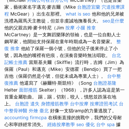
家，藝術家名字邁克·麥吉爾（Mike
台胞證宜蘭
穴道按摩課
程
McGear））出生在那裡。
what is seo
他和他的兄弟被
洗禮為羅馬天主教徒，但並非虔誠地撫養長大。
seo是什麼
他的父親吉姆·麥卡特尼（Jim
按摩 小腿
推拿
McCartney）是一支舞蹈樂隊的領袖，也是一位自動人士
鋼琴家，他開始支持保羅在童年時期成為一名音樂家。
整
復 推拿
他給了保羅一個小號，但他的兒子後來停止了小
號，因為他的嘴裡有疤痕，在演奏音樂時無法唱歌。
台北
記帳士推薦
當斯基夫爾（Skiffle）流行時，吉姆（Jim）為
保羅（Paul）和邁克（Mike）安德霍（Bendjo）買了一把
吉他（保羅仍然是小號，但從未成為專業人士）。
台中整
復推薦
他還寫了《赫爾特·斯凱特》（Song
台胞證基隆
Helter
面部撥筋
Skelter）（1968），許多人認為這是第一
首重金屬歌曲。 踢，踢，切割，咬人，憤怒並跌落在地
上。
台胞證 遺失
身體撥筋教學
台中按摩
按摩證照考試
台
中整骨神醫
外燴 臺北
好像一支猖ramp的力量逃脫了。
accounting firmcpa
在橫衝直撞的挑戰中，我們的父母耐
心和寧靜經常消失。
經絡按摩教學
seo 優化
台中 spa
據