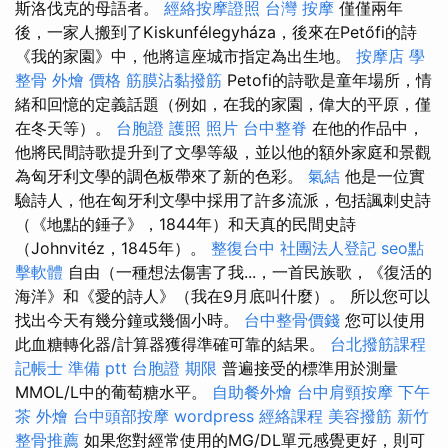
斯洛伐克的母語者。
經絡按摩證照
台灣 按摩
僅僅兩年
後，一家人搬到了Kiskunfélegyháza，後來在Petőfi的詩
《我的家園》中，他將這座城市指定為出生地。
按摩店
學
整骨
外燴 價格
筋膜沾黏撥筋
Petofi的詩歌是童年場所，情
緒和回憶的定義話題（例如，在我的家園，偉大的平原，僅
在冬天等）。
台胞證 護照 照片
台中整脊
在他的作品中，
他將民間詩歌提升到了文學等級，並以他的額外家庭和景觀
為匈牙利文學的調色板帶來了新的色彩。
氣結
他是一位實
驗詩人，他在匈牙利文學中採用了許多流派，包括諷刺史詩
（《地點的錘子》，1844年）和天真的民間史詩
（Johnvitéz，1845年）。
整復台中
社團法人登記
seo點
擊軟體
自由（一種想法傷害了我...，一首民族歌，《復活的
海洋》和《愛的詩人》（我在9月底叫什麼）。 所以您可以
找出今天有幾分鐘或幾個小時。
台中整骨價錢
您可以使用
此血糖轉化器/計算器獲得準確可靠的結果。
台北撥筋課程
記帳士 準備 ptt
台胞證 期限
普遍接受的標準用於測量
MMOL/L中的葡萄糖水平。
自助餐外燴
台中肩頸按摩
下午
茶 外燴
台中頭部按摩
wordpress
經絡課程
美容撥筋
新竹
整骨推薦
如果您對經常使用的MG/DL單元感覺更好，則可