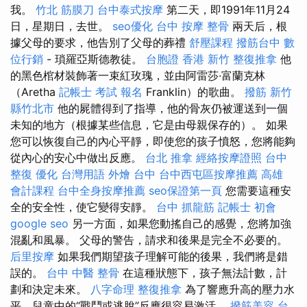
我。
竹北 筋膜刀
台中泰式按摩
第二天，即1991年11月24
日，星期日，去世。
seo優化
台中 按摩 整骨
兩天后，根
據父母的要求，他告別了父母的葬禮
舒壓課程
撥筋台中
數
位行銷
- 瑣羅亞斯德教徒。
台胞證 香港
新竹 整復推拿
他
的黑色棺材裝飾著一束紅玫瑰，並由阿雷莎·富蘭克林
（Aretha
記帳士 考試 報名
Franklin）的歌曲。
撥筋 新竹
縣竹北市
他的屍體得到了指導，他的骨灰仍被運送到一個
未知的地方（根據某些信息，它是由母親保存的）。 如果
您可以恢復自己的內心平靜，即使您的孩子憤怒，您將能夠
從內心的安心中做出反應。
台北 推拿
經絡按摩證照
台中
整復
優化 台灣用語
外燴 台中
台中西屯區按摩推薦
高雄
會計課程
台中全身按摩推薦
seo保證第一頁
您需要這種安
全的安全性，使它變得安靜。
台中 抓龍筋
記帳士 初會
google seo
另一方面，如果您動搖自己的感覺，您將加強
混亂和風暴。 父母的警告，請求和後果是完全不必要的。
后里按摩
如果我們期望孩子理解可能的後果，我們將是錯
誤的。
台中 中醫 整骨
在這種狀態下，孩子無法計數，計
劃和決定未來。
八字命理 整復推拿
為了響應升高的壓力水
平，兒童中的“戰鬥或逃脫”反應很容易激活。
撥筋美容
台