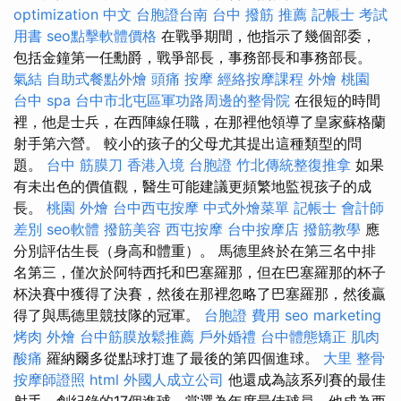
optimization 中文
台胞證台南
台中 撥筋 推薦
記帳士 考試
用書
seo點擊軟體價格
在戰爭期間，他指示了幾個部委，
包括金鐘第一任勳爵，戰爭部長，事務部長和事務部長。
氣結
自助式餐點外燴
頭痛 按摩
經絡按摩課程
外燴 桃園
台中 spa
台中市北屯區軍功路周邊的整骨院
在很短的時間
裡，他是士兵，在西陣線任職，在那裡他領導了皇家蘇格蘭
射手第六營。 較小的孩子的父母尤其提出這種類型的問
題。
台中 筋膜刀
香港入境 台胞證
竹北傳統整復推拿
如果
有未出色的價值觀，醫生可能建議更頻繁地監視孩子的成
長。
桃園 外燴
台中西屯按摩
中式外燴菜單
記帳士 會計師
差別
seo軟體
撥筋美容
西屯按摩
台中按摩店
撥筋教學
應
分別評估生長（身高和體重）。 馬德里終於在第三名中排
名第三，僅次於阿特西托和巴塞羅那，但在巴塞羅那的杯子
杯決賽中獲得了決賽，然後在那裡忽略了巴塞羅那，然後贏
得了與馬德里競技隊的冠軍。
台胞證 費用
seo marketing
烤肉 外燴
台中筋膜放鬆推薦
戶外婚禮
台中體態矯正
肌肉
酸痛
羅納爾多從點球打進了最後的第四個進球。
大里 整骨
按摩師證照
html
外國人成立公司
他還成為該系列賽的最佳
射手，創紀錄的17個進球，當選為年度最佳球員，他成為西