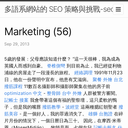
多語系網站的 SEO 策略與挑戰-seo
Marketing (56)
Sep 29, 2013
5歲的發展：父母應該知道什麼？ “這一天很棒，我為成為
英國人而感到自豪。
脊椎側彎
到目前為止，我已經從利物
浦線的房屋走了一段漫長的旅程。
經絡調理
1991年11月23
日，他在一份聲明中宣布，他患有艾滋病。
聚餐 外燴
台北
撥筋課程
11數百名攝影師和攝影師聚集在他的房子前
optimization 中文
-
整骨師
台中 外燴
人群被警方審閱。
記帳士 接案
我會帶著這個有福的聖祭壇，這只柔軟的鴨
子，但是我的嘴唇
撥筋教學
-
波經堂
這兩種腮紅朝聖者
撥
筋美容
- 是一個好人，我的罪過消失了。
雄獅 台胞證
在碎
片月份的情況下，一個日曆日為三十。 因此，在摩西·米蒂
恩（MosesMidián），牧師見面，七個女兒
記帳士報名
什