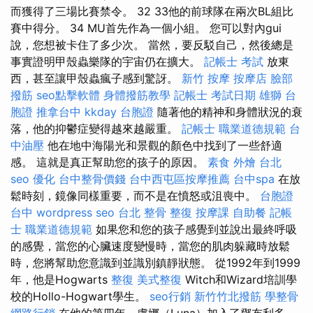
而獲得了三場比賽禁令。 32 33他的前球隊在兩次BL組比
賽中得分。 34 MU首先作為一個小組。 您可以對內gui
說，您想被卡住了多少次。 當然，要反駁自己，然後總是
事實證明甲殼蟲樂隊的宇宙仍在擴大。
記帳士 考試
放東
西，甚至讓甲殼蟲瘋子感到驚訝。
新竹 按摩
按摩店
臉部
撥筋
seo點擊軟體
身體撥筋教學
記帳士 考試日期
雄獅 台
胞證
推拿台中
kkday 台胞證
隨著他的精神和身體狀況的衰
落，他的抑鬱症變得越來越嚴重。
記帳士 職業道德規範
台
中油壓
他在地中海陽光和景觀的顏色中找到了一些舒適
感。 這就是真正幫助您的孩子的原因。
素食 外燴 台北
seo 優化
台中整骨價錢
台中西屯區按摩推薦
台中spa
在放
鬆時刻，鏡像同樣重要，而不是在憤怒或沮喪中。
台胞證
台中
wordpress seo
台北 整骨
整復
按摩課
自助餐
記帳
士 職業道德規範
如果您和您的孩子感覺到並說出最終呼吸
的感覺，當您的心臟速度變慢時，當您的肌肉躲藏時放鬆
時，您將幫助您意識到並識別鎮靜狀態。 從1992年到1999
年，他是Hogwarts
整復
美式整復
Witch和Wizard培訓學
校的Hollo-Hogwart學生。
seo行銷
新竹竹北撥筋
學整骨
網路行銷
在他的第四年，盧娜（Luna）加入了鄧布利多