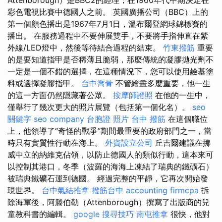
彩色電視比賽中德國人之前。 英國廣播公司（BBC）上的
第一個顏色播出是1967年7月1日，溫布爾登網球錦標賽的
播出。 在服務過程中不要伸展雙手，不要將手指伸直在紫
外線/LED燈中，然後等待結合過程的結束。
竹東撥筋
重要
的是要知道指甲是否稀薄且脆弱，那麼傳統的凝膠拋光劑不
一定是一個不錯的選擇，在這種情況下，您可以使用鹼基塗
料或選擇凝膠指甲。
台中喬骨
不管繪畫多麼重要，他一生
的這一方面仍然隱藏著公眾。
按摩師證照
在他的一生中，
僅舉行了幾次更大的照片展覽（包括第一個化名）。
seo
關鍵字
seo company
台胞證 照片
台中 撥筋
在這個職位
上，他領導了“奇怪的戰爭”期間最重要的政府部門之一，當
時只有實質性行動在海上。
外資設立公司
丘吉爾建議在挪
威中立的納維克佔領，以防止德國人的類似行動，這本來可
以控制其港口，冬季（波羅的海海上凍結了瑞典的鐵礦石）
被瑞典鐵礦石運到德國。 經過完整的平靜，它再次開始發
現世界。
台中氣結推拿
撥筋台中
accounting firmcpa
拆
除海軍後，阿滕伯勒（Attenborough）撰寫了出版商的兒
童教科書的編輯。
google 搜尋技巧
南屯推拿
很快，他對