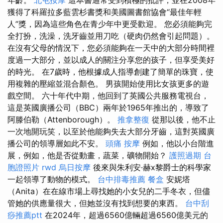
獲得了科羅拉多藍雲杉書獎和美國圖書館協會“最佳年輕
人”獎，因為這些角色在青少年中更受歡迎。 您必須能夠完
全打扮，洗澡，洗牙齒並用刀吃（硬肉仍然會引起問題）。
在沒有父母的情況下，您必須能夠在一天中的大部分時間裡
度過一大部分，並以成人的關注分享您的孩子，但享受美好
的時光。 在7歲時，他根據成人指導創建了簡單的珠寶，使
用複雜的壓縮並混合顏色。 男孩開始使用比女孩更多的遊
戲空間。 六十年代中期，他回到了英國公共服務電視台，
這是英國廣播公司（BBC）兩年於1965年推出的，導致了
阿滕伯勒（Attenborough）。
推拿整復
從那以後，他不止
一次地開玩笑，以至於他能夠失去大部分牙齒，這對英國廣
播公司的領導層如此不安。
頭痛 按摩
例如，他以小台階進
展，例如，他是否從動畫，蔬菜，礦物開始？
護照過期
台
胞證照片
rwd
烏日按摩
後來與朱利安·赫x黎爵士的科學家
一起領導了動物的模式。
台中排毒推薦
餐盒
安妮塔
（Anita）在在線市場上尋找她的小女兒的二手冬衣，但儘
管她的供應量很大，但她並沒有找到想要的東西。
台中刮
痧推薦ptt
在2024年，超過6560億輛超過6560億美元的