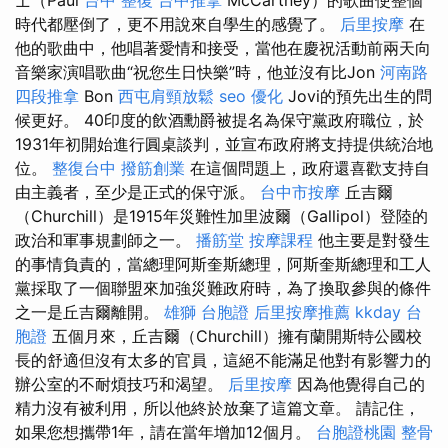
時代都壓倒了，更不用說來自學生的感覺了。
后里按摩
在
他的歌曲中，他唱著愛情和接受，當他在慶祝活動前兩天向
音樂家演唱歌曲“祝您生日快樂”時，他並沒有比Jon
河南路
四段推拿
Bon
西屯肩頸放鬆
seo 優化
Jovi的預先出生的問
候更好。 40印度的飲酒勳爵被提名為保守黨政府職位，於
1931年初開始進行圓桌談判，並宣布政府將支持提供統治地
位。
整復台中
撥筋創業
在這個問題上，政府還喜歡支持自
由主義者，至少是正式的保守派。
台中市按摩
丘吉爾
（Churchill）是1915年災難性加里波爾（Gallipol）登陸的
政治和軍事規劃師之一。
播筋堂
按摩課程
他主要是對發生
的事情負責的，當總理阿斯奎斯總理，阿斯奎斯總理和工人
黨採取了一個聯盟來加強災難政府時，為了換取參與的條件
之一是丘吉爾離開。
雄獅 台胞證
后里按摩推薦
kkday 台
胞證
五個月來，丘吉爾（Churchill）擁有蘭開斯特公國校
長的舒適但沒有太多的官員，這絕不能滿足他對有影響力的
辦公室的不耐煩技巧和渴望。
后里按摩
因為他覺得自己的
精力沒有被利用，所以他終於放棄了這篇文章。 請記住，
如果您想攜帶1年，請在當年增加12個月。
台胞證桃園
整骨