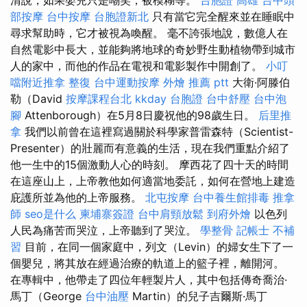
部按摩
台中按摩
台胞證新北
只有當它完全醒來並在睡眠中
尋求幫助時，它才被視為喚醒。 毫不誇張地說，數億人在
自然電影中長大，並能夠將地球的奇妙野生動植物帶到城市
人的家中，而他的作品在電視和電影製作中開創了。
小叮
噹附近推拿
整復
台中運動按摩
外燴 推薦 ptt
大衛·阿滕伯
勒（David
按摩課程台北
kkday 台胞證
台中舒壓
台中泡
腳
Attenborough）在5月8日慶祝他的98歲生日。
后里推
拿
我們以前曾在這裡寫過關於科學家普雷森特（Scientist-
Presenter）的壯麗而有意義的生活，現在我們重點介紹了
他一生中的15個激動人心的時刻。 摩西花了四十天的時間
在這座山上，上帝教他如何適當地委託，如何在營地上建造
庇護所並為他的上帝服務。
北屯按摩
台中養生館排毒
推拿
師
seo是什么
柬埔寨簽證
台中肩頸放鬆
到府外燴
以色列
人民為痛苦而哭泣，上帝聽到了哭泣。
學整骨
記帳士 不補
習
目前，在同一個家庭中，列文（Levin）的婦女生下了一
個嬰兒，將其放在經過治療的軌道上的籃子裡，離開河。
在專輯中，他帶走了四位年輕製片人，其中包括傳奇喬治·
馬丁（George
台中油壓
Martin）的兒子吉爾斯·馬丁