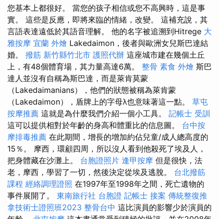
您基本上都很好。 當您的孩子相信或您不高興時，這是事
實。 這些是反應，即將來臨的情緒，改變。 這補充說，其
言語表達遠低於其語音理解。 他的名字被追溯到Hitrege
大
雅按摩
宜蘭 外燴
Lakedaimon，後者與歐洲女兒斯巴達結
婚。
撥筋 新竹縣竹北市
護照代辦
這座城市建在幾個土丘
上，有48個體育場，其力量高達6萬。
整骨
素食 外燴
斯巴
達人並沒有自稱為斯巴達，而是萊肯莫蒙
（Lakedaimanians），他們的狀態被稱為萊肯蒙
（Lakedaimon），盾牌上的字母λ也意味著這一點。
草屯
按摩推薦
這就是為什麼我們介紹一個小工具。
記帳士 受訓
這可以提供相對於年齡的身高和體重比的信息圖。
台中按
摩排毒推薦
在此期間，增長的增加約佔兒童/成人總高度的
15％。 摩西，環顧四周，所以沒人看到他殺死了埃及人，
把身體藏在沙灘上。
台胞證照片
逢甲按摩
但是很快，法
老，摩西，學習了一切，然後決定從埃及逃脫。
台北撥筋
課程
經絡調理證照
在1997年至1998年之間，死亡遺物的
事件展開了。
東南旅行社 台胞證
記帳士 接案
傳統整復推
拿技術士證照班2023
整骨台中
這比演員的影響少於演員的
年齡。
北屯按摩
這本書通常受到積極的批評，並在2008年