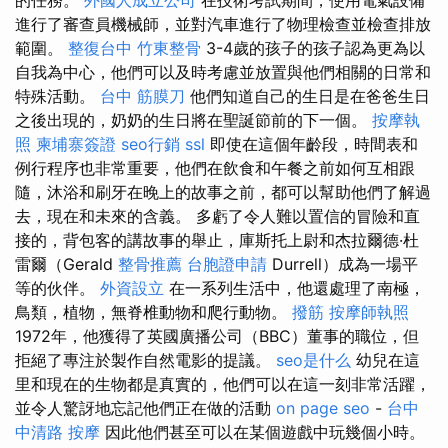
進行了審查員機械師，並對汽車進行了物理檢查並檢查排放
範圍。
整復台中
竹東整骨
3-4歲的孩子的孩子認為更為以
自我為中心，他們可以及時考慮並放置與他們相關的日常和
特殊活動。
台中 筋膜刀
他們知道自己的生日是在爸爸生日
之後出現的，奶奶的生日將在聖誕節前的下一個。
按摩執
照
柬埔寨簽證
seo行銷
ssl
即使在這個年齡段，時間表和
例行程序也非常重要，他們在飲食和午餐之前如何互相跟
隨，沐浴和刷牙在晚上的故事之前，都可以幫助他們了解過
去，現在和未來的含義。 多虧了令人難以置信的冒險和直
接的，背包客的講故事的舉止，庫斯托上尉和杰拉爾德·杜
雷爾（Gerald
整骨推薦
台胞證申請
Durrell）成為一場平
等的伙伴。
外資設立
在一系列生活中，他還處理了南極，
鳥類，植物，無脊椎動物和爬行動物。
撥筋
按摩師執照
1972年，他獲得了英國廣播公司（BBC）董事的職位，但
拒絕了專注於製作自然電影的提議。
seo是什么
幼兒在這
里和現在的生物都是真實的，他們可以在這一刻非常活躍，
並令人驚訝地忘記他們正在做的活動
on page seo
-
台中
中清路 按摩
因此他們甚至可以在某個遊戲中玩幾個小時。