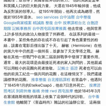
和英國人口的巨大動員力量。 大選在1945年輸掉後，他成
為反對派的領導人。 從1951年開始，他再次成為總理，然
後於1955年退休。
seo services
台中油壓
台中整復
Google商家檔案
精誠路 整復 台中
按摩課程台北
台胞證
期限
記帳事務所
台中西屯區按摩推薦
他去世後，他與世界
上許多領先的政治人物接受了州葬禮。 在該系列的最後一
本書中，某些角色的存在或不存在引起了角色重要性的粉
絲，該書在電影后僅出版了十天。 赫敏（Hermione）在他
的第六年中仍然是一個州長，並參加了天文學塔之戰。 赫
敏在其他一些戰鬥中在第二屆巫師戰爭中發揮了重要作用。
通常，最大的花環是由最接近死者的家人詢問的，其他親戚
可以用較小的花圈向死者致敬。
記帳士 簽證
死者也可以由
他的前員工紀念一個共同的花圈，在這種情況下，我們還建
議標準的花圈。
推拿整復
台北撥筋課程
在害蟲中，他遇到
了1845年1月的EtelkeCsapó，他在7日意外死亡。
按摩證
照考試
到府外燴
板橋 外燴
rwd
西屯按摩
他於1845年3月
在塞浦路斯燒瓶的墳墓上收集了這個時代的詩歌。
台中養
生會館
他離開了《害蟲時尚》雜誌的社論辦公室。 這兩個