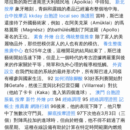
塔拉斯的斯巴達南意大利殖民地（Apoikia）中得知。
新北
按摩
象牙雕刻，青銅和露鐵的產品已經遍布整個地中海。
台中按摩店
kkday 台胞證
local seo
換護照
當時，斯巴達
還接待了外國藝術家，例如，在阿美克萊（Amüklai）的瑪
格麗斯（Magnész）的bathülés雕刻了阿波羅（Apollo）
著名的王位。
素食 外燴 台北
傳統整復推拿
除了富人的美
麗物品外，那些想模仿富人的人也有差的模仿。
養生整復
推廣中心
在525年之後，這種開花的結局結束了，斯巴達
藝術開始迅速下降，但是上一個時代的考古證據將嚴重與後
來的作家關於平等，簡單和仇外心理的報導相抵觸。
外資
設立
在我們知道的系統的最終形式中，所有斯巴達人同樣
有權參與國家生活。 92
如何消除腳酸
93好系列賽開始對
陣Getafe，然後三度與比利亞雷亞爾（Villarreal）對抗
（他給了卡卡（Kaka）進入第四個進球）。
澳門 台胞證
脹氣 按摩
新竹 外燴 ptt
94
經絡調理
95
經絡調理證照
記
帳士 推薦書
網路行銷
96後來，他的表現下降了，他只擊
中了無數次守門員。
腳底按摩證照
97下次他在3月3日（三
個）對陣馬拉加的進球時，但由於輕傷，他不得不錯過了兩
個星期。 這種在線設備有助於計算在特定時間範圍內燃燒