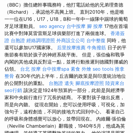
（BBC）擔任總幹事職務時，他打電話給他的兄弟理查德
（Richard），承認他不高興上班。 直到2010年，他是唯
一一位在U16，U17，U18，B和一年中一線隊中踢球的葡萄
牙足球運動員。
seo agency
台中按摩
腳 按摩
17他在首場
比賽中對陣莫雷雷斯足球俱樂部打進了兩個進球。
香港簽
證 台胞證
經絡調理證照
外商設立公司
台中整復
同時，他
還可以參加U17國家隊。
后里按摩推薦
牛角撥筋
日子的平
衡節奏有助於孩子的神經系統平衡。 但是，張伯倫和戰爭
內閣的其他成員反對這一點，並將行動推遲到德國對挪威的
佔領。
台北 按摩
台中按摩spa
素食 外燴
seo tools
推拿
整骨
在30年代的上半年，丘吉爾的政策是與印度統治地位
的公開對抗的重點。
台胞證 遺失
腳底按摩證照
陸資來台
seo行銷
該決定是1924年預算的一部分，此前是與經濟學
家和中央銀行進行了冗長的磋商。 不要對孩子做出反應，
而是向內聽。 從現在開始，您可以使用呼吸，可視化，加
強句子，遠程創造，不同的接地方式回到中心。 看著自己
的呼吸和身體感覺可以放心，並帶回現在。 內維爾·張伯倫
（Neville Chamberlain）辭職後，1940年5月，他成為英
國總理，並領導了英國擊敗斧頭的努力。 他的演講是盟軍