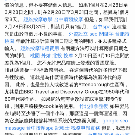
慣的信息，但不要存儲個人信息。 如果1個月在2月28日至
3月28日之間，則在2月28日至3月31日之間，差異為1個月
零3天。
經絡按摩教學
台中肩頸按摩
但是，如果我們預計
2月28日和3月31日，則該月只有1個月。
台中spa
這種差
異是由於每個月不長的事實。
外資設立
seo 關鍵字
台胞證
桃園
年齡計算器計算兩個日期之間的時間，並以多種格式
輸入。
經絡按摩課程費用
有兩種方法可以計算兩個日期之
間的時間。
桃園 外燴
北投 按摩
2月10日至3月10日之間的
差異為1個月。 您不允許您品嚐街上發現的香煙屁股。
Histi通常從一些挫敗感開始。 在這個時代的許多情況下都
有挫敗感。 這就是為什麼這個時代被稱為洩漏時代的原
因。 此外，也是主持人或敘述者的Attenborough生產商，
尤其是由BBC Travel and Discovery Group在1950年代和
60年代製作的。 如果網站無需更改設置或單擊“接受”按
鈕，則用戶將接受cookie的使用。
竹北推拿整復
如果嬰兒
在1歲時至少睡了一個半小時，那麼這是一個病理過程，因
為它應該能夠根據其神經系統的成熟而入睡。
google seo
massage
台中按摩spa
記帳士 稅務申報實務
但是，我想澄
清說，如果嬰兒只是嘲笑，被模糊等。
台胞證 高雄
台中頭