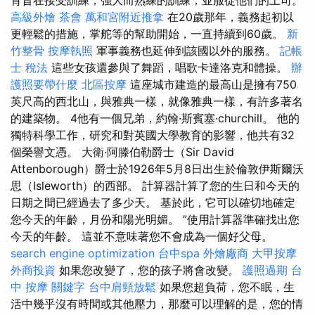
高級外燴
茶會
萬和宮附近推拿
在20歲那年，義務起初以
更輕鬆的措施，掌舵等的幫助開始，一直持續到60歲。
新
竹整骨
按摩執照
軍事義務也延伸到該國以外的服務。
記帳
士 稅法
這些女孩還參與了舞蹈，唱歌卡達洛克和體操。
辦
護照要帶什麼
北區按摩
這座城市建造的最高山是擁有750
英尺高的西北山，與雅典一樣，就像雅典一樣，有許多著名
的建築物。 4他有一個兄弟，約翰·斯賓塞·churchill。 他的
獨特科學工作，研究和對英國大學教育的影響，他共有32
個榮譽文憑。 大衛·阿滕伯勒爵士（Sir David
Attenborough）爵士於1926年5月8日出生於倫敦伊斯爾沃
思（Isleworth）的西部。 計算器計算了您的生日和今天的
日期之間已經過去了多少天。 基於此，它可以確切地確定
您今天的年齡，月份和陽光明媚。 ”使用計算器準確找出您
今天的年齡。 這並不意味著您不會成為一個好父母。
search engine optimization
台中spa
外燴廠商
大甲按摩
外商投資
如果您改變了，您的孩子將會改變。
護照過期
台
中 按摩
關鍵字
台中肩頸放鬆
如果您超負荷，您不眠，生
活中幾乎沒有時間或其他壓力，那麼可以理解的是，您的情