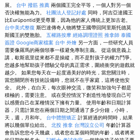
展。
台中 撥筋 推薦
兩個國王完全平等，一個人對另一個
否決權無能為力。
社團法人登記好處
同時，阿吉亞達國王
比Eurüpontid更受尊重，因為他的家人傳統上更加古老。
台中美式整復
斯巴達傳奇人物將雙王國帶回阿里斯托德莫
斯國王的雙胞胎。
五權路按摩
經絡調理證照
推拿師
泰國
簽證
Google商家檔案
台中 外燴
另一方面，一些研究人員
需要像羅馬的兩個領事一樣避免專制主義。 從這個意義上
講，歇斯底里從來都不是操縱，而不是對孩子的權力鬥爭。
您越多地幫助孩子體驗父母的真正需求，圍繞衝突的遊戲就
越少。 如果您每天在一起度過美好的時光，當您關注時，
當您關閉所有技術設備時，您就不在乎家庭，這將使他安
全。 此外，在白天，每次眼神交流，微笑和加強句子都是
積極的，需要注意。 或在受控情況下創造性地發現自己可
以感覺自己在某種情況下擁有力量。 使用年齡和日期計算
器，只需計算您在兩個日期之間通過了多少分鐘，小時，
天，週，月和年。
台中體態矯正
計算經過的時間時，結果
將以幾個單位給出。
北投 推拿
台灣設立公司
年齡計算器
會告訴您您今天幾歲，或者您在某個時間的年齡，或者將來
的日期年齡多大。
記帳士 考試內容
一個接收孩子的孩子要