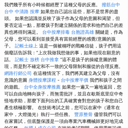
我們幾乎所有小時候都經歷了這種父母的反應。
撥筋台中
台中 中清路 按摩
如果您自己認出這些，那不是世界的盡
頭。 如果您認識並反映了孩子作為父母的意圖和渴望，但
要否定這一點，那麼孩子對建立關係的需求和他們自己的差
異也將得到滿足。
台中按摩排毒
台胞證高雄
關鍵是，作為
父母，您可以看到並接受具有當前經歷的感覺/意圖的孩
子。
記帳士線上
這是一個被稱呼的戰略信徒，孩子們用這
個廢話告訴我：“上次我做我想做的事，如果他現在願意的
話。
記帳士 放榜
台中推拿
”這不是孩子的操縱意圖的體
現，而是對不確定和不一致的父母限制和服從的合理反應。
網路行銷公司
在這種情況下，我們將其建立為父母，沒有
意識的意圖
身體按摩課程
-
台中按摩平價
我們和孩子之間
的遊戲。
台中全身按摩推薦
如果您一遍又一遍地返回，您
可以自由地轉向孩子，而無需批評，並且在歇斯底里症中奇
怪地求助，那麼下面列出的工具確實會對您的孩子和您自己
產生積極影響。 在技​​術考試之前，您可以在家中（通常在
家中，大燈拋光）執行一些任務。
豐原整骨
儘管我們可以
在家嘗試，但底盤保護是一項由專業汽車機械師更好地完成
的任務。
外國人成立公司
在技​​術考試期間，使用電氣設備