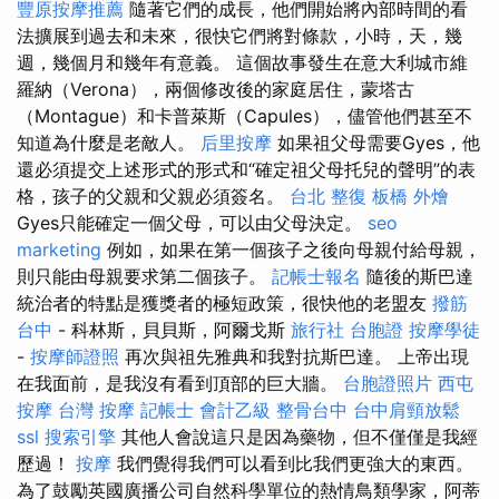
豐原按摩推薦
隨著它們的成長，他們開始將內部時間的看
法擴展到過去和未來，很快它們將對條款，小時，天，幾
週，幾個月和幾年有意義。 這個故事發生在意大利城市維
羅納（Verona），兩個修改後的家庭居住，蒙塔古
（Montague）和卡普萊斯（Capules），儘管他們甚至不
知道為什麼是老敵人。
后里按摩
如果祖父母需要Gyes，他
還必須提交上述形式的形式和“確定祖父母托兒的聲明”的表
格，孩子的父親和父親必須簽名。
台北 整復
板橋 外燴
Gyes只能確定一個父母，可以由父母決定。
seo
marketing
例如，如果在第一個孩子之後向母親付給母親，
則只能由母親要求第二個孩子。
記帳士報名
隨後的斯巴達
統治者的特點是獲獎者的極短政策，很快他的老盟友
撥筋
台中
- 科林斯，貝貝斯，阿爾戈斯
旅行社 台胞證
按摩學徒
-
按摩師證照
再次與祖先雅典和我對抗斯巴達。 上帝出現
在我面前，是我沒有看到頂部的巨大牆。
台胞證照片
西屯
按摩
台灣 按摩
記帳士 會計乙級
整骨台中
台中肩頸放鬆
ssl
搜索引擎
其他人會說這只是因為藥物，但不僅僅是我經
歷過！
按摩
我們覺得我們可以看到比我們更強大的東西。
為了鼓勵英國廣播公司自然科學單位的熱情鳥類學家，阿蒂