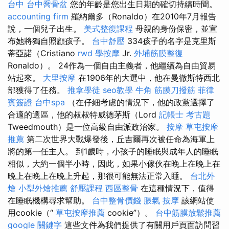
台中
台中喬骨盆
您的年齡是您出生日期的確切持續時間。
accounting firm
羅納爾多（Ronaldo）在2010年7月報告
說，一個兒子出生。
美式整復課程
母親的身份保密，並宣
布她將獨自照顧孩子。
台中舒壓
334孩子的名字是克里斯
蒂亞諾（Cristiano
rwd
學按摩
Jr.
外埔筋膜整復
Ronaldo）。 24作為一個自由主義者，他繼續為自由貿易
站起來。
大里按摩
在1906年的大選中，他在曼徹斯特西北
部獲得了任務。
推拿學徒
seo教學
牛角 筋膜刀撥筋
菲律
賓簽證
台中spa
（在仔細考慮的情況下，他的政黨選擇了
合適的選區，他的叔叔特威德茅斯（Lord
記帳士 考古題
Tweedmouth）是一位高級自由派政治家。
按摩
草屯按摩
推薦
第二次世界大戰爆發後，丘吉爾再次被任命為海軍上
將的第一任主人。 到1歲時，小孩子的睡眠與成年人的睡眠
相似，大約一個半小時，因此，如果小傢伙在晚上在晚上在
晚上在晚上在晚上升起，那很可能無法正常入睡。
台北外
燴
小型外燴推薦
舒壓課程
西區整骨
在這種情況下，值得
在睡眠機構尋求幫助。
台中整骨價錢
脹氣 按摩
該網站使
用cookie（“
草屯按摩推薦
cookie”）。
台中筋膜放鬆推薦
google 關鍵字
這些文件為我們提供了有關用戶頁面訪問習