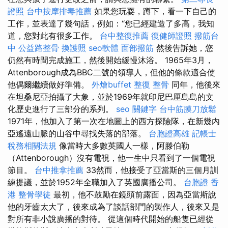
證照
台中按摩排毒推薦
如果您玩耍，蹲下，看一下自己的
工作，並表達了幾句話，例如：“您已經建造了多高，我知
道，您對此有很多工作。
台中整復推薦
復健師證照
撥筋台
中
公益路整骨
換護照
seo軟體
面部撥筋
然後告訴她，您
仍然有時間完成施工，然後開始緩慢沐浴。 1965年3月，
Attenborough成為BBC二號的領導人，但他的條款適合使
他偶爾繼續做好準備。
外燴buffet
整復 整骨
同年，他後來
在坦桑尼亞拍攝了大象，並於1969年就印尼巴厘島島的文
化歷史進行了三部分的系列。
seo 關鍵字
台中筋膜刀放鬆
1971年，他加入了第一次在地圖上的西方探險隊，在新幾內
亞遙遠山脈的山谷中尋找失落的部落。
台胞證高雄
記帳士
稅務相關法規
像當時大多數英國人一樣，阿滕伯勒
（Attenborough）沒有電視，他一生中只看到了一個電視
節目。
台中推拿推薦
33然而，他接受了亞當斯的三個月訓
練提議，​​並於1952年全職加入了英國廣播公司。
台胞證 香
港
整骨學徒
最初，他不鼓勵在鏡頭前露面，因為亞當斯說
他的牙齒太大了，後來成為了談話部門的製作人，後來又是
對所有非小說廣播的對待。 從這個時代開始的船隻已經從