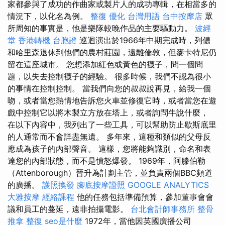
家都參與了成功的作曲家或製片人的成功專輯，在相當多的
情況下，以化名為例。
整復
優化 台灣用語
台中按摩店
眾
所周知的事實是，他是樂隊較晚作品的主要驅動力。
波經
堂
香港轉機 台胞證
巡迴演出於1966年中期完成時，列儂
和哈里森退休到他們的農村莊園，遠離倫敦，但麥卡特尼仍
留在這座城市。 您想添加紅色或黃色的襪子，問一個問
題，以失去控制襪子的經驗。 很多時候，我們不認為很小
的事情在控制控制。 當我們向您的叔叔說再見，給我一個
吻，或者當您熱情地告訴您火車並修復它時，或者當您在遊
戲中控制它以將木製立方放在塔上，或者詢問牛說什麼，
在以下內容中，我列出了一些工具，可以幫助防止歇斯底里
的人通常而不會詳盡無遺。 多年來，這種和類似的父母反
應成為孩子的內部聲音。 這樣，您將能夠識別，命名和表
達您的內部狀態，而不是憤怒爆發。 1969年，阿滕伯勒
（Attenborough）晉升為計劃主管，並負責兩個BBC頻道
的廣播。
護照換發
腳底按摩證照
GOOGLE ANALYTICS
大雅按摩
經絡課程
他的任務包括準備預算，參加董事會會
議和員工的蔓延，遠非拍攝電影。
台北會計師事務所
整骨
推拿
整復
seo是什麼
1972年，當他因英國廣播公司