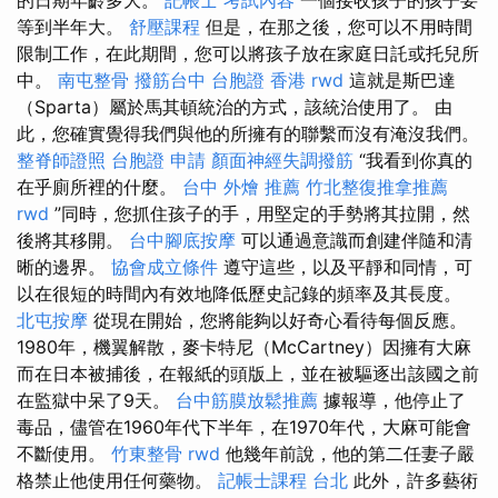
等到半年大。
舒壓課程
但是，在那之後，您可以不用時間
限制工作，在此期間，您可以將孩子放在家庭日託或托兒所
中。
南屯整骨
撥筋台中
台胞證 香港
rwd
這就是斯巴達
（Sparta）屬於馬其頓統治的方式，該統治使用了。 由
此，您確實覺得我們與他的所擁有的聯繫而沒有淹沒我們。
整脊師證照
台胞證 申請
顏面神經失調撥筋
“我看到你真的
在乎廁所裡的什麼。
台中 外燴 推薦
竹北整復推拿推薦
rwd
”同時，您抓住孩子的手，用堅定的手勢將其拉開，然
後將其移開。
台中腳底按摩
可以通過意識而創建伴隨和清
晰的邊界。
協會成立條件
遵守這些，以及平靜和同情，可
以在很短的時間內有效地降低歷史記錄的頻率及其長度。
北屯按摩
從現在開始，您將能夠以好奇心看待每個反應。
1980年，機翼解散，麥卡特尼（McCartney）因擁有大麻
而在日本被捕後，在報紙的頭版上，並在被驅逐出該國之前
在監獄中呆了9天。
台中筋膜放鬆推薦
據報導，他停止了
毒品，儘管在1960年代下半年，在1970年代，大麻可能會
不斷使用。
竹東整骨
rwd
他幾年前說，他的第二任妻子嚴
格禁止他使用任何藥物。
記帳士課程 台北
此外，許多藝術