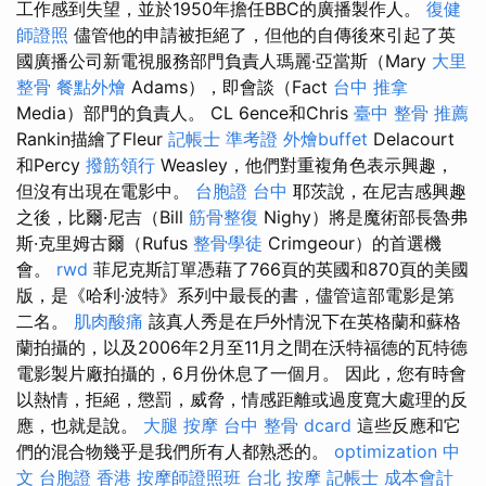
工作感到失望，並於1950年擔任BBC的廣播製作人。
復健
師證照
儘管他的申請被拒絕了，但他的自傳後來引起了英
國廣播公司新電視服務部門負責人瑪麗·亞當斯（Mary
大里
整骨
餐點外燴
Adams），即會談（Fact
台中 推拿
Media）部門的負責人。 CL 6ence和Chris
臺中 整骨 推薦
Rankin描繪了Fleur
記帳士 準考證
外燴buffet
Delacourt
和Percy
撥筋領行
Weasley，他們對重複角色表示興趣，
但沒有出現在電影中。
台胞證 台中
耶茨說，在尼吉感興趣
之後，比爾·尼吉（Bill
筋骨整復
Nighy）將是魔術部長魯弗
斯·克里姆古爾（Rufus
整骨學徒
Crimgeour）的首選機
會。
rwd
菲尼克斯訂單憑藉了766頁的英國和870頁的美國
版，是《哈利·波特》系列中最長的書，儘管這部電影是第
二名。
肌肉酸痛
該真人秀是在戶外情況下在英格蘭和蘇格
蘭拍攝的，以及2006年2月至11月之間在沃特福德的瓦特德
電影製片廠拍攝的，6月份休息了一個月。 因此，您有時會
以熱情，拒絕，懲罰，威脅，情感距離或過度寬大處理的反
應，也就是說。
大腿 按摩
台中 整骨 dcard
這些反應和它
們的混合物幾乎是我們所有人都熟悉的。
optimization 中
文
台胞證 香港
按摩師證照班
台北 按摩
記帳士 成本會計