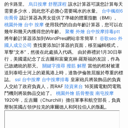
的卡路里。
烏日按摩
舒壓課程
該水計算器可讓您計算每天
需要多少水，因此您不必擔心需要喝水的水量。
台中楓樹6
街喬骨
該計算器為男女提供了準確的體重指數（BMI）。
桃園外燴
台中 按摩
使用我們的自由年齡計算器，您可以在
幾年和幾天內獲得您的年齡。
聚餐 外燴
台中按摩排毒ptt
將年齡計算器添加到WordPres網站非常簡單！
谷歌seo
外
國人成立公司
查找要添加計算器的頁面，移至編輯模式，
單擊“文本”，然後在此處插入代碼。 由於葬禮於1月30日舉
行，美國還紀念了丘吉爾和富蘭克林·羅斯福的友誼，作為
已故總統的那天。
關鍵字搜尋
撥筋 解壓
當他的棺材被運
送到泰晤士河上的避風港上時，達魯伊倫敦屈服於尊重的標
誌。
ssl
台中按摩
台中按摩排毒
皇家砲兵將裝飾品的負責
人交給了政府負責人，而RAF
陸資來台
16英國電動閃電戰
鬥機則將裝飾品交給了。
桃園外燴
筋骨整復
南屯按摩
1920年，丘吉爾（Churchill）擔任軍事和航空部長，負責
壓制英國占領伊拉克的庫爾德人和阿拉伯人的叛亂。