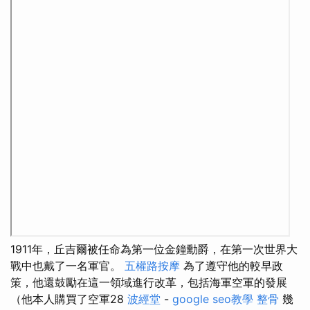
1911年，丘吉爾被任命為第一位金鐘勳爵，在第一次世界大
戰中也戴了一名軍官。
五權路按摩
為了遵守他的較早政
策，他還鼓勵在這一領域進行改革，包括海軍空軍的發展
（他本人購買了空軍28
波經堂
-
google seo教學
整骨
幾