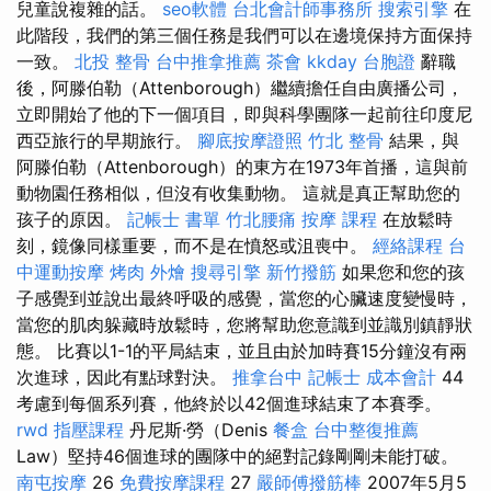
兒童說複雜的話。
seo軟體
台北會計師事務所
搜索引擎
在
此階段，我們的第三個任務是我們可以在邊境保持方面保持
一致。
北投 整骨
台中推拿推薦
茶會
kkday 台胞證
辭職
後，阿滕伯勒（Attenborough）繼續擔任自由廣播公司，
立即開始了他的下一個項目，即與科學團隊一起前往印度尼
西亞旅行的早期旅行。
腳底按摩證照
竹北 整骨
結果，與
阿滕伯勒（Attenborough）的東方在1973年首播，這與前
動物園任務相似，但沒有收集動物。 這就是真正幫助您的
孩子的原因。
記帳士 書單
竹北腰痛
按摩 課程
在放鬆時
刻，鏡像同樣重要，而不是在憤怒或沮喪中。
經絡課程
台
中運動按摩
烤肉 外燴
搜尋引擎
新竹撥筋
如果您和您的孩
子感覺到並說出最終呼吸的感覺，當您的心臟速度變慢時，
當您的肌肉躲藏時放鬆時，您將幫助您意識到並識別鎮靜狀
態。 比賽以1-1的平局結束，並且由於加時賽15分鐘沒有兩
次進球，因此有點球對決。
推拿台中
記帳士 成本會計
44
考慮到每個系列賽，他終於以42個進球結束了本賽季。
rwd
指壓課程
丹尼斯·勞（Denis
餐盒
台中整復推薦
Law）堅持46個進球的團隊中的絕對記錄剛剛未能打破。
南屯按摩
26
免費按摩課程
27
嚴師傅撥筋棒
2007年5月5