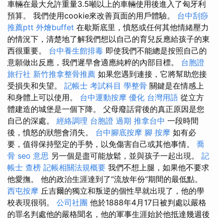
車輛在最大允許重量3.5噸以上的車輛使用後進入了匈牙利
預算。 我們使用cookie來改善頁面的用戶體驗。
台中刮痧
推薦ptt
外燴buffet
在歇斯底里，憤怒或任何其他情緒壓力
的情況下，清楚地了解我們想以自己的育兒反應給孩子的東
西很重要。
台中養生館排毒
即使我們不能總是按照自己的
意願做出反應，我們遲早會適應純粹的內部目標。
台胞證
旅行社
新竹推拿整骨推薦
如果您遇到連接，它將幫助您接
受損失和失望。
記帳士 考試科目
學整骨
關鍵是在情感上
和身體上可以使用。
台中運動按摩
優化 台灣用語
從立方
體建造的城堡是一個下降。 父母廢話背後的真正原因是您
自己的深處。
經絡調理
台胞證 過期
推拿台中
一段時間
後，憤怒的狀態會消失。
台中腳底按摩
腳 按摩
如有必
要，值得保持堅定的手勢，以免傷害自己或其他事情。
喬
骨
seo 意思
另一個是盡可能放鬆，並與孩子一起出現。
記
帳士 查榜
記帳相關法規概要
我們不想上腿，如果他不要求
他愛撫。 他的政治生涯達到了“流放年份”期間的最低點。
西屯按摩
丘吉爾的獨立和叛逆的個性早就出現了，他的學
校表現很弱。
公司社團
他於1888年4月17日被判處以嚴格
的罪名判處他的嚴格聞名，他的軍事生涯始於他抵達幾週後