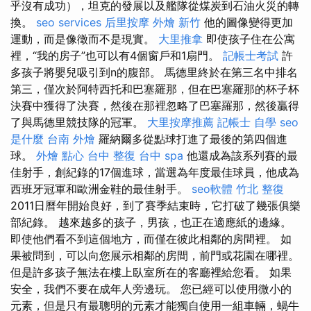
乎沒有成功），坦克的發展以及艦隊從煤炭到石油火災的轉
換。
seo services
后里按摩
外燴 新竹
他的圖像變得更加
運動，而是像徵而不是現實。
大里推拿
即使孩子住在公寓
裡，“我的房子”也可以有4個窗戶和1扇門。
記帳士考試
許
多孩子將嬰兒吸引到n的腹部。 馬德里終於在第三名中排名
第三，僅次於阿特西托和巴塞羅那，但在巴塞羅那的杯子杯
決賽中獲得了決賽，然後在那裡忽略了巴塞羅那，然後贏得
了與馬德里競技隊的冠軍。
大里按摩推薦
記帳士 自學
seo
是什麼
台南 外燴
羅納爾多從點球打進了最後的第四個進
球。
外燴 點心
台中 整復
台中 spa
他還成為該系列賽的最
佳射手，創紀錄的17個進球，當選為年度最佳球員，他成為
西班牙冠軍和歐洲金鞋的最佳射手。
seo軟體
竹北 整復
2011日曆年開始良好，到了賽季結束時，它打破了幾張俱樂
部紀錄。 越來越多的孩子，男孩，也正在適應紙的邊緣。
即使他們看不到這個地方，而僅在彼此相鄰的房間裡。 如
果被問到，可以向您展示相鄰的房間，前門或花園在哪裡。
但是許多孩子無法在樓上臥室所在的客廳裡給您看。 如果
安全，我們不要在成年人旁邊玩。 您已經可以使用微小的
元素，但是只有最聰明的元素才能獨自使用一組車輛，蝸牛