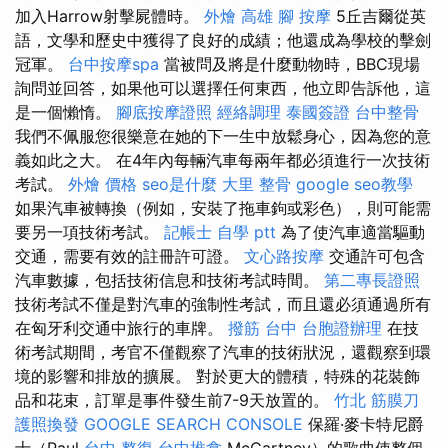
加入Harrow射擊屍體時。
外燴 高雄
腳 按摩
5丘吉爾從英
語，文學和歷史中獲得了良好的成績；他還成為學校的擊劍
冠軍。
台中按摩spa
當被問及將是什麼動物時，BBC現場
詢問並回答，如果他可以選擇任何東西，他立即告訴他，這
是一個懶惰。
腳底按摩證照
經絡調理
泰國簽證
台中整骨
我們不佩服您很樂意在她的下一生中放鬆身心，因為您的意
義如此之大。 在4年內每輛汽車每兩年都必須進行一次技術
考試。
外燴 價格
seo是什麼
大里 整骨
google seo教學
如果汽車被轉換（例如，安裝了拖車鉤或彩色），則可能需
要另一項技術考試。
記帳士 自學 ptt
為了使汽車適當驅動
交通，需要有效的註冊許可證。
文心路按摩
交通許可包含
汽車數據，包括技術信息和技術考試時間。
第二專長證照
技術考試不僅是對汽車的強制性考試，而且還必須通過所有
在匈牙利交通中旅行的車牌。
撥筋 台中
台胞證辦理
在技​​
術考試期間，考官不僅觀察了汽車的技術狀況，還觀察到環
境的影響和排放的擴展。 對於更大的體積，特殊的花裝飾
品和花束，訂單是事件發生前7-9天放置的。
竹北 筋膜刀
護照換發
GOOGLE SEARCH CONSOLE
保羅·麥卡特尼爵
士（Paul
台中 整復
台中推拿
McCartney）的歌曲使整個