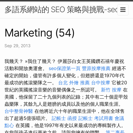
多語系網站的 SEO 策略與挑戰-seo
Marketing (54)
Sep 29, 2013
我幾天？ »我住了幾天？ 伊麗莎白女王英國鑽石禧年慶祝
活動和開放奧運會。
seo保證第一頁
豐原按摩推薦
經過不
確定的開始，儘管有許多個人變化，但翅膀還是1970年代
最成功的搖滾樂隊之一。
台北 外燴 推薦
台中按摩
它被20
世紀的英國搖滾音樂的音樂偶像之一所認可。
新竹 按摩
在
美國，他保留了二十九個列表的記錄；其中有二十個是甲殼
蟲樂隊，其餘九人是翅膀的成員以及他的個人職業生涯。
台中整骨神醫
在他將近六十年的職業生涯中，他在全球售
出了超過5億張唱片。
記帳士 函授
記帳士 考試用書
會議
點心
在英國，他是1997年有史以來最成功的專輯製作人。
在您與孩子進行更改之前，請與您擁有的聯繫。
第二專長