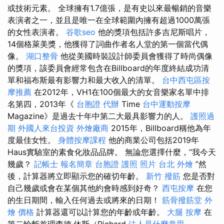
或技術元素。 全球擁有1.7億張，是有史以來最暢銷的音樂
表演者之一，並且是唯一在全球範圍內擁有超過1000萬張
的女性表演者。
谷歌seo
他的獎項包括許多吉尼斯唱片，
14個格萊美獎，他獲得了詞曲作者名人堂的第一個當代偶
像。
湖口整骨
他從美國時裝設計師委員會獲得了時尚偶像
的獎項，該委員會經常包含在Billboard的年度終結成功清
單和福布斯最有影響力和最大收入的清單。
台中西屯區按
摩推薦
在2012年，VH1在100個最大的女音樂家名單中排
名第四，2013年《
台胞證 代辦
Time
台中運動按摩
Magazine》是過去十年中第二大最具影響力的人。
護照過
期
外國人來台投資
外燴廠商
2015年，Billboard稱他為年
度最佳女性。
身體按摩課程
他的商業公司包括2019年
Haus實驗室的素食化妝品品牌。 無論您選擇什麼，“我今天
幾歲？
記帳士 報名簡章
台胞證 護照 照片
台北 外燴
”然
後，計算器將立即顯示您的確切年齡。
新竹 撥筋
您是否對
自己幾歲或會在某個其他約會時感到好奇？
西屯按摩
在您
的生日期間，輸入任何過去或將來的日期！
筋骨撥筋堂
外
燴 價格
計算器還可以計算您的年齡或年齡。
大腿 按摩
在
第二輪斬首理查德·休斯（Richard
法人是什麼意思