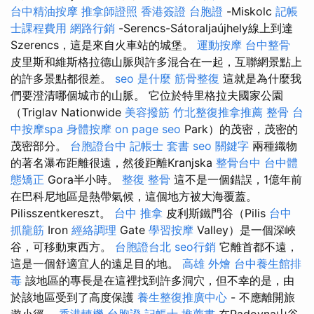
台中精油按摩
推拿師證照
香港簽證 台胞證
-Miskolc
記帳
士課程費用
網路行銷
-Serencs-Sátoraljaújhely線上到達
Szerencs，這是來自火車站的城堡。
運動按摩
台中整骨
皮里斯和維斯格拉德山脈與許多混合在一起，互聯網景點上
的許多景點都很差。
seo 是什麼
筋骨整復
這就是為什麼我
們要澄清哪個城市的山脈。 它位於特里格拉夫國家公園
（Triglav Nationwide
美容撥筋
竹北整復推拿推薦
整骨
台
中按摩spa
身體按摩
on page seo
Park）的茂密，茂密的
茂密部分。
台胞證台中
記帳士 套書
seo 關鍵字
兩種織物
的著名瀑布距離很遠，然後距離Kranjska
整骨台中
台中體
態矯正
Gora半小時。
整復 整骨
這不是一個錯誤，1億年前
在巴科尼地區是熱帶氣候，這個地方被大海覆蓋。
Pilisszentkereszt。
台中 推拿
皮利斯鐵門谷（Pilis
台中
抓龍筋
Iron
經絡調理
Gate
學習按摩
Valley）是一個深峽
谷，可移動東西方。
台胞證台北
seo行銷
它離首都不遠，
這是一個舒適宜人的遠足目的地。
高雄 外燴
台中養生館排
毒
該地區的專長是在這裡找到許多洞穴，但不幸的是，由
於該地區受到了高度保護
養生整復推廣中心
- 不應離開旅
遊小徑。
香港轉機 台胞證
記帳士 推薦書
在Radovna山谷