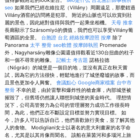
seo
如果我們已經在維拉尼（Villány）周圍遠足，那麼錯過
Villány酒窖的訪問將是犯罪。 附近的山脈也可以欣賞到壯
麗的景色，因此絕對值得與我們一起乘坐相機。
天母 推拿
長廊顯示了Szársomlyó的價值，我們也可以享受Villány葡
萄酒區的全景。
台胞證 台北
經絡按摩證照
按摩
除了
Panorama
太平 整骨
seo軟體
按摩師執照
Promenade
外，Nagyharsány雕像公園還值得觀看近130台扭曲的柱子
和一個不尋常的雕像。
記帳士 考古題
諾格拉德
（Nógrád）的城堡是一個目的地，並沒有真正在秋天嘗
試，因為它的方法很快，輕鬆地進行了城堡廢墟的故事，而
且景色更加令人興奮。
會議點心
Google商家檔案
台中市
整骨
不幸的是，由於雷擊和爆炸性的槍倉庫，內部城堡被
摧毀了，但舊塔仍然讓人聯想到城堡的黃金時代。 理想情
況下，公司高管努力為公司的管理層努力成功工作很長時
間，為此，他們正在不斷設定目標並努力實現目標。 如
今，許多人可以告訴自己，他們喜歡旅行美食，並了解其他
人的食物。 Modigliani女士以著名的意大利畫家的名字命
名，尤其是以其肖像而聞名。 該船在萊茵河和多瑙河上旅