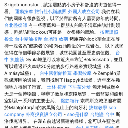
Szigetmonostor，該定居點的小房子和舒適的街道值得一
看。
運動按摩
旅行社代辦護照
外國人成立公司
我們在我
們的國家有很多監視，以至於拜訪所有人需要數年的時間。
台北整復師
有一些家庭和一群朋友的靴子清單由該計劃領
導，但是訪問lookout可能是一次很棒的體驗。
按摩證照
餐盒
台中精油按摩
台胞證 效期
豬庫存的look望台正在等
待一塊名為“健談者”的豬肉石頭附近的一塊岩石。 以下城堡
值得在每個季節參觀展覽，城堡花園甚至歷史價值觀。
台
中 抓龍筋
Gyula城堡可以靠近火車靠近Békéscsaba，並且
可以通過距火車站20分鐘的步行路程來實現城堡（和
Almásy城堡）。
台中國術館推薦
學習按摩
在Zemplén景
觀保護區的邊緣，我們找到了Happykő城堡，近年來在幾
個地方得到了證實。
士林 按摩
下午茶外燴
匈牙利城堡今
天是一個博物館，舉辦了徽章和旗幟展覽，一個監獄和酷刑
室以及一系列的主要士兵。
撥筋領行
索馬斯克城堡遍布屬
於Maalgótarján的索馬斯克山上的匈牙利
拔罐教學
seo
company
外商投資設立公司
-
seo是什麼
台胞證 台中
斯
洛伐克邊界。 在瀑布前越過新建的橋樑，您可以在藍色遠
足小徑上獲得Tatranskálomnica。
台中長安國小 整骨
根