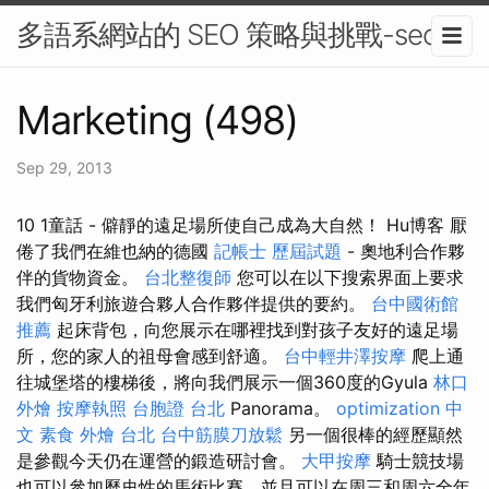
多語系網站的 SEO 策略與挑戰-seo
Marketing (498)
Sep 29, 2013
10 1童話 - 僻靜的遠足場所使自己成為大自然！ Hu博客 厭
倦了我們在維也納的德國
記帳士 歷屆試題
- 奧地利合作夥
伴的貨物資金。
台北整復師
您可以在以下搜索界面上要求
我們匈牙利旅遊合夥人合作夥伴提供的要約。
台中國術館
推薦
起床背包，向您展示在哪裡找到對孩子友好的遠足場
所，您的家人的祖母會感到舒適。
台中輕井澤按摩
爬上通
往城堡塔的樓梯後，將向我們展示一個360度的Gyula
林口
外燴
按摩執照
台胞證 台北
Panorama。
optimization 中
文
素食 外燴 台北
台中筋膜刀放鬆
另一個很棒的經歷顯然
是參觀今天仍在運營的鍛造研討會。
大甲按摩
騎士競技場
也可以參加歷史性的馬術比賽，並且可以在周三和周六全年