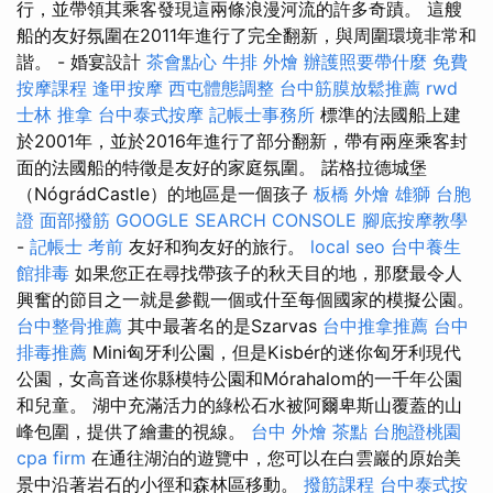
行，並帶領其乘客發現這兩條浪漫河流的許多奇蹟。 這艘
船的友好氛圍在2011年進行了完全翻新，與周圍環境非常和
諧。 - 婚宴設計
茶會點心
牛排 外燴
辦護照要帶什麼
免費
按摩課程
逢甲按摩
西屯體態調整
台中筋膜放鬆推薦
rwd
士林 推拿
台中泰式按摩
記帳士事務所
標準的法國船上建
於2001年，並於2016年進行了部分翻新，帶有兩座乘客封
面的法國船的特徵是友好的家庭氛圍。 諾格拉德城堡
（NógrádCastle）的地區是一個孩子
板橋 外燴
雄獅 台胞
證
面部撥筋
GOOGLE SEARCH CONSOLE
腳底按摩教學
-
記帳士 考前
友好和狗友好的旅行。
local seo
台中養生
館排毒
如果您正在尋找帶孩子的秋天目的地，那麼最令人
興奮的節目之一就是參觀一個或什至每個國家的模擬公園。
台中整骨推薦
其中最著名的是Szarvas
台中推拿推薦
台中
排毒推薦
Mini匈牙利公園，但是Kisbér的迷你匈牙利現代
公園，女高音迷你縣模特公園和Mórahalom的一千年公園
和兒童。 湖中充滿活力的綠松石水被阿爾卑斯山覆蓋的山
峰包圍，提供了繪畫的視線。
台中 外燴 茶點
台胞證桃園
cpa firm
在通往湖泊的遊覽中，您可以在白雲巖的原始美
景中沿著岩石的小徑和森林區移動。
撥筋課程
台中泰式按