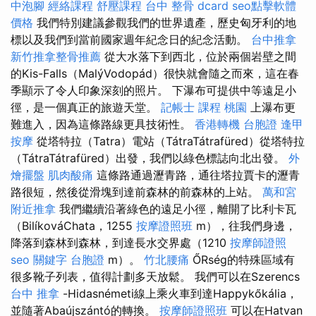
中泡腳
經絡課程
舒壓課程
台中 整骨 dcard
seo點擊軟體
價格
我們特別建議參觀我們的世界遺產，歷史匈牙利的地
標以及我們到當前國家週年紀念日的紀念活動。
台中推拿
新竹推拿整骨推薦
從大水落下到西北，位於兩個岩壁之間
的Kis-Falls（MalýVodopád）很快就會隨之而來，這在春
季顯示了令人印象深刻的照片。 下瀑布可提供中等遠足小
徑，是一個真正的旅遊天堂。
記帳士 課程 桃園
上瀑布更
難進入，因為這條路線更具技術性。
香港轉機 台胞證
逢甲
按摩
從塔特拉（Tatra）電站（TátraTátrafüred）從塔特拉
（TátraTátrafüred）出發，我們以綠色標誌向北出發。
外
燴擺盤
肌肉酸痛
這條路通過瀝青路，通往塔拉賈卡的瀝青
路很短，然後從滑塊到達前森林的前森林的上站。
萬和宮
附近推拿
我們繼續沿著綠色的遠足小徑，離開了比利卡瓦
（BilíkováChata，1255
按摩證照班
m），往我們身邊，
降落到森林到森林，到達長水交界處（1210
按摩師證照
seo 關鍵字
台胞證
m）。
竹北腰痛
ŐRség的特殊區域有
很多靴子列表，值得計劃多天放鬆。 我們可以在Szerencs
台中 推拿
-Hidasnémeti線上乘火車到達Happykőkália，
並隨著Abaújszántó的轉換。
按摩師證照班
可以在Hatvan