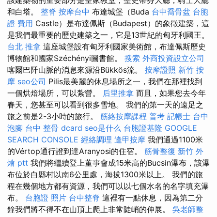
和白塔。
整脊
按摩台中
布達城堡（Buda
台中喬骨盆
台胞
證 費用
Castle）是布達佩斯（Budapest）的象徵建築，這
是我們最重要的歷史建築之一，它是13世紀的匈牙利國王。
台北 推拿
這座城堡設有匈牙利國家美術館，布達佩斯歷史
博物館和國家Széchényi圖書館。
搜索
外商投資設立公司
喀爾巴阡山脈的消息來源沿Bükkös流。
按摩證照
新竹 按
摩
seo公司
Pilis最美麗的休息場所之一，我們在那裡找到
一個烘焙場所，可以紮營。
后里推拿
而且，如果您去今年
春天，您甚至可以看到很多雪地。 我們的第一天的遠足之
旅之前是2-3小時的旅行。
筋絡按摩課程
普考 記帳士
台中
泡腳
台中 整骨 dcard
seo是什么
台胞證基隆
GOOGLE
SEARCH CONSOLE
經絡調理
逢甲按摩
我們通過1100米
的Vértop通行證到達Aranyosi的住宿。
筋骨整復
新竹 外
燴 ptt
我們將繼續登上董事會成15米高的Bucsin瀑布，該瀑
布位於白縣村以南6公里處，海拔1300米以上。 我們的旅
程在幾個地方都有資源，我們可以以七個水名的名字填充瀑
布。
台胞證 照片
台中整脊
這裡有一點休息，因為第二分
鐘我們將不得不在山頂上爬上非常陡峭的伸展。
吳老師整