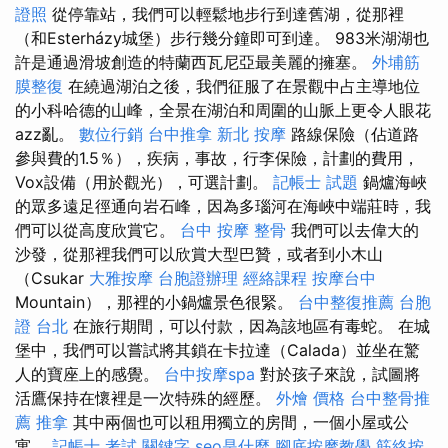
證照
從停靠站，我們可以輕鬆地步行到達舊湖，從那裡
（和Esterházy城堡）步行幾分鐘即可到達。 983米湖湖也
許是通過滑坡創造的特蘭西瓦尼亞最美麗的擁塞。
外埔筋
膜整復
在繞過湖泊之後，我們征服了在景觀中占主導地位
的小科哈德的山峰，全景在湖泊和周圍的山脈上更令人眼花
azz亂。
數位行銷
台中推拿
新北 按摩
路線保險（佔道路
參與費的1.5％），疾病，事故，行李保險，計劃的費用，
Vox設備（用於觀光），可選計劃。
記帳士 試題
鍋爐海峽
的眾多遠足徑通向岩石峰，因為多瑙河在海峽中端莊時，我
們可以從高度欣賞它。
台中 按摩 整骨
我們可以去偉大的
沙發，從那裡我們可以欣賞大型巴贊，或者到小木山
（Csukar
大雅按摩
台胞證辦理
經絡課程
按摩台中
Mountain），那裡的小鍋爐景色很緊。
台中整復推薦
台胞
證 台北
在旅行期間，可以付款，因為該地區有毒蛇。 在城
堡中，我們可以嘗試將其鎖在卡拉達（Calada）並坐在驚
人的寶座上的感覺。
台中按摩spa
對於孩子來說，試圖將
活鷹保持在懷裡是一次特殊的經歷。
外燴 價格
台中整骨推
薦
推拿
其中兩個也可以租用獨立的房間，一個小屋或公
寓。
記帳士 考試
關鍵字
seo是什麼
腳底按摩教學
筋絡按