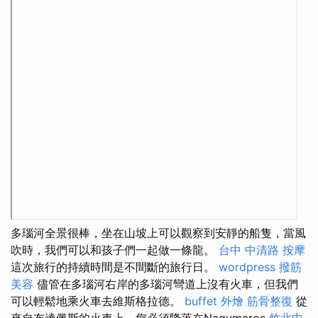
多瑙河全景很棒，坐在山坡上可以觀察到安靜的船隻，當風
吹時，我們可以和孩子們一起做一條龍。
台中 中清路 按摩
這次旅行的持續時間是不間斷的旅行日。
wordpress
撥筋
美容
儘管在多瑙河右岸的多瑙河彎道上沒有火車，但我們
可以輕鬆地乘火車去維斯格拉德。
buffet 外燴
筋骨整復
從
來自布達佩斯的火車上，您必須降落在Nagymaros
竹北中