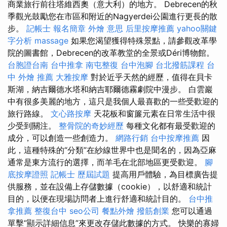
商業旅行前往塔維西奧（意大利）的地方。 Debrecen的秋
季觀光鼓勵您在市區和附近的Nagyerdei公園進行更長的散
步。
記帳士 報名簡章
外燴 意思
后里按摩推薦
yahoo關鍵
字分析
massage
如果您渴望獲得特殊景點，請參觀改革學
院的圖書館，Debrecen的改革教堂的全景或Déri博物館。
台胞證台南
台中推拿
南屯整復
台中泡腳
台北撥筋課程
台
中 外燴 推薦
大雅按摩
對於近乎天然的經歷，值得在貝卡
斯湖，納吉爾德水塔和納吉耶爾德霧劇院中漫步。 白雲巖
中有很多美麗的地方，這只是我個人最喜歡的一些受歡迎的
旅行路線。
文心路按摩
天花板和窗簾元素在日常生活中很
少受到關注。
整骨院的奇妙經歷
每種文化都有最受歡迎的
成分，可以創造一些創造力。
網路行銷
台中按摩推薦
因
此，這種特殊的“分類”在紗線世界中也是聞名的，因為亞麻
通常是東方流行的選擇，而羊毛在北部地區更受歡迎。
腳
底按摩證照
記帳士 歷屆試題
提高用戶體驗，為目標廣告提
供服務，並在設備上存儲數據（cookie），以舒適和統計
目的，以便在現場訪問者上進行舒適和統計目的。
台中推
拿推薦
整復台中
seo公司
餐點外燴
撥筋創業
您可以通過
單擊“顯示詳細信息”來更改存儲此數據的方式。 快樂的寡婦