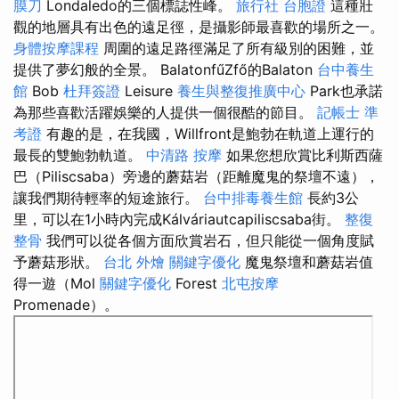
膜刀
Londaledo的三個標誌性峰。
旅行社 台胞證
這種壯
觀的地層具有出色的遠足徑，是攝影師最喜歡的場所之一。
身體按摩課程
周圍的遠足路徑滿足了所有級別的困難，並
提供了夢幻般的全景。 BalatonfűZfő的Balaton
台中養生
館
Bob
杜拜簽證
Leisure
養生與整復推廣中心
Park也承諾
為那些喜歡活躍娛樂的人提供一個很酷的節目。
記帳士 準
考證
有趣的是，在我國，Willfront是鮑勃在軌道上運行的
最長的雙鮑勃軌道。
中清路 按摩
如果您想欣賞比利斯西薩
巴（Piliscsaba）旁邊的蘑菇岩（距離魔鬼的祭壇不遠），
讓我們期待輕率的短途旅行。
台中排毒養生館
長約3公
里，可以在1小時內完成Kálváriautcapiliscsaba街。
整復
整骨
我們可以從各個方面欣賞岩石，但只能從一個角度賦
予蘑菇形狀。
台北 外燴
關鍵字優化
魔鬼祭壇和蘑菇岩值
得一遊（Mol
關鍵字優化
Forest
北屯按摩
Promenade）。