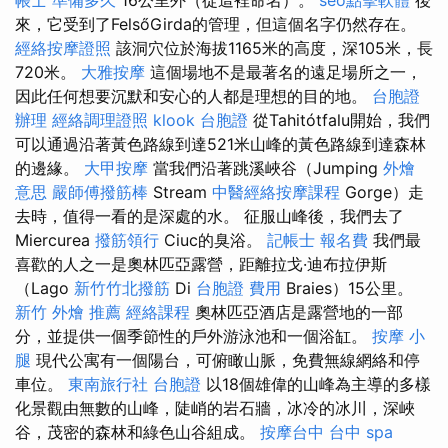
來，它受到了FelsőGirda的管理，但這個名字仍然存在。
經絡按摩證照
該洞穴位於海拔1165米的高度，深105米，長
720米。
大雅按摩
這個場地不是最著名的遠足場所之一，
因此任何想要沉默和安心的人都是理想的目的地。
台胞證
辦理
經絡調理證照
klook 台胞證
從Tahitótfalu開始，我們
可以通過沿著黃色路線到達521米山峰的黃色路線到達森林
的邊緣。
大甲按摩
當我們沿著跳溪峽谷（Jumping
外燴
意思
嚴師傅撥筋棒
Stream
中醫經絡按摩課程
Gorge）走
去時，值得一看的是深處的水。 征服山峰後，我們去了
Miercurea
撥筋領行
Ciuc的臭浴。
記帳士 報名費
我們最
喜歡的人之一是奧林匹亞露營，距離拉戈·迪布拉伊斯
（Lago
新竹竹北撥筋
Di
台胞證 費用
Braies）15公里。
新竹 外燴 推薦
經絡課程
奧林匹亞酒店是露營地的一部
分，並提供一個季節性的戶外游泳池和一個浴缸。
按摩 小
腿
現代公寓有一個陽台，可俯瞰山脈，免費無線網絡和停
車位。
東南旅行社 台胞證
以18個雄偉的山峰為主導的多樣
化景觀由無數的山峰，陡峭的岩石牆，冰冷的冰川，深峽
谷，茂密的森林和綠色山谷組成。
按摩台中
台中 spa