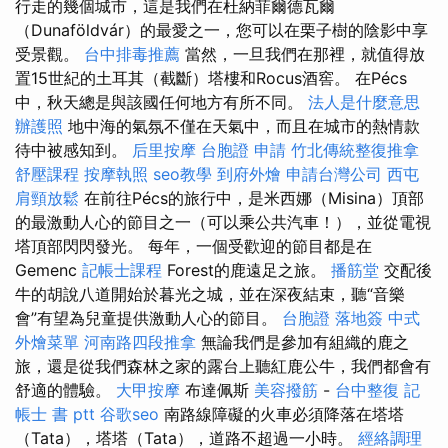
行走的幾個城市，這是我們在杜納菲爾德瓦爾
（Dunaföldvár）的最愛之一，您可以在栗子樹的陰影中享
受景觀。
台中排毒推薦
當然，一旦我們在那裡，就值得放
置15世紀的土耳其（截斷）塔樓和Rocus酒窖。 在Pécs
中，秋天總是與該國任何地方有所不同。
法人是什麼意思
辦護照
地中海的氣氛不僅在天氣中，而且在城市的熱情款
待中被感知到。
后里按摩
台胞證 申請
竹北傳統整復推拿
舒壓課程
按摩執照
seo教學
到府外燴
申請台灣公司
西屯
肩頸放鬆
在前往Pécs的旅行中，是米西娜（Misina）頂部
的最激動人心的節目之一（可以乘公共汽車！），並從電視
塔頂部閃閃發光。 每年，一個受歡迎的節目都是在
Gemenc
記帳士課程
Forest的鹿遠足之旅。
播筋堂
交配後
牛的胡說八道開始於暮光之城，並在深夜結束，聽“音樂
會”有望為兒童提供激動人心的節目。
台胞證 落地簽
中式
外燴菜單
河南路四段推拿
無論我們是參加有組織的鹿之
旅，還是從我們森林之家的露台上聽紅鹿公牛，我們都會有
舒適的體驗。
大甲按摩
布達佩斯
美容撥筋
-
台中整復
記
帳士 書 ptt
谷歌seo
南路線障礙的火車必須降落在塔塔
（Tata），塔塔（Tata），道路不超過一小時。
經絡調理