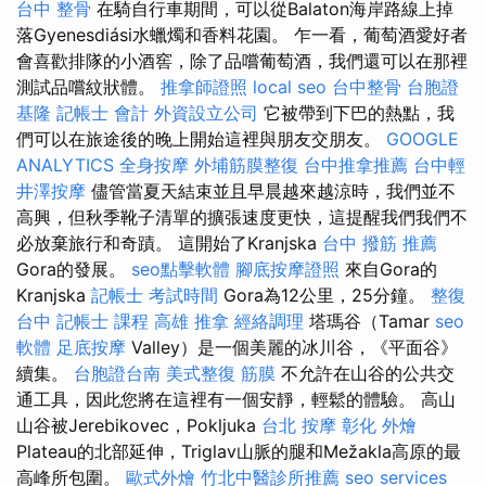
台中 整骨
在騎自行車期間，可以從Balaton海岸路線上掉
落Gyenesdiási水蠟燭和香料花園。 乍一看，葡萄酒愛好者
會喜歡排隊的小酒窖，除了品嚐葡萄酒，我們還可以在那裡
測試品嚐紋狀體。
推拿師證照
local seo
台中整骨
台胞證
基隆
記帳士 會計
外資設立公司
它被帶到下巴的熱點，我
們可以在旅途後的晚上開始這裡與朋友交朋友。
GOOGLE
ANALYTICS
全身按摩
外埔筋膜整復
台中推拿推薦
台中輕
井澤按摩
儘管當夏天結束並且早晨越來越涼時，我們並不
高興，但秋季靴子清單的擴張速度更快，這提醒我們我們不
必放棄旅行和奇蹟。 這開始了Kranjska
台中 撥筋 推薦
Gora的發展。
seo點擊軟體
腳底按摩證照
來自Gora的
Kranjska
記帳士 考試時間
Gora為12公里，25分鐘。
整復
台中
記帳士 課程 高雄
推拿
經絡調理
塔瑪谷（Tamar
seo
軟體
足底按摩
Valley）是一個美麗的冰川谷，《平面谷》
續集。
台胞證台南
美式整復 筋膜
不允許在山谷的公共交
通工具，因此您將在這裡有一個安靜，輕鬆的體驗。 高山
山谷被Jerebikovec，Pokljuka
台北 按摩
彰化 外燴
Plateau的北部延伸，Triglav山脈的腿和Mežakla高原的最
高峰所包圍。
歐式外燴
竹北中醫診所推薦
seo services