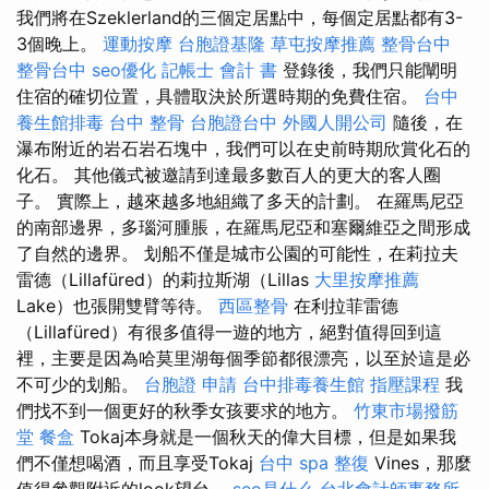
我們將在Szeklerland的三個定居點中，每個定居點都有3-
3個晚上。
運動按摩
台胞證基隆
草屯按摩推薦
整骨台中
整骨台中
seo優化
記帳士 會計 書
登錄後，我們只能闡明
住宿的確切位置，具體取決於所選時期的免費住宿。
台中
養生館排毒
台中 整骨
台胞證台中
外國人開公司
隨後，在
瀑布附近的岩石岩石塊中，我們可以在史前時期欣賞化石的
化石。 其他儀式被邀請到達最多數百人的更大的客人圈
子。 實際上，越來越多地組織了多天的計劃。 在羅馬尼亞
的南部邊界，多瑙河腫脹，在羅馬尼亞和塞爾維亞之間形成
了自然的邊界。 划船不僅是城市公園的可能性，在莉拉夫
雷德（Lillafüred）的莉拉斯湖（Lillas
大里按摩推薦
Lake）也張開雙臂等待。
西區整骨
在利拉菲雷德
（Lillafüred）有很多值得一遊的地方，絕對值得回到這
裡，主要是因為哈莫里湖每個季節都很漂亮，以至於這是必
不可少的划船。
台胞證 申請
台中排毒養生館
指壓課程
我
們找不到一個更好的秋季女孩要求的地方。
竹東市場撥筋
堂
餐盒
Tokaj本身就是一個秋天的偉大目標，但是如果我
們不僅想喝酒，而且享受Tokaj
台中 spa
整復
Vines，那麼
值得參觀附近的look望台。
seo是什么
台北會計師事務所