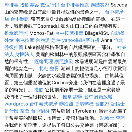
摩排毒
撥筋美容
數位行銷
台中排毒推薦
泰國簽證
Seceda
山的繫帶峰是白雲巖中最具標誌性的景色之一。
台中按摩
店
台中刮痧
帶有來自Orthisei的易於接觸的電梯。 在這一
天，我們參觀了Csomád山脈火山口山口的自然稀有度。
推拿師證照
Mohos-Fat
台中按摩排毒
Bllage和St.
自助餐
外燴
南屯按摩
台胞證 急件
yahoo關鍵字分析
Anna
竹北
整復推薦
Lake都是嚴格保護的自然保護區的一部分。
社團
法人 財團法人
美麗的松樹林中的景觀保護區富含科學和自
然的稀有性。
經絡調理
護照換發
水晶透明湖是白雲巖最美
麗的地點之一。
北屯 整骨
湖岸上的輕便遠足小徑可欣賞到
湖周圍的山脈，安靜的水鏡是放鬆的理想場所。 由於其位
置，第三個露營地位於Cortina旁邊（我們在這裡度過了最
多的時光）。
撥筋
它比前兩家弱一些，但這是一家餐廳，
我們吃了一個很棒的披薩。
推拿 證照
台中肩頸放鬆
wordpress
台中泰式按摩
辦護照
香港轉機 台胞證
記帳士
是什麼
茶會
台中刮痧
南蒂羅爾（Tyrolean）露營地配備了
非常精美的關節房，招待會，餐館和游泳池。
記帳士 查詢
在我們逗留期間，還提供了每日公共交通票（南蒂羅爾）。
該建築物的重要部分是皇家教堂，聖史蒂芬大廳，騎士大廳