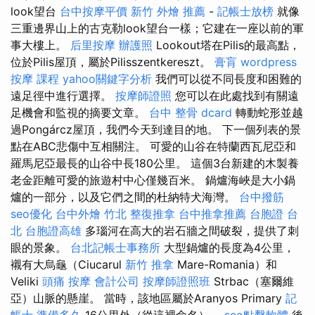
look望台
台中按摩平價
新竹 外燴 推薦
-
記帳士放榜
就像
三重邊界山上的古克勒look望台一樣；它建在一座以前的軍
事大樓上。
后里按摩
辦護照
Lookout塔在Pilis的最高點，
位於Pilis屋頂，屬於Pilisszentkereszt。
膏肓
wordpress
按摩 課程
yahoo關鍵字分析
我們可以從不同長度和困難的
遠足徑中進行選擇。
按摩師證照
您可以在此處找到有關遠
足機會和監視的摘要文章。
台中 整骨 dcard
轉動蛇形並越
過Pongárcz屋頂，我們今天到達目的地。 下一個列表的景
點在ABC悲傷中互相關注。 可愛的山谷在特蘭西瓦尼亞和
羅馬尼亞最長的山谷中長180公里。 這個3台新建的木製養
老金距離可愛的旅遊村中心僅幾百米。 鍋爐海峽是大小鍋
爐的一部分，以及它們之間的杜納特犬海灣。
台中撥筋
seo優化
台中外燴
竹北 整復推拿
台中推拿推薦
台胞證 台
北
台胞證高雄
多瑙河在高大的岩石牆之間破裂，提供了刺
眼的景象。
台北記帳士事務所
大型鍋爐的長度為4公里，
襯有大烏龜（Ciucarul
新竹 推拿
Mare-Romania）和
Veliki
頭痛 按摩
會計公司
按摩師證照班
Strbac（塞爾維
亞）山脈的懸崖。 當時，該地區屬於Aranyos Primary
記
帳士 準備多久
16公里外（從這裡命名）。
seo點擊軟體
後