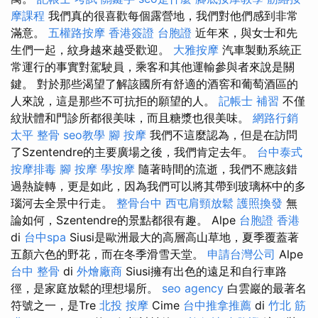
摩課程
我們真的很喜歡每個露營地，我們對他們感到非常
滿意。
五權路按摩
香港簽證 台胞證
近年來，與女士和先
生們一起，紋身越來越受歡迎。
大雅按摩
汽車製動系統正
常運行的事實對駕駛員，乘客和其他運輸參與者來說是關
鍵。 對於那些渴望了解該國所有舒適的酒窖和葡萄酒區的
人來說，這是那些不可抗拒的願望的人。
記帳士 補習
不僅
紋狀體和門診所都很美味，而且糖漿也很美味。
網路行銷
太平 整骨
seo教學
腳 按摩
我們不這麼認為，但是在訪問
了Szentendre的主要廣場之後，我們肯定去年。
台中泰式
按摩排毒
腳 按摩
學按摩
隨著時間的流逝，我們不應該錯
過熱旋轉，更是如此，因為我們可以將其帶到玻璃杯中的多
瑙河去全景中行走。
整骨台中
西屯肩頸放鬆
護照換發
無
論如何，Szentendre的景點都很有趣。 Alpe
台胞證 香港
di
台中spa
Siusi是歐洲最大的高層高山草地，夏季覆蓋著
五顏六色的野花，而在冬季滑雪天堂。
申請台灣公司
Alpe
台中 整骨
di
外燴廠商
Siusi擁有出色的遠足和自行車路
徑，是家庭放鬆的理想場所。
seo agency
白雲巖的最著名
符號之一，是Tre
北投 按摩
Cime
台中推拿推薦
di
竹北 筋