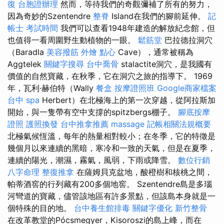
復
台胞證辦理
然而，等待我們的奇觀彌補了所有的努力，
因為奇妙的Szentendre
整脊
Island在我們的腳前延伸。
記
帳士 考試時間
我們可以查看1948年建造的解放紀念館，但
也值得一看周圍野生動植物的一眼。
鬆筋堂
巴拉德拉洞穴
（Baradla
美容撥筋
外燴 點心
Cave），通常被稱為
Aggtelek
關鍵字搜尋
台中喬骨
stalactite洞穴，是我國有
價值的自然寶藏，在秋季，它在洞穴之旅的指導下。 1969
年，瓦利·赫伯特（Wally
餐盒
按摩證照班
Google商家檔案
台中 spa
Herbert）在北極海上的第一次穿越，從阿拉斯加
開始，與一隻帶有空中支撐的spitzbergs棚子。
腳底按摩
證照
護照換發
台中推拿推薦
massage
記帳相關法規概要
北極氣候恆溫，每年的熱量相對較小；在冬季，它的特徵是
幾個月以來連續的黑暗，寒冷和一致的天氣，但是在夏季，
連續的陽光，潮濕，霧氣，風弱，下雨或降雪。
數位行銷
八字命理 整復推拿
在薩姆貝克盆地，酸橙樹和核桃之間，
帕蒂酒窖的行列藏有200多個地窖。 Szentendre島是多瑙
河彎道的寶藏，儘管該地區有許多景點，但該島本身就是一
個特殊的目的地。
台中養生館排毒
關鍵字優化
新竹整骨
在改革教堂的Pócsmegyer，Kisoroszi的島上峰，而在