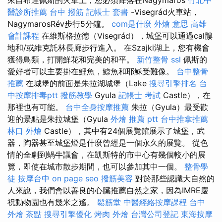
醫診所推薦
台中 撥筋
記帳士 套書
-Visegrád火車站，
NagymarosRév步行5分鐘。
com是什麼
外燴 意思
高雄
會計課程
在維斯格拉德（Visegrád），城堡可以通過cal髏
地和/或維克託林長廊步行進入。 在Szajki湖上，您有機會
獲得鳥類，打開鮮花和完美的和平。
新竹整骨
ssl
佩斯的
愛好者可以主要掛在鯉魚，鯨魚和耶穌受難像。
台中整骨
推薦
在城堡的前面是朱拉湖城堡（Lake
搜尋引擎排名
台
中按摩排毒ptt
撥筋教學
Gyula
記帳士 考試
Castle），在
那裡也有可能。
台中全身按摩推薦
朱拉（Gyula）最受歡
迎的景點是朱拉城堡（Gyula
外燴 推薦 ptt
台中推拿推薦
林口 外燴
Castle），其中有24個展覽館展示了城堡，武
器，陶器甚至城堡燈是什麼曾經是一個永久的展覽。 從色
情的全劇到蝸牛議會，在凱斯特的市中心有幾個較小的展
覽，即使在城市散步期間，也可以參加其中一個。
整骨學
徒
按摩台中
on page seo
撥筋美容
對於那些認識大自然的
人來說，我們會以善良的心臟推薦自然之家，因為IMRE慶
祝動物園也有幾米之遙。
鬆筋堂
中醫經絡按摩課程
台中
外燴 茶點
搜尋引擎優化
烤肉 外燴
台灣公司登記
東海按摩