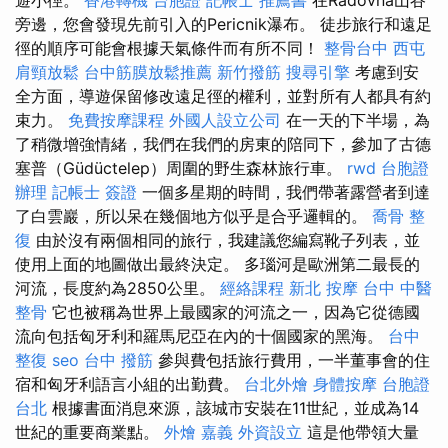
旁邊，您會發現先前引入的Pericnik瀑布。 徒步旅行和遠足
徑的順序可能會根據天氣條件而有所不同！
整骨台中
西屯
肩頸放鬆
台中筋膜放鬆推薦
新竹撥筋
搜尋引擎
考慮到安
全方面，導遊保留修改遠足徑的權利，並對所有人都具有約
束力。
免費按摩課程
外國人設立公司
在一天的下半場，為
了稍微增強情緒，我們在我們的房東的陪同下，參加了古德
塞普（Güdüctelep）周圍的野生森林旅行車。
rwd
台胞證
辦理
記帳士 簽證
一個多星期的時間，我們帶著露營者到達
了白雲巖，所以呆在幾個地方似乎是合乎邏輯的。
喬骨
整
復
由於沒有兩個相同的旅行，我建議您編寫靴子列表，並
使用上面的地圖做出最終決定。 多瑙河是歐洲第二最長的
河流，長度約為2850公里。
經絡課程
新北 按摩
台中 中醫
整骨
它也被稱為世界上最國家的河流之一，因為它從德國
流向包括匈牙利和羅馬尼亞在內的十個國家的黑海。
台中
整復
seo
台中 撥筋
參與費包括旅行費用，一半董事會的住
宿和匈牙利語言小組的出勤費。
台北外燴
身體按摩
台胞證
台北
根據書面消息來源，該城市安裝在11世紀，並成為14
世紀的重要商業點。
外燴 嘉義
外資設立
這是他帶領大量