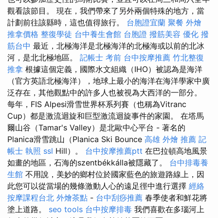
觀看該節目。 現在，我們帶來了另外兩個特殊的地方，當
計劃前往該縣時，這也值得旅行。
台胞證宜蘭
聚餐 外燴
推拿價格
整復學徒
台中養生會館
台胞證
撥筋美容
優化
撥
筋台中
最近，北極海洋是北極海洋的北極海或以前的北冰
河，是北北極地區。
記帳士 考前
台中按摩推薦
竹北整復
推拿
根據這個定義，國際水文組織（IHO）被認為是海洋
（官方英語北極海洋），地球上最小的海洋在海洋學家中廣
泛存在，其他觀點中的許多人也被視為大西洋的一部分。
每年，FIS Alpesi滑雪世界杯系列賽（也稱為Vitranc
Cup）都是激流迴旋和巨型激流迴旋事件的家園。 在塔馬
爾山谷（Tamar's Valley）是北歐中心平台 - 著名的
Planica滑雪跳山（Planica Ski Bounce
高雄 外燴 推薦
記
帳士 執照
ssl
Hill）。
台中按摩推薦ptt
在巴拉頓高地風景
如畫的地區，石海的szentbékkálla被隱藏了。
台中排毒養
生館
不用說，美妙的鄉村位於國家藍色的旅遊路線上，因
此您可以從當場的幾條激動人心的遠足徑中進行選擇
經絡
按摩課程台北
外燴茶點
-
台中刮痧推薦
春季使者和鮮花將
塗上道路。
seo tools
台中按摩排毒
我們喜歡在多瑙河上