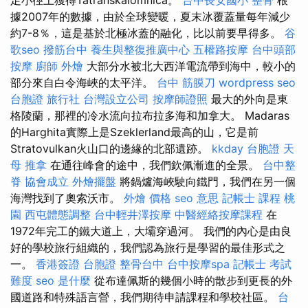
據2007年的數據，由於全球變暖，夏末冰覆蓋量每年減少
約7-8％，這是基於北極冰蓋的融化，比以前要早得多。
谷
歌seo
撥筋台中
養生與整復推廣中心
五權路按摩
台中頭部
按摩
廚師 外燴
大部分水被北大西洋電流帶到海中，較小的
部分來自白令海峽的太平洋。
台中 筋膜刀
wordpress seo
台胞證 旅行社
台灣設立公司
按摩師證照
最大的外向是東
格陵蘭，那裡的冷水流向拉布拉多海和加拿大。 Madaras
的Harghita實際上是Szeklerland最高的山，它是前
Stratovulkan火山口的邊緣的北部遺跡。
kkday 台胞證
天
母 推拿
在通往峰會的途中，我們欽佩漸進的全景。
台中整
脊
協會成立
外燴擺盤
將鍋爐海峽駛向鐵門，我們在另一個
海灣找到了奧索沃市。
外燴 價格
seo 意思
記帳士 課程 桃
園
西屯體態調整
台中輕井澤按摩
中醫經絡按摩課程
在
1972年完工的鐵大道上，大壩穿過河。 我們的內心是由良
好的學校旅行組織的，我們認為旅行是學習的最佳形式之
一。
香港簽證 台胞證
整骨台中
台中按摩spa
記帳士 考試
難度
seo 是什麼
從布達佩斯的幾個小時的散步到更長的外
國道路和特殊語言營，我們期待申請課程和學校社區。
台