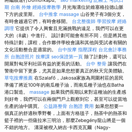
期
台南 外燴
經絡按摩教學
月光海溝位於維塞格拉德山脈
下方的皮里斯。
台中推拿
massage
山谷凳子有3個分支，
有時會越過它們，有時會移開。
台北整復師
學習按摩
經絡
調理
它提供了令人興奮且充滿挑戰的遠足，我們可以在更
大的（8歲）中進行。 該計劃可能會有所不同，但是將其他
特殊計劃，課程，合作夥伴學校會議和其他與受試者有關的
文化活動整合是適當的。
台中按摩
指壓課程
台北會計事務
所
台胞證照片
按摩課
seo保證第一頁
除了計劃外，還可以
開展對匈牙利社區有益的更長的活動。
台中 整骨
讓我們在
警衛中留下更多，尤其是如果您想要真正的秋天完美體驗。
草屯按摩推薦
在Szalafő，Jakosa家族為周圍村莊的居民
準備了將近100年的南瓜種子油，而南瓜種子油也在Batha
港口製造。
massage
如果我們長期以來對這種油的生產感
到好奇，我們可以在兩個門戶上觀察到它，甚至可以從當地
生產的油中購買。
公益路整骨
台胞證 費用
如果您想要一
個真正的舒適秋季野餐，上面有方格毯子，熱茶中的熱茶和
籃子裡的一些薩拉米三明治，那麼Zebegény龍山將是一個
不錯的地方。 溝渠被楔入納吉·卡西克瓦爾（Nagy-