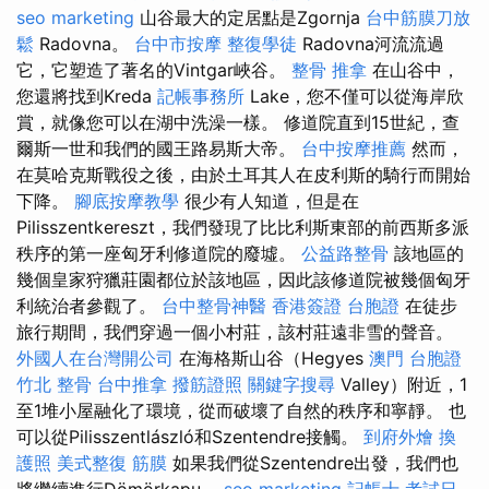
seo marketing
山谷最大的定居點是Zgornja
台中筋膜刀放
鬆
Radovna。
台中市按摩
整復學徒
Radovna河流流過
它，它塑造了著名的Vintgar峽谷。
整骨 推拿
在山谷中，
您還將找到Kreda
記帳事務所
Lake，您不僅可以從海岸欣
賞，就像您可以在湖中洗澡一樣。 修道院直到15世紀，查
爾斯一世和我們的國王路易斯大帝。
台中按摩推薦
然而，
在莫哈克斯戰役之後，由於土耳其人在皮利斯的騎行而開始
下降。
腳底按摩教學
很少有人知道，但是在
Pilisszentkereszt，我們發現了比比利斯東部的前西斯多派
秩序的第一座匈牙利修道院的廢墟。
公益路整骨
該地區的
幾個皇家狩獵莊園都位於該地區，因此該修道院被幾個匈牙
利統治者參觀了。
台中整骨神醫
香港簽證 台胞證
在徒步
旅行期間，我們穿過一個小村莊，該村莊遠非雪的聲音。
外國人在台灣開公司
在海格斯山谷（Hegyes
澳門 台胞證
竹北 整骨
台中推拿
撥筋證照
關鍵字搜尋
Valley）附近，1
至1堆小屋融化了環境，從而破壞了自然的秩序和寧靜。 也
可以從Pilisszentlászló和Szentendre接觸。
到府外燴
換
護照
美式整復 筋膜
如果我們從Szentendre出發，我們也
將繼續進行Dömörkapu。
seo marketing
記帳士 考試日