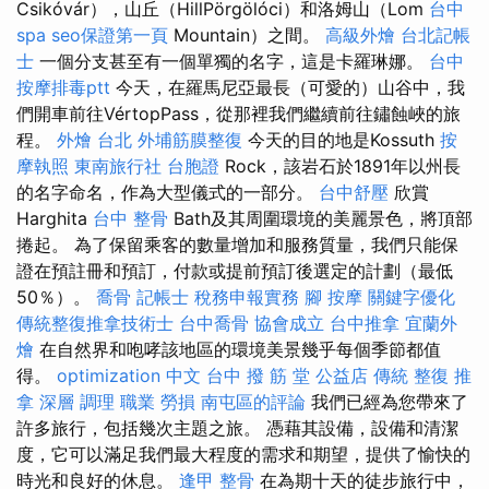
Csikóvár），山丘（HillPörgölóci）和洛姆山（Lom
台中
spa
seo保證第一頁
Mountain）之間。
高級外燴
台北記帳
士
一個分支甚至有一個單獨的名字，這是卡羅琳娜。
台中
按摩排毒ptt
今天，在羅馬尼亞最長（可愛的）山谷中，我
們開車前往VértopPass，從那裡我們繼續前往鏽蝕峽的旅
程。
外燴 台北
外埔筋膜整復
今天的目的地是Kossuth
按
摩執照
東南旅行社 台胞證
Rock，該岩石於1891年以州長
的名字命名，作為大型儀式的一部分。
台中舒壓
欣賞
Harghita
台中 整骨
Bath及其周圍環境的美麗景色，將頂部
捲起。 為了保留乘客的數量增加和服務質量，我們只能保
證在預註冊和預訂，付款或提前預訂後選定的計劃（最低
50％）。
喬骨
記帳士 稅務申報實務
腳 按摩
關鍵字優化
傳統整復推拿技術士
台中喬骨
協會成立
台中推拿
宜蘭外
燴
在自然界和咆哮該地區的環境美景幾乎每個季節都值
得。
optimization 中文
台中 撥 筋 堂 公益店 傳統 整復 推
拿 深層 調理 職業 勞損 南屯區的評論
我們已經為您帶來了
許多旅行，包括幾次主題之旅。 憑藉其設備，設備和清潔
度，它可以滿足我們最大程度的需求和期望，提供了愉快的
時光和良好的休息。
逢甲 整骨
在為期十天的徒步旅行中，