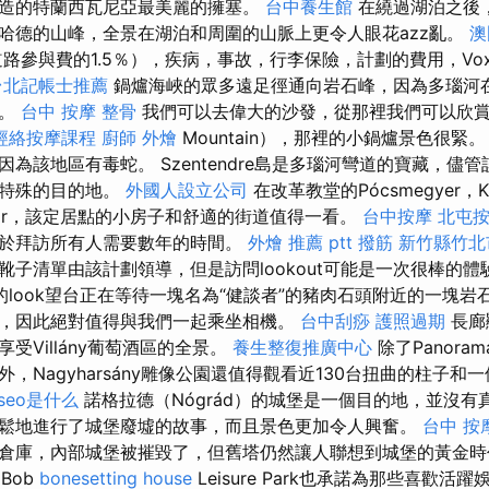
造的特蘭西瓦尼亞最美麗的擁塞。
台中養生館
在繞過湖泊之後
哈德的山峰，全景在湖泊和周圍的山脈上更令人眼花azz亂。
澳
路參與費的1.5％），疾病，事故，行李保險，計劃的費用，Vo
台北記帳士推薦
鍋爐海峽的眾多遠足徑通向岩石峰，因為多瑙河
它。
台中 按摩 整骨
我們可以去偉大的沙發，從那裡我們可以欣
經絡按摩課程
廚師 外燴
Mountain），那裡的小鍋爐景色很緊
為該地區有毒蛇。 Szentendre島是多瑙河彎道的寶藏，儘
個特殊的目的地。
外國人設立公司
在改革教堂的Pócsmegyer，K
nostor，該定居點的小房子和舒適的街道值得一看。
台中按摩
北屯
於拜訪所有人需要數年的時間。
外燴 推薦 ptt
撥筋 新竹縣竹北
靴子清單由該計劃領導，但是訪問lookout可能是一次很棒的體
look望台正在等待一塊名為“健談者”的豬肉石頭附近的一塊岩
，因此絕對值得與我們一起乘坐相機。
台中刮痧
護照過期
長廊顯
受Villány葡萄酒區的全景。
養生整復推廣中心
除了Panoram
de外，Nagyharsány雕像公園還值得觀看近130台扭曲的柱子
seo是什么
諾格拉德（Nógrád）的城堡是一個目的地，並沒有
鬆地進行了城堡廢墟的故事，而且景色更加令人興奮。
台中 按
庫，內部城堡被摧毀了，但舊塔仍然讓人聯想到城堡的黃金時代。 Ba
Bob
bonesetting house
Leisure Park也承諾為那些喜歡