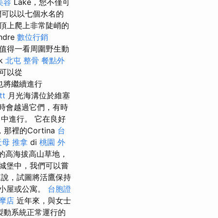
美容
Lake，您不僅可
們可以以七個水名的
頂上爬上非常陡峭的
dre
數位行銷
也值得一看周圍野生動
k
北屯 整骨
餐點外
也可以從
們也將繼續進行
t
月光海溝位於維塞
時會越過它們，有時
中進行。 它在良好
裡的Cortina
台
天母 推拿
di
桃園 外
大的高海拔高山草地，
城堡中，我們可以嘗
說，試圖將活鷹保持
小屋或公寓。
台胞證
摩店
近年來，與女士
製動系統正常運行的