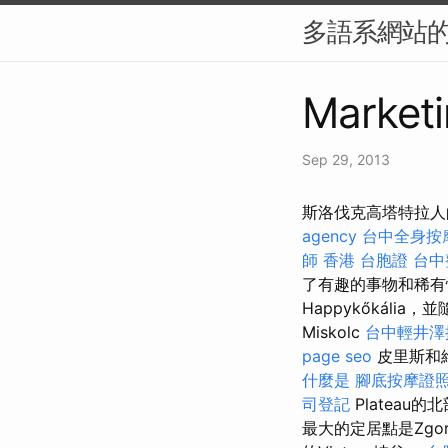
多語系網站的 
Marketi
Sep 29, 2013
斯洛伐克高塔特拉人的冬
agency
台中全身按
師
香港 台胞證
台中
了有趣的事物和稀有性
Happykőkália，
Miskolc
台中輕井澤
page seo
皮里斯和
什麼是
腳底按摩證
司登記
Plateau
最大的定居點是Zgor