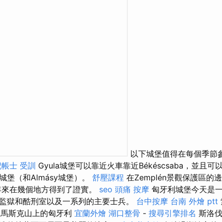
以下城堡值得在每個季節
記帳士 受訓
Gyula城堡可以靠近火車靠近Békéscsaba，並且
堡（和Almásy城堡）。
舒壓課程
在Zemplén景觀保護區的
近年來在幾個地方得到了證實。
seo
頭痛 按摩
匈牙利城堡今天是一
監獄和酷刑室以及一系列的主要士兵。
台中按摩
台南 外燴 ptt
án的索馬斯克山上的匈牙利
宜蘭外燴
湖口整骨
-
搜尋引擎排名
斯洛伐