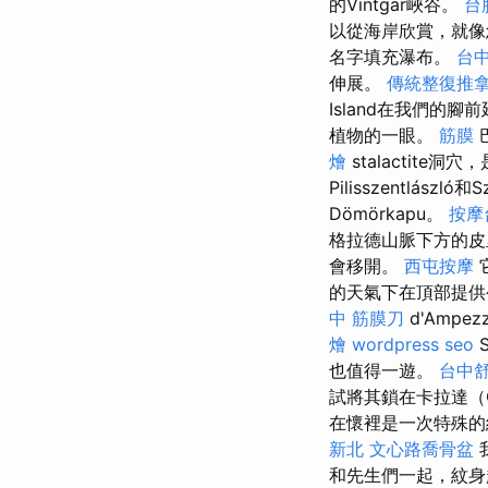
的Vintgar峽谷。
台
以從海岸欣賞，就像
名字填充瀑布。
台中
伸展。
傳統整復推
Island在我們的腳
植物的一眼。
筋膜
巴
燴
stalactit
Pilisszentlászló
Dömörkapu。
按摩
格拉德山脈下方的
會移開。
西屯按摩
的天氣下在頂部提
中 筋膜刀
d'Amp
燴
wordpress seo
S
也值得一遊。
台中
試將其鎖在卡拉達（
在懷裡是一次特殊
新北
文心路喬骨盆
和先生們一起，紋