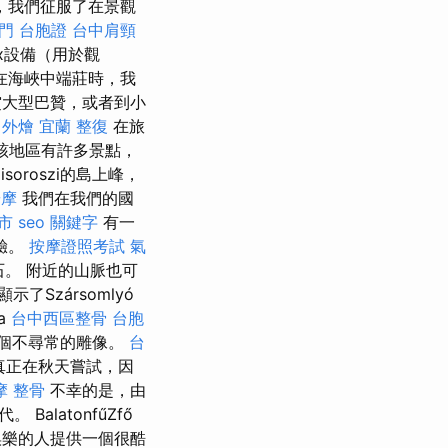
，我們征服了在景觀
門 台胞證
台中肩頸
x設備（用於觀
在海峽中端莊時，我
賞大型巴贊，或者到小
。
外燴 宜蘭
整復
在旅
管該地區有許多景點，
isoroszi的島上峰，
按摩
我們在我們的國
市
seo 關鍵字
有一
驗。
按摩證照考試
氣
石。 附近的山脈也可
示了Szársomlyó
a
台中西區整骨
台胞
和一個不尋常的雕像。
台
真正在秋天嘗試，因
摩 整骨
不幸的是，由
latonfűZfő
活躍娛樂的人提供一個很酷