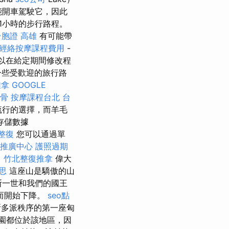
您不能開車駕駛它，因此
有1小時的步行路程。
台胞證 高雄
有可能帶
經絡按摩課程費用
-
以在給定期間修改程
一些受歡迎的旅行路
推拿
GOOGLE
整骨
按摩課程台北
台
流行的選擇，而羊毛
存儲數據
整復
您可以通過單
推廣中心
護照過期
。
竹北整復推拿
偉大
意思
這座山是驕傲的山
斯一世和我們的國王
而開始下降。
seo點
西斯多派秩序的第一座匈
園都位於該地區，因