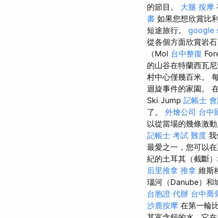
的節目。
大腿 按摩
書
如果您想欣賞比利斯
短途旅行。
google 
從各個方面欣賞岩石
（Mol
台中整復
For
的山谷在特蘭西瓦尼
村中心僅幾百米。 每年
迴旋事件的家園。 在塔馬
Ski Jump
記帳士 會
了。
外燴公司
台中
以從當場的幾條激
記帳士 考試 難度
我
最愛之一，您可以
紀的土耳其（截斷）塔
后里推拿
推拿
維斯格
瑙河（Danube）
台胞證 代辦
台中喬
沙鹿按摩
在第一輪比
其富含鈣的水，它在