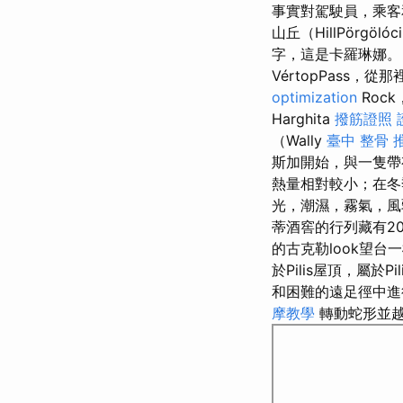
事實對駕駛員，乘客和
山丘（HillPörgöl
字，這是卡羅琳娜
VértopPass
optimization
Roc
Harghita
撥筋證照
（Wally
臺中 整骨 
斯加開始，與一隻帶有
熱量相對較小；在冬
光，潮濕，霧氣，
蒂酒窖的行列藏有20
的古克勒look望
於Pilis屋頂，屬於Pili
和困難的遠足徑中
摩教學
轉動蛇形並越