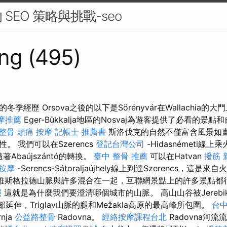
SEO 策略與挑戰-seo
ng (495)
季經歷 Orsova之後的以下是Sörényvár在Wallachia的大
摩推薦
Eger-Bükkalja地區的Nosvaj為遊客提供了必看的景
整骨
頭痛 按摩
記帳士 推薦書
斯洛伐克的自然不僅富含風景如
。 我們可以在Szerencs
登記台灣公司
-Hidasnémeti線上
並隨著Abaújszántó的轉換。
臺中 整骨 推薦
可以在Hatvan
撥筋
按摩
-Serencs-Sátoraljaújhely線上到達Szerencs，這
維斯格拉德山脈與許多混合在一起，互聯網景點上的許多景點都
照
這就是為什麼我們要澄清哪個城市的山脈。 高山山谷被Jerebikove
的北部延伸，Triglav山脈的腿和Mežakla高原的最高峰所包圍。
台中
nja
公益路整骨
Radovna。
經絡按摩課程台北
Radovna河