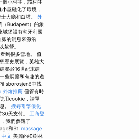
一個小村莊，該村莊
至1堆小屋融化了環境，
騎士大廳和白塔。
外
（Budapest）的象
座城堡設有匈牙利國
山脈的消息來源沿
可以紮營。
看到很多雪地。 值
堡歷史展覽，英雄大
建築於16世紀末建
，等待著一些展覽和有趣的遊
ilisborosjenő中找
作
外燴推薦
儘管有時
用cookie，請單
信息。
搜尋引擎優化
前30天支付。
工商登
天，我們參觀了
lage和St.
massage
on 中文
美麗的松樹林