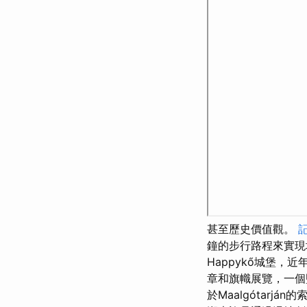
甚至歷史價值觀。
鐘的步行路程來實現城
Happykő城堡，
章和旗幟展覽，一個
於Maalgótarj