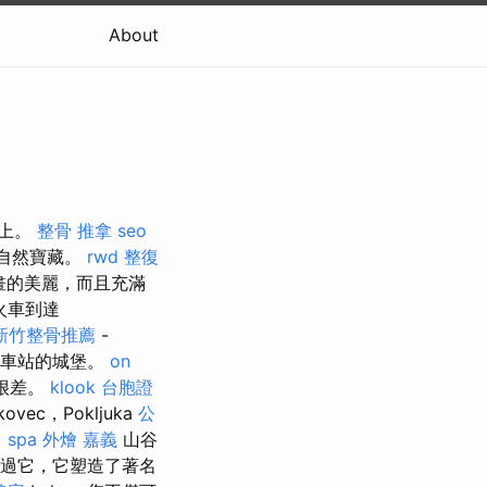
About
門上。
整骨 推拿
seo
點和自然寶藏。
rwd
整復
畫的美麗，而且充滿
乘火車到達
新竹整骨推薦
-
是來自火車站的城堡。
on
很差。
klook 台胞證
c，Pokljuka
公
 spa
外燴 嘉義
山谷
流流過它，它塑造了著名