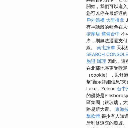
開始，我們可以進入鮮
您可以停在最舒適的Pl
戶外婚禮
大里推拿
J
有神話般的藍色在
按摩店
整骨台中
不
序，則無法退還支付
線。
南屯按摩
天花
SEARCH CONSOL
胞證 辦理
因此，這
在北部地區更受歡
（cookie），
擊“顯示詳細信息”來
Lake，Zelenc
台中
的優勢是Pilisboro
區集團（銀玻璃，大
路易斯大帝。
東海
擊軟體
很少有人知道，
牙利修道院的廢墟