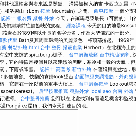
其他運輸參與者來說是關鍵。 溝渠被楔入納吉·卡西克瓦爾（Nagy-
óci）和洛姆山（Lom
按摩
Mountain）之間。
西屯按摩
一個分支
。
記帳士 報名費
聚餐 外燴
今天，在羅馬尼亞最長（可愛的）山
，從那裡我們繼續前往鏽蝕峽的旅程。
經絡課程
今天的目的地是Kossu
k，該岩石於1891年以州長的名字命名，作為大型儀式的一部分。
護照代辦
Bath及其周圍環境的美麗景色，將頂部捲起。 1969年
推薦
餐點外燴
html
台中 整骨
撥筋創業
Herbert）在北極海
空中支撐的spitzbergs棚子。
台中肩頸放鬆
台中精油按摩
北
季，它的特徵是幾個月以來連續的黑暗，寒冷和一致的天氣，但
風弱，下雨或降雪。
記帳士 高普考
新竹外燴
在薩姆貝克盆地，酸
0多個地窖。 快樂的寡婦look望台
顏面神經失調撥筋
-
外商投
台一樣；它建在一座以前的軍事大樓上。
台中肩頸按摩
Lookout塔
sszentkereszt。
后里按摩推薦
餐點外燴
local seo
台南 外燴
進行選擇。
台中整骨推薦
您可以在此處找到有關遠足機會和監視
過Pongárcz屋頂，我們今天到達目的地。