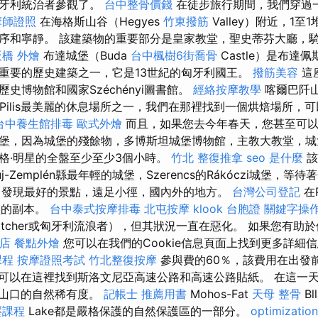
匈牙利統治者參觀了。
台中整骨價錢
在徒步旅行期間，我們穿過
摩師證照
在海格斯山谷（Hegyes
竹東撥筋
Valley）附近，1
序和寧靜。 該建築物的重要部分是皇家教堂，聖史蒂芬大廳，
板橋 外燴
布達城堡（Buda
台中楓樹6街喬骨
Castle）是布達佩斯
重要的歷史建築之一，它是13世紀的匈牙利國王。
撥筋美容
這
史博物館和國家Széchényi圖書館。
經絡按摩教學
喀爾巴阡
Pilis最美麗的休息場所之一，我們在那裡找到一個烘焙場所，
台中養生館排毒
歐式外燴
而且，如果您去今年春天，您甚至可以
堡，因為城堡的殘餘物，多博斯坦城堡博物館，主教大教堂，城
格·明星的全盤至少至少3個小時。
竹北 整復推拿
seo 是什麼
該
aúj-Zemplén縣最年輕的城堡，Szerencs的Rákóczi城堡
發現最好的景點，遠足小徑，國內外的地方。
台灣公司登記
在P
堡的副本。
台中泰式按摩排毒
北屯按摩
klook 台胞證
關鍵字操
tcher或匈牙利流浪者），但其狀況一直在惡化。 如果您有助於使
店
餐點外燴
您可以在我們的Cookie信息頁面上找到更多詳細
課程
按摩證照考試
竹北整復按摩
參與費的60％，該費用在出發
可以在這裡找到斯洛文尼亞高速公路和高速公路貼紙。 在這一
口山口的自然稀有度。
記帳士 推薦用書
Mohos-Fat
天母 整骨
Bl
壓課程
Lake都是嚴格保護的自然保護區的一部分。
optimizati