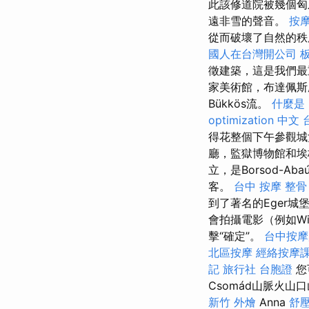
此該修道院被幾個
遠非雪的聲音。
按
從而破壞了自然的秩
國人在台灣開公司
徵建築，這是我們最
家美術館，布達佩斯歷
Bükkös流。
什麼是
optimization 中文
得花整個下午參觀城
廳，監獄博物館和埃
立，是Borsod-Ab
客。
台中 按摩 整骨
到了著名的Eger城
會拍攝電影（例如Wi
擊“確定”。
台中按摩
北區按摩
經絡按摩
記
旅行社 台胞證
您
Csomád山脈火山
新竹 外燴
Anna
舒