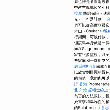
湖也許是通過滑坡創
中占主導地位的小科
按摩
路線保險（佔道
光），可選計劃。
們可以從高度欣賞
木山（Csukar
中醫
行期間，可以付款，因
但該島本身就是一
而在Szigetmo
家有很多監視，以至
些家庭和一群朋友的
結
護照申請
豬庫存的
以欣賞到壯麗的景色
的價值，我們也可以享
證 香港
Promena
北 外燴
記帳士線上
為它的方法很快，輕
於雷擊和爆炸性的槍倉
的Balaton
seo 意思