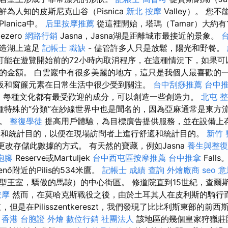
為人知的皮斯尼克山谷（Pisnica
新北 按摩
Valley）。 
anica中。
后里按摩推薦
從這裡開始，塔瑪（Tamar）大約
ezero
網路行銷
Jasna，Jasna湖是距離城市最接近的景象。
人造湖上遠足
記帳士 職缺
- 儘管許多人只是放鬆，陽光和野餐。
可能在遊覽開始前的72小時內取消程序，在這種情況下，如果可
的金額。 白雲巖中有很多美麗的地方，這只是我個人最喜歡的
板和窗簾元素在日常生活中很少受到關注。
台中刮痧推薦
台中
E
每種文化都有最受歡迎的成分，可以創造一些創造力。
北屯 
種特殊的“分類”在紗線世界中也是聞名的，因為亞麻通常是東方
迎。
整復學徒
提高用戶體驗，為目標廣告提供服務，並在設備上
以舒適和統計目的，以便在現場訪問者上進行舒適和統計目的。
新竹 
更改存儲此數據的方式。 有天然的寶藏，例如Jasna
養生與整復
泡腳
Reserve或Martuljek
台中西屯區按摩推薦
台中推拿
Falls
sjenő附近的Pilis的534米鷹。
記帳士 成績 查詢
外燴廠商
seo 
型王室，驕傲的馬鞍）的中心街區。 修道院直到15世紀，查爾
按摩
然而，在莫哈克斯戰役之後，由於土耳其人在皮利斯的騎行
但是在Pilisszentkereszt，我們發現了比比利斯東部的前
。
香港 台胞證
外燴
數位行銷
社團法人
該地區的幾個皇家狩獵莊