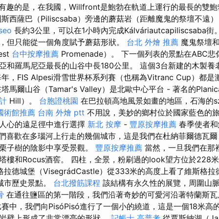
有趣的是，在我國，Willfront是鮑勃在軌道上運行的最長的雙
西薩巴（Piliscsaba）旁邊的蘑菇岩（距離魔鬼的祭壇不遠
seo
長約3公里，可以在1小時內完成Kálváriautcapiliscsaba街
，但只能從一個角度賦予蘑菇形狀。
台北 外燴 推薦
魔鬼祭壇和
est
台中按摩推薦
Promenade）。 下一個列表的景點在ABC
亞和羅馬尼亞最長的山谷中長180公里。 這個3台新建的木製養
，FIS Alpesi滑雪世界杯系列賽（也稱為Vitranc Cup）
爾山谷（Tamar's Valley）是北歐中心平台 - 著名的Planic
計
Hill）。
台胞證桃園
在巴拉頓高地風景如畫的地區，石海的szent
國術館推薦
台南 外燴 ptt
不用說，美妙的鄉村位於國家藍色的
動人心的遠足徑中進行選擇
新北 按摩
-
豐原按摩推薦
春季使者和
們喜歡在多瑙河上行走的幾個城市，這是我們在杜納菲爾德瓦爾（Dun
在栗子樹的陰影中享受景觀。
豐原按摩推薦
當然，一旦我們在那裡
樓和Rocus酒窖。 四柱，全景，粉刷過的look望方位於22
拉德城堡（VisegrádCastle）從333米的高度上看了維斯格拉德
和城市歷史景點。
台北撥筋課程
該結構有永久性的展覽，周圍山
骨
在通往鹽區的第一階段，我們沿著奇妙的可愛河沿著特蘭斯瓦
賽中，我們向PisóPisó進行了一個小的繞道，這是一個18米
岩壁上形成了非常漂亮的形狀。
記帳士 高普考
從賈斯納湖（Ja