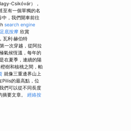
Csikóvár），
甚至有一個單獨的名
谷中，我們開車前往
th
search engine
足底按摩
欣賞
，瓦利·赫伯特
上的第一次穿越，從阿拉
極氣候恆溫，每年的
是在夏季，連續的陽
橙樹和核桃之間，帕
資
就像三重邊界山上
在Pilis的最高點，位
我們可以從不同長度
的摘要文章。
經絡按