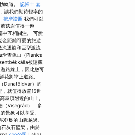
鮑勃軌道。
記帳士 套
），讓我們期待輕率的
。
按摩證照
我們可以
蘑菇岩值得一遊
悲傷中互相關注。 可愛
老金距離可愛的旅遊
都是激流迴旋和巨型激流
a滑雪跳山（Planica
békkálla被隱藏
旅遊路線上，因此您可
鮮花將塗上道路。
aföldvár）的
，就值得放置15世
8米高屋頂附近的山上。
（Visegrád），多
脈的景象可以享受。
尼亞島的山脈越過。
高的石灰石壁架，由於
sna
seo公司
Lake）