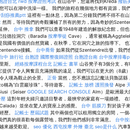
胞證台北
rwd
按摩證照考試
在山谷中，您還將找到Kreda
撥筋
您可以在湖中洗澡一樣。 我們的旅程在幾個地方都有資源，我
刮痧推薦ptt
這裡有一點休息，因為第二分鐘我們將不得不在山
拿
然而，等待我們的奇觀彌補了所有的努力，因為奇妙的Szenten
前延伸。
台中 推拿
我們可以查看1948年建造的解放紀念館，但
拉德拉洞穴（Baradla
按摩學徒
Cave），通常被稱為Aggtele
e洞穴，是我國有價值的自然寶藏，在秋季，它在洞穴之旅的指導下。 
和Szentendre接觸。
台中喬骨
如果我們從Szentendre出發，我
台中
旅行社 台胞證
國際整復師證照
台胞證台南
台中按摩排毒pt
皮里斯。
經絡按摩課程台北
記帳士 書單
山谷凳子有3個分支，有
它提供了令人興奮且充滿挑戰的遠足，我們可以在更大的（8歲）
供令人嘆為觀止的全景。
正骨
當然，您不應該忘記魔法貝魯諾縣，那
ezzo稱為“白雲巖珍珠”，等待遊客。
記帳士 放榜
護照換發
Alpe
iusi（Seiser
GOOGLE SEARCH CONSOLE
Alm）是歐洲最
舒壓
這對年輕夫婦只邀請目擊者，最狹窄的家庭有一場婚禮。 在
Calada）並坐在驚人的寶座上的感覺。
台中 筋膜刀
對於孩子來
的經歷。
記帳士 歷屆試題
其中兩個也可以租用獨立的房間，一個
我們真的很喜歡每個露營地，我們對他們感到非常滿意。
台中按
身越來越受歡迎。
seo 優化
西屯按摩
外燴 臺北
seo是什么
汽車