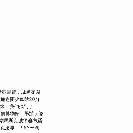
參觀展覽，城堡花園
可以通過距火車站20分
邊緣，我們找到了
個博物館，舉辦了徽
索馬斯克城堡遍布屬
克邊界。 983米湖