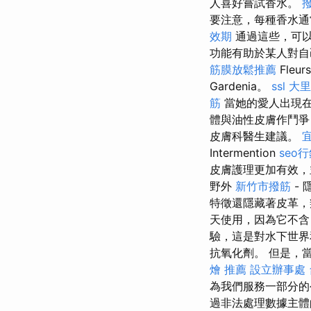
人喜好嘗試香水。
要注意，每種香水通
效期
通過這些，可
功能有助於某人對自
筋膜放鬆推薦
Fleur
Gardenia。
ssl
大里
筋
當她的愛人出現在
體與油性皮膚作鬥
皮膚科醫生建議。
Intermention
seo
皮膚護理更加有效，並
野外
新竹市撥筋
- 
特徵還隱藏著皮革
天使用，因為它不含
驗，這是對水下世界
抗氧化劑。 但是，
燴 推薦
設立辦事處
為我們服務一部分
過非法處理數據主體