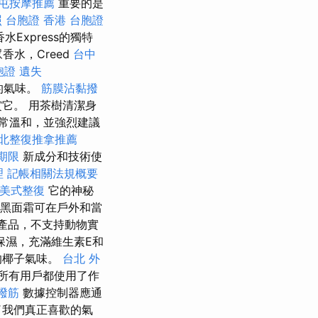
屯按摩推薦
重要的是
照
台胞證 香港
台胞證
水Express的獨特
水，Creed
台中
胞證 遺失
的氣味。
筋膜沾黏撥
它。 用茶樹清潔身
常溫和，並強烈建議
北整復推拿推薦
期限
新成分和技術使
理
記帳相關法規概要
美式整復
它的神秘
黑面霜可在戶外和當
產品，不支持動物實
保濕，充滿維生素E和
的椰子氣味。
台北 外
所有用戶都使用了作
撥筋
數據控制器應通
了我們真正喜歡的氣