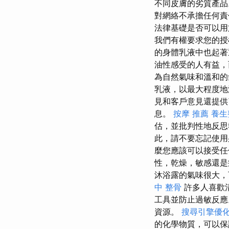
不同皮膚的劣質產品
對網絡不承擔任何
法律基礎是否可以
我們有權要求您的授
的身體乳液中也起
油性感受的人有益，
為自然氣味和溫和的
乳液，以最大程度地
見和客戶意見還提
息。
按摩 推薦
養生
估，並批判性地反思
此，請不要忘記使用
麼您應該可以接受
性，乾燥，敏感還是
沐浴露的氣味很大
中 整骨
許多人喜歡
工具並防止過敏反
資源。
搜尋引擎優
的化學物質，可以保