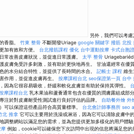
另外，我們可以考慮
膚的香脂。
竹東 整骨
不斷開發Uriage
google 關鍵字
撥筋
北投
戶更加有效和方便。
台北撥筋課程
優化
台中運動按摩
卡式台胞
日常改善皮膚狀況，並促進日常護膚。
太平 整骨
Uriagebar
護皮膚免受許多刺激，並有助於更快地再生。 甘油還經常在優
色的水分結合特性，並提供了長時間的水合。
記帳士 課程
維生
有害作用，並促進皮膚再生。
按摩課程台北
seo保證第一頁
台中
，因為它很容易吸收，舒緩和軟化皮膚並有助於保持其彈性。
按摩課程台北
乳木果油和蘆薈通常包含在優質的潤膚露組成部分
專注於對皮膚耐受性測試進行良好評估的品牌。
自助餐外燴
外
）可以保證這些產品符合高質量標準。
台北會計師事務所
seo 
竹北 推拿
它可以主要用於洗澡或淋浴，因為它可以清除皮膚中的
地調整網站以滿足您的需求，並為您提供更加多樣化的用戶體
按摩
例如，cookie可以確保您下次訪問中出現的信息將滿足您