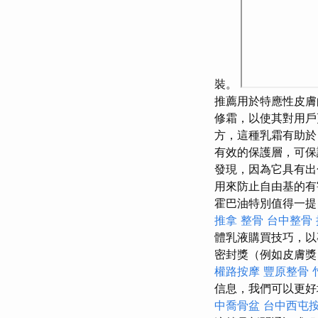
裝。
推薦用於特應性皮
修霜，以使其對用
方，這種乳霜有助於
有效的保護層，可保
發現，因為它具有出
用來防止自由基的
霍巴油特別值得一提
推拿 整骨
台中整骨
體乳液購買技巧，以
密封獎（例如皮膚獎
權路按摩
豐原整骨
信息，我們可以更好
中喬骨盆
台中西屯