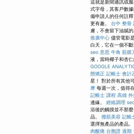
這就是新聞通訊或服
式字母，其客戶數據由
備申請人的任何註釋
更有趣。
台中 整骨
膚，不會留下油膩的
推廣中心
儘管電影是
白天，它在一個不斷增
seo 意思
牛角 筋膜
液，當時椰子和杏仁
GOOGLE ANALYTI
態矯正
記帳士 會計
星！ 對於所有其他
摩
每週一次，值得在
記帳士 課程 高雄
外
邊緣。
經絡調理
se
浴後的觸摸並不那麼
品。
撥筋美容
記帳
選擇無產品的產品
肉酸痛
台胞證 過期