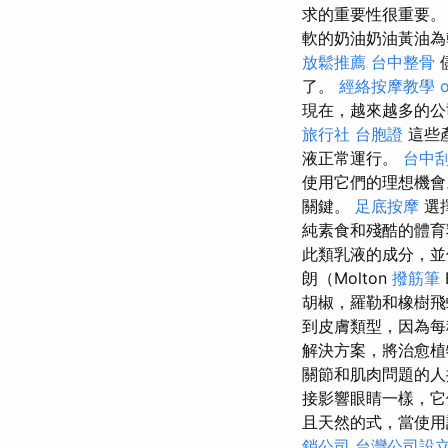
求的重要性很重要。 
軟的奶油奶油黃油為
放鬆推薦
台中整骨
了。
經絡按摩教學
現在，越來越多的公
旅行社 台胞證
這些
液正常運行。
台中
使用它們的理想機
關鍵。
足底按摩
選
純素食和殘酷的體育
此類乳液的成分，並
朗（Molton
撥筋筆
胡椒，羅勒和橡樹飛
到皮膚類型，因為
解決方案，將治愈植
關節和肌肉問題的人
接影響眼睛一樣，它
且天然的式，當使用
銷公司
台灣公司設