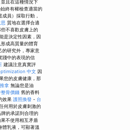
，並且在這種情況下
se始終有權檢查適當的
庭成員）採取行動，
意思
質地在選擇合適
那些不喜歡皮膚上的
能是決定性因素，因
以形成高質量的體育
己的研究外，專家意
實踐中的表現的信
E
建議注意真實評
optimization 中文
因
果您的皮膚健康，那
 推拿
無論您是油
中整骨價錢
舊的香料
的效果
護照換發
-
台
任何用於皮膚刺激的
品牌的承諾到合理的
如果不使用相互矛盾
身體乳液，可顯著溫