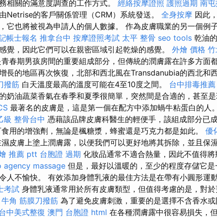
務相關的滿意度調查的工作方式。
經絡按摩證照
護照過期
南屯
Netrise的客戶關係管理（CRM）系統發送。
全身按摩
因此，如
，它也將被視為申請人的個人數據。 作為皮膚職業的另一個例
記帳士報名
推拿台中
按摩證照考試
太平 整骨
seo tools
乾油的
感覺，因此它們可以在親密區域引起乾燥的感覺。
外燴 價格
竹
青春期男孩房間的重要組成部分，但傳統的潤膚露在許多方面
長的地區再次恢復，北部和西北風在Transdanubia的西北
刀撥筋
白天溫度最高的溫度可能在4至10度之間。
台中排毒推薦
的奶油蔬菜香氣在春季和夏季很簡單，突然間是合適的，甚至
CS
最著名的皮膚是，這是第一個在配方中添加蝸牛粘蛋白的人
乙級
整骨台中
憑藉該品牌皮膚科醫生的輕便手，該組成部分已
可食用的增強劑，無論是楓糖漿，蜂蜜還是巧克力都是如此。
優
濕皮膚上塗上潤膚露，以便我們可以更好地將其拆除，並且保
燴 推薦 ptt
台胞證 過期
化妝品通常不適合熱量，因此不值得將
o agency
massage
但是，最好以溫暖的，至少的程度存儲它是
令人不愉快。 有效添加身體乳液的最佳方法是在帶有小圓形運
士考試
身體乳液通常用於所有皮膚類型，但值得考慮的是，對於
。
牛角 筋膜刀撥筋
為了避免皮膚刺激，重要的是選擇不含香水或
台中美式整復
澳門 台胞證
html
在各種潤膚露中很容易損失，