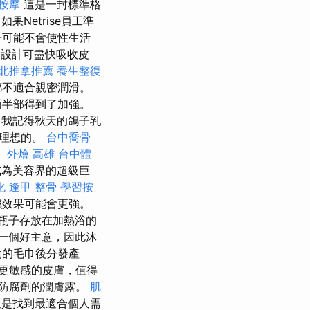
按摩
這是一封標準格
果Netrise員工準
子可能不會使性生活
設計可盡快吸收皮
北推拿推薦
養生整復
都不適合親密潤滑。
和西半部得到了加強。
我記得秋天的鴿子乳
是理想的。
台中喬骨
。
外燴 高雄
台中體
成為美容界的超級巨
化
逢甲 整骨
學習按
濕效果可能會更強。
瓶子存放在加熱浴的
一個好主意，因此沐
動的毛巾後分發產
更敏感的皮膚，值得
防腐劑的潤膚露。
肌
但是找到最適合個人需