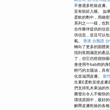
不會過多乾燥皮膚
至有助於入睡。 如
柔軟的劑中，用緻密
系列之一一樣，也對
合作夥伴提供的信息
供信息，並且可以包
氣。
香港 台胞證
台
轉向了更多的固體
找到長期滿意的產
了，但它仍然很快吸
會使用牛bab肉的身
輕巧的太陽油，具有
化並滋潤皮膚。
新竹
生素E柔軟並使皮膚
們支持乳木果油的作
菌發出令人不愉快
環境原因中，最好的
解釋皮膚乾燥的各