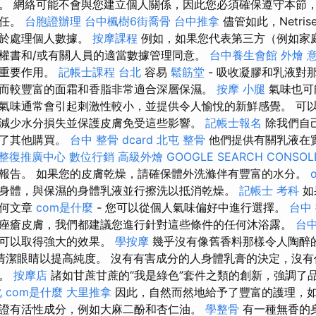
。 網絡可能不會與您建立個人關係，因此您必須確保遵守本節
責任。
台胞證辦理
台中楓樹6街喬骨
台中推拿
儘管如此，Netri
用於處理個人數據。
按摩課程
例如，如果您代表第三方（例如家
權書和/或有關人員的適當數據管理同意。
台中養生會館
外燴 
著重要作用。
記帳士課程 台北
容易
鬆筋堂
- 吸收凝膠和乳液對
而較豐富的面霜和香脂非常適合深層保濕。
按摩 小腿
氣味也可
氣味通常會引起刺激性較小，並提供令人愉悅的新鮮感覺。 可
減少水分損失並保護皮膚免受這些影響。
記帳士報名
除我們自
供了其他購買。
台中 整骨 dcard
北屯 整骨
他們提供有關乳液在
整復推廣中心
數位行銷
高級外燴
GOOGLE SEARCH CONSOL
報告。 如果您的皮膚乾燥，請確保體外洗滌伴有豐富的水分。
身體，與保濕的身體乳液並行擦洗以抵消乾燥。
記帳士 考科
如
任何文章
com是什麼
- 您可以從個人氣味偏好中進行選擇。
台中
痤瘡皮膚，我們都建議您進行針對這些條件的任何沐浴露。
台
，可以取得強大的效果。
學按摩
幾乎沒有像舊香料那樣令人陶醉
清潔眼睛以提高純度。 沒有有害成分的人身體乳膏的決定，沒有
應。
按摩店
諸如甘蔗甘蔗的“我是綠色”套件之類的創新，強調了
化
com是什麼
大里推拿
因此，自然而然地給予了豐富的護理，
證有活性成分，例如大麻二酚和杏仁油。
學整骨
有一種無香的