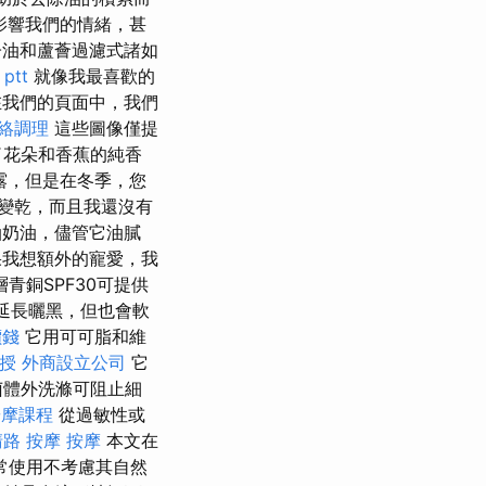
影響我們的情緒，甚
油和蘆薈過濾式諸如
ptt
就像我最喜歡的
我們的頁面中，我們
絡調理
這些圖像僅提
了花朵和香蕉的純香
露，但是在冬季，您
變乾，而且我還沒有
油奶油，儘管它油膩
我想額外的寵愛，我
青銅SPF30可提供
延長曬黑，但也會軟
價錢
它用可可脂和維
授
外商設立公司
它
菌體外洗滌可阻止細
按摩課程
從過敏性或
路 按摩
按摩
本文在
常使用不考慮其自然