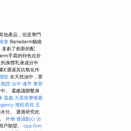
其他產品，但是專門
 推拿
Bariederm貓維
證
多虧了創新的配
iéderm手霜的特色在於
質的身體乳液成分中
素E通過其抗氧化作
 撥筋
在天然油中，霍
台胞證 台中
逢甲 整骨
中。 還建議聯繫身
燴 嘉義
大里按摩推薦
agency
撥筋美容
五
水分。 通過研究此
驗。
外燴
會議點心
台
的用戶期望。
cpa firm