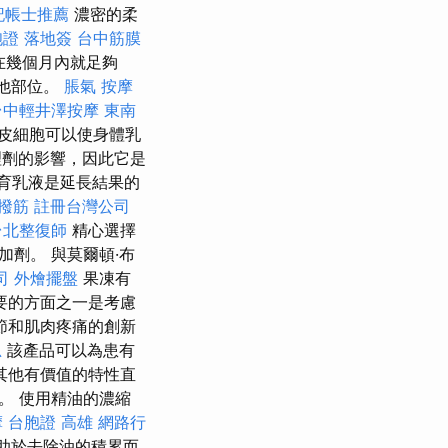
記帳士推薦
濃密的柔
證 落地簽
台中筋膜
在幾個月內就足夠
他部位。
脹氣 按摩
台中輕井澤按摩
東南
皮細胞可以使身體乳
理劑的影響，因此它是
育乳液是延長結果的
撥筋
註冊台灣公司
台北整復師
精心選擇
劑。 與莫爾頓·布
司
外燴擺盤
果凍有
要的方面之一是考慮
節和肌肉疼痛的創新
思
該產品可以為患有
其他有價值的特性直
。 使用精油的濃縮
摩
台胞證 高雄
網路行
有助於去除油的積累而