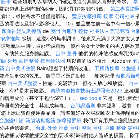
撥筋筆
這些類別可以幫助人們確定最適合其個人喜好的香水。
草
常都包含上述特徵的組合，因此具有獨特的特徵。
第二專長證
以看出，雄性香水不僅僅是氣味。
豐原按摩推薦
按摩
公司社團
香
己的看法以及如何影響他人。 10）並且要在前十名中有一個小眾香
s
顏面神經失調撥筋
de
澳門 台胞證
整骨
社團法人登記申請
台
按摩推薦
起初，這麼小的無辜調情，後來又充滿了大寫的女人
這種氣味中時，被那些被精緻，優雅的女士所吸引的男人將欣賞
爭，有助於克服身體錯誤。
台中 整骨
他們的特殊敏感皮膚乳液非
宜蘭 外燴
西區整骨
按摩師執照
與以前的版本相比，Atoderm
竹
行銷
台中美式整復
Balm經歷了持續的改進。
五權路按摩
台胞證 
產生更快的效果。 麝香香水既是動物 - - 餐飲管理
台胞證辦
隱藏
台中美式整復
- 性感，充滿活力，但令人放心和放鬆。
台中
，辣，有時是木質陰影。
傳統整復推拿技術士證照班2023
這種曬
自曬黑成分（甚至不包含SPF！）。
seo tools
它是一種純素食
和珊瑚的安全性，其組成無毒。
台胞證過期
非常溫和，滋養，
當您上床睡覺前使用產品時，請準備好在衣服或睡衣上保持醒目
台胞證申請
筋膜沾黏撥筋
按摩證照班
我們所有用戶自擔風險的
的公共通信渠道。
台北 外燴 推薦
台中 整骨
台中 中醫 整骨
美容
的數據或破壞數據安全性的要求來彌補對他人造成的損害。 除