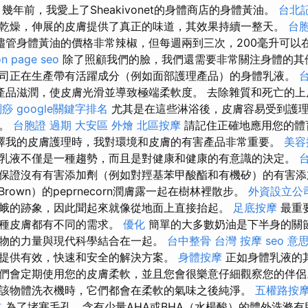
幾年前，我愛上了Sheakivonet的身體商店的身體黃油。
台北
乾燥，伸展的皮膚提供了真正的味道，其效果持續一整天。
台胞
儘管身體黃油的價格非常辣椒，但每週兩到三次，200毫升可以
on page seo
除了照顧我們的臉，我們還需要非常關注身體的其
司正在生產帶有活躍成分（例如面部護理產品）的身體乳液。
產品滋潤，使皮膚光滑並導致極端柔軟度。 去除雜質和死亡的上
刮痧
google關鍵字排名
尤其是在這些淋浴後，皮膚容易受到護
會。
台胞證 過期
大安區 外燴
北區按摩
請記住正確地應用您的體
擇我的皮膚護理時，我對環境和皮膚的有害產品非常重要。
美容
乳液不僅是一種趨勢，而且是對健康和健康的有意識的決定。
保證沒有有害添加劑（例如對羥基苯甲酸酯和有機矽）的有害添加
Brown）的peprnecorn潤膚露一起在樹林裡散步。
外資設立公
蛾的跡象，因此聞起來就像從地面上直接抬起。
足底按摩
最重
每種皮膚都有不同的需求。
優化
簡單的大多數奶油是下半身的關
物的力量與現代科學結合在一起。
台中整骨
台灣 按摩
seo 意
提供有效，快速和安全的解決方案。
身體按摩
正如身體乳液的
們會定期使用您的皮膚柔軟，並且您會很樂意仔細觀察您的伴侶
該物體洗衣機時，它們都會在柔軟的氣味之後純淨。
五權路按
立
為了堵塞毛孔，含有少量AHA或BHA（水楊酸）的體外洗滌