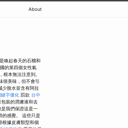
About
，但是喚起春天的石榴和
國法國的第四個女性氣
心，根本無法注意到。
氣味很美味，但不會引
減少脫水並含有阿拉
關鍵字優化
罰款
台中
包裝的潤膚液和去
但是我們保證這是一
的感覺。 這些只是
得根據皮膚類型和個