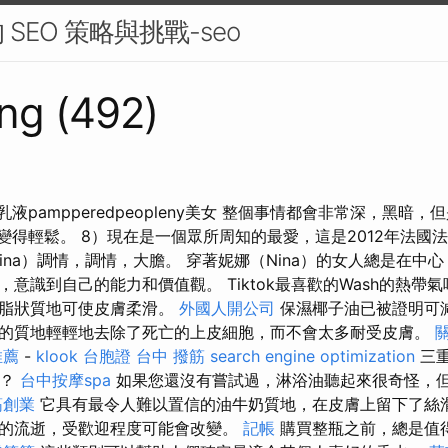
SEO 策略與挑戰-seo
ng (492)
潤乳液pampperedpeopleny美女 整個事情都會非常深，黑暗
使它變得輕鬆。 8）現在是一個眾所周知的最愛，這是2012年法
ina）調情，調情，大膽。 穿著妮娜（Nina）的女人總是在中
意識到自己的能力和價值觀。 Tiktok最喜歡的Wash的熱帶
乳脂狀質地可使皮膚柔滑。
外國人開公司
保濕椰子油已被證明可
的質地輕輕地去除了死亡的上皮細胞，而不會太多耐受皮膚。
推薦
-
klook 台胞證
台中 撥筋
search engine optimization
三重
元？
台中按摩spa
如果您還沒有嘗試過，淋浴油聽起來很奇怪，
筋創業
它具有最令人難以置信的油牛奶質地，在皮膚上留下了絲滑
的流逝，受歡迎程度可能會改變。
記帳
購買整瓶之前，總是值