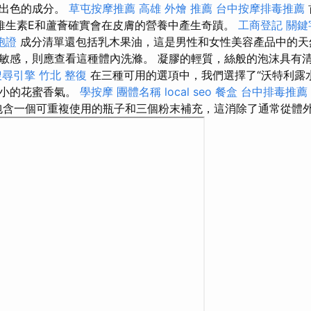
些出色的成分。
草屯按摩推薦
高雄 外燴 推薦
台中按摩排毒推薦
維生素E和蘆薈確實會在皮膚的營養中產生奇蹟。
工商登記
關鍵
胞證
成分清單還包括乳木果油，這是男性和女性美容產品中的
敏感，則應查看這種體內洗滌。 凝膠的輕質，絲般的泡沫具有
搜尋引擎
竹北 整復
在三種可用的選項中，我們選擇了“沃特利露
種小的花蜜香氣。
學按摩
團體名稱
local seo
餐盒
台中排毒推薦
包含一個可重複使用的瓶子和三個粉末補充，這消除了通常從體