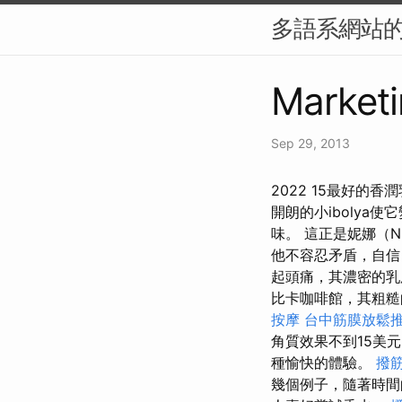
多語系網站的 
Marketi
Sep 29, 2013
2022 15最好的香
開朗的小ibolya
味。 這正是妮娜（N
他不容忍矛盾，自信，
起頭痛，其濃密的
比卡咖啡館，其粗糙
按摩
台中筋膜放鬆
角質效果不到15美
種愉快的體驗。
撥
幾個例子，隨著時間