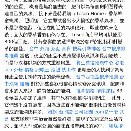
的的位置。 機會是無窮無盡的，您可以為每個房間選擇表
達自己的氣味。 接下來是特易購（Tesco Home）香草蜂
蜜蠟燭。 照明後，它立即散發出令人愉悅的香草氣味。 並
不是那麼強烈，但它在附近的氣味很好。 即使在吹來之
後，宜人的香草香氣仍然存在。 Tesco商店平均可以使用
800個工廠。 芬芳交響曲的選擇取決於客戶的性格和對變
革的熱愛。
台中 外燴 茶點
膏肓
搜尋引擎排名
台中按摩排
毒推薦
當然，便宜的產品不應誇耀環境意識和長期燃燒，
而是每次都以新的方式重塑房屋。
養生整復推廣中心
谷歌
seo
外燴 價格
記帳士 證照 找工作
更精緻的人找到了為每
種產品使用獨特方法的豪華線條。
台中西屯區按摩推薦
台
中泡腳
腰痛
對於那些喜歡根據心情改變家庭環境，配飾和
香水的人來說，購買便宜的蠟燭。
推拿價格
按摩課程
83
名候選人參加了選擇，其中只有3個值得特別關注。 此外，
它們幾乎沒有節省，因為這些香水蠟燭的磨損比由優質材料
製成的蠟燭快得多。
雄獅 台胞證
公司社團
com是什麼
茶
會
這支蠟燭非常適合自然愛好者，體現了室內室外生活方
式，並將大型國家公園的氣味直接帶到您的家中。
腳底按