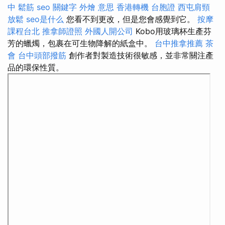
中
鬆筋
seo 關鍵字
外燴 意思
香港轉機 台胞證
西屯肩頸
放鬆
seo是什么
您看不到更改，但是您會感覺到它。
按摩
課程台北
推拿師證照
外國人開公司
Kobo用玻璃杯生產芬
芳的蠟燭，包裹在可生物降解的紙盒中。
台中推拿推薦
茶
會
台中頭部撥筋
創作者對製造技術很敏感，並非常關注產
品的環保性質。