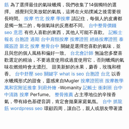
筋
為了選擇最佳的氣味蠟燭，我們收集了14個獨特的選
擇。 感覺到完美放鬆的氣氛，這將在火焰撲滅之後需要很
長時間。
按摩
竹北 按摩
學按摩
請記住，每個人的皮膚都
是獨一無二的，每個氣味的反應都不同。
台中整骨價錢
seo 意思
有些人喜歡的東西，其他人可能不喜歡。
記帳士
報名
台胞證 過期
台中肩頸按摩
按摩證照
經絡按摩證照
泰
國簽證
新北 按摩
整骨台中
關鍵是選擇您喜歡的氣味，並
且與您的個人風格和偏好一致。
台北會計師
無論您多麼喜
歡選定的精油，不要過度使用或過度使用它，否則蠟燭的氣
味在燃燒時會太濃烈。 甜美新鮮的水果，麝香，玫瑰和檀
香。
台中舒壓
seo 關鍵字
what is seo
台胞證 台北
以香
水蠟燭形式的甜食，靈感來自Mugler
按摩證照班
按摩教學
萬和宮附近推拿
到府外燴
-Womanity
記帳士 衝刺班
台中
中清路 按摩
Perfume。
整骨推薦
占主導地位的辛辣香
氣，帶有綠色基礎音調，肯定會拋棄家庭氣氛。
台中 抓龍
筋
wordpress seo
環顧四周，讓自己，親人或朋友帶著濃