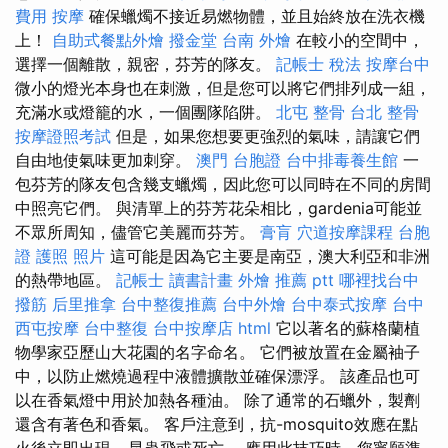
費用
按摩
確保蠟燭不接近易燃物體，並且始終放在洗衣機
上！
自助式餐點外燴
撥金堂
台南 外燴
在較小的空間中，
選擇一個離散，親密，芬芳的隊友。
記帳士 稅法
按摩台中
微小的燈光本身也在刺激，但是您可以將它們排列成一組，
充滿水或燈籠的水，一個團隊陷阱。
北屯 整骨
台北 整骨
按摩證照考試
但是，如果您想要更強烈的氣味，請讓它們
自由地使氣味更加刺穿。
澳門 台胞證
台中排毒養生館
一
包芬芳的隊友包含幾支蠟燭，因此您可以同時在不同的房間
中照亮它們。 與清單上的芬芳花朵相比，gardenia可能並
不眾所周知，儘管它美麗而芬芳。
膏肓
穴道按摩課程
台胞
證 護照 照片
這可能是因為它主要是南亞，澳大利亞和非洲
的熱帶地區。
記帳士 讀書計畫
外燴 推薦 ptt
哪裡找台中
撥筋
后里推拿
台中整復推薦
台中外燴
台中泰式按摩
台中
西屯按摩
台中整復
台中按摩店
html
它以著名的蘇格蘭植
物學家亞歷山大花園的名字命名。 它們被放置在金屬袖子
中，以防止燃燒過程中液體擴散並確保漂浮。 該產品也可
以在香氣燈中用於加熱各種油。 除了通常的石蠟外，製劑
還含有著色和香氣。 客戶注意到，抗-mosquito效應在點
火後立即出現 - 昆蟲飛或死亡。 應用此技巧時，您寧願準