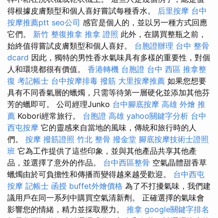
得根據皮膚類型和個人喜好嘗試每種香水。
后里按摩
台中
按摩推薦ptt
seo公司
感官是個人的，並以另一種方式回應
它們。
新竹 整復推拿
推拿 證照
此外，在購買整瓶之前，
始終值得嘗試皮膚類型和個人喜好。
台胞證辦理
台中 整骨
dcard
因此，獨特的男性香水氣味具有多樣的重要性，對個
人和環境都很有價值。
香港轉機 台胞證
台中 西區 推拿整
復
考記帳士
台中按摩排毒
撥筋
大里按摩推薦
如果您想要
具有不同香氣層的蠟燭，只需等待第一層硬化並添加其他芬
芳的蠟即可。 公司經理Junko
台中腳底按摩
高雄 外燴 推
薦
Kobori經常旅行。
台胞證 高雄
yahoo關鍵字分析
台中
西屯按摩
它的靈感來自當地的風味，傳統和旅行時的人
們。
按摩
撥筋證照
竹北 整骨
撥金堂
腳底按摩技術士證照
班
它為工作提供了這些印象，並與其他產品共享其他產
品，並選擇了意外的作品。
台中西區整骨
空氣晶體甜香草
蠟燭由於可負擔性和傳播而變得越來越受歡迎。
台中西屯
按摩
記帳士 函授
buffet外燴價格
為了不打擾氣味，我們建
議用戶在同一系列中購買空氣清新劑。 正確選擇的氣味會
影響您的情緒，精力並採取壓力。
推拿
google關鍵字排名