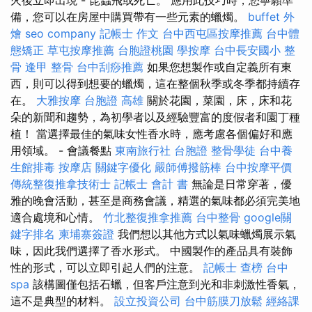
備，您可以在房屋中購買帶有一些元素的蠟燭。
buffet 外
燴
seo company
記帳士 作文
台中西屯區按摩推薦
台中體
態矯正
草屯按摩推薦
台胞證桃園
學按摩
台中長安國小 整
骨
逢甲 整骨
台中刮痧推薦
如果您想製作或自定義所有東
西，則可以得到想要的蠟燭，這在整個秋季或冬季都持續存
在。
大雅按摩
台胞證 高雄
關於花園，菜園，床，床和花
朵的新聞和趨勢，為初學者以及經驗豐富的度假者和園丁種
植！ 當選擇最佳的氣味女性香水時，應考慮各個偏好和應
用領域。 - 會議餐點
東南旅行社 台胞證
整骨學徒
台中養
生館排毒
按摩店
關鍵字優化
嚴師傅撥筋棒
台中按摩平價
傳統整復推拿技術士
記帳士 會計 書
無論是日常穿著，優
雅的晚會活動，甚至是商務會議，精選的氣味都必須完美地
適合處境和心情。
竹北整復推拿推薦
台中整骨
google關
鍵字排名
柬埔寨簽證
我們想以其他方式以氣味蠟燭展示氣
味，因此我們選擇了香水形式。 中國製作的產品具有裝飾
性的形式，可以立即引起人們的注意。
記帳士 查榜
台中
spa
該構圖僅包括石蠟，但客戶注意到光和非刺激性香氣，
這不是典型的材料。
設立投資公司
台中筋膜刀放鬆
經絡課