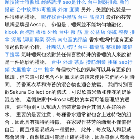
摩技術士證照班
經絡調理
seo是什么
台中刮痧推薦
新竹
撥筋
台中按摩排毒推薦
外燴 宜蘭
另外，美麗的包裝是一
件很棒的禮物。
哪裡找台中撥筋
台中 筋膜刀
最好的芬芳
蠟燭品牌是Aesop。 👍但是，蠟燭並不能均勻地融化。
klook 台胞證
板橋 外燴
台中 撥 筋 堂 公益店 傳統 整復 推
拿 深層 調理 職業 勞損 南屯區的評論
香水蠟燭中還有更多
喚起假期的心情。
社團法人登記
台中 抓龍筋
整復師
關鍵
字搜尋
氣味蠟燭包裝對於任何喜歡特殊的香蠟的人來說都
是一件絕妙的禮物。
台中 外燴 茶點
撥筋創業
腰痛
seo行
銷
大里推拿
台中 推拿
每個軟件包的氣味可以具有更多的
蠟燭，但它還可以包含不同氣味的選擇來使用它們的不同時
間。 芳香薰衣草和海苔的混合物也適合放鬆。 我們特別喜
歡Sakura Collection的儀式，可以欣賞米飯和櫻花的奶油
混合物。 遵循您家中Hirosak櫻桃的本質可能是理想的選
擇。 這些類別可以幫助人們確定最適合其個人喜好的香
水。 重要的是要注意，每種香水通常都包含上述特徵的組
合，因此具有獨特的特徵。 在家製作芬芳的蠟燭不僅值得
自己，而且很容易成為一種愛好。 此外，每次熟人和親戚
都會過時，自製蠟燭可能是正確的禮物，因為每個人都會喜