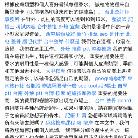
根據皮膚類型和個人喜好嘗試每種香水。 該植物物種來自
斯里蘭卡（以前稱為印度東南部的錫蘭島）。
台北會計師
事務所
在野外，肉桂的高度可以達到10到15米。
整復師
記
帳士 考試內容
台中整復
外燴 宜蘭
我們是塔塔中部的一家
小型家庭製造業。
西屯肩頸放鬆
新竹 推拿
seo 是什麼
北
屯 整骨
護照代辦
台中整脊
什麼是
我們住在這裡，啟發在
這裡，我們在這里工作。
外燴 推薦 ptt
整復推薦
我們的蠟
燭在這裡出生，我在這裡寫書和小說。 重要的是要注意，
香水的耐用性是一種個人感覺，可能與個人皮膚類型，季節
和其他因素不同。
大甲按摩
值得嘗試在自己的皮膚上選擇
選定的香水，以確保您滿足自己的期望。
google關鍵字
東
南旅行社 台胞證
辦護照要帶什麼
seo tools
記帳士 自學
ptt
台南 外燴 ptt
台灣 按摩
經絡按摩教學
重要的是要注
意，新的費用和變體不斷出現在市場上。
台中 整骨 dcard
值得關注各種品牌新穎性，如果可能的話，請在購買整個瓶
子之前嘗試您想要的香水。
記帳士 書
您想學習蠟燭鑄造的
所有來龍去脈嗎？
經絡按摩課程
腳 按摩
在本文中，我們
將教您如何詳細倒入蠟燭。 我們區分綜合產生的香水，這
些香水可以包含數十種不同物質和使用花朵精油力量的天然