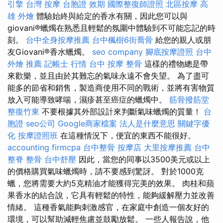
引擎
台灣 按摩
台胞證 效期
國際整復師證照
北區按摩
高
雄 外燴
體驗始終與給定的香水有關，因此您可以與
giovani®蠟燭在熟悉且輕鬆的氛圍中體驗到不可能忘記的時
刻。
台中全身按摩推薦
台中楓樹6街喬骨
給您的親人或朋
友Giovani®香水蠟燭。
seo company
腳底按摩證照
台中
外燴 推薦
記帳士 行情
台中 按摩 整骨
這樣的禮物總是帶
來歡樂，並且由於其難忘的氣味永遠不會失望。 為了盡可
能多的節省和銷售，製造商使用不同的戰術，並將有害物質
放入可能導致哮喘，濕疹甚至癌症的蠟燭中。
筋骨撥筋堂
整復竹東
不要根據其外部設計來判斷氣味蠟燭的質量！
台
胞證
seo公司
Google商家檔案
法人是什麼意思
關鍵字優
化
按摩證照班
在這種情況下，便宜的東西不能很好。
accounting firmcpa
台中整骨
按摩店
大里按摩推薦
台中
整脊
整骨
台中舒壓
因此，當您的同事以3500美元或以上
的價格購買氣味蠟燭時，請不要感到驚訝。 對於1000克
蠟，您將需要大約5克精油才能獲得完美的效果。 肉桂和蘋
果香水的結合說，它具有輕鬆的特性，能夠緩解壓力並改善
情緒。 這種香氣能夠刺激感官，在家庭中創造一個友好的
環境，可以幫助減輕焦慮並鼓勵放鬆。 一些人報告說，他