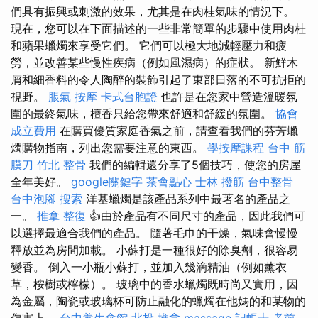
們具有振興或刺激的效果，尤其是在肉桂氣味的情況下。
現在，您可以在下面描述的一些非常簡單的步驟中使用肉桂
和蘋果蠟燭來享受它們。 它們可以極大地減輕壓力和疲
勞，並改善某些慢性疾病（例如風濕病）的症狀。 新鮮木
屑和細香料的令人陶醉的裝飾引起了東部日落的不可抗拒的
視野。
脹氣 按摩
卡式台胞證
也許是在您家中營造溫暖氛
圍的最終氣味，檀香只給您帶來舒適和舒緩的氛圍。
協會
成立費用
在購買優質家庭香氣之前，請查看我們的芬芳蠟
燭購物指南，列出您需要注意的東西。
學按摩課程
台中 筋
膜刀
竹北 整骨
我們的編輯還分享了5個技巧，使您的房屋
全年美好。
google關鍵字
茶會點心
士林 撥筋
台中整骨
台中泡腳
搜索
洋基蠟燭是該產品系列中最著名的產品之
一。
推拿 整復
👍由於產品有不同尺寸的產品，因此我們可
以選擇最適合我們的產品。 隨著毛巾的干燥，氣味會慢慢
釋放並為房間加載。 小蘇打是一種很好的除臭劑，很容易
變香。 倒入一小瓶小蘇打，並加入幾滴精油（例如薰衣
草，桉樹或檸檬）。 玻璃中的香水蠟燭既時尚又實用，因
為金屬，陶瓷或玻璃杯可防止融化的蠟燭在他媽的和某物的
傷害上。
台中養生會館
北投 推拿
massage
記帳士 考前