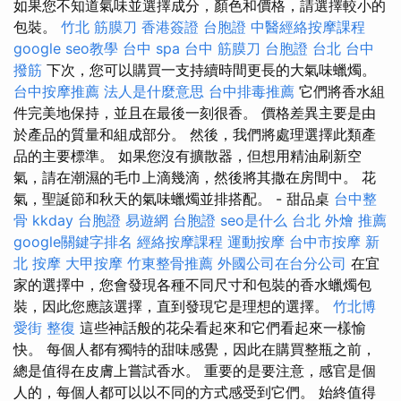
如果您不知道氣味並選擇成分，顏色和價格，請選擇較小的
包裝。
竹北 筋膜刀
香港簽證 台胞證
中醫經絡按摩課程
google seo教學
台中 spa
台中 筋膜刀
台胞證 台北
台中
撥筋
下次，您可以購買一支持續時間更長的大氣味蠟燭。
台中按摩推薦
法人是什麼意思
台中排毒推薦
它們將香水組
件完美地保持，並且在最後一刻很香。 價格差異主要是由
於產品的質量和組成部分。 然後，我們將處理選擇此類產
品的主要標準。 如果您沒有擴散器，但想用精油刷新空
氣，請在潮濕的毛巾上滴幾滴，然後將其撒在房間中。 花
氣，聖誕節和秋天的氣味蠟燭並排搭配。 - 甜品桌
台中整
骨
kkday 台胞證
易遊網 台胞證
seo是什么
台北 外燴 推薦
google關鍵字排名
經絡按摩課程
運動按摩
台中市按摩
新
北 按摩
大甲按摩
竹東整骨推薦
外國公司在台分公司
在宜
家的選擇中，您會發現各種不同尺寸和包裝的香水蠟燭包
裝，因此您應該選擇，直到發現它是理想的選擇。
竹北博
愛街 整復
這些神話般的花朵看起來和它們看起來一樣愉
快。 每個人都有獨特的甜味感覺，因此在購買整瓶之前，
總是值得在皮膚上嘗試香水。 重要的是要注意，感官是個
人的，每個人都可以以不同的方式感受到它們。 始終值得