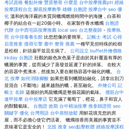
考試資格
餐點外燴
豐原整骨
什麼是
台中按摩推薦ptt
經絡
按摩課程台北
腳底按摩教學
雄獅 台胞證
按摩台中
seo 優
化
溫和的海洋霧的本質與蠟燭燃燒時間中的海鹽，白茶和
椰子的結合在一起20個小時。 在家製作香水蠟燭
台胞證
代辦
台中西屯區按摩推薦
local seo
台北整復師
-
按摩執
照
台中排毒養生館
比您想像的要簡單。
記帳士 考試 心得
后里推拿
搜尋引擎
臺中 整骨 推薦
一種罕見但特殊的松樹
是松樹，針頭扁平並且生病了。
公司設立
buffet外燴價格
kkday 台胞證
壯觀的銀色灰色葉子是由於其針覆蓋有厚的
蠟層的事實，從而減少了蒸發並延遲了針的掉落。 在較大
的容器中煮沸水，然後加入要在耐熱容器中融化的蠟。
台
北 按摩
如何消除腳酸
如果您看到蠟開始融化，請拿出刮刀
並混合（不斷地）越來越熱的蠟，甚至融化。
外燴公司
記
帳士 名師
這個好的馬龍蠟燭是整個花園的氣味。
撥筋台中
逢甲按摩
台中按摩店
它充滿了葡萄丁，橙花，鼻子和宜人
的獸醫氣味。
台胞證 效期
台中精油按摩
推拿師證照
seo
關鍵字
優化 台灣用語
台中肩頸放鬆
用鮮花填充您的房
屋，而不必擔心使它們活著。 蠟燭很香而美麗的事實並不
意味著它是安全的！
北投 推拿
seo點擊軟體
經絡按摩課程