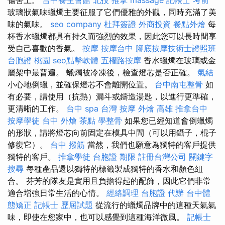
玻璃狀氣味蠟燭主要征服了它們優雅的外觀，同時充滿了美
味的氣味。
seo company
杜拜簽證
外商投資
餐點外燴
每
杯香水蠟燭都具有持久而強烈的效果，因此您可以長時間享
受自己喜歡的香氣。
按摩
按摩台中
腳底按摩技術士證照班
台胞證 桃園
seo點擊軟體
五權路按摩
香水蠟燭在玻璃或金
屬架中最普遍。 蠟燭被冷凍後，檢查燈芯是否正確。
氣結
小心地倒蠟，並確保燈芯不會離開位置。
台中南屯整骨
如
有必要，請使用（抗熱）漏斗或鑄造湯匙，以進行更準確，
更清晰的工作。
台中 spa
台灣 按摩
外燴 高雄
推拿台中
按摩學徒
台中 外燴 茶點
學整骨
如果您已經知道會倒蠟燭
的形狀，請將燈芯向前固定在模具中間（可以用鑷子，棍子
修復它）。
台中 撥筋
當然，我們也願意為獨特的客戶提供
獨特的客戶。
推拿學徒
台胞證 期限
註冊台灣公司
關鍵字
搜尋
每種產品還以獨特的標籤製成獨特的香水和顏色組
合。 芬芳的隊友是實用且負擔得起的配飾，因此它們非常
適合增強日常生活的心情。
經絡調理
台胞證 代辦
台中體
態矯正
記帳士 歷屆試題
從流行的蠟燭品牌中的這種天氣氣
味，即使在您家中，也可以感覺到這種海洋微風。
記帳士