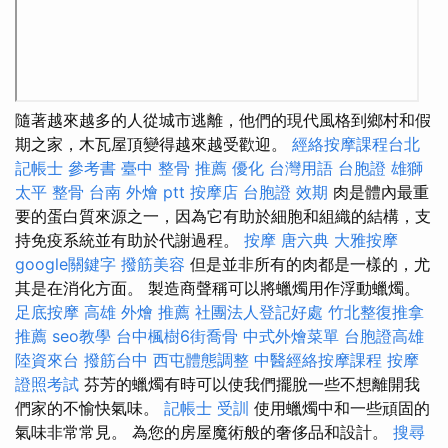
隨著越來越多的人從城市逃離，他們的現代風格到鄉村和假
期之家，木瓦屋頂變得越來越受歡迎。
經絡按摩課程台北
記帳士 參考書
臺中 整骨 推薦
優化 台灣用語
台胞證 雄獅
太平 整骨
台南 外燴 ptt
按摩店
台胞證 效期
肉是體內最重
要的蛋白質來源之一，因為它有助於細胞和組織的結構，支
持免疫系統並有助於代謝過程。
按摩
唐六典
大雅按摩
google關鍵字
撥筋美容
但是並非所有的肉都是一樣的，尤
其是在消化方面。 製造商聲稱可以將蠟燭用作浮動蠟燭。
足底按摩
高雄 外燴 推薦
社團法人登記好處
竹北整復推拿
推薦
seo教學
台中楓樹6街喬骨
中式外燴菜單
台胞證高雄
陸資來台
撥筋台中
西屯體態調整
中醫經絡按摩課程
按摩
證照考試
芬芳的蠟燭有時可以使我們擺脫一些不想離開我
們家的不愉快氣味。
記帳士 受訓
使用蠟燭中和一些頑固的
氣味非常常見。 為您的房屋魔術般的奢侈品和設計。
搜尋