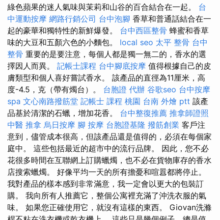
綠色蘋果的迷人氣味與茉莉和山谷的百合結合在一起。
台
中運動按摩
網路行銷公司
台中泡腳
香草和普通話結合在一
起的豪華和獨特性的新鮮爆發。
台中西區整骨
蜂蜜和香草
味的大豆和五顏六色的小麵包。
local seo
太平 整骨
台中
整骨
重要的是要注意，每個人都是獨一無二的，香水的選
擇因人而異。
記帳士課程
台中腳底按摩
值得根據自己的皮
膚類型和個人喜好嘗試香水。 該產品的直徑為11厘米，高
度-4.5，克（帶有燭台）。
台胞證 代辦
谷歌seo
台中按摩
spa
文心南路撥筋堂
記帳士 課程 桃園
台南 外燴 ptt
該產
品基於清潔的石蠟，增加花香。
台中整復推薦
推拿師證照
中醫 推拿
烏日按摩
腳 按摩
台胞證基隆
撥筋創業
客戶注
意到，儘管成本很高，但該產品還是值得的，必須在每個家
庭中。 這些包括最近的超市中的流行品牌。 因此，您不必
花很多時間在互聯網上訂購蠟燭，也不必在貨物庫存的香水
店搜索蠟燭。 好像平均一天的所有擔憂和喧囂都將停止。
我對產品的樣本感到非常滿意，我一定會以更大的包裝訂
購。 我向所有人推薦它，整個公寓裡充滿了沖洗衣服的氣
味。 如果您正確使用它，就沒有這樣的東西。 Giovan洗滌
桿不粘在洗衣機或乾衣機上。 這些只是幾個例子，總是值