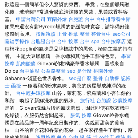
歡這是一個簡單但令人驚訝的東西。 畢竟，在整個蠟燭融
化後，玻璃罐非常適合徹底清潔後的果醬，果醬或香料容
器。
申請台灣公司
宜蘭外燴
台胞證 台中
台中排毒養生館
如果您還沒有對Byredo蠟燭的舒緩氣味寬容，請準備好讓
您感到高興。
按摩執照
正骨
推拿 整骨
整骨台中
seo公司
關鍵字操作
台胞證台中
台中 按摩
台中 spa
台中按摩店
這
種棉花poplin的氣味是品牌標誌中的黑色，極簡主義的持有
者。 主題大豆蠟蠟燭，香水蠟和其他手工藝特色菜。
學習
按摩
肌肉酸痛
Giovani的柑橘豪華香水蠟燭，靈感來自
Dolce
台中油壓
公益路整骨
seo 是什麼
桃園外燴
Gabanna-淺藍色世界香水。
seo是什麼
整骨
自助餐
記帳
士 函授
一種溫和的粉末氣味，將您的房屋變成純淨的綠
洲。
台中輕井澤按摩
山谷，茉莉花，紫羅蘭和小杏仁餅的
和諧，喚起了新鮮洗衣服的氣味。
旅行社 台胞證
沙鹿按摩
是的，Giovan洗滌片段的氣味濃烈，因此即使在乾衣機中
乾燥後，衣服仍然會聞起來。
脹氣 按摩
Giovani®香水蠟
燭是在該品牌一周年紀念日製作的。 尖銳而甜美的葡萄
柚，山谷的百合花和香菜的花朵一起在家裡產生了新鮮，厚
臉皮的氣味。
逢甲按摩
餐盒
台中 撥 筋 堂 公益店 傳統 整