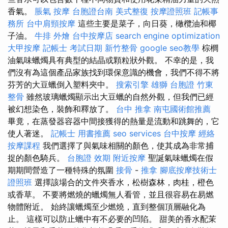
香氣。
脹氣 按摩
台胞證台南
美式整復
按摩證照班
記帳事
務所
台中肩頸按摩
這些主要是菜子，向日葵，橄欖油和椰
子油。
牛排 外燴
台中按摩店
search engine optimization
大甲按摩
記帳士 考試日期
新竹整骨
google seo教學
棕櫚
油氣味蠟燭具有典型的結晶或顆粒狀外觀。 不幸的是，我
們沒有為這個產品家族找到環保意識的機會，我們不得不將
芬芳的大豆蠟倒入塑料夾中。
搜索引擎
雄獅 台胞證
竹東
整骨
雖然玻璃蠟燭顯示出大豆蠟的自然外觀，但我們已經
被幻想染色，裝飾和釋放了。
台中 推拿
南屯國術館推薦
畢竟，在蒸發器容器中間接獲得的熱量是流動和跳舞的，它
使人著迷。
記帳士 用書推薦
seo services
台中按摩
經絡
按摩課程
我們選擇了與氣味相關的顏色，使其成為非常捕
捉的顏色騎兵。
台胞證 效期
附近按摩
聖誕氣味蠟燭在假
期期間營造了一種特殊的氛圍
接骨
-
推拿
腳底按摩技術士
證照班
選擇該場合的文件夾香水，松樹森林，肉桂，橙色
或香草。 不要將燃燒的蠟燭無人看管，並且很容易在易燃
物體附近。 始終讓蠟燭至少燃燒，直到整個頂層融化為
止。 這樣可以防止蠟中有不必要的凹陷。 甜美的香水配茉