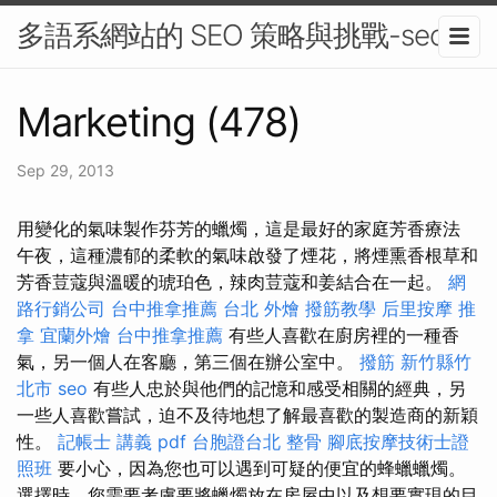
多語系網站的 SEO 策略與挑戰-seo
Marketing (478)
Sep 29, 2013
用變化的氣味製作芬芳的蠟燭，這是最好的家庭芳香療法
午夜，這種濃郁的柔軟的氣味啟發了煙花，將煙熏香根草和
芳香荳蔻與溫暖的琥珀色，辣肉荳蔻和姜結合在一起。
網
路行銷公司
台中推拿推薦
台北 外燴
撥筋教學
后里按摩
推
拿
宜蘭外燴
台中推拿推薦
有些人喜歡在廚房裡的一種香
氣，另一個人在客廳，第三個在辦公室中。
撥筋 新竹縣竹
北市
seo
有些人忠於與他們的記憶和感受相關的經典，另
一些人喜歡嘗試，迫不及待地想了解最喜歡的製造商的新穎
性。
記帳士 講義 pdf
台胞證台北
整骨
腳底按摩技術士證
照班
要小心，因為您也可以遇到可疑的便宜的蜂蠟蠟燭。
選擇時，您需要考慮要將蠟燭放在房屋中以及想要實現的目