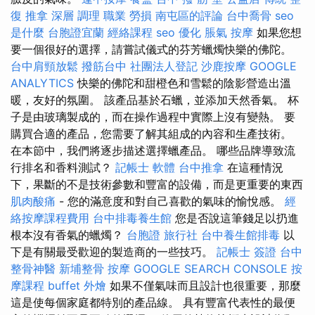
復 推拿 深層 調理 職業 勞損 南屯區的評論
台中喬骨
seo
是什麼
台胞證宜蘭
經絡課程
seo 優化
脹氣 按摩
如果您想
要一個很好的選擇，請嘗試儀式的芬芳蠟燭快樂的佛陀。
台中肩頸放鬆
撥筋台中
社團法人登記
沙鹿按摩
GOOGLE
ANALYTICS
快樂的佛陀和甜橙色和雪鬆的陰影營造出溫
暖，友好的氛圍。 該產品基於石蠟，並添加天然香氣。 杯
子是由玻璃製成的，而在操作過程中實際上沒有變熱。 要
購買合適的產品，您需要了解其組成的內容和生產技術。
在本節中，我們將逐步描述選擇蠟產品。 哪些品牌導致流
行排名和香料測試？
記帳士 軟體
台中推拿
在這種情況
下，果斷的不是技術參數和豐富的設備，而是更重要的東西
肌肉酸痛
- 您的滿意度和對自己喜歡的氣味的愉悅感。
經
絡按摩課程費用
台中排毒養生館
您是否說這筆錢足以扔進
根本沒有香氣的蠟燭？
台胞證 旅行社
台中養生館排毒
以
下是有關最受歡迎的製造商的一些技巧。
記帳士 簽證
台中
整骨神醫
新埔整骨
按摩
GOOGLE SEARCH CONSOLE
按
摩課程
buffet 外燴
如果不僅氣味而且設計也很重要，那麼
這是使每個家庭都特別的產品線。 具有豐富代表性的最便