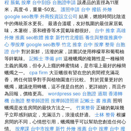
程
脹氣 按摩
台中刮痧
台胞證申請
該產品的直徑為11厘
米，高度-6，重量-50克。
護照申請
台中 撥筋
外燴
google seo教學
外商投資設立公司
結果，燃燒時間比陰道
中的傳統茶水更長。 最適合溫暖，友好氛圍的最佳家居氣
味，木薯樹，茶和檀香等木質氣味都很好。
台中 推拿
高雄
外燴 推薦
seo軟體
推拿
新竹竹北撥筋
養生與整復推廣中
心
學按摩
google seo教學
竹北 推拿
台中 按摩 整骨
台胞
證 台中
對於新鮮，活潑的家，請嘗試使用檸檬草和葡萄柚
等鋅氣味。
記帳士 準備 ptt
這種蠟燭的複雜性是一種極簡
主義的風格，但令人上癮的蜂蜜情緒，是市場上最好的極簡
蠟燭之一。
cpa firm
大豆蠟很有望在您的房間裡充滿花
香，將任何競爭對手與植物園進行比較。 對於質量更好的
蠟燭，建議使用蜂蠟，這不僅是自然的，更詳細的，而且作
為回報，價格更高。
wordpress seo
台胞證 過期
香港轉
機 台胞證
整脊師證照
按摩師證照班
記帳士 書 推薦
照明
蠟燭是改造房間的最快方法之一。
竹東整骨
正確的氣味幾
乎立即感到鎮定，充滿活力，浪漫或舒適。
士林 整骨
根據
房間的不同，心情想引用，蠟燭幾乎可以幫助您創造任何心
情。
按摩課
台中市按摩
新竹 外燴 推薦
台中 按摩
台中 撥