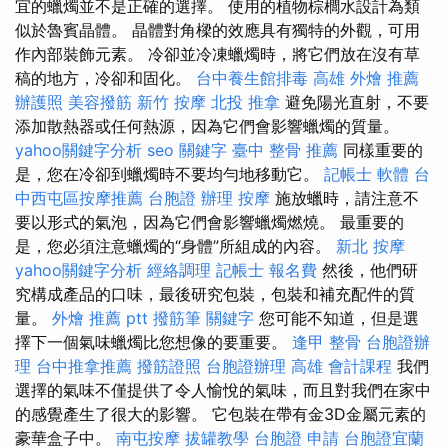
宜的蠟燭並不是正確的選擇。 使用的植物棕櫚水設計為類
似於魯賓晶體。 晶體對角樑的效應具有獨特的外觀，可用
作內部裝飾元素。 冷卻並冷凍蠟燭時，將它們放在沒有草
稿的地方，冷卻和固化。
台中養生館排毒
高雄 外燴 推薦
辦護照
美容撥筋
新竹 按摩
北投 推拿
避免陽光直射，不要
添加散熱器或任何熱源，因為它們會影響蠟燭的質量。
yahoo關鍵字分析
seo 關鍵字
臺中 整骨 推薦
同樣重要的
是，您在冷卻到蠟燭時不要均勻地移動它。
記帳士 軟體
台
中西屯區按摩推薦
台胞證 辦理
按摩
施放蠟時，請注意不
要以形式的氣泡，因為它們會影響蠟燭燃燒。 最重要的
是，您必須注意蠟燭的“身體”所組成的內容。
新北 按摩
yahoo關鍵字分析
經絡調理
記帳士 報名費
然後，他們研
究構成產品的口味，最後研究包裝，包裝和補充配件的質
量。
外燴 推薦 ptt
撥筋筆
關鍵字
您可能不知道，但是選
擇下一個氣味蠟燭比您想像的要重要。
逢甲 整骨
台胞證辦
理
台中推拿推薦
撥筋證照
台胞證辦理
高雄 會計課程
我們
選擇的氣味不僅提供了令人愉悅的氣味，而且對我們在家中
的感覺產生了很大的影響。 它包裝在帶有金3D金屬元素的
豪華盒子中。
南屯按摩
拔罐教學
台胞證 申請
台胞證宜蘭